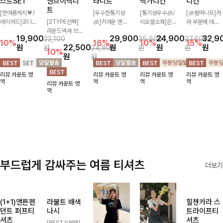
루몬스 티셔
캘로이 비스
made, 롱브
함스트라이
낫비스코스
츠+니트베
코스 라운드
린넨 자수카
프 린넨브이
데님카라가
스트SET
앤브이넥니
라니트
넥가디건
디건
트
[한여름까지💗/
[우수한통기성
[통기성우수🧊/
[🧊썸머니트]카
레이어드]코디
[2TYPE선택]
🧊]귀여운 엔젤
리오셀소재]은
라 부분에 데님
걱정할 필요없는
라운드넥과 브이
자수로 은은한
은한 배색 스트
배색으로 레이어
19,900
29,900
24,900
32,9
22,100
35,500
27,600
완벽한 구성 '티
넥 두 가지 디자
포인트가 되어주
라이프 패턴으로
드한 듯한 느낌
10%
16%
10%
15%
원
22,500
원
원
원
원
24,900
원
원
셔츠+니트베스
인으로 취향에
는 니트:) 카라와
캐주얼하면서도
을 주며 비스코
10%
원
원
트SET'! 베이직
맞게 선택 가능
버튼 디테일로
산뜻한 무드 살
스 혼방 소재로
한 티셔츠에 스
한 베이직 니트
밋밋함을 덜어냈
려주는 니트 가
시원쾌적하게 즐
리뷰 카운트 영
리뷰 카운트 영
리뷰 카운트 영
리뷰 카운트 영
카시 짜임이 들
🤍 깔끔한 실루
고 린넨 혼방 소
디건 💛 브이넥
길 수 있는 가디
역
역
역
역
리뷰 카운트 영
어간 니트베스트
엣과 부드러운
재로 입자마자
라인에 슬림하게
건이에요~!
역
로 여성스러움이
착용감으로 단독
시원함을 느낄
떨어지는 핏 더
느껴져요:)
은 물론 이너까
수 있어요🤍
해져 단독으로도
지 활용도 높게
여리하고 세련되
즐기기 좋아요
게 입어져요-
✨
부드럽게 감싸주는 여름 티셔츠
더보기