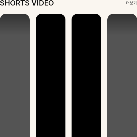
원
러운 컬러감과
이 데일리로 착
있는 디자인으로
역
인트가 되어줘
역
높은 스타일링을
리뷰 카운트 영
리뷰 카운트 영
디테일로 강추에
역
용하기 좋아요-
데일리룩부터 스
데일리로 착용하
연출해주는 아이
리뷰 카운트 영
역
요^^
타일리시한 포인
기 좋아요:)
템 🤍 데일리룩
역
트룩까지 다양하
부터 하객룩, 모
게 매치하기 좋
임룩까지 우아한
은 아이템💎
포인트를 더해주
며 따로 또는 함
께 다양하게 활
용하기 좋아요
✨
SHORTS VIDEO
더보기