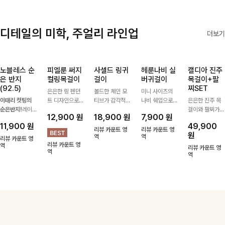
2,000
원
26,900
1,800
9,900
원
1,900
스트랩을 한 번
음도 당당해지세
백 🤍 가볍고 내
착용감을 선사하
지는 그 날의 분
10%
원
원
원
에 드리는
요:-)
추럴한 무드로
는 덧신이에요:)
위기를 느껴보세
리뷰 카운트 영
26,900
ITEM활용도 높
썸머 시즌 데일
요:)
역
리뷰 카운트 영
리뷰 카운트 영
원
리뷰 카운트 영
게 어디에든 다
리하게 들기 좋
역
역
역
양하게 즐겨주세
아요
리뷰 카운트 영
요 ;)
역
디테일의 미학, 주얼리 라인업
더보기
노블레스 순
피엘룬 써지
사셀드 링귀
헤룬나비 실
캘디아 진주
은 반지
컬링목걸이
걸이
버귀걸이
목걸이+팔
(92.5)
찌SET
은은한 링 펜던
볼드한 체인 모
미니 사이즈의
이태리 컷팅의
트 디자인으로
티브가 감각적인
나비 쉐입으로
은은한 진주 목
순은반지!
레이
심플한 POINT,
포인트가 되어주
은은하게 빛을
걸이와 팔찌가
12,900
원
18,900
원
7,900
원
어드 하기 좋은
써지컬스틸 소재
는 귀걸이- 심플
내어줄 이어링,
세트로 구성되어
11,900
원
49,900
반지에요!고급스
로 변색 걱정 없
하면서도 존재감
과하지 않은 포
한 번에 완성도
리뷰 카운트 영
리뷰 카운트 영