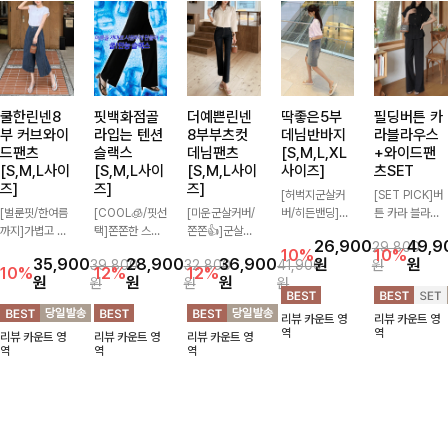
쿨한린넨8
핏백화점골
더예쁜린넨
딱좋은5부
필딩버튼 카
부 커브와이
라입는 텐션
8부부츠컷
데님반바지
라블라우스
드팬츠
슬랙스
데님팬츠
[S,M,L,XL
+와이드팬
[S,M,L사이
[S,M,L사이
[S,M,L사이
사이즈]
츠SET
즈]
즈]
즈]
[허벅지군살커
[SET PICK]버
[벌룬핏/한여름
[COOL🧊/핏선
[미운군살커버/
버/히든밴딩]여
튼 카라 블라우
까지]가볍고 시
택]쫀쫀한 스판
쫀쫀👍]군살을
유롭게 떨어지는
스와 팬츠, 스트
26,900
49,9
29,800
원한 린넨 혼방
15% 소재로 하
잡아주는 깔끔한
와이드핏과 부담
랩까지 구성된
10%
10%
35,900
28,900
36,900
원
원
39,800
32,800
41,900
원
소재로 한여름까
루 종일 편안하
부츠컷 핏에 발
없는 5부 기장
활용도 높은 3
10%
12%
12%
원
원
원
원
원
원
지 쾌적하게 즐
게 입어지면서
목이 드러나는
으로 편안하게
종 세트 🤍 코디
기기 좋은 8부
깔끔한 핏까지
8부 기장으로
즐기기 좋은 데
걱정 없이 한 번
리뷰 카운트 영
리뷰 카운트 영
커브 와이드 팬
완성해주는 슬랙
다리를 슬림하고
님 팬츠 ✨ 빈티
에 완성도 있는
역
역
리뷰 카운트 영
리뷰 카운트 영
리뷰 카운트 영
츠 🤍 자연스럽
스🖤 절개와이
길어보이게 만들
지한 워싱감이
스타일링을 연출
역
역
역
게 떨어지는 커
드·핀턱와이드·
어주며 생지 소
더해져 캐주얼하
할 수 있어 데일
브핏이 멋스러운
부츠컷·일자까지
재로 멋을 더한
면서도 트렌디한
리하게 즐기기
실루엣을 연출해
취향 따라 골라
데님팬츠에요~!
무드로 연출
좋아요 ✨
줘요 ✨
입기 좋은 4가
지 디자인 구성
으로 데일리부터