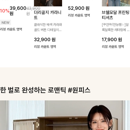
펌레이스 리본블
더리골지 카라니
캘밧퍼프 프릴블
브쉘모달 프린팅
라우스
트
라우스
티셔츠
레이스 자수가 들어간
클래식한 배색 카라와
풍성한 프릴 디테일이
[꾸안꾸/만능템✨]알
커다란 카라와 리본으
골드 버튼 디테일이
얼굴을 더욱 화사하게
록달록한 레터링에 조
로 여성스러우면서 사
세련된 포인트를 더해
밝혀주며 여성스러운
개 프린팅으로 밋밋하
39,600
32,900
원
52,900
원
17,900
원
43,900
랑스러운 무드가 가득
주는 니트입니다. 세
분위기를 완성해주는
지 않으면서 아기자기
10%
원
원
느껴지는 블라우스에
로 골지 짜임이 슬림
블라우스 🤍 살랑이
한 감성을 더해 룩에
리뷰 카운트 영역
리뷰 카운트 영역
리뷰 카운트 영역
요🤎
한 실루엣을 연출해
는 실루엣으로 자연스
포인트가 되어줄 캐주
단정하면서도 여성스
럽게 체형을 커버해주
얼한 무드의 티셔츠!
리뷰 카운트 영역
러운 무드를 완성해드
어 데일리룩부터 데이
려요.
트룩, 하객룩까지 다
양하게 즐기기 좋은
아이템이에요 ✨
한 벌로 완성하는 로맨틱 #원피스