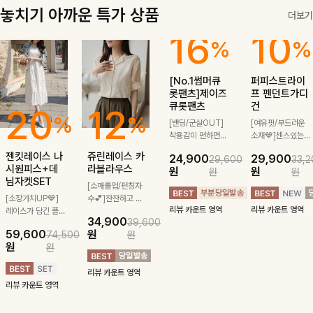
놓치기 아까운 특가 상품
더보기
20
12
16
10
%
%
%
%
젠킷레이스 나
쥬린레이스 카
[No.1썸머큐
퍼피스트라이
시원피스+데
라블라우스
롯팬츠]제이즈
프 펜던트가디
님자켓SET
큐롯팬츠
건
[소매롤업/펀칭자
[소장가치UP💙]
수💕]잔잔하고 고
[밴딩/군살OUT]
[여유핏/부드러운
레이스가 담긴 플
급스러운 자수 디
착용감이 편하면서
소재💙]센스있는
34,900
39,600
레어 라인의 나시
테일이 사랑스러운
멋스러운 큐롯팬츠
스트라이프 패턴에
59,600
원
24,900
29,900
74,500
원
29,600
33,2
원피스와 캐주얼하
블라우스-페미닌
로 당신의 일상 속
귀여운 퍼피 펜던
원
원
원
원
원
원
면서 트렌디한 데
하면서 여리한 무
에 스며들거예
트로 포인트를 선
님 자켓의 러블리
드로 즐겨지는
요:-) 부담없는 5
사하는 니트 가디
리뷰 카운트 영역