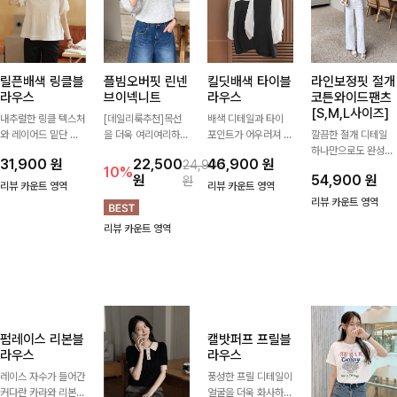
릴픈배색 링클블
플빔오버핏 린넨
킬딧배색 타이블
라인보정핏 절개
라우스
브이넥니트
라우스
코튼와이드팬츠
[S,M,L사이즈]
내추럴한 링클 텍스처
[데일리룩추천]목선
배색 디테일과 타이
와 레이어드 밑단 디
을 더욱 여리여리하게
포인트가 어우러져 우
깔끔한 절개 디테일
테일이 심플한 디자인
연출해주는 브이넥 디
아하면서도 세련된 분
하나만으로도 완성도
31,900
원
22,500
46,900
원
24,900
에 포인트를 더해주
자인으로 깔끔한 무드
위기를 완성해주는 블
높은 아웃핏🌿 유연
10%
원
54,900
원
원
며, 가볍게 툭 입기만
를 완성해주는 니트
라우스 🤍 얼굴을 화
한 코튼+스판 혼방 소
리뷰 카운트 영역
리뷰 카운트 영역
해도 멋스러운 스타일
🤍 부드러운 착용감
사하게 밝혀주는 디자
재로 편안한 활동성을
리뷰 카운트 영역
을 완성해드려요- 여
과 베이직한 실루엣으
인으로 데일리룩부터
선사하며, 여유롭게
리뷰 카운트 영역
유로운 핏으로 군살은
로 단독은 물론 다양
출근룩, 하객룩까지
떨어지는 와이드 핏이
자연스럽게 커버해주
한 아우터와 레이어드
고급스럽게 스타일링
롱한 레그라인을 더욱
고, 편안한 착용감까
하기 좋아 데일리하게
하기 좋은 아이템이에
돋보이게 만들어줍니
지 더해 손이 자주 가
즐기기 좋은 아이템이
요 ✨
다
는 데일리 아이템이랍
에요 ✨
니다🤍