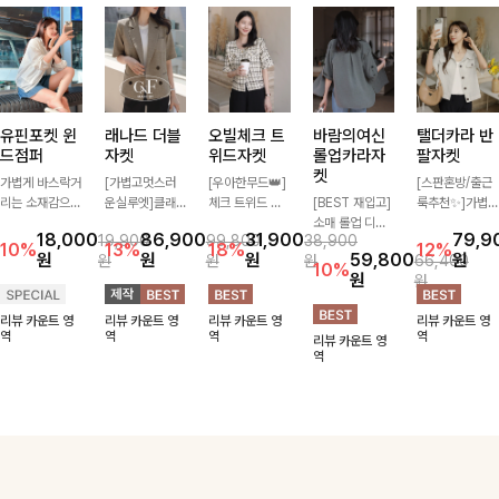
여유로운 실루엣의 아우터
더보기
유핀포켓 윈
래나드 더블
오빌체크 트
바람의여신
탤더카라 반
드점퍼
자켓
위드자켓
롤업카라자
팔자켓
켓
가볍게 바스락거
[가볍고멋스러
[우아한무드👑]
[스판혼방/출근
리는 소재감으로
운실루엣]클래
체크 트위드 결
[BEST 재입고]
룩추천✨]가볍
여름까지 시원하
식하면서 베이직
에 글리터한 원
소매 롤업 디자
게 툭 걸치기 좋
18,000
86,900
31,900
79,9
19,900
99,800
38,900
게 걸치기 좋은
하게 걸치기 좋
사가 섞여 독보
인으로 트렌디한
은 반팔 자켓으
10%
13%
18%
12%
원
원
원
59,800
원
원
원
원
66,400
후드 점퍼 🤍 밑
은 반팔 자켓-자
적으로 빛나는
무드가 느껴지는
로, 큼직한 버튼
10%
원
원
단 스트링과 여
주 입게 될 깔끔
자켓~
반팔자켓! 사이
과 플랩 포켓 디
유로운 핏 디테
한 핏은 물론, 쾌
드 트임으로 시
테일이 캐주얼하
리뷰 카운트 영
리뷰 카운트 영
리뷰 카운트 영
리뷰 카운트 영
일로 아방하면서
적함도 챙겨드려
원한 느낌을 주
면서도 세련된
역
역
역
역
리뷰 카운트 영
도 내추럴한 무
요 :)
었으며 대충 걸
무드를 완성해드
역
드 살려주어 데
치기만 해도 멋
려요-
일리부터 장마철
스러운 아우터랍
까지 활용도 높
니다 :)
아요-