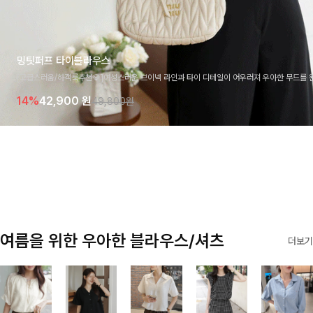
밍팃퍼프 타이블라우스
[고급스러움/하객룩추천💎]여성스러운 브이넥 라인과 타이 디테일이 어우러져 우아한 무드를 
라우스 🤍 여유로운 7부 소매로 편안하게 착용되며 데일리룩부터 출근룩, 하객룩까지 세련된
14%
42,900
원
49,800원
기 좋은 아이템이에요
여름을 위한 우아한 블라우스/셔츠
더보기