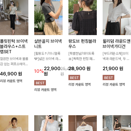
폴릿핀턱 브이넥
샬븐골지 브이넥
랑도브 펀칭블라
윌리덤 라운드앤
블라우스+스트
니트
우스
브이넥가디건
랩SET
[활용도↑/미니멀룩
[특별한날/데이트룩
[부드러운소재]브이
깔끔한 브이넥과 볼륨
🩶]넓은 브이넥 라인
🎀]독특한 펀칭 패턴
넥과 라운드넥, 두 가
감 있는 퍼프소매의
과 쫀쫀한 골지 소재
으로 시원해보이면서
지 넥 라인 중 취향에
22,900
28,900
원
21,900
원
25,400
조화가 돋보이는 아이
로 몸에 편안하게 닿
로맨틱한 무드를 선사
맞게 선택할 수 있는
10%
46,900
원
원
원
템✨ 허리 스트랩으로
으며 슬림한 실루엣을
하는 블라우스:) 풍성
활용도 높은 가디건
원하는 핏을 연출할
만들어주고 데일리로
한 퍼프 소매와 밑단
🤍 부드러운 착용감
리뷰 카운트 영역
리뷰 카운트 영역
리뷰 카운트 영역
수 있어 더욱 날씬해
입어도 손색없는 니트
셔링으로 스타일을 더
과 베이직한 디자인으
리뷰 카운트 영역
보이며, 데님부터 슬
에요!
했어요
로 단독은 물론 가볍
랙스까지 매치만으로
게 걸쳐 입기 좋아 데
도 분위기 있는 스타
일리룩부터 출근룩까
일이 완성됩니다🌸
지 다양하게 즐기기
좋은 아이템이에요 ✨