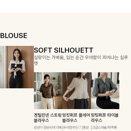
하게 활용하기
물론, 고급스러
여성스럽고 편안
용적이며, 스트
좋아요 ✨
운 분위기까지
하게 즐기기 좋
링 디테일로 다
더해드립니다
아요
양한 핏을 연출
할 수 있어 데일
리부터 여행룩까
지 멋스럽게 즐
BLOUSE
기기 좋아요 ✨
DOUBLE THE JOY
COZY ESSENTIAL
SOFT SILHOUETT
함께할 때 더욱 완벽한, 합리적인 선택으로 채우는 즐거움
매일의 일상을 부드럽게 감싸줄 니트 컬렉션
살랑이는 가벼움, 입는 순간 우아함이 피어나는 실루
엣
겐틸린넨 스트링
밍킷퍼프 플레어
밍팃퍼프 타이블
폴딘울 골지유넥니트
칠스트라이프 카라7
푼스트라이프 카라니
블라우스
블라우스
라우스
팔롬드 링클블라우스
특스트라이프 링클원
필첸체크 스트링블라
부니트
트
+와이드팬츠SET
피스+스트링자켓
우스+플레어스커트
은은하게 더해진 울 함유
린넨이 함유되어 더욱
[우아한무드🤍]풍성
[고급스러움/하객룩
소재로 포근하면서도 가볍
[골드버튼/클래식무드🤍]
산뜻한 스트라이프 패턴과