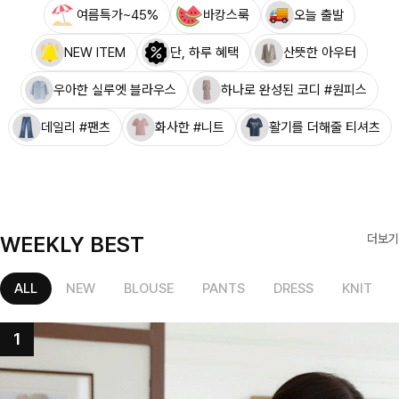
여름특가~45%
바캉스룩
오늘 출발
NEW ITEM
단, 하루 혜택
산뜻한 아우터
우아한 실루엣 블라우스
하나로 완성된 코디 #원피스
데일리 #팬츠
화사한 #니트
활기를 더해줄 티셔츠
WEEKLY BEST
더보기
ALL
NEW
BLOUSE
PANTS
DRESS
KNIT