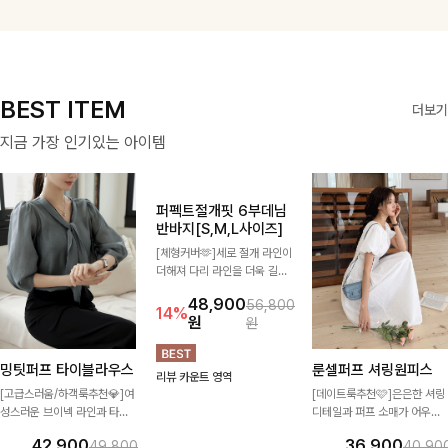
한 만남, 단독으로
ITEM
부 기장감에 군살
건을 소개할게요 :)
리뷰 카운트 영역
리뷰 카운트 영역
리뷰 카운트 영역
도 스타일링이 가
을 가려주는 핏감!
능하여 활용도 높
탄탄한 코튼 원단
은 셋트 아이템이
으로 완성된 움직
에요 :)
임에 따라 무드가
느껴지는 팬츠!
BEST ITEM
더보기
지금 가장 인기있는 아이템
밍팃퍼프 타이블라우스
퍼펙트절개핏 6부데님
룬셀퍼프 셔링원피스
반바지[S,M,L사이즈]