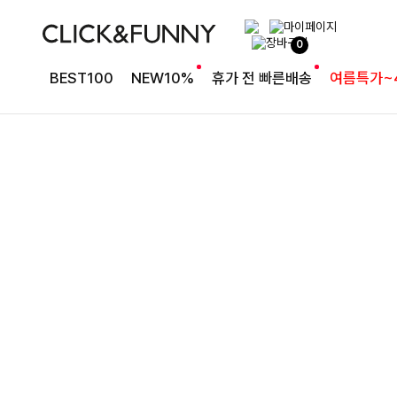
절개 디테일로 세련된 핏
0
퍼펙트절개핏 6부데님반바지[S,M,L사이즈]
BEST100
NEW10%
휴가 전 빠른배송
여름특가~