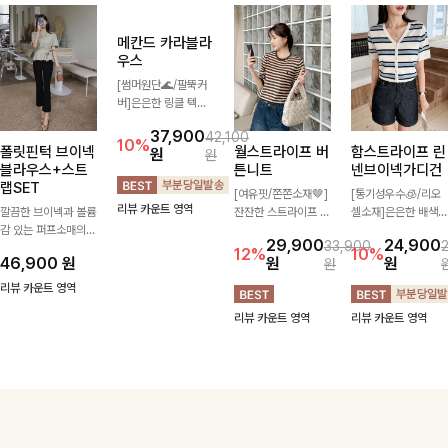
38,900
44,700
동량 많은 날에도 편
플 디테일이 여성스러
끔한 와이드핏으로
할 필요가 없어요!얇
13%
35,900
원
원
46,900
27,300
원
52,100
3
안하게🌿 발목이 드
운 분위기를 더해주는
핏, 군살 걱정없이 편
고 가벼운 소재감으로
10%
17%
원
원
원
러나는 카프리 기장이
블라우스 🤎 하늘하
안하게 입을 수 있으
여름에도 시원하게 즐
리뷰 카운트 영역
다리 라인을 더욱 길
늘한 소재감과 여유롭
며 허리에 비조로 스
기실 수 있는 니트랍
리뷰 카운트 영역
고 산뜻하게 보여주
게 떨어지는 실루엣으
타일을 한층 더한 팬
니다
리뷰 카운트 영역
리뷰 카운트 영역
며, 깔끔한 실루엣으
로 얼굴까지 화사해
츠에요🤍
로 출근룩부터 데일리
보이며 세련되게 즐기
룩까지 활용도 높게
기 좋아요
즐기기 좋습니다
폴릿핀턱 브이넥
메칸드 카라블라
월스트라이프 버
함스트라이프 린
블라우스+스트
우스
튼니트
넨브이넥가디건
랩SET
[썸머원단🌊/팔뚝커
[여유핏/쫀쫀소재🤎]
[통기성우수🧊/리오
깔끔한 브이넥과 볼륨
버]은은한 링클 텍스
잔잔한 스트라이프 패
셀소재]은은한 배색
감 있는 퍼프소매의
처와 여유로운 실루엣
턴과 버튼 포인트가
스트라이프 패턴으로
37,900
29,900
24,900
42,100
33,900
조화가 돋보이는 아이
이 만나 내추럴하면서
더해져 캐주얼하면서
캐주얼하면서도 산뜻
10%
12%
10%
46,900
원
원
원
원
원
원