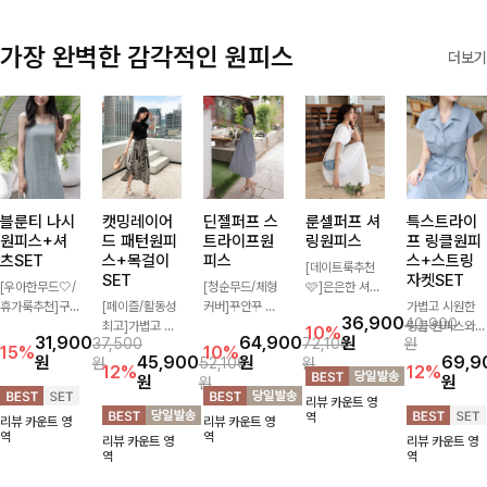
출근룩까지 모두
책임질 데일리
가장 완벽한 감각적인 원피스
더보기
팬츠랍니다
블룬티 나시
캣밍레이어
딘젤퍼프 스
룬셀퍼프 셔
특스트라이
원피스+셔
드 패턴원피
트라이프원
링원피스
프 링클원피
츠SET
스+목걸이
피스
스+스트링
[데이트룩추천
SET
자켓SET
[우아한무드🤍/
[청순무드/체형
🩷]은은한 셔링
휴가룩추천]구
[페이즐/활동성
커버]꾸안꾸 무
디테일과 퍼프
가볍고 시원한
36,900
40,900
김이 덜한 링클
최고]가볍고 시
드의 정석🤍 가
소매가 어우러져
링클 원피스와
10%
31,900
64,900
원
37,500
72,100
원
소재의 나시원피
원한 착용감으로
볍고 산뜻한 착
사랑스러운 무드
스트링 자켓이
15%
10%
원
45,900
원
69,9
원
52,100
원
스+셔츠 조합으
여름 내내 부담
용감으로 여름
를 완성해주는
세트로 구성되어
12%
12%
원
원
원
로 코디 걱정없
없이 즐기기 좋
내내 손이 자주
원피스🤍 허리
코디 고민 없이
리뷰 카운트 영
이 여성스럽고
은 라운드 니트
가는 원피스예
스모크 밴딩이
완성도 높은 스
역
리뷰 카운트 영
리뷰 카운트 영
편안하게 즐길
🤍 베이직한 디
요- 은은한 스트
슬림한 실루엣을
타일링을 연출해
역
역
리뷰 카운트 영
리뷰 카운트 영
수 있는 아이템
자인으로 다양한
라이프 패턴과
연출해주며, 자
주는 아이템 🤍
역
역
이에요:)
하의와 손쉽게
여유로운 핏이
연스럽게 퍼지는
따로 또 같이 활
매치되어 데일리
만나 편안함은
플레어 라인으로
용하기 좋아 실