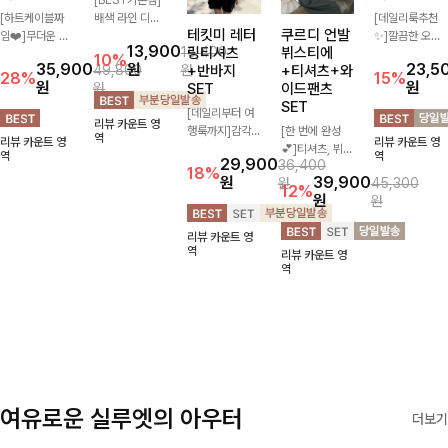
(1+1)앤튼펜
라불트 배색
테킷미 레터
쿠르디 언발
힐첸카라 스
던트 퍼프티
나시
링티셔츠
뷔스티에
트라이프티
셔츠
+반바지
+티셔츠+와
셔츠
[BEST기본템]
SET
이드팬츠
[하트케이블짜
배색 라인 디테
[데일리룩추천
SET
임❤️]무더운 여
일이 은은한 포
[데일리부터 여
✨]깔끔한 오픈
13,900
15,400
름 사랑스러운
인트가 되어주는
행룩까지]감각
[한 번에 완성
카라넥과 조화로
10%
35,900
원
23,5
49,800
원
낭만같은 티셔츠
나시입니다. 단
적인 레터링 티
💕]티셔츠, 뷔스
운 배색이 들어
28%
15%
원
29,900
원
원
36,400
소재감에서 주는
독으로는 물론
셔츠와 플레어
티에, 팬츠까지
간 스트라이프
18%
원
39,900
원
45,300
포인트와 금장으
셔츠나 가디건과
핏 반바지가 함
한 번에 구성된
패턴으로 단정하
12%
원
원
리뷰 카운트 영
로 고급스러움도
함께 레이어드하
께 구성된 세트
실속 있는 3피
고 캐주얼한 무
역
리뷰 카운트 영
리뷰 카운트 영
놓치지 말아요♥
기 좋아 여름 시
아이템으로, 편
스 세트 🖤 따로
드를 선사하는
역
역
리뷰 카운트 영
즌 활용도 높은
안하면서도 캐주
또 같이 활용하
반팔 티셔츠에
역
리뷰 카운트 영
아이템!
얼한 꾸안꾸룩을
기 좋아 코디 걱
요:)
역
완성해드립니다
정 없이 데일리
✨🩵
하게 즐기기 좋
아요 ✨