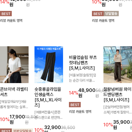
[고급스러움/하객룩추천💎]여
[데이트룩추천🩷]은은한 셔링
성스러운 브이넥 라인과 타이
[체형커버🫶]세로 절개 라인이
디테일과 퍼프 소매가 어우러
디테일이 어우러져 우아한 무
더해져 다리 라인을 더욱 길고
져 사랑스러운 무드를 완성해
42,900
36,900
49,800
40,90
드를 완성해주는 7부 블라우
슬림하게 연출해주는 5부 데
주는 원피스🤍 허리 스모크 밴
14%
10%
원
48,900
원
원
56,800
원
스 🤍 여유로운 7부 소매로 편
님 반바지 🤍 부담 없는 기장
딩이 슬림한 실루엣을 연출해
14%
원
원
안하게 착용되며 데일리룩부터
과 여유로운 핏으로 편안하게
주며, 자연스럽게 퍼지는 플레
출근룩, 하객룩까지 세련된 스
착용되며 다양한 상의와 손쉽
어 라인으로 여성스럽고 편안
리뷰 카운트 영역
리뷰 카운트 영역
타일링을 연출하기 좋은 아이
게 매치되어 데일리부터 휴가
하게 즐기기 좋아요
리뷰 카운트 영역
템이에요
룩까지 활용도 높게 즐기기 좋
아요 d
콘브이넥 라벨티
숏중롱골라입을
비율업슬림 부츠
찰랑넘버원 와이
셔츠
인생슬랙스
컷데님팬츠
드밴딩팬츠
[S,M,L,XL사이
[S,M,L사이즈]
[S,M,L사이즈]
[매일입어요🩵]여유
즈]
롭게 떨어지는 실루엣
[비율보정/슬림핏]입
[군살커버만점/썸머