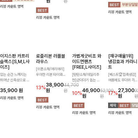
과 깔끔한 브이넥 디
[여름버전출시]쫀쫀
는 순간 다리 비율이
소재]가볍게 찰랑이는
17,900
19,800
자인으로 데일리하게
한 스판으로 편안하게
달라 보이는 로우라이
원단과 여유로운 와이
10%
원
48,900
35,900
원
56,800
즐기기 좋은 티셔츠-
착용되어 누구나 입기
즈 부츠컷 데님✨ 부
드 핏으로 하루 종일
14%
10%
32,900
원
원
36,500
원
소매 라벨 디테일이
좋은 데일리 슬랙스!
츠컷 라인이 슬림하고
편안하게 착용하실 수
10%
원
원
은은한 포인트를 더해
숏·기본·롱 기장과 와
길어 보이는 실루엣을
있는 팬츠입니다 🖤
리뷰 카운트 영역
심플하면서도 센스 있
이드·부츠컷 핏까지
완성해주며 쫀쫀한 신
✨ 허리 전체 밴딩과
리뷰 카운트 영역
리뷰 카운트 영역
는 스타일을 완성해드
취향에 맞게 선택할
축성까지 더해져 예쁜
스트링 디테일로 안정
리뷰 카운트 영역
려요!
수 있어 더욱 만족스
핏은 그대로, 하루 종
감 있는 착용감을 더
러워요
일 편안하게 즐기기
해드려요!
좋아요💙
이지스판 카프리
로즐리본 러플블
가볍게굿비조 와
[재구매율1위]
슬랙스[S,M,L사
라우스
이드면팬츠
냉감효과 카라니
이즈]
[FREE,L사이즈]
트
[쉬폰소재/여리여리]
입는 순간 느껴지는
우아한 리본 타이와
[탄탄소재/데일리추
[베스트🏆접촉냉감]
뛰어난 신축성으로 활
자연스럽게 흐르는 러
천]군더더기 없는 깔
여름에도 무더위 걱정