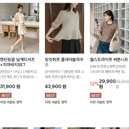
헨틴링클 날개티셔츠
밍킷퍼프 플레어블라우
월스트라이프 버튼니트
+치마바지SET
스
[여유핏/쫀쫀소재🤎]잔잔한
[텐션감↑/구김↓]가볍게 입
[우아한무드🤍]풍성한 퍼프 소
스트라이프 패턴과 버튼 포인
기만 해도 코디가 완성되는 세
매와 자연스럽게 퍼지는 플레
트가 더해져 캐주얼하면서도
29,900
33,90
트 아이템으로, 자연스럽게 퍼
어 실루엣이 여성스러운 무드
세련된 무드를 연출해주는 니
12%
31,900
원
43,900
원
원
원
지는 프릴 날개 소매가 우아한
를 완성해주는 블라우스 🤍 체
트- 가볍고 부드러운 착용감으
포인트를 더해드립니다💕 잔
형을 자연스럽게 커버해주며
로 단독은 물론 데일리룩으로
잔한 링클 텍스처 소재와 편안
걸을 때마다 살랑이는 핏으로
활용하기 좋은 아이템!
리뷰 카운트 영역
리뷰 카운트 영역
리뷰 카운트 영역
한 허리밴딩으로 하루 종일 산
데일리룩부터 데이트룩까지 화
뜻하고 쾌적하게 즐겨보세요!
사하게 즐기기 좋은 아이템이
에요 ✨