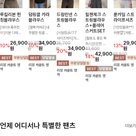
루킬리본 펀
덤링클 카라
필첸체크 스
룬카일 스트
드람린넨 스
칭블라우스
블라우스
트링블라우
라이프셔츠
트링블라우
스+플레어
스
[데이트룩추천
[팔뚝커버✌]내
[1만장돌파**1
스커트SET
🩷]리본 디테일
추럴한 링클 텍
위템🏆]가볍게
[시원함🧊/77
과 섬세한 펀칭
스처로 분위기
[활용도 좋은 투
걸쳐도 살아나는
사이즈까지]가
26,900
34,900
29,9
29,800
38,700
디자인이 어우러
있게 입어지는
피스]은은한 체
산뜻한 컬러감,
볍고 내추럴한
10%
10%
13%
원
원
원
34,900
원
원
43,600
져 사랑스러운
블라우스🖤 브
크 패턴과 허리
여름에 딱 맞는
텍스처가 돋보이
20%
42,900
원
49,800
원
무드를 더한 블
이넥 카라 디자
스트링 디테일이
코튼 셔츠❤️ 여
는 블라우스로,
14%
원
원
라우스 🤍 가볍
인에 여유로운
어우러진 투피스
유 있는 핏과 스
답답함 없는 슬
리뷰 카운트 영
리뷰 카운트 영
리뷰 카운트 영
고 통기성 좋은
소매핏 더해져
세트입니다. 여
트라이프 패턴,
릿 카라 디자인
역
역
역
리뷰 카운트 영
소재로 시원하게
여리하면서도 시
유로운 상의와
자연스러운 실루
이 얼굴선을 더
역
리뷰 카운트 영
착용되며 여성스
원한 무드로 즐
풍성하게 퍼지는
엣으로 데일리
욱 시원하게 연
역
럽고 여리한 스
기기 좋아요-
롱스커트가 자연
코디에 부담 없
출해드립니다
타일링을 완성해
스러운 체형 커
이 매치된답니
🤍🌿
줘요 ✨
버는 물론, 단품
다:)
으로도 다양하게
활용하기 좋아요
🖤
언제 어디서나 특별한 팬츠
더보기