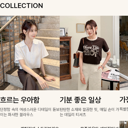
템✨ 허리 스트랩으로
도 세련된 무드를 연
도 세련된 무드를 연
한 무드 살려주는 니
원하는 핏을 연출할
출해주는 블라우스-
출해주는 니트- 가볍
트 가디건 💛 브이넥
리뷰 카운트 영역
수 있어 더욱 날씬해
데일리룩부터 출근룩
고 부드러운 착용감으
라인에 슬림하게 떨어
리뷰 카운트 영역
리뷰 카운트 영역
리뷰 카운트 영역
보이며, 데님부터 슬
까지 다양하게 활용하
로 단독은 물론 데일
지는 핏 더해져 단독
랙스까지 매치만으로
기 좋은 베이직한 디
리룩으로 활용하기 좋
으로도 여리하고 세련
도 분위기 있는 스타
자인!
은 아이템!
되게 입어져요-
일이 완성됩니다🌸
COLLECTION