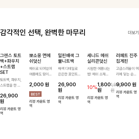
룬셀
리뷰 카운트 영역
리뷰 카운트 영역
10
밍팃퍼프 타이블라우스
브쉘모달 프린팅티셔츠
14%
42,900
원
49,800원
리뷰 
17,900
원
리뷰 카운트 영역
리뷰 카운트 영역
감각적인 선택, 완벽한 마무리
더보기
그렌스 토트
뽀소옹 면메
밀핀배색 그
세니드 메쉬
러페트 진주
백+파우치
쉬덧신
물니트백
실리콘덧신
집게핀
+스트랩
메쉬로 되어있어
배색 디테일로
시원한 여름나는
고급스러움이 머
SET
여름에도 땀이
은은한 포인트를
법! 메쉬 소재배
리에 닿는 순간,
토트백, 파우치,
차지않게~! 발걸
더한 그물 니트
색으로 상쾌한
하나만으로 달라