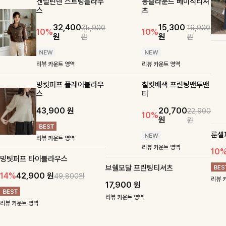
가
흐르는 우아함
기분 좋은 일상
특별
단정함 속의 여성스러운 디테일이 돋보
탄탄한 소재와 깔끔한 핏, 매일 손이 가
이는 화사한 블라우스
는 데일리 티셔츠
겐틸린넨 스트링블라우
몽즐라운드 베이직티셔
스
츠
32,400
15,300
35,900
16,900
10%
10%
원
원
원
원
리뷰 카운트 영역
리뷰 카운트 영역
밍킷퍼프 플레어블라우
칠킷배색 프린팅맨투맨
스
티
43,900
원
20,700
22,900
10%
원
원