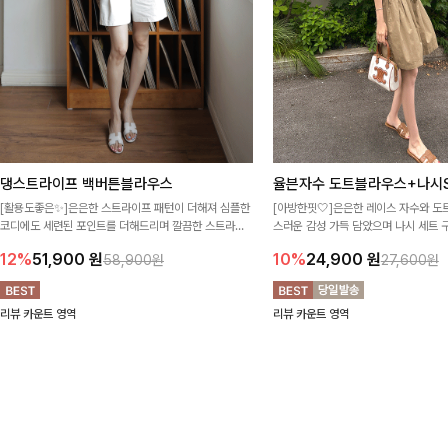
댕스트라이프 백버튼블라우스
율븐자수 도트블라우스+나시S
[활용도좋은✨]은은한 스트라이프 패턴이 더해져 심플한
[아방한핏🤍]은은한 레이스 자수와 도
코디에도 세련된 포인트를 더해드리며 깔끔한 스트라이
스러운 감성 가득 담았으며 나시 세트 
프 디테일로 유행 없이 오래 함께하기 좋은 블라우스예요
정없이 손쉽게 코디 가능한 블라우스에요
12%
51,900
원
10%
24,900
원
58,900원
27,600원
리뷰 카운트 영역
리뷰 카운트 영역