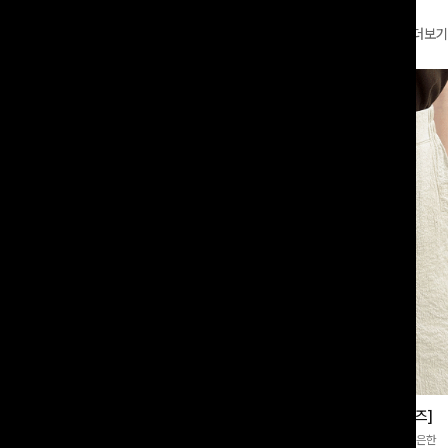
더보기
부츠컷슬랙스[S,M,L사이즈]
쿨링버튼 8부와이드팬츠[FREE,L사이즈]
증👍]누구나 갖고 싶어할 슬랙스:)베이
[바스락소재💙/8부기장]사이드 버튼 디테일이 은은한