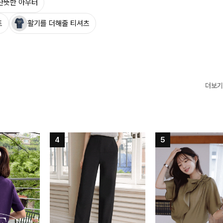
산뜻한 아우터
트
활기를 더해줄 티셔츠
더보기