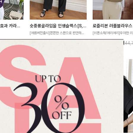
[재구매율1위] 냉감효과 카라니트
숏중롱골라입을 인생슬랙스[S,M,L,XL사이즈]
로즐리본 러플블라우스
[여름버전출시]쫀쫀한 스판으로 편안하게
[쉬폰소재/여리여리]우아한 리
필요가 없어요!얇
착용되어 누구나 입기 좋은 데일리 슬랙스!
연스럽게 흐르는 러플 디테일
10%
32,900
원
13%
38,900
원
32,800원
36,500원
44,
여름에도 시원하게
숏·기본·롱 기장과 와이드·부츠컷 핏까지 취
분위기를 더해주는 블라우스 
다
향에 맞게 선택할 수 있어 더욱 만족스러워
한 소재감과 여유롭게 떨어지
요
얼굴까지 화사해 보이며 세련
좋아요