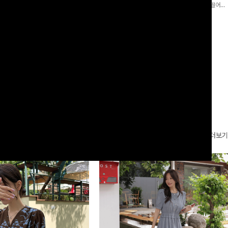
로 이쁜 핏 연출은 물론,쫀쫀한 스판끼
포인트가 되어주는 와이드 팬츠입니다. 여유롭게 떨어지
하게!
는 실루엣과 가볍게 바스락거리는 소재감으로 시원하고
00
원
14%
42,900
원
37,300원
49,800원
편안하게 즐기기 좋은 아이템-
리뷰 카운트 영역
더보기