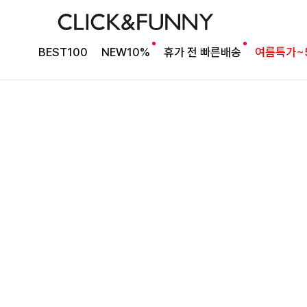
타이 포인트 블라우스
킬딧배색 타이블라우스
BEST100
NEW10%
휴가 전 빠른배송
여름특가~