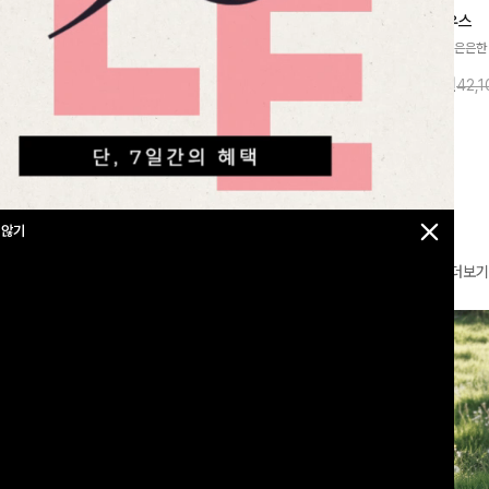
찰랑넘버원 와이드밴딩팬츠[S,M,L사이즈]
메칸드 카라블라우스
라우스
[군살커버만점/썸머소재]가볍게 찰랑이는
[썸머원단🌊/팔뚝커버]은은한
지]가볍고 내추럴
원단과 여유로운 와이드 핏으로 하루 종일
와 여유로운 실루엣이 만나 
라우스로, 답답함
10%
35,900
원
10%
37,900
원
39,800원
42,
43,600원
편안하게 착용하실 수 있는 팬츠입니다 🖤
세련된 무드를 연출해주는 블
 얼굴선을 더욱 시
✨ 허리 전체 밴딩과 스트링 디테일로 안정
리룩부터 출근룩까지 다양하게
🌿
감 있는 착용감을 더해드려요!
은 베이직한 디자인!
 않기
더보기