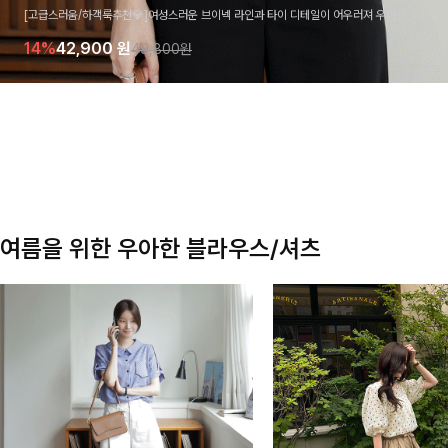
[고급스러움/하객룩추천💎]여성스러운 브이넥 라인과 타이 디테일이 어우러져 우아한 무드를 
라우스 🤍 여유로운 7부 소매로 편안하게 착용되며 데일리룩부터 출근룩, 하객룩까지 세련된
14%
42,900
원
49,800원
기 좋은 아이템이에요
여름을 위한 우아한 블라우스/셔츠