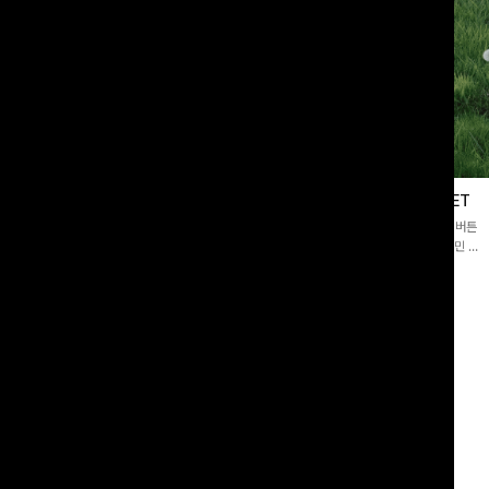
블라우스
제딧레이어드 블라우스+플레어팬츠SET
스퀘어넥]입체감 있는 링클 엠보 텍스
[완성도높은💗]레이어드한 듯 자연스러운 나시와 버튼
라우스- 여유로운 실루엣과 물결 짜임
원피스가 함께 구성된 세트 아이템입니다. 코디 고민 없
더해져 편안하면서도 여성스러운 무드를
이 한 벌만으로도 내추럴하면서 여성스러운 썸머룩 완성!
00
원
12%
43,900
원
34,800원
49,800원
리뷰 카운트 영역