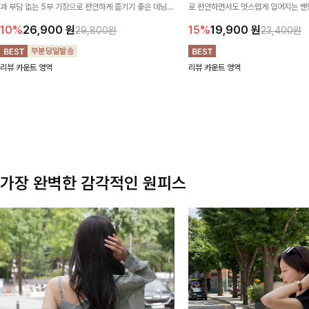
과 부담 없는 5부 기장으로 편안하게 즐기기 좋은 데님
로 편안하면서도 멋스럽게 입어지는 밴딩
팬츠 ✨ 빈티지한 워싱감이 더해져 캐주얼하면서도 트렌
한 포켓 디테일 더해져 데일리룩부터 
10%
26,900
원
15%
19,900
원
29,800원
23,400원
디한 무드로 연출
높게 즐겨지는 아이템!
리뷰 카운트 영역
리뷰 카운트 영역
가장 완벽한 감각적인 원피스