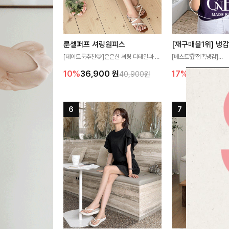
룬셀퍼프 셔링원피스
[데이트룩추천🩷]은은한 셔링 디테일과 퍼
[베스트🏆접촉냉감]
프 소매가 어우러져 사랑스러운 무드를 완
여름에도 무더위 걱정할 
10%
36,900
원
17%
27,300
원
40,900원
성해주는 원피스🤍 허리 스모크 밴딩이 슬
고 가벼운 소재감으로 
림한 실루엣을 연출해주며, 자연스럽게 퍼
즐기실 수 있는 니트랍니
지는 플레어 라인으로 여성스럽고 편안하게
즐기기 좋아요