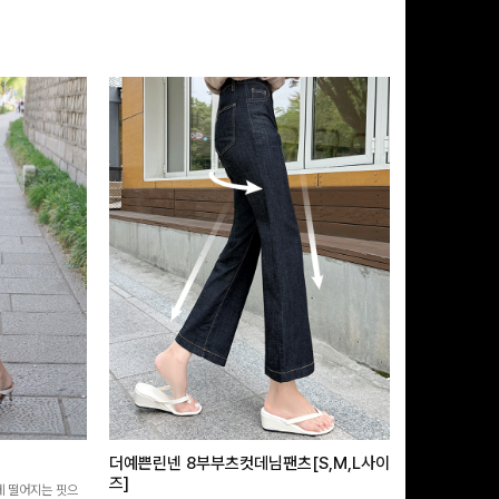
더예쁜린넨 8부부츠컷데님팬츠[S,M,L사이
급속쿨링효과 
즈]
 떨어지는 핏으
[MADE/후기인