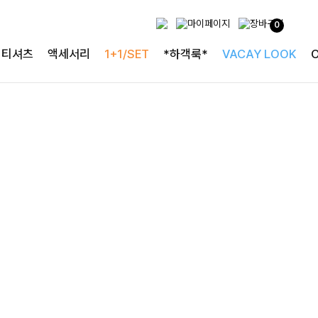
사랑스러운 블라우스
0
[구김없는] 레킷퍼프 셔링블라우스
티셔츠
액세서리
1+1/SET
*하객룩*
VACAY LOOK