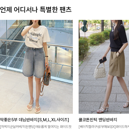
언제 어디서나 특별한 팬츠
딱좋은5부 데님반바지[S,M,L,XL사이즈]
쿨코튼핀턱 밴딩반바지
[허벅지군살커버/히든밴딩]여유롭게 떨어지는 와이드핏
[베이직컬러구성/부해보임X]와이드하게