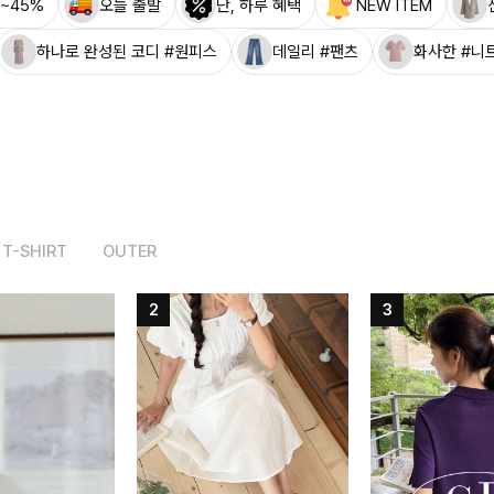
~45%
오늘 출발
단, 하루 혜택
NEW ITEM
하나로 완성된 코디 #원피스
데일리 #팬츠
화사한 #니
T-SHIRT
OUTER