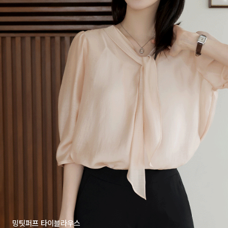
밍팃퍼프 타이블라우스