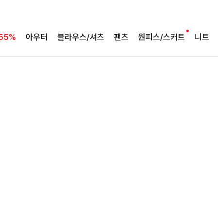
완성도 높은 원피스SET
특스트라이프 링클원피스+스트링자켓SET
55%
아우터
블라우스/셔츠
팬츠
원피스/스커트
니트