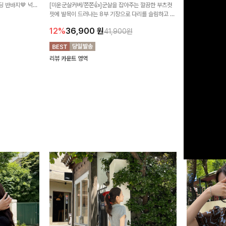
 반바지🤎 넉넉
[미운군살커버/쫀쫀👍]군살을 잡아주는 깔끔한 부츠컷
직하지만 부츠컷으
여행룩까지 활용도
핏에 발목이 드러나는 8부 기장으로 다리를 슬림하고 길
로 하루종일 편안
20%
29,9
어보이게 만들어주며 생지 소재로 멋을 더한 데님팬츠에
12%
36,900
원
41,900원
요~!
리뷰 카운트 영역
리뷰 카운트 영역