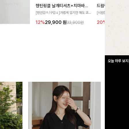
완성해주는 7부 블
헨틴링클 날개티셔츠+치마바지SET
드람린넨 스트링블
 스타일링을 연출하
[텐션감↑/구김↓]가볍게 입기만 해도 코
[시원함🧊/77사이즈까
디가 완성되는 세트 아이템으로, 자연스럽
한 텍스처가 돋보이는 블
12%
29,900
원
20%
34,900
원
33,900원
게 퍼지는 프릴 날개 소매가 우아한 포인트
없는 슬릿 카라 디자인이
를 더해드립니다💕 잔잔한 링클 텍스처 소
원하게 연출해드립니다 
재와 편안한 허리밴딩으로 하루 종일 산뜻
하고 쾌적하게 즐겨보세요!
오늘 하루 보지