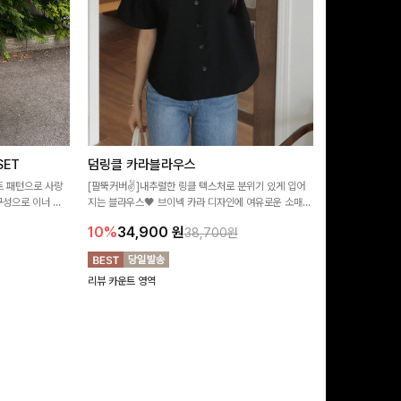
ET
덤링클 카라블라우스
비반드 링클
트 패턴으로 사랑
[팔뚝커버✌]내추럴한 링클 텍스처로 분위기 있게 입어
[구김걱정없는✨/
구성으로 이너 걱
지는 블라우스🖤 브이넥 카라 디자인에 여유로운 소매핏
처가 돋보이는 블
:)
더해져 여리하면서도 시원한 무드로 즐기기 좋아요-
소매 디테일이 
10%
34,900
원
17%
28,9
38,700원
연출해드려요!
리뷰 카운트 영역
리뷰 카운트 영역