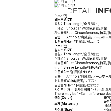
(cm기준)
베스트 SIZE
총길이
Total length/全長/着丈
어깨넓이
Shoulder Width/肩寬/肩幅
가슴둘레
Bust Circumference/胸圍
암홀너비
Armhole/肩腋寬/アームホー
밑단둘레
Hem/下擺圍/裾まわり
(cm기준)
원피스 SIZE
총길이
Total length/全長/着丈
어깨넓이
Shoulder Width/肩寬/肩幅
가슴둘레
Bust Circumference/胸圍
팔길이
Sleeve Length/袖長/袖丈
팔둘레
Arm/袖圍/袖まわり
암홀너비
Armhole/肩腋寬/アームホー
허리둘레
Waist/腰围/ウエスト
밑단둘레
Hem/下擺圍/裾まわり
사이즈는 재는 위치에 따라 1~3cm의 오차
There may be 1~3cm difference dep
색상(Color)
블랙(
폴리에
소재(Material)
베스트
사이즈(Size)
FRE