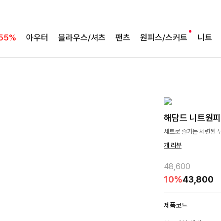
55%
아우터
블라우스/셔츠
팬츠
원피스/스커트
니트
해담드 니트원피
세트로 즐기는 세련된 
개 리뷰
48,600
10%
43,800
제품코드