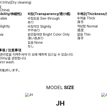
크리닝(Dry cleaning)
g
China)
xibility/伸縮性)
비침
(Transparency/透け感)
두께감
(Thicknes
두꺼움
Thick
exible
비침있음
See-through
厚手
あり
Slightly
적당함
Normal
비침약간
Slightly
適度
ややあり
밝은칼라만
Bright Color Only
얇음
Thin
ble
薄い色あり
薄手
없음
None
なし
注意事项 / 注意事項
 관리법을 지켜주셔야 더 오래 예쁘게 입으실 수 있습니다.
크리닝을 권장합니다.
irst wash.
お勧めします。
MODEL
SIZE
JH