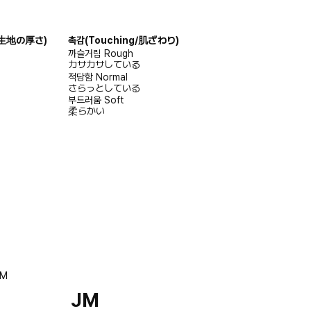
s/生地の厚さ)
촉감
(Touching/肌ざわり)
까슬거림
Rough
カサカサしている
적당함
Normal
さらっとしている
부드러움
Soft
柔らかい
JM