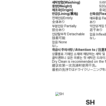
세탁방법(Washing)
드라이
중량(Weight)
920
제조국(Origin)
중국(
안감
(Lining/裏地)
신축성
(Fle
전체안감
Entirly
매우좋음
Fl
全体あり
あり
부분안감
Partially
약간당겨짐
部分あり
若干あり
안감탈부착
Detachable
없음
Inflexi
脱着可能
なし
없음
None
なし
취급시 주의사항 / Attention to / 
상품별로 기재된 소재에 해당하는 세탁 및
클릭앤퍼니 모든 의류는 첫 세탁은 드라이
Dry Clean is recommended on the f
建议在第一次洗涤时使用干洗。
最初の洗浄ではドライクリーニングを
SH