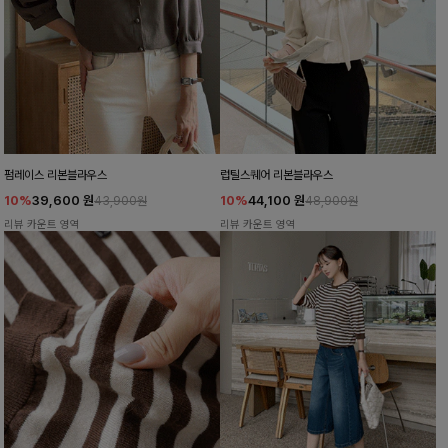
펌레이스 리본블라우스
럽틸스퀘어 리본블라우스
10%
39,600
원
10%
44,100
원
43,900원
48,900원
리뷰 카운트 영역
리뷰 카운트 영역