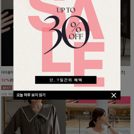
더리골지 카라니트
강력한편안함 와이드슬랙스[FREE,L사이즈]
12%
29,900
원
10%
37,800
원
33,900원
41,900원
리뷰 카운트 영역
리뷰 카운트 영역
오늘 하루 보지 않기