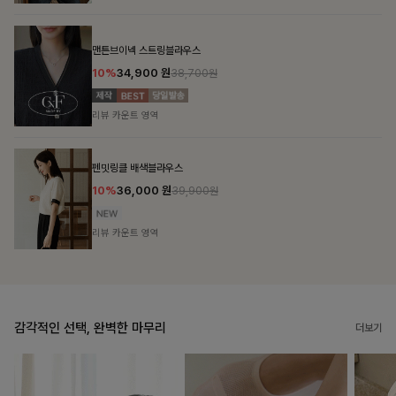
칠킷배색 프린팅맨투맨티
10%
20,700
원
22,900원
리뷰 카운트 영역
브쉘모달 프린팅티셔츠
10%
16,200
원
17,900원
리뷰 카운트 영역
감각적인 선택, 완벽한 마무리
더보기