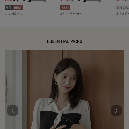
13%
86,900
원
21%
43,900
원
30%
7
99,800원
55,500원
리뷰 카운트 영역
리뷰 카운트 영역
리뷰 카운
ESSENTIAL PICKS