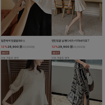
릴픈배색 링클블라우스
헨틴링클 날개티셔츠+치마바지SET
12%
29,900
원
12%
29,900
원
33,900원
33,900원
리뷰 카운트 영역
리뷰 카운트 영역