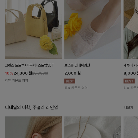
뽀소옹 면메쉬덧신
그렌스 토트백+파우치+스트랩SET
케루디 자
2,000
원
10%
24,300
원
8,900
26,900원
리뷰 카운트 영역
리뷰 카운트 영역
리뷰 카운
디테일의 미학, 주얼리 라인업
더보기