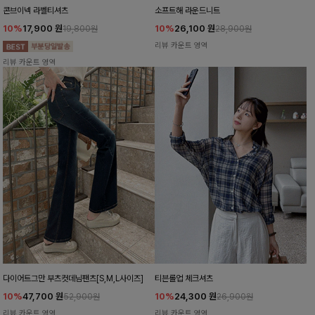
콘브이넥 라벨티셔츠
소프트해 라운드니트
10%
17,900
원
10%
26,100
원
19,800원
28,900원
리뷰 카운트 영역
리뷰 카운트 영역
다이어트그만 부츠컷데님팬츠[S,M,L사이즈]
티븐롤업 체크셔츠
10%
47,700
원
10%
24,300
원
52,900원
26,900원
리뷰 카운트 영역
리뷰 카운트 영역