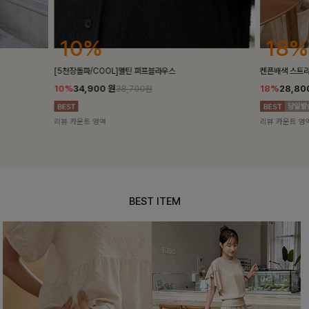
18%
30
켄픈배색 스트라이프니트
리아레이스 플
18%
28,800
원
30%
26,4
35,100원
리뷰 카운트 영역
리뷰 카운트 영
BEST ITEM