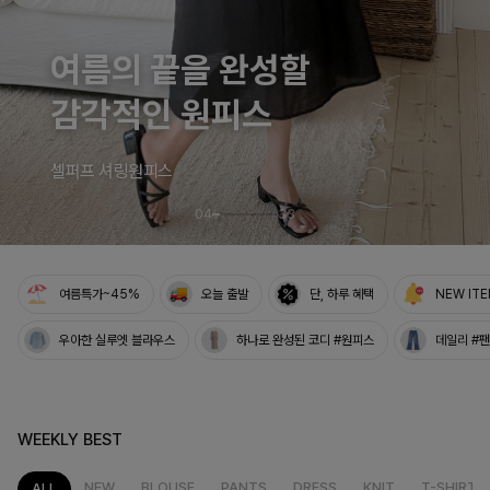
05
33
여름특가~45%
오늘 출발
단, 하루 혜택
NEW IT
우아한 실루엣 블라우스
하나로 완성된 코디 #원피스
데일리 #
WEEKLY BEST
NEW
BLOUSE
PANTS
DRESS
KNIT
T-SHIRT
ALL