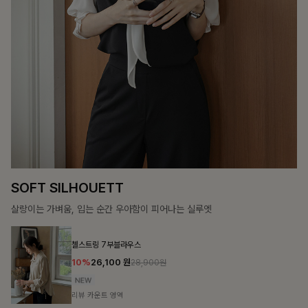
COZY ESSENTIAL
매일의 일상을 부드럽게 감싸줄 니트 컬렉션
론클디 브이넥니트
10%
24,300
원
26,900원
리뷰 카운트 영역