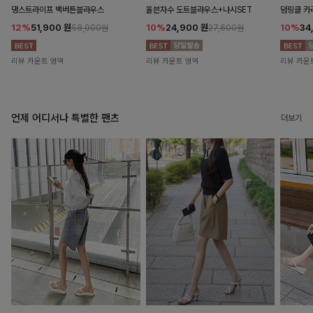
댕스트라이프 백버튼블라우스
율븐자수 도트블라우스+나시SET
덤링클 카
12%
51,900
원
10%
24,900
원
10%
34
58,900원
27,600원
리뷰 카운트 영역
리뷰 카운트 영역
리뷰 카운
언제 어디서나 특별한 팬츠
더보기