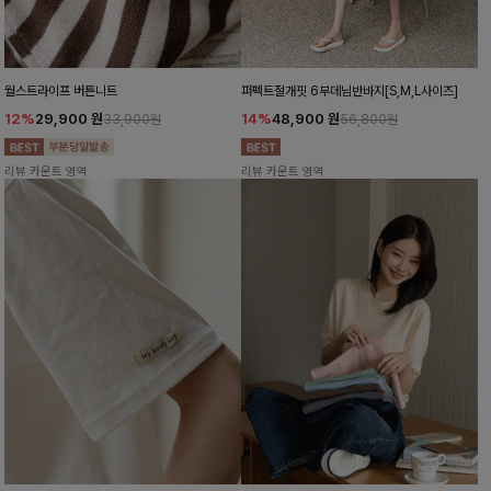
월스트라이프 버튼니트
퍼펙트절개핏 6부데님반바지[S,M,L사이즈]
12%
29,900
원
14%
48,900
원
33,900원
56,800원
리뷰 카운트 영역
리뷰 카운트 영역