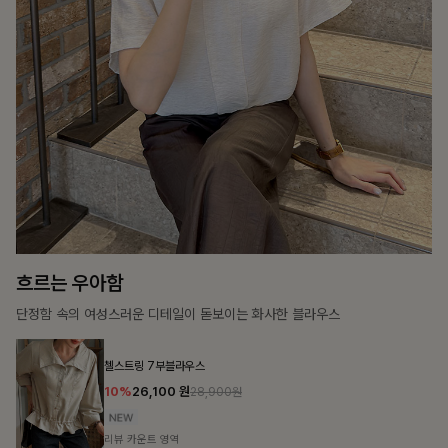
가벼운 계절감
탄탄한 소재와 깔끔한 핏, 매일 손이 가는 데일리 티셔츠
몽즐라운드 베이직티셔츠
10%
15,300
원
16,900원
리뷰 카운트 영역