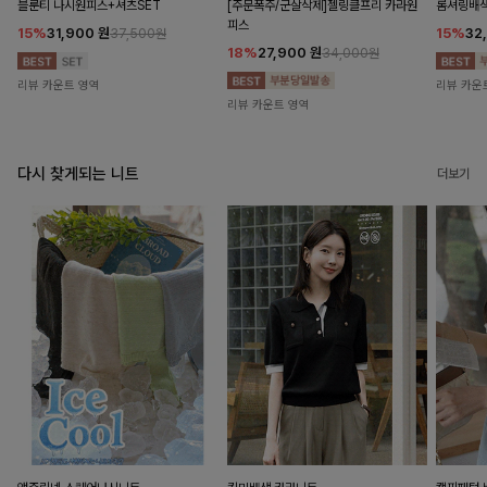
블룬티 나시원피스+셔츠SET
[주문폭주/군살삭제]젤링클프리 카라원
롬셔링배
피스
15%
31,900
원
15%
32
37,500원
18%
27,900
원
34,000원
리뷰 카운트 영역
리뷰 카운
리뷰 카운트 영역
다시 찾게되는 니트
더보기