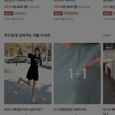
앤즌린넨 스퀘어나시니트
킹밋배색 카라니트
캘핀패턴 
30%
15,400
원
10%
29,900
원
18%
32
21,900원
33,200원
리뷰 카운트 영역
리뷰 카운트 영역
리뷰 카운
부드럽게 감싸주는 여름 티셔츠
더보기
테킷미 레터링티셔츠+반바지SET
(1+1)앤튼펜던트 퍼프티셔츠
밍디아 
SET