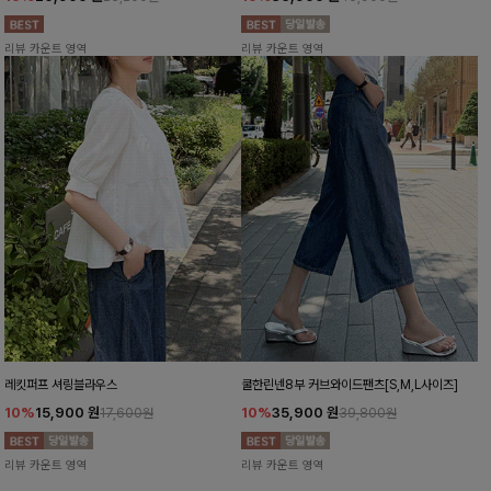
리뷰 카운트 영역
리뷰 카운트 영역
레킷퍼프 셔링블라우스
쿨한린넨8부 커브와이드팬츠[S,M,L사이즈]
10%
15,900
원
10%
35,900
원
17,600원
39,800원
리뷰 카운트 영역
리뷰 카운트 영역