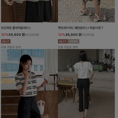
밍킷퍼프 플레어블라우스
캣밍레이어드 패턴원피스+목걸이SET
10%
39,600
원
12%
45,900
원
43,900원
52,100원
리뷰 카운트 영역
리뷰 카운트 영역