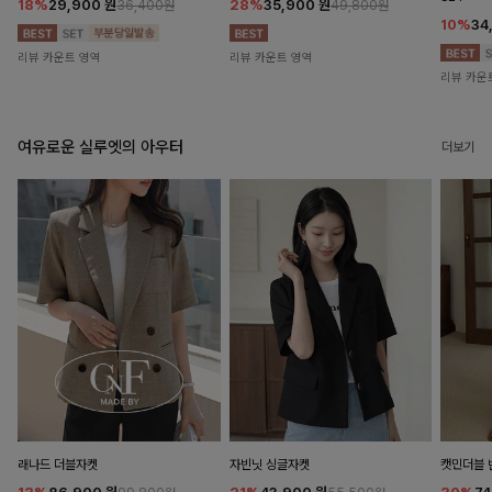
18%
29,900
원
28%
35,900
원
36,400원
49,800원
10%
34
리뷰 카운트 영역
리뷰 카운트 영역
리뷰 카운
여유로운 실루엣의 아우터
더보기
래나드 더블자켓
자빈닛 싱글자켓
캣민더블 