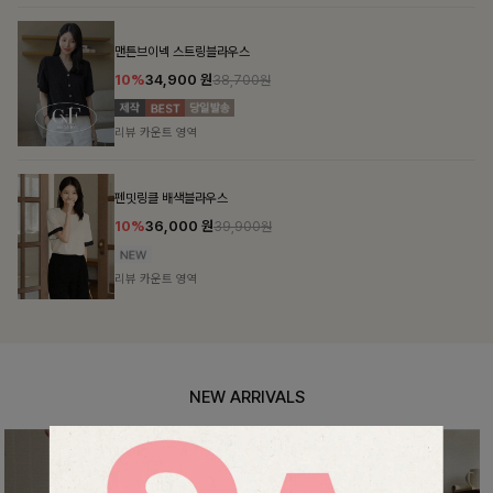
칠스트라이프 카라7부니트
10%
31,900
원
35,400원
리뷰 카운트 영역
셀드펜던트 7부니트
10%
25,800
원
28,600원
리뷰 카운트 영역
NEW ARRIVALS