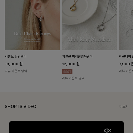
헤룬나비 
사셀드 링귀걸이
피엘룬 써지컬링목걸이
7,900
18,900
원
12,900
원
리뷰 카운
리뷰 카운트 영역
리뷰 카운트 영역
SHORTS VIDEO
더보기