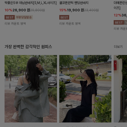
딱좋은5부 데님반바지[S,M,L,XL사이즈]
쿨코튼핀턱 밴딩반바지
더예쁜린넨
이즈]
10%
26,900
원
15%
19,900
원
29,800원
23,400원
12%
36
리뷰 카운트 영역
리뷰 카운트 영역
리뷰 카운
가장 완벽한 감각적인 원피스
더보기