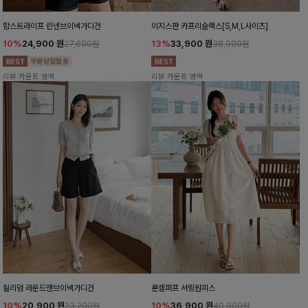
함스트라이프 린넨브이넥가디건
이지스판 카프리슬랙스[S,M,L사이즈]
10%
24,900
원
13%
33,900
원
27,600원
38,900원
리뷰 카운트 영역
리뷰 카운트 영역
윌리덤 라운드앤브이넥가디건
룬셀퍼프 셔링원피스
10%
20,900
원
10%
36,900
원
23,200원
40,900원