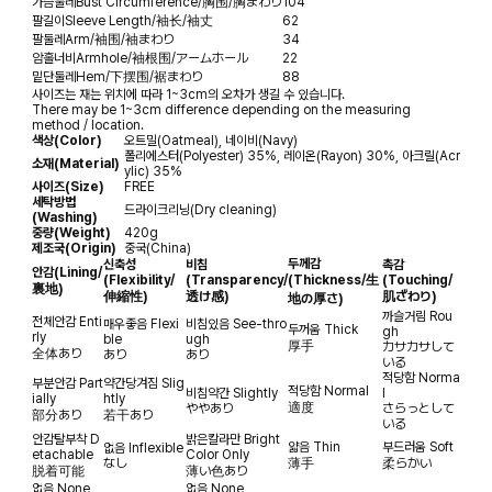
가슴둘레
Bust Circumference/胸围/胸まわり
104
팔길이
Sleeve Length/袖长/袖丈
62
팔둘레
Arm/袖围/袖まわり
34
암홀너비
Armhole/袖根围/アームホール
22
밑단둘레
Hem/下摆围/裾まわり
88
사이즈는 재는 위치에 따라 1~3cm의 오차가 생길 수 있습니다.
There may be 1~3cm difference depending on the measuring
method / location.
색상(Color)
오트밀(Oatmeal), 네이비(Navy)
폴리에스터(Polyester) 35%, 레이온(Rayon) 30%, 아크릴(Acr
소재(Material)
ylic) 35%
사이즈(Size)
FREE
세탁방법
드라이크리닝(Dry cleaning)
(Washing)
중량(Weight)
420g
제조국(Origin)
중국(China)
두께감
신축성
비침
촉감
안감
(Lining/
(Flexibility/
(Transparency/
(Thickness/生
(Touching/
裏地)
伸縮性)
透け感)
肌ざわり)
地の厚さ)
까슬거림
Rou
전체안감
Enti
매우좋음
Flexi
비침있음
See-thro
두꺼움
Thick
gh
rly
ble
ugh
厚手
カサカサして
全体あり
あり
あり
いる
적당함
Norma
부분안감
Part
약간당겨짐
Slig
적당함
Normal
비침약간
Slightly
l
ially
htly
適度
ややあり
さらっとして
部分あり
若干あり
いる
안감탈부착
D
밝은칼라만
Bright
얇음
Thin
부드러움
Soft
없음
Inflexible
etachable
Color Only
なし
薄手
柔らかい
脱着可能
薄い色あり
없음
None
없음
None