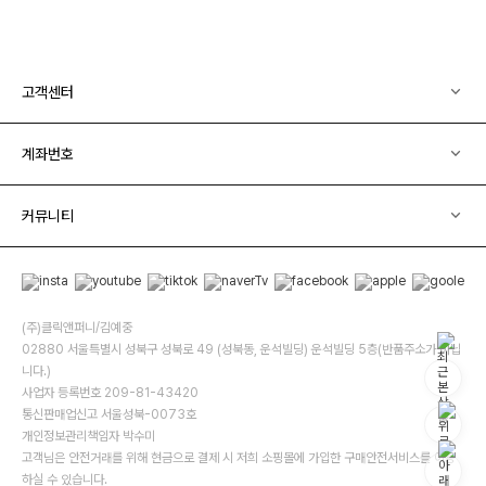
고객센터
계좌번호
커뮤니티
(주)클릭앤퍼니/김예중
02880 서울특별시 성북구 성북로 49 (성북동, 운석빌딩) 운석빌딩 5층(반품주소가 아닙
니다.)
사업자 등록번호 209-81-43420
통신판매업신고 서울성북-0073호
개인정보관리책임자 박수미
고객님은 안전거래를 위해 현금으로 결제 시 저희 소핑몰에 가입한 구매안전서비스를 이용
하실 수 있습니다.