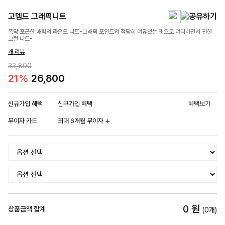
고뎀드 그래픽니트
폭닥 포근한 매력의 라운드 니트-그래픽 포인트와 적당히 여유있는 핏으로 여리하면서 편한
그런 니트-
개 리뷰
33,800
21%
26,800
신규가입 혜택
신규가입 혜택
혜택보기
무이자 카드
최대 6개월 무이자
0
원
상품금액 합계
(
0
개)