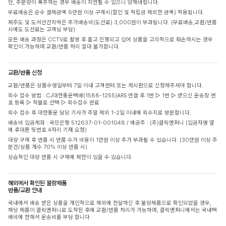
단, 주문량이 폭주하는 경우 배송이 지연될 수 있으니 양해바랍니다.
무료배송은 순수 결제금액 6만원 이상 구매시(할인 및 적립금 제외한 금액) 적용됩니다.
제주도 및 도서산간지역은 추가배송비(도선료) 3,000원이 부과됩니다. (무료배송,교환/반품
시에도 도선료는 고객님 부담)
모든 배송 과정은 CCTV로 촬영 후 출고 진행되고 있어 상품을 고의적으로 훼손하시는 경우
확인이 가능하며 교환/반품 처리 절대 불가합니다.
교환/반품 신청
교환/반품은 상품수령일부터 7일 이내 고객센터 또는 게시판으로 신청해주셔야 합니다.
회수 접수 방법 : CJ대한통운택배(1588-1255)ARS 연결 후 1번 ▷ 1번 ▷ 받으신 운송장 번
호 등록 ▷ 착불로 선택 ▷ 회수접수 완료
회수 접수 후 대한통운 담당 기사가 주말 제외 1-2일 이내에 회수지로 방문합니다.
배송비 입금계좌 : 국민은행 512637-01-001048 / 예금주 : (주)클릭앤퍼니 (입금자명 옆
에 휴대폰 뒷번호 4자리 기재 요청)
대량 구매 후 반품 시 반품 수거 비용이 1만원 이상 추가 부과될 수 있습니다. (30만원 이상 주
문건/상품 개수 70% 이상 반품 시)
상습적인 대량 반품 시 구매에 제한이 있을 수 있습니다.
해외에서 확인된 불량제품
반품/교환 안내
국내에서 배송 받은 상품을 개인적으로 해외에 전달하신 후 불량제품으로 확인되었을 경우,
해당 제품이 클릭앤퍼니로 도착된 후에 교환/반품 처리가 가능하며, 클릭앤퍼니에서는 국내택
배비에 한해서 운송비를 부담 합니다