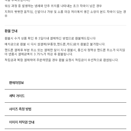
착용 부탁드립니다)
워싱 과정 중 발생하는 냄새와 단추 위치를 나타내는 초크 자국이 남은 경우
지퍼의 뻣뻣한 움직임, 신발이나 가방 및 소품 마감 처리에서 생긴 소량의 본드 자국이 있는 경
우
환불 안내
환불시 수거 상품 확인 후 3일이내 결제하신 방법으로 환불해드립니다
예치금으로 환불 시 다시 원결제(무통장,핸드폰,카드)로의 환불은 불가합니다.
핸드폰 결제후 부분 취소 또는 결제한 달이 지나 환불시, 통신사 정책상 핸드폰 취소가 되지않
아 반품시 결제금액의 3.75%가 차감 후 환불됩니다.
적립금과 복합 결제하여 주문하였을 경우 환불 요청시 적립금이 우선적으로 환원됩니다.
판매자정보
세탁 가이드
사이즈 측정 방법
이미지 저작권 안내