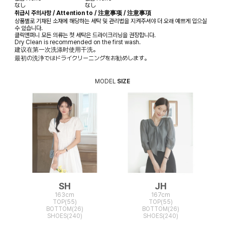
なし
なし
취급시 주의사항 / Attention to / 注意事项 / 注意事項
상품별로 기재된 소재에 해당하는 세탁 및 관리법을 지켜주셔야 더 오래 예쁘게 입으실
수 있습니다.
클릭앤퍼니 모든 의류는 첫 세탁은 드라이크리닝을 권장합니다.
Dry Clean is recommended on the first wash.
建议在第一次洗涤时使用干洗。
最初の洗浄ではドライクリーニングをお勧めします。
MODEL
SIZE
SH
JH
163cm
167cm
TOP(55)
TOP(55)
BOTTOM(26)
BOTTOM(26)
SHOES(240)
SHOES(240)