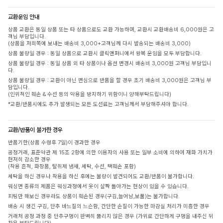
교환운임 안내
상품 교환은 동일 상품 또는 타 상품으로도 교환 가능하며, 교환시 교환배송비 6,000원은 고
객님 부담입니다.
(상품을 저희쪽에 보내는 배송비 3,000+고객님께 다시 발송되는 배송비 3,000)
상품 불량일 경우 : 동일 상품으로 교환시 클릭앤퍼니에서 왕복 운임을 모두 부담합니다.
상품 불량일 경우 : 동일 상품 외 타 상품이나 옵션 변경시 배송비 3,000원 고객님 부담입니
다.
상품 불량일 경우 : 교환이 아닌 변심으로 반품을 할 경우 초기 배송비 3,000원은 고객님 부
담입니다.
(인위적인 훼손 & 수선 등의 악용을 방지하기 위함이니 양해부탁드립니다)
*교환/반품시에도 추가 발생되는 모든 도선료는 고객님께서 부담해주셔야 합니다.
교환/반품이 불가한 경우
반품기한(상품 수령후 7일)이 경과한 경우
공정거래, 표준약관 제 15조 2항에 의한 이용자의 사용 또는 일부 소비에 의하여 재화 가치가
현저히 감소한 경우
(착용 흔적, 화장품, 탈취제 냄새, 세탁, 수선, 택훼손 포함)
세탁을 하신 경우나 착용을 하신 후에는 불량이 발견되어도 교환/반품이 불가합니다.
워싱면 종류의 제품은 워싱과정에서 옷이 살짝 돌아가는 현상이 있을 수 있습니다.
피팅만 해보신 경우라도 상품이 훼손된 경우(구김,늘어남,보풀)는 불가합니다.
배송 시 생긴 구김, 단추 바느질의 느슨함, 간단한 손질이 가능한 마감실 처리가 미흡한 경우
거래처 공정 과정 중 단추구멍이 완벽히 뚫리지 않은 경우 (가위로 간단하게 구멍을 내주신 뒤