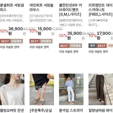
룬셀퍼프 셔링원
레킷퍼프 셔링블
쿨한린넨8부 커
리프펜던트 레이
피스
라우스
브와이드팬츠
스카라니트
[S,M,L사이즈]
[FREE,L사이즈]
[데이트룩추천🩷]은
[인기급상승/7부/데
은한 셔링 디테일과
일리추천]캉캉 디테일
[벌룬핏/한여름까지]
[스테디👑재주문
퍼프 소매가 어우러져
이 더해져 사랑스럽고
가볍고 시원한 린넨
BEST]
36,900
15,900
40,900
17,600
사랑스러운 무드를 완
풍성한 실루엣을 완성
혼방 소재로 한여름까
사랑스러움 가득 담은
10%
10%
원
원
35,900
27,900
원
원
39,800
3
성해주는 원피스🤍
해주는 블라우스 🤍
지 쾌적하게 즐기기
카라 니트에 펜던트
10%
10%
원
원
원
허리 스모크 밴딩이
가볍게 퍼지는 핏으로
좋은 8부 커브 와이드
포인트까지 톡-톡 얼
슬림한 실루엣을 연출
체형을 자연스럽게 커
팬츠 🤍 자연스럽게
굴을 밝혀주는 컬러와
리뷰 카운트 영역
리뷰 카운트 영역
해주며, 자연스럽게
버해주며 여성스럽게
떨어지는 커브핏이 멋
함께 해요-
리뷰 카운트 영역
리뷰 카운트 영역
퍼지는 플레어 라인으
즐기기 좋아요 ✨
스러운 실루엣을 연출
로 여성스럽고 편안하
해줘요 ✨
게 즐기기 좋아요
플빔오버핏 린넨
[주문폭주/군살
룬카일 스트라이
찰랑넘버원 와이