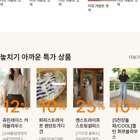
리뷰 카운트 영
리뷰 카운트 영
리뷰 카운트 영
리뷰 카운트 영
적함도 챙겨드려
날에도 편안하게
해도 멋스럽게
핏이 멋스러운,
무드가 느껴져요
역
역
역
역
리뷰 카운트 영
요 :)
착용 가능한 반
스타일링돼요
쾌적하면서 세련
🩶 가볍고 시원
역
팔자켓입니다-!
된 무드의 썸머
한 소재감으로
반팔자켓 -
여름에도 부담
없이 툭 걸치기
좋은 아이템!
놓치기 아까운 특가 상품
더보기
12
10
25
10
%
%
%
%
쥬린레이스 카
퍼피스트라이
밴스트라이프
[5천장돌
라블라우스
프 펜던트가디
스트링원피스
파/COOL]멜
건
틴 퍼프블라우
[소매롤업/펀칭자
[700장 돌파☆]
스
수💕]잔잔하고 고
[여유핏/부드러운
허리라인을 예쁘게