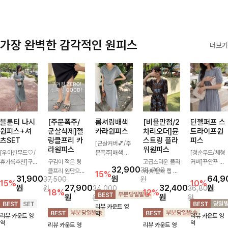
가장 완벽한 감각적인 원피스
더보기
블룬티 나시
[주문폭주/
롬셔링배색
[비율만점/2
딘젤퍼프 스
원피스+셔
군살삭제]젤
카라원피스
차리오더]뮨
트라이프원
츠SET
링클프리 카
스트링 플라
피스
[군살커버💕/주
라원피스
워원피스
[우아한무드🤍/
문폭주]배색 카
[청순무드/체형
휴가룩추천]구
구김이 적은 링
라와 스트라이프
고급스러운 플라
커버]꾸안꾸 무
32,900
38,700
김이 덜한 링클
클프리 원단으로
패턴으로 캐주얼
워 패턴과 랩 디
드의 정석🤍 가
15%
31,900
원
64,9
37,500
원
소재의 나시원피
항상 깔끔하게
한 무드를 더한
자인으로 여성스
볍고 산뜻한 착
15%
10%
원
27,900
32,400
원
원
34,000
36,800
스+셔츠 조합으
착용 가능하며
롱 원피스 🖤 셔
러우면서 세련된
용감으로 여름
18%
12%
원
원
원
원
로 코디 걱정없
일자로 떨어지는
링 디테일과 쫀
분위기를 더해주
내내 손이 자주
리뷰 카운트 영
이 여성스럽고
넉넉한 핏으로
쫀한 스판 소재
며 스트링이 내
가는 원피스예
역
리뷰 카운트 영
리뷰 카운트 영
편안하게 즐길
군살을 완벽히
로 편안하면서도
장되어있어 슬림
요- 은은한 스트
역
역
리뷰 카운트 영
리뷰 카운트 영
수 있는 아이템
커버해주는 원피
여성스럽게 연출
하게 핏을 조절
라이프 패턴과