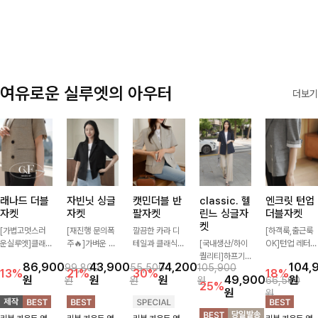
✨🩵
감에 캐주얼한
감성까지 더해져
데일리하게 손이
자주 가요
여유로운 실루엣의 아우터
더보기
래나드 더블
자빈닛 싱글
캣민더블 반
classic. 헬
엔크릿 턴업
자켓
자켓
팔자켓
린느 싱글자
더블자켓
켓
[가볍고멋스러
[재진행 문의폭
깔끔한 카라 디
[하객룩,출근룩
운실루엣]클래
주🔥]가벼운 소
테일과 클래식한
[국내생산/하이
OK]턴업 레터링
식하면서 베이직
재로 툭 걸쳐주
더블 버튼 디자
퀄리티]하프기
포인트로 센스
86,900
43,900
74,200
104,
99,800
55,500
105,900
하게 걸치기 좋
기만 해도 캐주
인으로 세련된
장의 부담스럽지
있게 완성된 썸
13%
21%
30%
18%
원
원
원
49,900
원
원
원
원
66,500
은 반팔 자켓-자
얼한 무드를 만
무드를 완성한
않은 기장으로
머 자켓, 더블버
25%
원
원
주 입게 될 깔끔
들어주며 반팔
반팔 자켓 ✨ 가
클래식이 주는
튼 디자인으로
한 핏은 물론, 쾌
디자인으로 더운
볍게 걸쳐주기만
멋!스탠다드한
깔끔하고 세련된