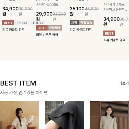
급스러운 자수 디
소재💙]센스있는
잡아주는 스트링과
시어서커 소재로
34,900
35,100
39,600
46,800
테일이 사랑스러운
스트라이프 패턴에
깔끔한 스트라이프
시원하고 쫀쫀한
원
29,900
원
원
33,200
원
블라우스-페미닌
귀여운 퍼피 펜던
패턴에 링클프리!
텐션감으로 언제든
원
34,900
원
38,7
하면서 여리한 무
트로 포인트를 선
💙플레어지는 롱한
편안하게 입혀질
원
원
드로 즐겨지는
사하는 니트 가디
기장감까지 완벽한
블라우스- 단정한
리뷰 카운트 영역
리뷰 카운트 영역
ITEM
건을 소개할게요 :)
데일리 원피스:B
카라와 풍성한 퍼
리뷰 카운트 영역
프 소매로 여성스
리뷰 카운트 영역
러움을 더했어요 :)
BEST ITEM
더보기
지금 가장 인기있는 아이템