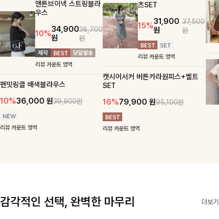
맨튼브이넥 스트링블라
츠SET
우스
31,900
37,500
15%
34,900
원
38,700
원
10%
원
원
리뷰 카운트 영역
리뷰 카운트 영역
캣시어서커 버튼카라원피스+벨트
펜밋링클 배색블라우스
SET
10%
36,000
원
16%
79,900
원
39,900원
95,100원
리뷰 카운트 영역
리뷰 카운트 영역
감각적인 선택, 완벽한 마무리
더보기