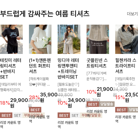
부드럽게 감싸주는 여름 티셔츠
더보기
테킷미 레터
(1+1)앤튼펜
밍디아 레터
굿플린넨 스
힐첸카라 스
링티셔츠
던트 퍼프티
링맨투맨티
트링티셔츠
트라이프티
+반바지
셔츠
+트레이닝
셔츠
[77까지/가벼
SET
반바지SET
[하트케이블짜
운착용감🤍]린
[데일리룩추천
[데일리부터 여
임❤️]무더운 여
[활용도높은🤍]
넨 소재와 내추
✨]깔끔한 오픈
21,900
24,300
행룩까지]감각
름 사랑스러운
심플한 레터링
럴한 플라워 프
카라넥과 조화로
10%
35,900
원
23,5
49,800
원
적인 레터링 티
낭만같은 티셔츠
포인트의 반팔
린팅이 포인트가
운 배색이 들어
28%
15%
29,900
원
34,900
원
36,400
원
38,700
셔츠와 플레어
소재감에서 주는
티셔츠와 여유롭
되어 하나만으로
간 스트라이프
18%
10%
원
원
원
원
핏 반바지가 함
포인트와 금장으
게 떨어지는 반
도 감성 있는 스
패턴으로 단정하
리뷰 카운트 영
께 구성된 세트
로 고급스러움도
바지 조합으로
타일을 완성해드
고 캐주얼한 무
역
리뷰 카운트 영
리뷰 카운트 영
아이템으로, 편
놓치지 말아요♥
꾸안꾸 무드 제
리는 티셔츠-🌼
드를 선사하는
역
역
리뷰 카운트 영
리뷰 카운트 영
안하면서도 캐주
대로 살려주는
🌿
반팔 티셔츠에
역
역
얼한 꾸안꾸룩을
트레이닝 세트
요:)
완성해드립니다
🖤 편안한 착용