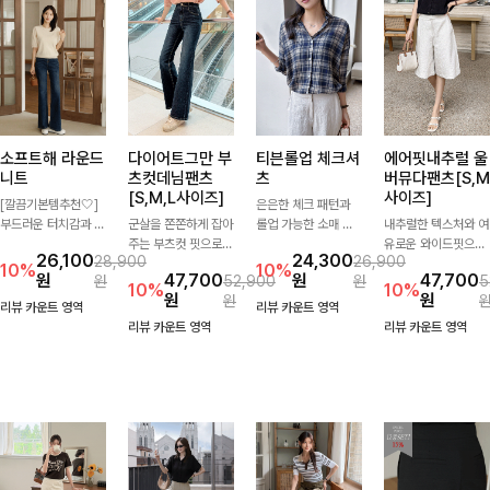
소프트해 라운드
다이어트그만 부
티븐롤업 체크셔
에어핏내추럴 울
니트
츠컷데님팬츠
츠
버뮤다팬츠[S,M
[S,M,L사이즈]
사이즈]
[깔끔기본템추천🤍]
은은한 체크 패턴과
부드러운 터치감과 군
군살을 쫀쫀하게 잡아
롤업 가능한 소매 디
내추럴한 텍스처와 여
더더기 없는 디자인으
주는 부츠컷 핏으로
테일로 다양한 분위기
유로운 와이드핏으로
26,100
24,300
28,900
26,900
로 매일 손이 가는 자
다리 라인을 이쁘고
를 연출하실 수 있어
군살은 자연스럽게 커
10%
10%
원
47,700
원
47,700
원
52,900
원
5
체제작 니트입니다.
깔끔하게 만들어주고
요🌿 차르르 흐르는
버해드리는 버뮤다 팬
10%
10%
원
원
원
자연스럽게 떨어지는
진청 색감으로 더욱
가벼운 소재와 여유로
츠 🤍 깔끔한 허리 디
리뷰 카운트 영역
리뷰 카운트 영역
여유핏과 깔끔한 라운
슬림해보이는 효과를
운 핏으로 단독은 물
테일과 편안한 착용감
리뷰 카운트 영역
리뷰 카운트 영역
드넥으로 단독은 물론
주는 데님팬츠!
론 아우터처럼 툭 걸
으로 데일리부터 출근
이너로도 활용하기 좋
쳐도 멋스러운 데일리
룩까지 산뜻하게 즐기
아요.
셔츠입니다
기 좋은 팬츠예요!