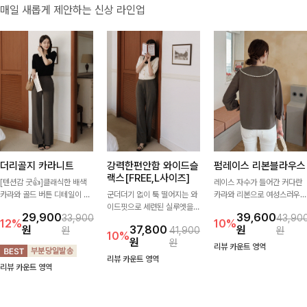
매일 새롭게 제안하는 신상 라인업
더리골지 카라니트
강력한편안함 와이드슬
펌레이스 리본블라우스
랙스[FREE,L사이즈]
[텐션감 굿👍]클래식한 배색
레이스 자수가 들어간 커다란
카라와 골드 버튼 디테일이 세
군더더기 없이 툭 떨어지는 와
카라와 리본으로 여성스러우면
련된 포인트를 더해주는 니트
이드핏으로 세련된 실루엣을
서 사랑스러운 무드가 가득 느
29,900
39,600
33,900
43,90
입니다. 세로 골지 짜임이 슬림
완성해주는 슬랙스입니다. 깔
껴지는 블라우스에요🤎
12%
10%
원
37,800
원
원
41,900
원
한 실루엣을 연출해 단정하면
끔한 디자인과 롱한 기장감으
10%
원
원
서도 여성스러운 무드를 완성
로 다리가 길어 보이고 뒷밴딩
리뷰 카운트 영역
해드려요.
으로 편안하기까지-
리뷰 카운트 영역
리뷰 카운트 영역