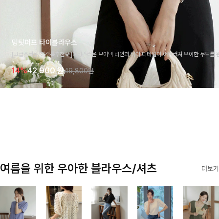
밍팃퍼프 타이블라우스
[고급스러움/하객룩추천💎]여성스러운 브이넥 라인과 타이 디테일이 어우러져 우아한 무드를 
라우스 🤍 여유로운 7부 소매로 편안하게 착용되며 데일리룩부터 출근룩, 하객룩까지 세련된
14%
42,900
원
49,800원
기 좋은 아이템이에요
여름을 위한 우아한 블라우스/셔츠
더보기