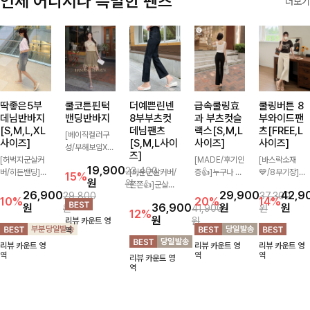
언제 어디서나 특별한 팬츠
더보기
딱좋은5부
쿨코튼핀턱
더예쁜린넨
급속쿨링효
쿨링버튼 8
데님반바지
밴딩반바지
8부부츠컷
과 부츠컷슬
부와이드팬
[S,M,L,XL
데님팬츠
랙스[S,M,L
츠[FREE,L
[베이직컬러구
사이즈]
[S,M,L사이
사이즈]
사이즈]
성/부해보임X]
즈]
[허벅지군살커
와이드하게 떨어
[MADE/후기인
[바스락소재
19,900
23,400
버/히든밴딩]여
지는 핏으로 편
[미운군살커버/
증👍]누구나 갖
💙/8부기장]사
15%
원
원
유롭게 떨어지는
안하면서도 멋스
쫀쫀👍]군살을
고 싶어할 슬랙
이드 버튼 디테
26,900
29,900
42,9
29,800
37,300
와이드핏과 부담
럽게 입어지는
잡아주는 깔끔한
스:)베이직하지
일이 은은한 포
10%
20%
14%
원
36,900
원
원
원
41,900
원
없는 5부 기장
밴딩 반바지🤎
부츠컷 핏에 발
만 부츠컷으로
인트가 되어주는
12%
원
원
리뷰 카운트 영
으로 편안하게
넉넉한 포켓 디
목이 드러나는
이쁜 핏 연출은
와이드 팬츠입니
역
즐기기 좋은 데
테일 더해져 데
8부 기장으로
물론,쫀쫀한 스
다. 여유롭게 떨
리뷰 카운트 영
리뷰 카운트 영
리뷰 카운트 영
님 팬츠 ✨ 빈티
일리룩부터 여행
다리를 슬림하고
판끼로 하루종일
어지는 실루엣과
역
역
역
리뷰 카운트 영
지한 워싱감이
룩까지 활용도
길어보이게 만들
편안하게!
가볍게 바스락거
역
더해져 캐주얼하
높게 즐겨지는
어주며 생지 소
리는 소재감으로
면서도 트렌디한
아이템!
재로 멋을 더한
시원하고 편안하
무드로 연출
데님팬츠에요~!
게 즐기기 좋은
아이템-