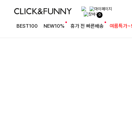
슬림한 실루엣 카라 니트
0
더리골지 카라니트
BEST100
NEW10%
휴가 전 빠른배송
여름특가~