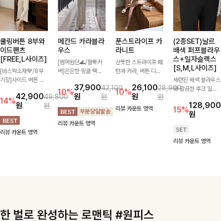
쿨링버튼 8부와
메칸드 카라블라
푼스트라이프 카
(2종SET)날르
이드팬츠
우스
라니트
배색 퍼프블라우
[FREE,L사이즈]
스+일자슬랙스
[썸머원단🌊/팔뚝커
산뜻한 스트라이프 패
[S,M,L사이즈]
[바스락소재💙/8부
버]은은한 링클 텍스
턴과 카라, 버튼 디테
기장]사이드 버튼 디
처와 여유로운 실루엣
일이 어우러져 단정하
세련된 배색 블라우스
37,900
26,100
42,100
28,900
테일이 은은한 포인트
이 만나 내추럴하면서
면서도 세련된 무드를
와 깔끔한 후크 일자
10%
10%
42,900
원
원
49,800
원
원
가 되어주는 와이드
도 세련된 무드를 연
완성해주는 니트 🤍
슬랙스를 함께 구성한
14%
원
128,900
원
팬츠입니다. 여유롭게
출해주는 블라우스-
부드럽고 가벼운 착용
세트입니다. 허리 라
리뷰 카운트 영역
15%
원
떨어지는 실루엣과 가
데일리룩부터 출근룩
감으로 데님부터 슬랙
인을 자연스럽게 살려
리뷰 카운트 영역
볍게 바스락거리는 소
까지 다양하게 활용하
스까지 다양하게 매치
주는 블라우스와 롱한
리뷰 카운트 영역
재감으로 시원하고 편
기 좋은 베이직한 디
하기 좋아 데일리룩부
일자핏 슬랙스가 만나
리뷰 카운트 영역
안하게 즐기기 좋은
자인!
터 출근룩까지 활용도
단정하면서도 고급스
아이템-
높게 즐기기 좋은 아
러운 실루엣을 완성해
이템이에요 ✨
드려요.
한 벌로 완성하는 로맨틱 #원피스