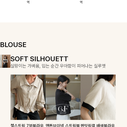
역
역
이에요:)
스에요🖤
돼요
할 수 있어요🤍
여유로운 핏이
만나 편안함은
물론, 고급스러
운 분위기까지
더해드립니다
BLOUSE
DOUBLE THE JOY
SOFT SILHOUETT
COZY ESSENTIAL
함께할 때 더욱 완벽한, 합리적인 선택으로 채우는 즐거움
살랑이는 가벼움, 입는 순간 우아함이 피어나는 실루엣
매일의 일상을 부드럽게 감싸줄 니트 컬렉션
론클디 브이넥니트
칠스트라이프 카라7
셀드펜던트 7부니트
첼스트링 7부블라우
맨튼브이넥 스트링블
펜밋링클 배색블라우