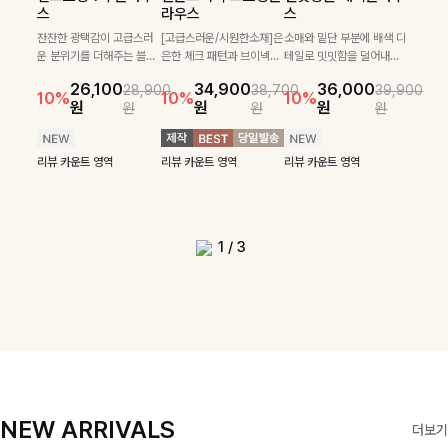
필첸체크 스트링블라
특스트라이프 링클원
헨틴링클 날개티셔츠
부니트
스
라우스
스
우스+플레어스커트
피스+스트링자켓
+치마바지SET
부드럽게 몸을 감싸는 니트
넉넉한 핏으로 편하게 착용
SET
SET
짜임으로 편안한 착용감을
[골드버튼/클래식무드🤍]
가능한 심플&베이직 무드의
잔잔한 광택감이 고급스러
[고급스러운/시원한소재]은
소매와 밑단 부분에 배색 디
[텐션감↑/구김↓]가볍게
더해드리며 여유 있게 떨어
스트라이프 패턴으로 데일
니트!레터리 펜던트로 고급
운 분위기를 더해주는 블라
은한 체크 패턴과 브이넥으
테일로 밋밋함을 덜어내고
[활용도 좋은 투피스]은은한
가볍고 시원한 링클 원피스
입기만 해도 코디가 완성되
24,300
25,800
26,900
28,600
지는 핏과 브이넥 디자인이
리룩에 포인트를 더해줄 아
스러운 포인트를 내어주었
우스예요 ✨ 허리 스트링과
로 단정하면서 실버버튼으
더욱 멋스럽게 연출되며 링
10%
10%
체크 패턴과 허리 스트링 디
와 스트링 자켓이 세트로 구
는 세트 아이템으로, 자연스
원
31,900
원
26,100
34,900
36,000
원
35,400
원
28,900
38,700
39,900
29,900
여리여리한 실루엣을 완성
이템입니다 카라넥 디자인
어요:D
프릴 밑단이 자연스럽게 실
로 고급스러운 디테일을 넣
클 소재로 구김 걱정없이 즐
33,900
10%
테일이 어우러진 투피스 세
성되어 코디 고민 없이 완성
럽게 퍼지는 프릴 날개 소매
10%
10%
10%
12%
원
원
원
원
원
원
원
원
42,900
69,900
원
해드려요 ✨ 단독은 물론 다
으로 깔끔한 이미지로 만들
루엣을 살려주며, 여유로운
었으며 밑단스트링으로 핏
길 수 있는 블라우스랍니
49,800
79,400
원
트입니다. 여유로운 상의와
도 높은 스타일링을 연출해
가 우아한 포인트를 더해드
14%
12%
원
원
양한 아우터와도 자연스럽
어 주는 7부 니트입니다 ~
핏으로 편안하면서도 여성
을 더욱 깔끔하게 잡아주는
다:)
원
원
풍성하게 퍼지는 롱스커트가
주는 아이템 🤍 따로 또 같
립니다💕 잔잔한 링클 텍스
리뷰 카운트 영역
리뷰 카운트 영역
게 매치되는 데일리 니트랍
스러운 무드를 완성해준답
블라우스예요 :)
자연스러운 체형 커버는 물
이 활용하기 좋아 실용적이
처 소재와 편안한 허리밴딩
리뷰 카운트 영역
리뷰 카운트 영역
리뷰 카운트 영역
리뷰 카운트 영역
니다
니다 🤍
리뷰 카운트 영역
론, 단품으로도 다양하게 활
며, 스트링 디테일로 다양한
으로 하루 종일 산뜻하고 쾌
리뷰 카운트 영역
리뷰 카운트 영역
용하기 좋아요🖤
핏을 연출할 수 있어 데일리
적하게 즐겨보세요!
부터 여행룩까지 멋스럽게
즐기기 좋아요 ✨
1
/
3
NEW ARRIVALS
더보기