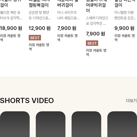
걸이
컬링목걸이
버귀걸이
어큐빅귀걸
걸이
이
볼드한 체인 모
은은한 링 펜던
미니 사이즈의
미니멀한 리본
티브가 감각적인
트 디자인으로
나비 쉐입으로
스퀘어 디자인으
펜던트로 은은한
포인트가 되어주
심플한 POINT,
은은하게 빛을
로 감각적인 무
포인트를 더해주
18,900
원
12,900
원
7,900
원
9,900
원
는 귀걸이- 심플
써지컬스틸 소재
내어줄 이어링,
드를 더했고 그
는 목걸이예요.
7,900
원
하면서도 존재감
로 변색 걱정 없
과하지 않은 포
안에 큐빅을 담
골드, 실버 컬러
리뷰 카운트 영
리뷰 카운트 영
리뷰 카운트 영
있는 디자인으로
역
이 데일리로 착
인트가 되어줘
역
아 더욱 고급스
로 구성돼 어떤
역
리뷰 카운트 영
데일리룩부터 스
용하기 좋아요-
데일리로 착용하
럽게 연출되는
룩에도 부담 없
역
리뷰 카운트 영
타일리시한 포인
기 좋아요:)
귀걸이에요~!
이 매치하기 좋
역
트룩까지 다양하
아요
게 매치하기 좋
은 아이템💎
SHORTS VIDEO
더보기