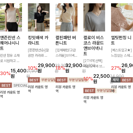
앤즌린넨 스
킹밋배색 카
캘핀패턴 버
캘로이 비스
엘팃펀칭 니
퀘어나시니
라니트
튼니트
코스 라운드
트
트
앤브이넥니
[쫀쫀텐션👍]깔
[입체패턴/고급
[베스트입고★]
트
린넨 함유 소재
끔한 카라와 반
스러움]브이넥
느낌있는 스퀘어
로 시원하고 쾌
오픈 디자인이
라인과 감각적인
[2TYPE선택]
펀칭과 골드버튼
29,900
32,900
26,
33,200
40,100
적하게 즐기기
만나 하나만 입
패턴이 어우러져
라운드넥과 브이
으로 세련됨이
10%
18%
27%
15,400
원
원
원
21,900
원
원
좋은 나시 니트
어도 완성도 높
포인트 있게 즐
넥 두 가지 디자
묻어나는 니트:)
30%
원
22,500
원
24,900
🌿 깔끔한 스퀘
은 스타일링을
기기 좋은 가디
인으로 취향에
시원쫀쫀함 가
10%
원
원
어넥 디자인이
연출해드려요 부
건 🤍 가볍게 걸
맞게 선택 가능
득, 여성스러운
리뷰 카운트 영
리뷰 카운트 영
리뷰 카운트 영
쇄골 라인을 더
담 없이 즐기기
쳐주기만 해도
한 베이직 니트
룩을 완성해봐요
역
역
역
리뷰 카운트 영
욱 여리하고 여
좋은 데일리 니
스타일리시한 무
🤍 깔끔한 실루
♡
역
리뷰 카운트 영
성스럽게 연출해
트로 어디에나
드를 더해주어
엣과 부드러운
역
드립니다
손쉽게 매치됩니
데일리하게 활용
착용감으로 단독
다
하기 좋아요 ✨
은 물론 이너까
지 활용도 높게
즐기기 좋아요
✨