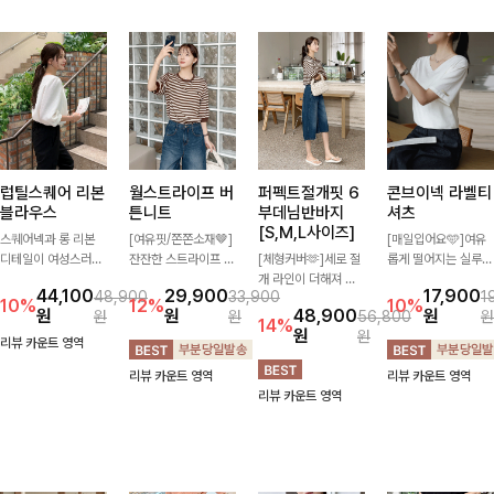
럽틸스퀘어 리본
월스트라이프 버
퍼펙트절개핏 6
콘브이넥 라벨티
블라우스
튼니트
부데님반바지
셔츠
[S,M,L사이즈]
스퀘어넥과 롱 리본
[여유핏/쫀쫀소재🤎]
[매일입어요🩵]여유
디테일이 여성스러운
잔잔한 스트라이프 패
[체형커버🫶]세로 절
롭게 떨어지는 실루엣
분위기를 한층 더해주
턴과 버튼 포인트가
개 라인이 더해져 다
과 깔끔한 브이넥 디
44,100
29,900
17,900
48,900
33,900
1
는 블라우스입니다.
더해져 캐주얼하면서
리 라인을 더욱 길고
자인으로 데일리하게
10%
12%
10%
원
원
48,900
원
원
원
56,800
원
자연스럽게 잡힌 셔링
도 세련된 무드를 연
슬림하게 연출해주는
즐기기 좋은 티셔츠-
14%
원
원
과 봉긋한 소매가 여
출해주는 니트- 가볍
5부 데님 반바지 🤍
소매 라벨 디테일이
리뷰 카운트 영역
리한 실루엣을 연출해
고 부드러운 착용감으
부담 없는 기장과 여
은은한 포인트를 더해
리뷰 카운트 영역
리뷰 카운트 영역
특별한 날은 물론 데
로 단독은 물론 데일
유로운 핏으로 편안하
심플하면서도 센스 있
리뷰 카운트 영역
일리룩으로도 부담 없
리룩으로 활용하기 좋
게 착용되며 다양한
는 스타일을 완성해드
이 즐기기 좋아요🎀
은 아이템!
상의와 손쉽게 매치되
려요!
어 데일리부터 휴가룩
까지 활용도 높게 즐
기기 좋아요 d