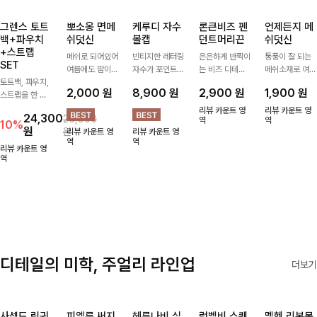
그렌스 토트
뽀소옹 면메
케루디 자수
론큰비즈 펜
언제든지 메
백+파우치
쉬덧신
볼캡
던트머리끈
쉬덧신
+스트랩
메쉬로 되어있어
빈티지한 레터링
은은하게 반짝이
통풍이 잘 되는
SET
여름에도 땀이
자수가 포인트가
는 비즈 디테일
메쉬소재로 여름
토트백, 파우치,
차지않게~! 발걸
되어 데일리 룩
과 펜던트 포인
까지 쾌적하게
2,000
원
8,900
원
2,900
원
1,900
원
스트랩을 한 번
음도 당당해지세
에 자연스럽게
트로 스타일에
데일리로 신기
에 드리는
요:-)
어우러지는 볼
센스를 더해주는
좋은 덧신이에요
리뷰 카운트 영
리뷰 카운트 영
24,300
26,900
ITEM활용도 높
캡!베이직한 컬
아이템, 탄탄한
역
^^
역
10%
원
원
리뷰 카운트 영
리뷰 카운트 영
게 어디에든 다
러와 깔끔한 쉐
밴딩으로 안정감
역
역
양하게 즐겨주세
입으로 캐주얼부
있게 잡아주어
리뷰 카운트 영
요 ;)
역
터 꾸안꾸 스타
데일리로 활용하
일까지 활용도
기 좋은 헤어 악
GOOD
세서리
디테일의 미학, 주얼리 라인업
더보기
사셀드 링귀
피엘룬 써지
헤룬나비 실
럼벨비 스퀘
멜헨 리본목