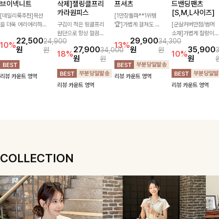
브이넥니트
삭제]젤링클프리
프셔츠
드밴딩팬츠
카라원피스
[S,M,L사이즈]
[데일리룩추천]목선
[1만장돌파**1위템
을 더욱 여리여리하게
구김이 적은 링클프리
🏆]가볍게 걸쳐도 살
[군살커버만점/썸머
연출해주는 브이넥 디
원단으로 항상 깔끔하
아나는 산뜻한 컬러
소재]가볍게 찰랑이는
22,500
29,900
24,900
34,300
자인으로 깔끔한 무드
게 착용 가능하며 일
감, 여름에 딱 맞는 코
원단과 여유로운 와이
10%
13%
원
27,900
원
35,900
원
34,000
원
를 완성해주는 니트
자로 떨어지는 넉넉한
튼 셔츠❤️ 여유 있는
드 핏으로 하루 종일
18%
10%
원
원
원
🤍 부드러운 착용감
핏으로 군살을 완벽히
핏과 스트라이프 패
편안하게 착용하실 수
과 베이직한 실루엣으
커버해주는 원피스에
턴, 자연스러운 실루
있는 팬츠입니다 🖤
리뷰 카운트 영역
리뷰 카운트 영역
로 단독은 물론 다양
요🖤
엣으로 데일리 코디에
✨ 허리 전체 밴딩과
리뷰 카운트 영역
리뷰 카운트 영역
한 아우터와 레이어드
부담 없이 매치된답니
스트링 디테일로 안정
하기 좋아 데일리하게
다:)
감 있는 착용감을 더
즐기기 좋은 아이템이
해드려요!
에요 ✨
COLLECTION