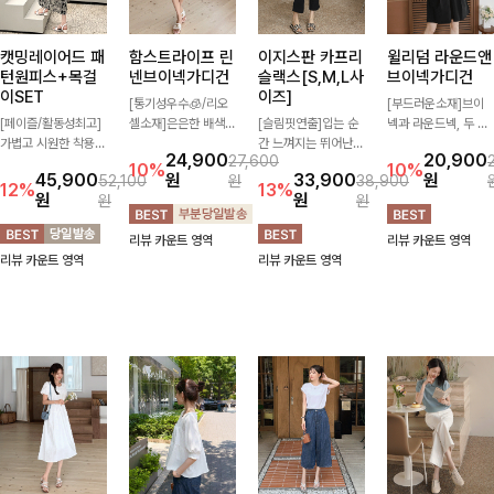
캣밍레이어드 패
함스트라이프 린
이지스판 카프리
윌리덤 라운드앤
턴원피스+목걸
넨브이넥가디건
슬랙스[S,M,L사
브이넥가디건
이SET
이즈]
[통기성우수🧊/리오
[부드러운소재]브이
[페이즐/활동성최고]
셀소재]은은한 배색
[슬림핏연출]입는 순
넥과 라운드넥, 두 가
가볍고 시원한 착용감
스트라이프 패턴으로
간 느껴지는 뛰어난
지 넥 라인 중 취향에
24,900
20,900
27,600
으로 여름 내내 부담
캐주얼하면서도 산뜻
신축성으로 활동량 많
맞게 선택할 수 있는
10%
10%
45,900
원
33,900
원
52,100
원
38,900
없이 즐기기 좋은 라
한 무드 살려주는 니
은 날에도 편안하게
활용도 높은 가디건
12%
13%
원
원
원
원
운드 니트 🤍 베이직
트 가디건 💛 브이넥
🌿 발목이 드러나는
🤍 부드러운 착용감
한 디자인으로 다양한
라인에 슬림하게 떨어
카프리 기장이 다리
과 베이직한 디자인으
리뷰 카운트 영역
리뷰 카운트 영역
하의와 손쉽게 매치되
지는 핏 더해져 단독
라인을 더욱 길고 산
로 단독은 물론 가볍
리뷰 카운트 영역
리뷰 카운트 영역
어 데일리하게 활용하
으로도 여리하고 세련
뜻하게 보여주며, 깔
게 걸쳐 입기 좋아 데
기 좋아요 ✨
되게 입어져요-
끔한 실루엣으로 출근
일리룩부터 출근룩까
룩부터 데일리룩까지
지 다양하게 즐기기
활용도 높게 즐기기
좋은 아이템이에요 ✨
좋습니다