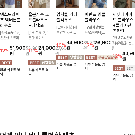
댕스트라이
율븐자수 도
덤링클 카라
비반드 링클
제딧레이어
프 백버튼블
트블라우스
블라우스
블라우스
드 블라우스
라우스
+나시SET
+플레어팬
[팔뚝커버✌]내
[구김걱정없는
츠SET
[활용도좋은✨]
[아방한핏🤍]은
추럴한 링클 텍
✨/스퀘어넥]입
은은한 스트라이
은한 레이스 자
스처로 분위기
체감 있는 링클
[완성도높은💗]
34,900
28,900
38,700
34,800
프 패턴이 더해
수와 도트 패턴
있게 입어지는
엠보 텍스처가
레이어드한 듯
10%
17%
51,900
24,900
원
원
58,900
27,600
원
원
져 심플한 코디
으로 사랑스러운
블라우스🖤 브
돋보이는 블라우
자연스러운 나시
12%
10%
원
원
43,9
원
원
에도 세련된 포
감성 가득 담았
이넥 카라 디자
스- 여유로운 실
와 버튼 원피스
12%
원
인트를 더해드리
으며 나시 세트
인에 여유로운
루엣과 물결 짜
가 함께 구성된
리뷰 카운트 영
리뷰 카운트 영
며 깔끔한 스트
구성으로 이너
소매핏 더해져
임 소매 디테일
세트 아이템입니
역
역
리뷰 카운트 영
리뷰 카운트 영
라이프 디테일로
걱정없이 손쉽게
여리하면서도 시
이 더해져 편안
다. 코디 고민 없
역
역
리뷰 카운트 영
유행 없이 오래
코디 가능한 블
원한 무드로 즐
하면서도 여성스
이 한 벌만으로
역
함께하기 좋은
라우스에요:)
기기 좋아요-
러운 무드를 연
도 내추럴하면서
블라우스예요
출해드려요!
여성스러운 썸머
룩 완성!