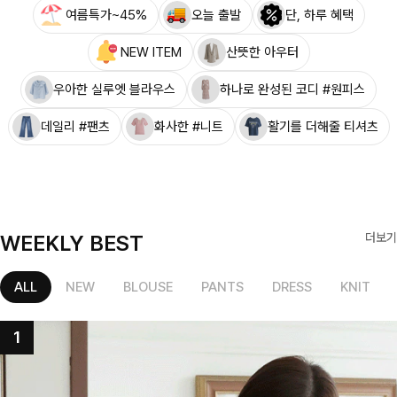
여름특가~45%
오늘 출발
단, 하루 혜택
NEW ITEM
산뜻한 아우터
우아한 실루엣 블라우스
하나로 완성된 코디 #원피스
데일리 #팬츠
화사한 #니트
활기를 더해줄 티셔츠
WEEKLY BEST
더보기
ALL
NEW
BLOUSE
PANTS
DRESS
KNIT