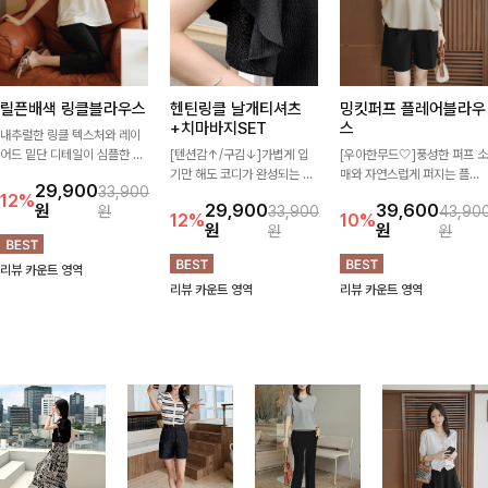
릴픈배색 링클블라우스
헨틴링클 날개티셔츠
밍킷퍼프 플레어블라우
+치마바지SET
스
내추럴한 링클 텍스처와 레이
어드 밑단 디테일이 심플한 디
[텐션감↑/구김↓]가볍게 입
[우아한무드🤍]풍성한 퍼프 소
자인에 포인트를 더해주며, 가
기만 해도 코디가 완성되는 세
매와 자연스럽게 퍼지는 플레
29,900
33,900
볍게 툭 입기만 해도 멋스러운
트 아이템으로, 자연스럽게 퍼
어 실루엣이 여성스러운 무드
12%
원
29,900
39,600
원
33,900
43,90
스타일을 완성해드려요- 여유
지는 프릴 날개 소매가 우아한
를 완성해주는 블라우스 🤍 체
12%
10%
원
원
원
원
로운 핏으로 군살은 자연스럽
포인트를 더해드립니다💕 잔
형을 자연스럽게 커버해주며
게 커버해주고, 편안한 착용감
잔한 링클 텍스처 소재와 편안
걸을 때마다 살랑이는 핏으로
리뷰 카운트 영역
까지 더해 손이 자주 가는 데일
한 허리밴딩으로 하루 종일 산
데일리룩부터 데이트룩까지 화
리뷰 카운트 영역
리뷰 카운트 영역
리 아이템이랍니다🤍
뜻하고 쾌적하게 즐겨보세요!
사하게 즐기기 좋은 아이템이
에요 ✨