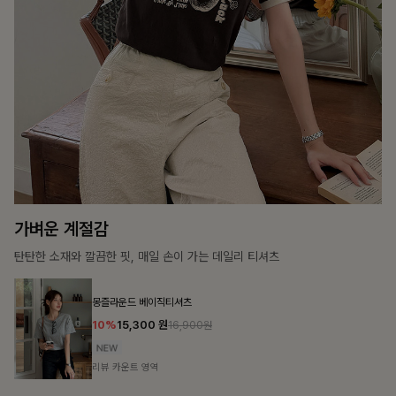
25%
35,100
원
46,800원
리뷰 카운트 영역
룬셀퍼프 셔링원피스
10%
36,900
원
40,900원
리뷰 카운트 영역