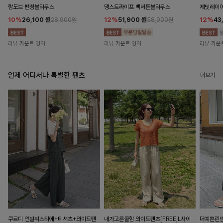
랑도브 펀칭블라우스
댕스트라이프 백버튼블라우스
제딧레이어
10%
26,100
원
12%
51,900
원
12%
43
28,900원
58,900원
리뷰 카운트 영역
리뷰 카운트 영역
리뷰 카운
언제 어디서나 특별한 팬츠
더보기
쿠르디 언발뷔스티에+티셔츠+와이드팬
내가고른쿨함 와이드팬츠[FREE,L사이
더예쁜린넨