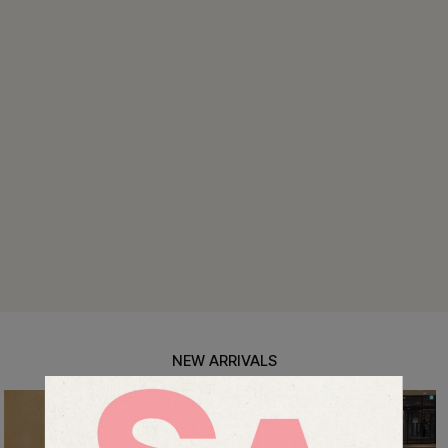
맨튼브이넥 스트링블라우스
10%
34,900
원
38,700원
리뷰 카운트 영역
펜밋링클 배색블라우스
10%
36,000
원
39,900원
리뷰 카운트 영역
NEW ARRIVALS