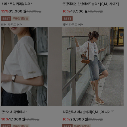
초리스트링 카라블라우스
굿핀턱라인 린넨와이드슬랙스[S,M,L사이즈]
15%
39,900
원
10%
43,900
원
46,900원
48,700원
리뷰 카운트 영역
리뷰 카운트 영역
콘브이넥 라벨티셔츠
딱좋은5부 데님반바지[S,M,L,XL사이즈]
10%
17,900
원
10%
26,900
원
19,800원
29,800원