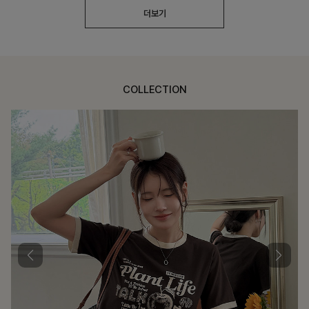
더보기
COLLECTION
가장 쉬운 코디
특별한 날부터 일상까지 함께하는 룩
큐플리츠 블라우스+스커트+벨트SET
10%
57,600
원
63,900원
리뷰 카운트 영역
밴스트라이프 스트링원피스