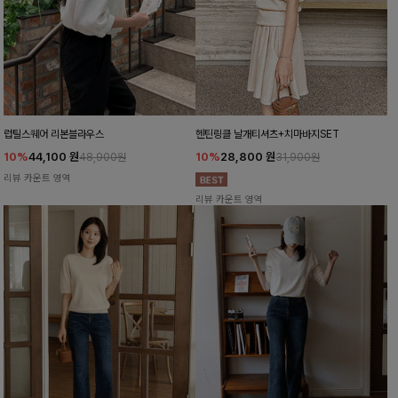
럽틸스퀘어 리본블라우스
헨틴링클 날개티셔츠+치마바지SET
10%
44,100
원
10%
28,800
원
48,900원
31,900원
리뷰 카운트 영역
리뷰 카운트 영역