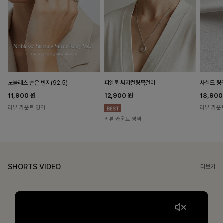
노블레스 순은 반지(92.5)
피엘룬 써지컬링목걸이
사셀드 링
11,900
원
12,900
원
18,90
리뷰 카운트 영역
리뷰 카운
리뷰 카운트 영역
SHORTS VIDEO
더보기