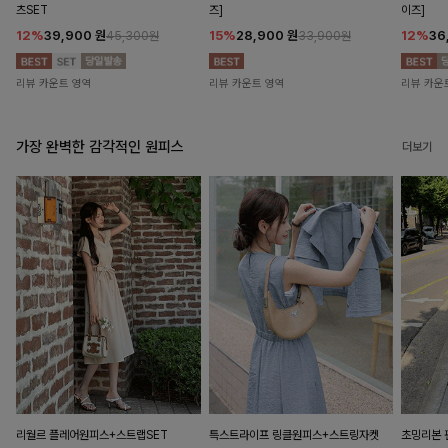
츠SET
즈]
이즈]
12%
39,900
원
15%
28,900
원
12%
36
45,300원
33,900원
리뷰 카운트 영역
리뷰 카운트 영역
리뷰 카운
가장 완벽한 감각적인 원피스
더보기
리월르 플레어원피스+스트랩SET
특스트라이프 링클원피스+스트링자켓
초밍리본 