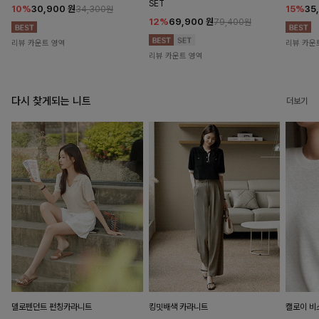
SET
10%
30,900
원
15%
35
34,300원
12%
69,900
원
79,400원
리뷰 카운트 영역
리뷰 카운
리뷰 카운트 영역
다시 찾게되는 니트
더보기
델로펜던트 펀칭카라니트
킹밋배색 카라니트
캘로이 비