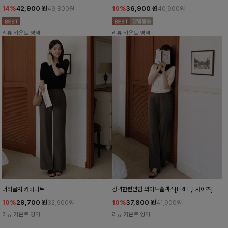
14%
42,900
원
10%
36,900
원
49,800원
40,900원
리뷰 카운트 영역
리뷰 카운트 영역
더리골지 카라니트
강력한편안함 와이드슬랙스[FREE,L사이즈]
10%
29,700
원
10%
37,800
원
32,900원
41,900원
리뷰 카운트 영역
리뷰 카운트 영역