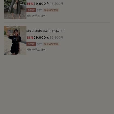
SOFT SILHOUETT
는 즐거움
살랑이는 가벼움, 입는 순간 우아함이 피어나는 실루
트SET
첼스트링 7부블라우스
10%
26,100
원
28,900원
리뷰 카운트 영역