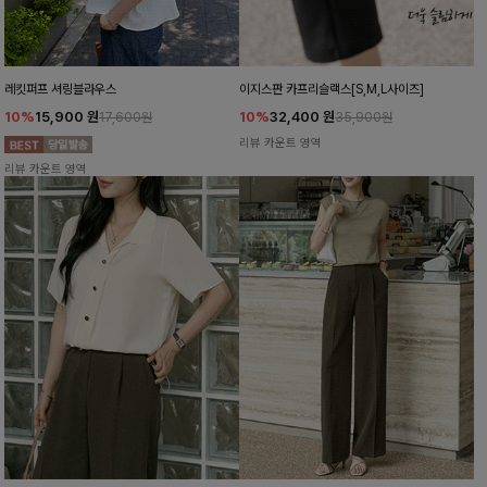
레킷퍼프 셔링블라우스
이지스판 카프리슬랙스[S,M,L사이즈]
10%
15,900
원
10%
32,400
원
17,600원
35,900원
리뷰 카운트 영역
리뷰 카운트 영역