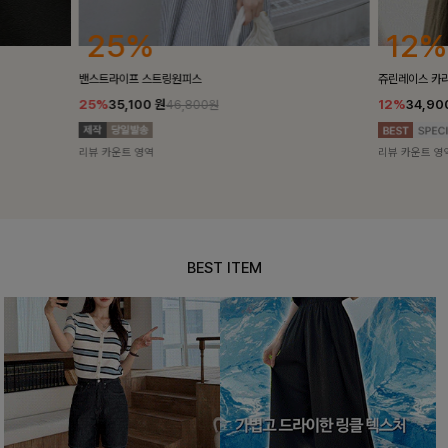
16%
12%
[No.1썸머큐
쥬린레이스 카라블라우스
16%
24,90
12%
34,900
원
39,600원
리뷰 카운트 영
리뷰 카운트 영역
BEST ITEM