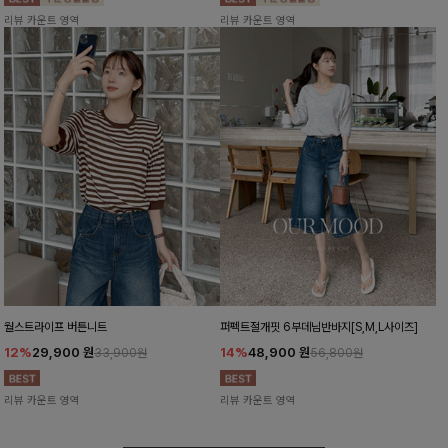
리뷰 카운트 영역
리뷰 카운트 영역
월스트라이프 버튼니트
퍼펙트절개핏 6부데님반바지[S,M,L사이즈]
12%
29,900
원
14%
48,900
원
33,900원
56,800원
리뷰 카운트 영역
리뷰 카운트 영역