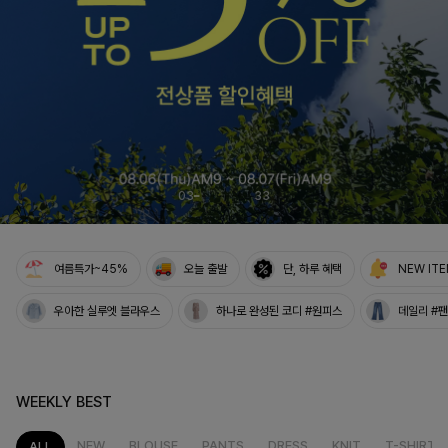
NO1. 썸머베스트
두가지 컬러 데일리아이템
룬카일 스트라이프셔츠
04
33
여름특가~45%
오늘 출발
단, 하루 혜택
NEW IT
우아한 실루엣 블라우스
하나로 완성된 코디 #원피스
데일리 #
WEEKLY BEST
NEW
BLOUSE
PANTS
DRESS
KNIT
T-SHIRT
ALL