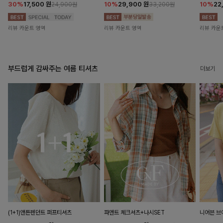
30%
17,500
원
10%
29,900
원
10%
22
24,900원
33,200원
리뷰 카운트 영역
리뷰 카운트 영역
리뷰 카운
부드럽게 감싸주는 여름 티셔츠
더보기
(1+1)앤튼펜던트 퍼프티셔츠
파앤트 체크셔츠+나시SET
니어븐 브