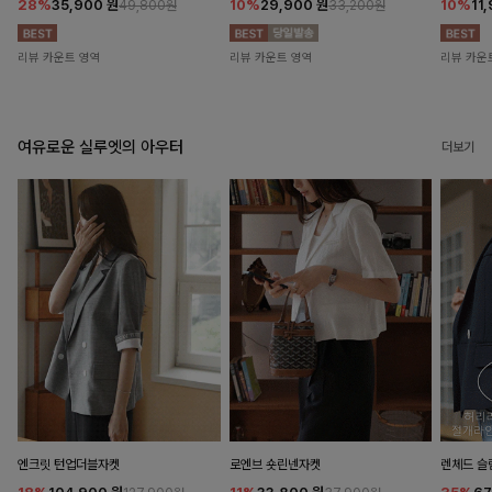
28%
35,900
원
10%
29,900
원
10%
11
49,800원
33,200원
리뷰 카운트 영역
리뷰 카운트 영역
리뷰 카운
여유로운 실루엣의 아우터
더보기
엔크릿 턴업더블자켓
로엔브 숏린넨자켓
렌체드 슬