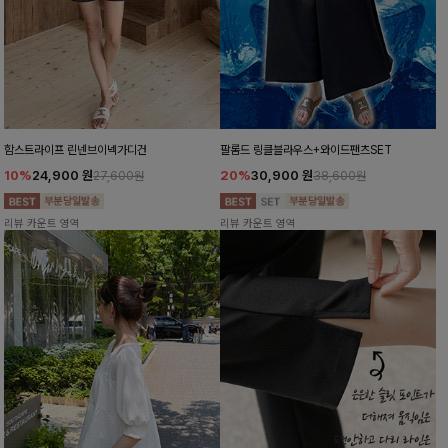
함스트라이프 린넨브이넥가디건
팔롬드 링클블라우스+와이드팬츠SET
10%
24,900
원
20%
30,900
원
27,600원
38,600원
리뷰 카운트 영역
리뷰 카운트 영역