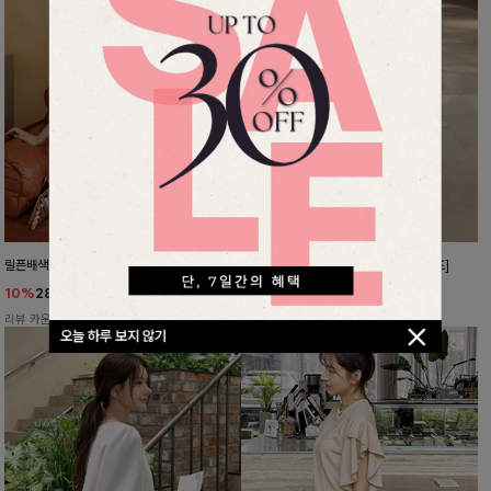
릴픈배색 링클블라우스
멋진핏완성 일자배기슬랙스[S,M,L사이즈]
10%
28,800
원
10%
29,700
원
31,900원
32,900원
리뷰 카운트 영역
리뷰 카운트 영역
오늘 하루 보지 않기