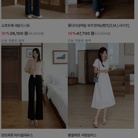
소프트해 라운드니트
롱다리넘버원 부츠컷데님팬츠[S,M,L사이즈]
10%
26,100
원
10%
47,700
원
28,900원
52,900원
리뷰 카운트 영역
리뷰 카운트 영역
밍팃퍼프 타이블라우스
룬셀퍼프 셔링원피스