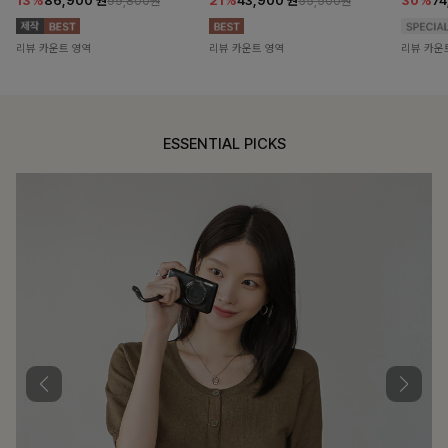
13%
86,900
원
21%
43,900
원
30%
7
99,800원
55,500원
리뷰 카운트 영역
리뷰 카운트 영역
리뷰 카운
ESSENTIAL PICKS
DOUBLE THE JOY
함께할 때 더욱 완벽한, 합리적인 선택으로 채우는 즐거움
필첸체크 스트링블라우스+플레어스커트SET
14%
42,900
원
49,800원
리뷰 카운트 영역
특스트라이프 링클원피스+스트링자켓SET