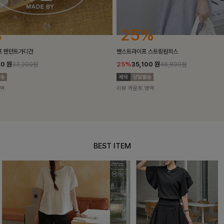
25%
10%
밴스트라이프 스트링원피스
[5천장돌파/C
25%
35,100
원
10%
34,90
46,800원
리뷰 카운트 영역
리뷰 카운트 영
BEST ITEM