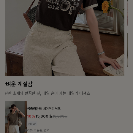
가장 쉬운 코디
특별한 날부터 일상까지 함께하는 룩
쥬빌스트링 포켓원피스
17%
48,900
원
58,900원
리뷰 카운트 영역