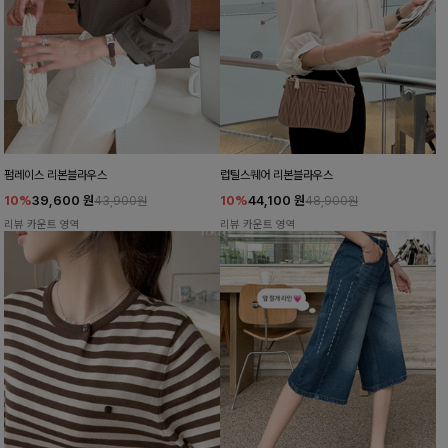
펌레이스 리본블라우스
럽틸스퀘어 리본블라우스
10%
39,600
원
10%
44,100
원
43,900원
48,900원
리뷰 카운트 영역
리뷰 카운트 영역