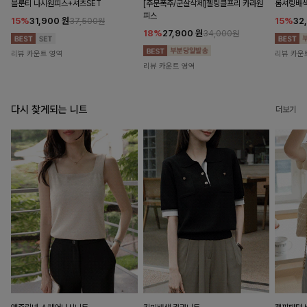
블룬티 나시원피스+셔츠SET
[주문폭주/군살삭제]젤링클프리 카라원
롬셔링배
피스
15%
31,900
원
15%
32
37,500원
18%
27,900
원
34,000원
리뷰 카운트 영역
리뷰 카운
리뷰 카운트 영역
다시 찾게되는 니트
더보기