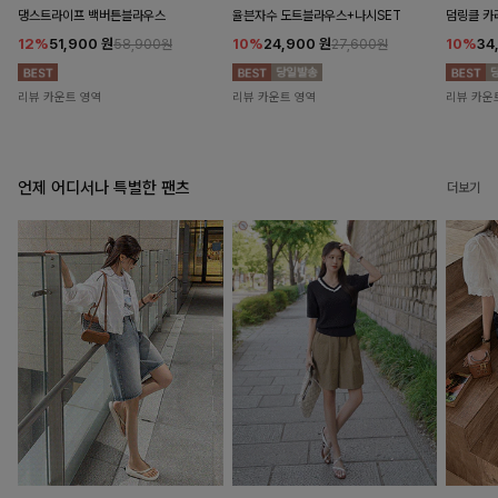
댕스트라이프 백버튼블라우스
율븐자수 도트블라우스+나시SET
덤링클 카
12%
51,900
원
10%
24,900
원
10%
34
58,900원
27,600원
리뷰 카운트 영역
리뷰 카운트 영역
리뷰 카운
언제 어디서나 특별한 팬츠
더보기