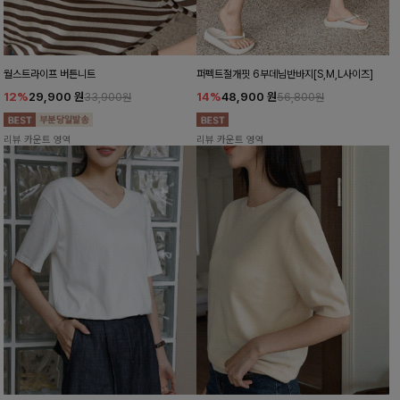
월스트라이프 버튼니트
퍼펙트절개핏 6부데님반바지[S,M,L사이즈]
12%
29,900
원
14%
48,900
원
33,900원
56,800원
리뷰 카운트 영역
리뷰 카운트 영역