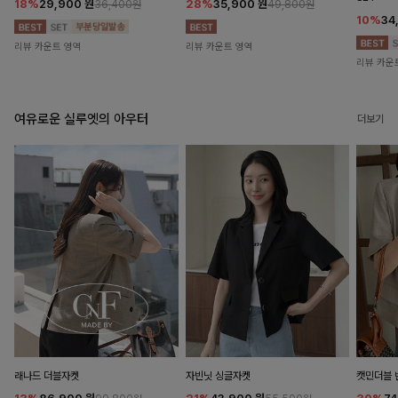
18%
29,900
원
28%
35,900
원
36,400원
49,800원
10%
34
리뷰 카운트 영역
리뷰 카운트 영역
리뷰 카운
여유로운 실루엣의 아우터
더보기
래나드 더블자켓
자빈닛 싱글자켓
캣민더블 