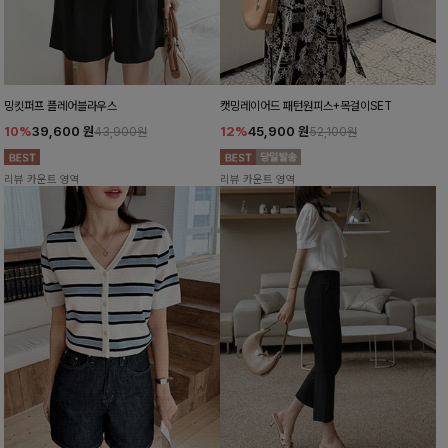
밍킷퍼프 플레어블라우스
캣밍레이어드 패턴원피스+목걸이SET
10%
39,600
원
12%
45,900
원
43,900원
52,100원
리뷰 카운트 영역
리뷰 카운트 영역