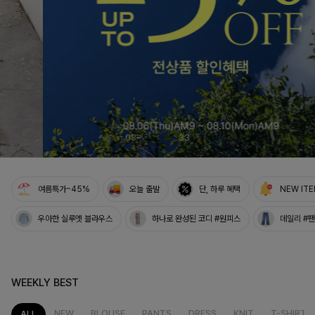
03
33
여름특가~45%
오늘 출발
단, 하루 혜택
NEW IT
우아한 실루엣 블라우스
하나로 완성된 코디 #원피스
데일리 #
WEEKLY BEST
NEW
BLOUSE
PANTS
DRESS
KNIT
T-SHIRT
ALL