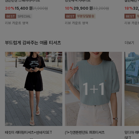
앤즌린넨 스퀘어나시니트
킹밋배색 카라니트
캘핀패턴 
30%
15,400
원
10%
29,900
원
18%
32
21,900원
33,200원
리뷰 카운트 영역
리뷰 카운트 영역
리뷰 카운
부드럽게 감싸주는 여름 티셔츠
더보기
테킷미 레터링티셔츠+반바지SET
(1+1)앤튼펜던트 퍼프티셔츠
밍디아 
SET