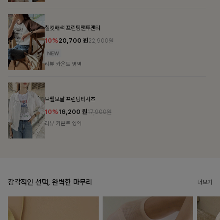
블룬티 나시원피스+셔츠SET
15%
31,900
원
37,500원
리뷰 카운트 영역
캣시어서커 버튼카라원피스+벨트SET
16%
79,900
원
95,100원
리뷰 카운트 영역
감각적인 선택, 완벽한 마무리
더보기