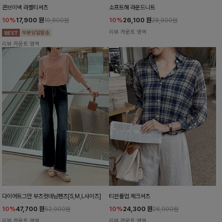
콘브이넥 라벨티셔츠
소프트해 라운드니트
10%
17,900
원
10%
26,100
원
19,800원
28,900원
리뷰 카운트 영역
리뷰 카운트 영역
다이어트그만 부츠컷데님팬츠[S,M,L사이즈]
티븐롤업 체크셔츠
10%
47,700
원
10%
24,300
원
52,900원
26,900원
리뷰 카운트 영역
리뷰 카운트 영역