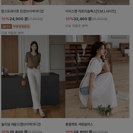
함스트라이프 린넨브이넥가디건
이지스판 카프리슬랙스[S,M,L사이즈]
10%
24,900
원
10%
32,400
원
27,600원
35,900원
리뷰 카운트 영역
리뷰 카운트 영역
윌리덤 라운드앤브이넥가디건
룬셀퍼프 셔링원피스
10%
19,800
원
10%
36,900
원
21,900원
40,900원