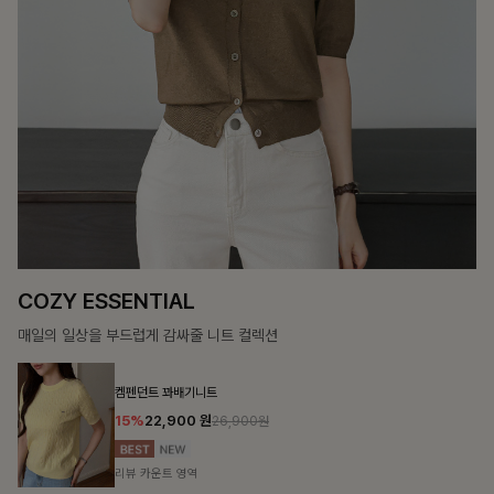
12%
69,900
원
79,400원
리뷰 카운트 영역
헨틴링클 날개티셔츠+치마바지SET
10%
28,800
원
31,900원
리뷰 카운트 영역