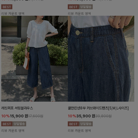
리뷰 카운트 영역
리뷰 카운트 영역
레킷퍼프 셔링블라우스
쿨한린넨8부 커브와이드팬츠[S,M,L사이즈]
10%
15,900
원
10%
35,900
원
17,600원
39,800원
리뷰 카운트 영역
리뷰 카운트 영역