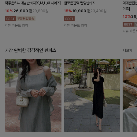
딱좋은5부 데님반바지[S,M,L,XL사이즈]
쿨코튼핀턱 밴딩반바지
더예쁜린넨
이즈]
10%
26,900
원
15%
19,900
원
29,800원
23,400원
12%
36
리뷰 카운트 영역
리뷰 카운트 영역
리뷰 카운
가장 완벽한 감각적인 원피스
더보기