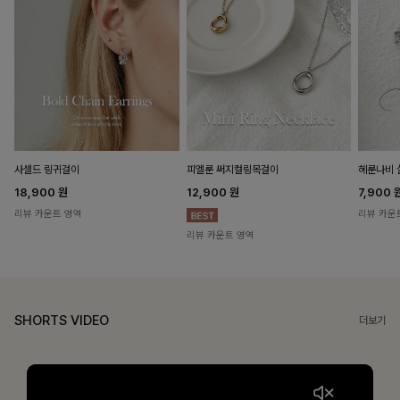
헤룬나비 
사셀드 링귀걸이
피엘룬 써지컬링목걸이
7,900
18,900
원
12,900
원
리뷰 카운
리뷰 카운트 영역
리뷰 카운트 영역
SHORTS VIDEO
더보기