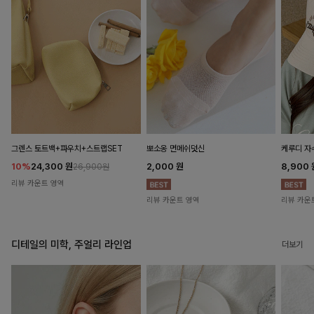
뽀소옹 면메쉬덧신
그렌스 토트백+파우치+스트랩SET
케루디 자
2,000
원
10%
24,300
원
8,900
26,900원
리뷰 카운트 영역
리뷰 카운트 영역
리뷰 카운
디테일의 미학, 주얼리 라인업
더보기