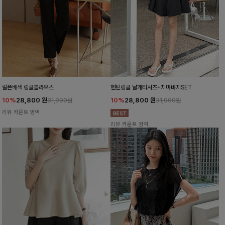
릴픈배색 링클블라우스
헨틴링클 날개티셔츠+치마바지SET
10%
28,800
원
10%
28,800
원
31,900원
31,900원
리뷰 카운트 영역
리뷰 카운트 영역