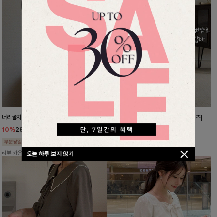
더리골지 카라니트
강력한편안함 와이드슬랙스[FREE,L사이즈]
10%
29,700
원
10%
37,800
원
32,900원
41,900원
리뷰 카운트 영역
리뷰 카운트 영역
오늘 하루 보지 않기