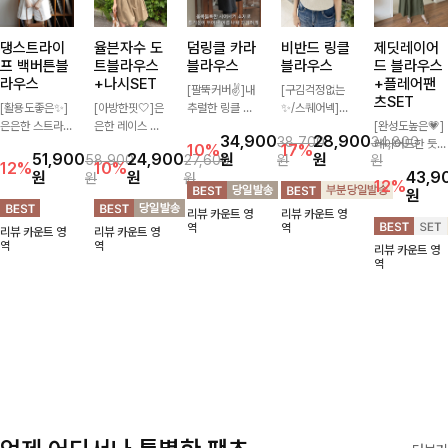
댕스트라이
율븐자수 도
덤링클 카라
비반드 링클
제딧레이어
프 백버튼블
트블라우스
블라우스
블라우스
드 블라우스
라우스
+나시SET
+플레어팬
[팔뚝커버✌]내
[구김걱정없는
츠SET
[활용도좋은✨]
[아방한핏🤍]은
추럴한 링클 텍
✨/스퀘어넥]입
은은한 스트라이
은한 레이스 자
스처로 분위기
체감 있는 링클
[완성도높은💗]
34,900
28,900
38,700
34,800
프 패턴이 더해
수와 도트 패턴
있게 입어지는
엠보 텍스처가
레이어드한 듯
10%
17%
51,900
24,900
원
원
58,900
27,600
원
원
져 심플한 코디
으로 사랑스러운
블라우스🖤 브
돋보이는 블라우
자연스러운 나시
12%
10%
원
원
43,9
원
원
에도 세련된 포
감성 가득 담았
이넥 카라 디자
스- 여유로운 실
와 버튼 원피스
12%
원
인트를 더해드리
으며 나시 세트
인에 여유로운
루엣과 물결 짜
가 함께 구성된
리뷰 카운트 영
리뷰 카운트 영
며 깔끔한 스트
구성으로 이너
소매핏 더해져
임 소매 디테일
세트 아이템입니
역
역
리뷰 카운트 영
리뷰 카운트 영
라이프 디테일로
걱정없이 손쉽게
여리하면서도 시
이 더해져 편안
다. 코디 고민 없
역
역
리뷰 카운트 영
유행 없이 오래
코디 가능한 블
원한 무드로 즐
하면서도 여성스
이 한 벌만으로
역
함께하기 좋은
라우스에요:)
기기 좋아요-
러운 무드를 연
도 내추럴하면서
블라우스예요
출해드려요!
여성스러운 썸머
룩 완성!