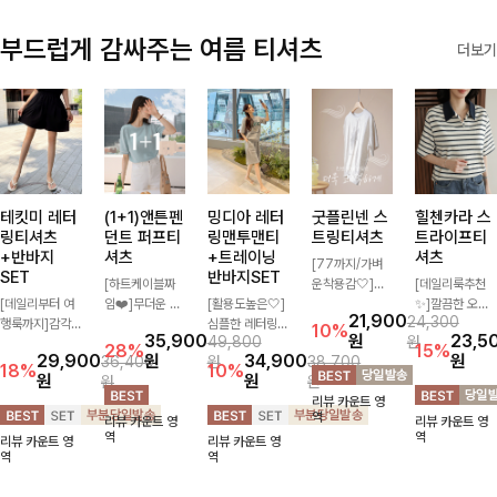
부드럽게 감싸주는 여름 티셔츠
더보기
테킷미 레터
(1+1)앤튼펜
밍디아 레터
굿플린넨 스
힐첸카라 스
링티셔츠
던트 퍼프티
링맨투맨티
트링티셔츠
트라이프티
+반바지
셔츠
+트레이닝
셔츠
[77까지/가벼
SET
반바지SET
[하트케이블짜
운착용감🤍]린
[데일리룩추천
[데일리부터 여
임❤️]무더운 여
[활용도높은🤍]
넨 소재와 내추
✨]깔끔한 오픈
21,900
24,300
행룩까지]감각
름 사랑스러운
심플한 레터링
럴한 플라워 프
카라넥과 조화로
10%
35,900
원
23,5
49,800
원
적인 레터링 티
낭만같은 티셔츠
포인트의 반팔
린팅이 포인트가
운 배색이 들어
28%
15%
29,900
원
34,900
원
36,400
원
38,700
셔츠와 플레어
소재감에서 주는
티셔츠와 여유롭
되어 하나만으로
간 스트라이프
18%
10%
원
원
원
원
핏 반바지가 함
포인트와 금장으
게 떨어지는 반
도 감성 있는 스
패턴으로 단정하
리뷰 카운트 영
께 구성된 세트
로 고급스러움도
바지 조합으로
타일을 완성해드
고 캐주얼한 무
역
리뷰 카운트 영
리뷰 카운트 영
아이템으로, 편
놓치지 말아요♥
꾸안꾸 무드 제
리는 티셔츠-🌼
드를 선사하는
역
역
리뷰 카운트 영
리뷰 카운트 영
안하면서도 캐주
대로 살려주는
🌿
반팔 티셔츠에
역
역
얼한 꾸안꾸룩을
트레이닝 세트
요:)
완성해드립니다
🖤 편안한 착용