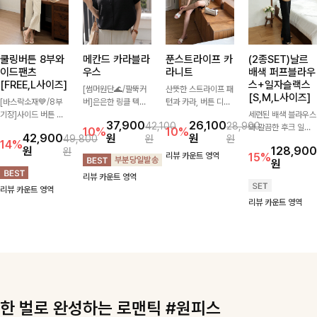
쿨링버튼 8부와
메칸드 카라블라
푼스트라이프 카
(2종SET)날르
이드팬츠
우스
라니트
배색 퍼프블라우
[FREE,L사이즈]
스+일자슬랙스
[썸머원단🌊/팔뚝커
산뜻한 스트라이프 패
[S,M,L사이즈]
[바스락소재💙/8부
버]은은한 링클 텍스
턴과 카라, 버튼 디테
기장]사이드 버튼 디
처와 여유로운 실루엣
일이 어우러져 단정하
세련된 배색 블라우스
37,900
26,100
42,100
28,900
테일이 은은한 포인트
이 만나 내추럴하면서
면서도 세련된 무드를
와 깔끔한 후크 일자
10%
10%
42,900
원
원
49,800
원
원
가 되어주는 와이드
도 세련된 무드를 연
완성해주는 니트 🤍
슬랙스를 함께 구성한
14%
원
128,900
원
팬츠입니다. 여유롭게
출해주는 블라우스-
부드럽고 가벼운 착용
세트입니다. 허리 라
리뷰 카운트 영역
15%
원
떨어지는 실루엣과 가
데일리룩부터 출근룩
감으로 데님부터 슬랙
인을 자연스럽게 살려
리뷰 카운트 영역
볍게 바스락거리는 소
까지 다양하게 활용하
스까지 다양하게 매치
주는 블라우스와 롱한
리뷰 카운트 영역
재감으로 시원하고 편
기 좋은 베이직한 디
하기 좋아 데일리룩부
일자핏 슬랙스가 만나
리뷰 카운트 영역
안하게 즐기기 좋은
자인!
터 출근룩까지 활용도
단정하면서도 고급스
아이템-
높게 즐기기 좋은 아
러운 실루엣을 완성해
이템이에요 ✨
드려요.
한 벌로 완성하는 로맨틱 #원피스