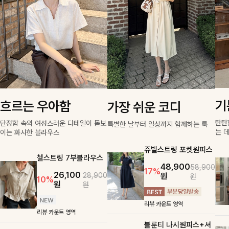
기
흐르는 우아함
가장 쉬운 코디
탄탄
단정함 속의 여성스러운 디테일이 돋보
특별한 날부터 일상까지 함께하는 룩
는 
이는 화사한 블라우스
쥬빌스트링 포켓원피스
첼스트링 7부블라우스
48,900
58,900
17%
26,100
원
28,900
원
10%
원
원
리뷰 카운트 영역
리뷰 카운트 영역
블룬티 나시원피스+셔