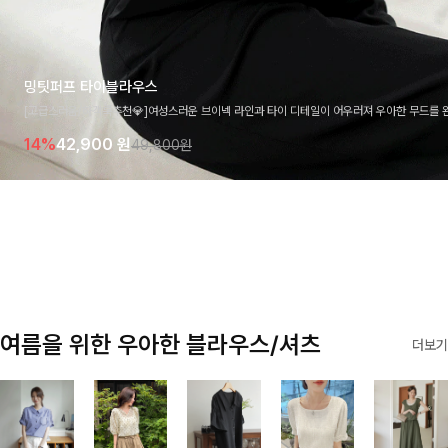
밍팃퍼프 타이블라우스
[고급스러움/하객룩추천💎]여성스러운 브이넥 라인과 타이 디테일이 어우러져 우아한 무드를 
라우스 🤍 여유로운 7부 소매로 편안하게 착용되며 데일리룩부터 출근룩, 하객룩까지 세련된
14%
42,900
원
49,800원
기 좋은 아이템이에요
여름을 위한 우아한 블라우스/셔츠
더보기