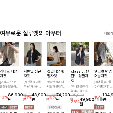
✨🩵
감에 캐주얼한
감성까지 더해져
데일리하게 손이
자주 가요
여유로운 실루엣의 아우터
더보기
래나드 더블
자빈닛 싱글
캣민더블 반
classic. 헬
엔크릿 턴업
자켓
자켓
팔자켓
린느 싱글자
더블자켓
켓
[가볍고멋스러
[재진행 문의폭
깔끔한 카라 디
[하객룩,출근룩
운실루엣]클래
주🔥]가벼운 소
테일과 클래식한
[국내생산/하이
OK]턴업 레터링
식하면서 베이직
재로 툭 걸쳐주
더블 버튼 디자
퀄리티]하프기
포인트로 센스
86,900
43,900
74,200
104,
99,800
55,500
105,900
하게 걸치기 좋
기만 해도 캐주
인으로 세련된
장의 부담스럽지
있게 완성된 썸
13%
21%
30%
18%
원
원
원
49,900
원
원
원
원
66,500
은 반팔 자켓-자
얼한 무드를 만
무드를 완성한
않은 기장으로
머 자켓, 더블버
25%
원
원
주 입게 될 깔끔
들어주며 반팔
반팔 자켓 ✨ 가
클래식이 주는
튼 디자인으로
한 핏은 물론, 쾌
디자인으로 더운
볍게 걸쳐주기만
멋!스탠다드한
깔끔하고 세련된