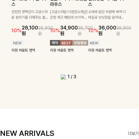
필첸체크 스트링블라
특스트라이프 링클원
헨틴링클 날개티셔츠
부니트
스
라우스
스
우스+플레어스커트
피스+스트링자켓
+치마바지SET
부드럽게 몸을 감싸는 니트
넉넉한 핏으로 편하게 착용
SET
SET
짜임으로 편안한 착용감을
[골드버튼/클래식무드🤍]
가능한 심플&베이직 무드의
잔잔한 광택감이 고급스러
[고급스러운/시원한소재]은
소매와 밑단 부분에 배색 디
[텐션감↑/구김↓]가볍게
더해드리며 여유 있게 떨어
스트라이프 패턴으로 데일
니트!레터리 펜던트로 고급
운 분위기를 더해주는 블라
은한 체크 패턴과 브이넥으
테일로 밋밋함을 덜어내고
[활용도 좋은 투피스]은은한
가볍고 시원한 링클 원피스
입기만 해도 코디가 완성되
24,300
25,800
26,900
28,600
지는 핏과 브이넥 디자인이
리룩에 포인트를 더해줄 아
스러운 포인트를 내어주었
우스예요 ✨ 허리 스트링과
로 단정하면서 실버버튼으
더욱 멋스럽게 연출되며 링
10%
10%
체크 패턴과 허리 스트링 디
와 스트링 자켓이 세트로 구
는 세트 아이템으로, 자연스
원
31,900
원
26,100
34,900
36,000
원
35,400
원
28,900
38,700
39,900
29,900
여리여리한 실루엣을 완성
이템입니다 카라넥 디자인
어요:D
프릴 밑단이 자연스럽게 실
로 고급스러운 디테일을 넣
클 소재로 구김 걱정없이 즐
33,900
10%
테일이 어우러진 투피스 세
성되어 코디 고민 없이 완성
럽게 퍼지는 프릴 날개 소매
10%
10%
10%
12%
원
원
원
원
원
원
원
원
42,900
69,900
원
해드려요 ✨ 단독은 물론 다
으로 깔끔한 이미지로 만들
루엣을 살려주며, 여유로운
었으며 밑단스트링으로 핏
길 수 있는 블라우스랍니
49,800
79,400
원
트입니다. 여유로운 상의와
도 높은 스타일링을 연출해
가 우아한 포인트를 더해드
14%
12%
원
원
양한 아우터와도 자연스럽
어 주는 7부 니트입니다 ~
핏으로 편안하면서도 여성
을 더욱 깔끔하게 잡아주는
다:)
원
원
풍성하게 퍼지는 롱스커트가
주는 아이템 🤍 따로 또 같
립니다💕 잔잔한 링클 텍스
리뷰 카운트 영역
리뷰 카운트 영역
게 매치되는 데일리 니트랍
스러운 무드를 완성해준답
블라우스예요 :)
자연스러운 체형 커버는 물
이 활용하기 좋아 실용적이
처 소재와 편안한 허리밴딩
리뷰 카운트 영역
리뷰 카운트 영역
리뷰 카운트 영역
리뷰 카운트 영역
니다
니다 🤍
리뷰 카운트 영역
론, 단품으로도 다양하게 활
며, 스트링 디테일로 다양한
으로 하루 종일 산뜻하고 쾌
리뷰 카운트 영역
리뷰 카운트 영역
용하기 좋아요🖤
핏을 연출할 수 있어 데일리
적하게 즐겨보세요!
부터 여행룩까지 멋스럽게
즐기기 좋아요 ✨
1
/
3
NEW ARRIVALS
더보기