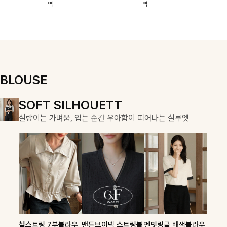
역
역
이에요:)
스에요🖤
돼요
할 수 있어요🤍
여유로운 핏이
만나 편안함은
물론, 고급스러
운 분위기까지
더해드립니다
BLOUSE
DOUBLE THE JOY
SOFT SILHOUETT
COZY ESSENTIAL
함께할 때 더욱 완벽한, 합리적인 선택으로 채우는 즐거움
살랑이는 가벼움, 입는 순간 우아함이 피어나는 실루엣
매일의 일상을 부드럽게 감싸줄 니트 컬렉션
론클디 브이넥니트
칠스트라이프 카라7
셀드펜던트 7부니트
첼스트링 7부블라우
맨튼브이넥 스트링블
펜밋링클 배색블라우