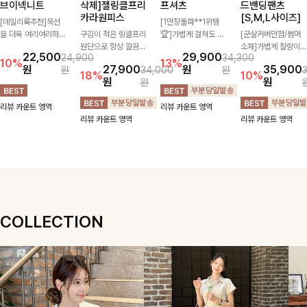
브이넥니트
삭제]젤링클프리
프셔츠
드밴딩팬츠
카라원피스
[S,M,L사이즈]
[데일리룩추천]목선
[1만장돌파**1위템
을 더욱 여리여리하게
구김이 적은 링클프리
🏆]가볍게 걸쳐도 살
[군살커버만점/썸머
연출해주는 브이넥 디
원단으로 항상 깔끔하
아나는 산뜻한 컬러
소재]가볍게 찰랑이는
22,500
29,900
24,900
34,300
자인으로 깔끔한 무드
게 착용 가능하며 일
감, 여름에 딱 맞는 코
원단과 여유로운 와이
10%
13%
원
27,900
원
35,900
원
34,000
원
를 완성해주는 니트
자로 떨어지는 넉넉한
튼 셔츠❤️ 여유 있는
드 핏으로 하루 종일
18%
10%
원
원
원
🤍 부드러운 착용감
핏으로 군살을 완벽히
핏과 스트라이프 패
편안하게 착용하실 수
과 베이직한 실루엣으
커버해주는 원피스에
턴, 자연스러운 실루
있는 팬츠입니다 🖤
리뷰 카운트 영역
리뷰 카운트 영역
로 단독은 물론 다양
요🖤
엣으로 데일리 코디에
✨ 허리 전체 밴딩과
리뷰 카운트 영역
리뷰 카운트 영역
한 아우터와 레이어드
부담 없이 매치된답니
스트링 디테일로 안정
하기 좋아 데일리하게
다:)
감 있는 착용감을 더
즐기기 좋은 아이템이
해드려요!
에요 ✨
COLLECTION