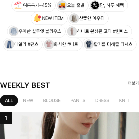
여름특가~45%
오늘 출발
단, 하루 혜택
NEW ITEM
산뜻한 아우터
우아한 실루엣 블라우스
하나로 완성된 코디 #원피스
데일리 #팬츠
화사한 #니트
활기를 더해줄 티셔츠
WEEKLY BEST
더보기
ALL
NEW
BLOUSE
PANTS
DRESS
KNIT