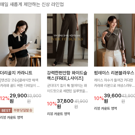
매일 새롭게 제안하는 신상 라인업
더리골지 카라니트
강력한편안함 와이드슬
펌레이스 리본블라우스
랙스[FREE,L사이즈]
[텐션감 굿👍]클래식한 배색
레이스 자수가 들어간 커다란
카라와 골드 버튼 디테일이 세
군더더기 없이 툭 떨어지는 와
카라와 리본으로 여성스러우면
련된 포인트를 더해주는 니트
이드핏으로 세련된 실루엣을
서 사랑스러운 무드가 가득 느
29,900
39,600
33,900
43,90
입니다. 세로 골지 짜임이 슬림
완성해주는 슬랙스입니다. 깔
껴지는 블라우스에요🤎
12%
10%
원
37,800
원
원
41,900
원
한 실루엣을 연출해 단정하면
끔한 디자인과 롱한 기장감으
10%
원
원
서도 여성스러운 무드를 완성
로 다리가 길어 보이고 뒷밴딩
리뷰 카운트 영역
해드려요.
으로 편안하기까지-
리뷰 카운트 영역
리뷰 카운트 영역