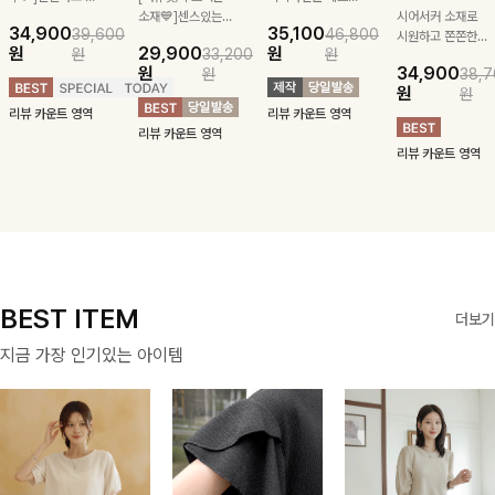
급스러운 자수 디
소재💙]센스있는
잡아주는 스트링과
시어서커 소재로
34,900
35,100
39,600
46,800
테일이 사랑스러운
스트라이프 패턴에
깔끔한 스트라이프
시원하고 쫀쫀한
원
29,900
원
원
33,200
원
블라우스-페미닌
귀여운 퍼피 펜던
패턴에 링클프리!
텐션감으로 언제든
원
34,900
원
38,7
하면서 여리한 무
트로 포인트를 선
💙플레어지는 롱한
편안하게 입혀질
원
원
드로 즐겨지는
사하는 니트 가디
기장감까지 완벽한
블라우스- 단정한
리뷰 카운트 영역
리뷰 카운트 영역
ITEM
건을 소개할게요 :)
데일리 원피스:B
카라와 풍성한 퍼
리뷰 카운트 영역
프 소매로 여성스
리뷰 카운트 영역
러움을 더했어요 :)
BEST ITEM
더보기
지금 가장 인기있는 아이템