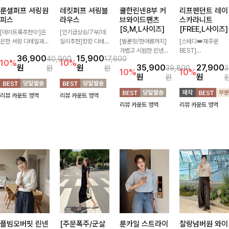
룬셀퍼프 셔링원
레킷퍼프 셔링블
쿨한린넨8부 커
리프펜던트 레이
피스
라우스
브와이드팬츠
스카라니트
[S,M,L사이즈]
[FREE,L사이즈]
[데이트룩추천🩷]은
[인기급상승/7부/데
은한 셔링 디테일과
일리추천]캉캉 디테일
[벌룬핏/한여름까지]
[스테디👑재주문
퍼프 소매가 어우러져
이 더해져 사랑스럽고
가볍고 시원한 린넨
BEST]
36,900
15,900
40,900
17,600
사랑스러운 무드를 완
풍성한 실루엣을 완성
혼방 소재로 한여름까
사랑스러움 가득 담은
10%
10%
원
원
35,900
27,900
원
원
39,800
3
성해주는 원피스🤍
해주는 블라우스 🤍
지 쾌적하게 즐기기
카라 니트에 펜던트
10%
10%
원
원
원
허리 스모크 밴딩이
가볍게 퍼지는 핏으로
좋은 8부 커브 와이드
포인트까지 톡-톡 얼
슬림한 실루엣을 연출
체형을 자연스럽게 커
팬츠 🤍 자연스럽게
굴을 밝혀주는 컬러와
리뷰 카운트 영역
리뷰 카운트 영역
해주며, 자연스럽게
버해주며 여성스럽게
떨어지는 커브핏이 멋
함께 해요-
리뷰 카운트 영역
리뷰 카운트 영역
퍼지는 플레어 라인으
즐기기 좋아요 ✨
스러운 실루엣을 연출
로 여성스럽고 편안하
해줘요 ✨
게 즐기기 좋아요
플빔오버핏 린넨
[주문폭주/군살
룬카일 스트라이
찰랑넘버원 와이