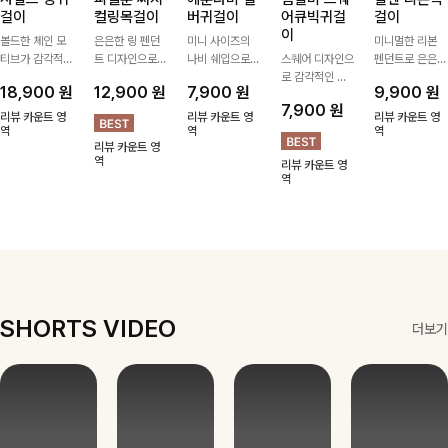
걸이
컬링목걸이
버귀걸이
어큐빅귀걸
걸이
이
볼드한 체인 모
은은한 링 펜던
미니 사이즈의
미니멀한 리본
티브가 감각적인
트 디자인으로
나비 쉐입으로
스퀘어 디자인으
펜던트로 은은한
포인트가 되어주
심플한 POINT,
은은하게 빛을
로 감각적인 무
포인트를 더해주
18,900
원
12,900
원
7,900
원
9,900
원
는 귀걸이- 심플
써지컬스틸 소재
내어줄 이어링,
드를 더했고 그
는 목걸이예요.
7,900
원
하면서도 존재감
로 변색 걱정 없
과하지 않은 포
안에 큐빅을 담
골드, 실버 컬러
리뷰 카운트 영
리뷰 카운트 영
리뷰 카운트 영
있는 디자인으로
역
이 데일리로 착
인트가 되어줘
역
아 더욱 고급스
로 구성돼 어떤
역
리뷰 카운트 영
데일리룩부터 스
용하기 좋아요-
데일리로 착용하
럽게 연출되는
룩에도 부담 없
역
리뷰 카운트 영
타일리시한 포인
기 좋아요:)
귀걸이에요~!
이 매치하기 좋
역
트룩까지 다양하
아요
게 매치하기 좋
은 아이템💎
SHORTS VIDEO
더보기