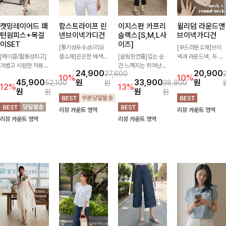
캣밍레이어드 패
함스트라이프 린
이지스판 카프리
윌리덤 라운드앤
턴원피스+목걸
넨브이넥가디건
슬랙스[S,M,L사
브이넥가디건
이SET
이즈]
[통기성우수🧊/리오
[부드러운소재]브이
[페이즐/활동성최고]
셀소재]은은한 배색
[슬림핏연출]입는 순
넥과 라운드넥, 두 가
가볍고 시원한 착용감
스트라이프 패턴으로
간 느껴지는 뛰어난
지 넥 라인 중 취향에
24,900
20,900
27,600
으로 여름 내내 부담
캐주얼하면서도 산뜻
신축성으로 활동량 많
맞게 선택할 수 있는
10%
10%
45,900
원
33,900
원
52,100
원
38,900
없이 즐기기 좋은 라
한 무드 살려주는 니
은 날에도 편안하게
활용도 높은 가디건
12%
13%
원
원
원
원
운드 니트 🤍 베이직
트 가디건 💛 브이넥
🌿 발목이 드러나는
🤍 부드러운 착용감
한 디자인으로 다양한
라인에 슬림하게 떨어
카프리 기장이 다리
과 베이직한 디자인으
리뷰 카운트 영역
리뷰 카운트 영역
하의와 손쉽게 매치되
지는 핏 더해져 단독
라인을 더욱 길고 산
로 단독은 물론 가볍
리뷰 카운트 영역
리뷰 카운트 영역
어 데일리하게 활용하
으로도 여리하고 세련
뜻하게 보여주며, 깔
게 걸쳐 입기 좋아 데
기 좋아요 ✨
되게 입어져요-
끔한 실루엣으로 출근
일리룩부터 출근룩까
룩부터 데일리룩까지
지 다양하게 즐기기
활용도 높게 즐기기
좋은 아이템이에요 ✨
좋습니다