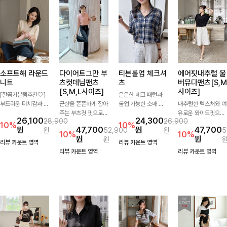
소프트해 라운드
다이어트그만 부
티븐롤업 체크셔
에어핏내추럴 울
니트
츠컷데님팬츠
츠
버뮤다팬츠[S,M
[S,M,L사이즈]
사이즈]
[깔끔기본템추천🤍]
은은한 체크 패턴과
부드러운 터치감과 군
군살을 쫀쫀하게 잡아
롤업 가능한 소매 디
내추럴한 텍스처와 여
더더기 없는 디자인으
주는 부츠컷 핏으로
테일로 다양한 분위기
유로운 와이드핏으로
26,100
24,300
28,900
26,900
로 매일 손이 가는 자
다리 라인을 이쁘고
를 연출하실 수 있어
군살은 자연스럽게 커
10%
10%
원
47,700
원
47,700
원
52,900
원
5
체제작 니트입니다.
깔끔하게 만들어주고
요🌿 차르르 흐르는
버해드리는 버뮤다 팬
10%
10%
원
원
원
자연스럽게 떨어지는
진청 색감으로 더욱
가벼운 소재와 여유로
츠 🤍 깔끔한 허리 디
리뷰 카운트 영역
리뷰 카운트 영역
여유핏과 깔끔한 라운
슬림해보이는 효과를
운 핏으로 단독은 물
테일과 편안한 착용감
리뷰 카운트 영역
리뷰 카운트 영역
드넥으로 단독은 물론
주는 데님팬츠!
론 아우터처럼 툭 걸
으로 데일리부터 출근
이너로도 활용하기 좋
쳐도 멋스러운 데일리
룩까지 산뜻하게 즐기
아요.
셔츠입니다
기 좋은 팬츠예요!