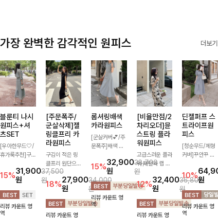
가장 완벽한 감각적인 원피스
더보기
블룬티 나시
[주문폭주/
롬셔링배색
[비율만점/2
딘젤퍼프 스
원피스+셔
군살삭제]젤
카라원피스
차리오더]뮨
트라이프원
츠SET
링클프리 카
스트링 플라
피스
[군살커버💕/주
라원피스
워원피스
[우아한무드🤍/
문폭주]배색 카
[청순무드/체형
휴가룩추천]구
구김이 적은 링
라와 스트라이프
고급스러운 플라
커버]꾸안꾸 무
32,900
38,700
김이 덜한 링클
클프리 원단으로
패턴으로 캐주얼
워 패턴과 랩 디
드의 정석🤍 가
15%
31,900
원
64,9
37,500
원
소재의 나시원피
항상 깔끔하게
한 무드를 더한
자인으로 여성스
볍고 산뜻한 착
15%
10%
원
27,900
32,400
원
원
34,000
36,800
스+셔츠 조합으
착용 가능하며
롱 원피스 🖤 셔
러우면서 세련된
용감으로 여름
18%
12%
원
원
원
원
로 코디 걱정없
일자로 떨어지는
링 디테일과 쫀
분위기를 더해주
내내 손이 자주
리뷰 카운트 영
이 여성스럽고
넉넉한 핏으로
쫀한 스판 소재
며 스트링이 내
가는 원피스예
역
리뷰 카운트 영
리뷰 카운트 영
편안하게 즐길
군살을 완벽히
로 편안하면서도
장되어있어 슬림
요- 은은한 스트
역
역
리뷰 카운트 영
리뷰 카운트 영
수 있는 아이템
커버해주는 원피
여성스럽게 연출
하게 핏을 조절
라이프 패턴과