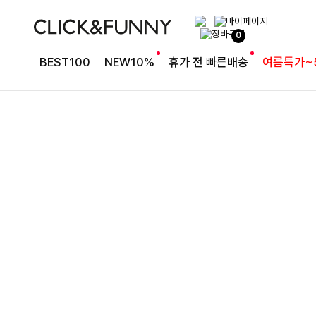
완성도 높은 원피스SET
0
특스트라이프 링클원피스+스트링자켓SET
BEST100
NEW10%
휴가 전 빠른배송
여름특가~