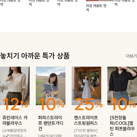
리뷰 카운트 영
리뷰 카운트 영
리뷰 카운트 영
리뷰 카운트 영
적함도 챙겨드려
날에도 편안하게
해도 멋스럽게
핏이 멋스러운,
무드가 느껴져요
역
역
역
역
리뷰 카운트 영
요 :)
착용 가능한 반
스타일링돼요
쾌적하면서 세련
🩶 가볍고 시원
역
팔자켓입니다-!
된 무드의 썸머
한 소재감으로
반팔자켓 -
여름에도 부담
없이 툭 걸치기
좋은 아이템!
놓치기 아까운 특가 상품
더보기
12
10
25
10
%
%
%
%
쥬린레이스 카
퍼피스트라이
밴스트라이프
[5천장돌
라블라우스
프 펜던트가디
스트링원피스
파/COOL]멜
건
틴 퍼프블라우
[소매롤업/펀칭자
[700장 돌파☆]
스
수💕]잔잔하고 고
[여유핏/부드러운
허리라인을 예쁘게