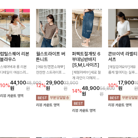
럽틸스퀘어 리본
월스트라이프 버
퍼펙트절개핏 6
콘브이넥 라벨티
블라우스
튼니트
부데님반바지
셔츠
[S,M,L사이즈]
스퀘어넥과 롱 리본
[여유핏/쫀쫀소재🤎]
[매일입어요🩵]여유
디테일이 여성스러운
잔잔한 스트라이프 패
[체형커버🫶]세로 절
롭게 떨어지는 실루엣
분위기를 한층 더해주
턴과 버튼 포인트가
개 라인이 더해져 다
과 깔끔한 브이넥 디
44,100
29,900
17,900
48,900
33,900
1
는 블라우스입니다.
더해져 캐주얼하면서
리 라인을 더욱 길고
자인으로 데일리하게
10%
12%
10%
원
원
48,900
원
원
원
56,800
원
자연스럽게 잡힌 셔링
도 세련된 무드를 연
슬림하게 연출해주는
즐기기 좋은 티셔츠-
14%
원
원
과 봉긋한 소매가 여
출해주는 니트- 가볍
5부 데님 반바지 🤍
소매 라벨 디테일이
리뷰 카운트 영역
리한 실루엣을 연출해
고 부드러운 착용감으
부담 없는 기장과 여
은은한 포인트를 더해
리뷰 카운트 영역
리뷰 카운트 영역
특별한 날은 물론 데
로 단독은 물론 데일
유로운 핏으로 편안하
심플하면서도 센스 있
리뷰 카운트 영역
일리룩으로도 부담 없
리룩으로 활용하기 좋
게 착용되며 다양한
는 스타일을 완성해드
이 즐기기 좋아요🎀
은 아이템!
상의와 손쉽게 매치되
려요!
어 데일리부터 휴가룩
까지 활용도 높게 즐
기기 좋아요 d