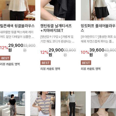
릴픈배색 링클블라우스
헨틴링클 날개티셔츠
밍킷퍼프 플레어블라우
+치마바지SET
스
내추럴한 링클 텍스처와 레이
어드 밑단 디테일이 심플한 디
[텐션감↑/구김↓]가볍게 입
[우아한무드🤍]풍성한 퍼프 소
자인에 포인트를 더해주며, 가
기만 해도 코디가 완성되는 세
매와 자연스럽게 퍼지는 플레
29,900
33,900
볍게 툭 입기만 해도 멋스러운
트 아이템으로, 자연스럽게 퍼
어 실루엣이 여성스러운 무드
12%
원
29,900
39,600
원
33,900
43,90
스타일을 완성해드려요- 여유
지는 프릴 날개 소매가 우아한
를 완성해주는 블라우스 🤍 체
12%
10%
원
원
원
원
로운 핏으로 군살은 자연스럽
포인트를 더해드립니다💕 잔
형을 자연스럽게 커버해주며
게 커버해주고, 편안한 착용감
잔한 링클 텍스처 소재와 편안
걸을 때마다 살랑이는 핏으로
리뷰 카운트 영역
까지 더해 손이 자주 가는 데일
한 허리밴딩으로 하루 종일 산
데일리룩부터 데이트룩까지 화
리뷰 카운트 영역
리뷰 카운트 영역
리 아이템이랍니다🤍
뜻하고 쾌적하게 즐겨보세요!
사하게 즐기기 좋은 아이템이
에요 ✨