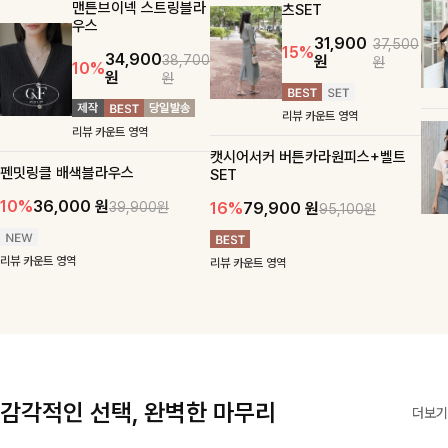
맨튼브이넥 스트링블라
츠SET
우스
31,900
37,500
15%
34,900
원
38,700
원
10%
원
원
리뷰 카운트 영역
리뷰 카운트 영역
캣시어서커 버튼카라원피스+벨트
펜밋링클 배색블라우스
SET
10%
36,000
원
16%
79,900
원
39,900원
95,100원
리뷰 카운트 영역
리뷰 카운트 영역
감각적인 선택, 완벽한 마무리
더보기