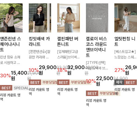
앤즌린넨 스
킹밋배색 카
캘핀패턴 버
캘로이 비스
엘팃펀칭 니
퀘어나시니
라니트
튼니트
코스 라운드
트
트
앤브이넥니
[쫀쫀텐션👍]깔
[입체패턴/고급
[베스트입고★]
트
린넨 함유 소재
끔한 카라와 반
스러움]브이넥
느낌있는 스퀘어
로 시원하고 쾌
오픈 디자인이
라인과 감각적인
[2TYPE선택]
펀칭과 골드버튼
29,900
32,900
26,
33,200
40,100
적하게 즐기기
만나 하나만 입
패턴이 어우러져
라운드넥과 브이
으로 세련됨이
10%
18%
27%
15,400
원
원
원
21,900
원
원
좋은 나시 니트
어도 완성도 높
포인트 있게 즐
넥 두 가지 디자
묻어나는 니트:)
30%
원
22,500
원
24,900
🌿 깔끔한 스퀘
은 스타일링을
기기 좋은 가디
인으로 취향에
시원쫀쫀함 가
10%
원
원
어넥 디자인이
연출해드려요 부
건 🤍 가볍게 걸
맞게 선택 가능
득, 여성스러운
리뷰 카운트 영
리뷰 카운트 영
리뷰 카운트 영
쇄골 라인을 더
담 없이 즐기기
쳐주기만 해도
한 베이직 니트
룩을 완성해봐요
역
역
역
리뷰 카운트 영
욱 여리하고 여
좋은 데일리 니
스타일리시한 무
🤍 깔끔한 실루
♡
역
리뷰 카운트 영
성스럽게 연출해
트로 어디에나
드를 더해주어
엣과 부드러운
역
드립니다
손쉽게 매치됩니
데일리하게 활용
착용감으로 단독
다
하기 좋아요 ✨
은 물론 이너까
지 활용도 높게
즐기기 좋아요
✨