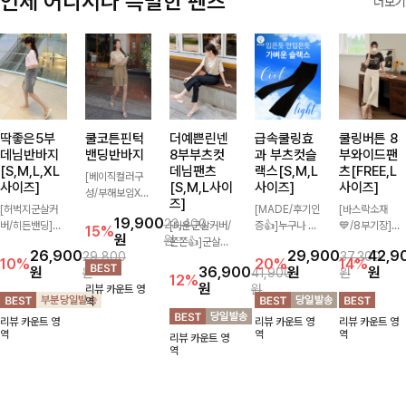
언제 어디서나 특별한 팬츠
더보기
딱좋은5부
쿨코튼핀턱
더예쁜린넨
급속쿨링효
쿨링버튼 8
데님반바지
밴딩반바지
8부부츠컷
과 부츠컷슬
부와이드팬
[S,M,L,XL
데님팬츠
랙스[S,M,L
츠[FREE,L
[베이직컬러구
사이즈]
[S,M,L사이
사이즈]
사이즈]
성/부해보임X]
즈]
[허벅지군살커
와이드하게 떨어
[MADE/후기인
[바스락소재
19,900
23,400
버/히든밴딩]여
지는 핏으로 편
[미운군살커버/
증👍]누구나 갖
💙/8부기장]사
15%
원
원
유롭게 떨어지는
안하면서도 멋스
쫀쫀👍]군살을
고 싶어할 슬랙
이드 버튼 디테
26,900
29,900
42,9
29,800
37,300
와이드핏과 부담
럽게 입어지는
잡아주는 깔끔한
스:)베이직하지
일이 은은한 포
10%
20%
14%
원
36,900
원
원
원
41,900
원
없는 5부 기장
밴딩 반바지🤎
부츠컷 핏에 발
만 부츠컷으로
인트가 되어주는
12%
원
원
리뷰 카운트 영
으로 편안하게
넉넉한 포켓 디
목이 드러나는
이쁜 핏 연출은
와이드 팬츠입니
역
즐기기 좋은 데
테일 더해져 데
8부 기장으로
물론,쫀쫀한 스
다. 여유롭게 떨
리뷰 카운트 영
리뷰 카운트 영
리뷰 카운트 영
님 팬츠 ✨ 빈티
일리룩부터 여행
다리를 슬림하고
판끼로 하루종일
어지는 실루엣과
역
역
역
리뷰 카운트 영
지한 워싱감이
룩까지 활용도
길어보이게 만들
편안하게!
가볍게 바스락거
역
더해져 캐주얼하
높게 즐겨지는
어주며 생지 소
리는 소재감으로
면서도 트렌디한
아이템!
재로 멋을 더한
시원하고 편안하
무드로 연출
데님팬츠에요~!
게 즐기기 좋은
아이템-