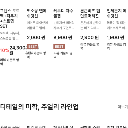
그렌스 토트
뽀소옹 면메
케루디 자수
론큰비즈 펜
언제든지 메
백+파우치
쉬덧신
볼캡
던트머리끈
쉬덧신
+스트랩
메쉬로 되어있어
빈티지한 레터링
은은하게 반짝이
통풍이 잘 되는
SET
여름에도 땀이
자수가 포인트가
는 비즈 디테일
메쉬소재로 여름
토트백, 파우치,
차지않게~! 발걸
되어 데일리 룩
과 펜던트 포인
까지 쾌적하게
2,000
원
8,900
원
2,900
원
1,900
원
스트랩을 한 번
음도 당당해지세
에 자연스럽게
트로 스타일에
데일리로 신기
에 드리는
요:-)
어우러지는 볼
센스를 더해주는
좋은 덧신이에요
리뷰 카운트 영
리뷰 카운트 영
24,300
26,900
ITEM활용도 높
캡!베이직한 컬
아이템, 탄탄한
역
^^
역
10%
원
원
리뷰 카운트 영
리뷰 카운트 영
게 어디에든 다
러와 깔끔한 쉐
밴딩으로 안정감
역
역
양하게 즐겨주세
입으로 캐주얼부
있게 잡아주어
리뷰 카운트 영
요 ;)
역
터 꾸안꾸 스타
데일리로 활용하
일까지 활용도
기 좋은 헤어 악
GOOD
세서리
디테일의 미학, 주얼리 라인업
더보기
사셀드 링귀
피엘룬 써지
헤룬나비 실
럼벨비 스퀘
멜헨 리본목