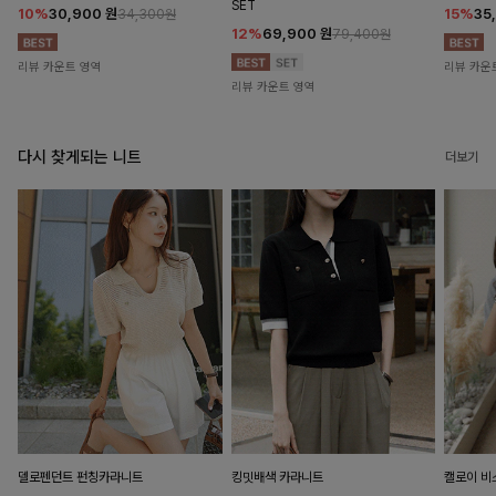
SET
10%
30,900
원
15%
35
34,300원
12%
69,900
원
79,400원
리뷰 카운트 영역
리뷰 카운
리뷰 카운트 영역
다시 찾게되는 니트
더보기
델로펜던트 펀칭카라니트
킹밋배색 카라니트
캘로이 비