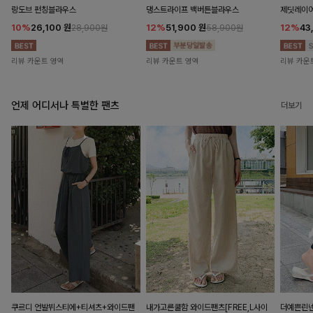
랑도브 펀칭블라우스
댕스트라이프 백버튼블라우스
제딧레이어
10%
26,100
원
12%
51,900
원
12%
43
28,900원
58,900원
리뷰 카운트 영역
리뷰 카운트 영역
리뷰 카운
언제 어디서나 특별한 팬츠
더보기
쿠르디 언발뷔스티에+티셔츠+와이드팬
내가고른쿨함 와이드팬츠[FREE,L사이
더예쁜린넨