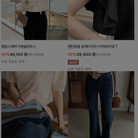
럽틸스퀘어 리본블라우스
헨틴링클 날개티셔츠+치마바지SET
10%
44,100
원
10%
28,800
원
48,900원
31,900원
리뷰 카운트 영역
리뷰 카운트 영역