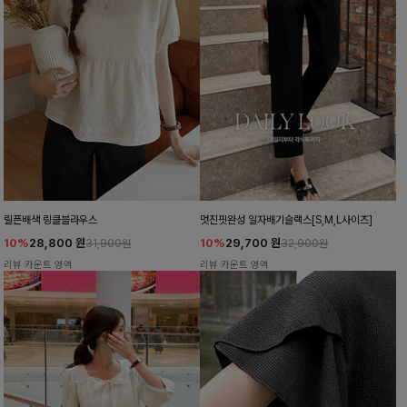
릴픈배색 링클블라우스
멋진핏완성 일자배기슬랙스[S,M,L사이즈]
10%
28,800
원
10%
29,700
원
31,900원
32,900원
리뷰 카운트 영역
리뷰 카운트 영역