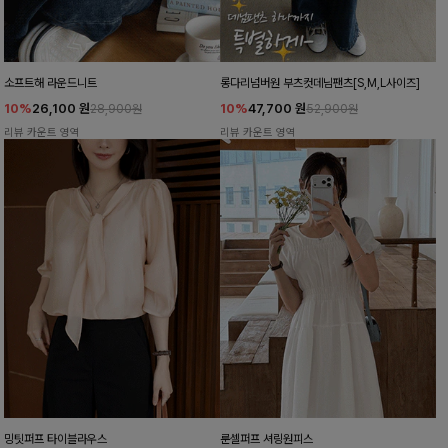
소프트해 라운드니트
롱다리넘버원 부츠컷데님팬츠[S,M,L사이즈]
10%
26,100
원
10%
47,700
원
28,900원
52,900원
리뷰 카운트 영역
리뷰 카운트 영역
밍팃퍼프 타이블라우스
룬셀퍼프 셔링원피스