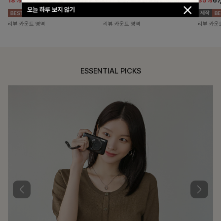
18%
104,900
원
11%
33,800
원
35%
67
127,900원
37,900원
오늘 하루 보지 않기
리뷰 카운트 영역
리뷰 카운트 영역
리뷰 카운
ESSENTIAL PICKS
DOUBLE THE JOY
함께할 때 더욱 완벽한, 합리적인 선택으로 채우는 즐거움
필첸체크 스트링블라우스+플레어스커트SET
14%
42,900
원
49,800원
리뷰 카운트 영역
캠릿리본 뷔스티에원피스+티셔츠SET