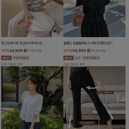
함스트라이프 린넨브이넥가디건
팔롬드 링클블라우스+와이드팬츠SET
10%
24,900
원
20%
30,900
원
27,600원
38,600원
리뷰 카운트 영역
리뷰 카운트 영역