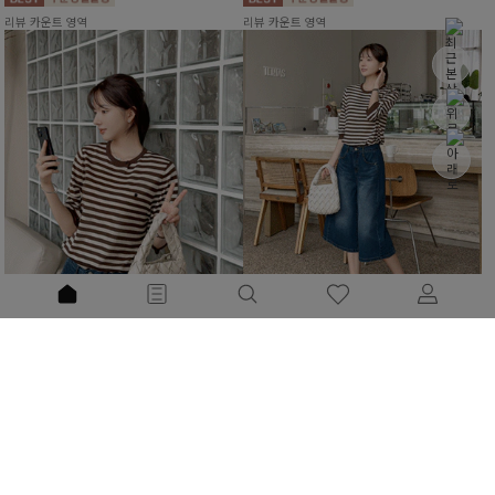
리뷰 카운트 영역
리뷰 카운트 영역
월스트라이프 버튼니트
퍼펙트절개핏 6부데님반바지[S,M,L사이즈]
12%
29,900
원
14%
48,900
원
33,900원
56,800원
리뷰 카운트 영역
리뷰 카운트 영역