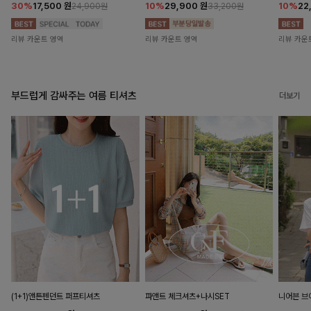
30%
17,500
원
10%
29,900
원
10%
22
24,900원
33,200원
리뷰 카운트 영역
리뷰 카운트 영역
리뷰 카운
부드럽게 감싸주는 여름 티셔츠
더보기
(1+1)앤튼펜던트 퍼프티셔츠
파앤트 체크셔츠+나시SET
니어븐 브