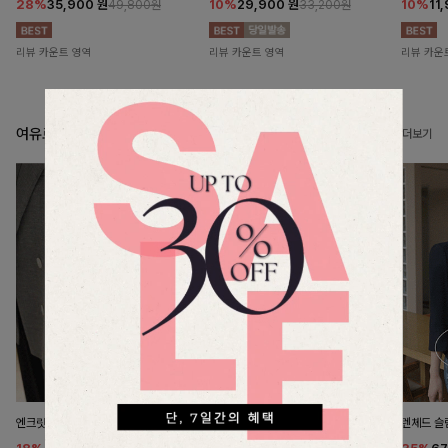
28%
35,900
원
10%
29,900
원
10%
11
49,800원
33,200원
리뷰 카운트 영역
리뷰 카운트 영역
리뷰 카운
여유로운 실루엣의 아우터
더보기
엔크릿 턴업더블자켓
로엔브 숏린넨자켓
렌체드 슬