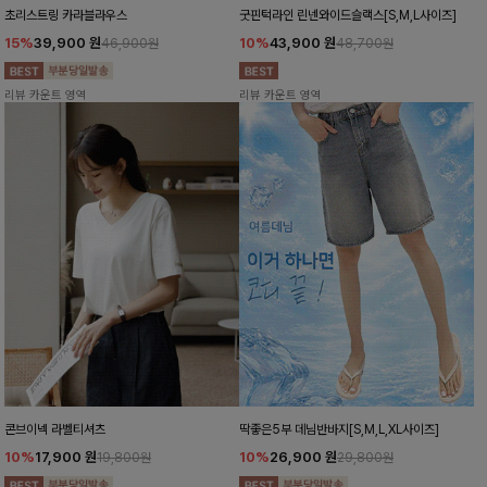
초리스트링 카라블라우스
굿핀턱라인 린넨와이드슬랙스[S,M,L사이즈]
15%
39,900
원
10%
43,900
원
46,900원
48,700원
리뷰 카운트 영역
리뷰 카운트 영역
콘브이넥 라벨티셔츠
딱좋은5부 데님반바지[S,M,L,XL사이즈]
10%
17,900
원
10%
26,900
원
19,800원
29,800원