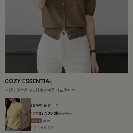
14%
39,900
원
46,300원
리뷰 카운트 영역
테킷미 레터링티셔츠+반바지SET
18%
29,900
원
36,400원
리뷰 카운트 영역