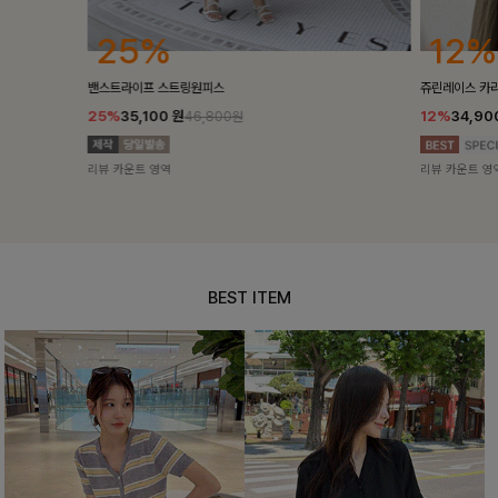
25%
12%
밴스트라이프 스트링원피스
쥬린레이스 카
25%
35,100
원
12%
34,90
46,800원
리뷰 카운트 영역
리뷰 카운트 영
BEST ITEM