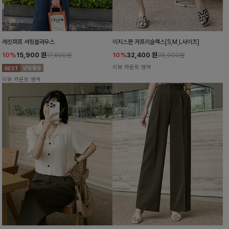
레킷퍼프 셔링블라우스
이지스판 카프리슬랙스[S,M,L사이즈]
10%
15,900
원
10%
32,400
원
17,600원
35,900원
리뷰 카운트 영역
리뷰 카운트 영역