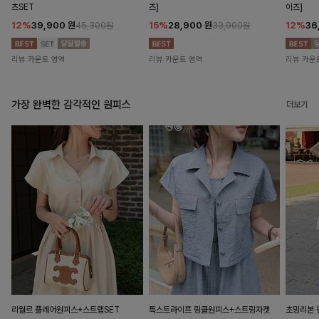
츠SET
즈]
이즈]
12%
39,900
원
15%
28,900
원
12%
36
45,300원
33,900원
리뷰 카운트 영역
리뷰 카운트 영역
리뷰 카운
가장 완벽한 감각적인 원피스
더보기
리월르 플레어원피스+스트랩SET
특스트라이프 링클원피스+스트링자켓
초밍리본 