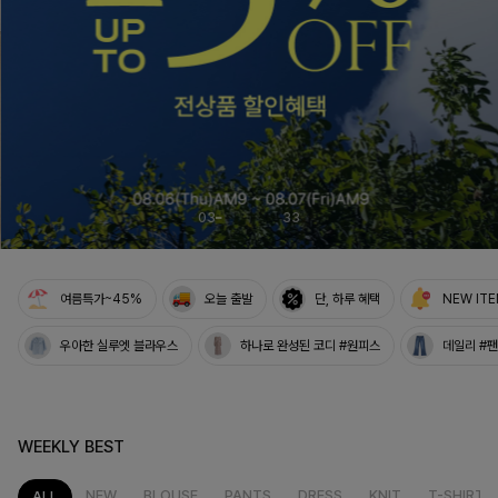
03
33
여름특가~45%
오늘 출발
단, 하루 혜택
NEW IT
우아한 실루엣 블라우스
하나로 완성된 코디 #원피스
데일리 #
WEEKLY BEST
NEW
BLOUSE
PANTS
DRESS
KNIT
T-SHIRT
ALL