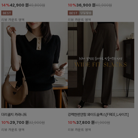
14%
42,900
원
10%
36,900
원
49,800원
40,900원
리뷰 카운트 영역
리뷰 카운트 영역
더리골지 카라니트
강력한편안함 와이드슬랙스[FREE,L사이즈]
10%
29,700
원
10%
37,800
원
32,900원
41,900원
리뷰 카운트 영역
리뷰 카운트 영역