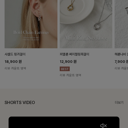
헤룬나비 
사셀드 링귀걸이
피엘룬 써지컬링목걸이
7,900
18,900
원
12,900
원
리뷰 카운
리뷰 카운트 영역
리뷰 카운트 영역
SHORTS VIDEO
더보기