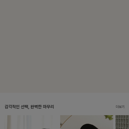
블룬티 나시원피스+셔츠SET
15%
31,900
원
37,500원
리뷰 카운트 영역
캣시어서커 버튼카라원피스+벨트SET
16%
79,900
원
95,100원
리뷰 카운트 영역
감각적인 선택, 완벽한 마무리
더보기