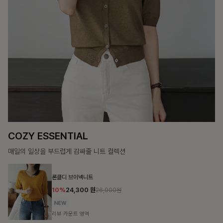
12%
69,900
원
79,400원
리뷰 카운트 영역
헨틴링클 날개티셔츠+치마바지SET
12%
29,900
원
33,900원
리뷰 카운트 영역