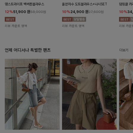
댕스트라이프 백버튼블라우스
율븐자수 도트블라우스+나시SET
덤링클 카
12%
51,900
원
10%
24,900
원
10%
34
58,900원
27,600원
리뷰 카운트 영역
리뷰 카운트 영역
리뷰 카운
언제 어디서나 특별한 팬츠
더보기