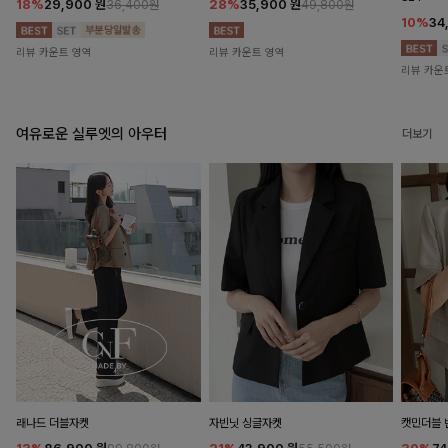
18%
29,900
원
28%
35,900
원
36,400원
49,800원
10%
34
리뷰 카운트 영역
리뷰 카운트 영역
리뷰 카운
여유로운 실루엣의 아우터
더보기
래나드 더블자켓
자빈닛 싱글자켓
캣민더블 