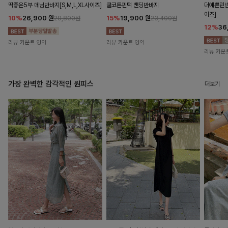
딱좋은5부 데님반바지[S,M,L,XL사이즈]
쿨코튼핀턱 밴딩반바지
더예쁜린넨
이즈]
10%
26,900
원
15%
19,900
원
29,800원
23,400원
12%
36
리뷰 카운트 영역
리뷰 카운트 영역
리뷰 카운
가장 완벽한 감각적인 원피스
더보기