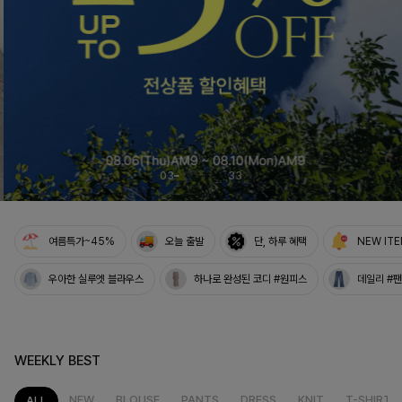
03
33
여름특가~45%
오늘 출발
단, 하루 혜택
NEW IT
우아한 실루엣 블라우스
하나로 완성된 코디 #원피스
데일리 #
WEEKLY BEST
NEW
BLOUSE
PANTS
DRESS
KNIT
T-SHIRT
ALL