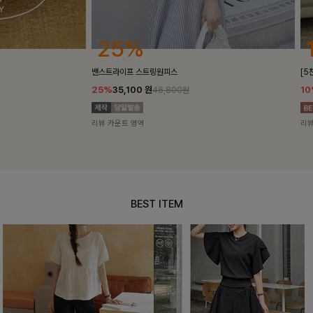
25%
10%
밴스트라이프 스트링원피스
[5천장돌파/C
25%
35,100
원
10%
34,90
46,800원
리뷰 카운트 영역
리뷰 카운트 영
BEST ITEM