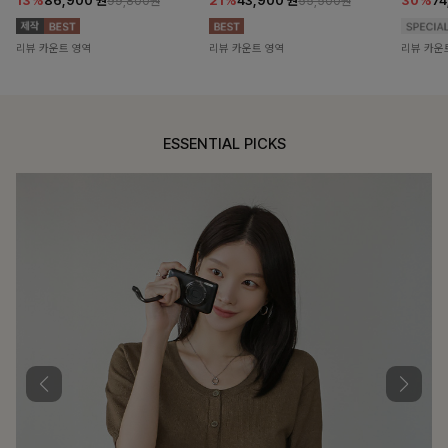
13%
86,900
원
21%
43,900
원
30%
7
99,800원
55,500원
리뷰 카운트 영역
리뷰 카운트 영역
리뷰 카운
ESSENTIAL PICKS
DOUBLE THE JOY
함께할 때 더욱 완벽한, 합리적인 선택으로 채우는 즐거움
필첸체크 스트링블라우스+플레어스커트SET
14%
42,900
원
49,800원
리뷰 카운트 영역
특스트라이프 링클원피스+스트링자켓SET