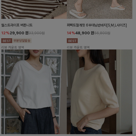
월스트라이프 버튼니트
퍼펙트절개핏 6부데님반바지[S,M,L사이즈]
12%
29,900
원
14%
48,900
원
33,900원
56,800원
리뷰 카운트 영역
리뷰 카운트 영역