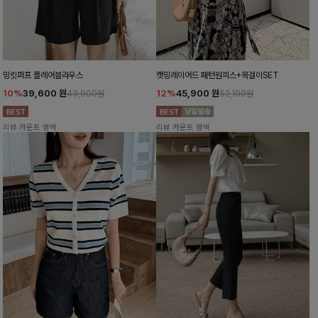
밍킷퍼프 플레어블라우스
캣밍레이어드 패턴원피스+목걸이SET
10%
39,600
원
12%
45,900
원
43,900원
52,100원
리뷰 카운트 영역
리뷰 카운트 영역