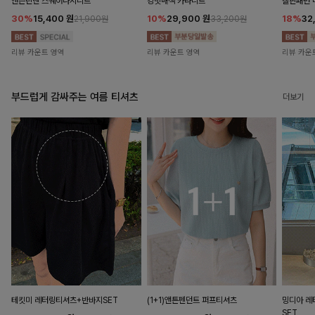
앤즌린넨 스퀘어나시니트
킹밋배색 카라니트
캘핀패턴 
30%
15,400
원
10%
29,900
원
18%
32
21,900원
33,200원
리뷰 카운트 영역
리뷰 카운트 영역
리뷰 카운
부드럽게 감싸주는 여름 티셔츠
더보기
테킷미 레터링티셔츠+반바지SET
(1+1)앤튼펜던트 퍼프티셔츠
밍디아 
SET