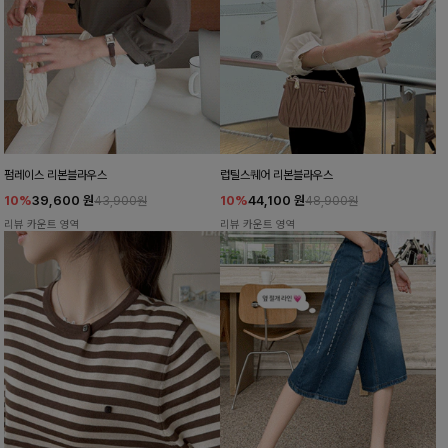
펌레이스 리본블라우스
럽틸스퀘어 리본블라우스
10%
39,600
원
10%
44,100
원
43,900원
48,900원
리뷰 카운트 영역
리뷰 카운트 영역