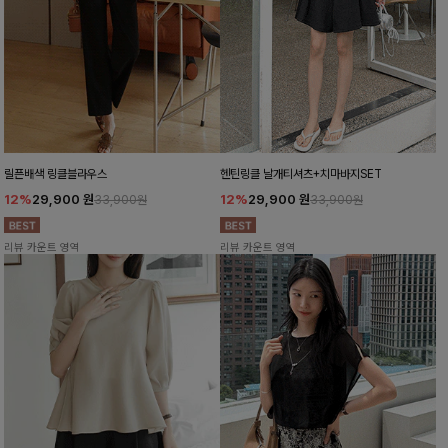
릴픈배색 링클블라우스
헨틴링클 날개티셔츠+치마바지SET
12%
29,900
원
12%
29,900
원
33,900원
33,900원
리뷰 카운트 영역
리뷰 카운트 영역