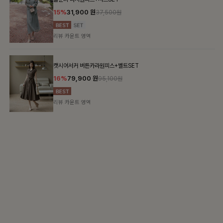
가장 쉬운 코디
특별한 날부터 일상까지 함께하는 룩
쥬빌스트링 포켓원피스
17%
48,900
원
58,900원
리뷰 카운트 영역