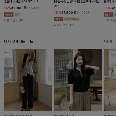
블룬티 나시원피스+셔츠SET
[주문폭주/군살삭제]젤링클프리 카라원
롬셔링배
피스
15%
31,900
원
15%
32
37,500원
18%
27,900
원
34,000원
리뷰 카운트 영역
리뷰 카운
리뷰 카운트 영역
다시 찾게되는 니트
더보기