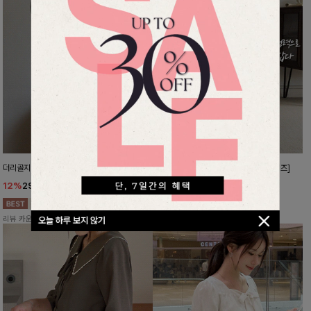
더리골지 카라니트
강력한편안함 와이드슬랙스[FREE,L사이즈]
12%
29,900
원
10%
37,800
원
33,900원
41,900원
리뷰 카운트 영역
리뷰 카운트 영역
오늘 하루 보지 않기