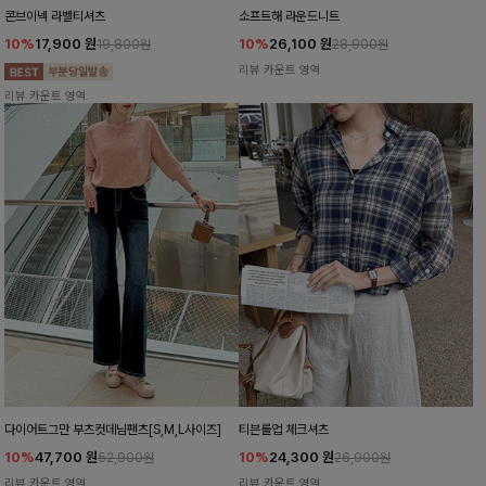
콘브이넥 라벨티셔츠
소프트해 라운드니트
10%
17,900
원
10%
26,100
원
19,800원
28,900원
리뷰 카운트 영역
리뷰 카운트 영역
다이어트그만 부츠컷데님팬츠[S,M,L사이즈]
티븐롤업 체크셔츠
10%
47,700
원
10%
24,300
원
52,900원
26,900원
리뷰 카운트 영역
리뷰 카운트 영역