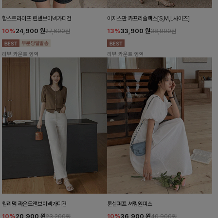
함스트라이프 린넨브이넥가디건
이지스판 카프리슬랙스[S,M,L사이즈]
10%
24,900
원
13%
33,900
원
27,600원
38,900원
리뷰 카운트 영역
리뷰 카운트 영역
윌리덤 라운드앤브이넥가디건
룬셀퍼프 셔링원피스
10%
20,900
원
10%
36,900
원
23,200원
40,900원