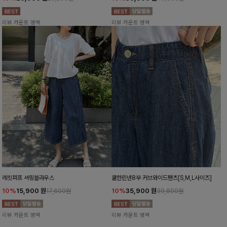
리뷰 카운트 영역
리뷰 카운트 영역
레킷퍼프 셔링블라우스
쿨한린넨8부 커브와이드팬츠[S,M,L사이즈]
10%
15,900
원
10%
35,900
원
17,600원
39,800원
리뷰 카운트 영역
리뷰 카운트 영역