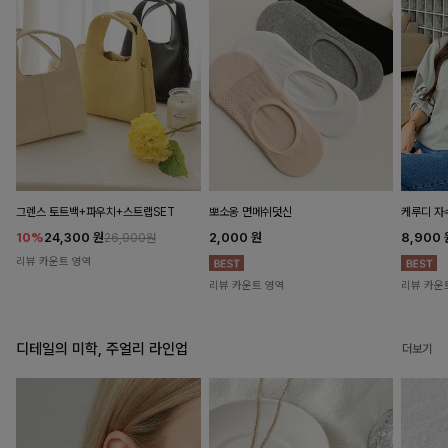
뽀소옹 면메쉬덧신
그렌스 토트백+파우치+스트랩SET
케루디 자
2,000
원
10%
24,300
원
8,900
26,900원
리뷰 카운트 영역
리뷰 카운트 영역
리뷰 카운
디테일의 미학, 주얼리 라인업
더보기