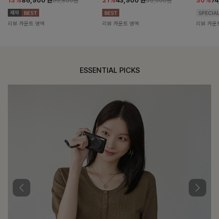
13%
86,900
원
21%
43,900
원
30%
7
99,800원
55,500원
리뷰 카운트 영역
리뷰 카운트 영역
리뷰 카운
ESSENTIAL PICKS
DOUBLE THE JOY
함께할 때 더욱 완벽한, 합리적인 선택으로 채우는 즐거움
필첸체크 스트링블라우스+플레어스커트SET
14%
42,900
원
49,800원
리뷰 카운트 영역
특스트라이프 링클원피스+스트링자켓SET