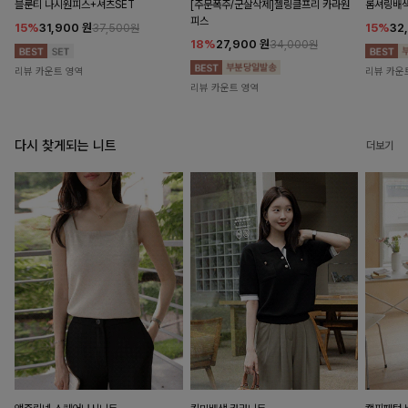
블룬티 나시원피스+셔츠SET
[주문폭주/군살삭제]젤링클프리 카라원
롬셔링배
피스
15%
31,900
원
15%
32
37,500원
18%
27,900
원
34,000원
리뷰 카운트 영역
리뷰 카운
리뷰 카운트 영역
다시 찾게되는 니트
더보기