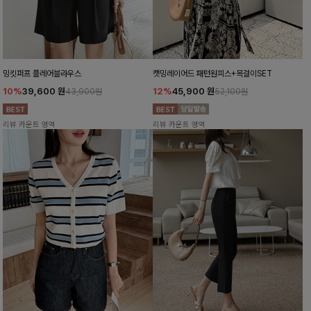
밍킷퍼프 플레어블라우스
캣밍레이어드 패턴원피스+목걸이SET
10%
39,600
원
12%
45,900
원
43,900원
52,100원
리뷰 카운트 영역
리뷰 카운트 영역