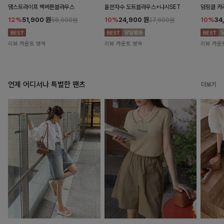
댕스트라이프 백버튼블라우스
율븐자수 도트블라우스+나시SET
덤링클 카
12%
51,900
원
10%
24,900
원
10%
34
58,900원
27,600원
리뷰 카운트 영역
리뷰 카운트 영역
리뷰 카운
언제 어디서나 특별한 팬츠
더보기