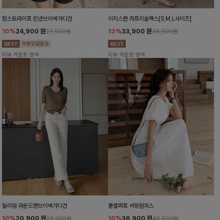
함스트라이프 린넨브이넥가디건
이지스판 카프리슬랙스[S,M,L사이즈]
10%
24,900
원
13%
33,900
원
27,600원
38,900원
리뷰 카운트 영역
리뷰 카운트 영역
윌리덤 라운드앤브이넥가디건
룬셀퍼프 셔링원피스
10%
20,900
원
10%
36,900
원
23,200원
40,900원