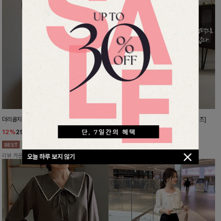
더리골지 카라니트
강력한편안함 와이드슬랙스[FREE,L사이즈]
12%
29,900
원
10%
37,800
원
33,900원
41,900원
리뷰 카운트 영역
리뷰 카운트 영역
오늘 하루 보지 않기