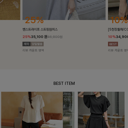
25%
10%
밴스트라이프 스트링원피스
[5천장돌파/C
25%
35,100
원
10%
34,90
46,800원
리뷰 카운트 영역
리뷰 카운트 영
BEST ITEM