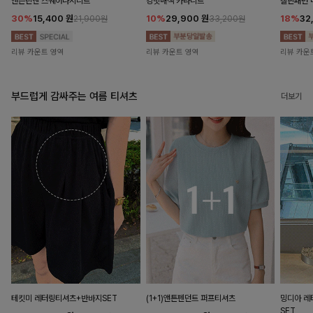
앤즌린넨 스퀘어나시니트
킹밋배색 카라니트
캘핀패턴 
30%
15,400
원
10%
29,900
원
18%
32
21,900원
33,200원
리뷰 카운트 영역
리뷰 카운트 영역
리뷰 카운
부드럽게 감싸주는 여름 티셔츠
더보기
테킷미 레터링티셔츠+반바지SET
(1+1)앤튼펜던트 퍼프티셔츠
밍디아 
SET