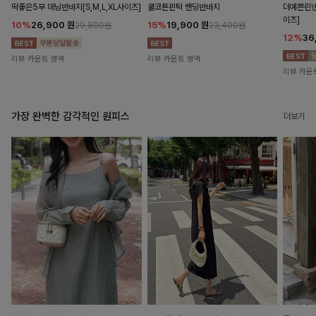
딱좋은5부 데님반바지[S,M,L,XL사이즈]
쿨코튼핀턱 밴딩반바지
더예쁜린넨
이즈]
10%
26,900
원
15%
19,900
원
29,800원
23,400원
12%
36
리뷰 카운트 영역
리뷰 카운트 영역
리뷰 카운
가장 완벽한 감각적인 원피스
더보기