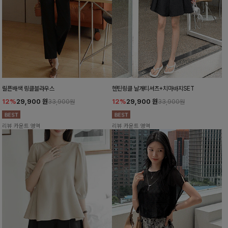
릴픈배색 링클블라우스
헨틴링클 날개티셔츠+치마바지SET
12%
29,900
원
12%
29,900
원
33,900원
33,900원
리뷰 카운트 영역
리뷰 카운트 영역