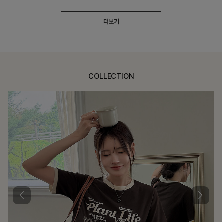
더보기
COLLECTION
가장 쉬운 코디
특별한 날부터 일상까지 함께하는 룩
쥬빌스트링 포켓원피스
17%
48,900
원
58,900원
리뷰 카운트 영역
블룬티 나시원피스+셔츠SET