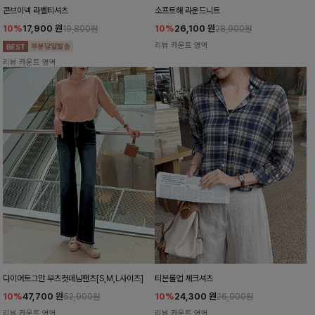
콘브이넥 라벨티셔츠
소프트해 라운드니트
10%
17,900
원
10%
26,100
원
19,800원
28,900원
리뷰 카운트 영역
리뷰 카운트 영역
다이어트그만 부츠컷데님팬츠[S,M,L사이즈]
티븐롤업 체크셔츠
10%
47,700
원
10%
24,300
원
52,900원
26,900원
리뷰 카운트 영역
리뷰 카운트 영역