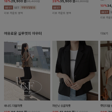
18%
29,900
원
28%
35,900
원
36,400원
49,800원
10%
34
리뷰 카운트 영역
리뷰 카운트 영역
리뷰 카운
여유로운 실루엣의 아우터
더보기
래나드 더블자켓
자빈닛 싱글자켓
캣민더블 