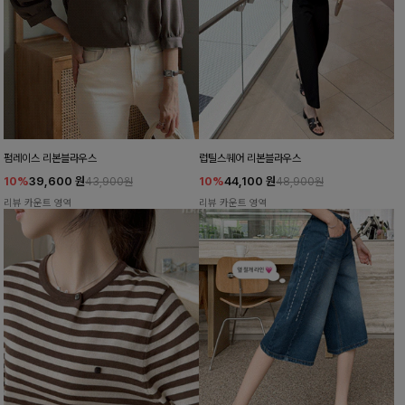
펌레이스 리본블라우스
럽틸스퀘어 리본블라우스
10%
39,600
원
10%
44,100
원
43,900원
48,900원
리뷰 카운트 영역
리뷰 카운트 영역