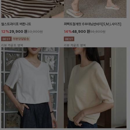
월스트라이프 버튼니트
퍼펙트절개핏 6부데님반바지[S,M,L사이즈]
12%
29,900
원
14%
48,900
원
33,900원
56,800원
리뷰 카운트 영역
리뷰 카운트 영역