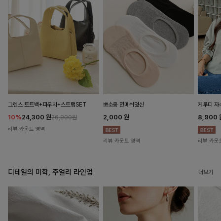
뽀소옹 면메쉬덧신
그렌스 토트백+파우치+스트랩SET
케루디 자
2,000
원
10%
24,300
원
8,900
26,900원
리뷰 카운트 영역
리뷰 카운트 영역
리뷰 카운
디테일의 미학, 주얼리 라인업
더보기