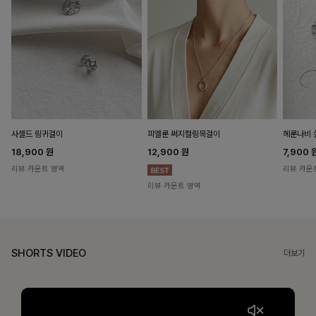
헤룬나비 
사셀드 링귀걸이
피엘룬 써지컬링목걸이
7,900
18,900
원
12,900
원
리뷰 카운
리뷰 카운트 영역
리뷰 카운트 영역
SHORTS VIDEO
더보기