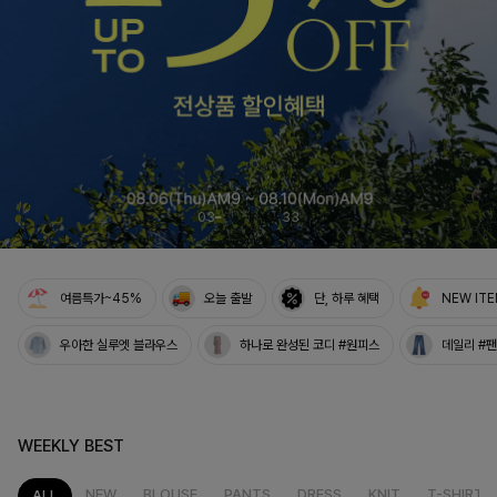
04
33
여름특가~45%
오늘 출발
단, 하루 혜택
NEW IT
우아한 실루엣 블라우스
하나로 완성된 코디 #원피스
데일리 #
WEEKLY BEST
NEW
BLOUSE
PANTS
DRESS
KNIT
T-SHIRT
ALL