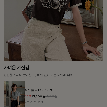
15%
31,900
원
37,500원
리뷰 카운트 영역
캣시어서커 버튼카라원피스+벨트SET
16%
79,900
원
95,100원
리뷰 카운트 영역