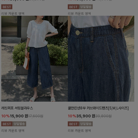
리뷰 카운트 영역
리뷰 카운트 영역
레킷퍼프 셔링블라우스
쿨한린넨8부 커브와이드팬츠[S,M,L사이즈]
10%
15,900
원
10%
35,900
원
17,600원
39,800원
리뷰 카운트 영역
리뷰 카운트 영역