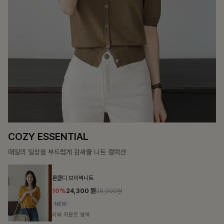
12%
69,900
원
79,400원
리뷰 카운트 영역
헨틴링클 날개티셔츠+치마바지SET
12%
29,900
원
33,900원
리뷰 카운트 영역