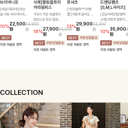
브이넥니트
삭제]젤링클프리
프셔츠
드밴딩팬츠
카라원피스
[S,M,L사이즈]
[데일리룩추천]목선
[1만장돌파**1위템
을 더욱 여리여리하게
구김이 적은 링클프리
🏆]가볍게 걸쳐도 살
[군살커버만점/썸머
연출해주는 브이넥 디
원단으로 항상 깔끔하
아나는 산뜻한 컬러
소재]가볍게 찰랑이는
22,500
29,900
24,900
34,300
자인으로 깔끔한 무드
게 착용 가능하며 일
감, 여름에 딱 맞는 코
원단과 여유로운 와이
10%
13%
원
27,900
원
35,900
원
34,000
원
를 완성해주는 니트
자로 떨어지는 넉넉한
튼 셔츠❤️ 여유 있는
드 핏으로 하루 종일
18%
10%
원
원
원
🤍 부드러운 착용감
핏으로 군살을 완벽히
핏과 스트라이프 패
편안하게 착용하실 수
과 베이직한 실루엣으
커버해주는 원피스에
턴, 자연스러운 실루
있는 팬츠입니다 🖤
리뷰 카운트 영역
리뷰 카운트 영역
로 단독은 물론 다양
요🖤
엣으로 데일리 코디에
✨ 허리 전체 밴딩과
리뷰 카운트 영역
리뷰 카운트 영역
한 아우터와 레이어드
부담 없이 매치된답니
스트링 디테일로 안정
하기 좋아 데일리하게
다:)
감 있는 착용감을 더
즐기기 좋은 아이템이
해드려요!
에요 ✨
COLLECTION