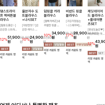
댕스트라이
율븐자수 도
덤링클 카라
비반드 링클
제딧레이어
프 백버튼블
트블라우스
블라우스
블라우스
드 블라우스
라우스
+나시SET
+플레어팬
[팔뚝커버✌]내
[구김걱정없는
츠SET
[활용도좋은✨]
[아방한핏🤍]은
추럴한 링클 텍
✨/스퀘어넥]입
은은한 스트라이
은한 레이스 자
스처로 분위기
체감 있는 링클
[완성도높은💗]
34,900
28,900
38,700
34,800
프 패턴이 더해
수와 도트 패턴
있게 입어지는
엠보 텍스처가
레이어드한 듯
10%
17%
51,900
24,900
원
원
58,900
27,600
원
원
져 심플한 코디
으로 사랑스러운
블라우스🖤 브
돋보이는 블라우
자연스러운 나시
12%
10%
원
원
43,9
원
원
에도 세련된 포
감성 가득 담았
이넥 카라 디자
스- 여유로운 실
와 버튼 원피스
12%
원
인트를 더해드리
으며 나시 세트
인에 여유로운
루엣과 물결 짜
가 함께 구성된
리뷰 카운트 영
리뷰 카운트 영
며 깔끔한 스트
구성으로 이너
소매핏 더해져
임 소매 디테일
세트 아이템입니
역
역
리뷰 카운트 영
리뷰 카운트 영
라이프 디테일로
걱정없이 손쉽게
여리하면서도 시
이 더해져 편안
다. 코디 고민 없
역
역
리뷰 카운트 영
유행 없이 오래
코디 가능한 블
원한 무드로 즐
하면서도 여성스
이 한 벌만으로
역
함께하기 좋은
라우스에요:)
기기 좋아요-
러운 무드를 연
도 내추럴하면서
블라우스예요
출해드려요!
여성스러운 썸머
룩 완성!