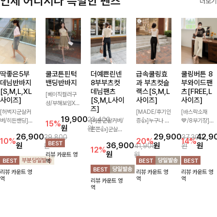
언제 어디서나 특별한 팬츠
더보기
딱좋은5부
쿨코튼핀턱
더예쁜린넨
급속쿨링효
쿨링버튼 8
데님반바지
밴딩반바지
8부부츠컷
과 부츠컷슬
부와이드팬
[S,M,L,XL
데님팬츠
랙스[S,M,L
츠[FREE,L
[베이직컬러구
사이즈]
[S,M,L사이
사이즈]
사이즈]
성/부해보임X]
즈]
[허벅지군살커
와이드하게 떨어
[MADE/후기인
[바스락소재
19,900
23,400
버/히든밴딩]여
지는 핏으로 편
[미운군살커버/
증👍]누구나 갖
💙/8부기장]사
15%
원
원
유롭게 떨어지는
안하면서도 멋스
쫀쫀👍]군살을
고 싶어할 슬랙
이드 버튼 디테
26,900
29,900
42,9
29,800
37,300
와이드핏과 부담
럽게 입어지는
잡아주는 깔끔한
스:)베이직하지
일이 은은한 포
10%
20%
14%
원
36,900
원
원
원
41,900
원
없는 5부 기장
밴딩 반바지🤎
부츠컷 핏에 발
만 부츠컷으로
인트가 되어주는
12%
원
원
리뷰 카운트 영
으로 편안하게
넉넉한 포켓 디
목이 드러나는
이쁜 핏 연출은
와이드 팬츠입니
역
즐기기 좋은 데
테일 더해져 데
8부 기장으로
물론,쫀쫀한 스
다. 여유롭게 떨
리뷰 카운트 영
리뷰 카운트 영
리뷰 카운트 영
님 팬츠 ✨ 빈티
일리룩부터 여행
다리를 슬림하고
판끼로 하루종일
어지는 실루엣과
역
역
역
리뷰 카운트 영
지한 워싱감이
룩까지 활용도
길어보이게 만들
편안하게!
가볍게 바스락거
역
더해져 캐주얼하
높게 즐겨지는
어주며 생지 소
리는 소재감으로
면서도 트렌디한
아이템!
재로 멋을 더한
시원하고 편안하
무드로 연출
데님팬츠에요~!
게 즐기기 좋은
아이템-