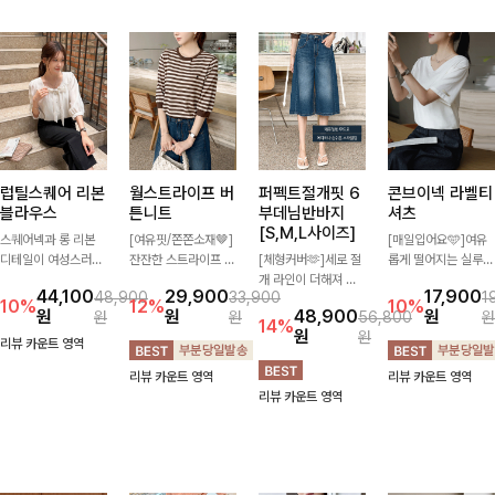
럽틸스퀘어 리본
월스트라이프 버
퍼펙트절개핏 6
콘브이넥 라벨티
블라우스
튼니트
부데님반바지
셔츠
[S,M,L사이즈]
스퀘어넥과 롱 리본
[여유핏/쫀쫀소재🤎]
[매일입어요🩵]여유
디테일이 여성스러운
잔잔한 스트라이프 패
[체형커버🫶]세로 절
롭게 떨어지는 실루엣
분위기를 한층 더해주
턴과 버튼 포인트가
개 라인이 더해져 다
과 깔끔한 브이넥 디
44,100
29,900
17,900
48,900
33,900
1
는 블라우스입니다.
더해져 캐주얼하면서
리 라인을 더욱 길고
자인으로 데일리하게
10%
12%
10%
원
원
48,900
원
원
원
56,800
원
자연스럽게 잡힌 셔링
도 세련된 무드를 연
슬림하게 연출해주는
즐기기 좋은 티셔츠-
14%
원
원
과 봉긋한 소매가 여
출해주는 니트- 가볍
5부 데님 반바지 🤍
소매 라벨 디테일이
리뷰 카운트 영역
리한 실루엣을 연출해
고 부드러운 착용감으
부담 없는 기장과 여
은은한 포인트를 더해
리뷰 카운트 영역
리뷰 카운트 영역
특별한 날은 물론 데
로 단독은 물론 데일
유로운 핏으로 편안하
심플하면서도 센스 있
리뷰 카운트 영역
일리룩으로도 부담 없
리룩으로 활용하기 좋
게 착용되며 다양한
는 스타일을 완성해드
이 즐기기 좋아요🎀
은 아이템!
상의와 손쉽게 매치되
려요!
어 데일리부터 휴가룩
까지 활용도 높게 즐
기기 좋아요 d