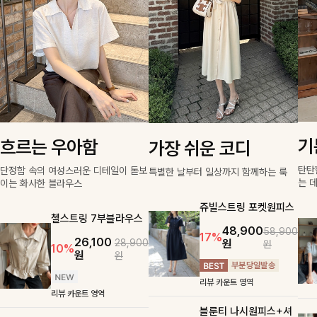
기
흐르는 우아함
가장 쉬운 코디
탄탄
단정함 속의 여성스러운 디테일이 돋보
특별한 날부터 일상까지 함께하는 룩
는 
이는 화사한 블라우스
쥬빌스트링 포켓원피스
첼스트링 7부블라우스
48,900
58,900
17%
26,100
원
28,900
원
10%
원
원
리뷰 카운트 영역
리뷰 카운트 영역
블룬티 나시원피스+셔