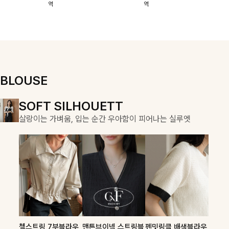
역
역
이에요:)
스에요🖤
돼요
할 수 있어요🤍
여유로운 핏이
만나 편안함은
물론, 고급스러
운 분위기까지
더해드립니다
BLOUSE
DOUBLE THE JOY
SOFT SILHOUETT
COZY ESSENTIAL
함께할 때 더욱 완벽한, 합리적인 선택으로 채우는 즐거움
살랑이는 가벼움, 입는 순간 우아함이 피어나는 실루엣
매일의 일상을 부드럽게 감싸줄 니트 컬렉션
론클디 브이넥니트
칠스트라이프 카라7
셀드펜던트 7부니트
첼스트링 7부블라우
맨튼브이넥 스트링블
펜밋링클 배색블라우