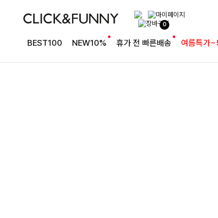
완성도 높은 원피스SET
0
특스트라이프 링클원피스+스트링자켓SET
BEST100
NEW10%
휴가 전 빠른배송
여름특가~