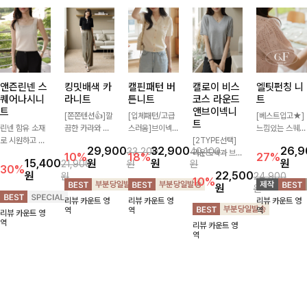
앤즌린넨 스
킹밋배색 카
캘핀패턴 버
캘로이 비스
엘팃펀칭 니
퀘어나시니
라니트
튼니트
코스 라운드
트
트
앤브이넥니
[쫀쫀텐션👍]깔
[입체패턴/고급
[베스트입고★]
트
린넨 함유 소재
끔한 카라와 반
스러움]브이넥
느낌있는 스퀘어
로 시원하고 쾌
오픈 디자인이
라인과 감각적인
[2TYPE선택]
펀칭과 골드버튼
29,900
32,900
26,
33,200
40,100
적하게 즐기기
만나 하나만 입
패턴이 어우러져
라운드넥과 브이
으로 세련됨이
10%
18%
27%
15,400
원
원
원
21,900
원
원
좋은 나시 니트
어도 완성도 높
포인트 있게 즐
넥 두 가지 디자
묻어나는 니트:)
30%
원
22,500
원
24,900
🌿 깔끔한 스퀘
은 스타일링을
기기 좋은 가디
인으로 취향에
시원쫀쫀함 가
10%
원
원
어넥 디자인이
연출해드려요 부
건 🤍 가볍게 걸
맞게 선택 가능
득, 여성스러운
리뷰 카운트 영
리뷰 카운트 영
리뷰 카운트 영
쇄골 라인을 더
담 없이 즐기기
쳐주기만 해도
한 베이직 니트
룩을 완성해봐요
역
역
역
리뷰 카운트 영
욱 여리하고 여
좋은 데일리 니
스타일리시한 무
🤍 깔끔한 실루
♡
역
리뷰 카운트 영
성스럽게 연출해
트로 어디에나
드를 더해주어
엣과 부드러운
역
드립니다
손쉽게 매치됩니
데일리하게 활용
착용감으로 단독
다
하기 좋아요 ✨
은 물론 이너까
지 활용도 높게
즐기기 좋아요
✨