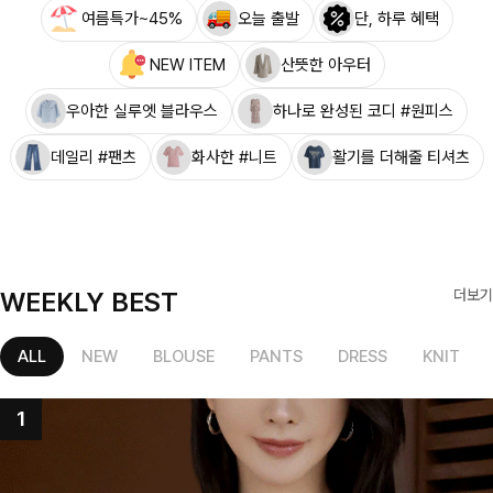
여름특가~45%
오늘 출발
단, 하루 혜택
NEW ITEM
산뜻한 아우터
우아한 실루엣 블라우스
하나로 완성된 코디 #원피스
데일리 #팬츠
화사한 #니트
활기를 더해줄 티셔츠
WEEKLY BEST
더보기
ALL
NEW
BLOUSE
PANTS
DRESS
KNIT