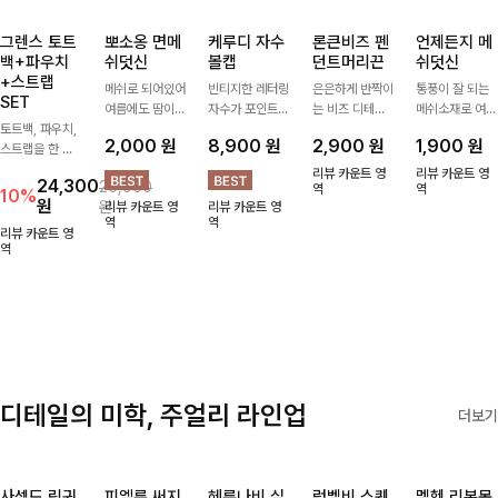
그렌스 토트
뽀소옹 면메
케루디 자수
론큰비즈 펜
언제든지 메
백+파우치
쉬덧신
볼캡
던트머리끈
쉬덧신
+스트랩
메쉬로 되어있어
빈티지한 레터링
은은하게 반짝이
통풍이 잘 되는
SET
여름에도 땀이
자수가 포인트가
는 비즈 디테일
메쉬소재로 여름
토트백, 파우치,
차지않게~! 발걸
되어 데일리 룩
과 펜던트 포인
까지 쾌적하게
2,000
원
8,900
원
2,900
원
1,900
원
스트랩을 한 번
음도 당당해지세
에 자연스럽게
트로 스타일에
데일리로 신기
에 드리는
요:-)
어우러지는 볼
센스를 더해주는
좋은 덧신이에요
리뷰 카운트 영
리뷰 카운트 영
24,300
26,900
ITEM활용도 높
캡!베이직한 컬
아이템, 탄탄한
역
^^
역
10%
원
원
리뷰 카운트 영
리뷰 카운트 영
게 어디에든 다
러와 깔끔한 쉐
밴딩으로 안정감
역
역
양하게 즐겨주세
입으로 캐주얼부
있게 잡아주어
리뷰 카운트 영
요 ;)
역
터 꾸안꾸 스타
데일리로 활용하
일까지 활용도
기 좋은 헤어 악
GOOD
세서리
디테일의 미학, 주얼리 라인업
더보기
사셀드 링귀
피엘룬 써지
헤룬나비 실
럼벨비 스퀘
멜헨 리본목