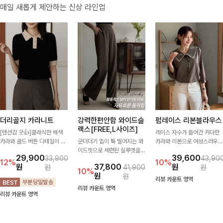
매일 새롭게 제안하는 신상 라인업
더리골지 카라니트
강력한편안함 와이드슬
펌레이스 리본블라우스
랙스[FREE,L사이즈]
[텐션감 굿👍]클래식한 배색
레이스 자수가 들어간 커다란
카라와 골드 버튼 디테일이 세
군더더기 없이 툭 떨어지는 와
카라와 리본으로 여성스러우면
련된 포인트를 더해주는 니트
이드핏으로 세련된 실루엣을
서 사랑스러운 무드가 가득 느
29,900
39,600
33,900
43,90
입니다. 세로 골지 짜임이 슬림
완성해주는 슬랙스입니다. 깔
껴지는 블라우스에요🤎
12%
10%
원
37,800
원
원
41,900
원
한 실루엣을 연출해 단정하면
끔한 디자인과 롱한 기장감으
10%
원
원
서도 여성스러운 무드를 완성
로 다리가 길어 보이고 뒷밴딩
리뷰 카운트 영역
해드려요.
으로 편안하기까지-
리뷰 카운트 영역
리뷰 카운트 영역