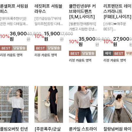
룬셀퍼프 셔링원
레킷퍼프 셔링블
쿨한린넨8부 커
리프펜던트 레이
피스
라우스
브와이드팬츠
스카라니트
[S,M,L사이즈]
[FREE,L사이즈]
[데이트룩추천🩷]은
[인기급상승/7부/데
은한 셔링 디테일과
일리추천]캉캉 디테일
[벌룬핏/한여름까지]
[스테디👑재주문
퍼프 소매가 어우러져
이 더해져 사랑스럽고
가볍고 시원한 린넨
BEST]
36,900
15,900
40,900
17,600
사랑스러운 무드를 완
풍성한 실루엣을 완성
혼방 소재로 한여름까
사랑스러움 가득 담은
10%
10%
원
원
35,900
27,900
원
원
39,800
3
성해주는 원피스🤍
해주는 블라우스 🤍
지 쾌적하게 즐기기
카라 니트에 펜던트
10%
10%
원
원
원
허리 스모크 밴딩이
가볍게 퍼지는 핏으로
좋은 8부 커브 와이드
포인트까지 톡-톡 얼
슬림한 실루엣을 연출
체형을 자연스럽게 커
팬츠 🤍 자연스럽게
굴을 밝혀주는 컬러와
리뷰 카운트 영역
리뷰 카운트 영역
해주며, 자연스럽게
버해주며 여성스럽게
떨어지는 커브핏이 멋
함께 해요-
리뷰 카운트 영역
리뷰 카운트 영역
퍼지는 플레어 라인으
즐기기 좋아요 ✨
스러운 실루엣을 연출
로 여성스럽고 편안하
해줘요 ✨
게 즐기기 좋아요
플빔오버핏 린넨
[주문폭주/군살
룬카일 스트라이
찰랑넘버원 와이