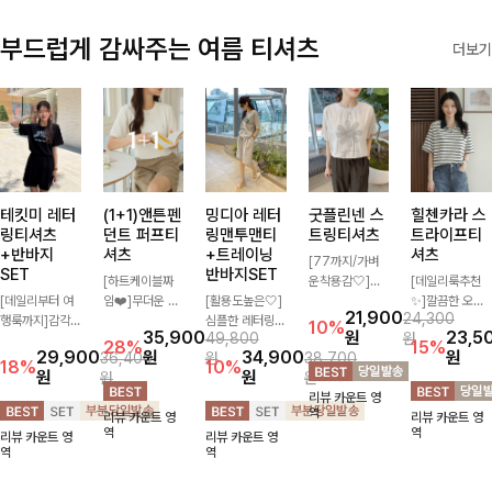
부드럽게 감싸주는 여름 티셔츠
더보기
테킷미 레터
(1+1)앤튼펜
밍디아 레터
굿플린넨 스
힐첸카라 스
링티셔츠
던트 퍼프티
링맨투맨티
트링티셔츠
트라이프티
+반바지
셔츠
+트레이닝
셔츠
[77까지/가벼
SET
반바지SET
[하트케이블짜
운착용감🤍]린
[데일리룩추천
[데일리부터 여
임❤️]무더운 여
[활용도높은🤍]
넨 소재와 내추
✨]깔끔한 오픈
21,900
24,300
행룩까지]감각
름 사랑스러운
심플한 레터링
럴한 플라워 프
카라넥과 조화로
10%
35,900
원
23,5
49,800
원
적인 레터링 티
낭만같은 티셔츠
포인트의 반팔
린팅이 포인트가
운 배색이 들어
28%
15%
29,900
원
34,900
원
36,400
원
38,700
셔츠와 플레어
소재감에서 주는
티셔츠와 여유롭
되어 하나만으로
간 스트라이프
18%
10%
원
원
원
원
핏 반바지가 함
포인트와 금장으
게 떨어지는 반
도 감성 있는 스
패턴으로 단정하
리뷰 카운트 영
께 구성된 세트
로 고급스러움도
바지 조합으로
타일을 완성해드
고 캐주얼한 무
역
리뷰 카운트 영
리뷰 카운트 영
아이템으로, 편
놓치지 말아요♥
꾸안꾸 무드 제
리는 티셔츠-🌼
드를 선사하는
역
역
리뷰 카운트 영
리뷰 카운트 영
안하면서도 캐주
대로 살려주는
🌿
반팔 티셔츠에
역
역
얼한 꾸안꾸룩을
트레이닝 세트
요:)
완성해드립니다
🖤 편안한 착용