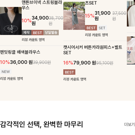
맨튼브이넥 스트링블라
츠SET
우스
31,900
37,500
15%
34,900
원
38,700
원
10%
원
원
리뷰 카운트 영역
리뷰 카운트 영역
캣시어서커 버튼카라원피스+벨트
펜밋링클 배색블라우스
SET
10%
36,000
원
16%
79,900
원
39,900원
95,100원
리뷰 카운트 영역
리뷰 카운트 영역
감각적인 선택, 완벽한 마무리
더보기