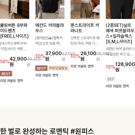
쿨링버튼 8부와
메칸드 카라블라
푼스트라이프 카
(2종SET)날르
이드팬츠
우스
라니트
배색 퍼프블라우
[FREE,L사이즈]
스+일자슬랙스
[썸머원단🌊/팔뚝커
산뜻한 스트라이프 패
[S,M,L사이즈]
[바스락소재💙/8부
버]은은한 링클 텍스
턴과 카라, 버튼 디테
기장]사이드 버튼 디
처와 여유로운 실루엣
일이 어우러져 단정하
세련된 배색 블라우스
37,900
26,100
42,100
28,900
테일이 은은한 포인트
이 만나 내추럴하면서
면서도 세련된 무드를
와 깔끔한 후크 일자
10%
10%
42,900
원
원
49,800
원
원
가 되어주는 와이드
도 세련된 무드를 연
완성해주는 니트 🤍
슬랙스를 함께 구성한
14%
원
128,900
원
팬츠입니다. 여유롭게
출해주는 블라우스-
부드럽고 가벼운 착용
세트입니다. 허리 라
리뷰 카운트 영역
15%
원
떨어지는 실루엣과 가
데일리룩부터 출근룩
감으로 데님부터 슬랙
인을 자연스럽게 살려
리뷰 카운트 영역
볍게 바스락거리는 소
까지 다양하게 활용하
스까지 다양하게 매치
주는 블라우스와 롱한
리뷰 카운트 영역
재감으로 시원하고 편
기 좋은 베이직한 디
하기 좋아 데일리룩부
일자핏 슬랙스가 만나
리뷰 카운트 영역
안하게 즐기기 좋은
자인!
터 출근룩까지 활용도
단정하면서도 고급스
아이템-
높게 즐기기 좋은 아
러운 실루엣을 완성해
이템이에요 ✨
드려요.
한 벌로 완성하는 로맨틱 #원피스