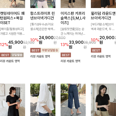
캣밍레이어드 패
함스트라이프 린
이지스판 카프리
윌리덤 라운드앤
턴원피스+목걸
넨브이넥가디건
슬랙스[S,M,L사
브이넥가디건
이SET
이즈]
[통기성우수🧊/리오
[부드러운소재]브이
[페이즐/활동성최고]
셀소재]은은한 배색
[슬림핏연출]입는 순
넥과 라운드넥, 두 가
가볍고 시원한 착용감
스트라이프 패턴으로
간 느껴지는 뛰어난
지 넥 라인 중 취향에
24,900
20,900
27,600
으로 여름 내내 부담
캐주얼하면서도 산뜻
신축성으로 활동량 많
맞게 선택할 수 있는
10%
10%
45,900
원
33,900
원
52,100
원
38,900
없이 즐기기 좋은 라
한 무드 살려주는 니
은 날에도 편안하게
활용도 높은 가디건
12%
13%
원
원
원
원
운드 니트 🤍 베이직
트 가디건 💛 브이넥
🌿 발목이 드러나는
🤍 부드러운 착용감
한 디자인으로 다양한
라인에 슬림하게 떨어
카프리 기장이 다리
과 베이직한 디자인으
리뷰 카운트 영역
리뷰 카운트 영역
하의와 손쉽게 매치되
지는 핏 더해져 단독
라인을 더욱 길고 산
로 단독은 물론 가볍
리뷰 카운트 영역
리뷰 카운트 영역
어 데일리하게 활용하
으로도 여리하고 세련
뜻하게 보여주며, 깔
게 걸쳐 입기 좋아 데
기 좋아요 ✨
되게 입어져요-
끔한 실루엣으로 출근
일리룩부터 출근룩까
룩부터 데일리룩까지
지 다양하게 즐기기
활용도 높게 즐기기
좋은 아이템이에요 ✨
좋습니다