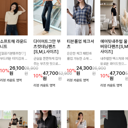
소프트해 라운드
다이어트그만 부
티븐롤업 체크셔
에어핏내추럴 울
니트
츠컷데님팬츠
츠
버뮤다팬츠[S,M
[S,M,L사이즈]
사이즈]
[깔끔기본템추천🤍]
은은한 체크 패턴과
부드러운 터치감과 군
군살을 쫀쫀하게 잡아
롤업 가능한 소매 디
내추럴한 텍스처와 여
더더기 없는 디자인으
주는 부츠컷 핏으로
테일로 다양한 분위기
유로운 와이드핏으로
26,100
24,300
28,900
26,900
로 매일 손이 가는 자
다리 라인을 이쁘고
를 연출하실 수 있어
군살은 자연스럽게 커
10%
10%
원
47,700
원
47,700
원
52,900
원
5
체제작 니트입니다.
깔끔하게 만들어주고
요🌿 차르르 흐르는
버해드리는 버뮤다 팬
10%
10%
원
원
원
자연스럽게 떨어지는
진청 색감으로 더욱
가벼운 소재와 여유로
츠 🤍 깔끔한 허리 디
리뷰 카운트 영역
리뷰 카운트 영역
여유핏과 깔끔한 라운
슬림해보이는 효과를
운 핏으로 단독은 물
테일과 편안한 착용감
리뷰 카운트 영역
리뷰 카운트 영역
드넥으로 단독은 물론
주는 데님팬츠!
론 아우터처럼 툭 걸
으로 데일리부터 출근
이너로도 활용하기 좋
쳐도 멋스러운 데일리
룩까지 산뜻하게 즐기
아요.
셔츠입니다
기 좋은 팬츠예요!