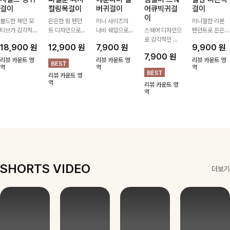
걸이
컬링목걸이
버귀걸이
어큐빅귀걸
걸이
이
볼드한 체인 모
은은한 링 펜던
미니 사이즈의
미니멀한 리본
티브가 감각적인
트 디자인으로
나비 쉐입으로
스퀘어 디자인으
펜던트로 은은한
포인트가 되어주
심플한 POINT,
은은하게 빛을
로 감각적인 무
포인트를 더해주
18,900
원
12,900
원
7,900
원
9,900
원
는 귀걸이- 심플
써지컬스틸 소재
내어줄 이어링,
드를 더했고 그
는 목걸이예요.
7,900
원
하면서도 존재감
로 변색 걱정 없
과하지 않은 포
안에 큐빅을 담
골드, 실버 컬러
리뷰 카운트 영
리뷰 카운트 영
리뷰 카운트 영
있는 디자인으로
역
이 데일리로 착
인트가 되어줘
역
아 더욱 고급스
로 구성돼 어떤
역
리뷰 카운트 영
데일리룩부터 스
용하기 좋아요-
데일리로 착용하
럽게 연출되는
룩에도 부담 없
역
리뷰 카운트 영
타일리시한 포인
기 좋아요:)
귀걸이에요~!
이 매치하기 좋
역
트룩까지 다양하
아요
게 매치하기 좋
은 아이템💎
SHORTS VIDEO
더보기