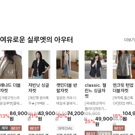
✨🩵
감에 캐주얼한
감성까지 더해져
데일리하게 손이
자주 가요
여유로운 실루엣의 아우터
더보기
래나드 더블
자빈닛 싱글
캣민더블 반
classic. 헬
엔크릿 턴업
자켓
자켓
팔자켓
린느 싱글자
더블자켓
켓
[가볍고멋스러
[재진행 문의폭
깔끔한 카라 디
[하객룩,출근룩
운실루엣]클래
주🔥]가벼운 소
테일과 클래식한
[국내생산/하이
OK]턴업 레터링
식하면서 베이직
재로 툭 걸쳐주
더블 버튼 디자
퀄리티]하프기
포인트로 센스
86,900
43,900
74,200
104,
99,800
55,500
105,900
하게 걸치기 좋
기만 해도 캐주
인으로 세련된
장의 부담스럽지
있게 완성된 썸
13%
21%
30%
18%
원
원
원
49,900
원
원
원
원
66,500
은 반팔 자켓-자
얼한 무드를 만
무드를 완성한
않은 기장으로
머 자켓, 더블버
25%
원
원
주 입게 될 깔끔
들어주며 반팔
반팔 자켓 ✨ 가
클래식이 주는
튼 디자인으로
한 핏은 물론, 쾌
디자인으로 더운
볍게 걸쳐주기만
멋!스탠다드한
깔끔하고 세련된