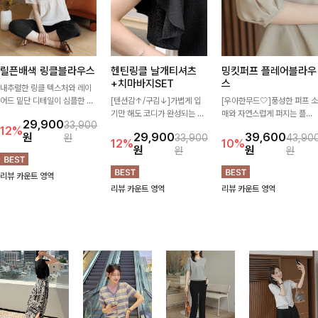
릴픈배색 링클블라우스
헨틴링클 날개티셔츠
밍킷퍼프 플레어블라우
+치마바지SET
스
내추럴한 링클 텍스처와 레이
어드 밑단 디테일이 심플한 디
[텐션감↑/구김↓]가볍게 입
[우아한무드🤍]풍성한 퍼프 소
자인에 포인트를 더해주며, 가
기만 해도 코디가 완성되는 세
매와 자연스럽게 퍼지는 플레
29,900
33,900
볍게 툭 입기만 해도 멋스러운
트 아이템으로, 자연스럽게 퍼
어 실루엣이 여성스러운 무드
12%
원
29,900
39,600
원
33,900
43,90
스타일을 완성해드려요- 여유
지는 프릴 날개 소매가 우아한
를 완성해주는 블라우스 🤍 체
12%
10%
원
원
원
원
로운 핏으로 군살은 자연스럽
포인트를 더해드립니다💕 잔
형을 자연스럽게 커버해주며
게 커버해주고, 편안한 착용감
잔한 링클 텍스처 소재와 편안
걸을 때마다 살랑이는 핏으로
리뷰 카운트 영역
까지 더해 손이 자주 가는 데일
한 허리밴딩으로 하루 종일 산
데일리룩부터 데이트룩까지 화
리뷰 카운트 영역
리뷰 카운트 영역
리 아이템이랍니다🤍
뜻하고 쾌적하게 즐겨보세요!
사하게 즐기기 좋은 아이템이
에요 ✨