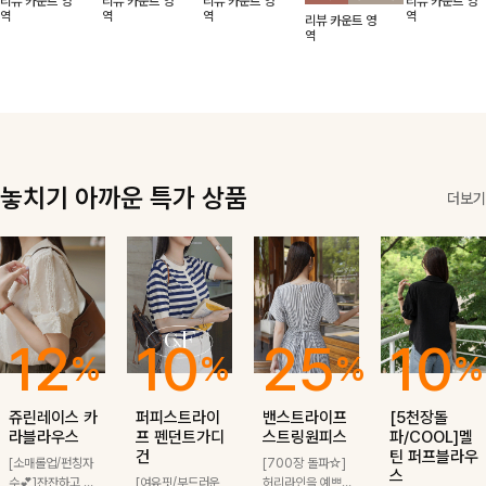
리뷰 카운트 영
리뷰 카운트 영
리뷰 카운트 영
리뷰 카운트 영
적함도 챙겨드려
날에도 편안하게
해도 멋스럽게
핏이 멋스러운,
무드가 느껴져요
역
역
역
역
리뷰 카운트 영
요 :)
착용 가능한 반
스타일링돼요
쾌적하면서 세련
🩶 가볍고 시원
역
팔자켓입니다-!
된 무드의 썸머
한 소재감으로
반팔자켓 -
여름에도 부담
없이 툭 걸치기
좋은 아이템!
놓치기 아까운 특가 상품
더보기
12
10
25
10
%
%
%
%
쥬린레이스 카
퍼피스트라이
밴스트라이프
[5천장돌
라블라우스
프 펜던트가디
스트링원피스
파/COOL]멜
건
틴 퍼프블라우
[소매롤업/펀칭자
[700장 돌파☆]
스
수💕]잔잔하고 고
[여유핏/부드러운
허리라인을 예쁘게