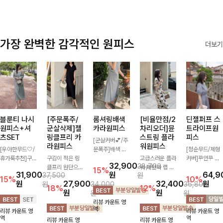
가장 완벽한 감각적인 원피스
더보기
블룬티 나시
[주문폭주/
롬셔링배색
[비율만점/2
딘젤퍼프 스
원피스+셔
군살삭제]젤
카라원피스
차리오더]뮨
트라이프원
츠SET
링클프리 카
스트링 플라
피스
[군살커버💕/주
라원피스
워원피스
[우아한무드🤍/
문폭주]배색 카
[청순무드/체형
휴가룩추천]구
구김이 적은 링
라와 스트라이프
고급스러운 플라
커버]꾸안꾸 무
32,900
38,700
김이 덜한 링클
클프리 원단으로
패턴으로 캐주얼
워 패턴과 랩 디
드의 정석🤍 가
15%
31,900
원
64,9
37,500
원
소재의 나시원피
항상 깔끔하게
한 무드를 더한
자인으로 여성스
볍고 산뜻한 착
15%
10%
원
27,900
32,400
원
원
34,000
36,800
스+셔츠 조합으
착용 가능하며
롱 원피스 🖤 셔
러우면서 세련된
용감으로 여름
18%
12%
원
원
원
원
로 코디 걱정없
일자로 떨어지는
링 디테일과 쫀
분위기를 더해주
내내 손이 자주
리뷰 카운트 영
이 여성스럽고
넉넉한 핏으로
쫀한 스판 소재
며 스트링이 내
가는 원피스예
역
리뷰 카운트 영
리뷰 카운트 영
편안하게 즐길
군살을 완벽히
로 편안하면서도
장되어있어 슬림
요- 은은한 스트
역
역
리뷰 카운트 영
리뷰 카운트 영
수 있는 아이템
커버해주는 원피
여성스럽게 연출
하게 핏을 조절
라이프 패턴과