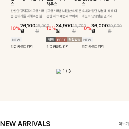
필첸체크 스트링블라
특스트라이프 링클원
헨틴링클 날개티셔츠
부니트
스
라우스
스
우스+플레어스커트
피스+스트링자켓
+치마바지SET
부드럽게 몸을 감싸는 니트
넉넉한 핏으로 편하게 착용
SET
SET
짜임으로 편안한 착용감을
[골드버튼/클래식무드🤍]
가능한 심플&베이직 무드의
잔잔한 광택감이 고급스러
[고급스러운/시원한소재]은
소매와 밑단 부분에 배색 디
[텐션감↑/구김↓]가볍게
더해드리며 여유 있게 떨어
스트라이프 패턴으로 데일
니트!레터리 펜던트로 고급
운 분위기를 더해주는 블라
은한 체크 패턴과 브이넥으
테일로 밋밋함을 덜어내고
[활용도 좋은 투피스]은은한
가볍고 시원한 링클 원피스
입기만 해도 코디가 완성되
24,300
25,800
26,900
28,600
지는 핏과 브이넥 디자인이
리룩에 포인트를 더해줄 아
스러운 포인트를 내어주었
우스예요 ✨ 허리 스트링과
로 단정하면서 실버버튼으
더욱 멋스럽게 연출되며 링
10%
10%
체크 패턴과 허리 스트링 디
와 스트링 자켓이 세트로 구
는 세트 아이템으로, 자연스
원
31,900
원
26,100
34,900
36,000
원
35,400
원
28,900
38,700
39,900
29,900
여리여리한 실루엣을 완성
이템입니다 카라넥 디자인
어요:D
프릴 밑단이 자연스럽게 실
로 고급스러운 디테일을 넣
클 소재로 구김 걱정없이 즐
33,900
10%
테일이 어우러진 투피스 세
성되어 코디 고민 없이 완성
럽게 퍼지는 프릴 날개 소매
10%
10%
10%
12%
원
원
원
원
원
원
원
원
42,900
69,900
원
해드려요 ✨ 단독은 물론 다
으로 깔끔한 이미지로 만들
루엣을 살려주며, 여유로운
었으며 밑단스트링으로 핏
길 수 있는 블라우스랍니
49,800
79,400
원
트입니다. 여유로운 상의와
도 높은 스타일링을 연출해
가 우아한 포인트를 더해드
14%
12%
원
원
양한 아우터와도 자연스럽
어 주는 7부 니트입니다 ~
핏으로 편안하면서도 여성
을 더욱 깔끔하게 잡아주는
다:)
원
원
풍성하게 퍼지는 롱스커트가
주는 아이템 🤍 따로 또 같
립니다💕 잔잔한 링클 텍스
리뷰 카운트 영역
리뷰 카운트 영역
게 매치되는 데일리 니트랍
스러운 무드를 완성해준답
블라우스예요 :)
자연스러운 체형 커버는 물
이 활용하기 좋아 실용적이
처 소재와 편안한 허리밴딩
리뷰 카운트 영역
리뷰 카운트 영역
리뷰 카운트 영역
리뷰 카운트 영역
니다
니다 🤍
리뷰 카운트 영역
론, 단품으로도 다양하게 활
며, 스트링 디테일로 다양한
으로 하루 종일 산뜻하고 쾌
리뷰 카운트 영역
리뷰 카운트 영역
용하기 좋아요🖤
핏을 연출할 수 있어 데일리
적하게 즐겨보세요!
부터 여행룩까지 멋스럽게
즐기기 좋아요 ✨
1
/
3
NEW ARRIVALS
더보기