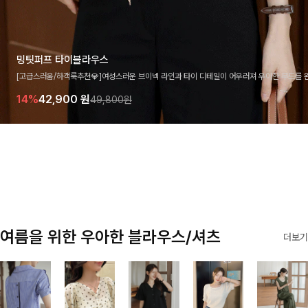
밍팃퍼프 타이블라우스
[고급스러움/하객룩추천💎]여성스러운 브이넥 라인과 타이 디테일이 어우러져 우아한 무드를 
라우스 🤍 여유로운 7부 소매로 편안하게 착용되며 데일리룩부터 출근룩, 하객룩까지 세련된
14%
42,900
원
49,800원
기 좋은 아이템이에요
여름을 위한 우아한 블라우스/셔츠
더보기