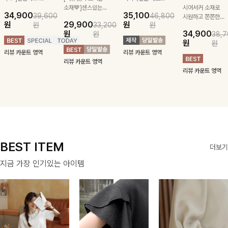
급스러운 자수 디
소재💙]센스있는
잡아주는 스트링과
시어서커 소재로
34,900
35,100
39,600
46,800
테일이 사랑스러운
스트라이프 패턴에
깔끔한 스트라이프
시원하고 쫀쫀한
원
29,900
원
원
33,200
원
블라우스-페미닌
귀여운 퍼피 펜던
패턴에 링클프리!
텐션감으로 언제든
원
34,900
원
38,7
하면서 여리한 무
트로 포인트를 선
💙플레어지는 롱한
편안하게 입혀질
원
원
드로 즐겨지는
사하는 니트 가디
기장감까지 완벽한
블라우스- 단정한
리뷰 카운트 영역
리뷰 카운트 영역
ITEM
건을 소개할게요 :)
데일리 원피스:B
카라와 풍성한 퍼
리뷰 카운트 영역
프 소매로 여성스
리뷰 카운트 영역
러움을 더했어요 :)
BEST ITEM
더보기
지금 가장 인기있는 아이템