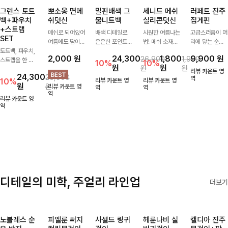
그렌스 토트
뽀소옹 면메
밀핀배색 그
세니드 메쉬
러페트 진주
백+파우치
쉬덧신
물니트백
실리콘덧신
집게핀
+스트랩
메쉬로 되어있어
배색 디테일로
시원한 여름나는
고급스러움이 머
SET
여름에도 땀이
은은한 포인트를
법! 메쉬 소재배
리에 닿는 순간,
토트백, 파우치,
차지않게~! 발걸
더한 그물 니트
색으로 상쾌한
하나만으로 달라
2,000
원
24,300
1,800
9,900
원
26,900
1,900
스트랩을 한 번
음도 당당해지세
백 🤍 가볍고 내
착용감을 선사하
지는 그 날의 분
10%
10%
원
원
원
원
에 드리는
요:-)
추럴한 무드로
는 덧신이에요:)
위기를 느껴보세
리뷰 카운트 영
24,300
26,900
ITEM활용도 높
썸머 시즌 데일
요:)
역
10%
리뷰 카운트 영
리뷰 카운트 영
원
원
리뷰 카운트 영
게 어디에든 다
리하게 들기 좋
역
역
역
양하게 즐겨주세
아요
리뷰 카운트 영
요 ;)
역
디테일의 미학, 주얼리 라인업
더보기
노블레스 순
피엘룬 써지
사셀드 링귀
헤룬나비 실
캘디아 진주