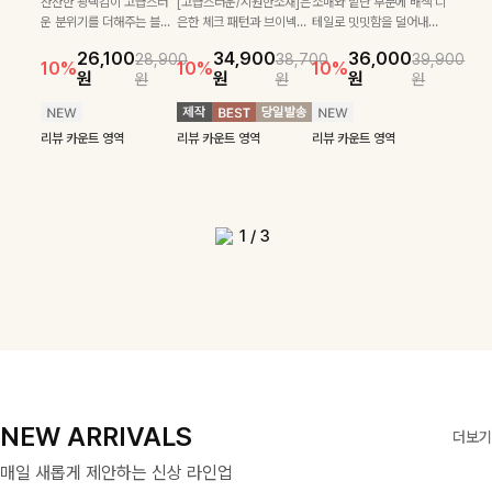
로 센스있는 아웃핏을 완성
[골드버튼/클래식무드🤍]
하게 더해진 울 함유 소재로
SET
잔잔한 광택감이 고급스러
[고급스러운/시원한소재]은
소매와 밑단 부분에 배색 디
[여름코디추천👍]뷔스티에
[데일리부터 여행룩까지]감
해주는 반팔니트예요- 소프
스트라이프 패턴으로 데일
포근하면서도 가볍게 착용
운 분위기를 더해주는 블라
은한 체크 패턴과 브이넥으
테일로 밋밋함을 덜어내고
[활용도 좋은 투피스]은은한
원피스와 티셔츠가 세트로 구
각적인 레터링 티셔츠와 플레
22,900
24,300
26,900
26,900
트한 텍스처의 비스코스 혼
리룩에 포인트를 더해줄 아
되는 니트예요🧶 세로 골지
우스예요 ✨ 허리 스트링과
로 단정하면서 실버버튼으
더욱 멋스럽게 연출되며 링
15%
10%
체크 패턴과 허리 스트링 디
성되어 코디 고민 없이 완성
어 핏 반바지가 함께 구성된
원
31,900
원
26,100
34,900
36,000
원
35,400
원
28,900
38,700
39,900
방 소재로 누구나 부담없이
이템입니다 카라넥 디자인
짜임 디테일이 슬림한 실루
프릴 밑단이 자연스럽게 실
로 고급스러운 디테일을 넣
클 소재로 구김 걱정없이 즐
39,900
29,900
10%
10%
10%
10%
46,300
36,400
테일이 어우러진 투피스 세트
도 높은 스타일링을 연출해주
세트 아이템으로, 편안하면서
14%
18%
원
원
원
원
원
원
원
원
입기 좋아요
으로 깔끔한 이미지로 만들
엣을 연출해주며, 부드러운
루엣을 살려주며, 여유로운
었으며 밑단스트링으로 핏
길 수 있는 블라우스랍니
42,900
원
원
리뷰 카운트 영역
49,800
원
원
입니다. 여유로운 상의와 풍
는 아이템 🤍 레이어드한 듯
도 캐주얼한 꾸안꾸룩을 완성
14%
어 주는 7부 니트입니다 ~
신축성까지 더해져 데일리
핏으로 편안하면서도 여성
을 더욱 깔끔하게 잡아주는
다:)
원
원
성하게 퍼지는 롱스커트가 자
센스 있는 무드로 데일리하게
해드립니다 ✨🩵
리뷰 카운트 영역
로 즐기기 좋답니다🤍
스러운 무드를 완성해준답
블라우스예요 :)
연스러운 체형 커버는 물론,
편안하게 즐기기 좋아요 ✨
리뷰 카운트 영역
리뷰 카운트 영역
리뷰 카운트 영역
리뷰 카운트 영역
니다 🤍
리뷰 카운트 영역
리뷰 카운트 영역
단품으로도 다양하게 활용하
리뷰 카운트 영역
기 좋아요🖤
1
/
3
NEW ARRIVALS
더보기
매일 새롭게 제안하는 신상 라인업