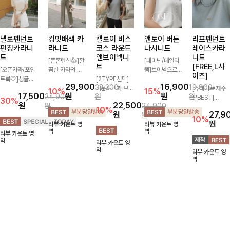
델로펜던트
킹밋배색 카
캘로이 비스
앤토이 버튼
리프펜던트
펀칭카라니
라니트
코스 라운드
나시니트
레이스카라
트
앤브이넥니
니트
[쫀쫀텐션👍]깔
[페미닌/데일리
트
[FREE,L사
[오픈카라/포인
끔한 카라와 반
템]브이넥으로
이즈]
트룩🤍]성글한
오픈 디자인이
[2TYPE선택]
답답하지 않고
29,900
16,900
33,200
19,800
짜임으로 시원한
만나 하나만 입
라운드넥과 브이
베이직한 디자인
[스테디👑재주
10%
15%
17,500
원
원
24,900
원
원
통기성 느껴지는
어도 완성도 높
넥 두 가지 디자
의이너로 단독으
문BEST]
30%
원
22,500
원
24,900
카라 니트! 내추
은 스타일링을
인으로 취향에
로도 언제나 만
사랑스러움 가득
10%
원
27,9
원
럴하게 떨어지는
연출해드려요 부
맞게 선택 가능
능 아이템!산뜻
담은 카라 니트
10%
원
리뷰 카운트 영
리뷰 카운트 영
여유핏에 오픈
담 없이 즐기기
한 베이직 니트
한 여름, 시원하
에 펜던트 포인
역
역
리뷰 카운트 영
카라 디테일 더
좋은 데일리 니
🤍 깔끔한 실루
게 보내요 :) ♡
트까지 톡-톡 얼
역
리뷰 카운트 영
해져 꾸안꾸 무
트로 어디에나
엣과 부드러운
굴을 밝혀주는
역
리뷰 카운트 영
드로 즐기기 좋
손쉽게 매치됩니
착용감으로 단독
컬러와 함께 해
역
아요-
다
은 물론 이너까
요-
지 활용도 높게
즐기기 좋아요
✨