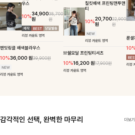
칠킷배색 프린팅맨투맨
우스
티
34,900
38,700
10%
20,700
원
22,900
원
10%
원
원
리뷰 카운트 영역
룬셀
리뷰 카운트 영역
펜밋링클 배색블라우스
10
브쉘모달 프린팅티셔츠
10%
36,000
원
39,900원
10%
16,200
원
17,900원
리뷰 
리뷰 카운트 영역
리뷰 카운트 영역
감각적인 선택, 완벽한 마무리
더보기