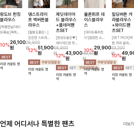
랑도브 펀칭
댕스트라이
제딧레이어
뮬론퍼프 레
필딩버튼 카
블라우스
프 백버튼블
드 블라우스
이스블라우
라블라우스
라우스
+플레어팬
스
+와이드팬
[특별한날/데이
츠SET
츠SET
트룩🎀]독특한
[활용도좋은✨]
[데이트룩추천
펀칭 패턴으로
은은한 스트라이
[완성도높은💗]
🩷]깔끔한 소매
[SET PICK]버
26,100
28,900
시원해보이면서
프 패턴이 더해
레이어드한 듯
퍼프와 레이스
튼 카라 블라우
10%
원
51,900
29,900
원
58,900
33,200
로맨틱한 무드를
져 심플한 코디
자연스러운 나시
자수로 사랑스러
스와 팬츠, 스트
12%
10%
원
43,900
원
49,9
원
49,800
원
선사하는 블라우
에도 세련된 포
와 버튼 원피스
운 분위기를 담
랩까지 구성된
12%
10%
원
원
원
스:) 풍성한 퍼프
인트를 더해드리
가 함께 구성된
았으며 은은한
활용도 높은 3
리뷰 카운트 영
소매와 밑단 셔
며 깔끔한 스트
세트 아이템입니
체크 패턴이 더
종 세트 🤍 코디
역
리뷰 카운트 영
리뷰 카운트 영
링으로 스타일을
라이프 디테일로
다. 코디 고민 없
해져 밋밋함 없
걱정 없이 한 번
역
역
리뷰 카운트 영
리뷰 카운트 영
더했어요
유행 없이 오래
이 한 벌만으로
이 여성스러움
에 완성도 있는
역
역
함께하기 좋은
도 내추럴하면서
가득 느껴지는
스타일링을 연출
블라우스예요
여성스러운 썸머
블라우스에요🤍
할 수 있어 데일
룩 완성!
리하게 즐기기
좋아요 ✨
언제 어디서나 특별한 팬츠
더보기