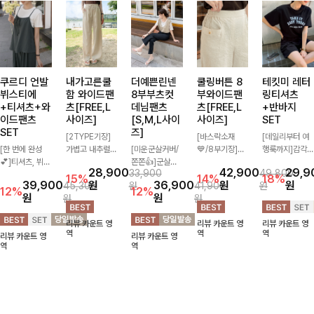
쿠르디 언발
내가고른쿨
더예쁜린넨
쿨링버튼 8
테킷미 레터
뷔스티에
함 와이드팬
8부부츠컷
부와이드팬
링티셔츠
+티셔츠+와
츠[FREE,L
데님팬츠
츠[FREE,L
+반바지
이드팬츠
사이즈]
[S,M,L사이
사이즈]
SET
SET
즈]
[2TYPE기장]
[바스락소재
[데일리부터 여
[한 번에 완성
가볍고 내추럴한
[미운군살커버/
💙/8부기장]사
행룩까지]감각
💕]티셔츠, 뷔스
소재감으로 여름
쫀쫀👍]군살을
이드 버튼 디테
적인 레터링 티
28,900
42,900
29,9
33,900
49,800
티에, 팬츠까지
시즌 시원하게
잡아주는 깔끔한
일이 은은한 포
셔츠와 플레어
15%
14%
18%
39,900
원
36,900
원
원
45,300
원
41,900
원
한 번에 구성된
즐기기 좋은 와
부츠컷 핏에 발
인트가 되어주는
핏 반바지가 함
12%
12%
원
원
원
원
실속 있는 3피
이드 팬츠! 허리
목이 드러나는
와이드 팬츠입니
께 구성된 세트
스 세트 🖤 따로
밴딩과 스트링
8부 기장으로
다. 여유롭게 떨
아이템으로, 편
리뷰 카운트 영
리뷰 카운트 영
리뷰 카운트 영
또 같이 활용하
디테일로 편안한
다리를 슬림하고
어지는 실루엣과
안하면서도 캐주
역
역
역
리뷰 카운트 영
리뷰 카운트 영
기 좋아 코디 걱
착용감을 더했으
길어보이게 만들
가볍게 바스락거
얼한 꾸안꾸룩을
역
역
정 없이 데일리
며, 여유롭게 떨
어주며 생지 소
리는 소재감으로
완성해드립니다
하게 즐기기 좋
어지는 와이드핏
재로 멋을 더한
시원하고 편안하
✨🩵
아요 ✨
이 군살을 자연
데님팬츠에요~!
게 즐기기 좋은
스럽게 커버해준
아이템-
답니다:)