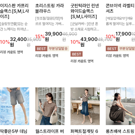
이지스판 카프리
초리스트링 카라
굿핀턱라인 린넨
콘브이넥 라벨티
슬랙스[S,M,L사
블라우스
와이드슬랙스
셔츠
이즈]
[S,M,L사이즈]
[핏조절/깔끔단정]차
[매일입어요🩵]여유
[슬림핏연출]입는 순
르르 떨어지는 가벼운
[군살커버✨]린넨 혼
롭게 떨어지는 실루엣
간 느껴지는 뛰어난
소재감으로 시원하고
방 소재로 시원하고
과 깔끔한 브이넥 디
39,900
17,900
46,900
1
신축성으로 활동량 많
쾌적하게 즐기기 좋은
쾌적하게 즐기기 좋은
자인으로 데일리하게
15%
10%
32,400
원
43,900
원
35,900
원
48,700
원
은 날에도 편안하게
카라 블라우스- 심플
와이드 슬랙스입니다.
즐기기 좋은 티셔츠-
10%
10%
원
원
원
원
🌿 발목이 드러나는
한 디자인에 클래식한
핀턱 디테일과 여유로
소매 라벨 디테일이
카프리 기장이 다리
카라와 버튼 디테일을
운 와이드 핏이 더해
은은한 포인트를 더해
리뷰 카운트 영역
리뷰 카운트 영역
리뷰 카운트 영역
라인을 더욱 길고 산
더해 데일리부터 오피
져 길고 멋스러운 실
심플하면서도 센스 있
리뷰 카운트 영역
뜻하게 보여주며, 깔
스룩까지 활용도 높게
루엣을 완성해드려
는 스타일을 완성해드
끔한 실루엣으로 출근
입기 좋아-
요-
려요!
룩부터 데일리룩까지
활용도 높게 즐기기
좋습니다
딱좋은5부 데님
월스트라이프 버
퍼펙트절개핏 6
롱츠배색 스트링