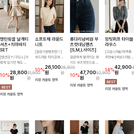
헨틴링클 날개티
소프트해 라운드
롱다리넘버원 부
밍팃퍼프 타이블
셔츠+치마바지
니트
츠컷데님팬츠
라우스
SET
[S,M,L사이즈]
[깔끔기본템추천🤍]
[고급스러움/하객룩
[텐션감↑/구김↓]가
부드러운 터치감과 군
깔끔하게 떨어지는 와
추천💎]여성스러운
볍게 입기만 해도 코
더더기 없는 디자인으
이드 부츠컷핏으로 다
브이넥 라인과 타이
26,100
42,900
28,900
디가 완성되는 세트
로 매일 손이 가는 자
리 라인을 길어 보이
디테일이 어우러져 우
10%
14%
28,800
원
47,700
원
31,900
원
52,900
아이템으로, 자연스럽
체제작 니트입니다.
게 연출해주는 데님
아한 무드를 완성해주
10%
10%
원
원
원
원
게 퍼지는 프릴 날개
자연스럽게 떨어지는
팬츠입니다. 은은한
는 7부 블라우스 🤍
리뷰 카운트 영역
소매가 우아한 포인트
여유핏과 깔끔한 라운
워싱이 더해져 캐주얼
여유로운 7부 소매로
리뷰 카운트 영역
리뷰 카운트 영역
를 더해드립니다💕
드넥으로 단독은 물론
하면서도 세련된 분위
편안하게 착용되며 데
리뷰 카운트 영역
잔잔한 링클 텍스처
이너로도 활용하기 좋
기를 완성하며, 데일
일리룩부터 출근룩,
소재와 편안한 허리밴
아요.
리하게 손이 자주 가
하객룩까지 세련된 스
딩으로 하루 종일 산
요-
타일링을 연출하기 좋
뜻하고 쾌적하게 즐겨
은 아이템이에요
보세요!