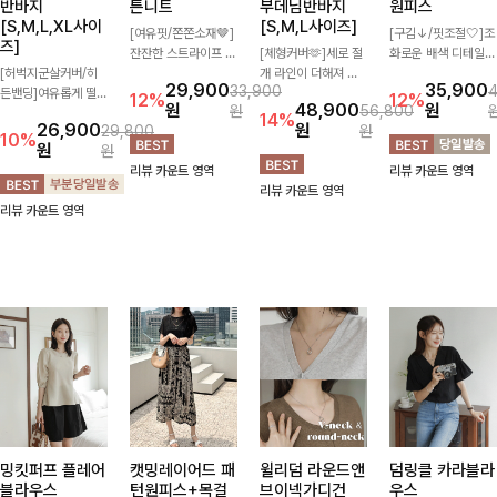
반바지
튼니트
부데님반바지
원피스
[S,M,L,XL사이
[S,M,L사이즈]
[여유핏/쫀쫀소재🤎]
[구김↓/핏조절🤍]조
즈]
잔잔한 스트라이프 패
[체형커버🫶]세로 절
화로운 배색 디테일로
[허벅지군살커버/히
턴과 버튼 포인트가
개 라인이 더해져 다
스타일을 더한 원피
29,900
35,900
33,900
든밴딩]여유롭게 떨어
더해져 캐주얼하면서
리 라인을 더욱 길고
스! 스트링이 내장되
12%
12%
원
48,900
원
원
56,800
지는 와이드핏과 부담
도 세련된 무드를 연
슬림하게 연출해주는
어있어 여리여리한 라
14%
26,900
원
29,800
원
없는 5부 기장으로 편
출해주는 니트- 가볍
5부 데님 반바지 🤍
인을 만들어주고 넉넉
10%
원
원
안하게 즐기기 좋은
고 부드러운 착용감으
부담 없는 기장과 여
한 포켓으로 실용성까
리뷰 카운트 영역
리뷰 카운트 영역
데님 팬츠 ✨ 빈티지
로 단독은 물론 데일
유로운 핏으로 편안하
지 갖췄어요:)
리뷰 카운트 영역
한 워싱감이 더해져
리룩으로 활용하기 좋
게 착용되며 다양한
리뷰 카운트 영역
캐주얼하면서도 트렌
은 아이템!
상의와 손쉽게 매치되
디한 무드로 연출
어 데일리부터 휴가룩
까지 활용도 높게 즐
기기 좋아요 d
밍킷퍼프 플레어
캣밍레이어드 패
윌리덤 라운드앤
덤링클 카라블라
블라우스
턴원피스+목걸
브이넥가디건
우스