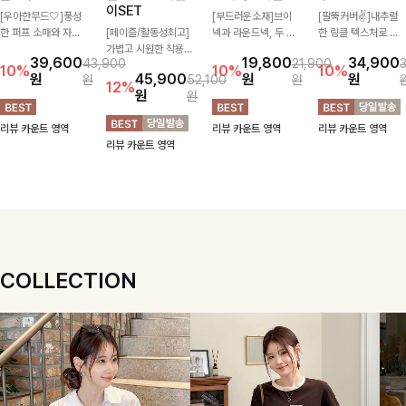
이SET
[우아한무드🤍]풍성
[부드러운소재]브이
[팔뚝커버✌]내추럴
한 퍼프 소매와 자연
[페이즐/활동성최고]
넥과 라운드넥, 두 가
한 링클 텍스처로 분
스럽게 퍼지는 플레어
가볍고 시원한 착용감
지 넥 라인 중 취향에
위기 있게 입어지는
39,600
19,800
34,900
43,900
21,900
실루엣이 여성스러운
으로 여름 내내 부담
맞게 선택할 수 있는
블라우스🖤 브이넥
10%
10%
10%
원
45,900
원
원
원
52,100
원
무드를 완성해주는 블
없이 즐기기 좋은 라
활용도 높은 가디건
카라 디자인에 여유로
12%
원
원
라우스 🤍 체형을 자
운드 니트 🤍 베이직
🤍 부드러운 착용감
운 소매핏 더해져 여
연스럽게 커버해주며
한 디자인으로 다양한
과 베이직한 디자인으
리하면서도 시원한 무
리뷰 카운트 영역
리뷰 카운트 영역
리뷰 카운트 영역
걸을 때마다 살랑이는
하의와 손쉽게 매치되
로 단독은 물론 가볍
드로 즐기기 좋아요-
리뷰 카운트 영역
핏으로 데일리룩부터
어 데일리하게 활용하
게 걸쳐 입기 좋아 데
데이트룩까지 화사하
기 좋아요 ✨
일리룩부터 출근룩까
게 즐기기 좋은 아이
지 다양하게 즐기기
템이에요 ✨
좋은 아이템이에요 ✨
COLLECTION