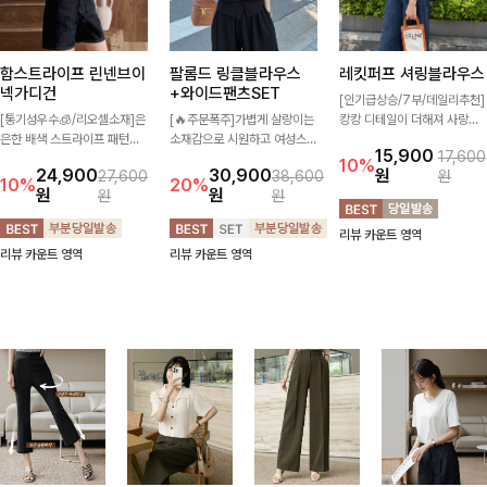
함스트라이프 린넨브이
팔롬드 링클블라우스
레킷퍼프 셔링블라우스
넥가디건
+와이드팬츠SET
[인기급상승/7부/데일리추천]
[통기성우수🧊/리오셀소재]은
[🔥주문폭주]가볍게 살랑이는
캉캉 디테일이 더해져 사랑스
은한 배색 스트라이프 패턴으
소재감으로 시원하고 여성스럽
럽고 풍성한 실루엣을 완성해
15,900
17,600
로 캐주얼하면서도 산뜻한 무
게 입어지는 블라우스+팬츠 세
주는 블라우스 🤍 가볍게 퍼지
10%
24,900
30,900
원
27,600
38,600
원
드 살려주는 니트 가디건 💛
트 🖤 허리 밴딩 디테일로 편
는 핏으로 체형을 자연스럽게
10%
20%
원
원
원
원
브이넥 라인에 슬림하게 떨어
안하면서도 자연스럽게 라인
커버해주며 여성스럽게 즐기기
지는 핏 더해져 단독으로도 여
잡아주어 꾸안꾸 무드로 멋스
좋아요 ✨
리뷰 카운트 영역
리하고 세련되게 입어져요-
럽게 완성!
리뷰 카운트 영역
리뷰 카운트 영역