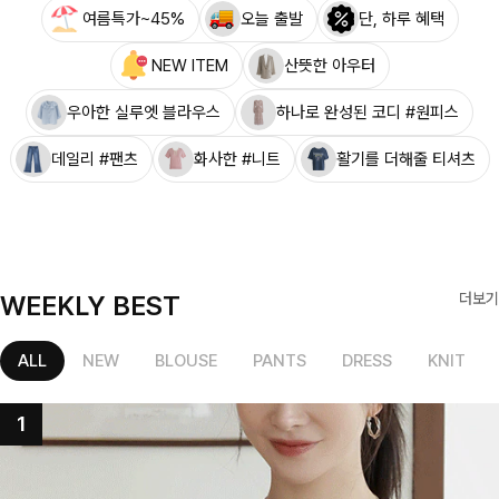
여름특가~45%
오늘 출발
단, 하루 혜택
NEW ITEM
산뜻한 아우터
우아한 실루엣 블라우스
하나로 완성된 코디 #원피스
데일리 #팬츠
화사한 #니트
활기를 더해줄 티셔츠
WEEKLY BEST
더보기
ALL
NEW
BLOUSE
PANTS
DRESS
KNIT