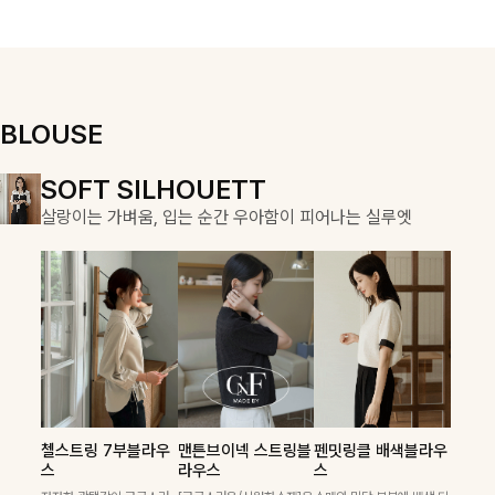
우러져 단정하면
용적이며, 스트
서도 여리한 무
링 디테일로 다
드로 입어져✨
양한 핏을 연출
할 수 있어 데일
리부터 여행룩까
지 멋스럽게 즐
BLOUSE
기기 좋아요 ✨
DOUBLE THE JOY
SOFT SILHOUETT
COZY ESSENTIAL
함께할 때 더욱 완벽한, 합리적인 선택으로 채우는 즐거움
살랑이는 가벼움, 입는 순간 우아함이 피어나는 실루엣
매일의 일상을 부드럽게 감싸줄 니트 컬렉션
켐펜던트 꽈배기니트
칠스트라이프 카라7
폴딘울 골지유넥니트
첼스트링 7부블라우
맨튼브이넥 스트링블
펜밋링클 배색블라우
필첸체크 스트링블라
캠릿리본 뷔스티에원
테킷미 레터링티셔츠
부니트
스
라우스
스
꽈배기 짜임에 미니 펜던트
[여리핏/가벼운착용감]은은
우스+플레어스커트
피스+티셔츠SET
+반바지SET