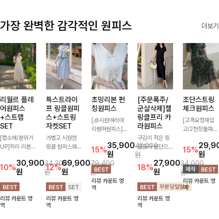
가장 완벽한 감각적인 원피스
더보기
리월르 플레
특스트라이
초밍리본 펀
[주문폭주/
조단스트링
어원피스
프 링클원피
칭원피스
군살삭제]젤
체크원피스
+스트랩
스+스트링
링클프리 카
[🧊시원여리여
[고객요청재입
SET
자켓SET
라원피스
리썸머원피스]
고/2천장돌파
[캡소매/분위기
가볍고 시원한
섬세한 펀칭 디
구김이 적은 링
💚]하나만 툭 착
35,900
29,9
42,200
UP]허리 리본
링클 원피스와
테일과 리본 포
클프리 원단으로
용해줘도 스타일
15%
15%
원
원
원
스트랩이 세트로
스트링 자켓이
인트가 어우러져
항상 깔끔하게
리시해 보이는
30,900
69,900
27,900
34,300
79,400
34,000
구성되어 여성스
세트로 구성되어
사랑스러운 무드
착용 가능하며
휘뚜루 마뚜루
10%
12%
18%
원
원
원
원
원
원
럽고 우아한 실
코디 고민 없이
를 더한 원피스
일자로 떨어지는
아이템 ~ ! 인생
리뷰 카운트 영
리뷰 카운트 영
루엣을 완성해주
완성도 높은 스
🤍 여리하게 퍼
넉넉한 핏으로
샷 건질 수 있는
역
역
는 원피스- 자연
타일링을 연출해
지는 실루엣으로
군살을 완벽히
세련된 무드의
리뷰 카운트 영
리뷰 카운트 영
리뷰 카운트 영
스럽게 퍼지는
주는 아이템 🤍
로맨틱하고 여성
커버해주는 원피
체크 패턴이 들
역
역
역
플레어 라인과
따로 또 같이 활
스럽게 연출돼요
스에요🖤
어간 원피스 : )
깔끔한 핏이 어
용하기 좋아 실
✨