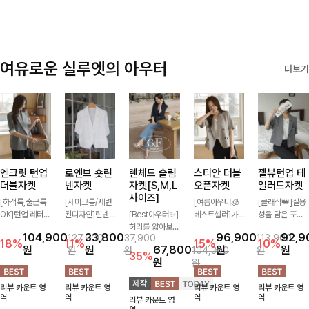
여유로운 실루엣의 아우터
더보기
엔크릿 턴업
로엔브 숏린
렌체드 슬림
스티안 더블
젤뷰턴업 테
더블자켓
넨자켓
자켓[S,M,L
오픈자켓
일러드자켓
사이즈]
[하객룩,출근룩
[세미크롭/세련
[여름아우터🧊
[클래식👑]실용
OK]턴업 레터링
된디자인]린넨
[Best아우터✨]
베스트셀러]가
성을 담은 포켓
포인트로 센스
이 블렌딩된 가
허리를 얇아보이
볍게 툭 걸쳐도
에 버튼과 소매
104,900
33,800
96,900
92,9
127,900
37,900
113,900
있게 완성된 썸
볍고 드라이한
게 만들어줄 슬
멋스러운 무드가
턴업 디테일로
18%
11%
15%
10%
원
원
67,800
원
원
원
원
104,300
원
머 자켓, 더블버
소재감으로 한여
림핏! 깔끔하고
살아나는 썸머
멋을 더했으며
35%
원
원
튼 디자인으로
름에도 부담 없
단정한 핏으로
오픈자켓✨ 백
유연한 소재로
깔끔하고 세련된
이 툭 걸치기 좋
고급스러운 분위
슬릿 디테일로
자연스러운 실루
리뷰 카운트 영
리뷰 카운트 영
리뷰 카운트 영
리뷰 카운트 영
무드가 느껴져요
은 반팔 자켓, 크
기를 연출시켜줄
착용감이 편안하
엣을 연출해주는
역
역
역
역
리뷰 카운트 영
🩶 가볍고 시원
롭에 가까운 깔
아우터로 데일리
며 깔끔한 핏과
아우터에요~!