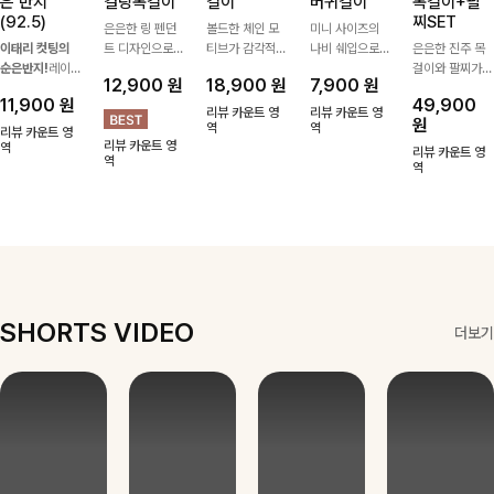
은 반지
컬링목걸이
걸이
버귀걸이
목걸이+팔
(92.5)
찌SET
은은한 링 펜던
볼드한 체인 모
미니 사이즈의
이태리 컷팅의
트 디자인으로
티브가 감각적인
나비 쉐입으로
은은한 진주 목
순은반지!
레이
심플한 POINT,
포인트가 되어주
은은하게 빛을
걸이와 팔찌가
12,900
원
18,900
원
7,900
원
어드 하기 좋은
써지컬스틸 소재
는 귀걸이- 심플
내어줄 이어링,
세트로 구성되어
11,900
원
49,900
반지에요!고급스
로 변색 걱정 없
하면서도 존재감
과하지 않은 포
한 번에 완성도
리뷰 카운트 영
리뷰 카운트 영
원
러운 컬러감과
이 데일리로 착
있는 디자인으로
역
인트가 되어줘
역
높은 스타일링을
리뷰 카운트 영
리뷰 카운트 영
디테일로 강추에
역
용하기 좋아요-
데일리룩부터 스
데일리로 착용하
연출해주는 아이
리뷰 카운트 영
역
요^^
타일리시한 포인
기 좋아요:)
템 🤍 데일리룩
역
트룩까지 다양하
부터 하객룩, 모
게 매치하기 좋
임룩까지 우아한
은 아이템💎
포인트를 더해주
며 따로 또는 함
께 다양하게 활
용하기 좋아요
✨
SHORTS VIDEO
더보기