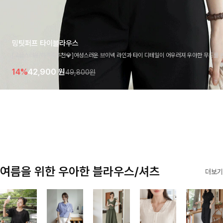
밍팃퍼프 타이블라우스
[고급스러움/하객룩추천💎]여성스러운 브이넥 라인과 타이 디테일이 어우러져 우아한 무드를 
라우스 🤍 여유로운 7부 소매로 편안하게 착용되며 데일리룩부터 출근룩, 하객룩까지 세련된
14%
42,900
원
49,800원
기 좋은 아이템이에요
여름을 위한 우아한 블라우스/셔츠
더보기