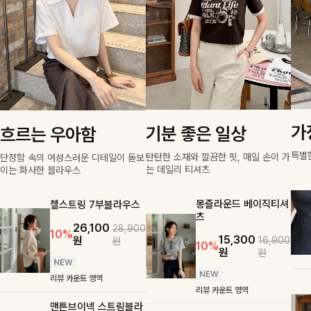
가
기분 좋은 일상
흐르는 우아함
특별
탄탄한 소재와 깔끔한 핏, 매일 손이 가
단정함 속의 여성스러운 디테일이 돋보
는 데일리 티셔츠
이는 화사한 블라우스
몽즐라운드 베이직티셔
첼스트링 7부블라우스
츠
26,100
28,900
10%
15,300
원
16,900
원
10%
원
원
리뷰 카운트 영역
리뷰 카운트 영역
맨튼브이넥 스트링블라