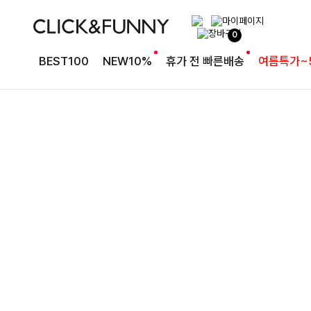
절개 디테일로 세련된 핏
0
퍼펙트절개핏 6부데님반바지[S,M,L사이즈]
BEST100
NEW10%
휴가 전 빠른배송
여름특가~