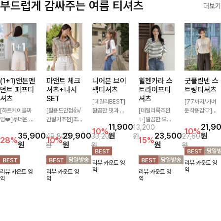
부드럽게 감싸주는 여름 티셔츠
더보기
(1+1)앤튼펜
파앤트 체크
니어븐 브이
힐첸카라 스
굿플린넨 스
던트 퍼프티
셔츠+나시
넥티셔츠
트라이프티
트링티셔츠
셔츠
SET
셔츠
[데일리BEST]
[77까지/가벼
[하트케이블짜
[활용도만점👍/
깔끔한 핏과 디
[데일리룩추천
운착용감🤍]린
임❤️]무더운 여
간절기추천]조
자인에 슬라브
✨]깔끔한 오픈
넨 소재와 내추
11,900
21,9
13,200
름 사랑스러운
화로운 컬러 배
소재로 밋밋함
카라넥과 조화로
럴한 플라워 프
10%
10%
35,900
29,900
원
23,500
원
49,800
33,200
원
27,600
낭만같은 티셔츠
색으로 감각적이
없이 착용 가능
운 배색이 들어
린팅이 포인트가
28%
10%
15%
원
원
원
원
원
원
소재감에서 주는
면서 단독부터
하며 심플하게
간 스트라이프
되어 하나만으로
포인트와 금장으
세트까지 활용도
입어도 좋고 레
패턴으로 단정하
도 감성 있는 스
리뷰 카운트 영
리뷰 카운트 영
로 고급스러움도
높게 즐기는 셔
이어드해서 입어
고 캐주얼한 무
타일을 완성해드
역
역
리뷰 카운트 영
리뷰 카운트 영
리뷰 카운트 영
놓치지 말아요♥
츠+나시 SET!
도 좋은 데일리
드를 선사하는
리는 티셔츠-🌼
역
역
역
캐주얼한 감성으
티셔츠에요~!
반팔 티셔츠에
🌿
로 대충 입어도
요:)
이쁜 ITEM 💛