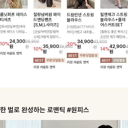
롬닛퍼프 레이스
찰랑넘버원 와이
필첸체크 스트링
드람린넨 스트링
티셔츠
드밴딩팬츠
블라우스+플레
블라우스
[S,M,L사이즈]
어스커트SET
[화사한실루엣]넥라
[시원함🧊/77사이즈
인에 레이스 디테일로
[군살커버만점/썸머
[활용도 좋은 투피스]
까지]가볍고 내추럴한
여성스러운 분위기를
소재]가볍게 찰랑이는
은은한 체크 패턴과
텍스처가 돋보이는 블
24,300
34,900
26,900
43,600
더했으며 풍성한 퍼프
원단과 여유로운 와이
허리 스트링 디테일이
라우스로, 답답함 없
10%
20%
원
35,900
42,900
원
원
39,800
원
소매로 군살을 숨겨주
드 핏으로 하루 종일
어우러진 투피스 세트
는 슬릿 카라 디자인
10%
14%
원
원
원
는 동시에 러블리한
편안하게 착용하실 수
입니다. 여유로운 상
이 얼굴선을 더욱 시
리뷰 카운트 영역
무드를 극대화시킨 티
있는 팬츠입니다 🖤
의와 풍성하게 퍼지는
원하게 연출해드립니
리뷰 카운트 영역
셔츠에요🤍
✨ 허리 전체 밴딩과
롱스커트가 자연스러
다 🤍🌿
리뷰 카운트 영역
리뷰 카운트 영역
스트링 디테일로 안정
운 체형 커버는 물론,
감 있는 착용감을 더
단품으로도 다양하게
해드려요!
활용하기 좋아요🖤
한 벌로 완성하는 로맨틱 #원피스