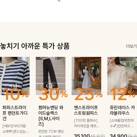
역
한 소재감으로
끔한 기장감과
로도, 특별한 날
은은한 결감으로
여름에도 부담
단정한 테일러드
에도 걸치기 좋
데일리부터 출근
없이 툭 걸치기
카라 디테일이
답니다!
룩까지 센스 있
좋은 아이템!
더해져 데일리룩
게 매치돼요
은 물론 출근룩
까지 세련된 무
드로 완성해줘요
🤍
놓치기 아까운 특가 상품
더보기
10
30
25
12
%
%
%
%
퍼피스트라이
썸머뉴밴딩 와
밴스트라이프
쥬린레이스 카
프 펜던트가디
이드슬랙스
스트링원피스
라블라우스
건
[S,M,L사이
[700장 돌파☆]
[소매롤업/펀칭자
즈]
[여유핏/부드러운
허리라인을 예쁘게
수💕]잔잔하고 고
소재💙]센스있는
편안한 7CM 밴딩
잡아주는 스트링과
급스러운 자수 디
35,100
34,900
46,800
39,6
스트라이프 패턴에
과 시원한 와이드
깔끔한 스트라이프
테일이 사랑스러운