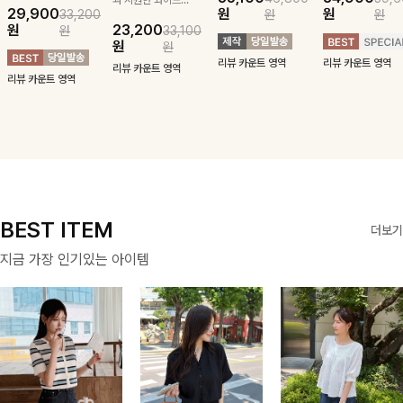
29,900
원
원
33,200
원
원
귀여운 퍼피 펜던
구김 제로 슬랙스
패턴에 링클프리!
블라우스-페미닌
원
23,200
원
33,100
트로 포인트를 선
로 여름 잡아보자 !
💙플레어지는 롱한
하면서 여리한 무
원
원
사하는 니트 가디
기장감까지 완벽한
드로 즐겨지는
리뷰 카운트 영역
리뷰 카운트 영역
건을 소개할게요 :)
데일리 원피스:B
ITEM
리뷰 카운트 영역
리뷰 카운트 영역
BEST ITEM
더보기
지금 가장 인기있는 아이템