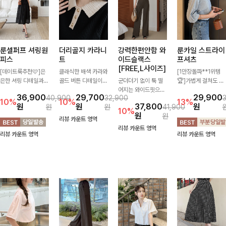
룬셀퍼프 셔링원
더리골지 카라니
강력한편안함 와
룬카일 스트라이
피스
트
이드슬랙스
프셔츠
[FREE,L사이즈]
[데이트룩추천🩷]은
클래식한 배색 카라와
[1만장돌파**1위템
은한 셔링 디테일과
골드 버튼 디테일이
군더더기 없이 툭 떨
🏆]가볍게 걸쳐도 살
퍼프 소매가 어우러져
세련된 포인트를 더해
어지는 와이드핏으로
아나는 산뜻한 컬러
36,900
29,700
29,900
40,900
32,900
사랑스러운 무드를 완
주는 니트입니다. 세
세련된 실루엣을 완성
감, 여름에 딱 맞는 코
10%
10%
13%
원
원
37,800
원
원
원
41,900
성해주는 원피스🤍
로 골지 짜임이 슬림
해주는 슬랙스입니다.
튼 셔츠❤️ 여유 있는
10%
원
원
허리 스모크 밴딩이
한 실루엣을 연출해
깔끔한 디자인과 롱한
핏과 스트라이프 패
리뷰 카운트 영역
슬림한 실루엣을 연출
단정하면서도 여성스
기장감으로 다리가 길
턴, 자연스러운 실루
리뷰 카운트 영역
리뷰 카운트 영역
리뷰 카운트 영역
해주며, 자연스럽게
러운 무드를 완성해드
어 보이고 뒷밴딩으로
엣으로 데일리 코디에
퍼지는 플레어 라인으
려요.
편안하기까지-
부담 없이 매치된답니
로 여성스럽고 편안하
다:)
게 즐기기 좋아요