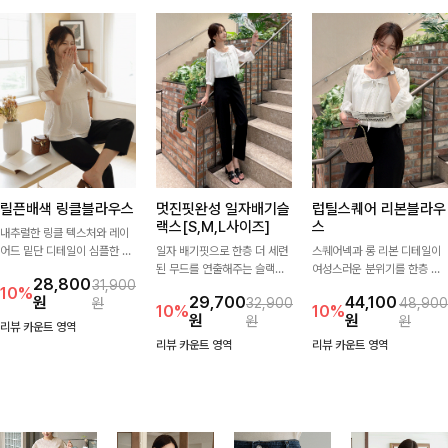
릴픈배색 링클블라우스
멋진핏완성 일자배기슬
럽틸스퀘어 리본블라우
랙스[S,M,L사이즈]
스
내추럴한 링클 텍스처와 레이
어드 밑단 디테일이 심플한 디
일자 배기핏으로 한층 더 세련
스퀘어넥과 롱 리본 디테일이
자인에 포인트를 더해주며, 가
된 무드를 연출해주는 슬랙스
여성스러운 분위기를 한층 더
28,800
31,900
볍게 툭 입기만 해도 멋스러운
입니다. 차분한 핏감과 롱한 기
해주는 블라우스입니다. 자연
10%
원
29,700
44,100
원
32,900
48,900
스타일을 완성해드려요- 여유
장으로 상의를 어떤 스타일과
스럽게 잡힌 셔링과 봉긋한 소
10%
10%
원
원
원
원
로운 핏으로 군살은 자연스럽
매치해도 멋스럽게 완성돼요.
매가 여리한 실루엣을 연출해
리뷰 카운트 영역
게 커버해주고, 편안한 착용감
특별한 날은 물론 데일리룩으
리뷰 카운트 영역
리뷰 카운트 영역
까지 더해 손이 자주 가는 데일
로도 부담 없이 즐기기 좋아요
리 아이템이랍니다🤍
🎀