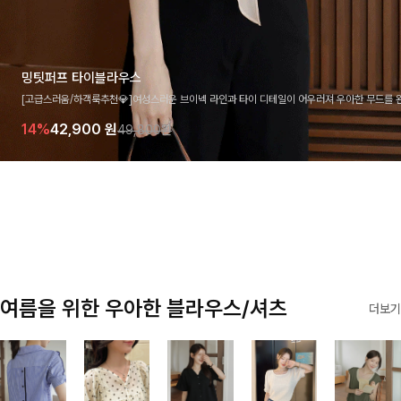
밍팃퍼프 타이블라우스
[고급스러움/하객룩추천💎]여성스러운 브이넥 라인과 타이 디테일이 어우러져 우아한 무드를 
라우스 🤍 여유로운 7부 소매로 편안하게 착용되며 데일리룩부터 출근룩, 하객룩까지 세련된
14%
42,900
원
49,800원
기 좋은 아이템이에요
여름을 위한 우아한 블라우스/셔츠
더보기