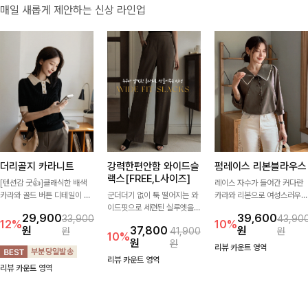
매일 새롭게 제안하는 신상 라인업
더리골지 카라니트
강력한편안함 와이드슬
펌레이스 리본블라우스
랙스[FREE,L사이즈]
[텐션감 굿👍]클래식한 배색
레이스 자수가 들어간 커다란
카라와 골드 버튼 디테일이 세
군더더기 없이 툭 떨어지는 와
카라와 리본으로 여성스러우면
련된 포인트를 더해주는 니트
이드핏으로 세련된 실루엣을
서 사랑스러운 무드가 가득 느
29,900
39,600
33,900
43,90
입니다. 세로 골지 짜임이 슬림
완성해주는 슬랙스입니다. 깔
껴지는 블라우스에요🤎
12%
10%
원
37,800
원
원
41,900
원
한 실루엣을 연출해 단정하면
끔한 디자인과 롱한 기장감으
10%
원
원
서도 여성스러운 무드를 완성
로 다리가 길어 보이고 뒷밴딩
리뷰 카운트 영역
해드려요.
으로 편안하기까지-
리뷰 카운트 영역
리뷰 카운트 영역