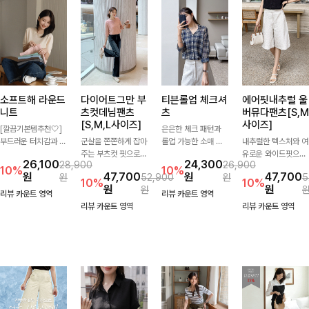
소프트해 라운드
다이어트그만 부
티븐롤업 체크셔
에어핏내추럴 울
니트
츠컷데님팬츠
츠
버뮤다팬츠[S,M
[S,M,L사이즈]
사이즈]
[깔끔기본템추천🤍]
은은한 체크 패턴과
부드러운 터치감과 군
군살을 쫀쫀하게 잡아
롤업 가능한 소매 디
내추럴한 텍스처와 여
더더기 없는 디자인으
주는 부츠컷 핏으로
테일로 다양한 분위기
유로운 와이드핏으로
26,100
24,300
28,900
26,900
로 매일 손이 가는 자
다리 라인을 이쁘고
를 연출하실 수 있어
군살은 자연스럽게 커
10%
10%
원
47,700
원
47,700
원
52,900
원
5
체제작 니트입니다.
깔끔하게 만들어주고
요🌿 차르르 흐르는
버해드리는 버뮤다 팬
10%
10%
원
원
원
자연스럽게 떨어지는
진청 색감으로 더욱
가벼운 소재와 여유로
츠 🤍 깔끔한 허리 디
리뷰 카운트 영역
리뷰 카운트 영역
여유핏과 깔끔한 라운
슬림해보이는 효과를
운 핏으로 단독은 물
테일과 편안한 착용감
리뷰 카운트 영역
리뷰 카운트 영역
드넥으로 단독은 물론
주는 데님팬츠!
론 아우터처럼 툭 걸
으로 데일리부터 출근
이너로도 활용하기 좋
쳐도 멋스러운 데일리
룩까지 산뜻하게 즐기
아요.
셔츠입니다
기 좋은 팬츠예요!