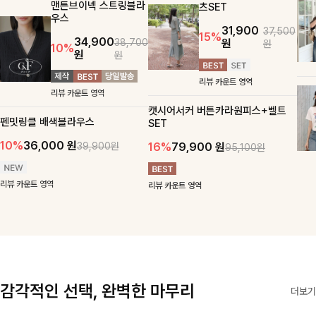
맨튼브이넥 스트링블라
츠SET
우스
31,900
37,500
15%
34,900
원
38,700
원
10%
원
원
리뷰 카운트 영역
리뷰 카운트 영역
캣시어서커 버튼카라원피스+벨트
펜밋링클 배색블라우스
SET
10%
36,000
원
16%
79,900
원
39,900원
95,100원
리뷰 카운트 영역
리뷰 카운트 영역
감각적인 선택, 완벽한 마무리
더보기