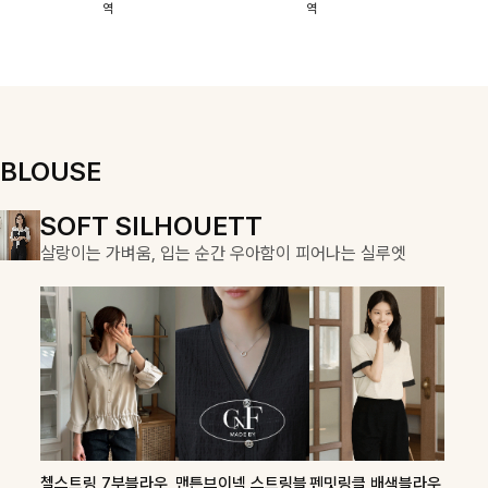
역
역
이에요:)
스에요🖤
돼요
할 수 있어요🤍
여유로운 핏이
만나 편안함은
물론, 고급스러
운 분위기까지
더해드립니다
BLOUSE
DOUBLE THE JOY
SOFT SILHOUETT
COZY ESSENTIAL
함께할 때 더욱 완벽한, 합리적인 선택으로 채우는 즐거움
살랑이는 가벼움, 입는 순간 우아함이 피어나는 실루엣
매일의 일상을 부드럽게 감싸줄 니트 컬렉션
론클디 브이넥니트
칠스트라이프 카라7
셀드펜던트 7부니트
첼스트링 7부블라우
맨튼브이넥 스트링블
펜밋링클 배색블라우