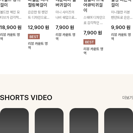
걸이
컬링목걸이
버귀걸이
어큐빅귀걸
걸이
이
볼드한 체인 모
은은한 링 펜던
미니 사이즈의
미니멀한 리본
티브가 감각적인
트 디자인으로
나비 쉐입으로
스퀘어 디자인으
펜던트로 은은한
포인트가 되어주
심플한 POINT,
은은하게 빛을
로 감각적인 무
포인트를 더해주
18,900
원
12,900
원
7,900
원
9,900
원
는 귀걸이- 심플
써지컬스틸 소재
내어줄 이어링,
드를 더했고 그
는 목걸이예요.
7,900
원
하면서도 존재감
로 변색 걱정 없
과하지 않은 포
안에 큐빅을 담
골드, 실버 컬러
리뷰 카운트 영
리뷰 카운트 영
리뷰 카운트 영
있는 디자인으로
역
이 데일리로 착
인트가 되어줘
역
아 더욱 고급스
로 구성돼 어떤
역
리뷰 카운트 영
데일리룩부터 스
용하기 좋아요-
데일리로 착용하
럽게 연출되는
룩에도 부담 없
역
리뷰 카운트 영
타일리시한 포인
기 좋아요:)
귀걸이에요~!
이 매치하기 좋
역
트룩까지 다양하
아요
게 매치하기 좋
은 아이템💎
SHORTS VIDEO
더보기