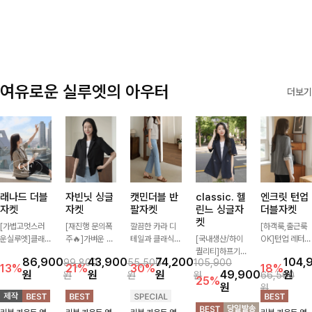
✨🩵
감에 캐주얼한
감성까지 더해져
데일리하게 손이
자주 가요
여유로운 실루엣의 아우터
더보기
래나드 더블
자빈닛 싱글
캣민더블 반
classic. 헬
엔크릿 턴업
자켓
자켓
팔자켓
린느 싱글자
더블자켓
켓
[가볍고멋스러
[재진행 문의폭
깔끔한 카라 디
[하객룩,출근룩
운실루엣]클래
주🔥]가벼운 소
테일과 클래식한
[국내생산/하이
OK]턴업 레터링
식하면서 베이직
재로 툭 걸쳐주
더블 버튼 디자
퀄리티]하프기
포인트로 센스
86,900
43,900
74,200
104,
99,800
55,500
105,900
하게 걸치기 좋
기만 해도 캐주
인으로 세련된
장의 부담스럽지
있게 완성된 썸
13%
21%
30%
18%
원
원
원
49,900
원
원
원
원
66,500
은 반팔 자켓-자
얼한 무드를 만
무드를 완성한
않은 기장으로
머 자켓, 더블버
25%
원
원
주 입게 될 깔끔
들어주며 반팔
반팔 자켓 ✨ 가
클래식이 주는
튼 디자인으로
한 핏은 물론, 쾌
디자인으로 더운
볍게 걸쳐주기만
멋!스탠다드한
깔끔하고 세련된