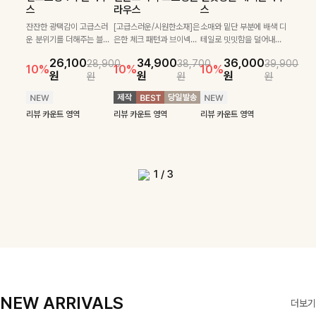
필첸체크 스트링블라
특스트라이프 링클원
헨틴링클 날개티셔츠
부니트
스
라우스
스
우스+플레어스커트
피스+스트링자켓
+치마바지SET
부드럽게 몸을 감싸는 니트
넉넉한 핏으로 편하게 착용
SET
SET
짜임으로 편안한 착용감을
[골드버튼/클래식무드🤍]
가능한 심플&베이직 무드의
잔잔한 광택감이 고급스러
[고급스러운/시원한소재]은
소매와 밑단 부분에 배색 디
[텐션감↑/구김↓]가볍게
더해드리며 여유 있게 떨어
스트라이프 패턴으로 데일
니트!레터리 펜던트로 고급
운 분위기를 더해주는 블라
은한 체크 패턴과 브이넥으
테일로 밋밋함을 덜어내고
[활용도 좋은 투피스]은은한
가볍고 시원한 링클 원피스
입기만 해도 코디가 완성되
24,300
25,800
26,900
28,600
지는 핏과 브이넥 디자인이
리룩에 포인트를 더해줄 아
스러운 포인트를 내어주었
우스예요 ✨ 허리 스트링과
로 단정하면서 실버버튼으
더욱 멋스럽게 연출되며 링
10%
10%
체크 패턴과 허리 스트링 디
와 스트링 자켓이 세트로 구
는 세트 아이템으로, 자연스
원
31,900
원
26,100
34,900
36,000
원
35,400
원
28,900
38,700
39,900
29,900
여리여리한 실루엣을 완성
이템입니다 카라넥 디자인
어요:D
프릴 밑단이 자연스럽게 실
로 고급스러운 디테일을 넣
클 소재로 구김 걱정없이 즐
33,900
10%
테일이 어우러진 투피스 세
성되어 코디 고민 없이 완성
럽게 퍼지는 프릴 날개 소매
10%
10%
10%
12%
원
원
원
원
원
원
원
원
42,900
69,900
원
해드려요 ✨ 단독은 물론 다
으로 깔끔한 이미지로 만들
루엣을 살려주며, 여유로운
었으며 밑단스트링으로 핏
길 수 있는 블라우스랍니
49,800
79,400
원
트입니다. 여유로운 상의와
도 높은 스타일링을 연출해
가 우아한 포인트를 더해드
14%
12%
원
원
양한 아우터와도 자연스럽
어 주는 7부 니트입니다 ~
핏으로 편안하면서도 여성
을 더욱 깔끔하게 잡아주는
다:)
원
원
풍성하게 퍼지는 롱스커트가
주는 아이템 🤍 따로 또 같
립니다💕 잔잔한 링클 텍스
리뷰 카운트 영역
리뷰 카운트 영역
게 매치되는 데일리 니트랍
스러운 무드를 완성해준답
블라우스예요 :)
자연스러운 체형 커버는 물
이 활용하기 좋아 실용적이
처 소재와 편안한 허리밴딩
리뷰 카운트 영역
리뷰 카운트 영역
리뷰 카운트 영역
리뷰 카운트 영역
니다
니다 🤍
리뷰 카운트 영역
론, 단품으로도 다양하게 활
며, 스트링 디테일로 다양한
으로 하루 종일 산뜻하고 쾌
리뷰 카운트 영역
리뷰 카운트 영역
용하기 좋아요🖤
핏을 연출할 수 있어 데일리
적하게 즐겨보세요!
부터 여행룩까지 멋스럽게
즐기기 좋아요 ✨
1
/
3
NEW ARRIVALS
더보기