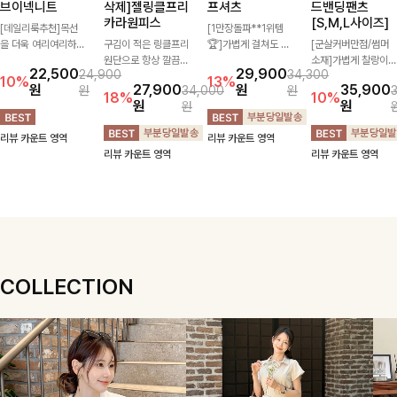
브이넥니트
삭제]젤링클프리
프셔츠
드밴딩팬츠
카라원피스
[S,M,L사이즈]
[데일리룩추천]목선
[1만장돌파**1위템
을 더욱 여리여리하게
구김이 적은 링클프리
🏆]가볍게 걸쳐도 살
[군살커버만점/썸머
연출해주는 브이넥 디
원단으로 항상 깔끔하
아나는 산뜻한 컬러
소재]가볍게 찰랑이는
22,500
29,900
24,900
34,300
자인으로 깔끔한 무드
게 착용 가능하며 일
감, 여름에 딱 맞는 코
원단과 여유로운 와이
10%
13%
원
27,900
원
35,900
원
34,000
원
를 완성해주는 니트
자로 떨어지는 넉넉한
튼 셔츠❤️ 여유 있는
드 핏으로 하루 종일
18%
10%
원
원
원
🤍 부드러운 착용감
핏으로 군살을 완벽히
핏과 스트라이프 패
편안하게 착용하실 수
과 베이직한 실루엣으
커버해주는 원피스에
턴, 자연스러운 실루
있는 팬츠입니다 🖤
리뷰 카운트 영역
리뷰 카운트 영역
로 단독은 물론 다양
요🖤
엣으로 데일리 코디에
✨ 허리 전체 밴딩과
리뷰 카운트 영역
리뷰 카운트 영역
한 아우터와 레이어드
부담 없이 매치된답니
스트링 디테일로 안정
하기 좋아 데일리하게
다:)
감 있는 착용감을 더
즐기기 좋은 아이템이
해드려요!
에요 ✨
COLLECTION