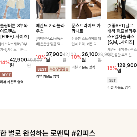
쿨링버튼 8부와
메칸드 카라블라
푼스트라이프 카
(2종SET)날르
이드팬츠
우스
라니트
배색 퍼프블라우
[FREE,L사이즈]
스+일자슬랙스
[썸머원단🌊/팔뚝커
산뜻한 스트라이프 패
[S,M,L사이즈]
[바스락소재💙/8부
버]은은한 링클 텍스
턴과 카라, 버튼 디테
기장]사이드 버튼 디
처와 여유로운 실루엣
일이 어우러져 단정하
세련된 배색 블라우스
37,900
26,100
42,100
28,900
테일이 은은한 포인트
이 만나 내추럴하면서
면서도 세련된 무드를
와 깔끔한 후크 일자
10%
10%
42,900
원
원
49,800
원
원
가 되어주는 와이드
도 세련된 무드를 연
완성해주는 니트 🤍
슬랙스를 함께 구성한
14%
원
128,900
원
팬츠입니다. 여유롭게
출해주는 블라우스-
부드럽고 가벼운 착용
세트입니다. 허리 라
리뷰 카운트 영역
15%
원
떨어지는 실루엣과 가
데일리룩부터 출근룩
감으로 데님부터 슬랙
인을 자연스럽게 살려
리뷰 카운트 영역
볍게 바스락거리는 소
까지 다양하게 활용하
스까지 다양하게 매치
주는 블라우스와 롱한
리뷰 카운트 영역
재감으로 시원하고 편
기 좋은 베이직한 디
하기 좋아 데일리룩부
일자핏 슬랙스가 만나
리뷰 카운트 영역
안하게 즐기기 좋은
자인!
터 출근룩까지 활용도
단정하면서도 고급스
아이템-
높게 즐기기 좋은 아
러운 실루엣을 완성해
이템이에요 ✨
드려요.
한 벌로 완성하는 로맨틱 #원피스