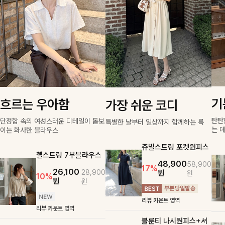
기
흐르는 우아함
가장 쉬운 코디
탄탄
단정함 속의 여성스러운 디테일이 돋보
특별한 날부터 일상까지 함께하는 룩
는 
이는 화사한 블라우스
쥬빌스트링 포켓원피스
첼스트링 7부블라우스
48,900
58,900
17%
26,100
원
28,900
원
10%
원
원
리뷰 카운트 영역
리뷰 카운트 영역
블룬티 나시원피스+셔