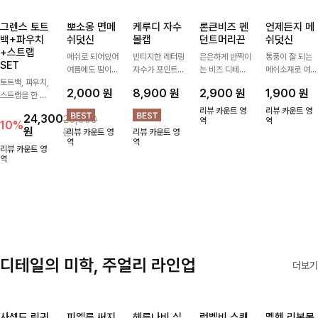
그렌스 토트
뽀소옹 면메
케루디 자수
론큰비즈 펜
언제든지 메
백+파우치
쉬덧신
볼캡
던트머리끈
쉬덧신
+스트랩
메쉬로 되어있어
빈티지한 레터링
은은하게 반짝이
통풍이 잘 되는
SET
여름에도 땀이
자수가 포인트가
는 비즈 디테일
메쉬소재로 여름
토트백, 파우치,
차지않게~! 발걸
되어 데일리 룩
과 펜던트 포인
까지 쾌적하게
2,000
원
8,900
원
2,900
원
1,900
원
스트랩을 한 번
음도 당당해지세
에 자연스럽게
트로 스타일에
데일리로 신기
에 드리는
요:-)
어우러지는 볼
센스를 더해주는
좋은 덧신이에요
리뷰 카운트 영
리뷰 카운트 영
24,300
26,900
ITEM활용도 높
캡!베이직한 컬
아이템, 탄탄한
역
^^
역
10%
원
원
리뷰 카운트 영
리뷰 카운트 영
게 어디에든 다
러와 깔끔한 쉐
밴딩으로 안정감
역
역
양하게 즐겨주세
입으로 캐주얼부
있게 잡아주어
리뷰 카운트 영
요 ;)
역
터 꾸안꾸 스타
데일리로 활용하
일까지 활용도
기 좋은 헤어 악
GOOD
세서리
디테일의 미학, 주얼리 라인업
더보기
사셀드 링귀
피엘룬 써지
헤룬나비 실
럼벨비 스퀘
멜헨 리본목