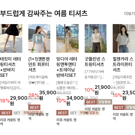
부드럽게 감싸주는 여름 티셔츠
더보기
테킷미 레터
(1+1)앤튼펜
밍디아 레터
굿플린넨 스
힐첸카라 스
링티셔츠
던트 퍼프티
링맨투맨티
트링티셔츠
트라이프티
+반바지
셔츠
+트레이닝
셔츠
[77까지/가벼
SET
반바지SET
[하트케이블짜
운착용감🤍]린
[데일리룩추천
[데일리부터 여
임❤️]무더운 여
[활용도높은🤍]
넨 소재와 내추
✨]깔끔한 오픈
21,900
24,300
행룩까지]감각
름 사랑스러운
심플한 레터링
럴한 플라워 프
카라넥과 조화로
10%
35,900
원
23,5
49,800
원
적인 레터링 티
낭만같은 티셔츠
포인트의 반팔
린팅이 포인트가
운 배색이 들어
28%
15%
29,900
원
34,900
원
36,400
원
38,700
셔츠와 플레어
소재감에서 주는
티셔츠와 여유롭
되어 하나만으로
간 스트라이프
18%
10%
원
원
원
원
핏 반바지가 함
포인트와 금장으
게 떨어지는 반
도 감성 있는 스
패턴으로 단정하
리뷰 카운트 영
께 구성된 세트
로 고급스러움도
바지 조합으로
타일을 완성해드
고 캐주얼한 무
역
리뷰 카운트 영
리뷰 카운트 영
아이템으로, 편
놓치지 말아요♥
꾸안꾸 무드 제
리는 티셔츠-🌼
드를 선사하는
역
역
리뷰 카운트 영
리뷰 카운트 영
안하면서도 캐주
대로 살려주는
🌿
반팔 티셔츠에
역
역
얼한 꾸안꾸룩을
트레이닝 세트
요:)
완성해드립니다
🖤 편안한 착용