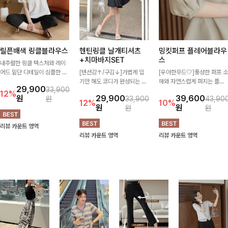
릴픈배색 링클블라우스
헨틴링클 날개티셔츠
밍킷퍼프 플레어블라우
+치마바지SET
스
내추럴한 링클 텍스처와 레이
어드 밑단 디테일이 심플한 디
[텐션감↑/구김↓]가볍게 입
[우아한무드🤍]풍성한 퍼프 소
자인에 포인트를 더해주며, 가
기만 해도 코디가 완성되는 세
매와 자연스럽게 퍼지는 플레
29,900
33,900
볍게 툭 입기만 해도 멋스러운
트 아이템으로, 자연스럽게 퍼
어 실루엣이 여성스러운 무드
12%
원
29,900
39,600
원
33,900
43,90
스타일을 완성해드려요- 여유
지는 프릴 날개 소매가 우아한
를 완성해주는 블라우스 🤍 체
12%
10%
원
원
원
원
로운 핏으로 군살은 자연스럽
포인트를 더해드립니다💕 잔
형을 자연스럽게 커버해주며
게 커버해주고, 편안한 착용감
잔한 링클 텍스처 소재와 편안
걸을 때마다 살랑이는 핏으로
리뷰 카운트 영역
까지 더해 손이 자주 가는 데일
한 허리밴딩으로 하루 종일 산
데일리룩부터 데이트룩까지 화
리뷰 카운트 영역
리뷰 카운트 영역
리 아이템이랍니다🤍
뜻하고 쾌적하게 즐겨보세요!
사하게 즐기기 좋은 아이템이
에요 ✨