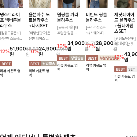
댕스트라이
율븐자수 도
덤링클 카라
비반드 링클
제딧레이어
프 백버튼블
트블라우스
블라우스
블라우스
드 블라우스
라우스
+나시SET
+플레어팬
[팔뚝커버✌]내
[구김걱정없는
츠SET
[활용도좋은✨]
[아방한핏🤍]은
추럴한 링클 텍
✨/스퀘어넥]입
은은한 스트라이
은한 레이스 자
스처로 분위기
체감 있는 링클
[완성도높은💗]
34,900
28,900
38,700
34,800
프 패턴이 더해
수와 도트 패턴
있게 입어지는
엠보 텍스처가
레이어드한 듯
10%
17%
51,900
24,900
원
원
58,900
27,600
원
원
져 심플한 코디
으로 사랑스러운
블라우스🖤 브
돋보이는 블라우
자연스러운 나시
12%
10%
원
원
43,9
원
원
에도 세련된 포
감성 가득 담았
이넥 카라 디자
스- 여유로운 실
와 버튼 원피스
12%
원
인트를 더해드리
으며 나시 세트
인에 여유로운
루엣과 물결 짜
가 함께 구성된
리뷰 카운트 영
리뷰 카운트 영
며 깔끔한 스트
구성으로 이너
소매핏 더해져
임 소매 디테일
세트 아이템입니
역
역
리뷰 카운트 영
리뷰 카운트 영
라이프 디테일로
걱정없이 손쉽게
여리하면서도 시
이 더해져 편안
다. 코디 고민 없
역
역
리뷰 카운트 영
유행 없이 오래
코디 가능한 블
원한 무드로 즐
하면서도 여성스
이 한 벌만으로
역
함께하기 좋은
라우스에요:)
기기 좋아요-
러운 무드를 연
도 내추럴하면서
블라우스예요
출해드려요!
여성스러운 썸머
룩 완성!