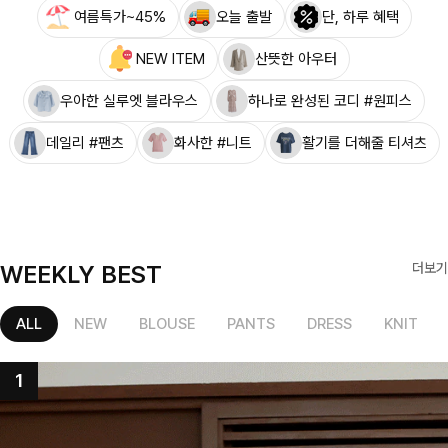
여름특가~45%
오늘 출발
단, 하루 혜택
NEW ITEM
산뜻한 아우터
우아한 실루엣 블라우스
하나로 완성된 코디 #원피스
데일리 #팬츠
화사한 #니트
활기를 더해줄 티셔츠
WEEKLY BEST
더보기
ALL
NEW
BLOUSE
PANTS
DRESS
KNIT