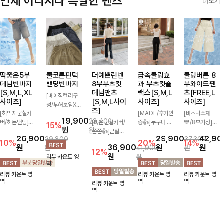
언제 어디서나 특별한 팬츠
더보기
딱좋은5부
쿨코튼핀턱
더예쁜린넨
급속쿨링효
쿨링버튼 8
데님반바지
밴딩반바지
8부부츠컷
과 부츠컷슬
부와이드팬
[S,M,L,XL
데님팬츠
랙스[S,M,L
츠[FREE,L
[베이직컬러구
사이즈]
[S,M,L사이
사이즈]
사이즈]
성/부해보임X]
즈]
[허벅지군살커
와이드하게 떨어
[MADE/후기인
[바스락소재
19,900
23,400
버/히든밴딩]여
지는 핏으로 편
[미운군살커버/
증👍]누구나 갖
💙/8부기장]사
15%
원
원
유롭게 떨어지는
안하면서도 멋스
쫀쫀👍]군살을
고 싶어할 슬랙
이드 버튼 디테
26,900
29,900
42,9
29,800
37,300
와이드핏과 부담
럽게 입어지는
잡아주는 깔끔한
스:)베이직하지
일이 은은한 포
10%
20%
14%
원
36,900
원
원
원
41,900
원
없는 5부 기장
밴딩 반바지🤎
부츠컷 핏에 발
만 부츠컷으로
인트가 되어주는
12%
원
원
리뷰 카운트 영
으로 편안하게
넉넉한 포켓 디
목이 드러나는
이쁜 핏 연출은
와이드 팬츠입니
역
즐기기 좋은 데
테일 더해져 데
8부 기장으로
물론,쫀쫀한 스
다. 여유롭게 떨
리뷰 카운트 영
리뷰 카운트 영
리뷰 카운트 영
님 팬츠 ✨ 빈티
일리룩부터 여행
다리를 슬림하고
판끼로 하루종일
어지는 실루엣과
역
역
역
리뷰 카운트 영
지한 워싱감이
룩까지 활용도
길어보이게 만들
편안하게!
가볍게 바스락거
역
더해져 캐주얼하
높게 즐겨지는
어주며 생지 소
리는 소재감으로
면서도 트렌디한
아이템!
재로 멋을 더한
시원하고 편안하
무드로 연출
데님팬츠에요~!
게 즐기기 좋은
아이템-