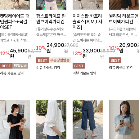
캣밍레이어드 패
함스트라이프 린
이지스판 카프리
윌리덤 라운드앤
턴원피스+목걸
넨브이넥가디건
슬랙스[S,M,L사
브이넥가디건
이SET
이즈]
[통기성우수🧊/리오
[부드러운소재]브이
[페이즐/활동성최고]
셀소재]은은한 배색
[슬림핏연출]입는 순
넥과 라운드넥, 두 가
가볍고 시원한 착용감
스트라이프 패턴으로
간 느껴지는 뛰어난
지 넥 라인 중 취향에
24,900
20,900
27,600
으로 여름 내내 부담
캐주얼하면서도 산뜻
신축성으로 활동량 많
맞게 선택할 수 있는
10%
10%
45,900
원
33,900
원
52,100
원
38,900
없이 즐기기 좋은 라
한 무드 살려주는 니
은 날에도 편안하게
활용도 높은 가디건
12%
13%
원
원
원
원
운드 니트 🤍 베이직
트 가디건 💛 브이넥
🌿 발목이 드러나는
🤍 부드러운 착용감
한 디자인으로 다양한
라인에 슬림하게 떨어
카프리 기장이 다리
과 베이직한 디자인으
리뷰 카운트 영역
리뷰 카운트 영역
하의와 손쉽게 매치되
지는 핏 더해져 단독
라인을 더욱 길고 산
로 단독은 물론 가볍
리뷰 카운트 영역
리뷰 카운트 영역
어 데일리하게 활용하
으로도 여리하고 세련
뜻하게 보여주며, 깔
게 걸쳐 입기 좋아 데
기 좋아요 ✨
되게 입어져요-
끔한 실루엣으로 출근
일리룩부터 출근룩까
룩부터 데일리룩까지
지 다양하게 즐기기
활용도 높게 즐기기
좋은 아이템이에요 ✨
좋습니다