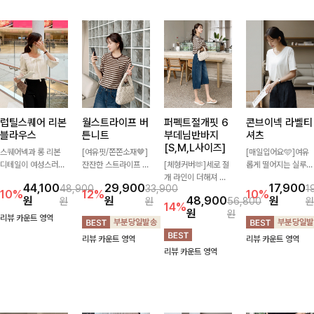
럽틸스퀘어 리본
월스트라이프 버
퍼펙트절개핏 6
콘브이넥 라벨티
블라우스
튼니트
부데님반바지
셔츠
[S,M,L사이즈]
스퀘어넥과 롱 리본
[여유핏/쫀쫀소재🤎]
[매일입어요🩵]여유
디테일이 여성스러운
잔잔한 스트라이프 패
[체형커버🫶]세로 절
롭게 떨어지는 실루엣
분위기를 한층 더해주
턴과 버튼 포인트가
개 라인이 더해져 다
과 깔끔한 브이넥 디
44,100
29,900
17,900
48,900
33,900
1
는 블라우스입니다.
더해져 캐주얼하면서
리 라인을 더욱 길고
자인으로 데일리하게
10%
12%
10%
원
원
48,900
원
원
원
56,800
원
자연스럽게 잡힌 셔링
도 세련된 무드를 연
슬림하게 연출해주는
즐기기 좋은 티셔츠-
14%
원
원
과 봉긋한 소매가 여
출해주는 니트- 가볍
5부 데님 반바지 🤍
소매 라벨 디테일이
리뷰 카운트 영역
리한 실루엣을 연출해
고 부드러운 착용감으
부담 없는 기장과 여
은은한 포인트를 더해
리뷰 카운트 영역
리뷰 카운트 영역
특별한 날은 물론 데
로 단독은 물론 데일
유로운 핏으로 편안하
심플하면서도 센스 있
리뷰 카운트 영역
일리룩으로도 부담 없
리룩으로 활용하기 좋
게 착용되며 다양한
는 스타일을 완성해드
이 즐기기 좋아요🎀
은 아이템!
상의와 손쉽게 매치되
려요!
어 데일리부터 휴가룩
까지 활용도 높게 즐
기기 좋아요 d