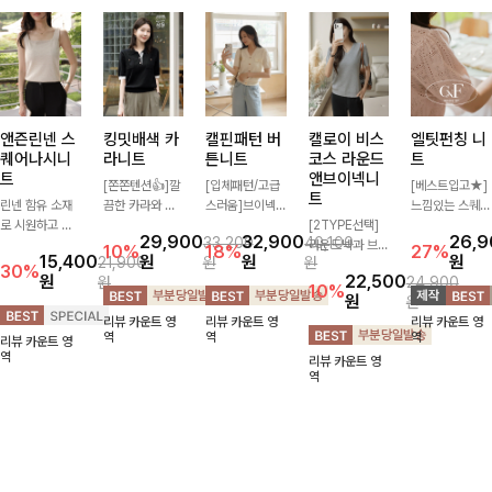
앤즌린넨 스
킹밋배색 카
캘핀패턴 버
캘로이 비스
엘팃펀칭 니
퀘어나시니
라니트
튼니트
코스 라운드
트
트
앤브이넥니
[쫀쫀텐션👍]깔
[입체패턴/고급
[베스트입고★]
트
린넨 함유 소재
끔한 카라와 반
스러움]브이넥
느낌있는 스퀘어
로 시원하고 쾌
오픈 디자인이
라인과 감각적인
[2TYPE선택]
펀칭과 골드버튼
29,900
32,900
26,
33,200
40,100
적하게 즐기기
만나 하나만 입
패턴이 어우러져
라운드넥과 브이
으로 세련됨이
10%
18%
27%
15,400
원
원
원
21,900
원
원
좋은 나시 니트
어도 완성도 높
포인트 있게 즐
넥 두 가지 디자
묻어나는 니트:)
30%
원
22,500
원
24,900
🌿 깔끔한 스퀘
은 스타일링을
기기 좋은 가디
인으로 취향에
시원쫀쫀함 가
10%
원
원
어넥 디자인이
연출해드려요 부
건 🤍 가볍게 걸
맞게 선택 가능
득, 여성스러운
리뷰 카운트 영
리뷰 카운트 영
리뷰 카운트 영
쇄골 라인을 더
담 없이 즐기기
쳐주기만 해도
한 베이직 니트
룩을 완성해봐요
역
역
역
리뷰 카운트 영
욱 여리하고 여
좋은 데일리 니
스타일리시한 무
🤍 깔끔한 실루
♡
역
리뷰 카운트 영
성스럽게 연출해
트로 어디에나
드를 더해주어
엣과 부드러운
역
드립니다
손쉽게 매치됩니
데일리하게 활용
착용감으로 단독
다
하기 좋아요 ✨
은 물론 이너까
지 활용도 높게
즐기기 좋아요
✨