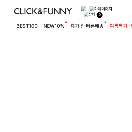
완성도 높은 원피스SET
0
특스트라이프 링클원피스+스트링자켓SET
BEST100
NEW10%
휴가 전 빠른배송
여름특가~