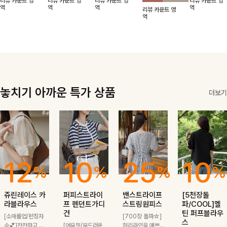
리뷰 카운트 영
리뷰 카운트 영
리뷰 카운트 영
리뷰 카운트 영
적함도 챙겨드려
날에도 편안하게
해도 멋스럽게
핏이 멋스러운,
무드가 느껴져요
역
역
역
역
리뷰 카운트 영
요 :)
착용 가능한 반
스타일링돼요
쾌적하면서 세련
🩶 가볍고 시원
역
팔자켓입니다-!
된 무드의 썸머
한 소재감으로
반팔자켓 -
여름에도 부담
없이 툭 걸치기
좋은 아이템!
놓치기 아까운 특가 상품
더보기
12
10
25
10
%
%
%
%
쥬린레이스 카
퍼피스트라이
밴스트라이프
[5천장돌
라블라우스
프 펜던트가디
스트링원피스
파/COOL]멜
건
틴 퍼프블라우
[소매롤업/펀칭자
[700장 돌파☆]
스
수💕]잔잔하고 고
[여유핏/부드러운
허리라인을 예쁘게