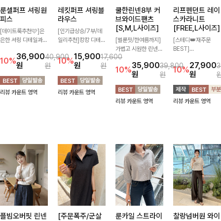
룬셀퍼프 셔링원
레킷퍼프 셔링블
쿨한린넨8부 커
리프펜던트 레이
피스
라우스
브와이드팬츠
스카라니트
[S,M,L사이즈]
[FREE,L사이즈]
[데이트룩추천🩷]은
[인기급상승/7부/데
은한 셔링 디테일과
일리추천]캉캉 디테일
[벌룬핏/한여름까지]
[스테디👑재주문
퍼프 소매가 어우러져
이 더해져 사랑스럽고
가볍고 시원한 린넨
BEST]
36,900
15,900
40,900
17,600
사랑스러운 무드를 완
풍성한 실루엣을 완성
혼방 소재로 한여름까
사랑스러움 가득 담은
10%
10%
원
원
35,900
27,900
원
원
39,800
3
성해주는 원피스🤍
해주는 블라우스 🤍
지 쾌적하게 즐기기
카라 니트에 펜던트
10%
10%
원
원
원
허리 스모크 밴딩이
가볍게 퍼지는 핏으로
좋은 8부 커브 와이드
포인트까지 톡-톡 얼
슬림한 실루엣을 연출
체형을 자연스럽게 커
팬츠 🤍 자연스럽게
굴을 밝혀주는 컬러와
리뷰 카운트 영역
리뷰 카운트 영역
해주며, 자연스럽게
버해주며 여성스럽게
떨어지는 커브핏이 멋
함께 해요-
리뷰 카운트 영역
리뷰 카운트 영역
퍼지는 플레어 라인으
즐기기 좋아요 ✨
스러운 실루엣을 연출
로 여성스럽고 편안하
해줘요 ✨
게 즐기기 좋아요
플빔오버핏 린넨
[주문폭주/군살
룬카일 스트라이
찰랑넘버원 와이