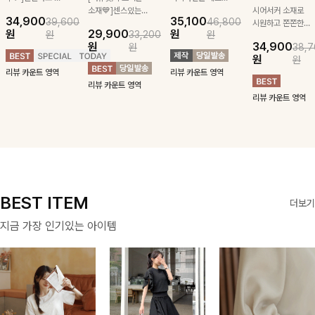
급스러운 자수 디
소재💙]센스있는
잡아주는 스트링과
시어서커 소재로
34,900
35,100
39,600
46,800
테일이 사랑스러운
스트라이프 패턴에
깔끔한 스트라이프
시원하고 쫀쫀한
원
29,900
원
원
33,200
원
블라우스-페미닌
귀여운 퍼피 펜던
패턴에 링클프리!
텐션감으로 언제든
원
34,900
원
38,7
하면서 여리한 무
트로 포인트를 선
💙플레어지는 롱한
편안하게 입혀질
원
원
드로 즐겨지는
사하는 니트 가디
기장감까지 완벽한
블라우스- 단정한
리뷰 카운트 영역
리뷰 카운트 영역
ITEM
건을 소개할게요 :)
데일리 원피스:B
카라와 풍성한 퍼
리뷰 카운트 영역
프 소매로 여성스
리뷰 카운트 영역
러움을 더했어요 :)
BEST ITEM
더보기
지금 가장 인기있는 아이템