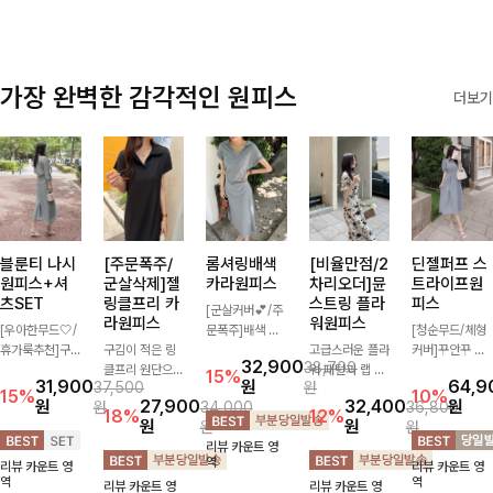
가장 완벽한 감각적인 원피스
더보기
블룬티 나시
[주문폭주/
롬셔링배색
[비율만점/2
딘젤퍼프 스
원피스+셔
군살삭제]젤
카라원피스
차리오더]뮨
트라이프원
츠SET
링클프리 카
스트링 플라
피스
[군살커버💕/주
라원피스
워원피스
[우아한무드🤍/
문폭주]배색 카
[청순무드/체형
휴가룩추천]구
구김이 적은 링
라와 스트라이프
고급스러운 플라
커버]꾸안꾸 무
32,900
38,700
김이 덜한 링클
클프리 원단으로
패턴으로 캐주얼
워 패턴과 랩 디
드의 정석🤍 가
15%
31,900
원
64,9
37,500
원
소재의 나시원피
항상 깔끔하게
한 무드를 더한
자인으로 여성스
볍고 산뜻한 착
15%
10%
원
27,900
32,400
원
원
34,000
36,800
스+셔츠 조합으
착용 가능하며
롱 원피스 🖤 셔
러우면서 세련된
용감으로 여름
18%
12%
원
원
원
원
로 코디 걱정없
일자로 떨어지는
링 디테일과 쫀
분위기를 더해주
내내 손이 자주
리뷰 카운트 영
이 여성스럽고
넉넉한 핏으로
쫀한 스판 소재
며 스트링이 내
가는 원피스예
역
리뷰 카운트 영
리뷰 카운트 영
편안하게 즐길
군살을 완벽히
로 편안하면서도
장되어있어 슬림
요- 은은한 스트
역
역
리뷰 카운트 영
리뷰 카운트 영
수 있는 아이템
커버해주는 원피
여성스럽게 연출
하게 핏을 조절
라이프 패턴과