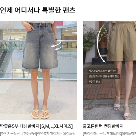
언제 어디서나 특별한 팬츠
딱좋은5부 데님반바지[S,M,L,XL사이즈]
쿨코튼핀턱 밴딩반바지
[허벅지군살커버/히든밴딩]여유롭게 떨어지는 와이드핏
[베이직컬러구성/부해보임X]와이드하게