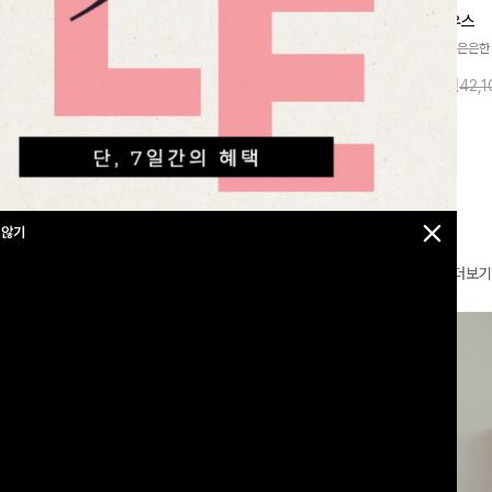
찰랑넘버원 와이드밴딩팬츠[S,M,L사이즈]
메칸드 카라블라우스
라우스
[군살커버만점/썸머소재]가볍게 찰랑이는
[썸머원단🌊/팔뚝커버]은은한
지]가볍고 내추럴
원단과 여유로운 와이드 핏으로 하루 종일
와 여유로운 실루엣이 만나 
라우스로, 답답함
10%
35,900
원
10%
37,900
원
39,800원
42,
43,600원
편안하게 착용하실 수 있는 팬츠입니다 🖤
세련된 무드를 연출해주는 블
 얼굴선을 더욱 시
✨ 허리 전체 밴딩과 스트링 디테일로 안정
리룩부터 출근룩까지 다양하게
🌿
감 있는 착용감을 더해드려요!
은 베이직한 디자인!
 않기
더보기