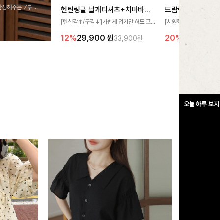
완성해주는 7부 블
헨틴링클 날개티셔츠+치마바지SET
드람린넨 스트링블
 스타일링을 연출하
[텐션감↑/구김↓]가볍게 입기만 해도 코
[시원함🧊/77사이즈까
디가 완성되는 세트 아이템으로, 자연스럽
한 텍스처가 돋보이는 블
12%
29,900
원
20%
34,900
원
33,900원
게 퍼지는 프릴 날개 소매가 우아한 포인트
없는 슬릿 카라 디자인이
를 더해드립니다💕 잔잔한 링클 텍스처 소
원하게 연출해드립니다 
재와 편안한 허리밴딩으로 하루 종일 산뜻
하고 쾌적하게 즐겨보세요!
오늘 하루 보지