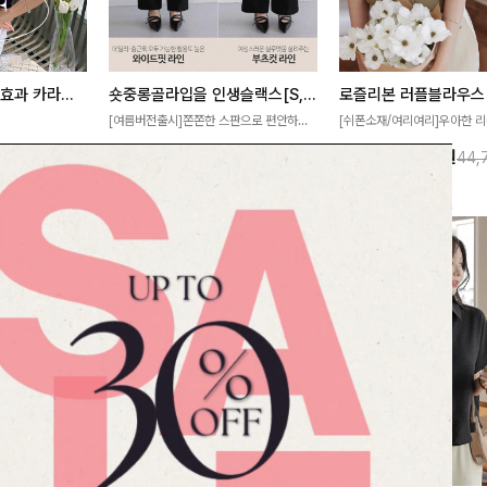
[재구매율1위] 냉감효과 카라니트
숏중롱골라입을 인생슬랙스[S,M,L,XL사이즈]
로즐리본 러플블라우스
[여름버전출시]쫀쫀한 스판으로 편안하게
[쉬폰소재/여리여리]우아한 리
필요가 없어요!얇
착용되어 누구나 입기 좋은 데일리 슬랙스!
연스럽게 흐르는 러플 디테일
10%
32,900
원
13%
38,900
원
32,800원
36,500원
44,
여름에도 시원하게
숏·기본·롱 기장과 와이드·부츠컷 핏까지 취
분위기를 더해주는 블라우스 
다
향에 맞게 선택할 수 있어 더욱 만족스러워
한 소재감과 여유롭게 떨어지
요
얼굴까지 화사해 보이며 세련
좋아요