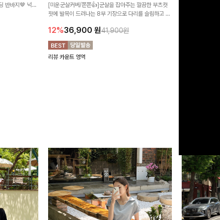
 반바지🤎 넉넉
[미운군살커버/쫀쫀👍]군살을 잡아주는 깔끔한 부츠컷
직하지만 부츠컷으
여행룩까지 활용도
핏에 발목이 드러나는 8부 기장으로 다리를 슬림하고 길
로 하루종일 편안
20%
29,9
어보이게 만들어주며 생지 소재로 멋을 더한 데님팬츠에
12%
36,900
원
41,900원
요~!
리뷰 카운트 영역
리뷰 카운트 영역