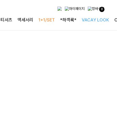
사랑스러운 블라우스
0
[구김없는] 레킷퍼프 셔링블라우스
티셔츠
액세서리
1+1/SET
*하객룩*
VACAY LOOK