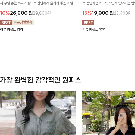
과 부담 없는 5부 기장으로 편안하게 즐기기 좋은 데님
로 편안하면서도 멋스럽게 입어지는 밴딩
팬츠 ✨ 빈티지한 워싱감이 더해져 캐주얼하면서도 트렌
한 포켓 디테일 더해져 데일리룩부터 
10%
26,900
원
15%
19,900
원
29,800원
23,400원
디한 무드로 연출
높게 즐겨지는 아이템!
리뷰 카운트 영역
리뷰 카운트 영역
가장 완벽한 감각적인 원피스