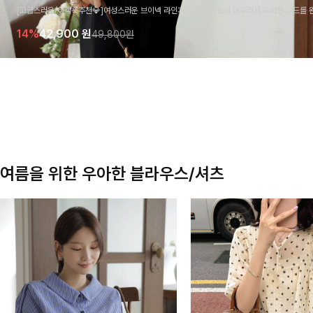
[고급스러움/하객룩추천💎]여성스러운 브이넥 라인과 타이 디테일이 어우러져 우아한 무드를 
라우스 🤍 여유로운 7부 소매로 편안하게 착용되며 데일리룩부터 출근룩, 하객룩까지 세련된
14%
42,900
원
49,800원
기 좋은 아이템이에요
여름을 위한 우아한 블라우스/셔츠