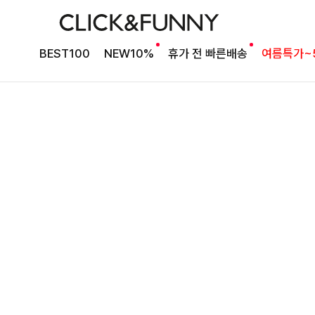
타이 포인트 블라우스
킬딧배색 타이블라우스
BEST100
NEW10%
휴가 전 빠른배송
여름특가~