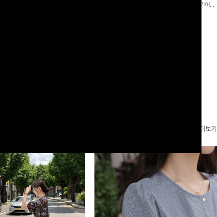
로 이쁜 핏 연출은 물론,쫀쫀한 스판끼
포인트가 되어주는 와이드 팬츠입니다. 여유롭게 떨어지
하게!
는 실루엣과 가볍게 바스락거리는 소재감으로 시원하고
00
원
14%
42,900
원
37,300원
49,800원
편안하게 즐기기 좋은 아이템-
리뷰 카운트 영역
더보기