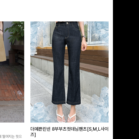
더예쁜린넨 8부부츠컷데님팬츠[S,M,L사이
급속쿨링효과 
즈]
 떨어지는 핏으
[MADE/후기인