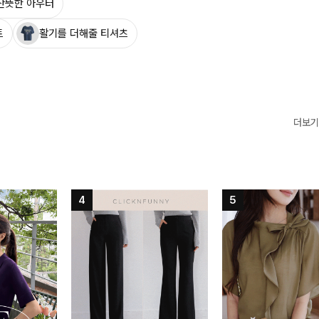
산뜻한 아우터
트
활기를 더해줄 티셔츠
더보기