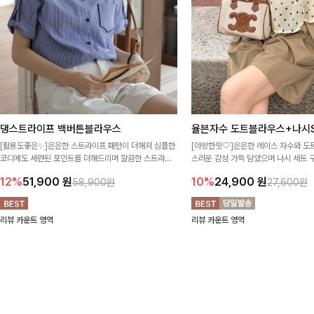
댕스트라이프 백버튼블라우스
율븐자수 도트블라우스+나시S
[활용도좋은✨]은은한 스트라이프 패턴이 더해져 심플한
[아방한핏🤍]은은한 레이스 자수와 도
코디에도 세련된 포인트를 더해드리며 깔끔한 스트라이
스러운 감성 가득 담았으며 나시 세트 
프 디테일로 유행 없이 오래 함께하기 좋은 블라우스예요
정없이 손쉽게 코디 가능한 블라우스에요
12%
51,900
원
10%
24,900
원
58,900원
27,600원
리뷰 카운트 영역
리뷰 카운트 영역