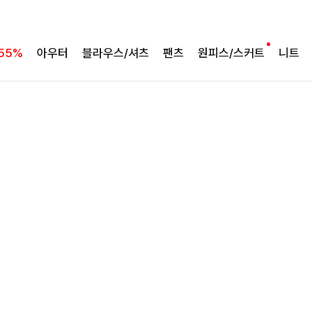
완성도 높은 원피스SET
특스트라이프 링클원피스+스트링자켓SET
55%
아우터
블라우스/셔츠
팬츠
원피스/스커트
니트