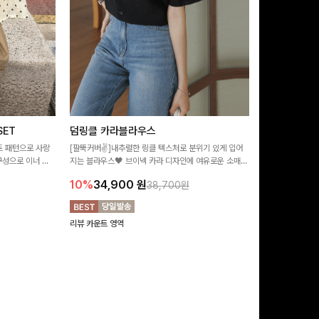
ET
덤링클 카라블라우스
비반드 링클
트 패턴으로 사랑
[팔뚝커버✌]내추럴한 링클 텍스처로 분위기 있게 입어
[구김걱정없는✨/
구성으로 이너 걱
지는 블라우스🖤 브이넥 카라 디자인에 여유로운 소매핏
처가 돋보이는 블
:)
더해져 여리하면서도 시원한 무드로 즐기기 좋아요-
소매 디테일이 
10%
34,900
원
17%
28,9
38,700원
연출해드려요!
리뷰 카운트 영역
리뷰 카운트 영역