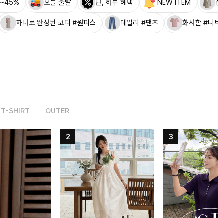
~45%
오늘 출발
단, 하루 혜택
NEW ITEM
하나로 완성된 코디 #원피스
데일리 #팬츠
화사한 #니
T-SHIRT
OUTER