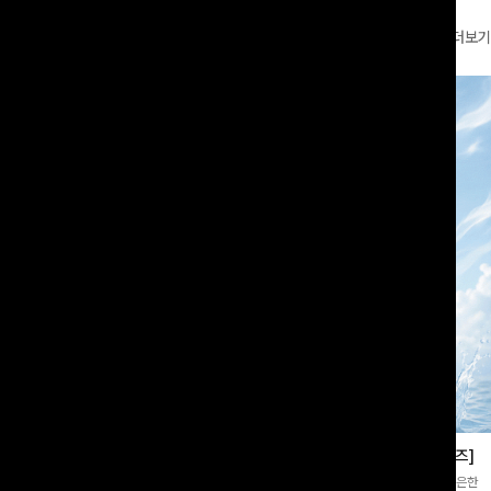
더보기
부츠컷슬랙스[S,M,L사이즈]
쿨링버튼 8부와이드팬츠[FREE,L사이즈]
증👍]누구나 갖고 싶어할 슬랙스:)베이
[바스락소재💙/8부기장]사이드 버튼 디테일이 은은한