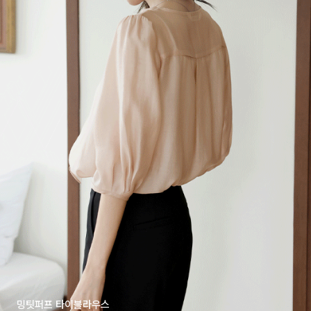
밍팃퍼프 타이블라우스