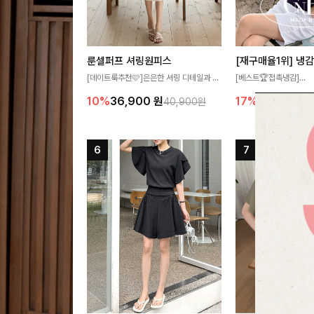
룬셀퍼프 셔링원피스
[데이트룩추천🩷]은은한 셔링 디테일과 퍼
[베스트🏆접촉냉감]
프 소매가 어우러져 사랑스러운 무드를 완
여름에도 무더위 걱정할 
10%
36,900
원
17%
27,300
원
40,900원
성해주는 원피스🤍 허리 스모크 밴딩이 슬
고 가벼운 소재감으로 
림한 실루엣을 연출해주며, 자연스럽게 퍼
즐기실 수 있는 니트랍니
지는 플레어 라인으로 여성스럽고 편안하게
즐기기 좋아요