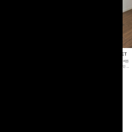
블라우스
제딧레이어드 블라우스+플레어팬츠SET
스퀘어넥]입체감 있는 링클 엠보 텍스
[완성도높은💗]레이어드한 듯 자연스러운 나시와 버튼
라우스- 여유로운 실루엣과 물결 짜임
원피스가 함께 구성된 세트 아이템입니다. 코디 고민 없
더해져 편안하면서도 여성스러운 무드를
이 한 벌만으로도 내추럴하면서 여성스러운 썸머룩 완성!
00
원
12%
43,900
원
34,800원
49,800원
리뷰 카운트 영역