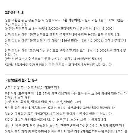
교환운임 안내
상품 교환은 동일 상품 또는 타 상품으로도 교환 가능하며, 교환시 교환배송비 6,000원은 고
객님 부담입니다.
(상품을 저희쪽에 보내는 배송비 3,000+고객님께 다시 발송되는 배송비 3,000)
상품 불량일 경우 : 동일 상품으로 교환시 클릭앤퍼니에서 왕복 운임을 모두 부담합니다.
상품 불량일 경우 : 동일 상품 외 타 상품이나 옵션 변경시 배송비 3,000원 고객님 부담입니
다.
상품 불량일 경우 : 교환이 아닌 변심으로 반품을 할 경우 초기 배송비 3,000원은 고객님 부
담입니다.
(인위적인 훼손 & 수선 등의 악용을 방지하기 위함이니 양해부탁드립니다)
*교환/반품시에도 추가 발생되는 모든 도선료는 고객님께서 부담해주셔야 합니다.
교환/반품이 불가한 경우
반품기한(상품 수령후 7일)이 경과한 경우
공정거래, 표준약관 제 15조 2항에 의한 이용자의 사용 또는 일부 소비에 의하여 재화 가치가
현저히 감소한 경우
(착용 흔적, 화장품, 탈취제 냄새, 세탁, 수선, 택훼손 포함)
세탁을 하신 경우나 착용을 하신 후에는 불량이 발견되어도 교환/반품이 불가합니다.
워싱면 종류의 제품은 워싱과정에서 옷이 살짝 돌아가는 현상이 있을 수 있습니다.
피팅만 해보신 경우라도 상품이 훼손된 경우(구김,늘어남,보풀)는 불가합니다.
배송 시 생긴 구김, 단추 바느질의 느슨함, 간단한 손질이 가능한 마감실 처리가 미흡한 경우
거래처 공정 과정 중 단추구멍이 완벽히 뚫리지 않은 경우 (가위로 간단하게 구멍을 내주신 뒤