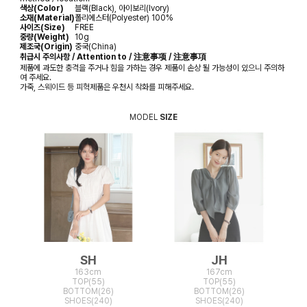
색상(Color)
블랙(Black), 아이보리(Ivory)
소재(Material)
폴리에스터(Polyester) 100%
사이즈(Size)
FREE
중량(Weight)
10g
제조국(Origin)
중국(China)
취급시 주의사항 / Attention to / 注意事项 / 注意事項
제품에 과도한 충격을 주거나 힘을 가하는 경우 제품이 손상 될 가능성이 있으니 주의하
여 주세요.
가죽, 스웨이드 등 피혁제품은 우천시 착화를 피해주세요.
MODEL
SIZE
SH
JH
163cm
167cm
TOP(55)
TOP(55)
BOTTOM(26)
BOTTOM(26)
SHOES(240)
SHOES(240)