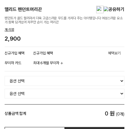
맬리드 펜던트머리끈
펜던트가 골드 컬러라서 더욱 고급스러운 무드를 가져다 주는 아이템입니다 여성스러운 요소
가 듬뿍 담겨있어 자꾸만 손이 가는 머리끈
개 리뷰
2,900
신규가입 혜택
신규가입 혜택
혜택보기
무이자 카드
최대 6개월 무이자
0
원
상품금액 합계
(
0
개)