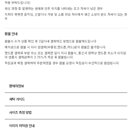
착용 부탁드립니다)
워싱 과정 중 발생하는 냄새와 단추 위치를 나타내는 초크 자국이 남은 경우
지퍼의 뻣뻣한 움직임, 신발이나 가방 및 소품 마감 처리에서 생긴 소량의 본드 자국이 있는 경
우
환불 안내
환불시 수거 상품 확인 후 3일이내 결제하신 방법으로 환불해드립니다
예치금으로 환불 시 다시 원결제(무통장,핸드폰,카드)로의 환불은 불가합니다.
핸드폰 결제후 부분 취소 또는 결제한 달이 지나 환불시, 통신사 정책상 핸드폰 취소가 되지않
아 반품시 결제금액의 3.75%가 차감 후 환불됩니다.
적립금과 복합 결제하여 주문하였을 경우 환불 요청시 적립금이 우선적으로 환원됩니다.
판매자정보
세탁 가이드
사이즈 측정 방법
이미지 저작권 안내