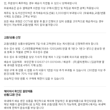
단, 주문량이 폭주하는 경우 배송이 지연될 수 있으니 양해바랍니다.
무료배송은 순수 결제금액 6만원 이상 구매시(할인 및 적립금 제외한 금액) 적용됩니다.
제주도 및 도서산간지역은 추가배송비(도선료) 3,000원이 부과됩니다. (무료배송,교환/반품
시에도 도선료는 고객님 부담)
모든 배송 과정은 CCTV로 촬영 후 출고 진행되고 있어 상품을 고의적으로 훼손하시는 경우
확인이 가능하며 교환/반품 처리 절대 불가합니다.
교환/반품 신청
교환/반품은 상품수령일부터 7일 이내 고객센터 또는 게시판으로 신청해주셔야 합니다.
회수 접수 방법 : CJ대한통운택배(1588-1255)ARS 연결 후 1번 ▷ 1번 ▷ 받으신 운송장 번
호 등록 ▷ 착불로 선택 ▷ 회수접수 완료
회수 접수 후 대한통운 담당 기사가 주말 제외 1-2일 이내에 회수지로 방문합니다.
배송비 입금계좌 : 국민은행 512637-01-001048 / 예금주 : (주)클릭앤퍼니 (입금자명 옆
에 휴대폰 뒷번호 4자리 기재 요청)
대량 구매 후 반품 시 반품 수거 비용이 1만원 이상 추가 부과될 수 있습니다. (30만원 이상 주
문건/상품 개수 70% 이상 반품 시)
상습적인 대량 반품 시 구매에 제한이 있을 수 있습니다.
해외에서 확인된 불량제품
반품/교환 안내
국내에서 배송 받은 상품을 개인적으로 해외에 전달하신 후 불량제품으로 확인되었을 경우,
해당 제품이 클릭앤퍼니로 도착된 후에 교환/반품 처리가 가능하며, 클릭앤퍼니에서는 국내택
배비에 한해서 운송비를 부담 합니다