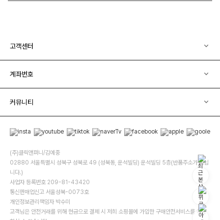
고객센터
계좌번호
커뮤니티
(주)클릭앤퍼니/김예중
02880 서울특별시 성북구 성북로 49 (성북동, 운석빌딩) 운석빌딩 5층(반품주소가 아닙
니다.)
사업자 등록번호 209-81-43420
통신판매업신고 서울성북-0073호
개인정보관리책임자 박수미
고객님은 안전거래를 위해 현금으로 결제 시 저희 소핑몰에 가입한 구매안전서비스를 이용