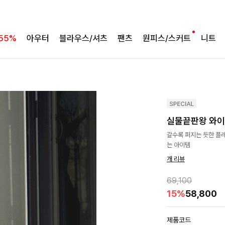
55%
아우터
블라우스/셔츠
팬츠
원피스/스커트
니트
실물끝판왕 와이
갈수록 퍼지는 듯한 플
는 아이템
개 리뷰
69,100
15%
58,800
제품코드