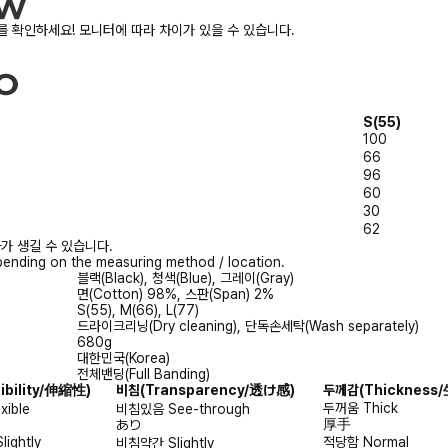
 확인하세요! 모니터에 따라 차이가 있을 수 있습니다.
S(55)
100
66
96
60
30
62
가 생길 수 있습니다.
ending on the measuring method / location.
블랙(Black), 청색(Blue), 그레이(Gray)
면(Cotton) 98%, 스판(Span) 2%
S(55), M(66), L(77)
드라이크리닝(Dry cleaning), 단독손세탁(Wash separately)
680g
대한민국(Korea)
전체밴딩(Full Banding)
xibility/伸縮性)
비침
(Transparency/透け感)
두께감
(Thicknes
두꺼움
Thick
exible
비침있음
See-through
厚手
あり
Slightly
적당함
Normal
비침약간
Slightly