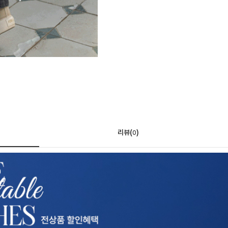
리뷰(
)
0