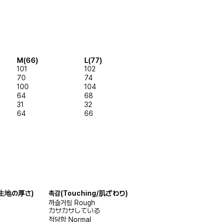
M(66)
L(77)
101
102
70
74
100
104
64
68
31
32
64
66
s/生地の厚さ)
촉감
(Touching/肌ざわり)
까슬거림
Rough
カサカサしている
적당함
Normal