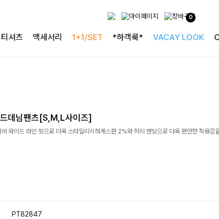
0
티셔츠
액세서리
1+1/SET
*하객룩*
VACAY LOOK
드데님팬츠[S,M,L사이즈]
레어 와이드 라인 핏으로 더욱 스타일리시하게스판 2%와 허리 밴딩으로 더욱 편안한 착용감을
PT82847