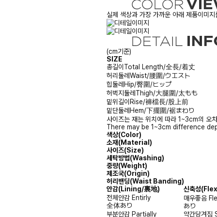
실제 색상과 가장 가까운 아래 제품이미지를
(cm기준)
SIZE
총길이
Total Length/全長/着丈
허리둘레
Waist/腰圍/ウエスト
힙둘레
Hip/臀圍/ヒップ
허벅지둘레
Thigh/大腿圍/太もも
밑위길이
Rise/褲檔長/股上前
밑단둘레
Hem/下擺圍/裾まわり
사이즈는 재는 위치에 따라 1~3cm의 오차
There may be 1~3cm difference dep
색상(Color)
소재(Material)
사이즈(Size)
세탁방법(Washing)
중량(Weight)
제조국(Origin)
허리밴딩(Waist Banding)
안감
(Lining/裏地)
신축성
(Fle
전체안감
Entirly
매우좋음
Fl
全体あり
あり
부분안감
Partially
약간당겨짐