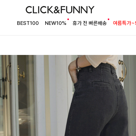
BEST100
NEW10%
휴가 전 빠른배송
여름특가~