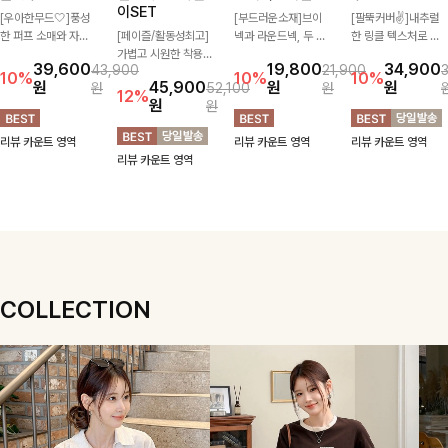
이SET
[우아한무드🤍]풍성
[부드러운소재]브이
[팔뚝커버✌]내추럴
한 퍼프 소매와 자연
[페이즐/활동성최고]
넥과 라운드넥, 두 가
한 링클 텍스처로 분
스럽게 퍼지는 플레어
가볍고 시원한 착용감
지 넥 라인 중 취향에
위기 있게 입어지는
39,600
19,800
34,900
43,900
21,900
실루엣이 여성스러운
으로 여름 내내 부담
맞게 선택할 수 있는
블라우스🖤 브이넥
10%
10%
10%
원
45,900
원
원
원
52,100
원
무드를 완성해주는 블
없이 즐기기 좋은 라
활용도 높은 가디건
카라 디자인에 여유로
12%
원
원
라우스 🤍 체형을 자
운드 니트 🤍 베이직
🤍 부드러운 착용감
운 소매핏 더해져 여
연스럽게 커버해주며
한 디자인으로 다양한
과 베이직한 디자인으
리하면서도 시원한 무
리뷰 카운트 영역
리뷰 카운트 영역
리뷰 카운트 영역
걸을 때마다 살랑이는
하의와 손쉽게 매치되
로 단독은 물론 가볍
드로 즐기기 좋아요-
리뷰 카운트 영역
핏으로 데일리룩부터
어 데일리하게 활용하
게 걸쳐 입기 좋아 데
데이트룩까지 화사하
기 좋아요 ✨
일리룩부터 출근룩까
게 즐기기 좋은 아이
지 다양하게 즐기기
템이에요 ✨
좋은 아이템이에요 ✨
COLLECTION