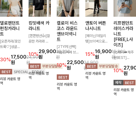
델로펜던트
킹밋배색 카
캘로이 비스
앤토이 버튼
리프펜던트
펀칭카라니
라니트
코스 라운드
나시니트
레이스카라
트
앤브이넥니
니트
[쫀쫀텐션👍]깔
[페미닌/데일리
트
[FREE,L사
[오픈카라/포인
끔한 카라와 반
템]브이넥으로
이즈]
트룩🤍]성글한
오픈 디자인이
[2TYPE선택]
답답하지 않고
29,900
16,900
33,200
19,800
짜임으로 시원한
만나 하나만 입
라운드넥과 브이
베이직한 디자인
[스테디👑재주
10%
15%
17,500
원
원
24,900
원
원
통기성 느껴지는
어도 완성도 높
넥 두 가지 디자
의이너로 단독으
문BEST]
30%
원
22,500
원
24,900
카라 니트! 내추
은 스타일링을
인으로 취향에
로도 언제나 만
사랑스러움 가득
10%
원
27,9
원
럴하게 떨어지는
연출해드려요 부
맞게 선택 가능
능 아이템!산뜻
담은 카라 니트
10%
원
리뷰 카운트 영
리뷰 카운트 영
여유핏에 오픈
담 없이 즐기기
한 베이직 니트
한 여름, 시원하
에 펜던트 포인
역
역
리뷰 카운트 영
카라 디테일 더
좋은 데일리 니
🤍 깔끔한 실루
게 보내요 :) ♡
트까지 톡-톡 얼
역
리뷰 카운트 영
해져 꾸안꾸 무
트로 어디에나
엣과 부드러운
굴을 밝혀주는
역
리뷰 카운트 영
드로 즐기기 좋
손쉽게 매치됩니
착용감으로 단독
컬러와 함께 해
역
아요-
다
은 물론 이너까
요-
지 활용도 높게
즐기기 좋아요
✨