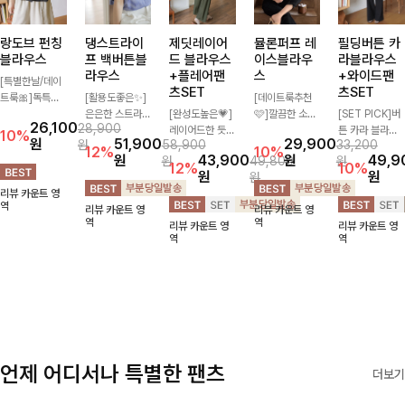
랑도브 펀칭
댕스트라이
제딧레이어
뮬론퍼프 레
필딩버튼 카
블라우스
프 백버튼블
드 블라우스
이스블라우
라블라우스
라우스
+플레어팬
스
+와이드팬
[특별한날/데이
츠SET
츠SET
트룩🎀]독특한
[활용도좋은✨]
[데이트룩추천
펀칭 패턴으로
은은한 스트라이
[완성도높은💗]
🩷]깔끔한 소매
[SET PICK]버
26,100
28,900
시원해보이면서
프 패턴이 더해
레이어드한 듯
퍼프와 레이스
튼 카라 블라우
10%
원
51,900
29,900
원
58,900
33,200
로맨틱한 무드를
져 심플한 코디
자연스러운 나시
자수로 사랑스러
스와 팬츠, 스트
12%
10%
원
43,900
원
49,9
원
49,800
원
선사하는 블라우
에도 세련된 포
와 버튼 원피스
운 분위기를 담
랩까지 구성된
12%
10%
원
원
원
스:) 풍성한 퍼프
인트를 더해드리
가 함께 구성된
았으며 은은한
활용도 높은 3
리뷰 카운트 영
소매와 밑단 셔
며 깔끔한 스트
세트 아이템입니
체크 패턴이 더
종 세트 🤍 코디
역
리뷰 카운트 영
리뷰 카운트 영
링으로 스타일을
라이프 디테일로
다. 코디 고민 없
해져 밋밋함 없
걱정 없이 한 번
역
역
리뷰 카운트 영
리뷰 카운트 영
더했어요
유행 없이 오래
이 한 벌만으로
이 여성스러움
에 완성도 있는
역
역
함께하기 좋은
도 내추럴하면서
가득 느껴지는
스타일링을 연출
블라우스예요
여성스러운 썸머
블라우스에요🤍
할 수 있어 데일
룩 완성!
리하게 즐기기
좋아요 ✨
언제 어디서나 특별한 팬츠
더보기