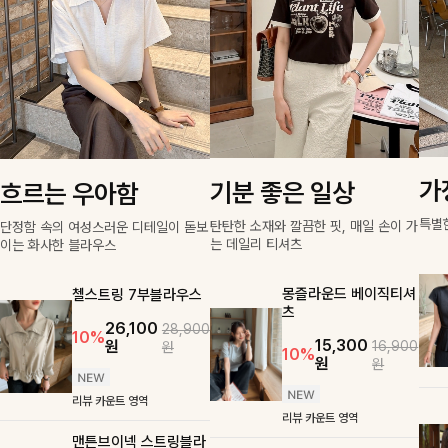
가
기분 좋은 일상
흐르는 우아함
특별
탄탄한 소재와 깔끔한 핏, 매일 손이 가
단정함 속의 여성스러운 디테일이 돋보
는 데일리 티셔츠
이는 화사한 블라우스
몽즐라운드 베이직티셔
첼스트링 7부블라우스
츠
26,100
28,900
10%
15,300
원
16,900
원
10%
원
원
리뷰 카운트 영역
리뷰 카운트 영역
맨튼브이넥 스트링블라