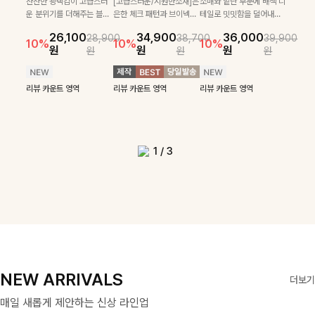
로 센스있는 아웃핏을 완성
[골드버튼/클래식무드🤍]
하게 더해진 울 함유 소재로
SET
잔잔한 광택감이 고급스러
[고급스러운/시원한소재]은
소매와 밑단 부분에 배색 디
[여름코디추천👍]뷔스티에
[데일리부터 여행룩까지]감
해주는 반팔니트예요- 소프
스트라이프 패턴으로 데일
포근하면서도 가볍게 착용
운 분위기를 더해주는 블라
은한 체크 패턴과 브이넥으
테일로 밋밋함을 덜어내고
[활용도 좋은 투피스]은은한
원피스와 티셔츠가 세트로 구
각적인 레터링 티셔츠와 플레
22,900
24,300
26,900
26,900
트한 텍스처의 비스코스 혼
리룩에 포인트를 더해줄 아
되는 니트예요🧶 세로 골지
우스예요 ✨ 허리 스트링과
로 단정하면서 실버버튼으
더욱 멋스럽게 연출되며 링
15%
10%
체크 패턴과 허리 스트링 디
성되어 코디 고민 없이 완성
어 핏 반바지가 함께 구성된
원
31,900
원
26,100
34,900
36,000
원
35,400
원
28,900
38,700
39,900
방 소재로 누구나 부담없이
이템입니다 카라넥 디자인
짜임 디테일이 슬림한 실루
프릴 밑단이 자연스럽게 실
로 고급스러운 디테일을 넣
클 소재로 구김 걱정없이 즐
39,900
29,900
10%
10%
10%
10%
46,300
36,400
테일이 어우러진 투피스 세트
도 높은 스타일링을 연출해주
세트 아이템으로, 편안하면서
14%
18%
원
원
원
원
원
원
원
원
입기 좋아요
으로 깔끔한 이미지로 만들
엣을 연출해주며, 부드러운
루엣을 살려주며, 여유로운
었으며 밑단스트링으로 핏
길 수 있는 블라우스랍니
42,900
원
원
리뷰 카운트 영역
49,800
원
원
입니다. 여유로운 상의와 풍
는 아이템 🤍 레이어드한 듯
도 캐주얼한 꾸안꾸룩을 완성
14%
어 주는 7부 니트입니다 ~
신축성까지 더해져 데일리
핏으로 편안하면서도 여성
을 더욱 깔끔하게 잡아주는
다:)
원
원
성하게 퍼지는 롱스커트가 자
센스 있는 무드로 데일리하게
해드립니다 ✨🩵
리뷰 카운트 영역
로 즐기기 좋답니다🤍
스러운 무드를 완성해준답
블라우스예요 :)
연스러운 체형 커버는 물론,
편안하게 즐기기 좋아요 ✨
리뷰 카운트 영역
리뷰 카운트 영역
리뷰 카운트 영역
리뷰 카운트 영역
니다 🤍
리뷰 카운트 영역
리뷰 카운트 영역
단품으로도 다양하게 활용하
리뷰 카운트 영역
기 좋아요🖤
1
/
3
NEW ARRIVALS
더보기
매일 새롭게 제안하는 신상 라인업