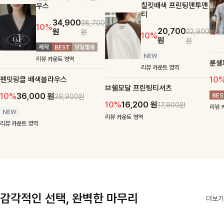
칠킷배색 프린팅맨투맨
우스
티
34,900
38,700
10%
20,700
원
22,900
원
10%
원
원
리뷰 카운트 영역
룬셀
리뷰 카운트 영역
펜밋링클 배색블라우스
10
브쉘모달 프린팅티셔츠
10%
36,000
원
39,900원
10%
16,200
원
17,900원
리뷰 
리뷰 카운트 영역
리뷰 카운트 영역
감각적인 선택, 완벽한 마무리
더보기