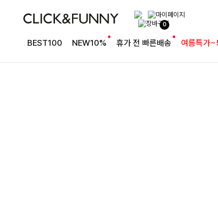
여유로운 핏의 코튼 팬츠
0
라인보정핏 절개코튼와이드팬츠[S,M,L사이즈]
BEST100
NEW10%
휴가 전 빠른배송
여름특가~