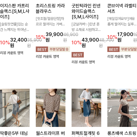
이지스판 카프리
초리스트링 카라
굿핀턱라인 린넨
콘브이넥 라벨티
슬랙스[S,M,L사
블라우스
와이드슬랙스
셔츠
이즈]
[S,M,L사이즈]
[핏조절/깔끔단정]차
[매일입어요🩵]여유
[슬림핏연출]입는 순
르르 떨어지는 가벼운
[군살커버✨]린넨 혼
롭게 떨어지는 실루엣
간 느껴지는 뛰어난
소재감으로 시원하고
방 소재로 시원하고
과 깔끔한 브이넥 디
39,900
17,900
46,900
1
신축성으로 활동량 많
쾌적하게 즐기기 좋은
쾌적하게 즐기기 좋은
자인으로 데일리하게
15%
10%
32,400
원
43,900
원
35,900
원
48,700
원
은 날에도 편안하게
카라 블라우스- 심플
와이드 슬랙스입니다.
즐기기 좋은 티셔츠-
10%
10%
원
원
원
원
🌿 발목이 드러나는
한 디자인에 클래식한
핀턱 디테일과 여유로
소매 라벨 디테일이
카프리 기장이 다리
카라와 버튼 디테일을
운 와이드 핏이 더해
은은한 포인트를 더해
리뷰 카운트 영역
리뷰 카운트 영역
리뷰 카운트 영역
라인을 더욱 길고 산
더해 데일리부터 오피
져 길고 멋스러운 실
심플하면서도 센스 있
리뷰 카운트 영역
뜻하게 보여주며, 깔
스룩까지 활용도 높게
루엣을 완성해드려
는 스타일을 완성해드
끔한 실루엣으로 출근
입기 좋아-
요-
려요!
룩부터 데일리룩까지
활용도 높게 즐기기
좋습니다
딱좋은5부 데님
월스트라이프 버
퍼펙트절개핏 6
롱츠배색 스트링