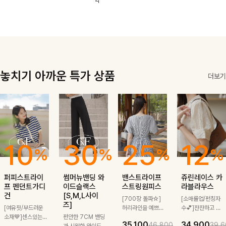
역
한 소재감으로
끔한 기장감과
로도, 특별한 날
은은한 결감으로
여름에도 부담
단정한 테일러드
에도 걸치기 좋
데일리부터 출근
없이 툭 걸치기
카라 디테일이
답니다!
룩까지 센스 있
좋은 아이템!
더해져 데일리룩
게 매치돼요
은 물론 출근룩
까지 세련된 무
드로 완성해줘요
🤍
놓치기 아까운 특가 상품
더보기
10
30
25
12
%
%
%
%
퍼피스트라이
썸머뉴밴딩 와
밴스트라이프
쥬린레이스 카
프 펜던트가디
이드슬랙스
스트링원피스
라블라우스
건
[S,M,L사이
[700장 돌파☆]
[소매롤업/펀칭자
즈]
[여유핏/부드러운
허리라인을 예쁘게
수💕]잔잔하고 고
소재💙]센스있는
편안한 7CM 밴딩
잡아주는 스트링과
급스러운 자수 디
35,100
34,900
46,800
39,6
스트라이프 패턴에
과 시원한 와이드
깔끔한 스트라이프
테일이 사랑스러운