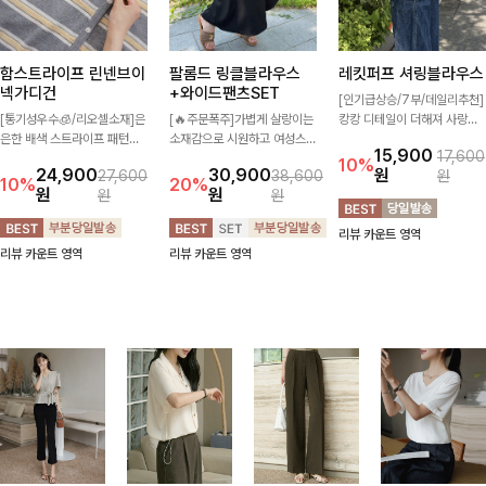
함스트라이프 린넨브이
팔롬드 링클블라우스
레킷퍼프 셔링블라우스
넥가디건
+와이드팬츠SET
[인기급상승/7부/데일리추천]
[통기성우수🧊/리오셀소재]은
[🔥주문폭주]가볍게 살랑이는
캉캉 디테일이 더해져 사랑스
은한 배색 스트라이프 패턴으
소재감으로 시원하고 여성스럽
럽고 풍성한 실루엣을 완성해
15,900
17,600
로 캐주얼하면서도 산뜻한 무
게 입어지는 블라우스+팬츠 세
주는 블라우스 🤍 가볍게 퍼지
10%
24,900
30,900
원
27,600
38,600
원
드 살려주는 니트 가디건 💛
트 🖤 허리 밴딩 디테일로 편
는 핏으로 체형을 자연스럽게
10%
20%
원
원
원
원
브이넥 라인에 슬림하게 떨어
안하면서도 자연스럽게 라인
커버해주며 여성스럽게 즐기기
지는 핏 더해져 단독으로도 여
잡아주어 꾸안꾸 무드로 멋스
좋아요 ✨
리뷰 카운트 영역
리하고 세련되게 입어져요-
럽게 완성!
리뷰 카운트 영역
리뷰 카운트 영역