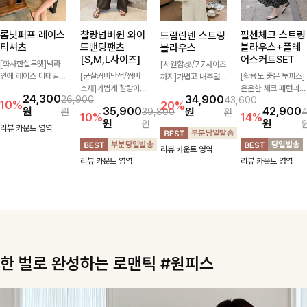
롬닛퍼프 레이스
찰랑넘버원 와이
필첸체크 스트링
드람린넨 스트링
티셔츠
드밴딩팬츠
블라우스+플레
블라우스
[S,M,L사이즈]
어스커트SET
[화사한실루엣]넥라
[시원함🧊/77사이즈
인에 레이스 디테일로
[군살커버만점/썸머
[활용도 좋은 투피스]
까지]가볍고 내추럴한
여성스러운 분위기를
소재]가볍게 찰랑이는
은은한 체크 패턴과
텍스처가 돋보이는 블
24,300
34,900
26,900
43,600
더했으며 풍성한 퍼프
원단과 여유로운 와이
허리 스트링 디테일이
라우스로, 답답함 없
10%
20%
원
35,900
42,900
원
원
39,800
원
소매로 군살을 숨겨주
드 핏으로 하루 종일
어우러진 투피스 세트
는 슬릿 카라 디자인
10%
14%
원
원
원
는 동시에 러블리한
편안하게 착용하실 수
입니다. 여유로운 상
이 얼굴선을 더욱 시
리뷰 카운트 영역
무드를 극대화시킨 티
있는 팬츠입니다 🖤
의와 풍성하게 퍼지는
원하게 연출해드립니
리뷰 카운트 영역
셔츠에요🤍
✨ 허리 전체 밴딩과
롱스커트가 자연스러
다 🤍🌿
리뷰 카운트 영역
리뷰 카운트 영역
스트링 디테일로 안정
운 체형 커버는 물론,
감 있는 착용감을 더
단품으로도 다양하게
해드려요!
활용하기 좋아요🖤
한 벌로 완성하는 로맨틱 #원피스