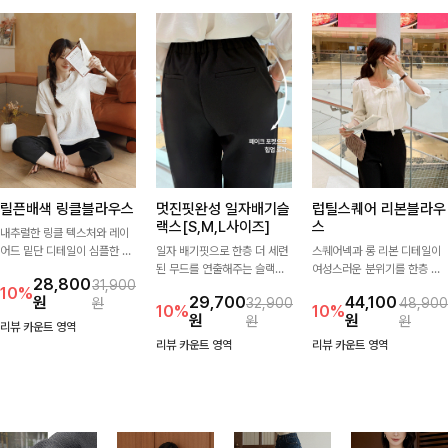
릴픈배색 링클블라우스
멋진핏완성 일자배기슬
럽틸스퀘어 리본블라우
랙스[S,M,L사이즈]
스
내추럴한 링클 텍스처와 레이
어드 밑단 디테일이 심플한 디
일자 배기핏으로 한층 더 세련
스퀘어넥과 롱 리본 디테일이
자인에 포인트를 더해주며, 가
된 무드를 연출해주는 슬랙스
여성스러운 분위기를 한층 더
28,800
31,900
볍게 툭 입기만 해도 멋스러운
입니다. 차분한 핏감과 롱한 기
해주는 블라우스입니다. 자연
10%
원
29,700
44,100
원
32,900
48,900
스타일을 완성해드려요- 여유
장으로 상의를 어떤 스타일과
스럽게 잡힌 셔링과 봉긋한 소
10%
10%
원
원
원
원
로운 핏으로 군살은 자연스럽
매치해도 멋스럽게 완성돼요.
매가 여리한 실루엣을 연출해
리뷰 카운트 영역
게 커버해주고, 편안한 착용감
특별한 날은 물론 데일리룩으
리뷰 카운트 영역
리뷰 카운트 영역
까지 더해 손이 자주 가는 데일
로도 부담 없이 즐기기 좋아요
리 아이템이랍니다🤍
🎀