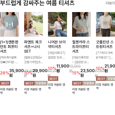
부드럽게 감싸주는 여름 티셔츠
더보기
(1+1)앤튼펜
파앤트 체크
니어븐 브이
힐첸카라 스
굿플린넨 스
던트 퍼프티
셔츠+나시
넥티셔츠
트라이프티
트링티셔츠
셔츠
SET
셔츠
[데일리BEST]
[77까지/가벼
[하트케이블짜
[활용도만점👍/
깔끔한 핏과 디
[데일리룩추천
운착용감🤍]린
임❤️]무더운 여
간절기추천]조
자인에 슬라브
✨]깔끔한 오픈
넨 소재와 내추
11,900
21,9
13,200
름 사랑스러운
화로운 컬러 배
소재로 밋밋함
카라넥과 조화로
럴한 플라워 프
10%
10%
35,900
29,900
원
23,500
원
49,800
33,200
원
27,600
낭만같은 티셔츠
색으로 감각적이
없이 착용 가능
운 배색이 들어
린팅이 포인트가
28%
10%
15%
원
원
원
원
원
원
소재감에서 주는
면서 단독부터
하며 심플하게
간 스트라이프
되어 하나만으로
포인트와 금장으
세트까지 활용도
입어도 좋고 레
패턴으로 단정하
도 감성 있는 스
리뷰 카운트 영
리뷰 카운트 영
로 고급스러움도
높게 즐기는 셔
이어드해서 입어
고 캐주얼한 무
타일을 완성해드
역
역
리뷰 카운트 영
리뷰 카운트 영
리뷰 카운트 영
놓치지 말아요♥
츠+나시 SET!
도 좋은 데일리
드를 선사하는
리는 티셔츠-🌼
역
역
역
캐주얼한 감성으
티셔츠에요~!
반팔 티셔츠에
🌿
로 대충 입어도
요:)
이쁜 ITEM 💛