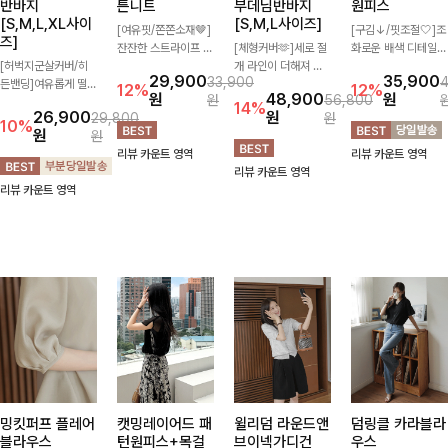
반바지
튼니트
부데님반바지
원피스
[S,M,L,XL사이
[S,M,L사이즈]
[여유핏/쫀쫀소재🤎]
[구김↓/핏조절🤍]조
즈]
잔잔한 스트라이프 패
[체형커버🫶]세로 절
화로운 배색 디테일로
[허벅지군살커버/히
턴과 버튼 포인트가
개 라인이 더해져 다
스타일을 더한 원피
29,900
35,900
33,900
든밴딩]여유롭게 떨어
더해져 캐주얼하면서
리 라인을 더욱 길고
스! 스트링이 내장되
12%
12%
원
48,900
원
원
56,800
지는 와이드핏과 부담
도 세련된 무드를 연
슬림하게 연출해주는
어있어 여리여리한 라
14%
26,900
원
29,800
원
없는 5부 기장으로 편
출해주는 니트- 가볍
5부 데님 반바지 🤍
인을 만들어주고 넉넉
10%
원
원
안하게 즐기기 좋은
고 부드러운 착용감으
부담 없는 기장과 여
한 포켓으로 실용성까
리뷰 카운트 영역
리뷰 카운트 영역
데님 팬츠 ✨ 빈티지
로 단독은 물론 데일
유로운 핏으로 편안하
지 갖췄어요:)
리뷰 카운트 영역
한 워싱감이 더해져
리룩으로 활용하기 좋
게 착용되며 다양한
리뷰 카운트 영역
캐주얼하면서도 트렌
은 아이템!
상의와 손쉽게 매치되
디한 무드로 연출
어 데일리부터 휴가룩
까지 활용도 높게 즐
기기 좋아요 d
밍킷퍼프 플레어
캣밍레이어드 패
윌리덤 라운드앤
덤링클 카라블라
블라우스
턴원피스+목걸
브이넥가디건
우스