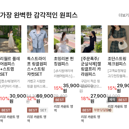
가장 완벽한 감각적인 원피스
더보기
리월르 플레
특스트라이
초밍리본 펀
[주문폭주/
조단스트링
어원피스
프 링클원피
칭원피스
군살삭제]젤
체크원피스
+스트랩
스+스트링
링클프리 카
[🧊시원여리여
[고객요청재입
SET
자켓SET
라원피스
리썸머원피스]
고/2천장돌파
[캡소매/분위기
가볍고 시원한
섬세한 펀칭 디
구김이 적은 링
💚]하나만 툭 착
35,900
29,9
42,200
UP]허리 리본
링클 원피스와
테일과 리본 포
클프리 원단으로
용해줘도 스타일
15%
15%
원
원
원
스트랩이 세트로
스트링 자켓이
인트가 어우러져
항상 깔끔하게
리시해 보이는
30,900
69,900
27,900
34,300
79,400
34,000
구성되어 여성스
세트로 구성되어
사랑스러운 무드
착용 가능하며
휘뚜루 마뚜루
10%
12%
18%
원
원
원
원
원
원
럽고 우아한 실
코디 고민 없이
를 더한 원피스
일자로 떨어지는
아이템 ~ ! 인생
리뷰 카운트 영
리뷰 카운트 영
루엣을 완성해주
완성도 높은 스
🤍 여리하게 퍼
넉넉한 핏으로
샷 건질 수 있는
역
역
는 원피스- 자연
타일링을 연출해
지는 실루엣으로
군살을 완벽히
세련된 무드의
리뷰 카운트 영
리뷰 카운트 영
리뷰 카운트 영
스럽게 퍼지는
주는 아이템 🤍
로맨틱하고 여성
커버해주는 원피
체크 패턴이 들
역
역
역
플레어 라인과
따로 또 같이 활
스럽게 연출돼요
스에요🖤
어간 원피스 : )
깔끔한 핏이 어
용하기 좋아 실
✨