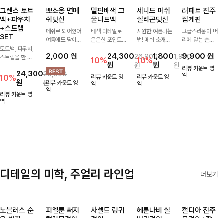
그렌스 토트
뽀소옹 면메
밀핀배색 그
세니드 메쉬
러페트 진주
백+파우치
쉬덧신
물니트백
실리콘덧신
집게핀
+스트랩
메쉬로 되어있어
배색 디테일로
시원한 여름나는
고급스러움이 머
SET
여름에도 땀이
은은한 포인트를
법! 메쉬 소재배
리에 닿는 순간,
토트백, 파우치,
차지않게~! 발걸
더한 그물 니트
색으로 상쾌한
하나만으로 달라
2,000
원
24,300
1,800
9,900
원
26,900
1,900
스트랩을 한 번
음도 당당해지세
백 🤍 가볍고 내
착용감을 선사하
지는 그 날의 분
10%
10%
원
원
원
원
에 드리는
요:-)
추럴한 무드로
는 덧신이에요:)
위기를 느껴보세
리뷰 카운트 영
24,300
26,900
ITEM활용도 높
썸머 시즌 데일
요:)
역
10%
리뷰 카운트 영
리뷰 카운트 영
원
원
리뷰 카운트 영
게 어디에든 다
리하게 들기 좋
역
역
역
양하게 즐겨주세
아요
리뷰 카운트 영
요 ;)
역
디테일의 미학, 주얼리 라인업
더보기
노블레스 순
피엘룬 써지
사셀드 링귀
헤룬나비 실
캘디아 진주