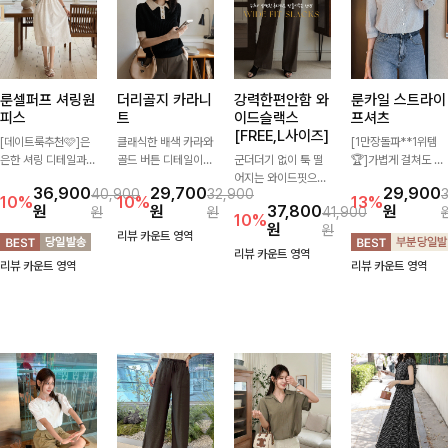
룬셀퍼프 셔링원
더리골지 카라니
강력한편안함 와
룬카일 스트라이
피스
트
이드슬랙스
프셔츠
[FREE,L사이즈]
[데이트룩추천🩷]은
클래식한 배색 카라와
[1만장돌파**1위템
은한 셔링 디테일과
골드 버튼 디테일이
군더더기 없이 툭 떨
🏆]가볍게 걸쳐도 살
퍼프 소매가 어우러져
세련된 포인트를 더해
어지는 와이드핏으로
아나는 산뜻한 컬러
36,900
29,700
29,900
40,900
32,900
사랑스러운 무드를 완
주는 니트입니다. 세
세련된 실루엣을 완성
감, 여름에 딱 맞는 코
10%
10%
13%
원
원
37,800
원
원
원
41,900
성해주는 원피스🤍
로 골지 짜임이 슬림
해주는 슬랙스입니다.
튼 셔츠❤️ 여유 있는
10%
원
원
허리 스모크 밴딩이
한 실루엣을 연출해
깔끔한 디자인과 롱한
핏과 스트라이프 패
리뷰 카운트 영역
슬림한 실루엣을 연출
단정하면서도 여성스
기장감으로 다리가 길
턴, 자연스러운 실루
리뷰 카운트 영역
리뷰 카운트 영역
리뷰 카운트 영역
해주며, 자연스럽게
러운 무드를 완성해드
어 보이고 뒷밴딩으로
엣으로 데일리 코디에
퍼지는 플레어 라인으
려요.
편안하기까지-
부담 없이 매치된답니
로 여성스럽고 편안하
다:)
게 즐기기 좋아요