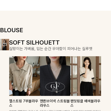
우러져 단정하면
용적이며, 스트
서도 여리한 무
링 디테일로 다
드로 입어져✨
양한 핏을 연출
할 수 있어 데일
리부터 여행룩까
지 멋스럽게 즐
BLOUSE
기기 좋아요 ✨
DOUBLE THE JOY
SOFT SILHOUETT
COZY ESSENTIAL
함께할 때 더욱 완벽한, 합리적인 선택으로 채우는 즐거움
살랑이는 가벼움, 입는 순간 우아함이 피어나는 실루엣
매일의 일상을 부드럽게 감싸줄 니트 컬렉션
켐펜던트 꽈배기니트
칠스트라이프 카라7
폴딘울 골지유넥니트
첼스트링 7부블라우
맨튼브이넥 스트링블
펜밋링클 배색블라우
필첸체크 스트링블라
캠릿리본 뷔스티에원
테킷미 레터링티셔츠
부니트
스
라우스
스
꽈배기 짜임에 미니 펜던트
[여리핏/가벼운착용감]은은
우스+플레어스커트
피스+티셔츠SET
+반바지SET