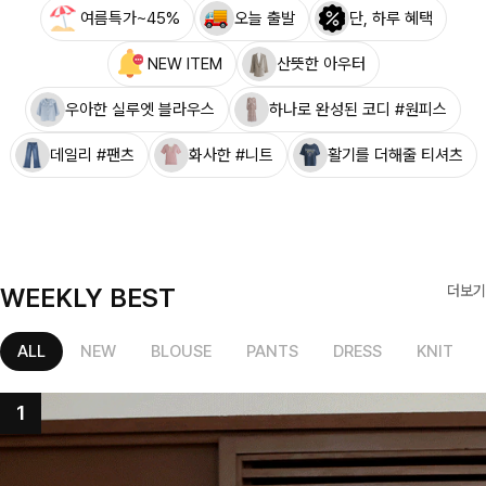
여름특가~45%
오늘 출발
단, 하루 혜택
NEW ITEM
산뜻한 아우터
우아한 실루엣 블라우스
하나로 완성된 코디 #원피스
데일리 #팬츠
화사한 #니트
활기를 더해줄 티셔츠
WEEKLY BEST
더보기
ALL
NEW
BLOUSE
PANTS
DRESS
KNIT