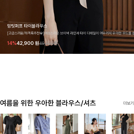
밍팃퍼프 타이블라우스
[고급스러움/하객룩추천💎]여성스러운 브이넥 라인과 타이 디테일이 어우러져 우아한 무드를 
라우스 🤍 여유로운 7부 소매로 편안하게 착용되며 데일리룩부터 출근룩, 하객룩까지 세련된
14%
42,900
원
49,800원
기 좋은 아이템이에요
여름을 위한 우아한 블라우스/셔츠
더보기