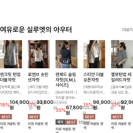
여유로운 실루엣의 아우터
더보기
엔크릿 턴업
로엔브 숏린
렌체드 슬림
스티안 더블
젤뷰턴업 테
더블자켓
넨자켓
자켓[S,M,L
오픈자켓
일러드자켓
사이즈]
[하객룩,출근룩
[세미크롭/세련
[여름아우터🧊
[클래식👑]실용
OK]턴업 레터링
된디자인]린넨
[Best아우터✨]
베스트셀러]가
성을 담은 포켓
포인트로 센스
이 블렌딩된 가
허리를 얇아보이
볍게 툭 걸쳐도
에 버튼과 소매
104,900
33,800
96,900
92,9
127,900
37,900
113,900
있게 완성된 썸
볍고 드라이한
게 만들어줄 슬
멋스러운 무드가
턴업 디테일로
18%
11%
15%
10%
원
원
67,800
원
원
원
원
104,300
원
머 자켓, 더블버
소재감으로 한여
림핏! 깔끔하고
살아나는 썸머
멋을 더했으며
35%
원
원
튼 디자인으로
름에도 부담 없
단정한 핏으로
오픈자켓✨ 백
유연한 소재로
깔끔하고 세련된
이 툭 걸치기 좋
고급스러운 분위
슬릿 디테일로
자연스러운 실루
리뷰 카운트 영
리뷰 카운트 영
리뷰 카운트 영
리뷰 카운트 영
무드가 느껴져요
은 반팔 자켓, 크
기를 연출시켜줄
착용감이 편안하
엣을 연출해주는
역
역
역
역
리뷰 카운트 영
🩶 가볍고 시원
롭에 가까운 깔
아우터로 데일리
며 깔끔한 핏과
아우터에요~!