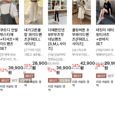
쿠르디 언발
내가고른쿨
더예쁜린넨
쿨링버튼 8
테킷미 레터
뷔스티에
함 와이드팬
8부부츠컷
부와이드팬
링티셔츠
+티셔츠+와
츠[FREE,L
데님팬츠
츠[FREE,L
+반바지
이드팬츠
사이즈]
[S,M,L사이
사이즈]
SET
SET
즈]
[2TYPE기장]
[바스락소재
[데일리부터 여
[한 번에 완성
가볍고 내추럴한
[미운군살커버/
💙/8부기장]사
행룩까지]감각
💕]티셔츠, 뷔스
소재감으로 여름
쫀쫀👍]군살을
이드 버튼 디테
적인 레터링 티
28,900
42,900
29,9
33,900
49,800
티에, 팬츠까지
시즌 시원하게
잡아주는 깔끔한
일이 은은한 포
셔츠와 플레어
15%
14%
18%
39,900
원
36,900
원
원
45,300
원
41,900
원
한 번에 구성된
즐기기 좋은 와
부츠컷 핏에 발
인트가 되어주는
핏 반바지가 함
12%
12%
원
원
원
원
실속 있는 3피
이드 팬츠! 허리
목이 드러나는
와이드 팬츠입니
께 구성된 세트
스 세트 🖤 따로
밴딩과 스트링
8부 기장으로
다. 여유롭게 떨
아이템으로, 편
리뷰 카운트 영
리뷰 카운트 영
리뷰 카운트 영
또 같이 활용하
디테일로 편안한
다리를 슬림하고
어지는 실루엣과
안하면서도 캐주
역
역
역
리뷰 카운트 영
리뷰 카운트 영
기 좋아 코디 걱
착용감을 더했으
길어보이게 만들
가볍게 바스락거
얼한 꾸안꾸룩을
역
역
정 없이 데일리
며, 여유롭게 떨
어주며 생지 소
리는 소재감으로
완성해드립니다
하게 즐기기 좋
어지는 와이드핏
재로 멋을 더한
시원하고 편안하
✨🩵
아요 ✨
이 군살을 자연
데님팬츠에요~!
게 즐기기 좋은
스럽게 커버해준
아이템-
답니다:)