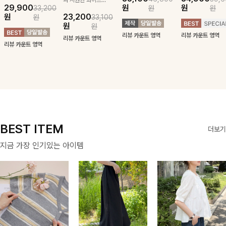
29,900
원
원
33,200
원
원
귀여운 퍼피 펜던
구김 제로 슬랙스
패턴에 링클프리!
블라우스-페미닌
원
23,200
원
33,100
트로 포인트를 선
로 여름 잡아보자 !
💙플레어지는 롱한
하면서 여리한 무
원
원
사하는 니트 가디
기장감까지 완벽한
드로 즐겨지는
리뷰 카운트 영역
리뷰 카운트 영역
건을 소개할게요 :)
데일리 원피스:B
ITEM
리뷰 카운트 영역
리뷰 카운트 영역
BEST ITEM
더보기
지금 가장 인기있는 아이템