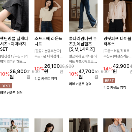
헨틴링클 날개티
소프트해 라운드
롱다리넘버원 부
밍팃퍼프 타이블
셔츠+치마바지
니트
츠컷데님팬츠
라우스
SET
[S,M,L사이즈]
[깔끔기본템추천🤍]
[고급스러움/하객룩
[텐션감↑/구김↓]가
부드러운 터치감과 군
깔끔하게 떨어지는 와
추천💎]여성스러운
볍게 입기만 해도 코
더더기 없는 디자인으
이드 부츠컷핏으로 다
브이넥 라인과 타이
26,100
42,900
28,900
디가 완성되는 세트
로 매일 손이 가는 자
리 라인을 길어 보이
디테일이 어우러져 우
10%
14%
28,800
원
47,700
원
31,900
원
52,900
아이템으로, 자연스럽
체제작 니트입니다.
게 연출해주는 데님
아한 무드를 완성해주
10%
10%
원
원
원
원
게 퍼지는 프릴 날개
자연스럽게 떨어지는
팬츠입니다. 은은한
는 7부 블라우스 🤍
리뷰 카운트 영역
소매가 우아한 포인트
여유핏과 깔끔한 라운
워싱이 더해져 캐주얼
여유로운 7부 소매로
리뷰 카운트 영역
리뷰 카운트 영역
를 더해드립니다💕
드넥으로 단독은 물론
하면서도 세련된 분위
편안하게 착용되며 데
리뷰 카운트 영역
잔잔한 링클 텍스처
이너로도 활용하기 좋
기를 완성하며, 데일
일리룩부터 출근룩,
소재와 편안한 허리밴
아요.
리하게 손이 자주 가
하객룩까지 세련된 스
딩으로 하루 종일 산
요-
타일링을 연출하기 좋
뜻하고 쾌적하게 즐겨
은 아이템이에요
보세요!