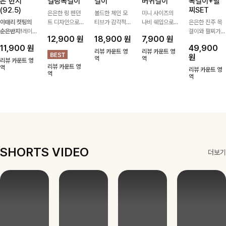
은 반지
컬링목걸이
걸이
버귀걸이
목걸이+팔
(92.5)
찌SET
은은한 링 펜던
볼드한 체인 모
미니 사이즈의
이태리 컷팅의
트 디자인으로
티브가 감각적인
나비 쉐입으로
은은한 진주 목
순은반지!
레이
심플한 POINT,
포인트가 되어주
은은하게 빛을
걸이와 팔찌가
12,900
원
18,900
원
7,900
원
어드 하기 좋은
써지컬스틸 소재
는 귀걸이- 심플
내어줄 이어링,
세트로 구성되어
11,900
원
49,900
반지에요!고급스
로 변색 걱정 없
하면서도 존재감
과하지 않은 포
한 번에 완성도
리뷰 카운트 영
리뷰 카운트 영
원
러운 컬러감과
이 데일리로 착
있는 디자인으로
역
인트가 되어줘
역
높은 스타일링을
리뷰 카운트 영
리뷰 카운트 영
디테일로 강추에
역
용하기 좋아요-
데일리룩부터 스
데일리로 착용하
연출해주는 아이
리뷰 카운트 영
역
요^^
타일리시한 포인
기 좋아요:)
템 🤍 데일리룩
역
트룩까지 다양하
부터 하객룩, 모
게 매치하기 좋
임룩까지 우아한
은 아이템💎
포인트를 더해주
며 따로 또는 함
께 다양하게 활
용하기 좋아요
✨
SHORTS VIDEO
더보기