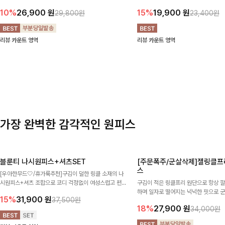
과 부담 없는 5부 기장으로 편안하게 즐기기 좋은 데님
로 편안하면서도 멋스럽게 입어지는 밴딩
팬츠 ✨ 빈티지한 워싱감이 더해져 캐주얼하면서도 트렌
한 포켓 디테일 더해져 데일리룩부터 
10%
26,900
원
15%
19,900
원
29,800원
23,400원
디한 무드로 연출
높게 즐겨지는 아이템!
리뷰 카운트 영역
리뷰 카운트 영역
가장 완벽한 감각적인 원피스