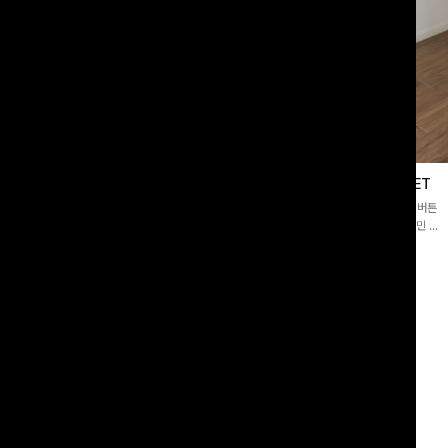
블라우스
제딧레이어드 블라우스+플레어팬츠SET
스퀘어넥]입체감 있는 링클 엠보 텍스
[완성도높은💗]레이어드한 듯 자연스러운 나시와 버튼
라우스- 여유로운 실루엣과 물결 짜임
원피스가 함께 구성된 세트 아이템입니다. 코디 고민 없
더해져 편안하면서도 여성스러운 무드를
이 한 벌만으로도 내추럴하면서 여성스러운 썸머룩 완성!
00
원
12%
43,900
원
34,800원
49,800원
리뷰 카운트 영역