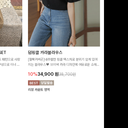
ET
덤링클 카라블라우스
비반드 링클
트 패턴으로 사랑
[팔뚝커버✌]내추럴한 링클 텍스처로 분위기 있게 입어
[구김걱정없는✨/
구성으로 이너 걱
지는 블라우스🖤 브이넥 카라 디자인에 여유로운 소매핏
처가 돋보이는 블
:)
더해져 여리하면서도 시원한 무드로 즐기기 좋아요-
소매 디테일이 
10%
34,900
원
17%
28,9
38,700원
연출해드려요!
리뷰 카운트 영역
리뷰 카운트 영역