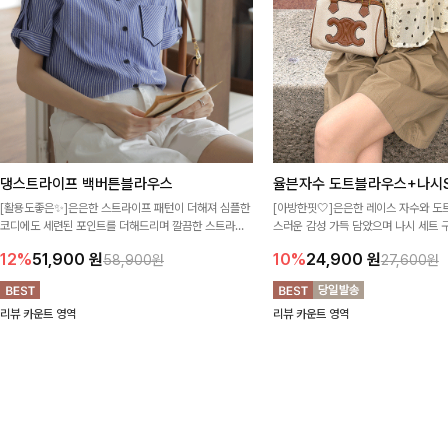
댕스트라이프 백버튼블라우스
율븐자수 도트블라우스+나시S
[활용도좋은✨]은은한 스트라이프 패턴이 더해져 심플한
[아방한핏🤍]은은한 레이스 자수와 도
코디에도 세련된 포인트를 더해드리며 깔끔한 스트라이
스러운 감성 가득 담았으며 나시 세트 
프 디테일로 유행 없이 오래 함께하기 좋은 블라우스예요
정없이 손쉽게 코디 가능한 블라우스에요
12%
51,900
원
10%
24,900
원
58,900원
27,600원
리뷰 카운트 영역
리뷰 카운트 영역