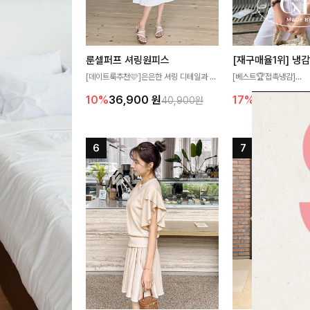
룬셀퍼프 셔링원피스
[데이트룩추천🩷]은은한 셔링 디테일과 퍼
[베스트🏆접촉냉감]
프 소매가 어우러져 사랑스러운 무드를 완
여름에도 무더위 걱정할 
10%
36,900
원
17%
27,300
원
40,900원
성해주는 원피스🤍 허리 스모크 밴딩이 슬
고 가벼운 소재감으로 
림한 실루엣을 연출해주며, 자연스럽게 퍼
즐기실 수 있는 니트랍니
지는 플레어 라인으로 여성스럽고 편안하게
즐기기 좋아요