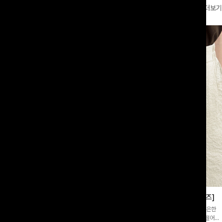
더보기
부츠컷슬랙스[S,M,L사이즈]
쿨링버튼 8부와이드팬츠[FREE,L사이즈]
증👍]누구나 갖고 싶어할 슬랙스:)베이
[바스락소재💙/8부기장]사이드 버튼 디테일이 은은한