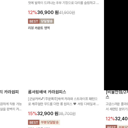
 반바지🤎 넉넉
[미운군살커버/쫀쫀👍]군살을 잡아주는 깔끔한 부츠컷
직하지만 부츠컷으
여행룩까지 활용도
핏에 발목이 드러나는 8부 기장으로 다리를 슬림하고 길
로 하루종일 편안
20%
29,9
어보이게 만들어주며 생지 소재로 멋을 더한 데님팬츠에
12%
36,900
원
41,900원
요~!
리뷰 카운트 영역
리뷰 카운트 영역