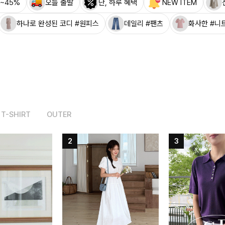
~45%
오늘 출발
단, 하루 혜택
NEW ITEM
하나로 완성된 코디 #원피스
데일리 #팬츠
화사한 #니
T-SHIRT
OUTER