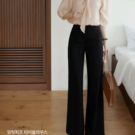
밍팃퍼프 타이블라우스