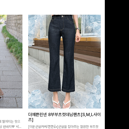
더예쁜린넨 8부부츠컷데님팬츠[S,M,L사이
급속쿨링효과 
즈]
 떨어지는 핏으
[MADE/후기인