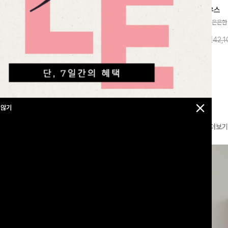
찰랑넘버원 와이드밴딩팬츠[S,M,L사이즈]
메칸드 카라블라우스
라우스
[군살커버만점/썸머소재]가볍게 찰랑이는
[썸머원단🌊/팔뚝커버]은은한
지]가볍고 내추럴
원단과 여유로운 와이드 핏으로 하루 종일
와 여유로운 실루엣이 만나 
라우스로, 답답함
10%
35,900
원
10%
37,900
원
39,800원
42,
43,600원
편안하게 착용하실 수 있는 팬츠입니다 🖤
세련된 무드를 연출해주는 블
 얼굴선을 더욱 시
✨ 허리 전체 밴딩과 스트링 디테일로 안정
리룩부터 출근룩까지 다양하게
🌿
감 있는 착용감을 더해드려요!
은 베이직한 디자인!
 않기
더보기