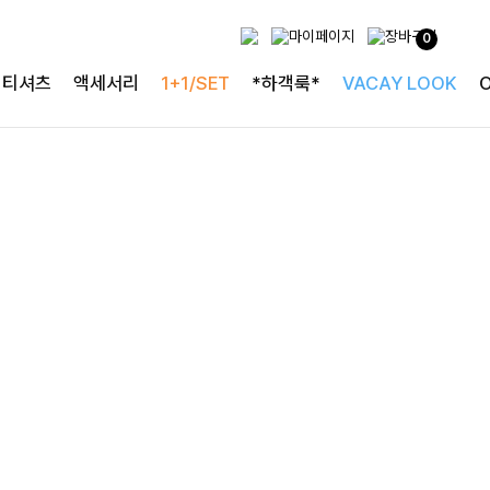
사랑스러운 블라우스
0
[구김없는] 레킷퍼프 셔링블라우스
티셔츠
액세서리
1+1/SET
*하객룩*
VACAY LOOK