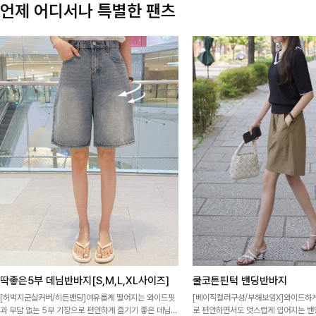
언제 어디서나 특별한 팬츠
딱좋은5부 데님반바지[S,M,L,XL사이즈]
쿨코튼핀턱 밴딩반바지
[허벅지군살커버/히든밴딩]여유롭게 떨어지는 와이드핏
[베이직컬러구성/부해보임X]와이드하게