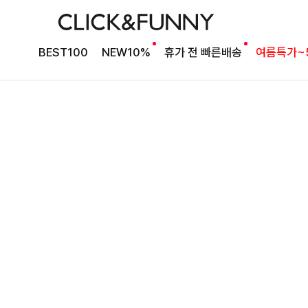
타이 포인트 블라우스
킬딧배색 타이블라우스
BEST100
NEW10%
휴가 전 빠른배송
여름특가~