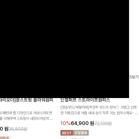
로 이쁜 핏 연출은 물론,쫀쫀한 스판끼
포인트가 되어주는 와이드 팬츠입니다. 여유롭게 떨어지
하게!
는 실루엣과 가볍게 바스락거리는 소재감으로 시원하고
00
원
14%
42,900
원
37,300원
49,800원
편안하게 즐기기 좋은 아이템-
리뷰 카운트 영역
더보기