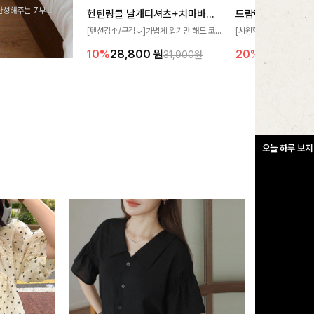
완성해주는 7부 블
헨틴링클 날개티셔츠+치마바지SET
드람린넨 스트링블
 스타일링을 연출하
[텐션감↑/구김↓]가볍게 입기만 해도 코
[시원함🧊/77사이즈까
디가 완성되는 세트 아이템으로, 자연스럽
한 텍스처가 돋보이는 블
10%
28,800
원
20%
34,900
원
31,900원
게 퍼지는 프릴 날개 소매가 우아한 포인트
없는 슬릿 카라 디자인이
를 더해드립니다💕 잔잔한 링클 텍스처 소
원하게 연출해드립니다 
재와 편안한 허리밴딩으로 하루 종일 산뜻
하고 쾌적하게 즐겨보세요!
오늘 하루 보지