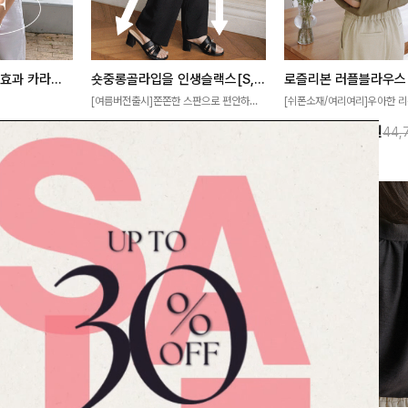
[재구매율1위] 냉감효과 카라니트
숏중롱골라입을 인생슬랙스[S,M,L,XL사이즈]
로즐리본 러플블라우스
[여름버전출시]쫀쫀한 스판으로 편안하게
[쉬폰소재/여리여리]우아한 리
필요가 없어요!얇
착용되어 누구나 입기 좋은 데일리 슬랙스!
연스럽게 흐르는 러플 디테일
10%
32,900
원
13%
38,900
원
32,800원
36,500원
44,
여름에도 시원하게
숏·기본·롱 기장과 와이드·부츠컷 핏까지 취
분위기를 더해주는 블라우스 
다
향에 맞게 선택할 수 있어 더욱 만족스러워
한 소재감과 여유롭게 떨어지
요
얼굴까지 화사해 보이며 세련
좋아요