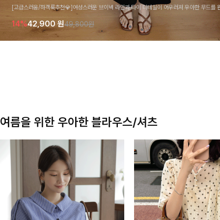
[고급스러움/하객룩추천💎]여성스러운 브이넥 라인과 타이 디테일이 어우러져 우아한 무드를 
라우스 🤍 여유로운 7부 소매로 편안하게 착용되며 데일리룩부터 출근룩, 하객룩까지 세련된
14%
42,900
원
49,800원
기 좋은 아이템이에요
여름을 위한 우아한 블라우스/셔츠