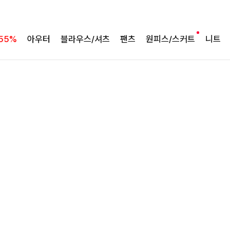
완성도 높은 원피스SET
특스트라이프 링클원피스+스트링자켓SET
55%
아우터
블라우스/셔츠
팬츠
원피스/스커트
니트