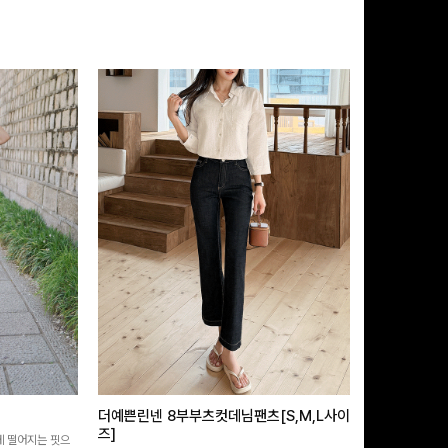
더예쁜린넨 8부부츠컷데님팬츠[S,M,L사이
급속쿨링효과 
즈]
 떨어지는 핏으
[MADE/후기인