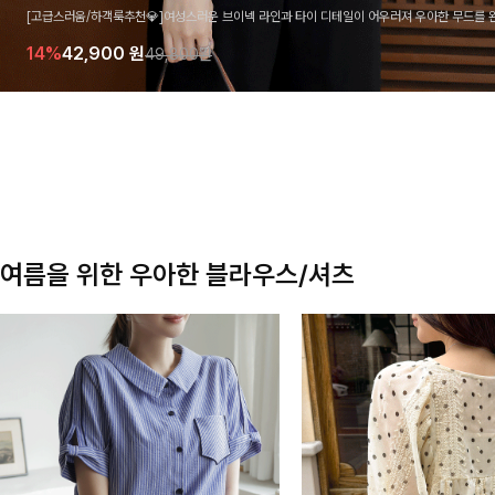
[고급스러움/하객룩추천💎]여성스러운 브이넥 라인과 타이 디테일이 어우러져 우아한 무드를 
라우스 🤍 여유로운 7부 소매로 편안하게 착용되며 데일리룩부터 출근룩, 하객룩까지 세련된
14%
42,900
원
49,800원
기 좋은 아이템이에요
여름을 위한 우아한 블라우스/셔츠