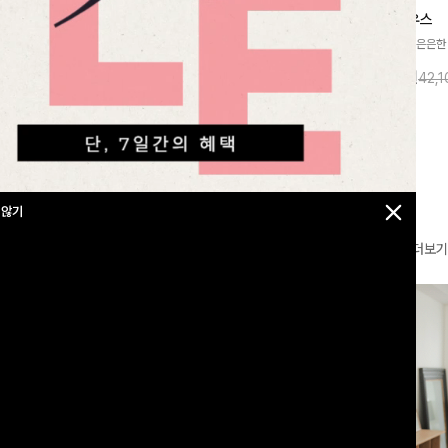
찰랑넘버원 와이드밴딩팬츠[S,M,L사이즈]
메칸드 카라블라우스
라우스
[군살커버만점/썸머소재]가볍게 찰랑이는
[썸머원단🌊/팔뚝커버]은은한
지]가볍고 내추럴
원단과 여유로운 와이드 핏으로 하루 종일
와 여유로운 실루엣이 만나 
라우스로, 답답함
10%
35,900
원
10%
37,900
원
39,800원
42,
43,600원
편안하게 착용하실 수 있는 팬츠입니다 🖤
세련된 무드를 연출해주는 블
 얼굴선을 더욱 시
✨ 허리 전체 밴딩과 스트링 디테일로 안정
리룩부터 출근룩까지 다양하게
🌿
감 있는 착용감을 더해드려요!
은 베이직한 디자인!
 않기
더보기