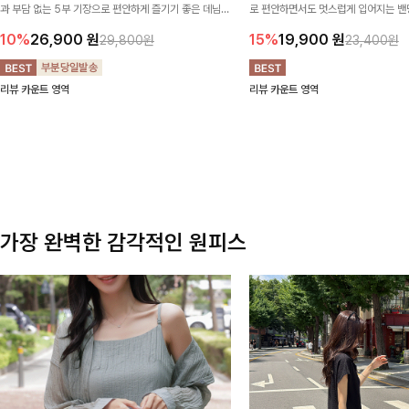
과 부담 없는 5부 기장으로 편안하게 즐기기 좋은 데님
로 편안하면서도 멋스럽게 입어지는 밴딩
팬츠 ✨ 빈티지한 워싱감이 더해져 캐주얼하면서도 트렌
한 포켓 디테일 더해져 데일리룩부터 
10%
26,900
원
15%
19,900
원
29,800원
23,400원
디한 무드로 연출
높게 즐겨지는 아이템!
리뷰 카운트 영역
리뷰 카운트 영역
가장 완벽한 감각적인 원피스