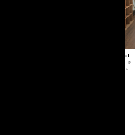
블라우스
제딧레이어드 블라우스+플레어팬츠SET
스퀘어넥]입체감 있는 링클 엠보 텍스
[완성도높은💗]레이어드한 듯 자연스러운 나시와 버튼
라우스- 여유로운 실루엣과 물결 짜임
원피스가 함께 구성된 세트 아이템입니다. 코디 고민 없
더해져 편안하면서도 여성스러운 무드를
이 한 벌만으로도 내추럴하면서 여성스러운 썸머룩 완성!
00
원
12%
43,900
원
34,800원
49,800원
리뷰 카운트 영역