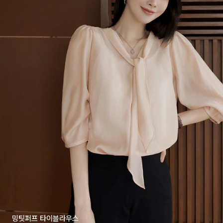
밍팃퍼프 타이블라우스