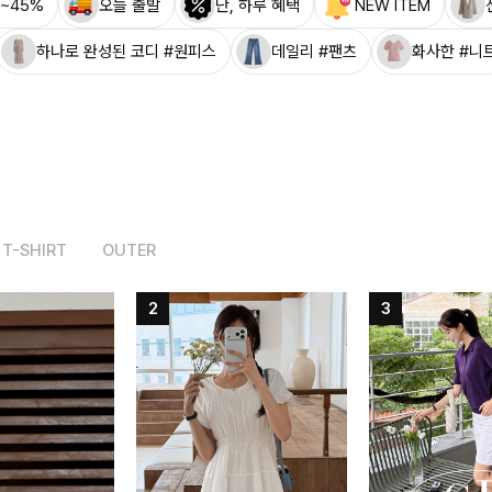
~45%
오늘 출발
단, 하루 혜택
NEW ITEM
하나로 완성된 코디 #원피스
데일리 #팬츠
화사한 #니
T-SHIRT
OUTER