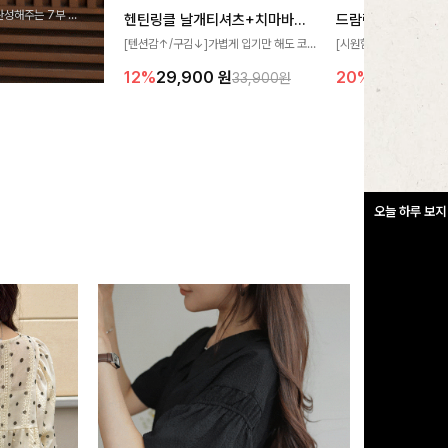
완성해주는 7부 블
헨틴링클 날개티셔츠+치마바지SET
드람린넨 스트링블
 스타일링을 연출하
[텐션감↑/구김↓]가볍게 입기만 해도 코
[시원함🧊/77사이즈까
디가 완성되는 세트 아이템으로, 자연스럽
한 텍스처가 돋보이는 블
12%
29,900
원
20%
34,900
원
33,900원
게 퍼지는 프릴 날개 소매가 우아한 포인트
없는 슬릿 카라 디자인이
를 더해드립니다💕 잔잔한 링클 텍스처 소
원하게 연출해드립니다 
재와 편안한 허리밴딩으로 하루 종일 산뜻
하고 쾌적하게 즐겨보세요!
오늘 하루 보지