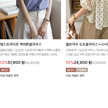
댕스트라이프 백버튼블라우스
율븐자수 도트블라우스+나시S
[활용도좋은✨]은은한 스트라이프 패턴이 더해져 심플한
[아방한핏🤍]은은한 레이스 자수와 도
코디에도 세련된 포인트를 더해드리며 깔끔한 스트라이
스러운 감성 가득 담았으며 나시 세트 
프 디테일로 유행 없이 오래 함께하기 좋은 블라우스예요
정없이 손쉽게 코디 가능한 블라우스에요
12%
51,900
원
10%
24,900
원
58,900원
27,600원
리뷰 카운트 영역
리뷰 카운트 영역