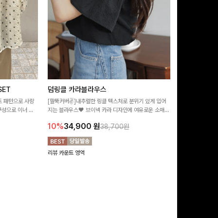
ET
덤링클 카라블라우스
비반드 링클
트 패턴으로 사랑
[팔뚝커버✌]내추럴한 링클 텍스처로 분위기 있게 입어
[구김걱정없는✨/
구성으로 이너 걱
지는 블라우스🖤 브이넥 카라 디자인에 여유로운 소매핏
처가 돋보이는 블
:)
더해져 여리하면서도 시원한 무드로 즐기기 좋아요-
소매 디테일이 
10%
34,900
원
17%
28,9
38,700원
연출해드려요!
리뷰 카운트 영역
리뷰 카운트 영역