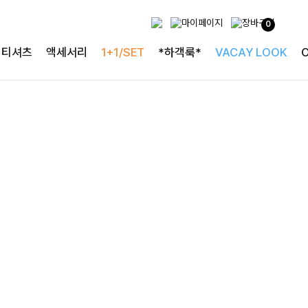
사랑스러운 블라우스
0
[구김없는] 레킷퍼프 셔링블라우스
티셔츠
액세서리
1+1/SET
*하객룩*
VACAY LOOK