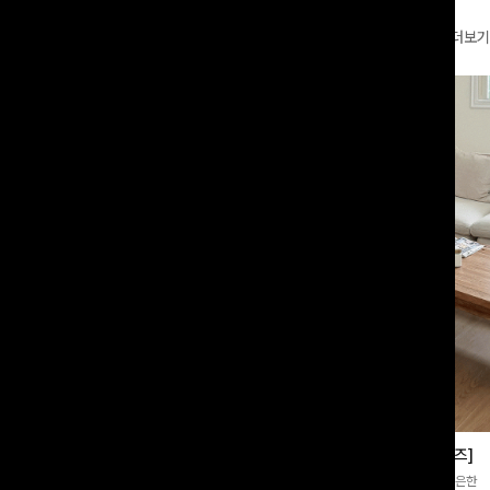
더보기
부츠컷슬랙스[S,M,L사이즈]
쿨링버튼 8부와이드팬츠[FREE,L사이즈]
증👍]누구나 갖고 싶어할 슬랙스:)베이
[바스락소재💙/8부기장]사이드 버튼 디테일이 은은한