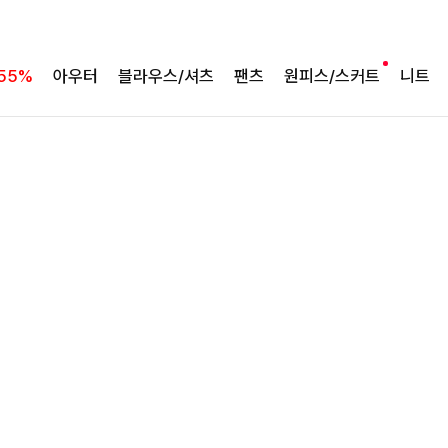
완성도 높은 원피스SET
특스트라이프 링클원피스+스트링자켓SET
55%
아우터
블라우스/셔츠
팬츠
원피스/스커트
니트