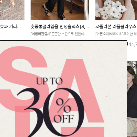
[재구매율1위] 냉감효과 카라니트
숏중롱골라입을 인생슬랙스[S,M,L,XL사이즈]
로즐리본 러플블라우스
[여름버전출시]쫀쫀한 스판으로 편안하게
[쉬폰소재/여리여리]우아한 리
필요가 없어요!얇
착용되어 누구나 입기 좋은 데일리 슬랙스!
연스럽게 흐르는 러플 디테일
10%
32,900
원
13%
38,900
원
32,800원
36,500원
44,
여름에도 시원하게
숏·기본·롱 기장과 와이드·부츠컷 핏까지 취
분위기를 더해주는 블라우스 
다
향에 맞게 선택할 수 있어 더욱 만족스러워
한 소재감과 여유롭게 떨어지
요
얼굴까지 화사해 보이며 세련
좋아요