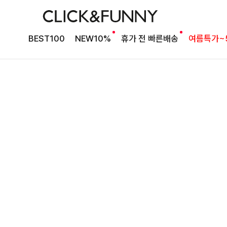
타이 포인트 블라우스
킬딧배색 타이블라우스
BEST100
NEW10%
휴가 전 빠른배송
여름특가~