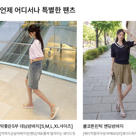
언제 어디서나 특별한 팬츠
딱좋은5부 데님반바지[S,M,L,XL사이즈]
쿨코튼핀턱 밴딩반바지
[허벅지군살커버/히든밴딩]여유롭게 떨어지는 와이드핏
[베이직컬러구성/부해보임X]와이드하게