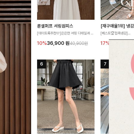
룬셀퍼프 셔링원피스
[데이트룩추천🩷]은은한 셔링 디테일과 퍼
[베스트🏆접촉냉감]
프 소매가 어우러져 사랑스러운 무드를 완
여름에도 무더위 걱정할 
10%
36,900
원
17%
27,300
원
40,900원
성해주는 원피스🤍 허리 스모크 밴딩이 슬
고 가벼운 소재감으로 
림한 실루엣을 연출해주며, 자연스럽게 퍼
즐기실 수 있는 니트랍니
지는 플레어 라인으로 여성스럽고 편안하게
즐기기 좋아요