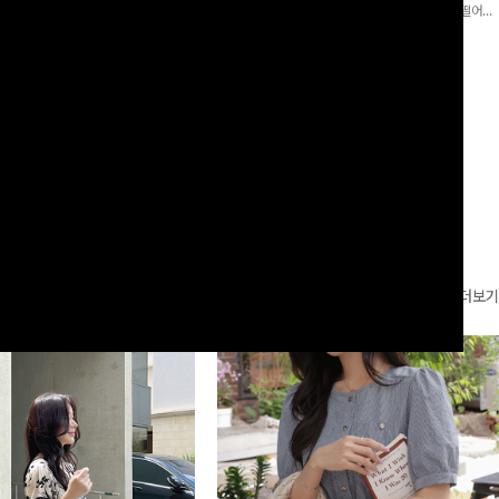
로 이쁜 핏 연출은 물론,쫀쫀한 스판끼
포인트가 되어주는 와이드 팬츠입니다. 여유롭게 떨어지
하게!
는 실루엣과 가볍게 바스락거리는 소재감으로 시원하고
00
원
14%
42,900
원
37,300원
49,800원
편안하게 즐기기 좋은 아이템-
리뷰 카운트 영역
더보기