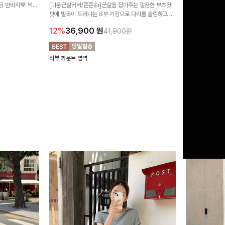
 반바지🤎 넉넉
[미운군살커버/쫀쫀👍]군살을 잡아주는 깔끔한 부츠컷
직하지만 부츠컷으
여행룩까지 활용도
핏에 발목이 드러나는 8부 기장으로 다리를 슬림하고 길
로 하루종일 편안
20%
29,9
어보이게 만들어주며 생지 소재로 멋을 더한 데님팬츠에
12%
36,900
원
41,900원
요~!
리뷰 카운트 영역
리뷰 카운트 영역