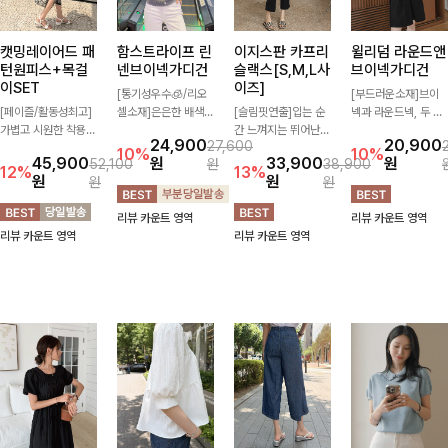
캣밍레이어드 패
함스트라이프 린
이지스판 카프리
윌리덤 라운드앤
턴원피스+목걸
넨브이넥가디건
슬랙스[S,M,L사
브이넥가디건
이SET
이즈]
[통기성우수🧊/리오
[부드러운소재]브이
[페이즐/활동성최고]
셀소재]은은한 배색
[슬림핏연출]입는 순
넥과 라운드넥, 두 가
가볍고 시원한 착용감
스트라이프 패턴으로
간 느껴지는 뛰어난
지 넥 라인 중 취향에
24,900
20,900
27,600
으로 여름 내내 부담
캐주얼하면서도 산뜻
신축성으로 활동량 많
맞게 선택할 수 있는
10%
10%
45,900
원
33,900
원
52,100
원
38,900
없이 즐기기 좋은 라
한 무드 살려주는 니
은 날에도 편안하게
활용도 높은 가디건
12%
13%
원
원
원
원
운드 니트 🤍 베이직
트 가디건 💛 브이넥
🌿 발목이 드러나는
🤍 부드러운 착용감
한 디자인으로 다양한
라인에 슬림하게 떨어
카프리 기장이 다리
과 베이직한 디자인으
리뷰 카운트 영역
리뷰 카운트 영역
하의와 손쉽게 매치되
지는 핏 더해져 단독
라인을 더욱 길고 산
로 단독은 물론 가볍
리뷰 카운트 영역
리뷰 카운트 영역
어 데일리하게 활용하
으로도 여리하고 세련
뜻하게 보여주며, 깔
게 걸쳐 입기 좋아 데
기 좋아요 ✨
되게 입어져요-
끔한 실루엣으로 출근
일리룩부터 출근룩까
룩부터 데일리룩까지
지 다양하게 즐기기
활용도 높게 즐기기
좋은 아이템이에요 ✨
좋습니다