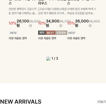
필첸체크 스트링블라
특스트라이프 링클원
헨틴링클 날개티셔츠
부니트
스
라우스
스
우스+플레어스커트
피스+스트링자켓
+치마바지SET
부드럽게 몸을 감싸는 니트
넉넉한 핏으로 편하게 착용
SET
SET
짜임으로 편안한 착용감을
[골드버튼/클래식무드🤍]
가능한 심플&베이직 무드의
잔잔한 광택감이 고급스러
[고급스러운/시원한소재]은
소매와 밑단 부분에 배색 디
[텐션감↑/구김↓]가볍게
더해드리며 여유 있게 떨어
스트라이프 패턴으로 데일
니트!레터리 펜던트로 고급
운 분위기를 더해주는 블라
은한 체크 패턴과 브이넥으
테일로 밋밋함을 덜어내고
[활용도 좋은 투피스]은은한
가볍고 시원한 링클 원피스
입기만 해도 코디가 완성되
24,300
25,800
26,900
28,600
지는 핏과 브이넥 디자인이
리룩에 포인트를 더해줄 아
스러운 포인트를 내어주었
우스예요 ✨ 허리 스트링과
로 단정하면서 실버버튼으
더욱 멋스럽게 연출되며 링
10%
10%
체크 패턴과 허리 스트링 디
와 스트링 자켓이 세트로 구
는 세트 아이템으로, 자연스
원
31,900
원
26,100
34,900
36,000
원
35,400
원
28,900
38,700
39,900
29,900
여리여리한 실루엣을 완성
이템입니다 카라넥 디자인
어요:D
프릴 밑단이 자연스럽게 실
로 고급스러운 디테일을 넣
클 소재로 구김 걱정없이 즐
33,900
10%
테일이 어우러진 투피스 세
성되어 코디 고민 없이 완성
럽게 퍼지는 프릴 날개 소매
10%
10%
10%
12%
원
원
원
원
원
원
원
원
42,900
69,900
원
해드려요 ✨ 단독은 물론 다
으로 깔끔한 이미지로 만들
루엣을 살려주며, 여유로운
었으며 밑단스트링으로 핏
길 수 있는 블라우스랍니
49,800
79,400
원
트입니다. 여유로운 상의와
도 높은 스타일링을 연출해
가 우아한 포인트를 더해드
14%
12%
원
원
양한 아우터와도 자연스럽
어 주는 7부 니트입니다 ~
핏으로 편안하면서도 여성
을 더욱 깔끔하게 잡아주는
다:)
원
원
풍성하게 퍼지는 롱스커트가
주는 아이템 🤍 따로 또 같
립니다💕 잔잔한 링클 텍스
리뷰 카운트 영역
리뷰 카운트 영역
게 매치되는 데일리 니트랍
스러운 무드를 완성해준답
블라우스예요 :)
자연스러운 체형 커버는 물
이 활용하기 좋아 실용적이
처 소재와 편안한 허리밴딩
리뷰 카운트 영역
리뷰 카운트 영역
리뷰 카운트 영역
리뷰 카운트 영역
니다
니다 🤍
리뷰 카운트 영역
론, 단품으로도 다양하게 활
며, 스트링 디테일로 다양한
으로 하루 종일 산뜻하고 쾌
리뷰 카운트 영역
리뷰 카운트 영역
용하기 좋아요🖤
핏을 연출할 수 있어 데일리
적하게 즐겨보세요!
부터 여행룩까지 멋스럽게
즐기기 좋아요 ✨
1
/
3
NEW ARRIVALS
더보기