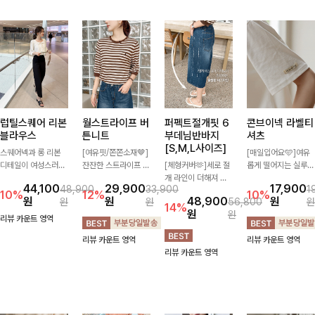
럽틸스퀘어 리본
월스트라이프 버
퍼펙트절개핏 6
콘브이넥 라벨티
블라우스
튼니트
부데님반바지
셔츠
[S,M,L사이즈]
스퀘어넥과 롱 리본
[여유핏/쫀쫀소재🤎]
[매일입어요🩵]여유
디테일이 여성스러운
잔잔한 스트라이프 패
[체형커버🫶]세로 절
롭게 떨어지는 실루엣
분위기를 한층 더해주
턴과 버튼 포인트가
개 라인이 더해져 다
과 깔끔한 브이넥 디
44,100
29,900
17,900
48,900
33,900
1
는 블라우스입니다.
더해져 캐주얼하면서
리 라인을 더욱 길고
자인으로 데일리하게
10%
12%
10%
원
원
48,900
원
원
원
56,800
원
자연스럽게 잡힌 셔링
도 세련된 무드를 연
슬림하게 연출해주는
즐기기 좋은 티셔츠-
14%
원
원
과 봉긋한 소매가 여
출해주는 니트- 가볍
5부 데님 반바지 🤍
소매 라벨 디테일이
리뷰 카운트 영역
리한 실루엣을 연출해
고 부드러운 착용감으
부담 없는 기장과 여
은은한 포인트를 더해
리뷰 카운트 영역
리뷰 카운트 영역
특별한 날은 물론 데
로 단독은 물론 데일
유로운 핏으로 편안하
심플하면서도 센스 있
리뷰 카운트 영역
일리룩으로도 부담 없
리룩으로 활용하기 좋
게 착용되며 다양한
는 스타일을 완성해드
이 즐기기 좋아요🎀
은 아이템!
상의와 손쉽게 매치되
려요!
어 데일리부터 휴가룩
까지 활용도 높게 즐
기기 좋아요 d