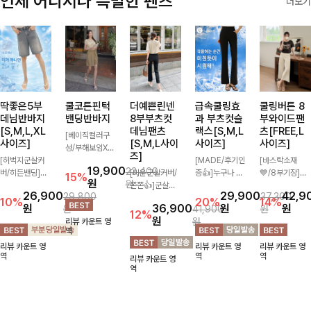
언제 어디서나 특별한 팬츠
더보기
딱좋은5부
쿨코튼핀턱
더예쁜린넨
급속쿨링효
쿨링버튼 8
데님반바지
밴딩반바지
8부부츠컷
과 부츠컷슬
부와이드팬
[S,M,L,XL
데님팬츠
랙스[S,M,L
츠[FREE,L
[베이직컬러구
사이즈]
[S,M,L사이
사이즈]
사이즈]
성/부해보임X]
즈]
[허벅지군살커
와이드하게 떨어
[MADE/후기인
[바스락소재
19,900
23,400
버/히든밴딩]여
지는 핏으로 편
[미운군살커버/
증👍]누구나 갖
💙/8부기장]사
15%
원
원
유롭게 떨어지는
안하면서도 멋스
쫀쫀👍]군살을
고 싶어할 슬랙
이드 버튼 디테
26,900
29,900
42,9
29,800
37,300
와이드핏과 부담
럽게 입어지는
잡아주는 깔끔한
스:)베이직하지
일이 은은한 포
10%
20%
14%
원
36,900
원
원
원
41,900
원
없는 5부 기장
밴딩 반바지🤎
부츠컷 핏에 발
만 부츠컷으로
인트가 되어주는
12%
원
원
리뷰 카운트 영
으로 편안하게
넉넉한 포켓 디
목이 드러나는
이쁜 핏 연출은
와이드 팬츠입니
역
즐기기 좋은 데
테일 더해져 데
8부 기장으로
물론,쫀쫀한 스
다. 여유롭게 떨
리뷰 카운트 영
리뷰 카운트 영
리뷰 카운트 영
님 팬츠 ✨ 빈티
일리룩부터 여행
다리를 슬림하고
판끼로 하루종일
어지는 실루엣과
역
역
역
리뷰 카운트 영
지한 워싱감이
룩까지 활용도
길어보이게 만들
편안하게!
가볍게 바스락거
역
더해져 캐주얼하
높게 즐겨지는
어주며 생지 소
리는 소재감으로
면서도 트렌디한
아이템!
재로 멋을 더한
시원하고 편안하
무드로 연출
데님팬츠에요~!
게 즐기기 좋은
아이템-