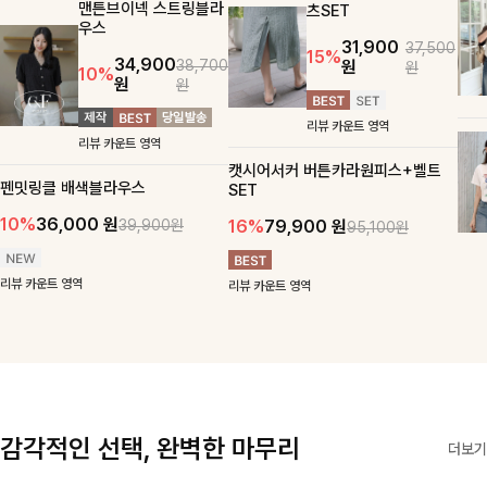
맨튼브이넥 스트링블라
츠SET
우스
31,900
37,500
15%
34,900
원
38,700
원
10%
원
원
리뷰 카운트 영역
리뷰 카운트 영역
캣시어서커 버튼카라원피스+벨트
펜밋링클 배색블라우스
SET
10%
36,000
원
16%
79,900
원
39,900원
95,100원
리뷰 카운트 영역
리뷰 카운트 영역
감각적인 선택, 완벽한 마무리
더보기