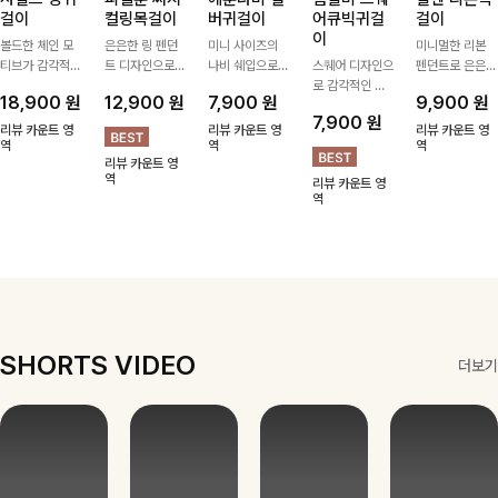
걸이
컬링목걸이
버귀걸이
어큐빅귀걸
걸이
이
볼드한 체인 모
은은한 링 펜던
미니 사이즈의
미니멀한 리본
티브가 감각적인
트 디자인으로
나비 쉐입으로
스퀘어 디자인으
펜던트로 은은한
포인트가 되어주
심플한 POINT,
은은하게 빛을
로 감각적인 무
포인트를 더해주
18,900
원
12,900
원
7,900
원
9,900
원
는 귀걸이- 심플
써지컬스틸 소재
내어줄 이어링,
드를 더했고 그
는 목걸이예요.
7,900
원
하면서도 존재감
로 변색 걱정 없
과하지 않은 포
안에 큐빅을 담
골드, 실버 컬러
리뷰 카운트 영
리뷰 카운트 영
리뷰 카운트 영
있는 디자인으로
역
이 데일리로 착
인트가 되어줘
역
아 더욱 고급스
로 구성돼 어떤
역
리뷰 카운트 영
데일리룩부터 스
용하기 좋아요-
데일리로 착용하
럽게 연출되는
룩에도 부담 없
역
리뷰 카운트 영
타일리시한 포인
기 좋아요:)
귀걸이에요~!
이 매치하기 좋
역
트룩까지 다양하
아요
게 매치하기 좋
은 아이템💎
SHORTS VIDEO
더보기