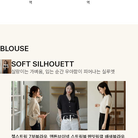
역
역
이에요:)
스에요🖤
돼요
할 수 있어요🤍
여유로운 핏이
만나 편안함은
물론, 고급스러
운 분위기까지
더해드립니다
BLOUSE
DOUBLE THE JOY
SOFT SILHOUETT
COZY ESSENTIAL
함께할 때 더욱 완벽한, 합리적인 선택으로 채우는 즐거움
살랑이는 가벼움, 입는 순간 우아함이 피어나는 실루엣
매일의 일상을 부드럽게 감싸줄 니트 컬렉션
론클디 브이넥니트
칠스트라이프 카라7
셀드펜던트 7부니트
첼스트링 7부블라우
맨튼브이넥 스트링블
펜밋링클 배색블라우