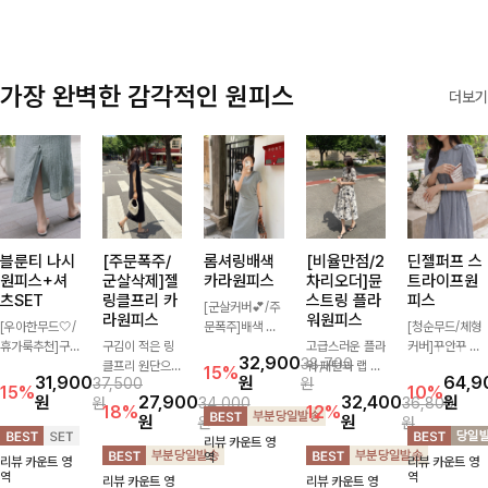
가장 완벽한 감각적인 원피스
더보기
블룬티 나시
[주문폭주/
롬셔링배색
[비율만점/2
딘젤퍼프 스
원피스+셔
군살삭제]젤
카라원피스
차리오더]뮨
트라이프원
츠SET
링클프리 카
스트링 플라
피스
[군살커버💕/주
라원피스
워원피스
[우아한무드🤍/
문폭주]배색 카
[청순무드/체형
휴가룩추천]구
구김이 적은 링
라와 스트라이프
고급스러운 플라
커버]꾸안꾸 무
32,900
38,700
김이 덜한 링클
클프리 원단으로
패턴으로 캐주얼
워 패턴과 랩 디
드의 정석🤍 가
15%
31,900
원
64,9
37,500
원
소재의 나시원피
항상 깔끔하게
한 무드를 더한
자인으로 여성스
볍고 산뜻한 착
15%
10%
원
27,900
32,400
원
원
34,000
36,800
스+셔츠 조합으
착용 가능하며
롱 원피스 🖤 셔
러우면서 세련된
용감으로 여름
18%
12%
원
원
원
원
로 코디 걱정없
일자로 떨어지는
링 디테일과 쫀
분위기를 더해주
내내 손이 자주
리뷰 카운트 영
이 여성스럽고
넉넉한 핏으로
쫀한 스판 소재
며 스트링이 내
가는 원피스예
역
리뷰 카운트 영
리뷰 카운트 영
편안하게 즐길
군살을 완벽히
로 편안하면서도
장되어있어 슬림
요- 은은한 스트
역
역
리뷰 카운트 영
리뷰 카운트 영
수 있는 아이템
커버해주는 원피
여성스럽게 연출
하게 핏을 조절
라이프 패턴과