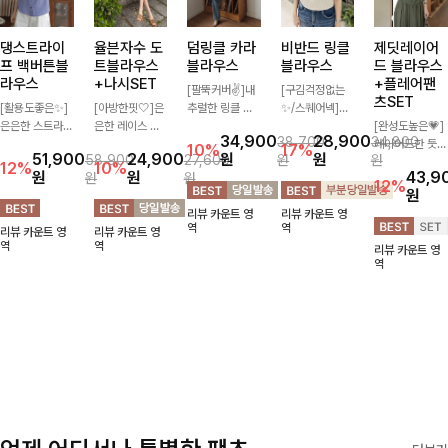
댕스트라이
율븐자수 도
덤링클 카라
비반드 링클
제딧레이어
프 백버튼블
트블라우스
블라우스
블라우스
드 블라우스
라우스
+나시SET
+플레어팬
[팔뚝커버✌]내
[구김걱정없는
츠SET
[활용도좋은✨]
[아방한핏🤍]은
추럴한 링클 텍
✨/스퀘어넥]입
은은한 스트라이
은한 레이스 자
스처로 분위기
체감 있는 링클
[완성도높은💗]
34,900
28,900
38,700
34,800
프 패턴이 더해
수와 도트 패턴
있게 입어지는
엠보 텍스처가
레이어드한 듯
10%
17%
51,900
24,900
원
원
58,900
27,600
원
원
져 심플한 코디
으로 사랑스러운
블라우스🖤 브
돋보이는 블라우
자연스러운 나시
12%
10%
원
원
43,9
원
원
에도 세련된 포
감성 가득 담았
이넥 카라 디자
스- 여유로운 실
와 버튼 원피스
12%
원
인트를 더해드리
으며 나시 세트
인에 여유로운
루엣과 물결 짜
가 함께 구성된
리뷰 카운트 영
리뷰 카운트 영
며 깔끔한 스트
구성으로 이너
소매핏 더해져
임 소매 디테일
세트 아이템입니
역
역
리뷰 카운트 영
리뷰 카운트 영
라이프 디테일로
걱정없이 손쉽게
여리하면서도 시
이 더해져 편안
다. 코디 고민 없
역
역
리뷰 카운트 영
유행 없이 오래
코디 가능한 블
원한 무드로 즐
하면서도 여성스
이 한 벌만으로
역
함께하기 좋은
라우스에요:)
기기 좋아요-
러운 무드를 연
도 내추럴하면서
블라우스예요
출해드려요!
여성스러운 썸머
룩 완성!