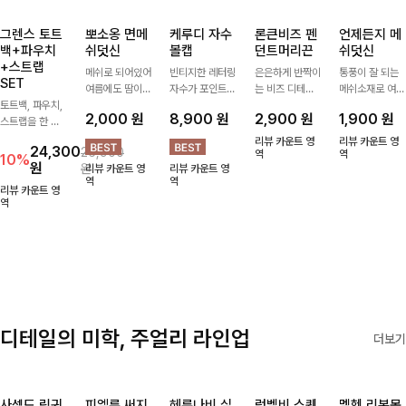
그렌스 토트
뽀소옹 면메
케루디 자수
론큰비즈 펜
언제든지 메
백+파우치
쉬덧신
볼캡
던트머리끈
쉬덧신
+스트랩
메쉬로 되어있어
빈티지한 레터링
은은하게 반짝이
통풍이 잘 되는
SET
여름에도 땀이
자수가 포인트가
는 비즈 디테일
메쉬소재로 여름
토트백, 파우치,
차지않게~! 발걸
되어 데일리 룩
과 펜던트 포인
까지 쾌적하게
2,000
원
8,900
원
2,900
원
1,900
원
스트랩을 한 번
음도 당당해지세
에 자연스럽게
트로 스타일에
데일리로 신기
에 드리는
요:-)
어우러지는 볼
센스를 더해주는
좋은 덧신이에요
리뷰 카운트 영
리뷰 카운트 영
24,300
26,900
ITEM활용도 높
캡!베이직한 컬
아이템, 탄탄한
역
^^
역
10%
원
원
리뷰 카운트 영
리뷰 카운트 영
게 어디에든 다
러와 깔끔한 쉐
밴딩으로 안정감
역
역
양하게 즐겨주세
입으로 캐주얼부
있게 잡아주어
리뷰 카운트 영
요 ;)
역
터 꾸안꾸 스타
데일리로 활용하
일까지 활용도
기 좋은 헤어 악
GOOD
세서리
디테일의 미학, 주얼리 라인업
더보기
사셀드 링귀
피엘룬 써지
헤룬나비 실
럼벨비 스퀘
멜헨 리본목