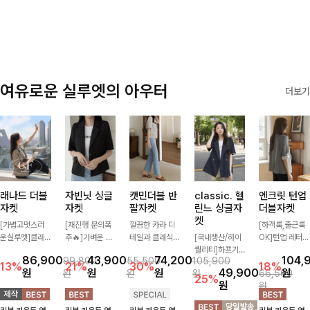
✨🩵
감에 캐주얼한
감성까지 더해져
데일리하게 손이
자주 가요
여유로운 실루엣의 아우터
더보기
래나드 더블
자빈닛 싱글
캣민더블 반
classic. 헬
엔크릿 턴업
자켓
자켓
팔자켓
린느 싱글자
더블자켓
켓
[가볍고멋스러
[재진행 문의폭
깔끔한 카라 디
[하객룩,출근룩
운실루엣]클래
주🔥]가벼운 소
테일과 클래식한
[국내생산/하이
OK]턴업 레터링
식하면서 베이직
재로 툭 걸쳐주
더블 버튼 디자
퀄리티]하프기
포인트로 센스
86,900
43,900
74,200
104,
99,800
55,500
105,900
하게 걸치기 좋
기만 해도 캐주
인으로 세련된
장의 부담스럽지
있게 완성된 썸
13%
21%
30%
18%
원
원
원
49,900
원
원
원
원
66,500
은 반팔 자켓-자
얼한 무드를 만
무드를 완성한
않은 기장으로
머 자켓, 더블버
25%
원
원
주 입게 될 깔끔
들어주며 반팔
반팔 자켓 ✨ 가
클래식이 주는
튼 디자인으로
한 핏은 물론, 쾌
디자인으로 더운
볍게 걸쳐주기만
멋!스탠다드한
깔끔하고 세련된