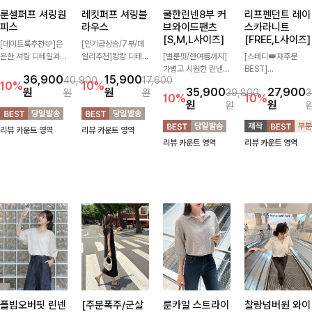
룬셀퍼프 셔링원
레킷퍼프 셔링블
쿨한린넨8부 커
리프펜던트 레이
피스
라우스
브와이드팬츠
스카라니트
[S,M,L사이즈]
[FREE,L사이즈]
[데이트룩추천🩷]은
[인기급상승/7부/데
은한 셔링 디테일과
일리추천]캉캉 디테일
[벌룬핏/한여름까지]
[스테디👑재주문
퍼프 소매가 어우러져
이 더해져 사랑스럽고
가볍고 시원한 린넨
BEST]
36,900
15,900
40,900
17,600
사랑스러운 무드를 완
풍성한 실루엣을 완성
혼방 소재로 한여름까
사랑스러움 가득 담은
10%
10%
원
원
35,900
27,900
원
원
39,800
3
성해주는 원피스🤍
해주는 블라우스 🤍
지 쾌적하게 즐기기
카라 니트에 펜던트
10%
10%
원
원
원
허리 스모크 밴딩이
가볍게 퍼지는 핏으로
좋은 8부 커브 와이드
포인트까지 톡-톡 얼
슬림한 실루엣을 연출
체형을 자연스럽게 커
팬츠 🤍 자연스럽게
굴을 밝혀주는 컬러와
리뷰 카운트 영역
리뷰 카운트 영역
해주며, 자연스럽게
버해주며 여성스럽게
떨어지는 커브핏이 멋
함께 해요-
리뷰 카운트 영역
리뷰 카운트 영역
퍼지는 플레어 라인으
즐기기 좋아요 ✨
스러운 실루엣을 연출
로 여성스럽고 편안하
해줘요 ✨
게 즐기기 좋아요
플빔오버핏 린넨
[주문폭주/군살
룬카일 스트라이
찰랑넘버원 와이