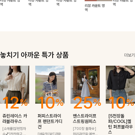
리뷰 카운트 영
리뷰 카운트 영
리뷰 카운트 영
리뷰 카운트 영
적함도 챙겨드려
날에도 편안하게
해도 멋스럽게
핏이 멋스러운,
무드가 느껴져요
역
역
역
역
리뷰 카운트 영
요 :)
착용 가능한 반
스타일링돼요
쾌적하면서 세련
🩶 가볍고 시원
역
팔자켓입니다-!
된 무드의 썸머
한 소재감으로
반팔자켓 -
여름에도 부담
없이 툭 걸치기
좋은 아이템!
놓치기 아까운 특가 상품
더보기
12
10
25
10
%
%
%
%
쥬린레이스 카
퍼피스트라이
밴스트라이프
[5천장돌
라블라우스
프 펜던트가디
스트링원피스
파/COOL]멜
건
틴 퍼프블라우
[소매롤업/펀칭자
[700장 돌파☆]
스
수💕]잔잔하고 고
[여유핏/부드러운
허리라인을 예쁘게