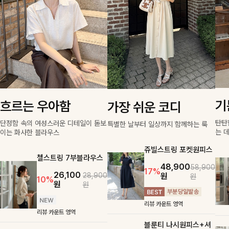
기
흐르는 우아함
가장 쉬운 코디
탄탄
단정함 속의 여성스러운 디테일이 돋보
특별한 날부터 일상까지 함께하는 룩
는 
이는 화사한 블라우스
쥬빌스트링 포켓원피스
첼스트링 7부블라우스
48,900
58,900
17%
26,100
원
28,900
원
10%
원
원
리뷰 카운트 영역
리뷰 카운트 영역
블룬티 나시원피스+셔