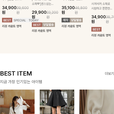
급스러운 자수 디
소재💙]센스있는
잡아주는 스트링과
시어서커 소재로
34,900
35,100
39,600
46,800
테일이 사랑스러운
스트라이프 패턴에
깔끔한 스트라이프
시원하고 쫀쫀한
원
29,900
원
원
33,200
원
블라우스-페미닌
귀여운 퍼피 펜던
패턴에 링클프리!
텐션감으로 언제든
원
34,900
원
38,7
하면서 여리한 무
트로 포인트를 선
💙플레어지는 롱한
편안하게 입혀질
원
원
드로 즐겨지는
사하는 니트 가디
기장감까지 완벽한
블라우스- 단정한
리뷰 카운트 영역
리뷰 카운트 영역
ITEM
건을 소개할게요 :)
데일리 원피스:B
카라와 풍성한 퍼
리뷰 카운트 영역
프 소매로 여성스
리뷰 카운트 영역
러움을 더했어요 :)
BEST ITEM
더보기
지금 가장 인기있는 아이템