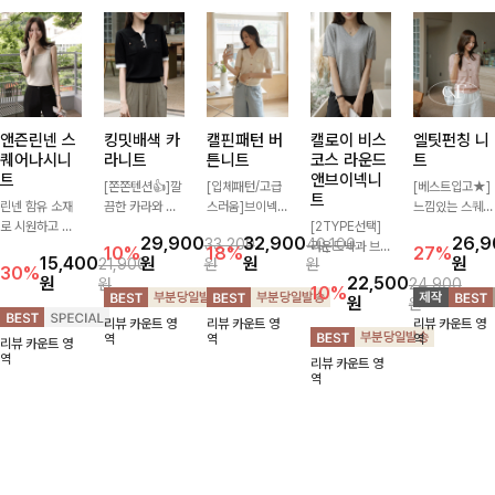
앤즌린넨 스
킹밋배색 카
캘핀패턴 버
캘로이 비스
엘팃펀칭 니
퀘어나시니
라니트
튼니트
코스 라운드
트
트
앤브이넥니
[쫀쫀텐션👍]깔
[입체패턴/고급
[베스트입고★]
트
린넨 함유 소재
끔한 카라와 반
스러움]브이넥
느낌있는 스퀘어
로 시원하고 쾌
오픈 디자인이
라인과 감각적인
[2TYPE선택]
펀칭과 골드버튼
29,900
32,900
26,
33,200
40,100
적하게 즐기기
만나 하나만 입
패턴이 어우러져
라운드넥과 브이
으로 세련됨이
10%
18%
27%
15,400
원
원
원
21,900
원
원
좋은 나시 니트
어도 완성도 높
포인트 있게 즐
넥 두 가지 디자
묻어나는 니트:)
30%
원
22,500
원
24,900
🌿 깔끔한 스퀘
은 스타일링을
기기 좋은 가디
인으로 취향에
시원쫀쫀함 가
10%
원
원
어넥 디자인이
연출해드려요 부
건 🤍 가볍게 걸
맞게 선택 가능
득, 여성스러운
리뷰 카운트 영
리뷰 카운트 영
리뷰 카운트 영
쇄골 라인을 더
담 없이 즐기기
쳐주기만 해도
한 베이직 니트
룩을 완성해봐요
역
역
역
리뷰 카운트 영
욱 여리하고 여
좋은 데일리 니
스타일리시한 무
🤍 깔끔한 실루
♡
역
리뷰 카운트 영
성스럽게 연출해
트로 어디에나
드를 더해주어
엣과 부드러운
역
드립니다
손쉽게 매치됩니
데일리하게 활용
착용감으로 단독
다
하기 좋아요 ✨
은 물론 이너까
지 활용도 높게
즐기기 좋아요
✨