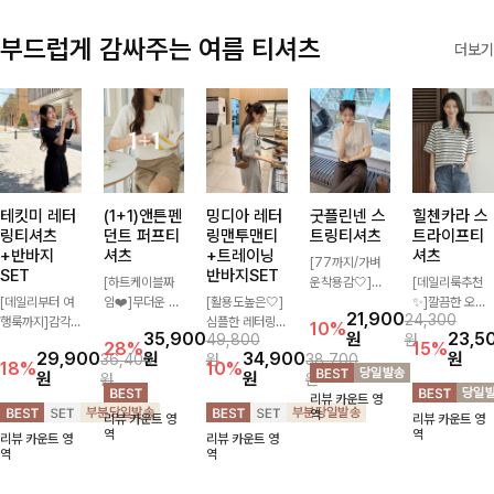
부드럽게 감싸주는 여름 티셔츠
더보기
테킷미 레터
(1+1)앤튼펜
밍디아 레터
굿플린넨 스
힐첸카라 스
링티셔츠
던트 퍼프티
링맨투맨티
트링티셔츠
트라이프티
+반바지
셔츠
+트레이닝
셔츠
[77까지/가벼
SET
반바지SET
[하트케이블짜
운착용감🤍]린
[데일리룩추천
[데일리부터 여
임❤️]무더운 여
[활용도높은🤍]
넨 소재와 내추
✨]깔끔한 오픈
21,900
24,300
행룩까지]감각
름 사랑스러운
심플한 레터링
럴한 플라워 프
카라넥과 조화로
10%
35,900
원
23,5
49,800
원
적인 레터링 티
낭만같은 티셔츠
포인트의 반팔
린팅이 포인트가
운 배색이 들어
28%
15%
29,900
원
34,900
원
36,400
원
38,700
셔츠와 플레어
소재감에서 주는
티셔츠와 여유롭
되어 하나만으로
간 스트라이프
18%
10%
원
원
원
원
핏 반바지가 함
포인트와 금장으
게 떨어지는 반
도 감성 있는 스
패턴으로 단정하
리뷰 카운트 영
께 구성된 세트
로 고급스러움도
바지 조합으로
타일을 완성해드
고 캐주얼한 무
역
리뷰 카운트 영
리뷰 카운트 영
아이템으로, 편
놓치지 말아요♥
꾸안꾸 무드 제
리는 티셔츠-🌼
드를 선사하는
역
역
리뷰 카운트 영
리뷰 카운트 영
안하면서도 캐주
대로 살려주는
🌿
반팔 티셔츠에
역
역
얼한 꾸안꾸룩을
트레이닝 세트
요:)
완성해드립니다
🖤 편안한 착용