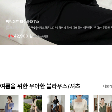
밍팃퍼프 타이블라우스
[고급스러움/하객룩추천💎]여성스러운 브이넥 라인과 타이 디테일이 어우러져 우아한 무드를 
라우스 🤍 여유로운 7부 소매로 편안하게 착용되며 데일리룩부터 출근룩, 하객룩까지 세련된
14%
42,900
원
49,800원
기 좋은 아이템이에요
여름을 위한 우아한 블라우스/셔츠
더보기