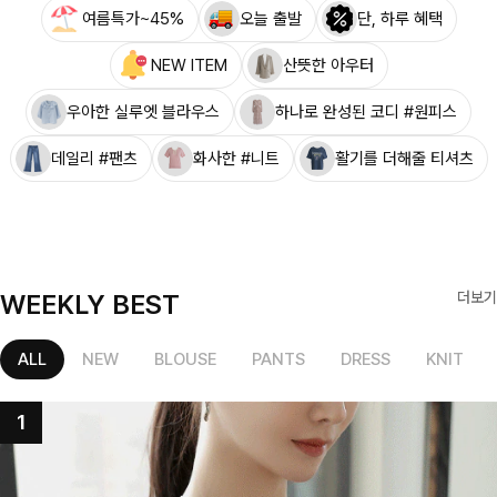
여름특가~45%
오늘 출발
단, 하루 혜택
NEW ITEM
산뜻한 아우터
우아한 실루엣 블라우스
하나로 완성된 코디 #원피스
데일리 #팬츠
화사한 #니트
활기를 더해줄 티셔츠
WEEKLY BEST
더보기
ALL
NEW
BLOUSE
PANTS
DRESS
KNIT