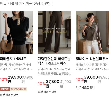
매일 새롭게 제안하는 신상 라인업
더리골지 카라니트
강력한편안함 와이드슬
펌레이스 리본블라우스
랙스[FREE,L사이즈]
[텐션감 굿👍]클래식한 배색
레이스 자수가 들어간 커다란
카라와 골드 버튼 디테일이 세
군더더기 없이 툭 떨어지는 와
카라와 리본으로 여성스러우면
련된 포인트를 더해주는 니트
이드핏으로 세련된 실루엣을
서 사랑스러운 무드가 가득 느
29,900
39,600
33,900
43,90
입니다. 세로 골지 짜임이 슬림
완성해주는 슬랙스입니다. 깔
껴지는 블라우스에요🤎
12%
10%
원
37,800
원
원
41,900
원
한 실루엣을 연출해 단정하면
끔한 디자인과 롱한 기장감으
10%
원
원
서도 여성스러운 무드를 완성
로 다리가 길어 보이고 뒷밴딩
리뷰 카운트 영역
해드려요.
으로 편안하기까지-
리뷰 카운트 영역
리뷰 카운트 영역