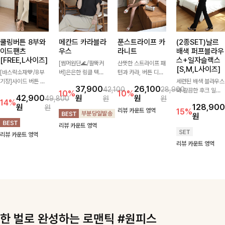
쿨링버튼 8부와
메칸드 카라블라
푼스트라이프 카
(2종SET)날르
이드팬츠
우스
라니트
배색 퍼프블라우
[FREE,L사이즈]
스+일자슬랙스
[썸머원단🌊/팔뚝커
산뜻한 스트라이프 패
[S,M,L사이즈]
[바스락소재💙/8부
버]은은한 링클 텍스
턴과 카라, 버튼 디테
기장]사이드 버튼 디
처와 여유로운 실루엣
일이 어우러져 단정하
세련된 배색 블라우스
37,900
26,100
42,100
28,900
테일이 은은한 포인트
이 만나 내추럴하면서
면서도 세련된 무드를
와 깔끔한 후크 일자
10%
10%
42,900
원
원
49,800
원
원
가 되어주는 와이드
도 세련된 무드를 연
완성해주는 니트 🤍
슬랙스를 함께 구성한
14%
원
128,900
원
팬츠입니다. 여유롭게
출해주는 블라우스-
부드럽고 가벼운 착용
세트입니다. 허리 라
리뷰 카운트 영역
15%
원
떨어지는 실루엣과 가
데일리룩부터 출근룩
감으로 데님부터 슬랙
인을 자연스럽게 살려
리뷰 카운트 영역
볍게 바스락거리는 소
까지 다양하게 활용하
스까지 다양하게 매치
주는 블라우스와 롱한
리뷰 카운트 영역
재감으로 시원하고 편
기 좋은 베이직한 디
하기 좋아 데일리룩부
일자핏 슬랙스가 만나
리뷰 카운트 영역
안하게 즐기기 좋은
자인!
터 출근룩까지 활용도
단정하면서도 고급스
아이템-
높게 즐기기 좋은 아
러운 실루엣을 완성해
이템이에요 ✨
드려요.
한 벌로 완성하는 로맨틱 #원피스