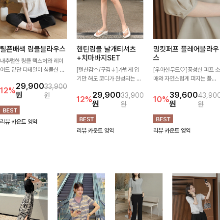
릴픈배색 링클블라우스
헨틴링클 날개티셔츠
밍킷퍼프 플레어블라우
+치마바지SET
스
내추럴한 링클 텍스처와 레이
어드 밑단 디테일이 심플한 디
[텐션감↑/구김↓]가볍게 입
[우아한무드🤍]풍성한 퍼프 소
자인에 포인트를 더해주며, 가
기만 해도 코디가 완성되는 세
매와 자연스럽게 퍼지는 플레
29,900
33,900
볍게 툭 입기만 해도 멋스러운
트 아이템으로, 자연스럽게 퍼
어 실루엣이 여성스러운 무드
12%
원
29,900
39,600
원
33,900
43,90
스타일을 완성해드려요- 여유
지는 프릴 날개 소매가 우아한
를 완성해주는 블라우스 🤍 체
12%
10%
원
원
원
원
로운 핏으로 군살은 자연스럽
포인트를 더해드립니다💕 잔
형을 자연스럽게 커버해주며
게 커버해주고, 편안한 착용감
잔한 링클 텍스처 소재와 편안
걸을 때마다 살랑이는 핏으로
리뷰 카운트 영역
까지 더해 손이 자주 가는 데일
한 허리밴딩으로 하루 종일 산
데일리룩부터 데이트룩까지 화
리뷰 카운트 영역
리뷰 카운트 영역
리 아이템이랍니다🤍
뜻하고 쾌적하게 즐겨보세요!
사하게 즐기기 좋은 아이템이
에요 ✨