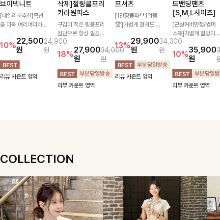
브이넥니트
삭제]젤링클프리
프셔츠
드밴딩팬츠
카라원피스
[S,M,L사이즈]
[데일리룩추천]목선
[1만장돌파**1위템
을 더욱 여리여리하게
구김이 적은 링클프리
🏆]가볍게 걸쳐도 살
[군살커버만점/썸머
연출해주는 브이넥 디
원단으로 항상 깔끔하
아나는 산뜻한 컬러
소재]가볍게 찰랑이는
22,500
29,900
24,900
34,300
자인으로 깔끔한 무드
게 착용 가능하며 일
감, 여름에 딱 맞는 코
원단과 여유로운 와이
10%
13%
원
27,900
원
35,900
원
34,000
원
를 완성해주는 니트
자로 떨어지는 넉넉한
튼 셔츠❤️ 여유 있는
드 핏으로 하루 종일
18%
10%
원
원
원
🤍 부드러운 착용감
핏으로 군살을 완벽히
핏과 스트라이프 패
편안하게 착용하실 수
과 베이직한 실루엣으
커버해주는 원피스에
턴, 자연스러운 실루
있는 팬츠입니다 🖤
리뷰 카운트 영역
리뷰 카운트 영역
로 단독은 물론 다양
요🖤
엣으로 데일리 코디에
✨ 허리 전체 밴딩과
리뷰 카운트 영역
리뷰 카운트 영역
한 아우터와 레이어드
부담 없이 매치된답니
스트링 디테일로 안정
하기 좋아 데일리하게
다:)
감 있는 착용감을 더
즐기기 좋은 아이템이
해드려요!
에요 ✨
COLLECTION