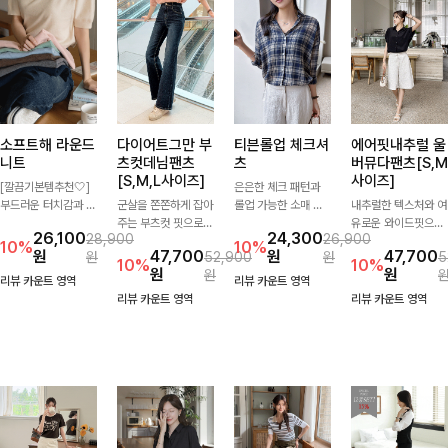
소프트해 라운드
다이어트그만 부
티븐롤업 체크셔
에어핏내추럴 울
니트
츠컷데님팬츠
츠
버뮤다팬츠[S,M
[S,M,L사이즈]
사이즈]
[깔끔기본템추천🤍]
은은한 체크 패턴과
부드러운 터치감과 군
군살을 쫀쫀하게 잡아
롤업 가능한 소매 디
내추럴한 텍스처와 여
더더기 없는 디자인으
주는 부츠컷 핏으로
테일로 다양한 분위기
유로운 와이드핏으로
26,100
24,300
28,900
26,900
로 매일 손이 가는 자
다리 라인을 이쁘고
를 연출하실 수 있어
군살은 자연스럽게 커
10%
10%
원
47,700
원
47,700
원
52,900
원
5
체제작 니트입니다.
깔끔하게 만들어주고
요🌿 차르르 흐르는
버해드리는 버뮤다 팬
10%
10%
원
원
원
자연스럽게 떨어지는
진청 색감으로 더욱
가벼운 소재와 여유로
츠 🤍 깔끔한 허리 디
리뷰 카운트 영역
리뷰 카운트 영역
여유핏과 깔끔한 라운
슬림해보이는 효과를
운 핏으로 단독은 물
테일과 편안한 착용감
리뷰 카운트 영역
리뷰 카운트 영역
드넥으로 단독은 물론
주는 데님팬츠!
론 아우터처럼 툭 걸
으로 데일리부터 출근
이너로도 활용하기 좋
쳐도 멋스러운 데일리
룩까지 산뜻하게 즐기
아요.
셔츠입니다
기 좋은 팬츠예요!