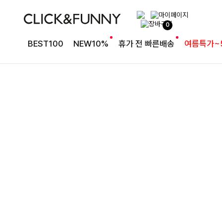
완성도 높은 원피스SET
0
특스트라이프 링클원피스+스트링자켓SET
BEST100
NEW10%
휴가 전 빠른배송
여름특가~