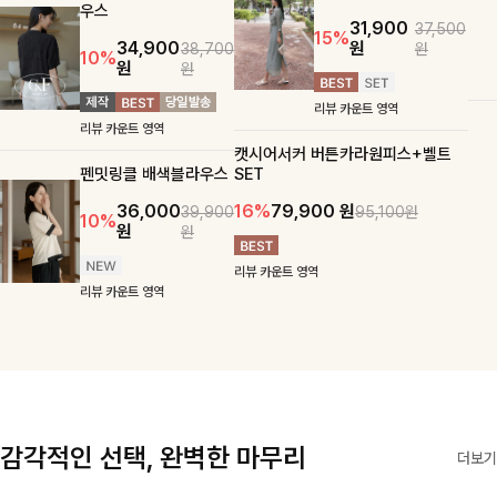
맨튼브이넥 스트링블라
츠SET
우스
31,900
37,500
15%
34,900
원
38,700
원
10%
원
원
리뷰 카운트 영역
리뷰 카운트 영역
캣시어서커 버튼카라원피스+벨트
펜밋링클 배색블라우스
SET
36,000
16%
79,900
원
39,900
95,100원
10%
원
원
리뷰 카운트 영역
리뷰 카운트 영역
감각적인 선택, 완벽한 마무리
더보기