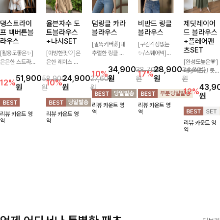
댕스트라이
율븐자수 도
덤링클 카라
비반드 링클
제딧레이어
프 백버튼블
트블라우스
블라우스
블라우스
드 블라우스
라우스
+나시SET
+플레어팬
[팔뚝커버✌]내
[구김걱정없는
츠SET
[활용도좋은✨]
[아방한핏🤍]은
추럴한 링클 텍
✨/스퀘어넥]입
은은한 스트라이
은한 레이스 자
스처로 분위기
체감 있는 링클
[완성도높은💗]
34,900
28,900
38,700
34,800
프 패턴이 더해
수와 도트 패턴
있게 입어지는
엠보 텍스처가
레이어드한 듯
10%
17%
51,900
24,900
원
원
58,900
27,600
원
원
져 심플한 코디
으로 사랑스러운
블라우스🖤 브
돋보이는 블라우
자연스러운 나시
12%
10%
원
원
43,9
원
원
에도 세련된 포
감성 가득 담았
이넥 카라 디자
스- 여유로운 실
와 버튼 원피스
12%
원
인트를 더해드리
으며 나시 세트
인에 여유로운
루엣과 물결 짜
가 함께 구성된
리뷰 카운트 영
리뷰 카운트 영
며 깔끔한 스트
구성으로 이너
소매핏 더해져
임 소매 디테일
세트 아이템입니
역
역
리뷰 카운트 영
리뷰 카운트 영
라이프 디테일로
걱정없이 손쉽게
여리하면서도 시
이 더해져 편안
다. 코디 고민 없
역
역
리뷰 카운트 영
유행 없이 오래
코디 가능한 블
원한 무드로 즐
하면서도 여성스
이 한 벌만으로
역
함께하기 좋은
라우스에요:)
기기 좋아요-
러운 무드를 연
도 내추럴하면서
블라우스예요
출해드려요!
여성스러운 썸머
룩 완성!