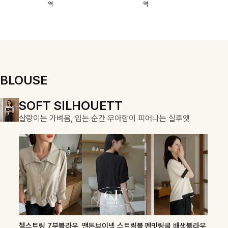
역
역
이에요:)
스에요🖤
돼요
할 수 있어요🤍
여유로운 핏이
만나 편안함은
물론, 고급스러
운 분위기까지
더해드립니다
BLOUSE
DOUBLE THE JOY
SOFT SILHOUETT
COZY ESSENTIAL
함께할 때 더욱 완벽한, 합리적인 선택으로 채우는 즐거움
살랑이는 가벼움, 입는 순간 우아함이 피어나는 실루엣
매일의 일상을 부드럽게 감싸줄 니트 컬렉션
론클디 브이넥니트
칠스트라이프 카라7
셀드펜던트 7부니트
첼스트링 7부블라우
맨튼브이넥 스트링블
펜밋링클 배색블라우