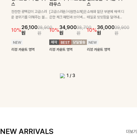
필첸체크 스트링블라
특스트라이프 링클원
헨틴링클 날개티셔츠
부니트
스
라우스
스
우스+플레어스커트
피스+스트링자켓
+치마바지SET
부드럽게 몸을 감싸는 니트
넉넉한 핏으로 편하게 착용
SET
SET
짜임으로 편안한 착용감을
[골드버튼/클래식무드🤍]
가능한 심플&베이직 무드의
잔잔한 광택감이 고급스러
[고급스러운/시원한소재]은
소매와 밑단 부분에 배색 디
[텐션감↑/구김↓]가볍게
더해드리며 여유 있게 떨어
스트라이프 패턴으로 데일
니트!레터리 펜던트로 고급
운 분위기를 더해주는 블라
은한 체크 패턴과 브이넥으
테일로 밋밋함을 덜어내고
[활용도 좋은 투피스]은은한
가볍고 시원한 링클 원피스
입기만 해도 코디가 완성되
24,300
25,800
26,900
28,600
지는 핏과 브이넥 디자인이
리룩에 포인트를 더해줄 아
스러운 포인트를 내어주었
우스예요 ✨ 허리 스트링과
로 단정하면서 실버버튼으
더욱 멋스럽게 연출되며 링
10%
10%
체크 패턴과 허리 스트링 디
와 스트링 자켓이 세트로 구
는 세트 아이템으로, 자연스
원
31,900
원
26,100
34,900
36,000
원
35,400
원
28,900
38,700
39,900
29,900
여리여리한 실루엣을 완성
이템입니다 카라넥 디자인
어요:D
프릴 밑단이 자연스럽게 실
로 고급스러운 디테일을 넣
클 소재로 구김 걱정없이 즐
33,900
10%
테일이 어우러진 투피스 세
성되어 코디 고민 없이 완성
럽게 퍼지는 프릴 날개 소매
10%
10%
10%
12%
원
원
원
원
원
원
원
원
42,900
69,900
원
해드려요 ✨ 단독은 물론 다
으로 깔끔한 이미지로 만들
루엣을 살려주며, 여유로운
었으며 밑단스트링으로 핏
길 수 있는 블라우스랍니
49,800
79,400
원
트입니다. 여유로운 상의와
도 높은 스타일링을 연출해
가 우아한 포인트를 더해드
14%
12%
원
원
양한 아우터와도 자연스럽
어 주는 7부 니트입니다 ~
핏으로 편안하면서도 여성
을 더욱 깔끔하게 잡아주는
다:)
원
원
풍성하게 퍼지는 롱스커트가
주는 아이템 🤍 따로 또 같
립니다💕 잔잔한 링클 텍스
리뷰 카운트 영역
리뷰 카운트 영역
게 매치되는 데일리 니트랍
스러운 무드를 완성해준답
블라우스예요 :)
자연스러운 체형 커버는 물
이 활용하기 좋아 실용적이
처 소재와 편안한 허리밴딩
리뷰 카운트 영역
리뷰 카운트 영역
리뷰 카운트 영역
리뷰 카운트 영역
니다
니다 🤍
리뷰 카운트 영역
론, 단품으로도 다양하게 활
며, 스트링 디테일로 다양한
으로 하루 종일 산뜻하고 쾌
리뷰 카운트 영역
리뷰 카운트 영역
용하기 좋아요🖤
핏을 연출할 수 있어 데일리
적하게 즐겨보세요!
부터 여행룩까지 멋스럽게
즐기기 좋아요 ✨
1
/
3
NEW ARRIVALS
더보기