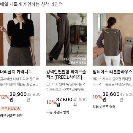
매일 새롭게 제안하는 신상 라인업
더리골지 카라니트
강력한편안함 와이드슬
펌레이스 리본블라우스
랙스[FREE,L사이즈]
클래식한 배색 카라와 골드 버
레이스 자수가 들어간 커다란
튼 디테일이 세련된 포인트를
군더더기 없이 툭 떨어지는 와
카라와 리본으로 여성스러우면
더해주는 니트입니다. 세로 골
이드핏으로 세련된 실루엣을
서 사랑스러운 무드가 가득 느
29,900
39,600
33,900
43,90
지 짜임이 슬림한 실루엣을 연
완성해주는 슬랙스입니다. 깔
껴지는 블라우스에요🤎
12%
10%
원
37,800
원
원
41,900
원
출해 단정하면서도 여성스러운
끔한 디자인과 롱한 기장감으
10%
원
원
무드를 완성해드려요.
로 다리가 길어 보이고 뒷밴딩
리뷰 카운트 영역
으로 편안하기까지-
리뷰 카운트 영역
리뷰 카운트 영역