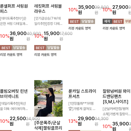
룬셀퍼프 셔링원
레킷퍼프 셔링블
쿨한린넨8부 커
리프펜던트 레이
피스
라우스
브와이드팬츠
스카라니트
[S,M,L사이즈]
[FREE,L사이즈]
[데이트룩추천🩷]은
[인기급상승/7부/데
은한 셔링 디테일과
일리추천]캉캉 디테일
[벌룬핏/한여름까지]
[스테디👑재주문
퍼프 소매가 어우러져
이 더해져 사랑스럽고
가볍고 시원한 린넨
BEST]
36,900
15,900
40,900
17,600
사랑스러운 무드를 완
풍성한 실루엣을 완성
혼방 소재로 한여름까
사랑스러움 가득 담은
10%
10%
원
원
35,900
27,900
원
원
39,800
3
성해주는 원피스🤍
해주는 블라우스 🤍
지 쾌적하게 즐기기
카라 니트에 펜던트
10%
10%
원
원
원
허리 스모크 밴딩이
가볍게 퍼지는 핏으로
좋은 8부 커브 와이드
포인트까지 톡-톡 얼
슬림한 실루엣을 연출
체형을 자연스럽게 커
팬츠 🤍 자연스럽게
굴을 밝혀주는 컬러와
리뷰 카운트 영역
리뷰 카운트 영역
해주며, 자연스럽게
버해주며 여성스럽게
떨어지는 커브핏이 멋
함께 해요-
리뷰 카운트 영역
리뷰 카운트 영역
퍼지는 플레어 라인으
즐기기 좋아요 ✨
스러운 실루엣을 연출
로 여성스럽고 편안하
해줘요 ✨
게 즐기기 좋아요
플빔오버핏 린넨
[주문폭주/군살
룬카일 스트라이
찰랑넘버원 와이