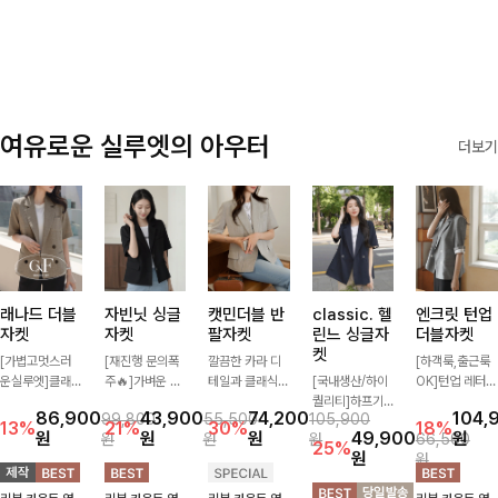
✨🩵
감에 캐주얼한
감성까지 더해져
데일리하게 손이
자주 가요
여유로운 실루엣의 아우터
더보기
래나드 더블
자빈닛 싱글
캣민더블 반
classic. 헬
엔크릿 턴업
자켓
자켓
팔자켓
린느 싱글자
더블자켓
켓
[가볍고멋스러
[재진행 문의폭
깔끔한 카라 디
[하객룩,출근룩
운실루엣]클래
주🔥]가벼운 소
테일과 클래식한
[국내생산/하이
OK]턴업 레터링
식하면서 베이직
재로 툭 걸쳐주
더블 버튼 디자
퀄리티]하프기
포인트로 센스
86,900
43,900
74,200
104,
99,800
55,500
105,900
하게 걸치기 좋
기만 해도 캐주
인으로 세련된
장의 부담스럽지
있게 완성된 썸
13%
21%
30%
18%
원
원
원
49,900
원
원
원
원
66,500
은 반팔 자켓-자
얼한 무드를 만
무드를 완성한
않은 기장으로
머 자켓, 더블버
25%
원
원
주 입게 될 깔끔
들어주며 반팔
반팔 자켓 ✨ 가
클래식이 주는
튼 디자인으로
한 핏은 물론, 쾌
디자인으로 더운
볍게 걸쳐주기만
멋!스탠다드한
깔끔하고 세련된