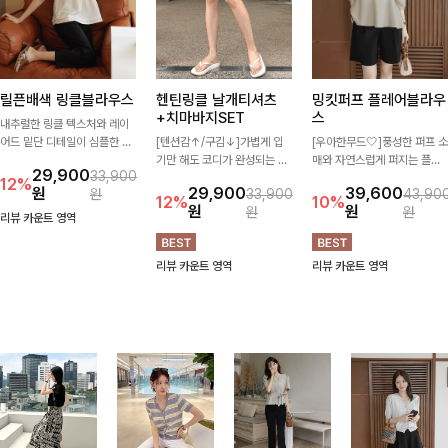
릴픈배색 링클블라우스
헨틴링클 날개티셔츠
밍킷퍼프 플레어블라우
+치마바지SET
스
내추럴한 링클 텍스처와 레이
어드 밑단 디테일이 심플한 디
[텐션감↑/구김↓]가볍게 입
[우아한무드🤍]풍성한 퍼프 소
자인에 포인트를 더해주며, 가
기만 해도 코디가 완성되는 세
매와 자연스럽게 퍼지는 플레
29,900
33,900
볍게 툭 입기만 해도 멋스러운
트 아이템으로, 자연스럽게 퍼
어 실루엣이 여성스러운 무드
12%
원
29,900
39,600
원
33,900
43,90
스타일을 완성해드려요- 여유
지는 프릴 날개 소매가 우아한
를 완성해주는 블라우스 🤍 체
12%
10%
원
원
원
원
로운 핏으로 군살은 자연스럽
포인트를 더해드립니다💕 잔
형을 자연스럽게 커버해주며
리뷰 카운트 영역
게 커버해주고, 편안한 착용감
잔한 링클 텍스처 소재와 편안
걸을 때마다 살랑이는 핏으로
까지 더해 손이 자주 가는 데일
한 허리밴딩으로 하루 종일 산
데일리룩부터 데이트룩까지 화
리뷰 카운트 영역
리뷰 카운트 영역
리 아이템이랍니다🤍
뜻하고 쾌적하게 즐겨보세요!
사하게 즐기기 좋은 아이템이
에요 ✨