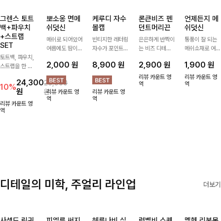
그렌스 토트
뽀소옹 면메
케루디 자수
론큰비즈 펜
언제든지 메
백+파우치
쉬덧신
볼캡
던트머리끈
쉬덧신
+스트랩
메쉬로 되어있어
빈티지한 레터링
은은하게 반짝이
통풍이 잘 되는
SET
여름에도 땀이
자수가 포인트가
는 비즈 디테일
메쉬소재로 여름
토트백, 파우치,
차지않게~! 발걸
되어 데일리 룩
과 펜던트 포인
까지 쾌적하게
2,000
원
8,900
원
2,900
원
1,900
원
스트랩을 한 번
음도 당당해지세
에 자연스럽게
트로 스타일에
데일리로 신기
에 드리는
요:-)
어우러지는 볼
센스를 더해주는
좋은 덧신이에요
리뷰 카운트 영
리뷰 카운트 영
24,300
26,900
ITEM활용도 높
캡!베이직한 컬
아이템, 탄탄한
역
^^
역
10%
원
원
리뷰 카운트 영
리뷰 카운트 영
게 어디에든 다
러와 깔끔한 쉐
밴딩으로 안정감
역
역
양하게 즐겨주세
입으로 캐주얼부
있게 잡아주어
리뷰 카운트 영
요 ;)
역
터 꾸안꾸 스타
데일리로 활용하
일까지 활용도
기 좋은 헤어 악
GOOD
세서리
디테일의 미학, 주얼리 라인업
더보기