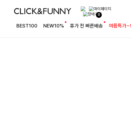
슬림한 실루엣 카라 니트
0
더리골지 카라니트
BEST100
NEW10%
휴가 전 빠른배송
여름특가~