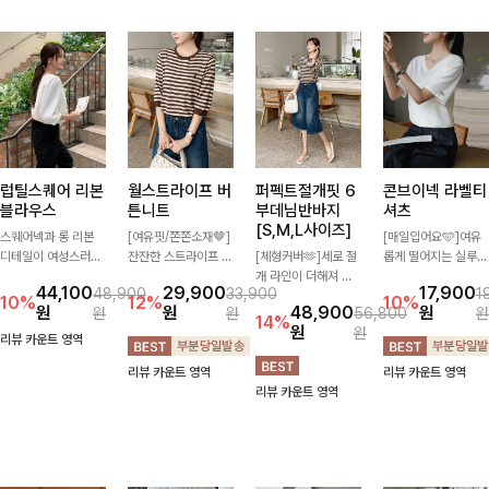
럽틸스퀘어 리본
월스트라이프 버
퍼펙트절개핏 6
콘브이넥 라벨티
블라우스
튼니트
부데님반바지
셔츠
[S,M,L사이즈]
스퀘어넥과 롱 리본
[여유핏/쫀쫀소재🤎]
[매일입어요🩵]여유
디테일이 여성스러운
잔잔한 스트라이프 패
[체형커버🫶]세로 절
롭게 떨어지는 실루엣
분위기를 한층 더해주
턴과 버튼 포인트가
개 라인이 더해져 다
과 깔끔한 브이넥 디
44,100
29,900
17,900
48,900
33,900
1
는 블라우스입니다.
더해져 캐주얼하면서
리 라인을 더욱 길고
자인으로 데일리하게
10%
12%
10%
원
원
48,900
원
원
원
56,800
원
자연스럽게 잡힌 셔링
도 세련된 무드를 연
슬림하게 연출해주는
즐기기 좋은 티셔츠-
14%
원
원
과 봉긋한 소매가 여
출해주는 니트- 가볍
5부 데님 반바지 🤍
소매 라벨 디테일이
리뷰 카운트 영역
리한 실루엣을 연출해
고 부드러운 착용감으
부담 없는 기장과 여
은은한 포인트를 더해
리뷰 카운트 영역
리뷰 카운트 영역
특별한 날은 물론 데
로 단독은 물론 데일
유로운 핏으로 편안하
심플하면서도 센스 있
리뷰 카운트 영역
일리룩으로도 부담 없
리룩으로 활용하기 좋
게 착용되며 다양한
는 스타일을 완성해드
이 즐기기 좋아요🎀
은 아이템!
상의와 손쉽게 매치되
려요!
어 데일리부터 휴가룩
까지 활용도 높게 즐
기기 좋아요 d