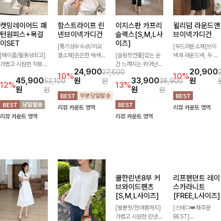
캣밍레이어드 패
함스트라이프 린
이지스판 카프리
윌리덤 라운드앤
턴원피스+목걸
넨브이넥가디건
슬랙스[S,M,L사
브이넥가디건
이SET
이즈]
[통기성우수🧊/리오
[부드러운소재]브이
[페이즐/활동성최고]
셀소재]은은한 배색
[슬림핏연출]입는 순
넥과 라운드넥, 두 가
가볍고 시원한 착용감
스트라이프 패턴으로
간 느껴지는 뛰어난
지 넥 라인 중 취향에
24,900
20,900
27,600
으로 여름 내내 부담
캐주얼하면서도 산뜻
신축성으로 활동량 많
맞게 선택할 수 있는
10%
10%
45,900
원
33,900
원
52,100
원
38,900
없이 즐기기 좋은 라
한 무드 살려주는 니
은 날에도 편안하게
활용도 높은 가디건
12%
13%
원
원
원
원
운드 니트 🤍 베이직
트 가디건 💛 브이넥
🌿 발목이 드러나는
🤍 부드러운 착용감
한 디자인으로 다양한
라인에 슬림하게 떨어
카프리 기장이 다리
과 베이직한 디자인으
리뷰 카운트 영역
리뷰 카운트 영역
하의와 손쉽게 매치되
지는 핏 더해져 단독
라인을 더욱 길고 산
로 단독은 물론 가볍
리뷰 카운트 영역
리뷰 카운트 영역
어 데일리하게 활용하
으로도 여리하고 세련
뜻하게 보여주며, 깔
게 걸쳐 입기 좋아 데
기 좋아요 ✨
되게 입어져요-
끔한 실루엣으로 출근
일리룩부터 출근룩까
룩부터 데일리룩까지
지 다양하게 즐기기
활용도 높게 즐기기
좋은 아이템이에요 ✨
좋습니다