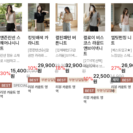
앤즌린넨 스
킹밋배색 카
캘핀패턴 버
캘로이 비스
엘팃펀칭 니
퀘어나시니
라니트
튼니트
코스 라운드
트
트
앤브이넥니
[쫀쫀텐션👍]깔
[입체패턴/고급
[베스트입고★]
트
린넨 함유 소재
끔한 카라와 반
스러움]브이넥
느낌있는 스퀘어
로 시원하고 쾌
오픈 디자인이
라인과 감각적인
[2TYPE선택]
펀칭과 골드버튼
29,900
32,900
26,
33,200
40,100
적하게 즐기기
만나 하나만 입
패턴이 어우러져
라운드넥과 브이
으로 세련됨이
10%
18%
27%
15,400
원
원
원
21,900
원
원
좋은 나시 니트
어도 완성도 높
포인트 있게 즐
넥 두 가지 디자
묻어나는 니트:)
30%
원
22,500
원
24,900
🌿 깔끔한 스퀘
은 스타일링을
기기 좋은 가디
인으로 취향에
시원쫀쫀함 가
10%
원
원
어넥 디자인이
연출해드려요 부
건 🤍 가볍게 걸
맞게 선택 가능
득, 여성스러운
리뷰 카운트 영
리뷰 카운트 영
리뷰 카운트 영
쇄골 라인을 더
담 없이 즐기기
쳐주기만 해도
한 베이직 니트
룩을 완성해봐요
역
역
역
리뷰 카운트 영
욱 여리하고 여
좋은 데일리 니
스타일리시한 무
🤍 깔끔한 실루
♡
역
리뷰 카운트 영
성스럽게 연출해
트로 어디에나
드를 더해주어
엣과 부드러운
역
드립니다
손쉽게 매치됩니
데일리하게 활용
착용감으로 단독
다
하기 좋아요 ✨
은 물론 이너까
지 활용도 높게
즐기기 좋아요
✨