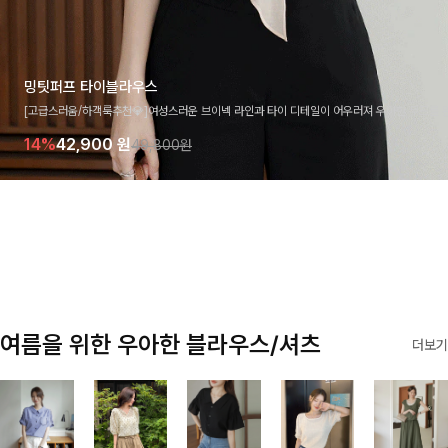
밍팃퍼프 타이블라우스
[고급스러움/하객룩추천💎]여성스러운 브이넥 라인과 타이 디테일이 어우러져 우아한 무드를 
라우스 🤍 여유로운 7부 소매로 편안하게 착용되며 데일리룩부터 출근룩, 하객룩까지 세련된
14%
42,900
원
49,800원
기 좋은 아이템이에요
여름을 위한 우아한 블라우스/셔츠
더보기