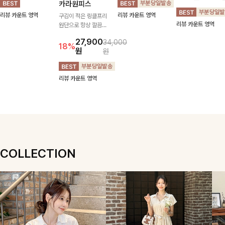
브이넥니트
삭제]젤링클프리
프셔츠
드밴딩팬츠
카라원피스
[S,M,L사이즈]
[데일리룩추천]목선
[1만장돌파**1위템
을 더욱 여리여리하게
구김이 적은 링클프리
🏆]가볍게 걸쳐도 살
[군살커버만점/썸머
연출해주는 브이넥 디
원단으로 항상 깔끔하
아나는 산뜻한 컬러
소재]가볍게 찰랑이는
22,500
29,900
24,900
34,300
자인으로 깔끔한 무드
게 착용 가능하며 일
감, 여름에 딱 맞는 코
원단과 여유로운 와이
10%
13%
원
27,900
원
35,900
원
34,000
원
를 완성해주는 니트
자로 떨어지는 넉넉한
튼 셔츠❤️ 여유 있는
드 핏으로 하루 종일
18%
10%
원
원
원
🤍 부드러운 착용감
핏으로 군살을 완벽히
핏과 스트라이프 패
편안하게 착용하실 수
과 베이직한 실루엣으
커버해주는 원피스에
턴, 자연스러운 실루
있는 팬츠입니다 🖤
리뷰 카운트 영역
리뷰 카운트 영역
로 단독은 물론 다양
요🖤
엣으로 데일리 코디에
✨ 허리 전체 밴딩과
리뷰 카운트 영역
리뷰 카운트 영역
한 아우터와 레이어드
부담 없이 매치된답니
스트링 디테일로 안정
하기 좋아 데일리하게
다:)
감 있는 착용감을 더
즐기기 좋은 아이템이
해드려요!
에요 ✨
COLLECTION