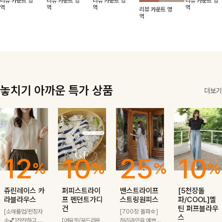
리뷰 카운트 영
리뷰 카운트 영
리뷰 카운트 영
리뷰 카운트 영
적함도 챙겨드려
날에도 편안하게
해도 멋스럽게
핏이 멋스러운,
무드가 느껴져요
역
역
역
역
리뷰 카운트 영
요 :)
착용 가능한 반
스타일링돼요
쾌적하면서 세련
🩶 가볍고 시원
역
팔자켓입니다-!
된 무드의 썸머
한 소재감으로
반팔자켓 -
여름에도 부담
없이 툭 걸치기
좋은 아이템!
놓치기 아까운 특가 상품
더보기
12
10
25
10
%
%
%
%
쥬린레이스 카
퍼피스트라이
밴스트라이프
[5천장돌
라블라우스
프 펜던트가디
스트링원피스
파/COOL]멜
건
틴 퍼프블라우
[소매롤업/펀칭자
[700장 돌파☆]
스
수💕]잔잔하고 고
[여유핏/부드러운
허리라인을 예쁘게