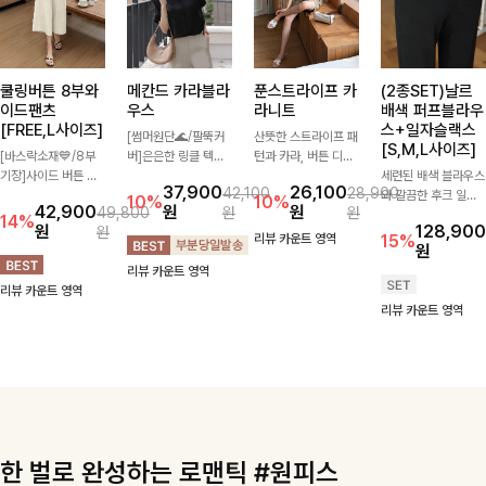
쿨링버튼 8부와
메칸드 카라블라
푼스트라이프 카
(2종SET)날르
이드팬츠
우스
라니트
배색 퍼프블라우
[FREE,L사이즈]
스+일자슬랙스
[썸머원단🌊/팔뚝커
산뜻한 스트라이프 패
[S,M,L사이즈]
[바스락소재💙/8부
버]은은한 링클 텍스
턴과 카라, 버튼 디테
기장]사이드 버튼 디
처와 여유로운 실루엣
일이 어우러져 단정하
세련된 배색 블라우스
37,900
26,100
42,100
28,900
테일이 은은한 포인트
이 만나 내추럴하면서
면서도 세련된 무드를
와 깔끔한 후크 일자
10%
10%
42,900
원
원
49,800
원
원
가 되어주는 와이드
도 세련된 무드를 연
완성해주는 니트 🤍
슬랙스를 함께 구성한
14%
원
128,900
원
팬츠입니다. 여유롭게
출해주는 블라우스-
부드럽고 가벼운 착용
세트입니다. 허리 라
리뷰 카운트 영역
15%
원
떨어지는 실루엣과 가
데일리룩부터 출근룩
감으로 데님부터 슬랙
인을 자연스럽게 살려
리뷰 카운트 영역
볍게 바스락거리는 소
까지 다양하게 활용하
스까지 다양하게 매치
주는 블라우스와 롱한
리뷰 카운트 영역
재감으로 시원하고 편
기 좋은 베이직한 디
하기 좋아 데일리룩부
일자핏 슬랙스가 만나
리뷰 카운트 영역
안하게 즐기기 좋은
자인!
터 출근룩까지 활용도
단정하면서도 고급스
아이템-
높게 즐기기 좋은 아
러운 실루엣을 완성해
이템이에요 ✨
드려요.
한 벌로 완성하는 로맨틱 #원피스