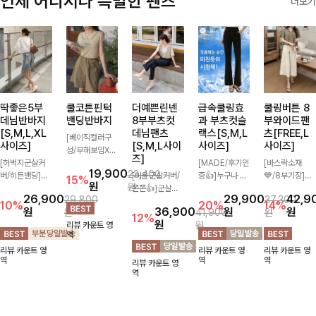
언제 어디서나 특별한 팬츠
더보기
딱좋은5부
쿨코튼핀턱
더예쁜린넨
급속쿨링효
쿨링버튼 8
데님반바지
밴딩반바지
8부부츠컷
과 부츠컷슬
부와이드팬
[S,M,L,XL
데님팬츠
랙스[S,M,L
츠[FREE,L
[베이직컬러구
사이즈]
[S,M,L사이
사이즈]
사이즈]
성/부해보임X]
즈]
[허벅지군살커
와이드하게 떨어
[MADE/후기인
[바스락소재
19,900
23,400
버/히든밴딩]여
지는 핏으로 편
[미운군살커버/
증👍]누구나 갖
💙/8부기장]사
15%
원
원
유롭게 떨어지는
안하면서도 멋스
쫀쫀👍]군살을
고 싶어할 슬랙
이드 버튼 디테
26,900
29,900
42,9
29,800
37,300
와이드핏과 부담
럽게 입어지는
잡아주는 깔끔한
스:)베이직하지
일이 은은한 포
10%
20%
14%
원
36,900
원
원
원
41,900
원
없는 5부 기장
밴딩 반바지🤎
부츠컷 핏에 발
만 부츠컷으로
인트가 되어주는
12%
원
원
리뷰 카운트 영
으로 편안하게
넉넉한 포켓 디
목이 드러나는
이쁜 핏 연출은
와이드 팬츠입니
역
즐기기 좋은 데
테일 더해져 데
8부 기장으로
물론,쫀쫀한 스
다. 여유롭게 떨
리뷰 카운트 영
리뷰 카운트 영
리뷰 카운트 영
님 팬츠 ✨ 빈티
일리룩부터 여행
다리를 슬림하고
판끼로 하루종일
어지는 실루엣과
역
역
역
리뷰 카운트 영
지한 워싱감이
룩까지 활용도
길어보이게 만들
편안하게!
가볍게 바스락거
역
더해져 캐주얼하
높게 즐겨지는
어주며 생지 소
리는 소재감으로
면서도 트렌디한
아이템!
재로 멋을 더한
시원하고 편안하
무드로 연출
데님팬츠에요~!
게 즐기기 좋은
아이템-