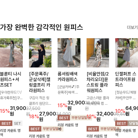
가장 완벽한 감각적인 원피스
더보기
블룬티 나시
[주문폭주/
롬셔링배색
[비율만점/2
딘젤퍼프 스
원피스+셔
군살삭제]젤
카라원피스
차리오더]뮨
트라이프원
츠SET
링클프리 카
스트링 플라
피스
[군살커버💕/주
라원피스
워원피스
[우아한무드🤍/
문폭주]배색 카
[청순무드/체형
휴가룩추천]구
구김이 적은 링
라와 스트라이프
고급스러운 플라
커버]꾸안꾸 무
32,900
38,700
김이 덜한 링클
클프리 원단으로
패턴으로 캐주얼
워 패턴과 랩 디
드의 정석🤍 가
15%
31,900
원
64,9
37,500
원
소재의 나시원피
항상 깔끔하게
한 무드를 더한
자인으로 여성스
볍고 산뜻한 착
15%
10%
원
27,900
32,400
원
원
34,000
36,800
스+셔츠 조합으
착용 가능하며
롱 원피스 🖤 셔
러우면서 세련된
용감으로 여름
18%
12%
원
원
원
원
로 코디 걱정없
일자로 떨어지는
링 디테일과 쫀
분위기를 더해주
내내 손이 자주
리뷰 카운트 영
이 여성스럽고
넉넉한 핏으로
쫀한 스판 소재
며 스트링이 내
가는 원피스예
역
리뷰 카운트 영
리뷰 카운트 영
편안하게 즐길
군살을 완벽히
로 편안하면서도
장되어있어 슬림
요- 은은한 스트
역
역
리뷰 카운트 영
리뷰 카운트 영
수 있는 아이템
커버해주는 원피
여성스럽게 연출
하게 핏을 조절
라이프 패턴과