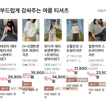
부드럽게 감싸주는 여름 티셔츠
더보기
테킷미 레터
(1+1)앤튼펜
밍디아 레터
굿플린넨 스
힐첸카라 스
링티셔츠
던트 퍼프티
링맨투맨티
트링티셔츠
트라이프티
+반바지
셔츠
+트레이닝
셔츠
[77까지/가벼
SET
반바지SET
[하트케이블짜
운착용감🤍]린
[데일리룩추천
[데일리부터 여
임❤️]무더운 여
[활용도높은🤍]
넨 소재와 내추
✨]깔끔한 오픈
21,900
24,300
행룩까지]감각
름 사랑스러운
심플한 레터링
럴한 플라워 프
카라넥과 조화로
10%
35,900
원
23,5
49,800
원
적인 레터링 티
낭만같은 티셔츠
포인트의 반팔
린팅이 포인트가
운 배색이 들어
28%
15%
29,900
원
34,900
원
36,400
원
38,700
셔츠와 플레어
소재감에서 주는
티셔츠와 여유롭
되어 하나만으로
간 스트라이프
18%
10%
원
원
원
원
핏 반바지가 함
포인트와 금장으
게 떨어지는 반
도 감성 있는 스
패턴으로 단정하
리뷰 카운트 영
께 구성된 세트
로 고급스러움도
바지 조합으로
타일을 완성해드
고 캐주얼한 무
역
리뷰 카운트 영
리뷰 카운트 영
아이템으로, 편
놓치지 말아요♥
꾸안꾸 무드 제
리는 티셔츠-🌼
드를 선사하는
역
역
리뷰 카운트 영
리뷰 카운트 영
안하면서도 캐주
대로 살려주는
🌿
반팔 티셔츠에
역
역
얼한 꾸안꾸룩을
트레이닝 세트
요:)
완성해드립니다
🖤 편안한 착용