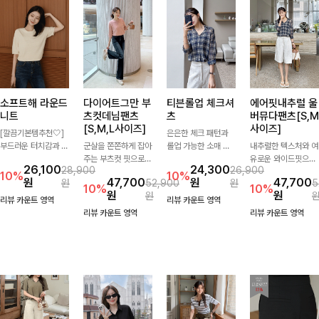
소프트해 라운드
다이어트그만 부
티븐롤업 체크셔
에어핏내추럴 울
니트
츠컷데님팬츠
츠
버뮤다팬츠[S,M
[S,M,L사이즈]
사이즈]
[깔끔기본템추천🤍]
은은한 체크 패턴과
부드러운 터치감과 군
군살을 쫀쫀하게 잡아
롤업 가능한 소매 디
내추럴한 텍스처와 여
더더기 없는 디자인으
주는 부츠컷 핏으로
테일로 다양한 분위기
유로운 와이드핏으로
26,100
24,300
28,900
26,900
로 매일 손이 가는 자
다리 라인을 이쁘고
를 연출하실 수 있어
군살은 자연스럽게 커
10%
10%
원
47,700
원
47,700
원
52,900
원
5
체제작 니트입니다.
깔끔하게 만들어주고
요🌿 차르르 흐르는
버해드리는 버뮤다 팬
10%
10%
원
원
원
자연스럽게 떨어지는
진청 색감으로 더욱
가벼운 소재와 여유로
츠 🤍 깔끔한 허리 디
리뷰 카운트 영역
리뷰 카운트 영역
여유핏과 깔끔한 라운
슬림해보이는 효과를
운 핏으로 단독은 물
테일과 편안한 착용감
리뷰 카운트 영역
리뷰 카운트 영역
드넥으로 단독은 물론
주는 데님팬츠!
론 아우터처럼 툭 걸
으로 데일리부터 출근
이너로도 활용하기 좋
쳐도 멋스러운 데일리
룩까지 산뜻하게 즐기
아요.
셔츠입니다
기 좋은 팬츠예요!