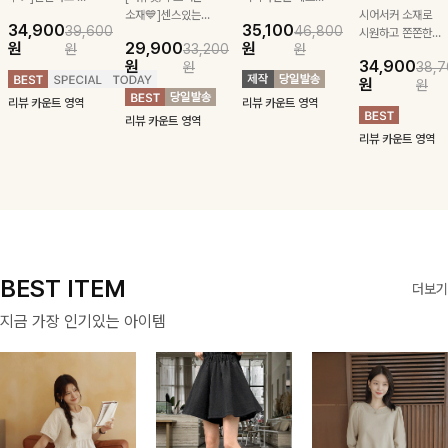
급스러운 자수 디
소재💙]센스있는
잡아주는 스트링과
시어서커 소재로
34,900
35,100
39,600
46,800
테일이 사랑스러운
스트라이프 패턴에
깔끔한 스트라이프
시원하고 쫀쫀한
원
29,900
원
원
33,200
원
블라우스-페미닌
귀여운 퍼피 펜던
패턴에 링클프리!
텐션감으로 언제든
원
34,900
원
38,7
하면서 여리한 무
트로 포인트를 선
💙플레어지는 롱한
편안하게 입혀질
원
원
드로 즐겨지는
사하는 니트 가디
기장감까지 완벽한
블라우스- 단정한
리뷰 카운트 영역
리뷰 카운트 영역
ITEM
건을 소개할게요 :)
데일리 원피스:B
카라와 풍성한 퍼
리뷰 카운트 영역
프 소매로 여성스
리뷰 카운트 영역
러움을 더했어요 :)
BEST ITEM
더보기
지금 가장 인기있는 아이템