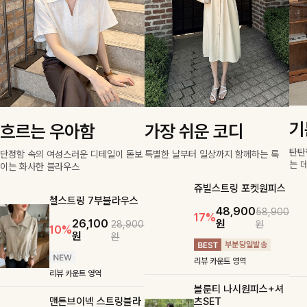
기
흐르는 우아함
가장 쉬운 코디
탄탄
단정함 속의 여성스러운 디테일이 돋보
특별한 날부터 일상까지 함께하는 룩
는 
이는 화사한 블라우스
쥬빌스트링 포켓원피스
첼스트링 7부블라우스
48,900
58,900
17%
26,100
원
28,900
원
10%
원
원
리뷰 카운트 영역
리뷰 카운트 영역
블룬티 나시원피스+셔