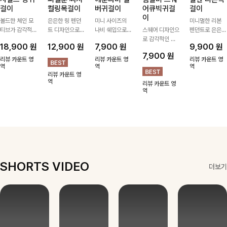
사셀드 링귀
피엘룬 써지
헤룬나비 실
럼벨비 스퀘
멜헨 리본목
걸이
컬링목걸이
버귀걸이
어큐빅귀걸
걸이
이
볼드한 체인 모
은은한 링 펜던
미니 사이즈의
미니멀한 리본
티브가 감각적인
트 디자인으로
나비 쉐입으로
스퀘어 디자인으
펜던트로 은은한
포인트가 되어주
심플한 POINT,
은은하게 빛을
로 감각적인 무
포인트를 더해주
18,900
원
12,900
원
7,900
원
9,900
원
는 귀걸이- 심플
써지컬스틸 소재
내어줄 이어링,
드를 더했고 그
는 목걸이예요.
7,900
원
하면서도 존재감
로 변색 걱정 없
과하지 않은 포
안에 큐빅을 담
골드, 실버 컬러
리뷰 카운트 영
리뷰 카운트 영
리뷰 카운트 영
있는 디자인으로
역
이 데일리로 착
인트가 되어줘
역
아 더욱 고급스
로 구성돼 어떤
역
리뷰 카운트 영
데일리룩부터 스
용하기 좋아요-
데일리로 착용하
럽게 연출되는
룩에도 부담 없
역
리뷰 카운트 영
타일리시한 포인
기 좋아요:)
귀걸이에요~!
이 매치하기 좋
역
트룩까지 다양하
아요
게 매치하기 좋
은 아이템💎
SHORTS VIDEO
더보기