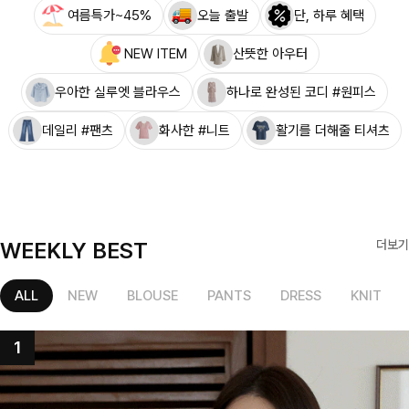
여름특가~45%
오늘 출발
단, 하루 혜택
NEW ITEM
산뜻한 아우터
우아한 실루엣 블라우스
하나로 완성된 코디 #원피스
데일리 #팬츠
화사한 #니트
활기를 더해줄 티셔츠
WEEKLY BEST
더보기
ALL
NEW
BLOUSE
PANTS
DRESS
KNIT