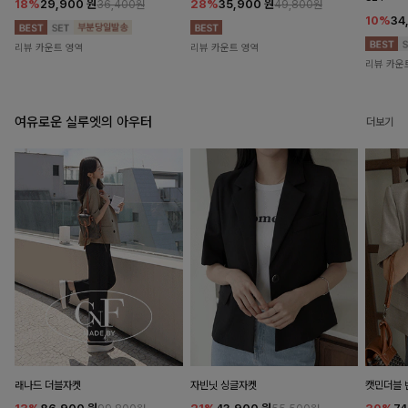
18%
29,900
원
28%
35,900
원
36,400원
49,800원
10%
34
리뷰 카운트 영역
리뷰 카운트 영역
리뷰 카운
여유로운 실루엣의 아우터
더보기
래나드 더블자켓
자빈닛 싱글자켓
캣민더블 