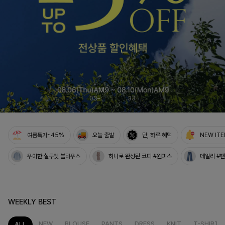
04
33
여름특가~45%
오늘 출발
단, 하루 혜택
NEW IT
우아한 실루엣 블라우스
하나로 완성된 코디 #원피스
데일리 #
WEEKLY BEST
NEW
BLOUSE
PANTS
DRESS
KNIT
T-SHIRT
ALL