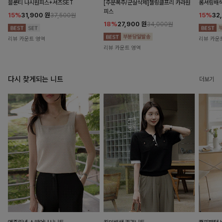
블룬티 나시원피스+셔츠SET
[주문폭주/군살삭제]젤링클프리 카라원
롬셔링배
피스
15%
31,900
원
15%
32
37,500원
18%
27,900
원
34,000원
리뷰 카운트 영역
리뷰 카운
리뷰 카운트 영역
다시 찾게되는 니트
더보기