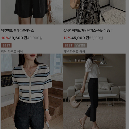
밍킷퍼프 플레어블라우스
캣밍레이어드 패턴원피스+목걸이SET
10%
39,600
원
12%
45,900
원
43,900원
52,100원
리뷰 카운트 영역
리뷰 카운트 영역