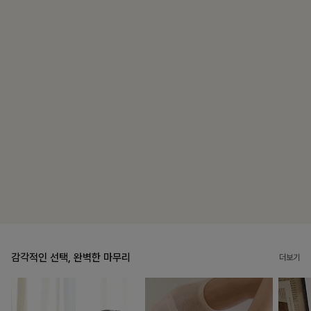
블룬티 나시원피스+셔츠SET
15%
31,900
원
37,500원
리뷰 카운트 영역
캣시어서커 버튼카라원피스+벨트SET
16%
79,900
원
95,100원
리뷰 카운트 영역
감각적인 선택, 완벽한 마무리
더보기