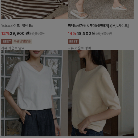
월스트라이프 버튼니트
퍼펙트절개핏 6부데님반바지[S,M,L사이즈]
12%
29,900
원
14%
48,900
원
33,900원
56,800원
리뷰 카운트 영역
리뷰 카운트 영역