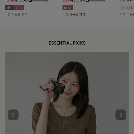
13%
86,900
원
21%
43,900
원
30%
7
99,800원
55,500원
리뷰 카운트 영역
리뷰 카운트 영역
리뷰 카운
ESSENTIAL PICKS
DOUBLE THE JOY
함께할 때 더욱 완벽한, 합리적인 선택으로 채우는 즐거움
필첸체크 스트링블라우스+플레어스커트SET
14%
42,900
원
49,800원
리뷰 카운트 영역
특스트라이프 링클원피스+스트링자켓SET