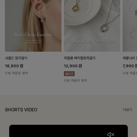
헤룬나비 
사셀드 링귀걸이
피엘룬 써지컬링목걸이
7,900
18,900
원
12,900
원
리뷰 카운
리뷰 카운트 영역
리뷰 카운트 영역
SHORTS VIDEO
더보기