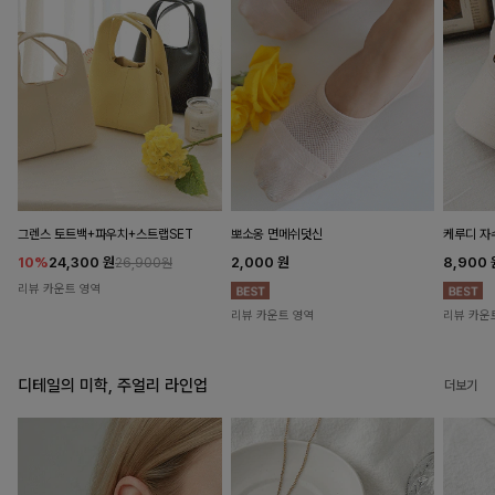
뽀소옹 면메쉬덧신
그렌스 토트백+파우치+스트랩SET
케루디 자
2,000
원
10%
24,300
원
8,900
26,900원
리뷰 카운트 영역
리뷰 카운트 영역
리뷰 카운
디테일의 미학, 주얼리 라인업
더보기