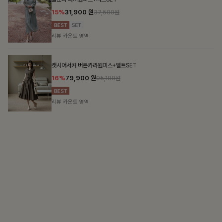
가장 쉬운 코디
특별한 날부터 일상까지 함께하는 룩
쥬빌스트링 포켓원피스
17%
48,900
원
58,900원
리뷰 카운트 영역