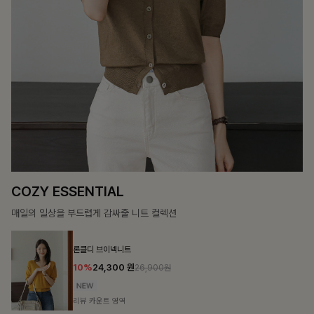
12%
69,900
원
79,400원
리뷰 카운트 영역
헨틴링클 날개티셔츠+치마바지SET
12%
29,900
원
33,900원
리뷰 카운트 영역