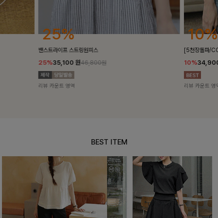
25%
10%
밴스트라이프 스트링원피스
[5천장돌파/C
25%
35,100
원
10%
34,90
46,800원
리뷰 카운트 영역
리뷰 카운트 영
BEST ITEM