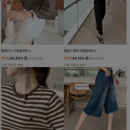
펌레이스 리본블라우스
럽틸스퀘어 리본블라우스
10%
39,600
원
10%
44,100
원
43,900원
48,900원
리뷰 카운트 영역
리뷰 카운트 영역