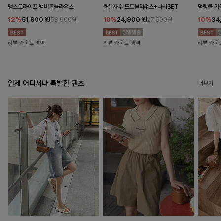
댕스트라이프 백버튼블라우스
율븐자수 도트블라우스+나시SET
덤링클 카
12%
51,900
원
10%
24,900
원
10%
34
58,900원
27,600원
리뷰 카운트 영역
리뷰 카운트 영역
리뷰 카운
언제 어디서나 특별한 팬츠
더보기