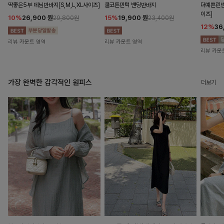
딱좋은5부 데님반바지[S,M,L,XL사이즈]
쿨코튼핀턱 밴딩반바지
더예쁜린넨
이즈]
10%
26,900
원
15%
19,900
원
29,800원
23,400원
12%
36
리뷰 카운트 영역
리뷰 카운트 영역
리뷰 카운
가장 완벽한 감각적인 원피스
더보기