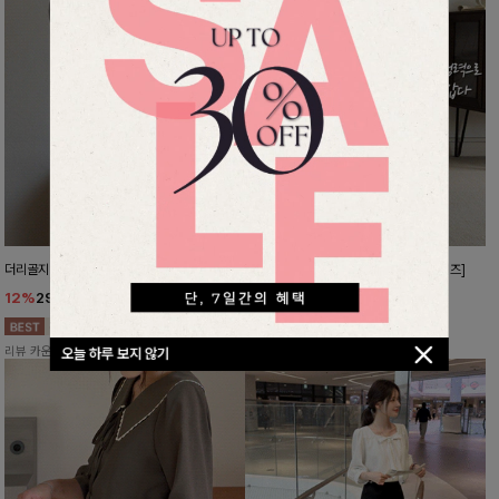
더리골지 카라니트
강력한편안함 와이드슬랙스[FREE,L사이즈]
12%
29,900
원
10%
37,800
원
33,900원
41,900원
리뷰 카운트 영역
리뷰 카운트 영역
오늘 하루 보지 않기