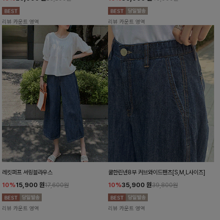
리뷰 카운트 영역
리뷰 카운트 영역
레킷퍼프 셔링블라우스
쿨한린넨8부 커브와이드팬츠[S,M,L사이즈]
10%
15,900
원
10%
35,900
원
17,600원
39,800원
리뷰 카운트 영역
리뷰 카운트 영역