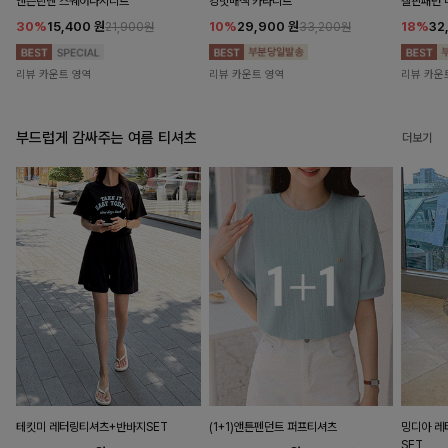
앤즌린넨 스퀘어나시니트
킹밋배색 카라니트
캘핀패턴 
30%
15,400
원
10%
29,900
원
18%
32
21,900원
33,200원
리뷰 카운트 영역
리뷰 카운트 영역
리뷰 카운
부드럽게 감싸주는 여름 티셔츠
더보기
테킷미 레터링티셔츠+반바지SET
(1+1)앤튼펜던트 퍼프티셔츠
밍디아 
SET