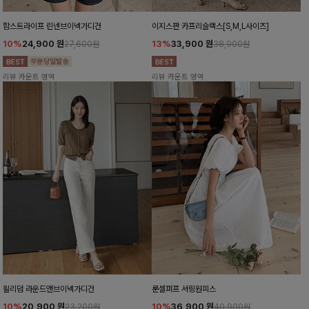
함스트라이프 린넨브이넥가디건
이지스판 카프리슬랙스[S,M,L사이즈]
10%
24,900
원
13%
33,900
원
27,600원
38,900원
리뷰 카운트 영역
리뷰 카운트 영역
윌리덤 라운드앤브이넥가디건
룬셀퍼프 셔링원피스
10%
20,900
원
10%
36,900
원
23,200원
40,900원