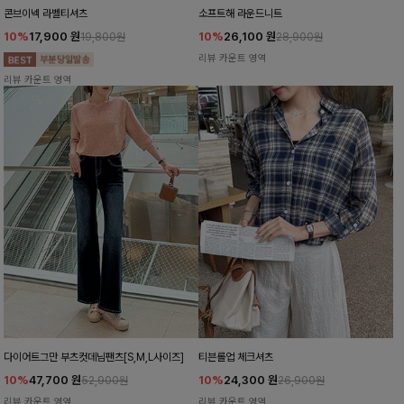
콘브이넥 라벨티셔츠
소프트해 라운드니트
10%
17,900
원
10%
26,100
원
19,800원
28,900원
리뷰 카운트 영역
리뷰 카운트 영역
다이어트그만 부츠컷데님팬츠[S,M,L사이즈]
티븐롤업 체크셔츠
10%
47,700
원
10%
24,300
원
52,900원
26,900원
리뷰 카운트 영역
리뷰 카운트 영역