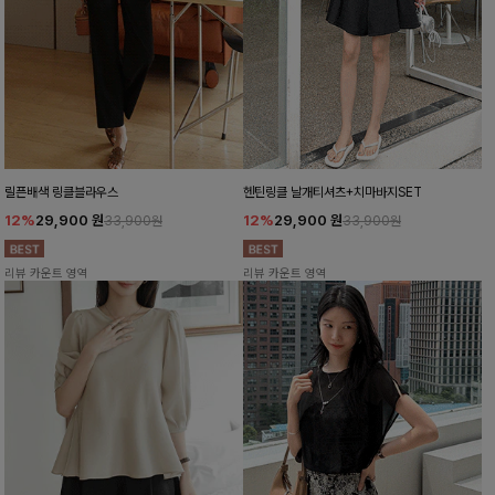
릴픈배색 링클블라우스
헨틴링클 날개티셔츠+치마바지SET
12%
29,900
원
12%
29,900
원
33,900원
33,900원
리뷰 카운트 영역
리뷰 카운트 영역