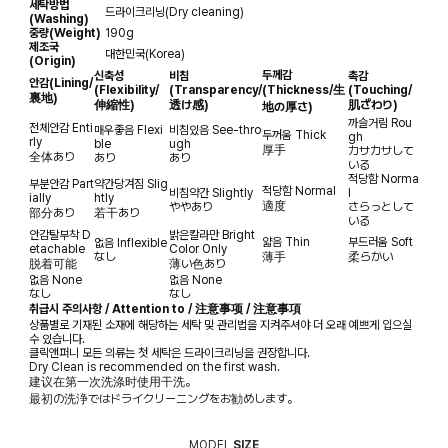
세탁방법
드라이크리닝(Dry cleaning)
(Washing)
중량(Weight)
190g
제조국
대한민국(Korea)
(Origin)
두께감
신축성
비침
촉감
안감
(Lining/
(Flexibility/
(Transparency/
(Thickness/生
(Touching/
裏地)
伸縮性)
透け感)
肌ざわり)
地の厚さ)
까슬거림
Rou
전체안감
Enti
매우좋음
Flexi
비침있음
See-thro
두꺼움
Thick
gh
rly
ble
ugh
厚手
カサカサして
全体あり
あり
あり
いる
적당함
Norma
부분안감
Part
약간당겨짐
Slig
적당함
Normal
비침약간
Slightly
l
ially
htly
適度
ややあり
さらっとして
部分あり
若干あり
いる
안감탈부착
D
밝은칼라만
Bright
얇음
Thin
부드러움
Soft
없음
Inflexible
etachable
Color Only
なし
薄手
柔らかい
脱着可能
薄い色あり
없음
None
없음
None
なし
なし
취급시 주의사항 / Attention to / 注意事项 / 注意事項
상품별로 기재된 소재에 해당하는 세탁 및 관리법을 지켜주셔야 더 오래 예쁘게 입으실
수 있습니다.
클릭앤퍼니 모든 의류는 첫 세탁은 드라이크리닝을 권장합니다.
Dry Clean is recommended on the first wash.
建议在第一次洗涤时使用干洗。
最初の洗浄ではドライクリーニングをお勧めします。
MODEL
SIZE