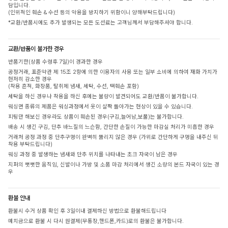
담입니다.
(인위적인 훼손 & 수선 등의 악용을 방지하기 위함이니 양해부탁드립니다)
*교환/반품시에도 추가 발생되는 모든 도선료는 고객님께서 부담해주셔야 합니다.
교환/반품이 불가한 경우
반품기한(상품 수령후 7일)이 경과한 경우
공정거래, 표준약관 제 15조 2항에 의한 이용자의 사용 또는 일부 소비에 의하여 재화 가치가
현저히 감소한 경우
(착용 흔적, 화장품, 탈취제 냄새, 세탁, 수선, 택훼손 포함)
세탁을 하신 경우나 착용을 하신 후에는 불량이 발견되어도 교환/반품이 불가합니다.
워싱면 종류의 제품은 워싱과정에서 옷이 살짝 돌아가는 현상이 있을 수 있습니다.
피팅만 해보신 경우라도 상품이 훼손된 경우(구김,늘어남,보풀)는 불가합니다.
배송 시 생긴 구김, 단추 바느질의 느슨함, 간단한 손질이 가능한 마감실 처리가 미흡한 경우
거래처 공정 과정 중 단추구멍이 완벽히 뚫리지 않은 경우 (가위로 간단하게 구멍을 내주신 뒤
착용 부탁드립니다)
워싱 과정 중 발생하는 냄새와 단추 위치를 나타내는 초크 자국이 남은 경우
지퍼의 뻣뻣한 움직임, 신발이나 가방 및 소품 마감 처리에서 생긴 소량의 본드 자국이 있는 경
우
환불 안내
환불시 수거 상품 확인 후 3일이내 결제하신 방법으로 환불해드립니다
예치금으로 환불 시 다시 원결제(무통장,핸드폰,카드)로의 환불은 불가합니다.