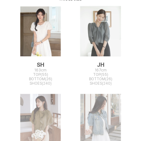
SH
JH
163cm
167cm
TOP(55)
TOP(55)
BOTTOM(26)
BOTTOM(26)
SHOES(240)
SHOES(240)