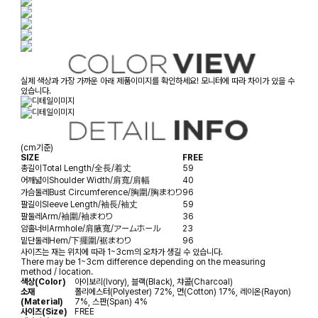
실제 색상과 가장 가까운 아래 제품이미지를 확인하세요! 모니터에 따라 차이가 있을 수
있습니다.
(cm기준)
SIZE
FREE
총길이
Total Length/全長/着丈
59
어깨넓이
Shoulder Width/肩寬/肩幅
40
가슴둘레
Bust Circumference/胸圍/胸まわり
96
팔길이
Sleeve Length/袖長/袖丈
59
팔둘레
Arm/袖圍/袖まわり
36
암홀너비
Armhole/肩腋寬/アームホール
23
밑단둘레
Hem/下擺圍/裾まわり
96
사이즈는 재는 위치에 따라 1~3cm의 오차가 생길 수 있습니다.
There may be 1~3cm difference depending on the measuring
method / location.
색상(Color)
아이보리(Ivory), 블랙(Black), 챠콜(Charcoal)
소재
폴리에스터(Polyester) 72%, 면(Cotton) 17%, 레이온(Rayon)
(Material)
7%, 스판(Span) 4%
사이즈(Size)
FREE