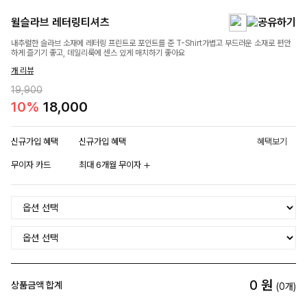
윌슬라브 레터링티셔츠
내추럴한 슬라브 소재에 레터링 프린트로 포인트를 준 T-Shirt가볍고 부드러운 소재로 편안
하게 즐기기 좋고, 데일리룩에 센스 있게 매치하기 좋아요
개 리뷰
19,900
10%
18,000
신규가입 혜택
신규가입 혜택
혜택보기
무이자 카드
최대 6개월 무이자
0
원
상품금액 합계
(
0
개)