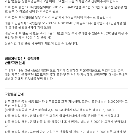
교환/반품은 상품수령일부터 7일 이내 고객센터 또는 게시판으로 신청해주셔야 합니다.
회수 접수 방법 : CJ대한통운택배(1588-1255)ARS 연결 후 1번 ▷ 1번 ▷ 받으신 운송장 번
호 등록 ▷ 착불로 선택 ▷ 회수접수 완료
회수 접수 후 대한통운 담당 기사가 주말 제외 1-2일 이내에 회수지로 방문합니다.
배송비 입금계좌 : 국민은행 512637-01-001048 / 예금주 : (주)클릭앤퍼니 (입금자명 옆
에 휴대폰 뒷번호 4자리 기재 요청)
대량 구매 후 반품 시 반품 수거 비용이 1만원 이상 추가 부과될 수 있습니다. (30만원 이상 주
문건/상품 개수 70% 이상 반품 시)
상습적인 대량 반품 시 구매에 제한이 있을 수 있습니다.
해외에서 확인된 불량제품
반품/교환 안내
국내에서 배송 받은 상품을 개인적으로 해외에 전달하신 후 불량제품으로 확인되었을 경우,
해당 제품이 클릭앤퍼니로 도착된 후에 교환/반품 처리가 가능하며, 클릭앤퍼니에서는 국내택
배비에 한해서 운송비를 부담 합니다
교환운임 안내
상품 교환은 동일 상품 또는 타 상품으로도 교환 가능하며, 교환시 교환배송비 6,000원은 고
객님 부담입니다.
(상품을 저희쪽에 보내는 배송비 3,000+고객님께 다시 발송되는 배송비 3,000)
상품 불량일 경우 : 동일 상품으로 교환시 클릭앤퍼니에서 왕복 운임을 모두 부담합니다.
상품 불량일 경우 : 동일 상품 외 타 상품이나 옵션 변경시 배송비 3,000원 고객님 부담입니
다.
상품 불량일 경우 : 교환이 아닌 변심으로 반품을 할 경우 초기 배송비 3,000원은 고객님 부