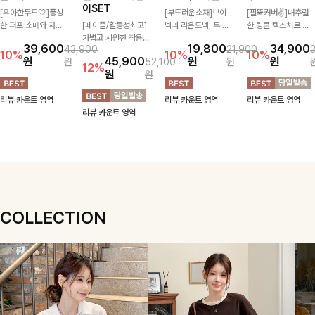
이SET
[우아한무드🤍]풍성
[부드러운소재]브이
[팔뚝커버✌]내추럴
한 퍼프 소매와 자연
[페이즐/활동성최고]
넥과 라운드넥, 두 가
한 링클 텍스처로 분
스럽게 퍼지는 플레어
가볍고 시원한 착용감
지 넥 라인 중 취향에
위기 있게 입어지는
39,600
19,800
34,900
43,900
21,900
실루엣이 여성스러운
으로 여름 내내 부담
맞게 선택할 수 있는
블라우스🖤 브이넥
10%
10%
10%
원
45,900
원
원
원
52,100
원
무드를 완성해주는 블
없이 즐기기 좋은 라
활용도 높은 가디건
카라 디자인에 여유로
12%
원
원
라우스 🤍 체형을 자
운드 니트 🤍 베이직
🤍 부드러운 착용감
운 소매핏 더해져 여
연스럽게 커버해주며
한 디자인으로 다양한
과 베이직한 디자인으
리하면서도 시원한 무
리뷰 카운트 영역
리뷰 카운트 영역
리뷰 카운트 영역
걸을 때마다 살랑이는
하의와 손쉽게 매치되
로 단독은 물론 가볍
드로 즐기기 좋아요-
리뷰 카운트 영역
핏으로 데일리룩부터
어 데일리하게 활용하
게 걸쳐 입기 좋아 데
데이트룩까지 화사하
기 좋아요 ✨
일리룩부터 출근룩까
게 즐기기 좋은 아이
지 다양하게 즐기기
템이에요 ✨
좋은 아이템이에요 ✨
COLLECTION