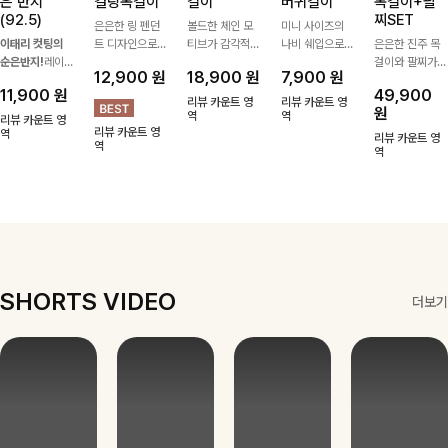
은 반지
컬링목걸이
걸이
버귀걸이
목걸이+팔
(92.5)
찌SET
은은한 링 펜던
볼드한 체인 모
미니 사이즈의
이태리 컷팅의
트 디자인으로
티브가 감각적인
나비 쉐입으로
은은한 진주 목
순은반지!
레이
심플한 POINT,
포인트가 되어주
은은하게 빛을
걸이와 팔찌가
12,900
원
18,900
원
7,900
원
어드 하기 좋은
써지컬스틸 소재
는 귀걸이- 심플
내어줄 이어링,
세트로 구성되어
11,900
원
49,900
반지에요!고급스
로 변색 걱정 없
하면서도 존재감
과하지 않은 포
한 번에 완성도
리뷰 카운트 영
리뷰 카운트 영
원
러운 컬러감과
이 데일리로 착
있는 디자인으로
역
인트가 되어줘
역
높은 스타일링을
리뷰 카운트 영
리뷰 카운트 영
디테일로 강추에
역
용하기 좋아요-
데일리룩부터 스
데일리로 착용하
연출해주는 아이
리뷰 카운트 영
역
요^^
타일리시한 포인
기 좋아요:)
템 🤍 데일리룩
역
트룩까지 다양하
부터 하객룩, 모
게 매치하기 좋
임룩까지 우아한
은 아이템💎
포인트를 더해주
며 따로 또는 함
께 다양하게 활
용하기 좋아요
✨
SHORTS VIDEO
더보기