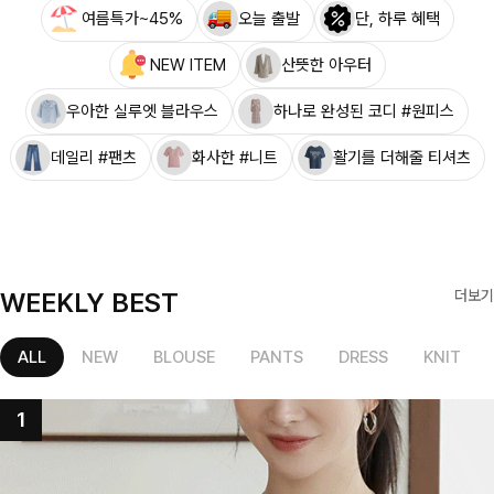
여름특가~45%
오늘 출발
단, 하루 혜택
NEW ITEM
산뜻한 아우터
우아한 실루엣 블라우스
하나로 완성된 코디 #원피스
데일리 #팬츠
화사한 #니트
활기를 더해줄 티셔츠
WEEKLY BEST
더보기
ALL
NEW
BLOUSE
PANTS
DRESS
KNIT