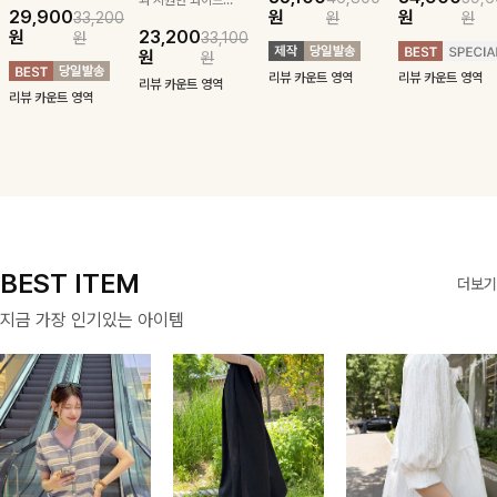
29,900
원
원
33,200
원
원
귀여운 퍼피 펜던
구김 제로 슬랙스
패턴에 링클프리!
블라우스-페미닌
원
23,200
원
33,100
트로 포인트를 선
로 여름 잡아보자 !
💙플레어지는 롱한
하면서 여리한 무
원
원
사하는 니트 가디
기장감까지 완벽한
드로 즐겨지는
리뷰 카운트 영역
리뷰 카운트 영역
건을 소개할게요 :)
데일리 원피스:B
ITEM
리뷰 카운트 영역
리뷰 카운트 영역
BEST ITEM
더보기
지금 가장 인기있는 아이템