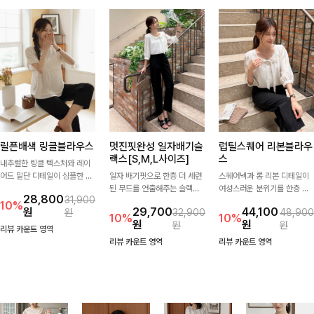
릴픈배색 링클블라우스
멋진핏완성 일자배기슬
럽틸스퀘어 리본블라우
랙스[S,M,L사이즈]
스
내추럴한 링클 텍스처와 레이
어드 밑단 디테일이 심플한 디
일자 배기핏으로 한층 더 세련
스퀘어넥과 롱 리본 디테일이
자인에 포인트를 더해주며, 가
된 무드를 연출해주는 슬랙스
여성스러운 분위기를 한층 더
28,800
31,900
볍게 툭 입기만 해도 멋스러운
입니다. 차분한 핏감과 롱한 기
해주는 블라우스입니다. 자연
10%
원
29,700
44,100
원
32,900
48,900
스타일을 완성해드려요- 여유
장으로 상의를 어떤 스타일과
스럽게 잡힌 셔링과 봉긋한 소
10%
10%
원
원
원
원
로운 핏으로 군살은 자연스럽
매치해도 멋스럽게 완성돼요.
매가 여리한 실루엣을 연출해
리뷰 카운트 영역
게 커버해주고, 편안한 착용감
특별한 날은 물론 데일리룩으
리뷰 카운트 영역
리뷰 카운트 영역
까지 더해 손이 자주 가는 데일
로도 부담 없이 즐기기 좋아요
리 아이템이랍니다🤍
🎀