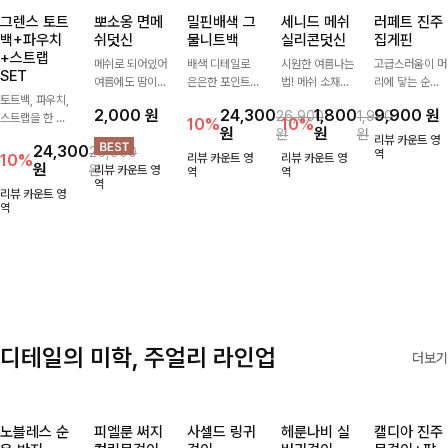
그렌스 토트
뽀소옹 면메
밀핀배색 그
세니드 메쉬
러페트 진주
백+파우치
쉬덧신
물니트백
실리콘덧신
집게핀
+스트랩
메쉬로 되어있어
배색 디테일로
시원한 여름나는
고급스러움이 머
SET
여름에도 땀이
은은한 포인트를
법! 메쉬 소재배
리에 닿는 순간,
토트백, 파우치,
차지않게~! 발걸
더한 그물 니트
색으로 상쾌한
하나만으로 달라
2,000
원
24,300
1,800
9,900
원
26,900
1,900
스트랩을 한 번
음도 당당해지세
백 🤍 가볍고 내
착용감을 선사하
지는 그 날의 분
10%
10%
원
원
원
원
에 드리는
요:-)
추럴한 무드로
는 덧신이에요:)
위기를 느껴보세
리뷰 카운트 영
24,300
26,900
ITEM활용도 높
썸머 시즌 데일
요:)
역
10%
리뷰 카운트 영
리뷰 카운트 영
원
원
리뷰 카운트 영
게 어디에든 다
리하게 들기 좋
역
역
역
양하게 즐겨주세
아요
리뷰 카운트 영
요 ;)
역
디테일의 미학, 주얼리 라인업
더보기
노블레스 순
피엘룬 써지
사셀드 링귀
헤룬나비 실
캘디아 진주