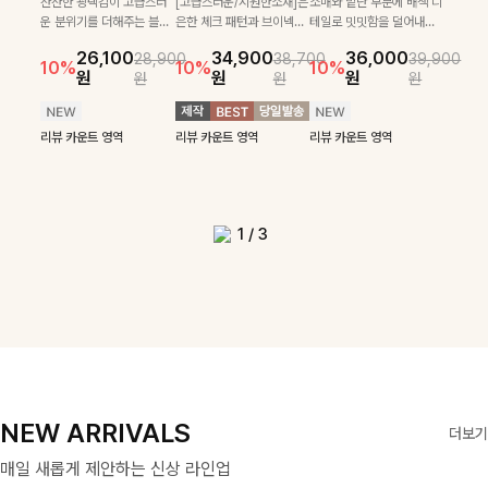
로 센스있는 아웃핏을 완성
[골드버튼/클래식무드🤍]
하게 더해진 울 함유 소재로
SET
잔잔한 광택감이 고급스러
[고급스러운/시원한소재]은
소매와 밑단 부분에 배색 디
[여름코디추천👍]뷔스티에
[데일리부터 여행룩까지]감
해주는 반팔니트예요- 소프
스트라이프 패턴으로 데일
포근하면서도 가볍게 착용
운 분위기를 더해주는 블라
은한 체크 패턴과 브이넥으
테일로 밋밋함을 덜어내고
[활용도 좋은 투피스]은은한
원피스와 티셔츠가 세트로 구
각적인 레터링 티셔츠와 플레
22,900
24,300
26,900
26,900
트한 텍스처의 비스코스 혼
리룩에 포인트를 더해줄 아
되는 니트예요🧶 세로 골지
우스예요 ✨ 허리 스트링과
로 단정하면서 실버버튼으
더욱 멋스럽게 연출되며 링
15%
10%
체크 패턴과 허리 스트링 디
성되어 코디 고민 없이 완성
어 핏 반바지가 함께 구성된
원
31,900
원
26,100
34,900
36,000
원
35,400
원
28,900
38,700
39,900
방 소재로 누구나 부담없이
이템입니다 카라넥 디자인
짜임 디테일이 슬림한 실루
프릴 밑단이 자연스럽게 실
로 고급스러운 디테일을 넣
클 소재로 구김 걱정없이 즐
39,900
29,900
10%
10%
10%
10%
46,300
36,400
테일이 어우러진 투피스 세트
도 높은 스타일링을 연출해주
세트 아이템으로, 편안하면서
14%
18%
원
원
원
원
원
원
원
원
입기 좋아요
으로 깔끔한 이미지로 만들
엣을 연출해주며, 부드러운
루엣을 살려주며, 여유로운
었으며 밑단스트링으로 핏
길 수 있는 블라우스랍니
42,900
원
원
리뷰 카운트 영역
49,800
원
원
입니다. 여유로운 상의와 풍
는 아이템 🤍 레이어드한 듯
도 캐주얼한 꾸안꾸룩을 완성
14%
어 주는 7부 니트입니다 ~
신축성까지 더해져 데일리
핏으로 편안하면서도 여성
을 더욱 깔끔하게 잡아주는
다:)
원
원
성하게 퍼지는 롱스커트가 자
센스 있는 무드로 데일리하게
해드립니다 ✨🩵
리뷰 카운트 영역
로 즐기기 좋답니다🤍
스러운 무드를 완성해준답
블라우스예요 :)
연스러운 체형 커버는 물론,
편안하게 즐기기 좋아요 ✨
리뷰 카운트 영역
리뷰 카운트 영역
리뷰 카운트 영역
리뷰 카운트 영역
니다 🤍
리뷰 카운트 영역
리뷰 카운트 영역
단품으로도 다양하게 활용하
리뷰 카운트 영역
기 좋아요🖤
1
/
3
NEW ARRIVALS
더보기
매일 새롭게 제안하는 신상 라인업