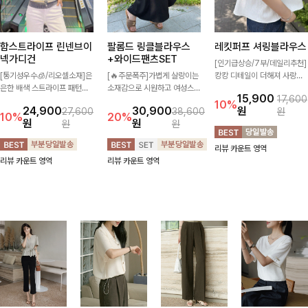
함스트라이프 린넨브이
팔롬드 링클블라우스
레킷퍼프 셔링블라우스
넥가디건
+와이드팬츠SET
[인기급상승/7부/데일리추천]
[통기성우수🧊/리오셀소재]은
[🔥주문폭주]가볍게 살랑이는
캉캉 디테일이 더해져 사랑스
은한 배색 스트라이프 패턴으
소재감으로 시원하고 여성스럽
럽고 풍성한 실루엣을 완성해
15,900
17,600
로 캐주얼하면서도 산뜻한 무
게 입어지는 블라우스+팬츠 세
주는 블라우스 🤍 가볍게 퍼지
10%
24,900
30,900
원
27,600
38,600
원
드 살려주는 니트 가디건 💛
트 🖤 허리 밴딩 디테일로 편
는 핏으로 체형을 자연스럽게
10%
20%
원
원
원
원
브이넥 라인에 슬림하게 떨어
안하면서도 자연스럽게 라인
커버해주며 여성스럽게 즐기기
지는 핏 더해져 단독으로도 여
잡아주어 꾸안꾸 무드로 멋스
좋아요 ✨
리뷰 카운트 영역
리하고 세련되게 입어져요-
럽게 완성!
리뷰 카운트 영역
리뷰 카운트 영역