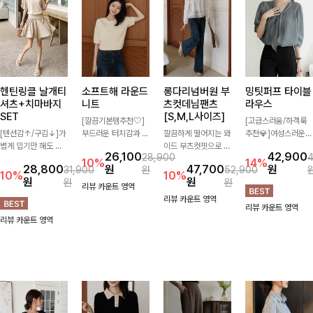
헨틴링클 날개티
소프트해 라운드
롱다리넘버원 부
밍팃퍼프 타이블
셔츠+치마바지
니트
츠컷데님팬츠
라우스
SET
[S,M,L사이즈]
[깔끔기본템추천🤍]
[고급스러움/하객룩
[텐션감↑/구김↓]가
부드러운 터치감과 군
깔끔하게 떨어지는 와
추천💎]여성스러운
볍게 입기만 해도 코
더더기 없는 디자인으
이드 부츠컷핏으로 다
브이넥 라인과 타이
26,100
42,900
28,900
디가 완성되는 세트
로 매일 손이 가는 자
리 라인을 길어 보이
디테일이 어우러져 우
10%
14%
28,800
원
47,700
원
31,900
원
52,900
아이템으로, 자연스럽
체제작 니트입니다.
게 연출해주는 데님
아한 무드를 완성해주
10%
10%
원
원
원
원
게 퍼지는 프릴 날개
자연스럽게 떨어지는
팬츠입니다. 은은한
는 7부 블라우스 🤍
리뷰 카운트 영역
소매가 우아한 포인트
여유핏과 깔끔한 라운
워싱이 더해져 캐주얼
여유로운 7부 소매로
리뷰 카운트 영역
리뷰 카운트 영역
를 더해드립니다💕
드넥으로 단독은 물론
하면서도 세련된 분위
편안하게 착용되며 데
리뷰 카운트 영역
잔잔한 링클 텍스처
이너로도 활용하기 좋
기를 완성하며, 데일
일리룩부터 출근룩,
소재와 편안한 허리밴
아요.
리하게 손이 자주 가
하객룩까지 세련된 스
딩으로 하루 종일 산
요-
타일링을 연출하기 좋
뜻하고 쾌적하게 즐겨
은 아이템이에요
보세요!