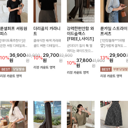
룬셀퍼프 셔링원
더리골지 카라니
강력한편안함 와
룬카일 스트라이
피스
트
이드슬랙스
프셔츠
[FREE,L사이즈]
[데이트룩추천🩷]은
클래식한 배색 카라와
[1만장돌파**1위템
은한 셔링 디테일과
골드 버튼 디테일이
군더더기 없이 툭 떨
🏆]가볍게 걸쳐도 살
퍼프 소매가 어우러져
세련된 포인트를 더해
어지는 와이드핏으로
아나는 산뜻한 컬러
36,900
29,700
29,900
40,900
32,900
사랑스러운 무드를 완
주는 니트입니다. 세
세련된 실루엣을 완성
감, 여름에 딱 맞는 코
10%
10%
13%
원
원
37,800
원
원
원
41,900
성해주는 원피스🤍
로 골지 짜임이 슬림
해주는 슬랙스입니다.
튼 셔츠❤️ 여유 있는
10%
원
원
허리 스모크 밴딩이
한 실루엣을 연출해
깔끔한 디자인과 롱한
핏과 스트라이프 패
리뷰 카운트 영역
슬림한 실루엣을 연출
단정하면서도 여성스
기장감으로 다리가 길
턴, 자연스러운 실루
리뷰 카운트 영역
리뷰 카운트 영역
리뷰 카운트 영역
해주며, 자연스럽게
러운 무드를 완성해드
어 보이고 뒷밴딩으로
엣으로 데일리 코디에
퍼지는 플레어 라인으
려요.
편안하기까지-
부담 없이 매치된답니
로 여성스럽고 편안하
다:)
게 즐기기 좋아요