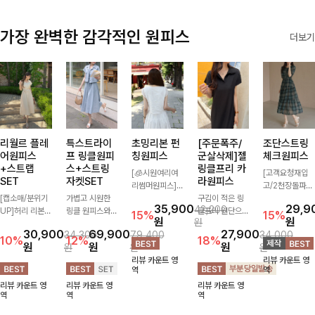
가장 완벽한 감각적인 원피스
더보기
리월르 플레
특스트라이
초밍리본 펀
[주문폭주/
조단스트링
어원피스
프 링클원피
칭원피스
군살삭제]젤
체크원피스
+스트랩
스+스트링
링클프리 카
[🧊시원여리여
[고객요청재입
SET
자켓SET
라원피스
리썸머원피스]
고/2천장돌파
[캡소매/분위기
가볍고 시원한
섬세한 펀칭 디
구김이 적은 링
💚]하나만 툭 착
35,900
29,9
42,200
UP]허리 리본
링클 원피스와
테일과 리본 포
클프리 원단으로
용해줘도 스타일
15%
15%
원
원
원
스트랩이 세트로
스트링 자켓이
인트가 어우러져
항상 깔끔하게
리시해 보이는
30,900
69,900
27,900
34,300
79,400
34,000
구성되어 여성스
세트로 구성되어
사랑스러운 무드
착용 가능하며
휘뚜루 마뚜루
10%
12%
18%
원
원
원
원
원
원
럽고 우아한 실
코디 고민 없이
를 더한 원피스
일자로 떨어지는
아이템 ~ ! 인생
리뷰 카운트 영
리뷰 카운트 영
루엣을 완성해주
완성도 높은 스
🤍 여리하게 퍼
넉넉한 핏으로
샷 건질 수 있는
역
역
는 원피스- 자연
타일링을 연출해
지는 실루엣으로
군살을 완벽히
세련된 무드의
리뷰 카운트 영
리뷰 카운트 영
리뷰 카운트 영
스럽게 퍼지는
주는 아이템 🤍
로맨틱하고 여성
커버해주는 원피
체크 패턴이 들
역
역
역
플레어 라인과
따로 또 같이 활
스럽게 연출돼요
스에요🖤
어간 원피스 : )
깔끔한 핏이 어
용하기 좋아 실
✨