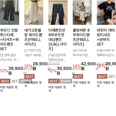
쿠르디 언발
내가고른쿨
더예쁜린넨
쿨링버튼 8
테킷미 레터
뷔스티에
함 와이드팬
8부부츠컷
부와이드팬
링티셔츠
+티셔츠+와
츠[FREE,L
데님팬츠
츠[FREE,L
+반바지
이드팬츠
사이즈]
[S,M,L사이
사이즈]
SET
SET
즈]
[2TYPE기장]
[바스락소재
[데일리부터 여
[한 번에 완성
가볍고 내추럴한
[미운군살커버/
💙/8부기장]사
행룩까지]감각
💕]티셔츠, 뷔스
소재감으로 여름
쫀쫀👍]군살을
이드 버튼 디테
적인 레터링 티
28,900
42,900
29,9
33,900
49,800
티에, 팬츠까지
시즌 시원하게
잡아주는 깔끔한
일이 은은한 포
셔츠와 플레어
15%
14%
18%
39,900
원
36,900
원
원
45,300
원
41,900
원
한 번에 구성된
즐기기 좋은 와
부츠컷 핏에 발
인트가 되어주는
핏 반바지가 함
12%
12%
원
원
원
원
실속 있는 3피
이드 팬츠! 허리
목이 드러나는
와이드 팬츠입니
께 구성된 세트
스 세트 🖤 따로
밴딩과 스트링
8부 기장으로
다. 여유롭게 떨
아이템으로, 편
리뷰 카운트 영
리뷰 카운트 영
리뷰 카운트 영
또 같이 활용하
디테일로 편안한
다리를 슬림하고
어지는 실루엣과
안하면서도 캐주
역
역
역
리뷰 카운트 영
리뷰 카운트 영
기 좋아 코디 걱
착용감을 더했으
길어보이게 만들
가볍게 바스락거
얼한 꾸안꾸룩을
역
역
정 없이 데일리
며, 여유롭게 떨
어주며 생지 소
리는 소재감으로
완성해드립니다
하게 즐기기 좋
어지는 와이드핏
재로 멋을 더한
시원하고 편안하
✨🩵
아요 ✨
이 군살을 자연
데님팬츠에요~!
게 즐기기 좋은
스럽게 커버해준
아이템-
답니다:)