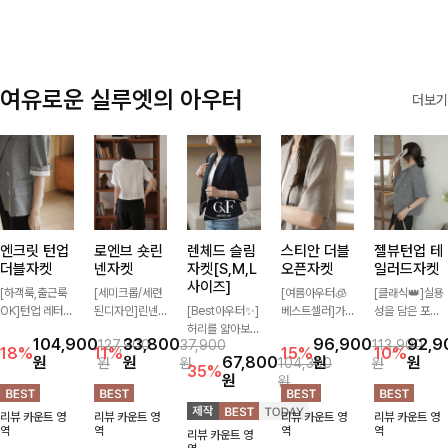
여유로운 실루엣의 아우터
더보기
엔크릿 턴업
로엔브 숏린
렌체드 슬림
스티안 더블
젤뷰턴업 테
더블자켓
넨자켓
자켓[S,M,L
오픈자켓
일러드자켓
사이즈]
[하객룩,출근룩
[세미크롭/세련
[여름아우터🧊
[클래식👑]실용
OK]턴업 레터링
된디자인]린넨
[Best아우터✨]
베스트셀러]가
성을 담은 포켓
포인트로 센스
이 블렌딩된 가
허리를 얇아보이
볍게 툭 걸쳐도
에 버튼과 소매
104,900
33,800
96,900
92,9
127,900
37,900
113,900
있게 완성된 썸
볍고 드라이한
게 만들어줄 슬
멋스러운 무드가
턴업 디테일로
18%
11%
15%
10%
원
원
67,800
원
원
원
원
104,300
원
머 자켓, 더블버
소재감으로 한여
림핏! 깔끔하고
살아나는 썸머
멋을 더했으며
35%
원
원
튼 디자인으로
름에도 부담 없
단정한 핏으로
오픈자켓✨ 백
유연한 소재로
깔끔하고 세련된
이 툭 걸치기 좋
고급스러운 분위
슬릿 디테일로
자연스러운 실루
리뷰 카운트 영
리뷰 카운트 영
리뷰 카운트 영
리뷰 카운트 영
무드가 느껴져요
은 반팔 자켓, 크
기를 연출시켜줄
착용감이 편안하
엣을 연출해주는
역
역
역
역
리뷰 카운트 영
🩶 가볍고 시원
롭에 가까운 깔
아우터로 데일리
며 깔끔한 핏과
아우터에요~!