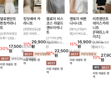
델로펜던트
킹밋배색 카
캘로이 비스
앤토이 버튼
리프펜던트
펀칭카라니
라니트
코스 라운드
나시니트
레이스카라
트
앤브이넥니
니트
[쫀쫀텐션👍]깔
[페미닌/데일리
트
[FREE,L사
[오픈카라/포인
끔한 카라와 반
템]브이넥으로
이즈]
트룩🤍]성글한
오픈 디자인이
[2TYPE선택]
답답하지 않고
29,900
16,900
33,200
19,800
짜임으로 시원한
만나 하나만 입
라운드넥과 브이
베이직한 디자인
[스테디👑재주
10%
15%
17,500
원
원
24,900
원
원
통기성 느껴지는
어도 완성도 높
넥 두 가지 디자
의이너로 단독으
문BEST]
30%
원
22,500
원
24,900
카라 니트! 내추
은 스타일링을
인으로 취향에
로도 언제나 만
사랑스러움 가득
10%
원
27,9
원
럴하게 떨어지는
연출해드려요 부
맞게 선택 가능
능 아이템!산뜻
담은 카라 니트
10%
원
리뷰 카운트 영
리뷰 카운트 영
여유핏에 오픈
담 없이 즐기기
한 베이직 니트
한 여름, 시원하
에 펜던트 포인
역
역
리뷰 카운트 영
카라 디테일 더
좋은 데일리 니
🤍 깔끔한 실루
게 보내요 :) ♡
트까지 톡-톡 얼
역
리뷰 카운트 영
해져 꾸안꾸 무
트로 어디에나
엣과 부드러운
굴을 밝혀주는
역
리뷰 카운트 영
드로 즐기기 좋
손쉽게 매치됩니
착용감으로 단독
컬러와 함께 해
역
아요-
다
은 물론 이너까
요-
지 활용도 높게
즐기기 좋아요
✨