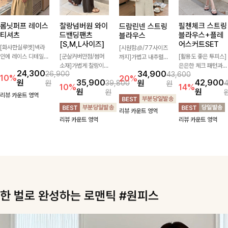
롬닛퍼프 레이스
찰랑넘버원 와이
필첸체크 스트링
드람린넨 스트링
티셔츠
드밴딩팬츠
블라우스+플레
블라우스
[S,M,L사이즈]
어스커트SET
[화사한실루엣]넥라
[시원함🧊/77사이즈
인에 레이스 디테일로
[군살커버만점/썸머
[활용도 좋은 투피스]
까지]가볍고 내추럴한
여성스러운 분위기를
소재]가볍게 찰랑이는
은은한 체크 패턴과
텍스처가 돋보이는 블
24,300
34,900
26,900
43,600
더했으며 풍성한 퍼프
원단과 여유로운 와이
허리 스트링 디테일이
라우스로, 답답함 없
10%
20%
원
35,900
42,900
원
원
39,800
원
소매로 군살을 숨겨주
드 핏으로 하루 종일
어우러진 투피스 세트
는 슬릿 카라 디자인
10%
14%
원
원
원
는 동시에 러블리한
편안하게 착용하실 수
입니다. 여유로운 상
이 얼굴선을 더욱 시
리뷰 카운트 영역
무드를 극대화시킨 티
있는 팬츠입니다 🖤
의와 풍성하게 퍼지는
원하게 연출해드립니
리뷰 카운트 영역
셔츠에요🤍
✨ 허리 전체 밴딩과
롱스커트가 자연스러
다 🤍🌿
리뷰 카운트 영역
리뷰 카운트 영역
스트링 디테일로 안정
운 체형 커버는 물론,
감 있는 착용감을 더
단품으로도 다양하게
해드려요!
활용하기 좋아요🖤
한 벌로 완성하는 로맨틱 #원피스