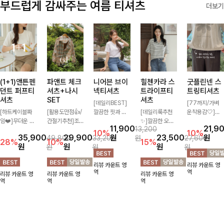
부드럽게 감싸주는 여름 티셔츠
더보기
(1+1)앤튼펜
파앤트 체크
니어븐 브이
힐첸카라 스
굿플린넨 스
던트 퍼프티
셔츠+나시
넥티셔츠
트라이프티
트링티셔츠
셔츠
SET
셔츠
[데일리BEST]
[77까지/가벼
[하트케이블짜
[활용도만점👍/
깔끔한 핏과 디
[데일리룩추천
운착용감🤍]린
임❤️]무더운 여
간절기추천]조
자인에 슬라브
✨]깔끔한 오픈
넨 소재와 내추
11,900
21,9
13,200
름 사랑스러운
화로운 컬러 배
소재로 밋밋함
카라넥과 조화로
럴한 플라워 프
10%
10%
35,900
29,900
원
23,500
원
49,800
33,200
원
27,600
낭만같은 티셔츠
색으로 감각적이
없이 착용 가능
운 배색이 들어
린팅이 포인트가
28%
10%
15%
원
원
원
원
원
원
소재감에서 주는
면서 단독부터
하며 심플하게
간 스트라이프
되어 하나만으로
포인트와 금장으
세트까지 활용도
입어도 좋고 레
패턴으로 단정하
도 감성 있는 스
리뷰 카운트 영
리뷰 카운트 영
로 고급스러움도
높게 즐기는 셔
이어드해서 입어
고 캐주얼한 무
타일을 완성해드
역
역
리뷰 카운트 영
리뷰 카운트 영
리뷰 카운트 영
놓치지 말아요♥
츠+나시 SET!
도 좋은 데일리
드를 선사하는
리는 티셔츠-🌼
역
역
역
캐주얼한 감성으
티셔츠에요~!
반팔 티셔츠에
🌿
로 대충 입어도
요:)
이쁜 ITEM 💛