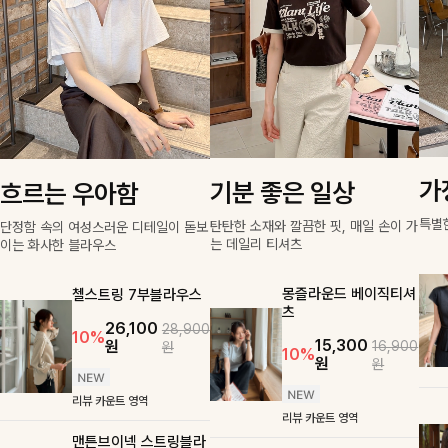
가
기분 좋은 일상
흐르는 우아함
특별
탄탄한 소재와 깔끔한 핏, 매일 손이 가
단정함 속의 여성스러운 디테일이 돋보
는 데일리 티셔츠
이는 화사한 블라우스
몽즐라운드 베이직티셔
첼스트링 7부블라우스
츠
26,100
28,900
10%
15,300
원
16,900
원
10%
원
원
리뷰 카운트 영역
리뷰 카운트 영역
맨튼브이넥 스트링블라