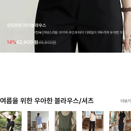
밍팃퍼프 타이블라우스
[고급스러움/하객룩추천💎]여성스러운 브이넥 라인과 타이 디테일이 어우러져 우아한 무드를 
라우스 🤍 여유로운 7부 소매로 편안하게 착용되며 데일리룩부터 출근룩, 하객룩까지 세련된
14%
42,900
원
49,800원
기 좋은 아이템이에요
여름을 위한 우아한 블라우스/셔츠
더보기