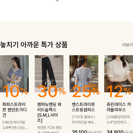
역
한 소재감으로
끔한 기장감과
로도, 특별한 날
은은한 결감으로
여름에도 부담
단정한 테일러드
에도 걸치기 좋
데일리부터 출근
없이 툭 걸치기
카라 디테일이
답니다!
룩까지 센스 있
좋은 아이템!
더해져 데일리룩
게 매치돼요
은 물론 출근룩
까지 세련된 무
드로 완성해줘요
🤍
놓치기 아까운 특가 상품
더보기
10
30
25
12
%
%
%
%
퍼피스트라이
썸머뉴밴딩 와
밴스트라이프
쥬린레이스 카
프 펜던트가디
이드슬랙스
스트링원피스
라블라우스
건
[S,M,L사이
[700장 돌파☆]
[소매롤업/펀칭자
즈]
[여유핏/부드러운
허리라인을 예쁘게
수💕]잔잔하고 고
소재💙]센스있는
편안한 7CM 밴딩
잡아주는 스트링과
급스러운 자수 디
35,100
34,900
46,800
39,6
스트라이프 패턴에
과 시원한 와이드
깔끔한 스트라이프
테일이 사랑스러운