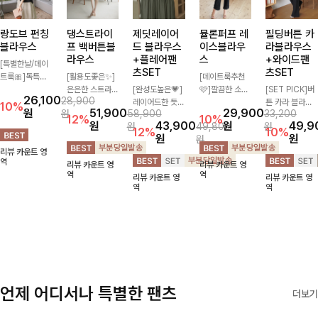
랑도브 펀칭
댕스트라이
제딧레이어
뮬론퍼프 레
필딩버튼 카
블라우스
프 백버튼블
드 블라우스
이스블라우
라블라우스
라우스
+플레어팬
스
+와이드팬
[특별한날/데이
츠SET
츠SET
트룩🎀]독특한
[활용도좋은✨]
[데이트룩추천
펀칭 패턴으로
은은한 스트라이
[완성도높은💗]
🩷]깔끔한 소매
[SET PICK]버
26,100
28,900
시원해보이면서
프 패턴이 더해
레이어드한 듯
퍼프와 레이스
튼 카라 블라우
10%
원
51,900
29,900
원
58,900
33,200
로맨틱한 무드를
져 심플한 코디
자연스러운 나시
자수로 사랑스러
스와 팬츠, 스트
12%
10%
원
43,900
원
49,9
원
49,800
원
선사하는 블라우
에도 세련된 포
와 버튼 원피스
운 분위기를 담
랩까지 구성된
12%
10%
원
원
원
스:) 풍성한 퍼프
인트를 더해드리
가 함께 구성된
았으며 은은한
활용도 높은 3
리뷰 카운트 영
소매와 밑단 셔
며 깔끔한 스트
세트 아이템입니
체크 패턴이 더
종 세트 🤍 코디
역
리뷰 카운트 영
리뷰 카운트 영
링으로 스타일을
라이프 디테일로
다. 코디 고민 없
해져 밋밋함 없
걱정 없이 한 번
역
역
리뷰 카운트 영
리뷰 카운트 영
더했어요
유행 없이 오래
이 한 벌만으로
이 여성스러움
에 완성도 있는
역
역
함께하기 좋은
도 내추럴하면서
가득 느껴지는
스타일링을 연출
블라우스예요
여성스러운 썸머
블라우스에요🤍
할 수 있어 데일
룩 완성!
리하게 즐기기
좋아요 ✨
언제 어디서나 특별한 팬츠
더보기