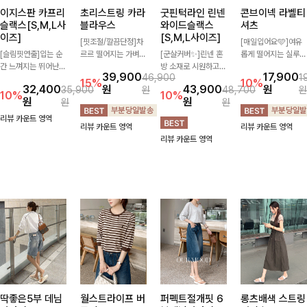
이지스판 카프리
초리스트링 카라
굿핀턱라인 린넨
콘브이넥 라벨티
슬랙스[S,M,L사
블라우스
와이드슬랙스
셔츠
이즈]
[S,M,L사이즈]
[핏조절/깔끔단정]차
[매일입어요🩵]여유
[슬림핏연출]입는 순
르르 떨어지는 가벼운
[군살커버✨]린넨 혼
롭게 떨어지는 실루엣
간 느껴지는 뛰어난
소재감으로 시원하고
방 소재로 시원하고
과 깔끔한 브이넥 디
39,900
17,900
46,900
1
신축성으로 활동량 많
쾌적하게 즐기기 좋은
쾌적하게 즐기기 좋은
자인으로 데일리하게
15%
10%
32,400
원
43,900
원
35,900
원
48,700
원
은 날에도 편안하게
카라 블라우스- 심플
와이드 슬랙스입니다.
즐기기 좋은 티셔츠-
10%
10%
원
원
원
원
🌿 발목이 드러나는
한 디자인에 클래식한
핀턱 디테일과 여유로
소매 라벨 디테일이
카프리 기장이 다리
카라와 버튼 디테일을
운 와이드 핏이 더해
은은한 포인트를 더해
리뷰 카운트 영역
리뷰 카운트 영역
리뷰 카운트 영역
라인을 더욱 길고 산
더해 데일리부터 오피
져 길고 멋스러운 실
심플하면서도 센스 있
리뷰 카운트 영역
뜻하게 보여주며, 깔
스룩까지 활용도 높게
루엣을 완성해드려
는 스타일을 완성해드
끔한 실루엣으로 출근
입기 좋아-
요-
려요!
룩부터 데일리룩까지
활용도 높게 즐기기
좋습니다
딱좋은5부 데님
월스트라이프 버
퍼펙트절개핏 6
롱츠배색 스트링