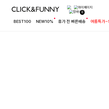
여유로운 핏의 코튼 팬츠
0
라인보정핏 절개코튼와이드팬츠[S,M,L사이즈]
BEST100
NEW10%
휴가 전 빠른배송
여름특가~