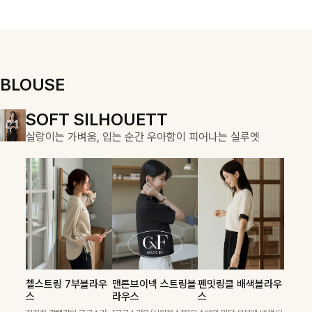
우러져 단정하면
용적이며, 스트
서도 여리한 무
링 디테일로 다
드로 입어져✨
양한 핏을 연출
할 수 있어 데일
리부터 여행룩까
지 멋스럽게 즐
BLOUSE
기기 좋아요 ✨
DOUBLE THE JOY
SOFT SILHOUETT
COZY ESSENTIAL
함께할 때 더욱 완벽한, 합리적인 선택으로 채우는 즐거움
살랑이는 가벼움, 입는 순간 우아함이 피어나는 실루엣
매일의 일상을 부드럽게 감싸줄 니트 컬렉션
켐펜던트 꽈배기니트
칠스트라이프 카라7
폴딘울 골지유넥니트
첼스트링 7부블라우
맨튼브이넥 스트링블
펜밋링클 배색블라우
필첸체크 스트링블라
캠릿리본 뷔스티에원
테킷미 레터링티셔츠
부니트
스
라우스
스
꽈배기 짜임에 미니 펜던트
[여리핏/가벼운착용감]은은
우스+플레어스커트
피스+티셔츠SET
+반바지SET