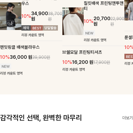
칠킷배색 프린팅맨투맨
우스
티
34,900
38,700
10%
20,700
원
22,900
원
10%
원
원
리뷰 카운트 영역
룬셀
리뷰 카운트 영역
펜밋링클 배색블라우스
10
브쉘모달 프린팅티셔츠
10%
36,000
원
39,900원
10%
16,200
원
17,900원
리뷰 
리뷰 카운트 영역
리뷰 카운트 영역
감각적인 선택, 완벽한 마무리
더보기