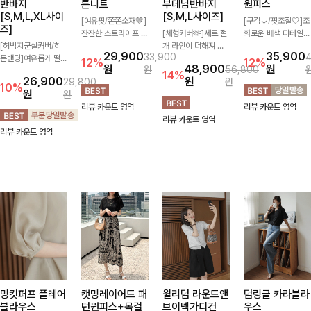
반바지
튼니트
부데님반바지
원피스
[S,M,L,XL사이
[S,M,L사이즈]
[여유핏/쫀쫀소재🤎]
[구김↓/핏조절🤍]조
즈]
잔잔한 스트라이프 패
[체형커버🫶]세로 절
화로운 배색 디테일로
[허벅지군살커버/히
턴과 버튼 포인트가
개 라인이 더해져 다
스타일을 더한 원피
29,900
35,900
33,900
든밴딩]여유롭게 떨어
더해져 캐주얼하면서
리 라인을 더욱 길고
스! 스트링이 내장되
12%
12%
원
48,900
원
원
56,800
지는 와이드핏과 부담
도 세련된 무드를 연
슬림하게 연출해주는
어있어 여리여리한 라
14%
26,900
원
29,800
원
없는 5부 기장으로 편
출해주는 니트- 가볍
5부 데님 반바지 🤍
인을 만들어주고 넉넉
10%
원
원
안하게 즐기기 좋은
고 부드러운 착용감으
부담 없는 기장과 여
한 포켓으로 실용성까
리뷰 카운트 영역
리뷰 카운트 영역
데님 팬츠 ✨ 빈티지
로 단독은 물론 데일
유로운 핏으로 편안하
지 갖췄어요:)
리뷰 카운트 영역
한 워싱감이 더해져
리룩으로 활용하기 좋
게 착용되며 다양한
리뷰 카운트 영역
캐주얼하면서도 트렌
은 아이템!
상의와 손쉽게 매치되
디한 무드로 연출
어 데일리부터 휴가룩
까지 활용도 높게 즐
기기 좋아요 d
밍킷퍼프 플레어
캣밍레이어드 패
윌리덤 라운드앤
덤링클 카라블라
블라우스
턴원피스+목걸
브이넥가디건
우스