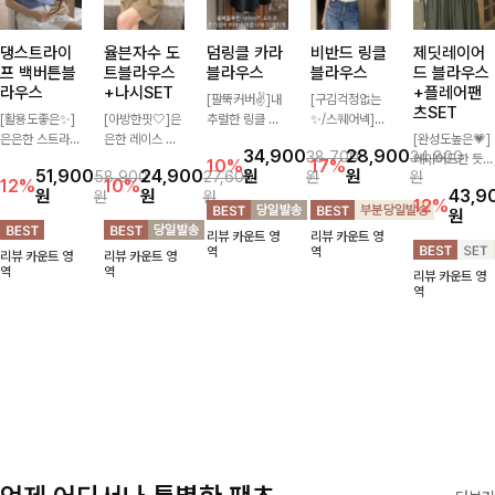
댕스트라이
율븐자수 도
덤링클 카라
비반드 링클
제딧레이어
프 백버튼블
트블라우스
블라우스
블라우스
드 블라우스
라우스
+나시SET
+플레어팬
[팔뚝커버✌]내
[구김걱정없는
츠SET
[활용도좋은✨]
[아방한핏🤍]은
추럴한 링클 텍
✨/스퀘어넥]입
은은한 스트라이
은한 레이스 자
스처로 분위기
체감 있는 링클
[완성도높은💗]
34,900
28,900
38,700
34,800
프 패턴이 더해
수와 도트 패턴
있게 입어지는
엠보 텍스처가
레이어드한 듯
10%
17%
51,900
24,900
원
원
58,900
27,600
원
원
져 심플한 코디
으로 사랑스러운
블라우스🖤 브
돋보이는 블라우
자연스러운 나시
12%
10%
원
원
43,9
원
원
에도 세련된 포
감성 가득 담았
이넥 카라 디자
스- 여유로운 실
와 버튼 원피스
12%
원
인트를 더해드리
으며 나시 세트
인에 여유로운
루엣과 물결 짜
가 함께 구성된
리뷰 카운트 영
리뷰 카운트 영
며 깔끔한 스트
구성으로 이너
소매핏 더해져
임 소매 디테일
세트 아이템입니
역
역
리뷰 카운트 영
리뷰 카운트 영
라이프 디테일로
걱정없이 손쉽게
여리하면서도 시
이 더해져 편안
다. 코디 고민 없
역
역
리뷰 카운트 영
유행 없이 오래
코디 가능한 블
원한 무드로 즐
하면서도 여성스
이 한 벌만으로
역
함께하기 좋은
라우스에요:)
기기 좋아요-
러운 무드를 연
도 내추럴하면서
블라우스예요
출해드려요!
여성스러운 썸머
룩 완성!