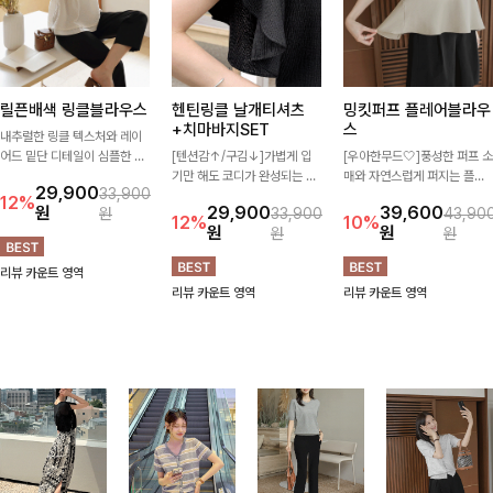
릴픈배색 링클블라우스
헨틴링클 날개티셔츠
밍킷퍼프 플레어블라우
+치마바지SET
스
내추럴한 링클 텍스처와 레이
어드 밑단 디테일이 심플한 디
[텐션감↑/구김↓]가볍게 입
[우아한무드🤍]풍성한 퍼프 소
자인에 포인트를 더해주며, 가
기만 해도 코디가 완성되는 세
매와 자연스럽게 퍼지는 플레
29,900
33,900
볍게 툭 입기만 해도 멋스러운
트 아이템으로, 자연스럽게 퍼
어 실루엣이 여성스러운 무드
12%
원
29,900
39,600
원
33,900
43,90
스타일을 완성해드려요- 여유
지는 프릴 날개 소매가 우아한
를 완성해주는 블라우스 🤍 체
12%
10%
원
원
원
원
로운 핏으로 군살은 자연스럽
포인트를 더해드립니다💕 잔
형을 자연스럽게 커버해주며
게 커버해주고, 편안한 착용감
잔한 링클 텍스처 소재와 편안
걸을 때마다 살랑이는 핏으로
리뷰 카운트 영역
까지 더해 손이 자주 가는 데일
한 허리밴딩으로 하루 종일 산
데일리룩부터 데이트룩까지 화
리뷰 카운트 영역
리뷰 카운트 영역
리 아이템이랍니다🤍
뜻하고 쾌적하게 즐겨보세요!
사하게 즐기기 좋은 아이템이
에요 ✨