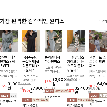
가장 완벽한 감각적인 원피스
더보기
블룬티 나시
[주문폭주/
롬셔링배색
[비율만점/2
딘젤퍼프 스
원피스+셔
군살삭제]젤
카라원피스
차리오더]뮨
트라이프원
츠SET
링클프리 카
스트링 플라
피스
[군살커버💕/주
라원피스
워원피스
[우아한무드🤍/
문폭주]배색 카
[청순무드/체형
휴가룩추천]구
구김이 적은 링
라와 스트라이프
고급스러운 플라
커버]꾸안꾸 무
32,900
38,700
김이 덜한 링클
클프리 원단으로
패턴으로 캐주얼
워 패턴과 랩 디
드의 정석🤍 가
15%
31,900
원
64,9
37,500
원
소재의 나시원피
항상 깔끔하게
한 무드를 더한
자인으로 여성스
볍고 산뜻한 착
15%
10%
원
27,900
32,400
원
원
34,000
36,800
스+셔츠 조합으
착용 가능하며
롱 원피스 🖤 셔
러우면서 세련된
용감으로 여름
18%
12%
원
원
원
원
로 코디 걱정없
일자로 떨어지는
링 디테일과 쫀
분위기를 더해주
내내 손이 자주
리뷰 카운트 영
이 여성스럽고
넉넉한 핏으로
쫀한 스판 소재
며 스트링이 내
가는 원피스예
역
리뷰 카운트 영
리뷰 카운트 영
편안하게 즐길
군살을 완벽히
로 편안하면서도
장되어있어 슬림
요- 은은한 스트
역
역
리뷰 카운트 영
리뷰 카운트 영
수 있는 아이템
커버해주는 원피
여성스럽게 연출
하게 핏을 조절
라이프 패턴과