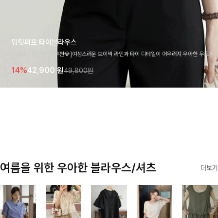
밍팃퍼프 타이블라우스
[고급스러움/하객룩추천💎]여성스러운 브이넥 라인과 타이 디테일이 어우러져 우아한 무드를 
라우스 🤍 여유로운 7부 소매로 편안하게 착용되며 데일리룩부터 출근룩, 하객룩까지 세련된
14%
42,900
원
49,800원
기 좋은 아이템이에요
여름을 위한 우아한 블라우스/셔츠
더보기