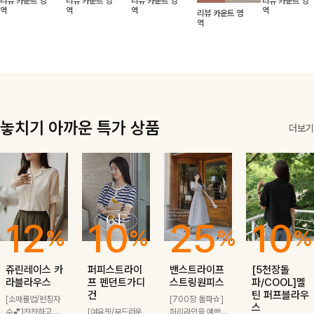
리뷰 카운트 영
리뷰 카운트 영
리뷰 카운트 영
리뷰 카운트 영
적함도 챙겨드려
날에도 편안하게
해도 멋스럽게
핏이 멋스러운,
무드가 느껴져요
역
역
역
역
리뷰 카운트 영
요 :)
착용 가능한 반
스타일링돼요
쾌적하면서 세련
🩶 가볍고 시원
역
팔자켓입니다-!
된 무드의 썸머
한 소재감으로
반팔자켓 -
여름에도 부담
없이 툭 걸치기
좋은 아이템!
놓치기 아까운 특가 상품
더보기
12
10
25
10
%
%
%
%
쥬린레이스 카
퍼피스트라이
밴스트라이프
[5천장돌
라블라우스
프 펜던트가디
스트링원피스
파/COOL]멜
건
틴 퍼프블라우
[소매롤업/펀칭자
[700장 돌파☆]
스
수💕]잔잔하고 고
[여유핏/부드러운
허리라인을 예쁘게