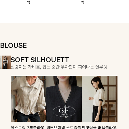
역
역
이에요:)
스에요🖤
돼요
할 수 있어요🤍
여유로운 핏이
만나 편안함은
물론, 고급스러
운 분위기까지
더해드립니다
BLOUSE
DOUBLE THE JOY
SOFT SILHOUETT
COZY ESSENTIAL
함께할 때 더욱 완벽한, 합리적인 선택으로 채우는 즐거움
살랑이는 가벼움, 입는 순간 우아함이 피어나는 실루엣
매일의 일상을 부드럽게 감싸줄 니트 컬렉션
론클디 브이넥니트
칠스트라이프 카라7
셀드펜던트 7부니트
첼스트링 7부블라우
맨튼브이넥 스트링블
펜밋링클 배색블라우