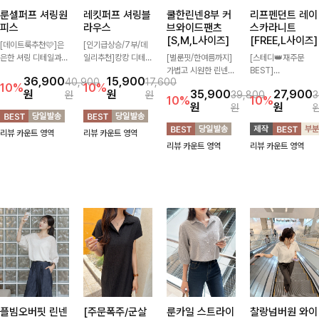
룬셀퍼프 셔링원
레킷퍼프 셔링블
쿨한린넨8부 커
리프펜던트 레이
피스
라우스
브와이드팬츠
스카라니트
[S,M,L사이즈]
[FREE,L사이즈]
[데이트룩추천🩷]은
[인기급상승/7부/데
은한 셔링 디테일과
일리추천]캉캉 디테일
[벌룬핏/한여름까지]
[스테디👑재주문
퍼프 소매가 어우러져
이 더해져 사랑스럽고
가볍고 시원한 린넨
BEST]
36,900
15,900
40,900
17,600
사랑스러운 무드를 완
풍성한 실루엣을 완성
혼방 소재로 한여름까
사랑스러움 가득 담은
10%
10%
원
원
35,900
27,900
원
원
39,800
3
성해주는 원피스🤍
해주는 블라우스 🤍
지 쾌적하게 즐기기
카라 니트에 펜던트
10%
10%
원
원
원
허리 스모크 밴딩이
가볍게 퍼지는 핏으로
좋은 8부 커브 와이드
포인트까지 톡-톡 얼
슬림한 실루엣을 연출
체형을 자연스럽게 커
팬츠 🤍 자연스럽게
굴을 밝혀주는 컬러와
리뷰 카운트 영역
리뷰 카운트 영역
해주며, 자연스럽게
버해주며 여성스럽게
떨어지는 커브핏이 멋
함께 해요-
리뷰 카운트 영역
리뷰 카운트 영역
퍼지는 플레어 라인으
즐기기 좋아요 ✨
스러운 실루엣을 연출
로 여성스럽고 편안하
해줘요 ✨
게 즐기기 좋아요
플빔오버핏 린넨
[주문폭주/군살
룬카일 스트라이
찰랑넘버원 와이