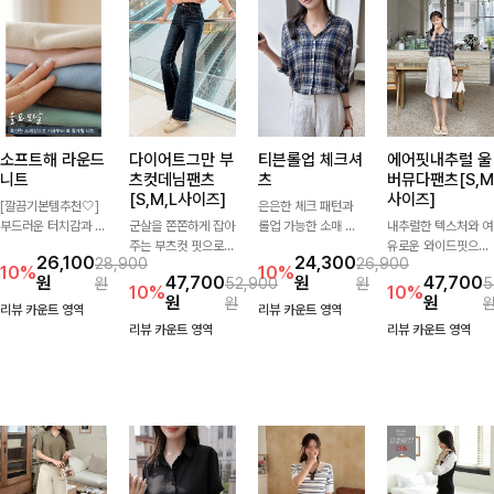
소프트해 라운드
다이어트그만 부
티븐롤업 체크셔
에어핏내추럴 울
니트
츠컷데님팬츠
츠
버뮤다팬츠[S,M
[S,M,L사이즈]
사이즈]
[깔끔기본템추천🤍]
은은한 체크 패턴과
부드러운 터치감과 군
군살을 쫀쫀하게 잡아
롤업 가능한 소매 디
내추럴한 텍스처와 여
더더기 없는 디자인으
주는 부츠컷 핏으로
테일로 다양한 분위기
유로운 와이드핏으로
26,100
24,300
28,900
26,900
로 매일 손이 가는 자
다리 라인을 이쁘고
를 연출하실 수 있어
군살은 자연스럽게 커
10%
10%
원
47,700
원
47,700
원
52,900
원
5
체제작 니트입니다.
깔끔하게 만들어주고
요🌿 차르르 흐르는
버해드리는 버뮤다 팬
10%
10%
원
원
원
자연스럽게 떨어지는
진청 색감으로 더욱
가벼운 소재와 여유로
츠 🤍 깔끔한 허리 디
리뷰 카운트 영역
리뷰 카운트 영역
여유핏과 깔끔한 라운
슬림해보이는 효과를
운 핏으로 단독은 물
테일과 편안한 착용감
리뷰 카운트 영역
리뷰 카운트 영역
드넥으로 단독은 물론
주는 데님팬츠!
론 아우터처럼 툭 걸
으로 데일리부터 출근
이너로도 활용하기 좋
쳐도 멋스러운 데일리
룩까지 산뜻하게 즐기
아요.
셔츠입니다
기 좋은 팬츠예요!