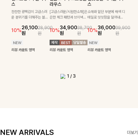
필첸체크 스트링블라
특스트라이프 링클원
헨틴링클 날개티셔츠
부니트
스
라우스
스
우스+플레어스커트
피스+스트링자켓
+치마바지SET
부드럽게 몸을 감싸는 니트
넉넉한 핏으로 편하게 착용
SET
SET
짜임으로 편안한 착용감을
[골드버튼/클래식무드🤍]
가능한 심플&베이직 무드의
잔잔한 광택감이 고급스러
[고급스러운/시원한소재]은
소매와 밑단 부분에 배색 디
[텐션감↑/구김↓]가볍게
더해드리며 여유 있게 떨어
스트라이프 패턴으로 데일
니트!레터리 펜던트로 고급
운 분위기를 더해주는 블라
은한 체크 패턴과 브이넥으
테일로 밋밋함을 덜어내고
[활용도 좋은 투피스]은은한
가볍고 시원한 링클 원피스
입기만 해도 코디가 완성되
24,300
25,800
26,900
28,600
지는 핏과 브이넥 디자인이
리룩에 포인트를 더해줄 아
스러운 포인트를 내어주었
우스예요 ✨ 허리 스트링과
로 단정하면서 실버버튼으
더욱 멋스럽게 연출되며 링
10%
10%
체크 패턴과 허리 스트링 디
와 스트링 자켓이 세트로 구
는 세트 아이템으로, 자연스
원
31,900
원
26,100
34,900
36,000
원
35,400
원
28,900
38,700
39,900
29,900
여리여리한 실루엣을 완성
이템입니다 카라넥 디자인
어요:D
프릴 밑단이 자연스럽게 실
로 고급스러운 디테일을 넣
클 소재로 구김 걱정없이 즐
33,900
10%
테일이 어우러진 투피스 세
성되어 코디 고민 없이 완성
럽게 퍼지는 프릴 날개 소매
10%
10%
10%
12%
원
원
원
원
원
원
원
원
42,900
69,900
원
해드려요 ✨ 단독은 물론 다
으로 깔끔한 이미지로 만들
루엣을 살려주며, 여유로운
었으며 밑단스트링으로 핏
길 수 있는 블라우스랍니
49,800
79,400
원
트입니다. 여유로운 상의와
도 높은 스타일링을 연출해
가 우아한 포인트를 더해드
14%
12%
원
원
양한 아우터와도 자연스럽
어 주는 7부 니트입니다 ~
핏으로 편안하면서도 여성
을 더욱 깔끔하게 잡아주는
다:)
원
원
풍성하게 퍼지는 롱스커트가
주는 아이템 🤍 따로 또 같
립니다💕 잔잔한 링클 텍스
리뷰 카운트 영역
리뷰 카운트 영역
게 매치되는 데일리 니트랍
스러운 무드를 완성해준답
블라우스예요 :)
자연스러운 체형 커버는 물
이 활용하기 좋아 실용적이
처 소재와 편안한 허리밴딩
리뷰 카운트 영역
리뷰 카운트 영역
리뷰 카운트 영역
리뷰 카운트 영역
니다
니다 🤍
리뷰 카운트 영역
론, 단품으로도 다양하게 활
며, 스트링 디테일로 다양한
으로 하루 종일 산뜻하고 쾌
리뷰 카운트 영역
리뷰 카운트 영역
용하기 좋아요🖤
핏을 연출할 수 있어 데일리
적하게 즐겨보세요!
부터 여행룩까지 멋스럽게
즐기기 좋아요 ✨
1
/
3
NEW ARRIVALS
더보기