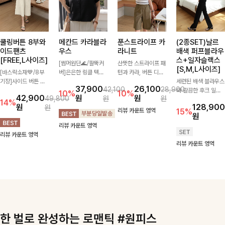
쿨링버튼 8부와
메칸드 카라블라
푼스트라이프 카
(2종SET)날르
이드팬츠
우스
라니트
배색 퍼프블라우
[FREE,L사이즈]
스+일자슬랙스
[썸머원단🌊/팔뚝커
산뜻한 스트라이프 패
[S,M,L사이즈]
[바스락소재💙/8부
버]은은한 링클 텍스
턴과 카라, 버튼 디테
기장]사이드 버튼 디
처와 여유로운 실루엣
일이 어우러져 단정하
세련된 배색 블라우스
37,900
26,100
42,100
28,900
테일이 은은한 포인트
이 만나 내추럴하면서
면서도 세련된 무드를
와 깔끔한 후크 일자
10%
10%
42,900
원
원
49,800
원
원
가 되어주는 와이드
도 세련된 무드를 연
완성해주는 니트 🤍
슬랙스를 함께 구성한
14%
원
128,900
원
팬츠입니다. 여유롭게
출해주는 블라우스-
부드럽고 가벼운 착용
세트입니다. 허리 라
리뷰 카운트 영역
15%
원
떨어지는 실루엣과 가
데일리룩부터 출근룩
감으로 데님부터 슬랙
인을 자연스럽게 살려
리뷰 카운트 영역
볍게 바스락거리는 소
까지 다양하게 활용하
스까지 다양하게 매치
주는 블라우스와 롱한
리뷰 카운트 영역
재감으로 시원하고 편
기 좋은 베이직한 디
하기 좋아 데일리룩부
일자핏 슬랙스가 만나
리뷰 카운트 영역
안하게 즐기기 좋은
자인!
터 출근룩까지 활용도
단정하면서도 고급스
아이템-
높게 즐기기 좋은 아
러운 실루엣을 완성해
이템이에요 ✨
드려요.
한 벌로 완성하는 로맨틱 #원피스