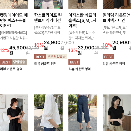
캣밍레이어드 패
함스트라이프 린
이지스판 카프리
윌리덤 라운드앤
턴원피스+목걸
넨브이넥가디건
슬랙스[S,M,L사
브이넥가디건
이SET
이즈]
[통기성우수🧊/리오
[부드러운소재]브이
[페이즐/활동성최고]
셀소재]은은한 배색
[슬림핏연출]입는 순
넥과 라운드넥, 두 가
가볍고 시원한 착용감
스트라이프 패턴으로
간 느껴지는 뛰어난
지 넥 라인 중 취향에
24,900
20,900
27,600
으로 여름 내내 부담
캐주얼하면서도 산뜻
신축성으로 활동량 많
맞게 선택할 수 있는
10%
10%
45,900
원
33,900
원
52,100
원
38,900
없이 즐기기 좋은 라
한 무드 살려주는 니
은 날에도 편안하게
활용도 높은 가디건
12%
13%
원
원
원
원
운드 니트 🤍 베이직
트 가디건 💛 브이넥
🌿 발목이 드러나는
🤍 부드러운 착용감
한 디자인으로 다양한
라인에 슬림하게 떨어
카프리 기장이 다리
과 베이직한 디자인으
리뷰 카운트 영역
리뷰 카운트 영역
하의와 손쉽게 매치되
지는 핏 더해져 단독
라인을 더욱 길고 산
로 단독은 물론 가볍
리뷰 카운트 영역
리뷰 카운트 영역
어 데일리하게 활용하
으로도 여리하고 세련
뜻하게 보여주며, 깔
게 걸쳐 입기 좋아 데
기 좋아요 ✨
되게 입어져요-
끔한 실루엣으로 출근
일리룩부터 출근룩까
룩부터 데일리룩까지
지 다양하게 즐기기
활용도 높게 즐기기
좋은 아이템이에요 ✨
좋습니다