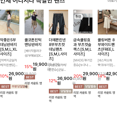
언제 어디서나 특별한 팬츠
더보기
딱좋은5부
쿨코튼핀턱
더예쁜린넨
급속쿨링효
쿨링버튼 8
데님반바지
밴딩반바지
8부부츠컷
과 부츠컷슬
부와이드팬
[S,M,L,XL
데님팬츠
랙스[S,M,L
츠[FREE,L
[베이직컬러구
사이즈]
[S,M,L사이
사이즈]
사이즈]
성/부해보임X]
즈]
[허벅지군살커
와이드하게 떨어
[MADE/후기인
[바스락소재
19,900
23,400
버/히든밴딩]여
지는 핏으로 편
[미운군살커버/
증👍]누구나 갖
💙/8부기장]사
15%
원
원
유롭게 떨어지는
안하면서도 멋스
쫀쫀👍]군살을
고 싶어할 슬랙
이드 버튼 디테
26,900
29,900
42,9
29,800
37,300
와이드핏과 부담
럽게 입어지는
잡아주는 깔끔한
스:)베이직하지
일이 은은한 포
10%
20%
14%
원
36,900
원
원
원
41,900
원
없는 5부 기장
밴딩 반바지🤎
부츠컷 핏에 발
만 부츠컷으로
인트가 되어주는
12%
원
원
리뷰 카운트 영
으로 편안하게
넉넉한 포켓 디
목이 드러나는
이쁜 핏 연출은
와이드 팬츠입니
역
즐기기 좋은 데
테일 더해져 데
8부 기장으로
물론,쫀쫀한 스
다. 여유롭게 떨
리뷰 카운트 영
리뷰 카운트 영
리뷰 카운트 영
님 팬츠 ✨ 빈티
일리룩부터 여행
다리를 슬림하고
판끼로 하루종일
어지는 실루엣과
역
역
역
리뷰 카운트 영
지한 워싱감이
룩까지 활용도
길어보이게 만들
편안하게!
가볍게 바스락거
역
더해져 캐주얼하
높게 즐겨지는
어주며 생지 소
리는 소재감으로
면서도 트렌디한
아이템!
재로 멋을 더한
시원하고 편안하
무드로 연출
데님팬츠에요~!
게 즐기기 좋은
아이템-