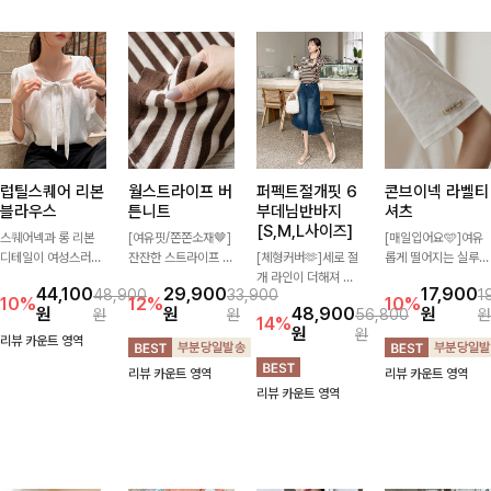
럽틸스퀘어 리본
월스트라이프 버
퍼펙트절개핏 6
콘브이넥 라벨티
블라우스
튼니트
부데님반바지
셔츠
[S,M,L사이즈]
스퀘어넥과 롱 리본
[여유핏/쫀쫀소재🤎]
[매일입어요🩵]여유
디테일이 여성스러운
잔잔한 스트라이프 패
[체형커버🫶]세로 절
롭게 떨어지는 실루엣
분위기를 한층 더해주
턴과 버튼 포인트가
개 라인이 더해져 다
과 깔끔한 브이넥 디
44,100
29,900
17,900
48,900
33,900
1
는 블라우스입니다.
더해져 캐주얼하면서
리 라인을 더욱 길고
자인으로 데일리하게
10%
12%
10%
원
원
48,900
원
원
원
56,800
원
자연스럽게 잡힌 셔링
도 세련된 무드를 연
슬림하게 연출해주는
즐기기 좋은 티셔츠-
14%
원
원
과 봉긋한 소매가 여
출해주는 니트- 가볍
5부 데님 반바지 🤍
소매 라벨 디테일이
리뷰 카운트 영역
리한 실루엣을 연출해
고 부드러운 착용감으
부담 없는 기장과 여
은은한 포인트를 더해
리뷰 카운트 영역
리뷰 카운트 영역
특별한 날은 물론 데
로 단독은 물론 데일
유로운 핏으로 편안하
심플하면서도 센스 있
리뷰 카운트 영역
일리룩으로도 부담 없
리룩으로 활용하기 좋
게 착용되며 다양한
는 스타일을 완성해드
이 즐기기 좋아요🎀
은 아이템!
상의와 손쉽게 매치되
려요!
어 데일리부터 휴가룩
까지 활용도 높게 즐
기기 좋아요 d