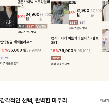
맨튼브이넥 스트링블라
츠SET
우스
31,900
37,500
15%
34,900
원
38,700
원
10%
원
원
리뷰 카운트 영역
리뷰 카운트 영역
캣시어서커 버튼카라원피스+벨트
펜밋링클 배색블라우스
SET
10%
36,000
원
16%
79,900
원
39,900원
95,100원
리뷰 카운트 영역
리뷰 카운트 영역
감각적인 선택, 완벽한 마무리
더보기