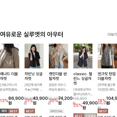
✨🩵
감에 캐주얼한
감성까지 더해져
데일리하게 손이
자주 가요
여유로운 실루엣의 아우터
더보기
래나드 더블
자빈닛 싱글
캣민더블 반
classic. 헬
엔크릿 턴업
자켓
자켓
팔자켓
린느 싱글자
더블자켓
켓
[가볍고멋스러
[재진행 문의폭
깔끔한 카라 디
[하객룩,출근룩
운실루엣]클래
주🔥]가벼운 소
테일과 클래식한
[국내생산/하이
OK]턴업 레터링
식하면서 베이직
재로 툭 걸쳐주
더블 버튼 디자
퀄리티]하프기
포인트로 센스
86,900
43,900
74,200
104,
99,800
55,500
105,900
하게 걸치기 좋
기만 해도 캐주
인으로 세련된
장의 부담스럽지
있게 완성된 썸
13%
21%
30%
18%
원
원
원
49,900
원
원
원
원
66,500
은 반팔 자켓-자
얼한 무드를 만
무드를 완성한
않은 기장으로
머 자켓, 더블버
25%
원
원
주 입게 될 깔끔
들어주며 반팔
반팔 자켓 ✨ 가
클래식이 주는
튼 디자인으로
한 핏은 물론, 쾌
디자인으로 더운
볍게 걸쳐주기만
멋!스탠다드한
깔끔하고 세련된