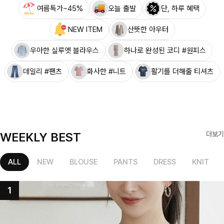
여름특가~45%
오늘 출발
단, 하루 혜택
NEW ITEM
산뜻한 아우터
우아한 실루엣 블라우스
하나로 완성된 코디 #원피스
데일리 #팬츠
화사한 #니트
활기를 더해줄 티셔츠
WEEKLY BEST
더보기
ALL
NEW
BLOUSE
PANTS
DRESS
KNIT