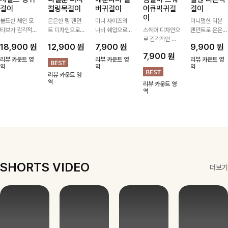
걸이
컬링목걸이
버귀걸이
어큐빅귀걸
걸이
이
볼드한 체인 모
은은한 링 펜던
미니 사이즈의
미니멀한 리본
티브가 감각적인
트 디자인으로
나비 쉐입으로
스퀘어 디자인으
펜던트로 은은한
포인트가 되어주
심플한 POINT,
은은하게 빛을
로 감각적인 무
포인트를 더해주
18,900
원
12,900
원
7,900
원
9,900
원
는 귀걸이- 심플
써지컬스틸 소재
내어줄 이어링,
드를 더했고 그
는 목걸이예요.
7,900
원
하면서도 존재감
로 변색 걱정 없
과하지 않은 포
안에 큐빅을 담
골드, 실버 컬러
리뷰 카운트 영
리뷰 카운트 영
리뷰 카운트 영
있는 디자인으로
역
이 데일리로 착
인트가 되어줘
역
아 더욱 고급스
로 구성돼 어떤
역
리뷰 카운트 영
데일리룩부터 스
용하기 좋아요-
데일리로 착용하
럽게 연출되는
룩에도 부담 없
역
리뷰 카운트 영
타일리시한 포인
기 좋아요:)
귀걸이에요~!
이 매치하기 좋
역
트룩까지 다양하
아요
게 매치하기 좋
은 아이템💎
SHORTS VIDEO
더보기