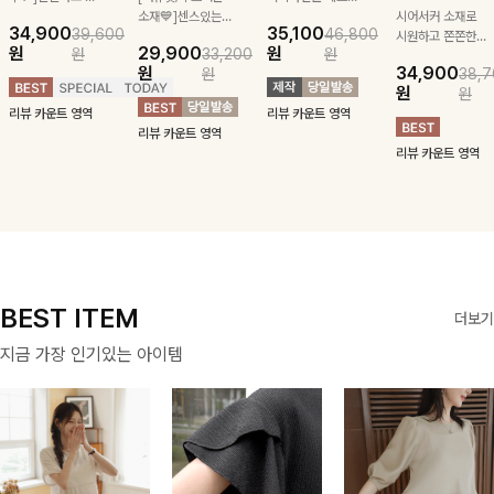
급스러운 자수 디
소재💙]센스있는
잡아주는 스트링과
시어서커 소재로
34,900
35,100
39,600
46,800
테일이 사랑스러운
스트라이프 패턴에
깔끔한 스트라이프
시원하고 쫀쫀한
원
29,900
원
원
33,200
원
블라우스-페미닌
귀여운 퍼피 펜던
패턴에 링클프리!
텐션감으로 언제든
원
34,900
원
38,7
하면서 여리한 무
트로 포인트를 선
💙플레어지는 롱한
편안하게 입혀질
원
원
드로 즐겨지는
사하는 니트 가디
기장감까지 완벽한
블라우스- 단정한
리뷰 카운트 영역
리뷰 카운트 영역
ITEM
건을 소개할게요 :)
데일리 원피스:B
카라와 풍성한 퍼
리뷰 카운트 영역
프 소매로 여성스
리뷰 카운트 영역
러움을 더했어요 :)
BEST ITEM
더보기
지금 가장 인기있는 아이템