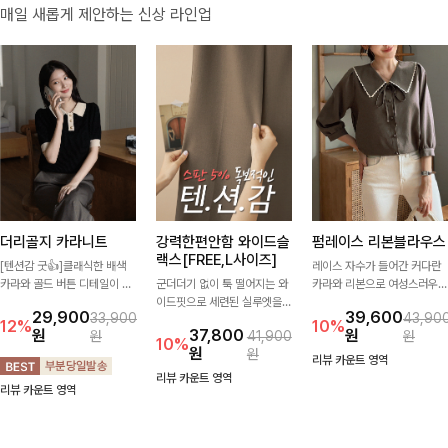
매일 새롭게 제안하는 신상 라인업
더리골지 카라니트
강력한편안함 와이드슬
펌레이스 리본블라우스
랙스[FREE,L사이즈]
[텐션감 굿👍]클래식한 배색
레이스 자수가 들어간 커다란
카라와 골드 버튼 디테일이 세
군더더기 없이 툭 떨어지는 와
카라와 리본으로 여성스러우면
련된 포인트를 더해주는 니트
이드핏으로 세련된 실루엣을
서 사랑스러운 무드가 가득 느
29,900
39,600
33,900
43,90
입니다. 세로 골지 짜임이 슬림
완성해주는 슬랙스입니다. 깔
껴지는 블라우스에요🤎
12%
10%
원
37,800
원
원
41,900
원
한 실루엣을 연출해 단정하면
끔한 디자인과 롱한 기장감으
10%
원
원
서도 여성스러운 무드를 완성
로 다리가 길어 보이고 뒷밴딩
리뷰 카운트 영역
해드려요.
으로 편안하기까지-
리뷰 카운트 영역
리뷰 카운트 영역