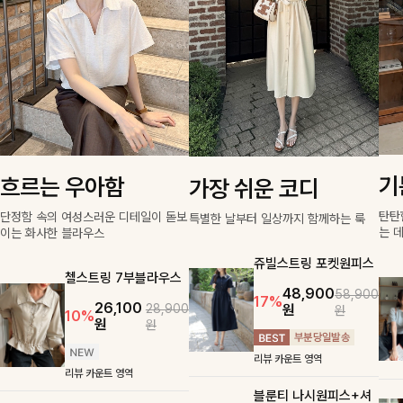
기
흐르는 우아함
가장 쉬운 코디
탄탄
단정함 속의 여성스러운 디테일이 돋보
특별한 날부터 일상까지 함께하는 룩
는 
이는 화사한 블라우스
쥬빌스트링 포켓원피스
첼스트링 7부블라우스
48,900
58,900
17%
26,100
원
28,900
원
10%
원
원
리뷰 카운트 영역
리뷰 카운트 영역
블룬티 나시원피스+셔