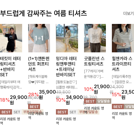
부드럽게 감싸주는 여름 티셔츠
더보기
테킷미 레터
(1+1)앤튼펜
밍디아 레터
굿플린넨 스
힐첸카라 스
링티셔츠
던트 퍼프티
링맨투맨티
트링티셔츠
트라이프티
+반바지
셔츠
+트레이닝
셔츠
[77까지/가벼
SET
반바지SET
[하트케이블짜
운착용감🤍]린
[데일리룩추천
[데일리부터 여
임❤️]무더운 여
[활용도높은🤍]
넨 소재와 내추
✨]깔끔한 오픈
21,900
24,300
행룩까지]감각
름 사랑스러운
심플한 레터링
럴한 플라워 프
카라넥과 조화로
10%
35,900
원
23,5
49,800
원
적인 레터링 티
낭만같은 티셔츠
포인트의 반팔
린팅이 포인트가
운 배색이 들어
28%
15%
29,900
원
34,900
원
36,400
원
38,700
셔츠와 플레어
소재감에서 주는
티셔츠와 여유롭
되어 하나만으로
간 스트라이프
18%
10%
원
원
원
원
핏 반바지가 함
포인트와 금장으
게 떨어지는 반
도 감성 있는 스
패턴으로 단정하
리뷰 카운트 영
께 구성된 세트
로 고급스러움도
바지 조합으로
타일을 완성해드
고 캐주얼한 무
역
리뷰 카운트 영
리뷰 카운트 영
아이템으로, 편
놓치지 말아요♥
꾸안꾸 무드 제
리는 티셔츠-🌼
드를 선사하는
역
역
리뷰 카운트 영
리뷰 카운트 영
안하면서도 캐주
대로 살려주는
🌿
반팔 티셔츠에
역
역
얼한 꾸안꾸룩을
트레이닝 세트
요:)
완성해드립니다
🖤 편안한 착용