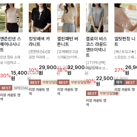
앤즌린넨 스
킹밋배색 카
캘핀패턴 버
캘로이 비스
엘팃펀칭 니
퀘어나시니
라니트
튼니트
코스 라운드
트
트
앤브이넥니
[쫀쫀텐션👍]깔
[입체패턴/고급
[베스트입고★]
트
린넨 함유 소재
끔한 카라와 반
스러움]브이넥
느낌있는 스퀘어
로 시원하고 쾌
오픈 디자인이
라인과 감각적인
[2TYPE선택]
펀칭과 골드버튼
29,900
32,900
26,
33,200
40,100
적하게 즐기기
만나 하나만 입
패턴이 어우러져
라운드넥과 브이
으로 세련됨이
10%
18%
27%
15,400
원
원
원
21,900
원
원
좋은 나시 니트
어도 완성도 높
포인트 있게 즐
넥 두 가지 디자
묻어나는 니트:)
30%
원
22,500
원
24,900
🌿 깔끔한 스퀘
은 스타일링을
기기 좋은 가디
인으로 취향에
시원쫀쫀함 가
10%
원
원
어넥 디자인이
연출해드려요 부
건 🤍 가볍게 걸
맞게 선택 가능
득, 여성스러운
리뷰 카운트 영
리뷰 카운트 영
리뷰 카운트 영
쇄골 라인을 더
담 없이 즐기기
쳐주기만 해도
한 베이직 니트
룩을 완성해봐요
역
역
역
리뷰 카운트 영
욱 여리하고 여
좋은 데일리 니
스타일리시한 무
🤍 깔끔한 실루
♡
역
리뷰 카운트 영
성스럽게 연출해
트로 어디에나
드를 더해주어
엣과 부드러운
역
드립니다
손쉽게 매치됩니
데일리하게 활용
착용감으로 단독
다
하기 좋아요 ✨
은 물론 이너까
지 활용도 높게
즐기기 좋아요
✨