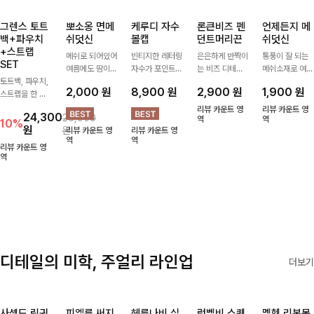
그렌스 토트
뽀소옹 면메
케루디 자수
론큰비즈 펜
언제든지 메
백+파우치
쉬덧신
볼캡
던트머리끈
쉬덧신
+스트랩
메쉬로 되어있어
빈티지한 레터링
은은하게 반짝이
통풍이 잘 되는
SET
여름에도 땀이
자수가 포인트가
는 비즈 디테일
메쉬소재로 여름
토트백, 파우치,
차지않게~! 발걸
되어 데일리 룩
과 펜던트 포인
까지 쾌적하게
2,000
원
8,900
원
2,900
원
1,900
원
스트랩을 한 번
음도 당당해지세
에 자연스럽게
트로 스타일에
데일리로 신기
에 드리는
요:-)
어우러지는 볼
센스를 더해주는
좋은 덧신이에요
리뷰 카운트 영
리뷰 카운트 영
24,300
26,900
ITEM활용도 높
캡!베이직한 컬
아이템, 탄탄한
역
^^
역
10%
원
원
리뷰 카운트 영
리뷰 카운트 영
게 어디에든 다
러와 깔끔한 쉐
밴딩으로 안정감
역
역
양하게 즐겨주세
입으로 캐주얼부
있게 잡아주어
리뷰 카운트 영
요 ;)
역
터 꾸안꾸 스타
데일리로 활용하
일까지 활용도
기 좋은 헤어 악
GOOD
세서리
디테일의 미학, 주얼리 라인업
더보기
사셀드 링귀
피엘룬 써지
헤룬나비 실
럼벨비 스퀘
멜헨 리본목