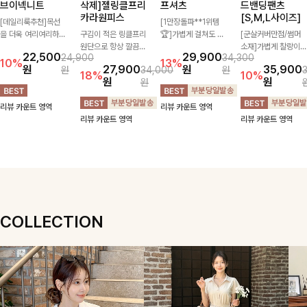
브이넥니트
삭제]젤링클프리
프셔츠
드밴딩팬츠
카라원피스
[S,M,L사이즈]
[데일리룩추천]목선
[1만장돌파**1위템
을 더욱 여리여리하게
구김이 적은 링클프리
🏆]가볍게 걸쳐도 살
[군살커버만점/썸머
연출해주는 브이넥 디
원단으로 항상 깔끔하
아나는 산뜻한 컬러
소재]가볍게 찰랑이는
22,500
29,900
24,900
34,300
자인으로 깔끔한 무드
게 착용 가능하며 일
감, 여름에 딱 맞는 코
원단과 여유로운 와이
10%
13%
원
27,900
원
35,900
원
34,000
원
를 완성해주는 니트
자로 떨어지는 넉넉한
튼 셔츠❤️ 여유 있는
드 핏으로 하루 종일
18%
10%
원
원
원
🤍 부드러운 착용감
핏으로 군살을 완벽히
핏과 스트라이프 패
편안하게 착용하실 수
과 베이직한 실루엣으
커버해주는 원피스에
턴, 자연스러운 실루
있는 팬츠입니다 🖤
리뷰 카운트 영역
리뷰 카운트 영역
로 단독은 물론 다양
요🖤
엣으로 데일리 코디에
✨ 허리 전체 밴딩과
리뷰 카운트 영역
리뷰 카운트 영역
한 아우터와 레이어드
부담 없이 매치된답니
스트링 디테일로 안정
하기 좋아 데일리하게
다:)
감 있는 착용감을 더
즐기기 좋은 아이템이
해드려요!
에요 ✨
COLLECTION