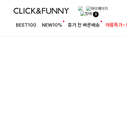
완성도 높은 원피스SET
0
특스트라이프 링클원피스+스트링자켓SET
BEST100
NEW10%
휴가 전 빠른배송
여름특가~