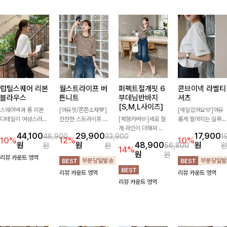
럽틸스퀘어 리본
월스트라이프 버
퍼펙트절개핏 6
콘브이넥 라벨티
블라우스
튼니트
부데님반바지
셔츠
[S,M,L사이즈]
스퀘어넥과 롱 리본
[여유핏/쫀쫀소재🤎]
[매일입어요🩵]여유
디테일이 여성스러운
잔잔한 스트라이프 패
[체형커버🫶]세로 절
롭게 떨어지는 실루엣
분위기를 한층 더해주
턴과 버튼 포인트가
개 라인이 더해져 다
과 깔끔한 브이넥 디
44,100
29,900
17,900
48,900
33,900
1
는 블라우스입니다.
더해져 캐주얼하면서
리 라인을 더욱 길고
자인으로 데일리하게
10%
12%
10%
원
원
48,900
원
원
원
56,800
원
자연스럽게 잡힌 셔링
도 세련된 무드를 연
슬림하게 연출해주는
즐기기 좋은 티셔츠-
14%
원
원
과 봉긋한 소매가 여
출해주는 니트- 가볍
5부 데님 반바지 🤍
소매 라벨 디테일이
리뷰 카운트 영역
리한 실루엣을 연출해
고 부드러운 착용감으
부담 없는 기장과 여
은은한 포인트를 더해
리뷰 카운트 영역
리뷰 카운트 영역
특별한 날은 물론 데
로 단독은 물론 데일
유로운 핏으로 편안하
심플하면서도 센스 있
리뷰 카운트 영역
일리룩으로도 부담 없
리룩으로 활용하기 좋
게 착용되며 다양한
는 스타일을 완성해드
이 즐기기 좋아요🎀
은 아이템!
상의와 손쉽게 매치되
려요!
어 데일리부터 휴가룩
까지 활용도 높게 즐
기기 좋아요 d