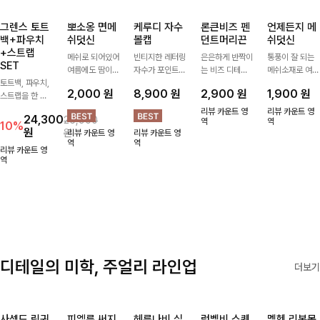
그렌스 토트
뽀소옹 면메
케루디 자수
론큰비즈 펜
언제든지 메
백+파우치
쉬덧신
볼캡
던트머리끈
쉬덧신
+스트랩
메쉬로 되어있어
빈티지한 레터링
은은하게 반짝이
통풍이 잘 되는
SET
여름에도 땀이
자수가 포인트가
는 비즈 디테일
메쉬소재로 여름
토트백, 파우치,
차지않게~! 발걸
되어 데일리 룩
과 펜던트 포인
까지 쾌적하게
2,000
원
8,900
원
2,900
원
1,900
원
스트랩을 한 번
음도 당당해지세
에 자연스럽게
트로 스타일에
데일리로 신기
에 드리는
요:-)
어우러지는 볼
센스를 더해주는
좋은 덧신이에요
리뷰 카운트 영
리뷰 카운트 영
24,300
26,900
ITEM활용도 높
캡!베이직한 컬
아이템, 탄탄한
역
^^
역
10%
원
원
리뷰 카운트 영
리뷰 카운트 영
게 어디에든 다
러와 깔끔한 쉐
밴딩으로 안정감
역
역
양하게 즐겨주세
입으로 캐주얼부
있게 잡아주어
리뷰 카운트 영
요 ;)
역
터 꾸안꾸 스타
데일리로 활용하
일까지 활용도
기 좋은 헤어 악
GOOD
세서리
디테일의 미학, 주얼리 라인업
더보기
사셀드 링귀
피엘룬 써지
헤룬나비 실
럼벨비 스퀘
멜헨 리본목