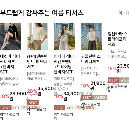
부드럽게 감싸주는 여름 티셔츠
더보기
테킷미 레터
(1+1)앤튼펜
밍디아 레터
굿플린넨 스
힐첸카라 스
링티셔츠
던트 퍼프티
링맨투맨티
트링티셔츠
트라이프티
+반바지
셔츠
+트레이닝
셔츠
[77까지/가벼
SET
반바지SET
[하트케이블짜
운착용감🤍]린
[데일리룩추천
[데일리부터 여
임❤️]무더운 여
[활용도높은🤍]
넨 소재와 내추
✨]깔끔한 오픈
21,900
24,300
행룩까지]감각
름 사랑스러운
심플한 레터링
럴한 플라워 프
카라넥과 조화로
10%
35,900
원
23,5
49,800
원
적인 레터링 티
낭만같은 티셔츠
포인트의 반팔
린팅이 포인트가
운 배색이 들어
28%
15%
29,900
원
34,900
원
36,400
원
38,700
셔츠와 플레어
소재감에서 주는
티셔츠와 여유롭
되어 하나만으로
간 스트라이프
18%
10%
원
원
원
원
핏 반바지가 함
포인트와 금장으
게 떨어지는 반
도 감성 있는 스
패턴으로 단정하
리뷰 카운트 영
께 구성된 세트
로 고급스러움도
바지 조합으로
타일을 완성해드
고 캐주얼한 무
역
리뷰 카운트 영
리뷰 카운트 영
아이템으로, 편
놓치지 말아요♥
꾸안꾸 무드 제
리는 티셔츠-🌼
드를 선사하는
역
역
리뷰 카운트 영
리뷰 카운트 영
안하면서도 캐주
대로 살려주는
🌿
반팔 티셔츠에
역
역
얼한 꾸안꾸룩을
트레이닝 세트
요:)
완성해드립니다
🖤 편안한 착용