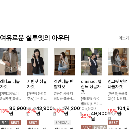
✨🩵
감에 캐주얼한
감성까지 더해져
데일리하게 손이
자주 가요
여유로운 실루엣의 아우터
더보기
래나드 더블
자빈닛 싱글
캣민더블 반
classic. 헬
엔크릿 턴업
자켓
자켓
팔자켓
린느 싱글자
더블자켓
켓
[가볍고멋스러
[재진행 문의폭
깔끔한 카라 디
[하객룩,출근룩
운실루엣]클래
주🔥]가벼운 소
테일과 클래식한
[국내생산/하이
OK]턴업 레터링
식하면서 베이직
재로 툭 걸쳐주
더블 버튼 디자
퀄리티]하프기
포인트로 센스
86,900
43,900
74,200
104,
99,800
55,500
105,900
하게 걸치기 좋
기만 해도 캐주
인으로 세련된
장의 부담스럽지
있게 완성된 썸
13%
21%
30%
18%
원
원
원
49,900
원
원
원
원
66,500
은 반팔 자켓-자
얼한 무드를 만
무드를 완성한
않은 기장으로
머 자켓, 더블버
25%
원
원
주 입게 될 깔끔
들어주며 반팔
반팔 자켓 ✨ 가
클래식이 주는
튼 디자인으로
한 핏은 물론, 쾌
디자인으로 더운
볍게 걸쳐주기만
멋!스탠다드한
깔끔하고 세련된