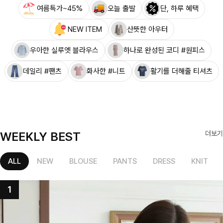
여름특가~45%
오늘 출발
단, 하루 혜택
NEW ITEM
산뜻한 아우터
우아한 실루엣 블라우스
하나로 완성된 코디 #원피스
데일리 #팬츠
화사한 #니트
활기를 더해줄 티셔츠
WEEKLY BEST
더보기
ALL
NEW
BLOUSE
PANTS
DRESS
KNIT