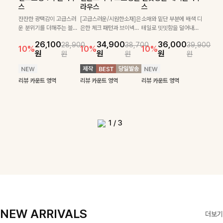
필첸체크 스트링블라
특스트라이프 링클원
헨틴링클 날개티셔츠
부니트
스
라우스
스
우스+플레어스커트
피스+스트링자켓
+치마바지SET
부드럽게 몸을 감싸는 니트
넉넉한 핏으로 편하게 착용
SET
SET
짜임으로 편안한 착용감을
[골드버튼/클래식무드🤍]
가능한 심플&베이직 무드의
잔잔한 광택감이 고급스러
[고급스러운/시원한소재]은
소매와 밑단 부분에 배색 디
[텐션감↑/구김↓]가볍게
더해드리며 여유 있게 떨어
스트라이프 패턴으로 데일
니트!레터리 펜던트로 고급
운 분위기를 더해주는 블라
은한 체크 패턴과 브이넥으
테일로 밋밋함을 덜어내고
[활용도 좋은 투피스]은은한
가볍고 시원한 링클 원피스
입기만 해도 코디가 완성되
24,300
25,800
26,900
28,600
지는 핏과 브이넥 디자인이
리룩에 포인트를 더해줄 아
스러운 포인트를 내어주었
우스예요 ✨ 허리 스트링과
로 단정하면서 실버버튼으
더욱 멋스럽게 연출되며 링
10%
10%
체크 패턴과 허리 스트링 디
와 스트링 자켓이 세트로 구
는 세트 아이템으로, 자연스
원
31,900
원
26,100
34,900
36,000
원
35,400
원
28,900
38,700
39,900
29,900
여리여리한 실루엣을 완성
이템입니다 카라넥 디자인
어요:D
프릴 밑단이 자연스럽게 실
로 고급스러운 디테일을 넣
클 소재로 구김 걱정없이 즐
33,900
10%
테일이 어우러진 투피스 세
성되어 코디 고민 없이 완성
럽게 퍼지는 프릴 날개 소매
10%
10%
10%
12%
원
원
원
원
원
원
원
원
42,900
69,900
원
해드려요 ✨ 단독은 물론 다
으로 깔끔한 이미지로 만들
루엣을 살려주며, 여유로운
었으며 밑단스트링으로 핏
길 수 있는 블라우스랍니
49,800
79,400
원
트입니다. 여유로운 상의와
도 높은 스타일링을 연출해
가 우아한 포인트를 더해드
14%
12%
원
원
양한 아우터와도 자연스럽
어 주는 7부 니트입니다 ~
핏으로 편안하면서도 여성
을 더욱 깔끔하게 잡아주는
다:)
원
원
풍성하게 퍼지는 롱스커트가
주는 아이템 🤍 따로 또 같
립니다💕 잔잔한 링클 텍스
리뷰 카운트 영역
리뷰 카운트 영역
게 매치되는 데일리 니트랍
스러운 무드를 완성해준답
블라우스예요 :)
자연스러운 체형 커버는 물
이 활용하기 좋아 실용적이
처 소재와 편안한 허리밴딩
리뷰 카운트 영역
리뷰 카운트 영역
리뷰 카운트 영역
리뷰 카운트 영역
니다
니다 🤍
리뷰 카운트 영역
론, 단품으로도 다양하게 활
며, 스트링 디테일로 다양한
으로 하루 종일 산뜻하고 쾌
리뷰 카운트 영역
리뷰 카운트 영역
용하기 좋아요🖤
핏을 연출할 수 있어 데일리
적하게 즐겨보세요!
부터 여행룩까지 멋스럽게
즐기기 좋아요 ✨
1
/
3
NEW ARRIVALS
더보기