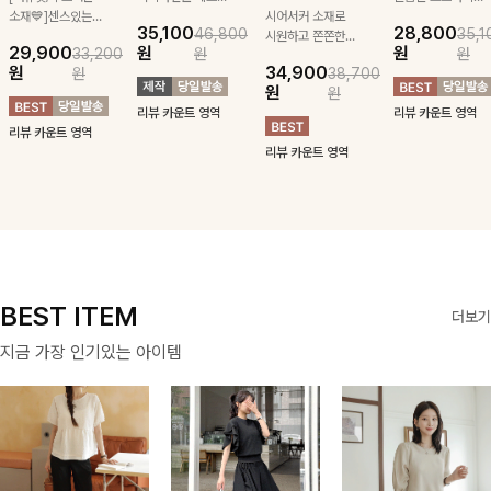
소재💙]센스있는
잡아주는 스트링과
시어서커 소재로
패턴과 조화로운
35,100
28,800
46,800
35,1
스트라이프 패턴에
깔끔한 스트라이프
시원하고 쫀쫀한
배색으로 멋스러운
29,900
원
원
33,200
원
원
귀여운 퍼피 펜던
패턴에 링클프리!
텐션감으로 언제든
포인트를 은은하게
원
34,900
원
38,700
트로 포인트를 선
💙플레어지는 롱한
편안하게 입혀질
더했고 브이넥 라
원
원
사하는 니트 가디
기장감까지 완벽한
블라우스- 단정한
인과 루즈한 핏감
리뷰 카운트 영역
리뷰 카운트 영역
건을 소개할게요 :)
데일리 원피스:B
카라와 풍성한 퍼
으로 여리여리한
리뷰 카운트 영역
프 소매로 여성스
실루엣을 만들어주
리뷰 카운트 영역
러움을 더했어요 :)
는 니트에요~!
BEST ITEM
더보기
지금 가장 인기있는 아이템