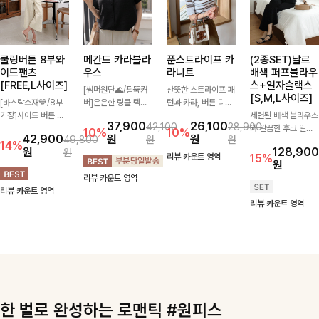
쿨링버튼 8부와
메칸드 카라블라
푼스트라이프 카
(2종SET)날르
이드팬츠
우스
라니트
배색 퍼프블라우
[FREE,L사이즈]
스+일자슬랙스
[썸머원단🌊/팔뚝커
산뜻한 스트라이프 패
[S,M,L사이즈]
[바스락소재💙/8부
버]은은한 링클 텍스
턴과 카라, 버튼 디테
기장]사이드 버튼 디
처와 여유로운 실루엣
일이 어우러져 단정하
세련된 배색 블라우스
37,900
26,100
42,100
28,900
테일이 은은한 포인트
이 만나 내추럴하면서
면서도 세련된 무드를
와 깔끔한 후크 일자
10%
10%
42,900
원
원
49,800
원
원
가 되어주는 와이드
도 세련된 무드를 연
완성해주는 니트 🤍
슬랙스를 함께 구성한
14%
원
128,900
원
팬츠입니다. 여유롭게
출해주는 블라우스-
부드럽고 가벼운 착용
세트입니다. 허리 라
리뷰 카운트 영역
15%
원
떨어지는 실루엣과 가
데일리룩부터 출근룩
감으로 데님부터 슬랙
인을 자연스럽게 살려
리뷰 카운트 영역
볍게 바스락거리는 소
까지 다양하게 활용하
스까지 다양하게 매치
주는 블라우스와 롱한
리뷰 카운트 영역
재감으로 시원하고 편
기 좋은 베이직한 디
하기 좋아 데일리룩부
일자핏 슬랙스가 만나
리뷰 카운트 영역
안하게 즐기기 좋은
자인!
터 출근룩까지 활용도
단정하면서도 고급스
아이템-
높게 즐기기 좋은 아
러운 실루엣을 완성해
이템이에요 ✨
드려요.
한 벌로 완성하는 로맨틱 #원피스