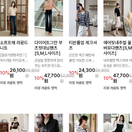
소프트해 라운드
다이어트그만 부
티븐롤업 체크셔
에어핏내추럴 울
니트
츠컷데님팬츠
츠
버뮤다팬츠[S,M
[S,M,L사이즈]
사이즈]
[깔끔기본템추천🤍]
은은한 체크 패턴과
부드러운 터치감과 군
군살을 쫀쫀하게 잡아
롤업 가능한 소매 디
내추럴한 텍스처와 여
더더기 없는 디자인으
주는 부츠컷 핏으로
테일로 다양한 분위기
유로운 와이드핏으로
26,100
24,300
28,900
26,900
로 매일 손이 가는 자
다리 라인을 이쁘고
를 연출하실 수 있어
군살은 자연스럽게 커
10%
10%
원
47,700
원
47,700
원
52,900
원
5
체제작 니트입니다.
깔끔하게 만들어주고
요🌿 차르르 흐르는
버해드리는 버뮤다 팬
10%
10%
원
원
원
자연스럽게 떨어지는
진청 색감으로 더욱
가벼운 소재와 여유로
츠 🤍 깔끔한 허리 디
리뷰 카운트 영역
리뷰 카운트 영역
여유핏과 깔끔한 라운
슬림해보이는 효과를
운 핏으로 단독은 물
테일과 편안한 착용감
리뷰 카운트 영역
리뷰 카운트 영역
드넥으로 단독은 물론
주는 데님팬츠!
론 아우터처럼 툭 걸
으로 데일리부터 출근
이너로도 활용하기 좋
쳐도 멋스러운 데일리
룩까지 산뜻하게 즐기
아요.
셔츠입니다
기 좋은 팬츠예요!