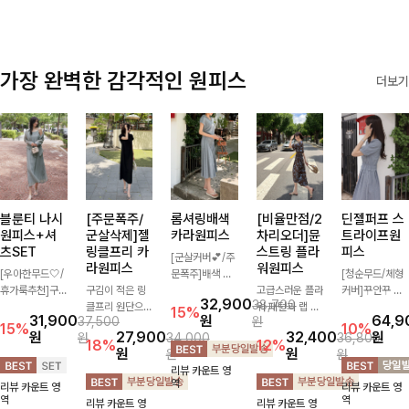
가장 완벽한 감각적인 원피스
더보기
블룬티 나시
[주문폭주/
롬셔링배색
[비율만점/2
딘젤퍼프 스
원피스+셔
군살삭제]젤
카라원피스
차리오더]뮨
트라이프원
츠SET
링클프리 카
스트링 플라
피스
[군살커버💕/주
라원피스
워원피스
[우아한무드🤍/
문폭주]배색 카
[청순무드/체형
휴가룩추천]구
구김이 적은 링
라와 스트라이프
고급스러운 플라
커버]꾸안꾸 무
32,900
38,700
김이 덜한 링클
클프리 원단으로
패턴으로 캐주얼
워 패턴과 랩 디
드의 정석🤍 가
15%
31,900
원
64,9
37,500
원
소재의 나시원피
항상 깔끔하게
한 무드를 더한
자인으로 여성스
볍고 산뜻한 착
15%
10%
원
27,900
32,400
원
원
34,000
36,800
스+셔츠 조합으
착용 가능하며
롱 원피스 🖤 셔
러우면서 세련된
용감으로 여름
18%
12%
원
원
원
원
로 코디 걱정없
일자로 떨어지는
링 디테일과 쫀
분위기를 더해주
내내 손이 자주
리뷰 카운트 영
이 여성스럽고
넉넉한 핏으로
쫀한 스판 소재
며 스트링이 내
가는 원피스예
역
리뷰 카운트 영
리뷰 카운트 영
편안하게 즐길
군살을 완벽히
로 편안하면서도
장되어있어 슬림
요- 은은한 스트
역
역
리뷰 카운트 영
리뷰 카운트 영
수 있는 아이템
커버해주는 원피
여성스럽게 연출
하게 핏을 조절
라이프 패턴과