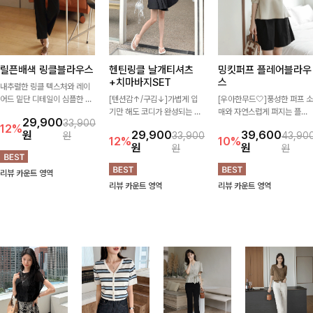
릴픈배색 링클블라우스
헨틴링클 날개티셔츠
밍킷퍼프 플레어블라우
+치마바지SET
스
내추럴한 링클 텍스처와 레이
어드 밑단 디테일이 심플한 디
[텐션감↑/구김↓]가볍게 입
[우아한무드🤍]풍성한 퍼프 소
자인에 포인트를 더해주며, 가
기만 해도 코디가 완성되는 세
매와 자연스럽게 퍼지는 플레
29,900
33,900
볍게 툭 입기만 해도 멋스러운
트 아이템으로, 자연스럽게 퍼
어 실루엣이 여성스러운 무드
12%
원
29,900
39,600
원
33,900
43,90
스타일을 완성해드려요- 여유
지는 프릴 날개 소매가 우아한
를 완성해주는 블라우스 🤍 체
12%
10%
원
원
원
원
로운 핏으로 군살은 자연스럽
포인트를 더해드립니다💕 잔
형을 자연스럽게 커버해주며
게 커버해주고, 편안한 착용감
잔한 링클 텍스처 소재와 편안
걸을 때마다 살랑이는 핏으로
리뷰 카운트 영역
까지 더해 손이 자주 가는 데일
한 허리밴딩으로 하루 종일 산
데일리룩부터 데이트룩까지 화
리뷰 카운트 영역
리뷰 카운트 영역
리 아이템이랍니다🤍
뜻하고 쾌적하게 즐겨보세요!
사하게 즐기기 좋은 아이템이
에요 ✨