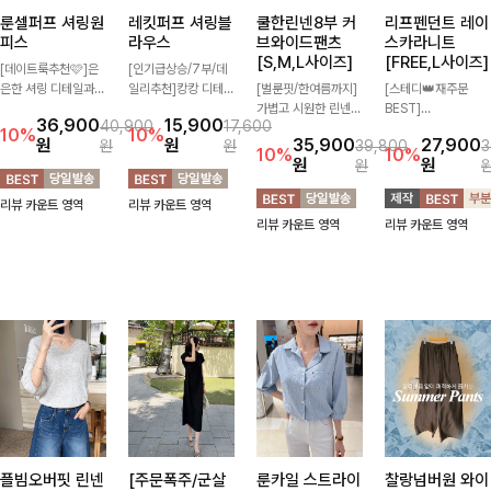
룬셀퍼프 셔링원
레킷퍼프 셔링블
쿨한린넨8부 커
리프펜던트 레이
피스
라우스
브와이드팬츠
스카라니트
[S,M,L사이즈]
[FREE,L사이즈]
[데이트룩추천🩷]은
[인기급상승/7부/데
은한 셔링 디테일과
일리추천]캉캉 디테일
[벌룬핏/한여름까지]
[스테디👑재주문
퍼프 소매가 어우러져
이 더해져 사랑스럽고
가볍고 시원한 린넨
BEST]
36,900
15,900
40,900
17,600
사랑스러운 무드를 완
풍성한 실루엣을 완성
혼방 소재로 한여름까
사랑스러움 가득 담은
10%
10%
원
원
35,900
27,900
원
원
39,800
3
성해주는 원피스🤍
해주는 블라우스 🤍
지 쾌적하게 즐기기
카라 니트에 펜던트
10%
10%
원
원
원
허리 스모크 밴딩이
가볍게 퍼지는 핏으로
좋은 8부 커브 와이드
포인트까지 톡-톡 얼
슬림한 실루엣을 연출
체형을 자연스럽게 커
팬츠 🤍 자연스럽게
굴을 밝혀주는 컬러와
리뷰 카운트 영역
리뷰 카운트 영역
해주며, 자연스럽게
버해주며 여성스럽게
떨어지는 커브핏이 멋
함께 해요-
리뷰 카운트 영역
리뷰 카운트 영역
퍼지는 플레어 라인으
즐기기 좋아요 ✨
스러운 실루엣을 연출
로 여성스럽고 편안하
해줘요 ✨
게 즐기기 좋아요
플빔오버핏 린넨
[주문폭주/군살
룬카일 스트라이
찰랑넘버원 와이