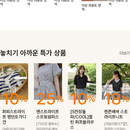
리뷰 카운트 영
리뷰 카운트 영
리뷰 카운트 영
리뷰 카운트 영
적함도 챙겨드려
날에도 편안하게
해도 멋스럽게
핏이 멋스러운,
무드가 느껴져요
역
역
역
역
리뷰 카운트 영
요 :)
착용 가능한 반
스타일링돼요
쾌적하면서 세련
🩶 가볍고 시원
역
팔자켓입니다-!
된 무드의 썸머
한 소재감으로
반팔자켓 -
여름에도 부담
없이 툭 걸치기
좋은 아이템!
놓치기 아까운 특가 상품
더보기
10
25
10
18
%
%
%
%
퍼피스트라이
밴스트라이프
[5천장돌
켄픈배색 스트
프 펜던트가디
스트링원피스
파/COOL]멜
라이프니트
건
틴 퍼프블라우
[700장 돌파☆]
[데일리BEST🏆]
스
[여유핏/부드러운
허리라인을 예쁘게
깔끔한 스트라이프