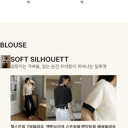
역
역
이에요:)
스에요🖤
돼요
할 수 있어요🤍
여유로운 핏이
만나 편안함은
물론, 고급스러
운 분위기까지
더해드립니다
BLOUSE
DOUBLE THE JOY
SOFT SILHOUETT
COZY ESSENTIAL
함께할 때 더욱 완벽한, 합리적인 선택으로 채우는 즐거움
살랑이는 가벼움, 입는 순간 우아함이 피어나는 실루엣
매일의 일상을 부드럽게 감싸줄 니트 컬렉션
론클디 브이넥니트
칠스트라이프 카라7
셀드펜던트 7부니트
첼스트링 7부블라우
맨튼브이넥 스트링블
펜밋링클 배색블라우