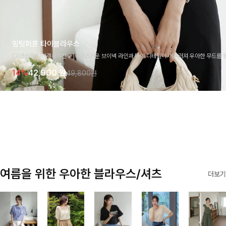
밍팃퍼프 타이블라우스
[고급스러움/하객룩추천💎]여성스러운 브이넥 라인과 타이 디테일이 어우러져 우아한 무드를 
라우스 🤍 여유로운 7부 소매로 편안하게 착용되며 데일리룩부터 출근룩, 하객룩까지 세련된
14%
42,900
원
49,800원
기 좋은 아이템이에요
여름을 위한 우아한 블라우스/셔츠
더보기