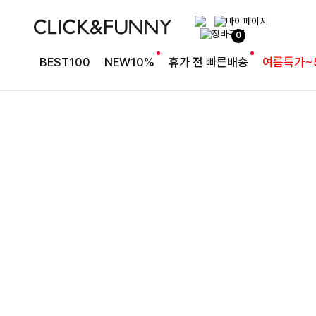
완성도 높은 원피스SET
0
특스트라이프 링클원피스+스트링자켓SET
BEST100
NEW10%
휴가 전 빠른배송
여름특가~