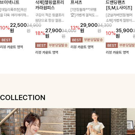
브이넥니트
삭제]젤링클프리
프셔츠
드밴딩팬츠
카라원피스
[S,M,L사이즈]
[데일리룩추천]목선
[1만장돌파**1위템
을 더욱 여리여리하게
구김이 적은 링클프리
🏆]가볍게 걸쳐도 살
[군살커버만점/썸머
연출해주는 브이넥 디
원단으로 항상 깔끔하
아나는 산뜻한 컬러
소재]가볍게 찰랑이는
22,500
29,900
24,900
34,300
자인으로 깔끔한 무드
게 착용 가능하며 일
감, 여름에 딱 맞는 코
원단과 여유로운 와이
10%
13%
원
27,900
원
35,900
원
34,000
원
를 완성해주는 니트
자로 떨어지는 넉넉한
튼 셔츠❤️ 여유 있는
드 핏으로 하루 종일
18%
10%
원
원
원
🤍 부드러운 착용감
핏으로 군살을 완벽히
핏과 스트라이프 패
편안하게 착용하실 수
과 베이직한 실루엣으
커버해주는 원피스에
턴, 자연스러운 실루
있는 팬츠입니다 🖤
리뷰 카운트 영역
리뷰 카운트 영역
로 단독은 물론 다양
요🖤
엣으로 데일리 코디에
✨ 허리 전체 밴딩과
리뷰 카운트 영역
리뷰 카운트 영역
한 아우터와 레이어드
부담 없이 매치된답니
스트링 디테일로 안정
하기 좋아 데일리하게
다:)
감 있는 착용감을 더
즐기기 좋은 아이템이
해드려요!
에요 ✨
COLLECTION