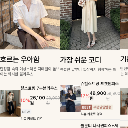
기
흐르는 우아함
가장 쉬운 코디
탄탄
단정함 속의 여성스러운 디테일이 돋보
특별한 날부터 일상까지 함께하는 룩
는 
이는 화사한 블라우스
쥬빌스트링 포켓원피스
첼스트링 7부블라우스
48,900
58,900
17%
26,100
원
28,900
원
10%
원
원
리뷰 카운트 영역
리뷰 카운트 영역
블룬티 나시원피스+셔