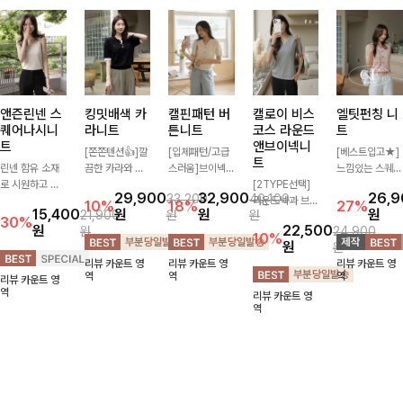
앤즌린넨 스
킹밋배색 카
캘핀패턴 버
캘로이 비스
엘팃펀칭 니
퀘어나시니
라니트
튼니트
코스 라운드
트
트
앤브이넥니
[쫀쫀텐션👍]깔
[입체패턴/고급
[베스트입고★]
트
린넨 함유 소재
끔한 카라와 반
스러움]브이넥
느낌있는 스퀘어
로 시원하고 쾌
오픈 디자인이
라인과 감각적인
[2TYPE선택]
펀칭과 골드버튼
29,900
32,900
26,
33,200
40,100
적하게 즐기기
만나 하나만 입
패턴이 어우러져
라운드넥과 브이
으로 세련됨이
10%
18%
27%
15,400
원
원
원
21,900
원
원
좋은 나시 니트
어도 완성도 높
포인트 있게 즐
넥 두 가지 디자
묻어나는 니트:)
30%
원
22,500
원
24,900
🌿 깔끔한 스퀘
은 스타일링을
기기 좋은 가디
인으로 취향에
시원쫀쫀함 가
10%
원
원
어넥 디자인이
연출해드려요 부
건 🤍 가볍게 걸
맞게 선택 가능
득, 여성스러운
리뷰 카운트 영
리뷰 카운트 영
리뷰 카운트 영
쇄골 라인을 더
담 없이 즐기기
쳐주기만 해도
한 베이직 니트
룩을 완성해봐요
역
역
역
리뷰 카운트 영
욱 여리하고 여
좋은 데일리 니
스타일리시한 무
🤍 깔끔한 실루
♡
역
리뷰 카운트 영
성스럽게 연출해
트로 어디에나
드를 더해주어
엣과 부드러운
역
드립니다
손쉽게 매치됩니
데일리하게 활용
착용감으로 단독
다
하기 좋아요 ✨
은 물론 이너까
지 활용도 높게
즐기기 좋아요
✨