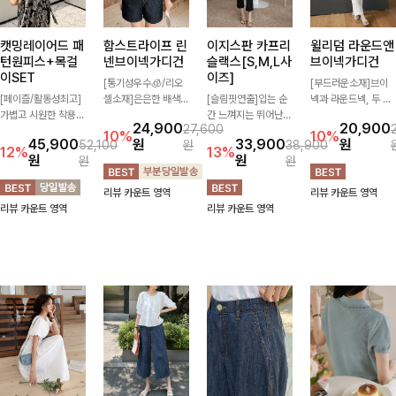
캣밍레이어드 패
함스트라이프 린
이지스판 카프리
윌리덤 라운드앤
턴원피스+목걸
넨브이넥가디건
슬랙스[S,M,L사
브이넥가디건
이SET
이즈]
[통기성우수🧊/리오
[부드러운소재]브이
[페이즐/활동성최고]
셀소재]은은한 배색
[슬림핏연출]입는 순
넥과 라운드넥, 두 가
가볍고 시원한 착용감
스트라이프 패턴으로
간 느껴지는 뛰어난
지 넥 라인 중 취향에
24,900
20,900
27,600
으로 여름 내내 부담
캐주얼하면서도 산뜻
신축성으로 활동량 많
맞게 선택할 수 있는
10%
10%
45,900
원
33,900
원
52,100
원
38,900
없이 즐기기 좋은 라
한 무드 살려주는 니
은 날에도 편안하게
활용도 높은 가디건
12%
13%
원
원
원
원
운드 니트 🤍 베이직
트 가디건 💛 브이넥
🌿 발목이 드러나는
🤍 부드러운 착용감
한 디자인으로 다양한
라인에 슬림하게 떨어
카프리 기장이 다리
과 베이직한 디자인으
리뷰 카운트 영역
리뷰 카운트 영역
하의와 손쉽게 매치되
지는 핏 더해져 단독
라인을 더욱 길고 산
로 단독은 물론 가볍
리뷰 카운트 영역
리뷰 카운트 영역
어 데일리하게 활용하
으로도 여리하고 세련
뜻하게 보여주며, 깔
게 걸쳐 입기 좋아 데
기 좋아요 ✨
되게 입어져요-
끔한 실루엣으로 출근
일리룩부터 출근룩까
룩부터 데일리룩까지
지 다양하게 즐기기
활용도 높게 즐기기
좋은 아이템이에요 ✨
좋습니다