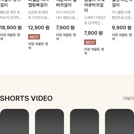
걸이
컬링목걸이
버귀걸이
어큐빅귀걸
걸이
이
볼드한 체인 모
은은한 링 펜던
미니 사이즈의
미니멀한 리본
티브가 감각적인
트 디자인으로
나비 쉐입으로
스퀘어 디자인으
펜던트로 은은한
포인트가 되어주
심플한 POINT,
은은하게 빛을
로 감각적인 무
포인트를 더해주
18,900
원
12,900
원
7,900
원
9,900
원
는 귀걸이- 심플
써지컬스틸 소재
내어줄 이어링,
드를 더했고 그
는 목걸이예요.
7,900
원
하면서도 존재감
로 변색 걱정 없
과하지 않은 포
안에 큐빅을 담
골드, 실버 컬러
리뷰 카운트 영
리뷰 카운트 영
리뷰 카운트 영
있는 디자인으로
역
이 데일리로 착
인트가 되어줘
역
아 더욱 고급스
로 구성돼 어떤
역
리뷰 카운트 영
데일리룩부터 스
용하기 좋아요-
데일리로 착용하
럽게 연출되는
룩에도 부담 없
역
리뷰 카운트 영
타일리시한 포인
기 좋아요:)
귀걸이에요~!
이 매치하기 좋
역
트룩까지 다양하
아요
게 매치하기 좋
은 아이템💎
SHORTS VIDEO
더보기