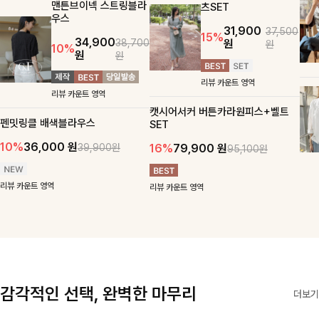
맨튼브이넥 스트링블라
츠SET
우스
31,900
37,500
15%
34,900
원
38,700
원
10%
원
원
리뷰 카운트 영역
리뷰 카운트 영역
캣시어서커 버튼카라원피스+벨트
펜밋링클 배색블라우스
SET
10%
36,000
원
16%
79,900
원
39,900원
95,100원
리뷰 카운트 영역
리뷰 카운트 영역
감각적인 선택, 완벽한 마무리
더보기