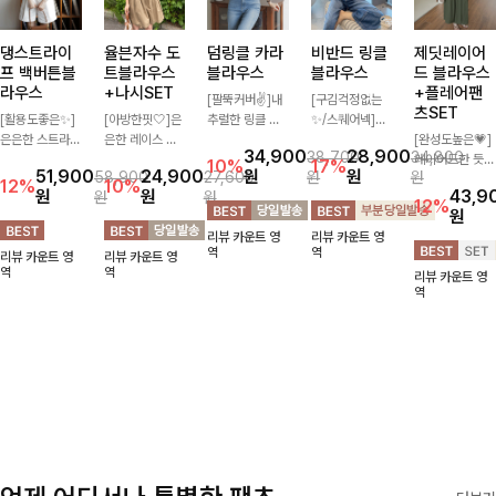
댕스트라이
율븐자수 도
덤링클 카라
비반드 링클
제딧레이어
프 백버튼블
트블라우스
블라우스
블라우스
드 블라우스
라우스
+나시SET
+플레어팬
[팔뚝커버✌]내
[구김걱정없는
츠SET
[활용도좋은✨]
[아방한핏🤍]은
추럴한 링클 텍
✨/스퀘어넥]입
은은한 스트라이
은한 레이스 자
스처로 분위기
체감 있는 링클
[완성도높은💗]
34,900
28,900
38,700
34,800
프 패턴이 더해
수와 도트 패턴
있게 입어지는
엠보 텍스처가
레이어드한 듯
10%
17%
51,900
24,900
원
원
58,900
27,600
원
원
져 심플한 코디
으로 사랑스러운
블라우스🖤 브
돋보이는 블라우
자연스러운 나시
12%
10%
원
원
43,9
원
원
에도 세련된 포
감성 가득 담았
이넥 카라 디자
스- 여유로운 실
와 버튼 원피스
12%
원
인트를 더해드리
으며 나시 세트
인에 여유로운
루엣과 물결 짜
가 함께 구성된
리뷰 카운트 영
리뷰 카운트 영
며 깔끔한 스트
구성으로 이너
소매핏 더해져
임 소매 디테일
세트 아이템입니
역
역
리뷰 카운트 영
리뷰 카운트 영
라이프 디테일로
걱정없이 손쉽게
여리하면서도 시
이 더해져 편안
다. 코디 고민 없
역
역
리뷰 카운트 영
유행 없이 오래
코디 가능한 블
원한 무드로 즐
하면서도 여성스
이 한 벌만으로
역
함께하기 좋은
라우스에요:)
기기 좋아요-
러운 무드를 연
도 내추럴하면서
블라우스예요
출해드려요!
여성스러운 썸머
룩 완성!