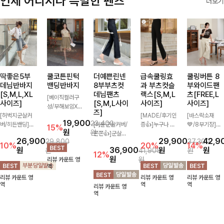
언제 어디서나 특별한 팬츠
더보기
딱좋은5부
쿨코튼핀턱
더예쁜린넨
급속쿨링효
쿨링버튼 8
데님반바지
밴딩반바지
8부부츠컷
과 부츠컷슬
부와이드팬
[S,M,L,XL
데님팬츠
랙스[S,M,L
츠[FREE,L
[베이직컬러구
사이즈]
[S,M,L사이
사이즈]
사이즈]
성/부해보임X]
즈]
[허벅지군살커
와이드하게 떨어
[MADE/후기인
[바스락소재
19,900
23,400
버/히든밴딩]여
지는 핏으로 편
[미운군살커버/
증👍]누구나 갖
💙/8부기장]사
15%
원
원
유롭게 떨어지는
안하면서도 멋스
쫀쫀👍]군살을
고 싶어할 슬랙
이드 버튼 디테
26,900
29,900
42,9
29,800
37,300
와이드핏과 부담
럽게 입어지는
잡아주는 깔끔한
스:)베이직하지
일이 은은한 포
10%
20%
14%
원
36,900
원
원
원
41,900
원
없는 5부 기장
밴딩 반바지🤎
부츠컷 핏에 발
만 부츠컷으로
인트가 되어주는
12%
원
원
리뷰 카운트 영
으로 편안하게
넉넉한 포켓 디
목이 드러나는
이쁜 핏 연출은
와이드 팬츠입니
역
즐기기 좋은 데
테일 더해져 데
8부 기장으로
물론,쫀쫀한 스
다. 여유롭게 떨
리뷰 카운트 영
리뷰 카운트 영
리뷰 카운트 영
님 팬츠 ✨ 빈티
일리룩부터 여행
다리를 슬림하고
판끼로 하루종일
어지는 실루엣과
역
역
역
리뷰 카운트 영
지한 워싱감이
룩까지 활용도
길어보이게 만들
편안하게!
가볍게 바스락거
역
더해져 캐주얼하
높게 즐겨지는
어주며 생지 소
리는 소재감으로
면서도 트렌디한
아이템!
재로 멋을 더한
시원하고 편안하
무드로 연출
데님팬츠에요~!
게 즐기기 좋은
아이템-