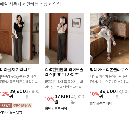
매일 새롭게 제안하는 신상 라인업
더리골지 카라니트
강력한편안함 와이드슬
펌레이스 리본블라우스
랙스[FREE,L사이즈]
[텐션감 굿👍]클래식한 배색
레이스 자수가 들어간 커다란
카라와 골드 버튼 디테일이 세
군더더기 없이 툭 떨어지는 와
카라와 리본으로 여성스러우면
련된 포인트를 더해주는 니트
이드핏으로 세련된 실루엣을
서 사랑스러운 무드가 가득 느
29,900
39,600
33,900
43,90
입니다. 세로 골지 짜임이 슬림
완성해주는 슬랙스입니다. 깔
껴지는 블라우스에요🤎
12%
10%
원
37,800
원
원
41,900
원
한 실루엣을 연출해 단정하면
끔한 디자인과 롱한 기장감으
10%
원
원
서도 여성스러운 무드를 완성
로 다리가 길어 보이고 뒷밴딩
리뷰 카운트 영역
해드려요.
으로 편안하기까지-
리뷰 카운트 영역
리뷰 카운트 영역