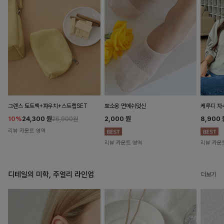
뽀소옹 면메쉬덧신
그렌스 토트백+파우치+스트랩SET
케루디 자
2,000
원
10%
24,300
원
8,900
26,900원
리뷰 카운트 영역
리뷰 카운트 영역
리뷰 카운
디테일의 미학, 주얼리 라인업
더보기