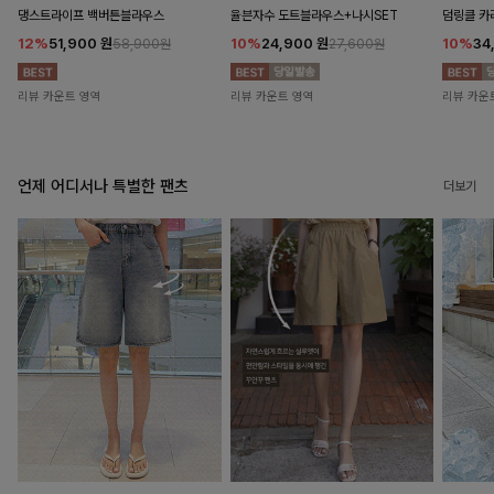
댕스트라이프 백버튼블라우스
율븐자수 도트블라우스+나시SET
덤링클 카
12%
51,900
원
10%
24,900
원
10%
34
58,900원
27,600원
리뷰 카운트 영역
리뷰 카운트 영역
리뷰 카운
언제 어디서나 특별한 팬츠
더보기