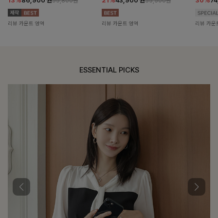
13%
86,900
원
21%
43,900
원
30%
7
99,800원
55,500원
리뷰 카운트 영역
리뷰 카운트 영역
리뷰 카운
ESSENTIAL PICKS