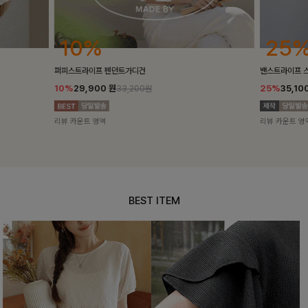
25%
10%
밴스트라이프 스트링원피스
[5천장돌파/C
25%
35,100
원
10%
34,90
46,800원
리뷰 카운트 영역
리뷰 카운트 영
BEST ITEM