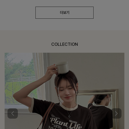
더보기
COLLECTION
가장 쉬운 코디
특별한 날부터 일상까지 함께하는 룩
쥬빌스트링 포켓원피스
17%
48,900
원
58,900원
리뷰 카운트 영역
블룬티 나시원피스+셔츠SET