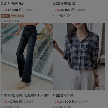
콘브이넥 라벨티셔츠
소프트해 라운드니트
10%
17,900
원
10%
26,100
원
19,800원
28,900원
리뷰 카운트 영역
리뷰 카운트 영역
다이어트그만 부츠컷데님팬츠[S,M,L사이즈]
티븐롤업 체크셔츠
10%
47,700
원
10%
24,300
원
52,900원
26,900원
리뷰 카운트 영역
리뷰 카운트 영역