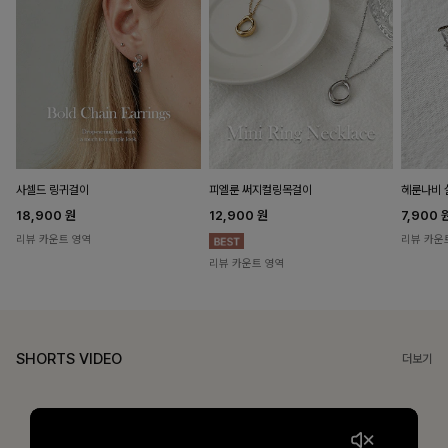
헤룬나비 
사셀드 링귀걸이
피엘룬 써지컬링목걸이
7,900
18,900
원
12,900
원
리뷰 카운
리뷰 카운트 영역
리뷰 카운트 영역
SHORTS VIDEO
더보기