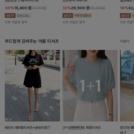
앤즌린넨 스퀘어나시니트
킹밋배색 카라니트
캘핀패턴 
30%
15,400
원
10%
29,900
원
18%
32
21,900원
33,200원
리뷰 카운트 영역
리뷰 카운트 영역
리뷰 카운
부드럽게 감싸주는 여름 티셔츠
더보기
테킷미 레터링티셔츠+반바지SET
(1+1)앤튼펜던트 퍼프티셔츠
밍디아 
SET