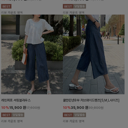
리뷰 카운트 영역
리뷰 카운트 영역
레킷퍼프 셔링블라우스
쿨한린넨8부 커브와이드팬츠[S,M,L사이즈]
10%
15,900
원
10%
35,900
원
17,600원
39,800원
리뷰 카운트 영역
리뷰 카운트 영역