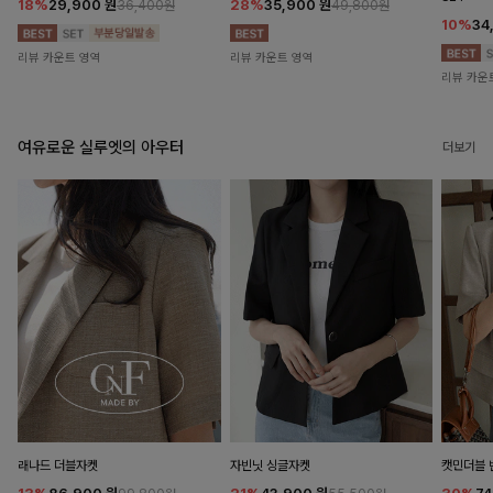
18%
29,900
원
28%
35,900
원
36,400원
49,800원
10%
34
리뷰 카운트 영역
리뷰 카운트 영역
리뷰 카운
여유로운 실루엣의 아우터
더보기
래나드 더블자켓
자빈닛 싱글자켓
캣민더블 