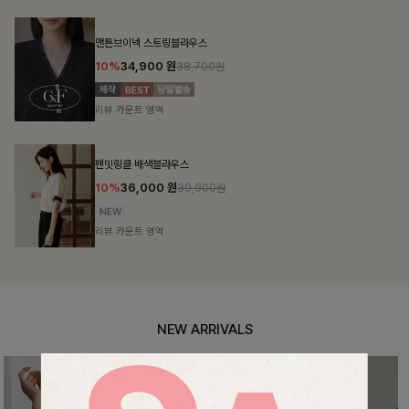
맨튼브이넥 스트링블라우스
10%
34,900
원
38,700원
리뷰 카운트 영역
펜밋링클 배색블라우스
10%
36,000
원
39,900원
리뷰 카운트 영역
NEW ARRIVALS