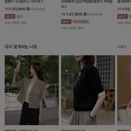
블룬티 나시원피스+셔츠SET
[주문폭주/군살삭제]젤링클프리 카라원
롬셔링배
피스
15%
31,900
원
15%
32
37,500원
18%
27,900
원
34,000원
리뷰 카운트 영역
리뷰 카운
리뷰 카운트 영역
다시 찾게되는 니트
더보기