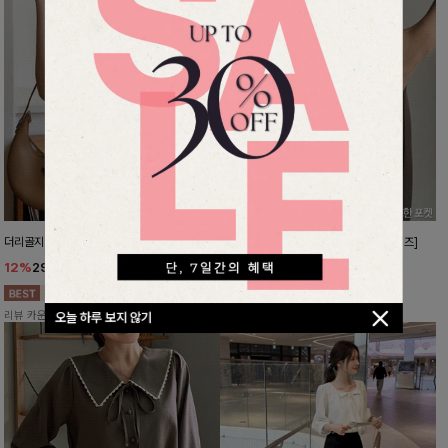
더리골지 카라니트
강력한편안함 와이드슬랙스[FREE,L사이즈]
12%
29,900
원
10%
37,800
원
33,900원
41,900원
리뷰 카운트 영역
리뷰 카운트 영역
오늘 하루 보지 않기