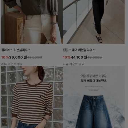
펌레이스 리본블라우스
럽틸스퀘어 리본블라우스
10%
39,600
원
10%
44,100
원
43,900원
48,900원
리뷰 카운트 영역
리뷰 카운트 영역