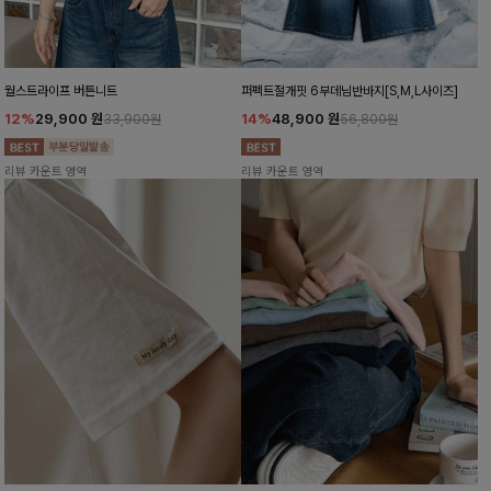
월스트라이프 버튼니트
퍼펙트절개핏 6부데님반바지[S,M,L사이즈]
12%
29,900
원
14%
48,900
원
33,900원
56,800원
리뷰 카운트 영역
리뷰 카운트 영역