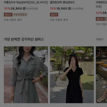
딱좋은5부 데님반바지[S,M,L,XL사이즈]
쿨코튼핀턱 밴딩반바지
더예쁜린넨
이즈]
10%
26,900
원
15%
19,900
원
29,800원
23,400원
12%
36
리뷰 카운트 영역
리뷰 카운트 영역
리뷰 카운
가장 완벽한 감각적인 원피스
더보기