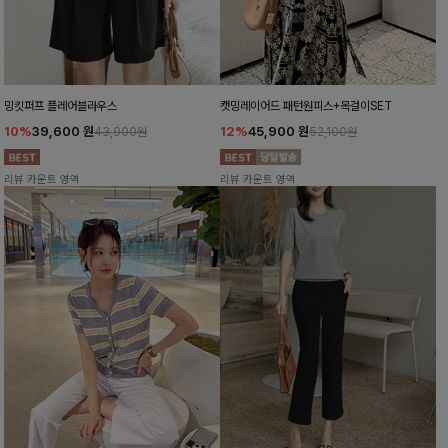
밍킷퍼프 플레어블라우스
캣밍레이어드 패턴원피스+목걸이SET
10%
39,600
원
12%
45,900
원
43,900원
52,100원
리뷰 카운트 영역
리뷰 카운트 영역