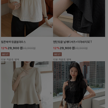
릴픈배색 링클블라우스
헨틴링클 날개티셔츠+치마바지SET
12%
29,900
원
12%
29,900
원
33,900원
33,900원
리뷰 카운트 영역
리뷰 카운트 영역