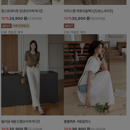
함스트라이프 린넨브이넥가디건
이지스판 카프리슬랙스[S,M,L사이즈]
10%
24,900
원
13%
33,900
원
27,600원
38,900원
리뷰 카운트 영역
리뷰 카운트 영역
윌리덤 라운드앤브이넥가디건
룬셀퍼프 셔링원피스
10%
20,900
원
10%
36,900
원
23,200원
40,900원