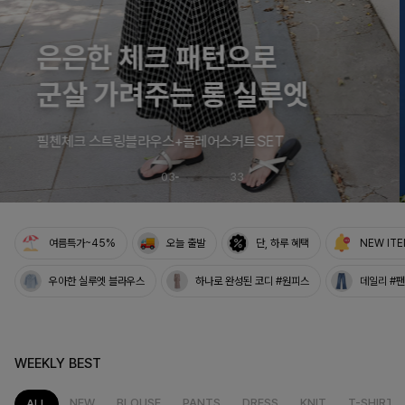
03
33
여름특가~45%
오늘 출발
단, 하루 혜택
NEW IT
우아한 실루엣 블라우스
하나로 완성된 코디 #원피스
데일리 #
WEEKLY BEST
NEW
BLOUSE
PANTS
DRESS
KNIT
T-SHIRT
ALL