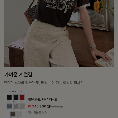
15%
31,900
원
37,500원
리뷰 카운트 영역
캣시어서커 버튼카라원피스+벨트SET
16%
79,900
원
95,100원
리뷰 카운트 영역