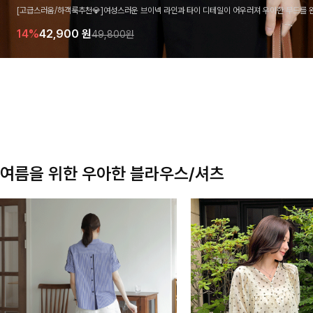
[고급스러움/하객룩추천💎]여성스러운 브이넥 라인과 타이 디테일이 어우러져 우아한 무드를 
라우스 🤍 여유로운 7부 소매로 편안하게 착용되며 데일리룩부터 출근룩, 하객룩까지 세련된
14%
42,900
원
49,800원
기 좋은 아이템이에요
여름을 위한 우아한 블라우스/셔츠