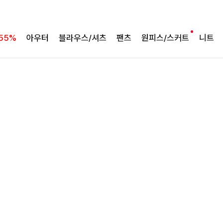
여유로운 핏의 코튼 팬츠
라인보정핏 절개코튼와이드팬츠[S,M,L사이즈]
55%
아우터
블라우스/셔츠
팬츠
원피스/스커트
니트