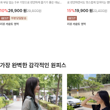
과 부담 없는 5부 기장으로 편안하게 즐기기 좋은 데님
로 편안하면서도 멋스럽게 입어지는 밴딩
팬츠 ✨ 빈티지한 워싱감이 더해져 캐주얼하면서도 트렌
한 포켓 디테일 더해져 데일리룩부터 
10%
26,900
원
15%
19,900
원
29,800원
23,400원
디한 무드로 연출
높게 즐겨지는 아이템!
리뷰 카운트 영역
리뷰 카운트 영역
가장 완벽한 감각적인 원피스