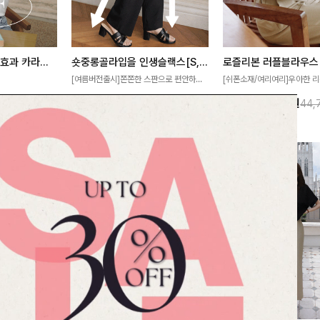
[재구매율1위] 냉감효과 카라니트
숏중롱골라입을 인생슬랙스[S,M,L,XL사이즈]
로즐리본 러플블라우스
[여름버전출시]쫀쫀한 스판으로 편안하게
[쉬폰소재/여리여리]우아한 리
필요가 없어요!얇
착용되어 누구나 입기 좋은 데일리 슬랙스!
연스럽게 흐르는 러플 디테일
10%
32,900
원
13%
38,900
원
32,800원
36,500원
44,
여름에도 시원하게
숏·기본·롱 기장과 와이드·부츠컷 핏까지 취
분위기를 더해주는 블라우스 
다
향에 맞게 선택할 수 있어 더욱 만족스러워
한 소재감과 여유롭게 떨어지
요
얼굴까지 화사해 보이며 세련
좋아요