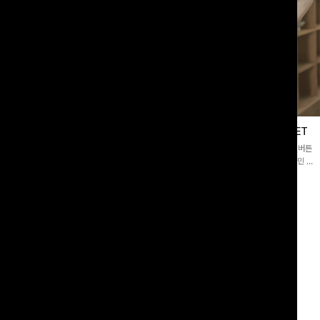
블라우스
제딧레이어드 블라우스+플레어팬츠SET
스퀘어넥]입체감 있는 링클 엠보 텍스
[완성도높은💗]레이어드한 듯 자연스러운 나시와 버튼
라우스- 여유로운 실루엣과 물결 짜임
원피스가 함께 구성된 세트 아이템입니다. 코디 고민 없
더해져 편안하면서도 여성스러운 무드를
이 한 벌만으로도 내추럴하면서 여성스러운 썸머룩 완성!
00
원
12%
43,900
원
34,800원
49,800원
리뷰 카운트 영역