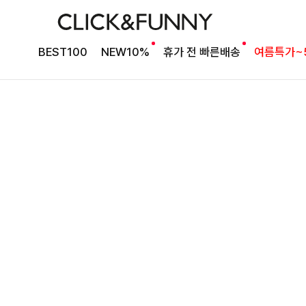
취향 맞게 선택 가능한
윌리덤 라운드앤브이넥가디건
BEST100
NEW10%
휴가 전 빠른배송
여름특가~