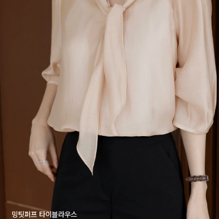
밍팃퍼프 타이블라우스