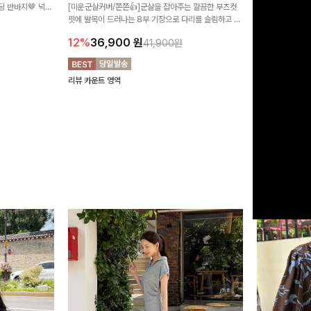
 반바지🤎 넉넉
[미운군살커버/쫀쫀👍]군살을 잡아주는 깔끔한 부츠컷
직하지만 부츠컷으
여행룩까지 활용도
핏에 발목이 드러나는 8부 기장으로 다리를 슬림하고 길
로 하루종일 편안
20%
29,9
어보이게 만들어주며 생지 소재로 멋을 더한 데님팬츠에
12%
36,900
원
41,900원
요~!
리뷰 카운트 영역
리뷰 카운트 영역