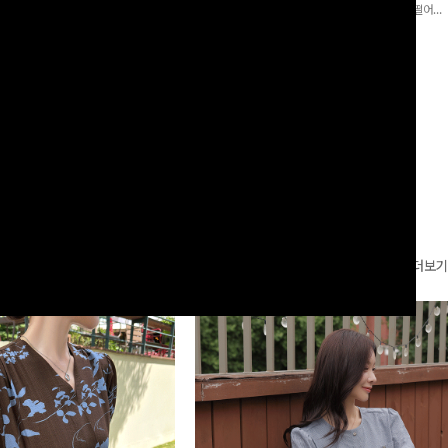
로 이쁜 핏 연출은 물론,쫀쫀한 스판끼
포인트가 되어주는 와이드 팬츠입니다. 여유롭게 떨어지
하게!
는 실루엣과 가볍게 바스락거리는 소재감으로 시원하고
00
원
14%
42,900
원
37,300원
49,800원
편안하게 즐기기 좋은 아이템-
리뷰 카운트 영역
더보기