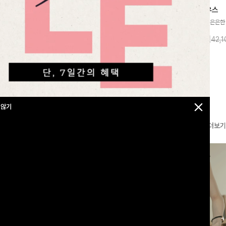
찰랑넘버원 와이드밴딩팬츠[S,M,L사이즈]
메칸드 카라블라우스
라우스
[군살커버만점/썸머소재]가볍게 찰랑이는
[썸머원단🌊/팔뚝커버]은은한
지]가볍고 내추럴
원단과 여유로운 와이드 핏으로 하루 종일
와 여유로운 실루엣이 만나 
라우스로, 답답함
10%
35,900
원
10%
37,900
원
39,800원
42,
43,600원
편안하게 착용하실 수 있는 팬츠입니다 🖤
세련된 무드를 연출해주는 블
 얼굴선을 더욱 시
✨ 허리 전체 밴딩과 스트링 디테일로 안정
리룩부터 출근룩까지 다양하게
🌿
감 있는 착용감을 더해드려요!
은 베이직한 디자인!
 않기
더보기