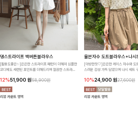
댕스트라이프 백버튼블라우스
율븐자수 도트블라우스+나시S
[활용도좋은✨]은은한 스트라이프 패턴이 더해져 심플한
[아방한핏🤍]은은한 레이스 자수와 도
코디에도 세련된 포인트를 더해드리며 깔끔한 스트라이
스러운 감성 가득 담았으며 나시 세트 
프 디테일로 유행 없이 오래 함께하기 좋은 블라우스예요
정없이 손쉽게 코디 가능한 블라우스에요
12%
51,900
원
10%
24,900
원
58,900원
27,600원
리뷰 카운트 영역
리뷰 카운트 영역