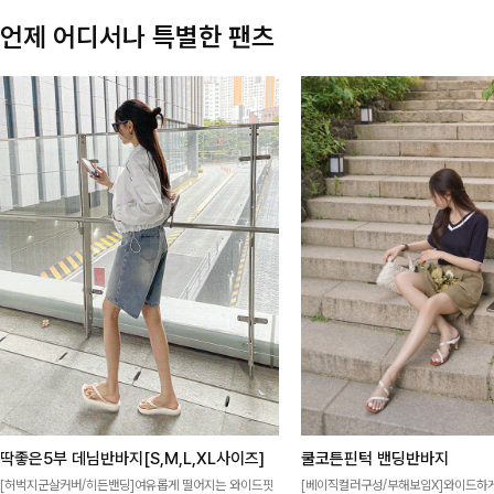
언제 어디서나 특별한 팬츠
딱좋은5부 데님반바지[S,M,L,XL사이즈]
쿨코튼핀턱 밴딩반바지
[허벅지군살커버/히든밴딩]여유롭게 떨어지는 와이드핏
[베이직컬러구성/부해보임X]와이드하게