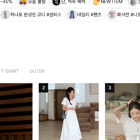
~45%
오늘 출발
단, 하루 혜택
NEW ITEM
하나로 완성된 코디 #원피스
데일리 #팬츠
화사한 #니
T-SHIRT
OUTER