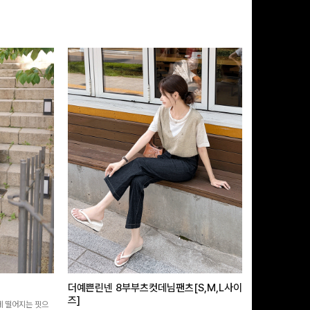
더예쁜린넨 8부부츠컷데님팬츠[S,M,L사이
급속쿨링효과 
즈]
 떨어지는 핏으
[MADE/후기인