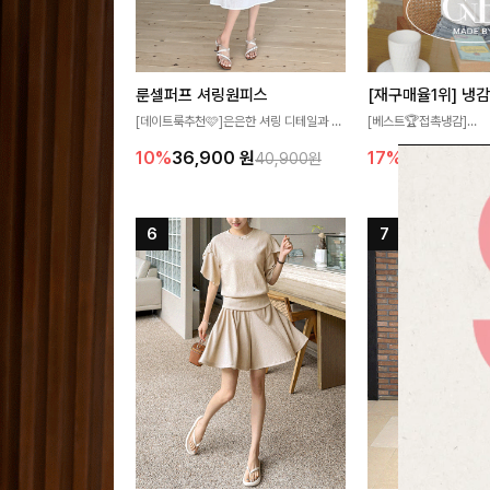
룬셀퍼프 셔링원피스
[데이트룩추천🩷]은은한 셔링 디테일과 퍼
[베스트🏆접촉냉감]
프 소매가 어우러져 사랑스러운 무드를 완
여름에도 무더위 걱정할 
10%
36,900
원
17%
27,300
원
40,900원
성해주는 원피스🤍 허리 스모크 밴딩이 슬
고 가벼운 소재감으로 
림한 실루엣을 연출해주며, 자연스럽게 퍼
즐기실 수 있는 니트랍니
지는 플레어 라인으로 여성스럽고 편안하게
즐기기 좋아요