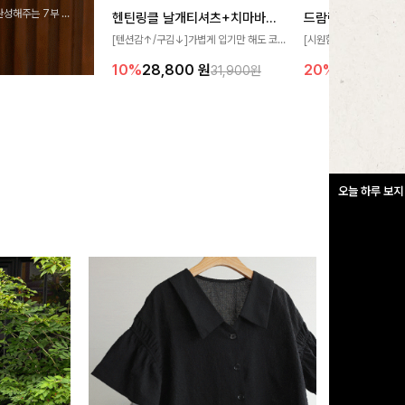
완성해주는 7부 블
헨틴링클 날개티셔츠+치마바지SET
드람린넨 스트링블
 스타일링을 연출하
[텐션감↑/구김↓]가볍게 입기만 해도 코
[시원함🧊/77사이즈까
디가 완성되는 세트 아이템으로, 자연스럽
한 텍스처가 돋보이는 블
10%
28,800
원
20%
34,900
원
31,900원
게 퍼지는 프릴 날개 소매가 우아한 포인트
없는 슬릿 카라 디자인이
를 더해드립니다💕 잔잔한 링클 텍스처 소
원하게 연출해드립니다 
재와 편안한 허리밴딩으로 하루 종일 산뜻
하고 쾌적하게 즐겨보세요!
오늘 하루 보지