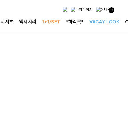
무더위 걱정없는 니트
0
[1만5천장 돌파] 냉감효과 카라니트
티셔츠
액세서리
1+1/SET
*하객룩*
VACAY LOOK