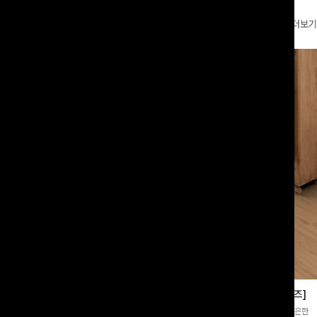
더보기
부츠컷슬랙스[S,M,L사이즈]
쿨링버튼 8부와이드팬츠[FREE,L사이즈]
증👍]누구나 갖고 싶어할 슬랙스:)베이
[바스락소재💙/8부기장]사이드 버튼 디테일이 은은한