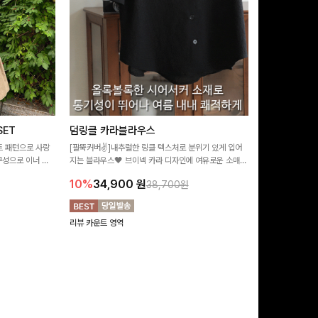
ET
덤링클 카라블라우스
비반드 링클
트 패턴으로 사랑
[팔뚝커버✌]내추럴한 링클 텍스처로 분위기 있게 입어
[구김걱정없는✨/
구성으로 이너 걱
지는 블라우스🖤 브이넥 카라 디자인에 여유로운 소매핏
처가 돋보이는 블
:)
더해져 여리하면서도 시원한 무드로 즐기기 좋아요-
소매 디테일이 
10%
34,900
원
17%
28,9
38,700원
연출해드려요!
리뷰 카운트 영역
리뷰 카운트 영역