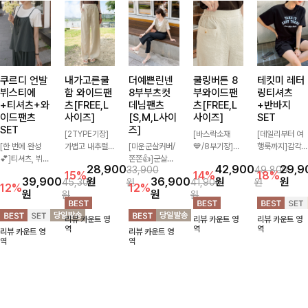
쿠르디 언발
내가고른쿨
더예쁜린넨
쿨링버튼 8
테킷미 레터
뷔스티에
함 와이드팬
8부부츠컷
부와이드팬
링티셔츠
+티셔츠+와
츠[FREE,L
데님팬츠
츠[FREE,L
+반바지
이드팬츠
사이즈]
[S,M,L사이
사이즈]
SET
SET
즈]
[2TYPE기장]
[바스락소재
[데일리부터 여
[한 번에 완성
가볍고 내추럴한
[미운군살커버/
💙/8부기장]사
행룩까지]감각
💕]티셔츠, 뷔스
소재감으로 여름
쫀쫀👍]군살을
이드 버튼 디테
적인 레터링 티
28,900
42,900
29,9
33,900
49,800
티에, 팬츠까지
시즌 시원하게
잡아주는 깔끔한
일이 은은한 포
셔츠와 플레어
15%
14%
18%
39,900
원
36,900
원
원
45,300
원
41,900
원
한 번에 구성된
즐기기 좋은 와
부츠컷 핏에 발
인트가 되어주는
핏 반바지가 함
12%
12%
원
원
원
원
실속 있는 3피
이드 팬츠! 허리
목이 드러나는
와이드 팬츠입니
께 구성된 세트
스 세트 🖤 따로
밴딩과 스트링
8부 기장으로
다. 여유롭게 떨
아이템으로, 편
리뷰 카운트 영
리뷰 카운트 영
리뷰 카운트 영
또 같이 활용하
디테일로 편안한
다리를 슬림하고
어지는 실루엣과
안하면서도 캐주
역
역
역
리뷰 카운트 영
리뷰 카운트 영
기 좋아 코디 걱
착용감을 더했으
길어보이게 만들
가볍게 바스락거
얼한 꾸안꾸룩을
역
역
정 없이 데일리
며, 여유롭게 떨
어주며 생지 소
리는 소재감으로
완성해드립니다
하게 즐기기 좋
어지는 와이드핏
재로 멋을 더한
시원하고 편안하
✨🩵
아요 ✨
이 군살을 자연
데님팬츠에요~!
게 즐기기 좋은
스럽게 커버해준
아이템-
답니다:)