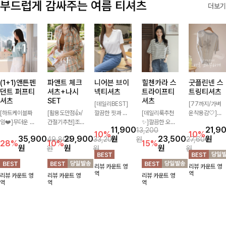
부드럽게 감싸주는 여름 티셔츠
더보기
(1+1)앤튼펜
파앤트 체크
니어븐 브이
힐첸카라 스
굿플린넨 스
던트 퍼프티
셔츠+나시
넥티셔츠
트라이프티
트링티셔츠
셔츠
SET
셔츠
[데일리BEST]
[77까지/가벼
[하트케이블짜
[활용도만점👍/
깔끔한 핏과 디
[데일리룩추천
운착용감🤍]린
임❤️]무더운 여
간절기추천]조
자인에 슬라브
✨]깔끔한 오픈
넨 소재와 내추
11,900
21,9
13,200
름 사랑스러운
화로운 컬러 배
소재로 밋밋함
카라넥과 조화로
럴한 플라워 프
10%
10%
35,900
29,900
원
23,500
원
49,800
33,200
원
27,600
낭만같은 티셔츠
색으로 감각적이
없이 착용 가능
운 배색이 들어
린팅이 포인트가
28%
10%
15%
원
원
원
원
원
원
소재감에서 주는
면서 단독부터
하며 심플하게
간 스트라이프
되어 하나만으로
포인트와 금장으
세트까지 활용도
입어도 좋고 레
패턴으로 단정하
도 감성 있는 스
리뷰 카운트 영
리뷰 카운트 영
로 고급스러움도
높게 즐기는 셔
이어드해서 입어
고 캐주얼한 무
타일을 완성해드
역
역
리뷰 카운트 영
리뷰 카운트 영
리뷰 카운트 영
놓치지 말아요♥
츠+나시 SET!
도 좋은 데일리
드를 선사하는
리는 티셔츠-🌼
역
역
역
캐주얼한 감성으
티셔츠에요~!
반팔 티셔츠에
🌿
로 대충 입어도
요:)
이쁜 ITEM 💛