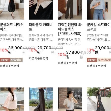
룬셀퍼프 셔링원
더리골지 카라니
강력한편안함 와
룬카일 스트라이
피스
트
이드슬랙스
프셔츠
[FREE,L사이즈]
[데이트룩추천🩷]은
클래식한 배색 카라와
[1만장돌파**1위템
은한 셔링 디테일과
골드 버튼 디테일이
군더더기 없이 툭 떨
🏆]가볍게 걸쳐도 살
퍼프 소매가 어우러져
세련된 포인트를 더해
어지는 와이드핏으로
아나는 산뜻한 컬러
36,900
29,700
29,900
40,900
32,900
사랑스러운 무드를 완
주는 니트입니다. 세
세련된 실루엣을 완성
감, 여름에 딱 맞는 코
10%
10%
13%
원
원
37,800
원
원
원
41,900
성해주는 원피스🤍
로 골지 짜임이 슬림
해주는 슬랙스입니다.
튼 셔츠❤️ 여유 있는
10%
원
원
허리 스모크 밴딩이
한 실루엣을 연출해
깔끔한 디자인과 롱한
핏과 스트라이프 패
리뷰 카운트 영역
슬림한 실루엣을 연출
단정하면서도 여성스
기장감으로 다리가 길
턴, 자연스러운 실루
리뷰 카운트 영역
리뷰 카운트 영역
리뷰 카운트 영역
해주며, 자연스럽게
러운 무드를 완성해드
어 보이고 뒷밴딩으로
엣으로 데일리 코디에
퍼지는 플레어 라인으
려요.
편안하기까지-
부담 없이 매치된답니
로 여성스럽고 편안하
다:)
게 즐기기 좋아요