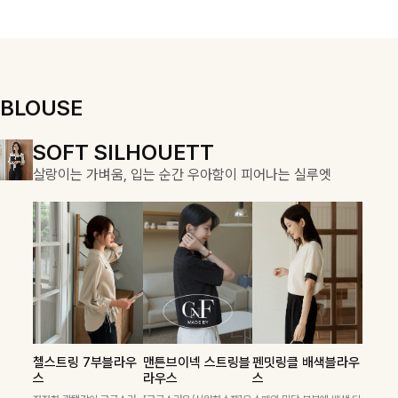
우러져 단정하면
용적이며, 스트
서도 여리한 무
링 디테일로 다
드로 입어져✨
양한 핏을 연출
할 수 있어 데일
리부터 여행룩까
지 멋스럽게 즐
BLOUSE
기기 좋아요 ✨
DOUBLE THE JOY
SOFT SILHOUETT
COZY ESSENTIAL
함께할 때 더욱 완벽한, 합리적인 선택으로 채우는 즐거움
살랑이는 가벼움, 입는 순간 우아함이 피어나는 실루엣
매일의 일상을 부드럽게 감싸줄 니트 컬렉션
켐펜던트 꽈배기니트
칠스트라이프 카라7
폴딘울 골지유넥니트
첼스트링 7부블라우
맨튼브이넥 스트링블
펜밋링클 배색블라우
필첸체크 스트링블라
캠릿리본 뷔스티에원
테킷미 레터링티셔츠
부니트
스
라우스
스
꽈배기 짜임에 미니 펜던트
[여리핏/가벼운착용감]은은
우스+플레어스커트
피스+티셔츠SET
+반바지SET