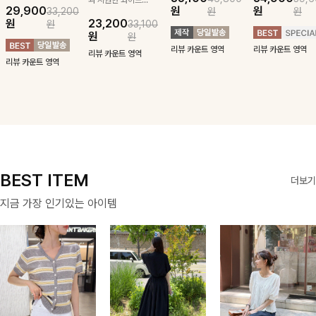
29,900
원
원
33,200
원
원
귀여운 퍼피 펜던
구김 제로 슬랙스
패턴에 링클프리!
블라우스-페미닌
원
23,200
원
33,100
트로 포인트를 선
로 여름 잡아보자 !
💙플레어지는 롱한
하면서 여리한 무
원
원
사하는 니트 가디
기장감까지 완벽한
드로 즐겨지는
리뷰 카운트 영역
리뷰 카운트 영역
건을 소개할게요 :)
데일리 원피스:B
ITEM
리뷰 카운트 영역
리뷰 카운트 영역
BEST ITEM
더보기
지금 가장 인기있는 아이템