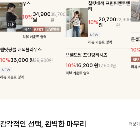
칠킷배색 프린팅맨투맨
우스
티
34,900
38,700
10%
20,700
원
22,900
원
10%
원
원
리뷰 카운트 영역
룬셀
리뷰 카운트 영역
펜밋링클 배색블라우스
10
브쉘모달 프린팅티셔츠
10%
36,000
원
39,900원
10%
16,200
원
17,900원
리뷰 
리뷰 카운트 영역
리뷰 카운트 영역
감각적인 선택, 완벽한 마무리
더보기