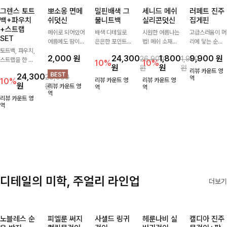
그렌스 토트
뽀소옹 면메
밀핀배색 그
세니드 메쉬
러페트 진주
백+파우치
쉬덧신
물니트백
실리콘덧신
집게핀
+스트랩
메쉬로 되어있어
배색 디테일로
시원한 여름나는
고급스러움이 머
SET
여름에도 땀이
은은한 포인트를
법! 메쉬 소재배
리에 닿는 순간,
토트백, 파우치,
차지않게~! 발걸
더한 그물 니트
색으로 상쾌한
하나만으로 달라
2,000
원
24,300
1,800
9,900
원
26,900
1,900
스트랩을 한 번
음도 당당해지세
백 🤍 가볍고 내
착용감을 선사하
지는 그 날의 분
10%
10%
원
원
원
원
에 드리는
요:-)
추럴한 무드로
는 덧신이에요:)
위기를 느껴보세
리뷰 카운트 영
24,300
26,900
ITEM활용도 높
썸머 시즌 데일
요:)
역
10%
리뷰 카운트 영
리뷰 카운트 영
원
원
리뷰 카운트 영
게 어디에든 다
리하게 들기 좋
역
역
역
양하게 즐겨주세
아요
리뷰 카운트 영
요 ;)
역
디테일의 미학, 주얼리 라인업
더보기
노블레스 순
피엘룬 써지
사셀드 링귀
헤룬나비 실
캘디아 진주