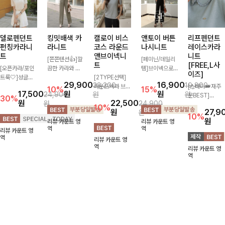
델로펜던트
킹밋배색 카
캘로이 비스
앤토이 버튼
리프펜던트
펀칭카라니
라니트
코스 라운드
나시니트
레이스카라
트
앤브이넥니
니트
[쫀쫀텐션👍]깔
[페미닌/데일리
트
[FREE,L사
[오픈카라/포인
끔한 카라와 반
템]브이넥으로
이즈]
트룩🤍]성글한
오픈 디자인이
[2TYPE선택]
답답하지 않고
29,900
16,900
33,200
19,800
짜임으로 시원한
만나 하나만 입
라운드넥과 브이
베이직한 디자인
[스테디👑재주
10%
15%
17,500
원
원
24,900
원
원
통기성 느껴지는
어도 완성도 높
넥 두 가지 디자
의이너로 단독으
문BEST]
30%
원
22,500
원
24,900
카라 니트! 내추
은 스타일링을
인으로 취향에
로도 언제나 만
사랑스러움 가득
10%
원
27,9
원
럴하게 떨어지는
연출해드려요 부
맞게 선택 가능
능 아이템!산뜻
담은 카라 니트
10%
원
리뷰 카운트 영
리뷰 카운트 영
여유핏에 오픈
담 없이 즐기기
한 베이직 니트
한 여름, 시원하
에 펜던트 포인
역
역
리뷰 카운트 영
카라 디테일 더
좋은 데일리 니
🤍 깔끔한 실루
게 보내요 :) ♡
트까지 톡-톡 얼
역
리뷰 카운트 영
해져 꾸안꾸 무
트로 어디에나
엣과 부드러운
굴을 밝혀주는
역
리뷰 카운트 영
드로 즐기기 좋
손쉽게 매치됩니
착용감으로 단독
컬러와 함께 해
역
아요-
다
은 물론 이너까
요-
지 활용도 높게
즐기기 좋아요
✨