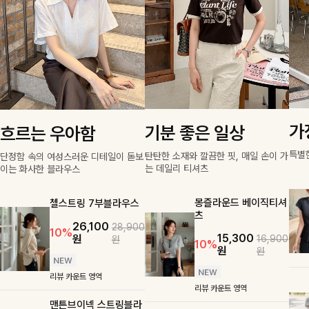
가
기분 좋은 일상
흐르는 우아함
특별
탄탄한 소재와 깔끔한 핏, 매일 손이 가
단정함 속의 여성스러운 디테일이 돋보
는 데일리 티셔츠
이는 화사한 블라우스
몽즐라운드 베이직티셔
첼스트링 7부블라우스
츠
26,100
28,900
10%
15,300
원
16,900
원
10%
원
원
리뷰 카운트 영역
리뷰 카운트 영역
맨튼브이넥 스트링블라