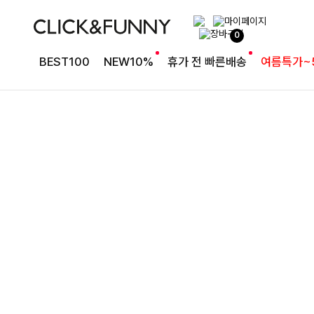
여유로운 핏의 코튼 팬츠
0
라인보정핏 절개코튼와이드팬츠[S,M,L사이즈]
BEST100
NEW10%
휴가 전 빠른배송
여름특가~