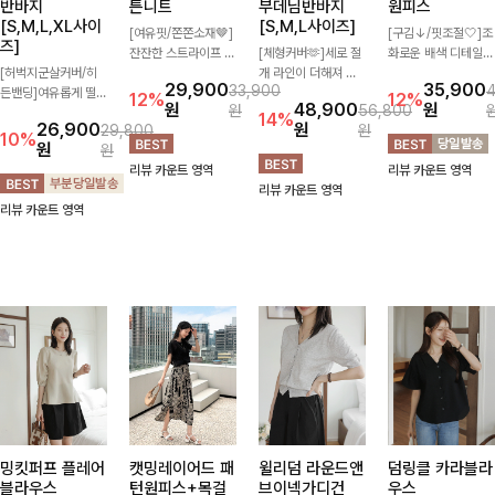
반바지
튼니트
부데님반바지
원피스
[S,M,L,XL사이
[S,M,L사이즈]
[여유핏/쫀쫀소재🤎]
[구김↓/핏조절🤍]조
즈]
잔잔한 스트라이프 패
[체형커버🫶]세로 절
화로운 배색 디테일로
[허벅지군살커버/히
턴과 버튼 포인트가
개 라인이 더해져 다
스타일을 더한 원피
29,900
35,900
33,900
든밴딩]여유롭게 떨어
더해져 캐주얼하면서
리 라인을 더욱 길고
스! 스트링이 내장되
12%
12%
원
48,900
원
원
56,800
지는 와이드핏과 부담
도 세련된 무드를 연
슬림하게 연출해주는
어있어 여리여리한 라
14%
26,900
원
29,800
원
없는 5부 기장으로 편
출해주는 니트- 가볍
5부 데님 반바지 🤍
인을 만들어주고 넉넉
10%
원
원
안하게 즐기기 좋은
고 부드러운 착용감으
부담 없는 기장과 여
한 포켓으로 실용성까
리뷰 카운트 영역
리뷰 카운트 영역
데님 팬츠 ✨ 빈티지
로 단독은 물론 데일
유로운 핏으로 편안하
지 갖췄어요:)
리뷰 카운트 영역
한 워싱감이 더해져
리룩으로 활용하기 좋
게 착용되며 다양한
리뷰 카운트 영역
캐주얼하면서도 트렌
은 아이템!
상의와 손쉽게 매치되
디한 무드로 연출
어 데일리부터 휴가룩
까지 활용도 높게 즐
기기 좋아요 d
밍킷퍼프 플레어
캣밍레이어드 패
윌리덤 라운드앤
덤링클 카라블라
블라우스
턴원피스+목걸
브이넥가디건
우스