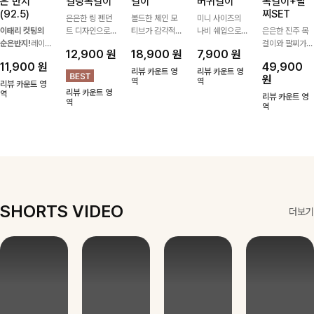
은 반지
컬링목걸이
걸이
버귀걸이
목걸이+팔
(92.5)
찌SET
은은한 링 펜던
볼드한 체인 모
미니 사이즈의
이태리 컷팅의
트 디자인으로
티브가 감각적인
나비 쉐입으로
은은한 진주 목
순은반지!
레이
심플한 POINT,
포인트가 되어주
은은하게 빛을
걸이와 팔찌가
12,900
원
18,900
원
7,900
원
어드 하기 좋은
써지컬스틸 소재
는 귀걸이- 심플
내어줄 이어링,
세트로 구성되어
11,900
원
49,900
반지에요!고급스
로 변색 걱정 없
하면서도 존재감
과하지 않은 포
한 번에 완성도
리뷰 카운트 영
리뷰 카운트 영
원
러운 컬러감과
이 데일리로 착
있는 디자인으로
역
인트가 되어줘
역
높은 스타일링을
리뷰 카운트 영
리뷰 카운트 영
디테일로 강추에
역
용하기 좋아요-
데일리룩부터 스
데일리로 착용하
연출해주는 아이
리뷰 카운트 영
역
요^^
타일리시한 포인
기 좋아요:)
템 🤍 데일리룩
역
트룩까지 다양하
부터 하객룩, 모
게 매치하기 좋
임룩까지 우아한
은 아이템💎
포인트를 더해주
며 따로 또는 함
께 다양하게 활
용하기 좋아요
✨
SHORTS VIDEO
더보기