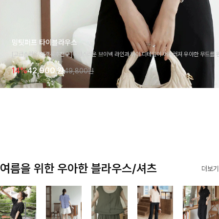
밍팃퍼프 타이블라우스
[고급스러움/하객룩추천💎]여성스러운 브이넥 라인과 타이 디테일이 어우러져 우아한 무드를 
라우스 🤍 여유로운 7부 소매로 편안하게 착용되며 데일리룩부터 출근룩, 하객룩까지 세련된
14%
42,900
원
49,800원
기 좋은 아이템이에요
여름을 위한 우아한 블라우스/셔츠
더보기