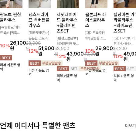
랑도브 펀칭
댕스트라이
제딧레이어
뮬론퍼프 레
필딩버튼 카
블라우스
프 백버튼블
드 블라우스
이스블라우
라블라우스
라우스
+플레어팬
스
+와이드팬
[특별한날/데이
츠SET
츠SET
트룩🎀]독특한
[활용도좋은✨]
[데이트룩추천
펀칭 패턴으로
은은한 스트라이
[완성도높은💗]
🩷]깔끔한 소매
[SET PICK]버
26,100
28,900
시원해보이면서
프 패턴이 더해
레이어드한 듯
퍼프와 레이스
튼 카라 블라우
10%
원
51,900
29,900
원
58,900
33,200
로맨틱한 무드를
져 심플한 코디
자연스러운 나시
자수로 사랑스러
스와 팬츠, 스트
12%
10%
원
43,900
원
49,9
원
49,800
원
선사하는 블라우
에도 세련된 포
와 버튼 원피스
운 분위기를 담
랩까지 구성된
12%
10%
원
원
원
스:) 풍성한 퍼프
인트를 더해드리
가 함께 구성된
았으며 은은한
활용도 높은 3
리뷰 카운트 영
소매와 밑단 셔
며 깔끔한 스트
세트 아이템입니
체크 패턴이 더
종 세트 🤍 코디
역
리뷰 카운트 영
리뷰 카운트 영
링으로 스타일을
라이프 디테일로
다. 코디 고민 없
해져 밋밋함 없
걱정 없이 한 번
역
역
리뷰 카운트 영
리뷰 카운트 영
더했어요
유행 없이 오래
이 한 벌만으로
이 여성스러움
에 완성도 있는
역
역
함께하기 좋은
도 내추럴하면서
가득 느껴지는
스타일링을 연출
블라우스예요
여성스러운 썸머
블라우스에요🤍
할 수 있어 데일
룩 완성!
리하게 즐기기
좋아요 ✨
언제 어디서나 특별한 팬츠
더보기