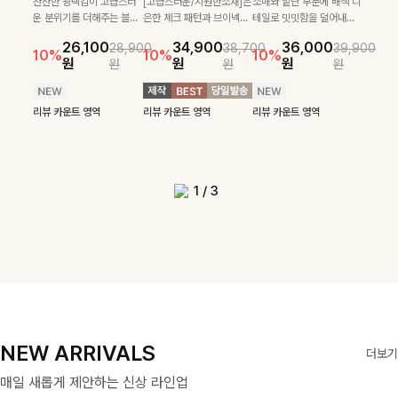
로 센스있는 아웃핏을 완성
[골드버튼/클래식무드🤍]
하게 더해진 울 함유 소재로
SET
잔잔한 광택감이 고급스러
[고급스러운/시원한소재]은
소매와 밑단 부분에 배색 디
[여름코디추천👍]뷔스티에
[데일리부터 여행룩까지]감
해주는 반팔니트예요- 소프
스트라이프 패턴으로 데일
포근하면서도 가볍게 착용
운 분위기를 더해주는 블라
은한 체크 패턴과 브이넥으
테일로 밋밋함을 덜어내고
[활용도 좋은 투피스]은은한
원피스와 티셔츠가 세트로 구
각적인 레터링 티셔츠와 플레
22,900
24,300
26,900
26,900
트한 텍스처의 비스코스 혼
리룩에 포인트를 더해줄 아
되는 니트예요🧶 세로 골지
우스예요 ✨ 허리 스트링과
로 단정하면서 실버버튼으
더욱 멋스럽게 연출되며 링
15%
10%
체크 패턴과 허리 스트링 디
성되어 코디 고민 없이 완성
어 핏 반바지가 함께 구성된
원
31,900
원
26,100
34,900
36,000
원
35,400
원
28,900
38,700
39,900
방 소재로 누구나 부담없이
이템입니다 카라넥 디자인
짜임 디테일이 슬림한 실루
프릴 밑단이 자연스럽게 실
로 고급스러운 디테일을 넣
클 소재로 구김 걱정없이 즐
39,900
29,900
10%
10%
10%
10%
46,300
36,400
테일이 어우러진 투피스 세트
도 높은 스타일링을 연출해주
세트 아이템으로, 편안하면서
14%
18%
원
원
원
원
원
원
원
원
입기 좋아요
으로 깔끔한 이미지로 만들
엣을 연출해주며, 부드러운
루엣을 살려주며, 여유로운
었으며 밑단스트링으로 핏
길 수 있는 블라우스랍니
42,900
원
원
리뷰 카운트 영역
49,800
원
원
입니다. 여유로운 상의와 풍
는 아이템 🤍 레이어드한 듯
도 캐주얼한 꾸안꾸룩을 완성
14%
어 주는 7부 니트입니다 ~
신축성까지 더해져 데일리
핏으로 편안하면서도 여성
을 더욱 깔끔하게 잡아주는
다:)
원
원
성하게 퍼지는 롱스커트가 자
센스 있는 무드로 데일리하게
해드립니다 ✨🩵
리뷰 카운트 영역
로 즐기기 좋답니다🤍
스러운 무드를 완성해준답
블라우스예요 :)
연스러운 체형 커버는 물론,
편안하게 즐기기 좋아요 ✨
리뷰 카운트 영역
리뷰 카운트 영역
리뷰 카운트 영역
리뷰 카운트 영역
니다 🤍
리뷰 카운트 영역
리뷰 카운트 영역
단품으로도 다양하게 활용하
리뷰 카운트 영역
기 좋아요🖤
1
/
3
NEW ARRIVALS
더보기
매일 새롭게 제안하는 신상 라인업