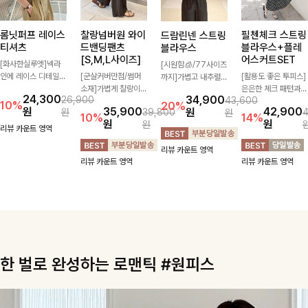
롬닛퍼프 레이스
찰랑넘버원 와이
필첸체크 스트링
드람린넨 스트링
티셔츠
드밴딩팬츠
블라우스+플레
블라우스
[S,M,L사이즈]
어스커트SET
[화사한실루엣]넥라
[시원함🧊/77사이즈
인에 레이스 디테일로
[군살커버만점/썸머
[활용도 좋은 투피스]
까지]가볍고 내추럴한
여성스러운 분위기를
소재]가볍게 찰랑이는
은은한 체크 패턴과
텍스처가 돋보이는 블
24,300
34,900
26,900
43,600
더했으며 풍성한 퍼프
원단과 여유로운 와이
허리 스트링 디테일이
라우스로, 답답함 없
10%
20%
원
35,900
42,900
원
원
39,800
원
소매로 군살을 숨겨주
드 핏으로 하루 종일
어우러진 투피스 세트
는 슬릿 카라 디자인
10%
14%
원
원
원
는 동시에 러블리한
편안하게 착용하실 수
입니다. 여유로운 상
이 얼굴선을 더욱 시
리뷰 카운트 영역
무드를 극대화시킨 티
있는 팬츠입니다 🖤
의와 풍성하게 퍼지는
원하게 연출해드립니
리뷰 카운트 영역
셔츠에요🤍
✨ 허리 전체 밴딩과
롱스커트가 자연스러
다 🤍🌿
리뷰 카운트 영역
리뷰 카운트 영역
스트링 디테일로 안정
운 체형 커버는 물론,
감 있는 착용감을 더
단품으로도 다양하게
해드려요!
활용하기 좋아요🖤
한 벌로 완성하는 로맨틱 #원피스