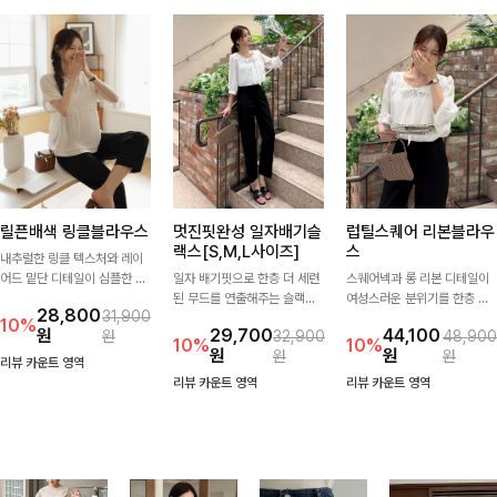
릴픈배색 링클블라우스
멋진핏완성 일자배기슬
럽틸스퀘어 리본블라우
랙스[S,M,L사이즈]
스
내추럴한 링클 텍스처와 레이
어드 밑단 디테일이 심플한 디
일자 배기핏으로 한층 더 세련
스퀘어넥과 롱 리본 디테일이
자인에 포인트를 더해주며, 가
된 무드를 연출해주는 슬랙스
여성스러운 분위기를 한층 더
28,800
31,900
볍게 툭 입기만 해도 멋스러운
입니다. 차분한 핏감과 롱한 기
해주는 블라우스입니다. 자연
10%
원
29,700
44,100
원
32,900
48,900
스타일을 완성해드려요- 여유
장으로 상의를 어떤 스타일과
스럽게 잡힌 셔링과 봉긋한 소
10%
10%
원
원
원
원
로운 핏으로 군살은 자연스럽
매치해도 멋스럽게 완성돼요.
매가 여리한 실루엣을 연출해
리뷰 카운트 영역
게 커버해주고, 편안한 착용감
특별한 날은 물론 데일리룩으
리뷰 카운트 영역
리뷰 카운트 영역
까지 더해 손이 자주 가는 데일
로도 부담 없이 즐기기 좋아요
리 아이템이랍니다🤍
🎀