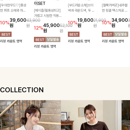
이SET
[우아한무드🤍]풍성
[부드러운소재]브이
[팔뚝커버✌]내추럴
한 퍼프 소매와 자연
[페이즐/활동성최고]
넥과 라운드넥, 두 가
한 링클 텍스처로 분
스럽게 퍼지는 플레어
가볍고 시원한 착용감
지 넥 라인 중 취향에
위기 있게 입어지는
39,600
19,800
34,900
43,900
21,900
실루엣이 여성스러운
으로 여름 내내 부담
맞게 선택할 수 있는
블라우스🖤 브이넥
10%
10%
10%
원
45,900
원
원
원
52,100
원
무드를 완성해주는 블
없이 즐기기 좋은 라
활용도 높은 가디건
카라 디자인에 여유로
12%
원
원
라우스 🤍 체형을 자
운드 니트 🤍 베이직
🤍 부드러운 착용감
운 소매핏 더해져 여
연스럽게 커버해주며
한 디자인으로 다양한
과 베이직한 디자인으
리하면서도 시원한 무
리뷰 카운트 영역
리뷰 카운트 영역
리뷰 카운트 영역
걸을 때마다 살랑이는
하의와 손쉽게 매치되
로 단독은 물론 가볍
드로 즐기기 좋아요-
리뷰 카운트 영역
핏으로 데일리룩부터
어 데일리하게 활용하
게 걸쳐 입기 좋아 데
데이트룩까지 화사하
기 좋아요 ✨
일리룩부터 출근룩까
게 즐기기 좋은 아이
지 다양하게 즐기기
템이에요 ✨
좋은 아이템이에요 ✨
COLLECTION