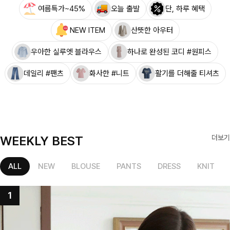
여름특가~45%
오늘 출발
단, 하루 혜택
NEW ITEM
산뜻한 아우터
우아한 실루엣 블라우스
하나로 완성된 코디 #원피스
데일리 #팬츠
화사한 #니트
활기를 더해줄 티셔츠
WEEKLY BEST
더보기
ALL
NEW
BLOUSE
PANTS
DRESS
KNIT