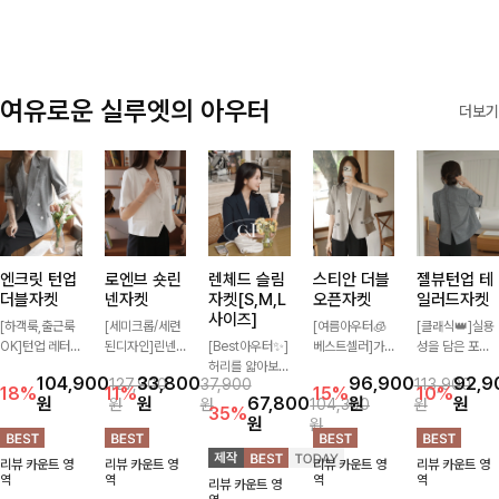
여유로운 실루엣의 아우터
더보기
엔크릿 턴업
로엔브 숏린
렌체드 슬림
스티안 더블
젤뷰턴업 테
더블자켓
넨자켓
자켓[S,M,L
오픈자켓
일러드자켓
사이즈]
[하객룩,출근룩
[세미크롭/세련
[여름아우터🧊
[클래식👑]실용
OK]턴업 레터링
된디자인]린넨
[Best아우터✨]
베스트셀러]가
성을 담은 포켓
포인트로 센스
이 블렌딩된 가
허리를 얇아보이
볍게 툭 걸쳐도
에 버튼과 소매
104,900
33,800
96,900
92,9
127,900
37,900
113,900
있게 완성된 썸
볍고 드라이한
게 만들어줄 슬
멋스러운 무드가
턴업 디테일로
18%
11%
15%
10%
원
원
67,800
원
원
원
원
104,300
원
머 자켓, 더블버
소재감으로 한여
림핏! 깔끔하고
살아나는 썸머
멋을 더했으며
35%
원
원
튼 디자인으로
름에도 부담 없
단정한 핏으로
오픈자켓✨ 백
유연한 소재로
깔끔하고 세련된
이 툭 걸치기 좋
고급스러운 분위
슬릿 디테일로
자연스러운 실루
리뷰 카운트 영
리뷰 카운트 영
리뷰 카운트 영
리뷰 카운트 영
무드가 느껴져요
은 반팔 자켓, 크
기를 연출시켜줄
착용감이 편안하
엣을 연출해주는
역
역
역
역
리뷰 카운트 영
🩶 가볍고 시원
롭에 가까운 깔
아우터로 데일리
며 깔끔한 핏과
아우터에요~!