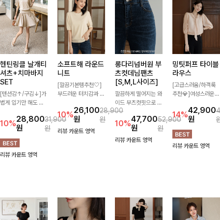
헨틴링클 날개티
소프트해 라운드
롱다리넘버원 부
밍팃퍼프 타이블
셔츠+치마바지
니트
츠컷데님팬츠
라우스
SET
[S,M,L사이즈]
[깔끔기본템추천🤍]
[고급스러움/하객룩
[텐션감↑/구김↓]가
부드러운 터치감과 군
깔끔하게 떨어지는 와
추천💎]여성스러운
볍게 입기만 해도 코
더더기 없는 디자인으
이드 부츠컷핏으로 다
브이넥 라인과 타이
26,100
42,900
28,900
디가 완성되는 세트
로 매일 손이 가는 자
리 라인을 길어 보이
디테일이 어우러져 우
10%
14%
28,800
원
47,700
원
31,900
원
52,900
아이템으로, 자연스럽
체제작 니트입니다.
게 연출해주는 데님
아한 무드를 완성해주
10%
10%
원
원
원
원
게 퍼지는 프릴 날개
자연스럽게 떨어지는
팬츠입니다. 은은한
는 7부 블라우스 🤍
리뷰 카운트 영역
소매가 우아한 포인트
여유핏과 깔끔한 라운
워싱이 더해져 캐주얼
여유로운 7부 소매로
리뷰 카운트 영역
리뷰 카운트 영역
를 더해드립니다💕
드넥으로 단독은 물론
하면서도 세련된 분위
편안하게 착용되며 데
리뷰 카운트 영역
잔잔한 링클 텍스처
이너로도 활용하기 좋
기를 완성하며, 데일
일리룩부터 출근룩,
소재와 편안한 허리밴
아요.
리하게 손이 자주 가
하객룩까지 세련된 스
딩으로 하루 종일 산
요-
타일링을 연출하기 좋
뜻하고 쾌적하게 즐겨
은 아이템이에요
보세요!