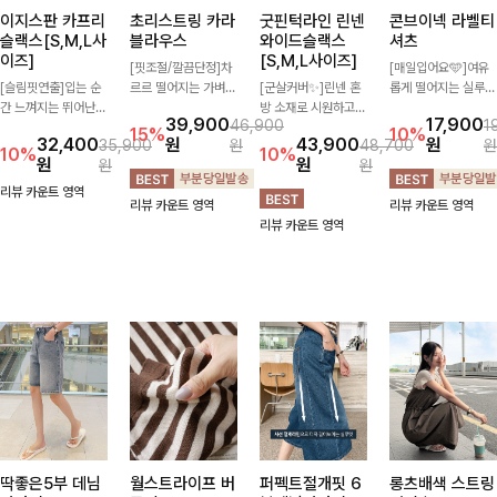
이지스판 카프리
초리스트링 카라
굿핀턱라인 린넨
콘브이넥 라벨티
슬랙스[S,M,L사
블라우스
와이드슬랙스
셔츠
이즈]
[S,M,L사이즈]
[핏조절/깔끔단정]차
[매일입어요🩵]여유
[슬림핏연출]입는 순
르르 떨어지는 가벼운
[군살커버✨]린넨 혼
롭게 떨어지는 실루엣
간 느껴지는 뛰어난
소재감으로 시원하고
방 소재로 시원하고
과 깔끔한 브이넥 디
39,900
17,900
46,900
1
신축성으로 활동량 많
쾌적하게 즐기기 좋은
쾌적하게 즐기기 좋은
자인으로 데일리하게
15%
10%
32,400
원
43,900
원
35,900
원
48,700
원
은 날에도 편안하게
카라 블라우스- 심플
와이드 슬랙스입니다.
즐기기 좋은 티셔츠-
10%
10%
원
원
원
원
🌿 발목이 드러나는
한 디자인에 클래식한
핀턱 디테일과 여유로
소매 라벨 디테일이
카프리 기장이 다리
카라와 버튼 디테일을
운 와이드 핏이 더해
은은한 포인트를 더해
리뷰 카운트 영역
리뷰 카운트 영역
리뷰 카운트 영역
라인을 더욱 길고 산
더해 데일리부터 오피
져 길고 멋스러운 실
심플하면서도 센스 있
리뷰 카운트 영역
뜻하게 보여주며, 깔
스룩까지 활용도 높게
루엣을 완성해드려
는 스타일을 완성해드
끔한 실루엣으로 출근
입기 좋아-
요-
려요!
룩부터 데일리룩까지
활용도 높게 즐기기
좋습니다
딱좋은5부 데님
월스트라이프 버
퍼펙트절개핏 6
롱츠배색 스트링