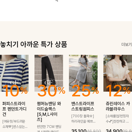
역
한 소재감으로
끔한 기장감과
로도, 특별한 날
은은한 결감으로
여름에도 부담
단정한 테일러드
에도 걸치기 좋
데일리부터 출근
없이 툭 걸치기
카라 디테일이
답니다!
룩까지 센스 있
좋은 아이템!
더해져 데일리룩
게 매치돼요
은 물론 출근룩
까지 세련된 무
드로 완성해줘요
🤍
놓치기 아까운 특가 상품
더보기
10
30
25
12
%
%
%
%
퍼피스트라이
썸머뉴밴딩 와
밴스트라이프
쥬린레이스 카
프 펜던트가디
이드슬랙스
스트링원피스
라블라우스
건
[S,M,L사이
[700장 돌파☆]
[소매롤업/펀칭자
즈]
[여유핏/부드러운
허리라인을 예쁘게
수💕]잔잔하고 고
소재💙]센스있는
편안한 7CM 밴딩
잡아주는 스트링과
급스러운 자수 디
35,100
34,900
46,800
39,6
스트라이프 패턴에
과 시원한 와이드
깔끔한 스트라이프
테일이 사랑스러운