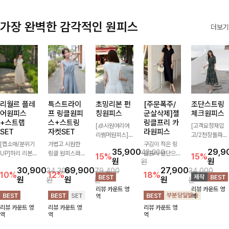
가장 완벽한 감각적인 원피스
더보기
리월르 플레
특스트라이
초밍리본 펀
[주문폭주/
조단스트링
어원피스
프 링클원피
칭원피스
군살삭제]젤
체크원피스
+스트랩
스+스트링
링클프리 카
[🧊시원여리여
[고객요청재입
SET
자켓SET
라원피스
리썸머원피스]
고/2천장돌파
[캡소매/분위기
가볍고 시원한
섬세한 펀칭 디
구김이 적은 링
💚]하나만 툭 착
35,900
29,9
42,200
UP]허리 리본
링클 원피스와
테일과 리본 포
클프리 원단으로
용해줘도 스타일
15%
15%
원
원
원
스트랩이 세트로
스트링 자켓이
인트가 어우러져
항상 깔끔하게
리시해 보이는
30,900
69,900
27,900
34,300
79,400
34,000
구성되어 여성스
세트로 구성되어
사랑스러운 무드
착용 가능하며
휘뚜루 마뚜루
10%
12%
18%
원
원
원
원
원
원
럽고 우아한 실
코디 고민 없이
를 더한 원피스
일자로 떨어지는
아이템 ~ ! 인생
리뷰 카운트 영
리뷰 카운트 영
루엣을 완성해주
완성도 높은 스
🤍 여리하게 퍼
넉넉한 핏으로
샷 건질 수 있는
역
역
는 원피스- 자연
타일링을 연출해
지는 실루엣으로
군살을 완벽히
세련된 무드의
리뷰 카운트 영
리뷰 카운트 영
리뷰 카운트 영
스럽게 퍼지는
주는 아이템 🤍
로맨틱하고 여성
커버해주는 원피
체크 패턴이 들
역
역
역
플레어 라인과
따로 또 같이 활
스럽게 연출돼요
스에요🖤
어간 원피스 : )
깔끔한 핏이 어
용하기 좋아 실
✨