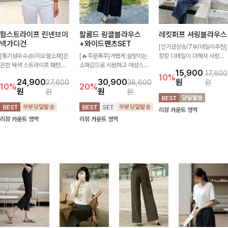
함스트라이프 린넨브이
팔롬드 링클블라우스
레킷퍼프 셔링블라우스
넥가디건
+와이드팬츠SET
[인기급상승/7부/데일리추천]
[통기성우수🧊/리오셀소재]은
[🔥주문폭주]가볍게 살랑이는
캉캉 디테일이 더해져 사랑스
은한 배색 스트라이프 패턴으
소재감으로 시원하고 여성스럽
럽고 풍성한 실루엣을 완성해
15,900
17,600
로 캐주얼하면서도 산뜻한 무
게 입어지는 블라우스+팬츠 세
주는 블라우스 🤍 가볍게 퍼지
10%
24,900
30,900
원
27,600
38,600
원
드 살려주는 니트 가디건 💛
트 🖤 허리 밴딩 디테일로 편
는 핏으로 체형을 자연스럽게
10%
20%
원
원
원
원
브이넥 라인에 슬림하게 떨어
안하면서도 자연스럽게 라인
커버해주며 여성스럽게 즐기기
지는 핏 더해져 단독으로도 여
잡아주어 꾸안꾸 무드로 멋스
좋아요 ✨
리뷰 카운트 영역
리하고 세련되게 입어져요-
럽게 완성!
리뷰 카운트 영역
리뷰 카운트 영역