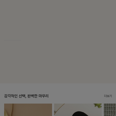
블룬티 나시원피스+셔츠SET
15%
31,900
원
37,500원
리뷰 카운트 영역
캣시어서커 버튼카라원피스+벨트SET
16%
79,900
원
95,100원
리뷰 카운트 영역
감각적인 선택, 완벽한 마무리
더보기