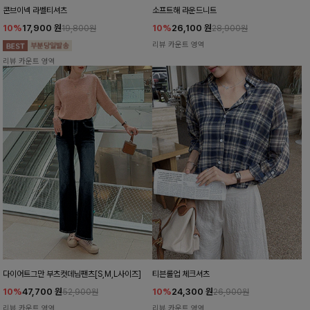
콘브이넥 라벨티셔츠
소프트해 라운드니트
10%
17,900
원
10%
26,100
원
19,800원
28,900원
리뷰 카운트 영역
리뷰 카운트 영역
다이어트그만 부츠컷데님팬츠[S,M,L사이즈]
티븐롤업 체크셔츠
10%
47,700
원
10%
24,300
원
52,900원
26,900원
리뷰 카운트 영역
리뷰 카운트 영역