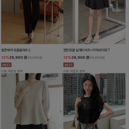
릴픈배색 링클블라우스
헨틴링클 날개티셔츠+치마바지SET
12%
29,900
원
12%
29,900
원
33,900원
33,900원
리뷰 카운트 영역
리뷰 카운트 영역