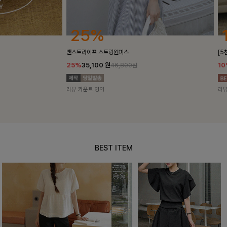
25%
10%
밴스트라이프 스트링원피스
[5천장돌파/C
25%
35,100
원
10%
34,90
46,800원
리뷰 카운트 영역
리뷰 카운트 영
BEST ITEM