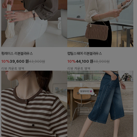
펌레이스 리본블라우스
럽틸스퀘어 리본블라우스
10%
39,600
원
10%
44,100
원
43,900원
48,900원
리뷰 카운트 영역
리뷰 카운트 영역