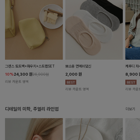
뽀소옹 면메쉬덧신
그렌스 토트백+파우치+스트랩SET
케루디 자
2,000
원
10%
24,300
원
8,900
26,900원
리뷰 카운트 영역
리뷰 카운트 영역
리뷰 카운
디테일의 미학, 주얼리 라인업
더보기