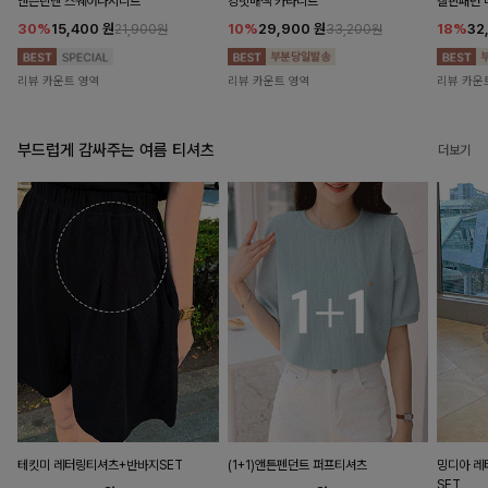
앤즌린넨 스퀘어나시니트
킹밋배색 카라니트
캘핀패턴 
30%
15,400
원
10%
29,900
원
18%
32
21,900원
33,200원
리뷰 카운트 영역
리뷰 카운트 영역
리뷰 카운
부드럽게 감싸주는 여름 티셔츠
더보기
테킷미 레터링티셔츠+반바지SET
(1+1)앤튼펜던트 퍼프티셔츠
밍디아 
SET