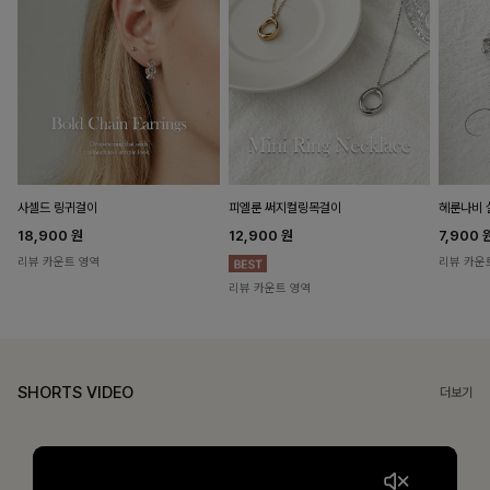
헤룬나비 
사셀드 링귀걸이
피엘룬 써지컬링목걸이
7,900
18,900
원
12,900
원
리뷰 카운
리뷰 카운트 영역
리뷰 카운트 영역
SHORTS VIDEO
더보기