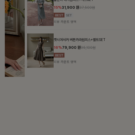
가장 쉬운 코디
특별한 날부터 일상까지 함께하는 룩
쥬빌스트링 포켓원피스
17%
48,900
원
58,900원
리뷰 카운트 영역