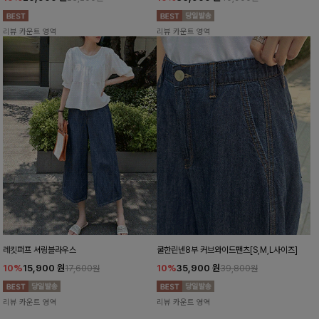
리뷰 카운트 영역
리뷰 카운트 영역
레킷퍼프 셔링블라우스
쿨한린넨8부 커브와이드팬츠[S,M,L사이즈]
10%
15,900
원
10%
35,900
원
17,600원
39,800원
리뷰 카운트 영역
리뷰 카운트 영역