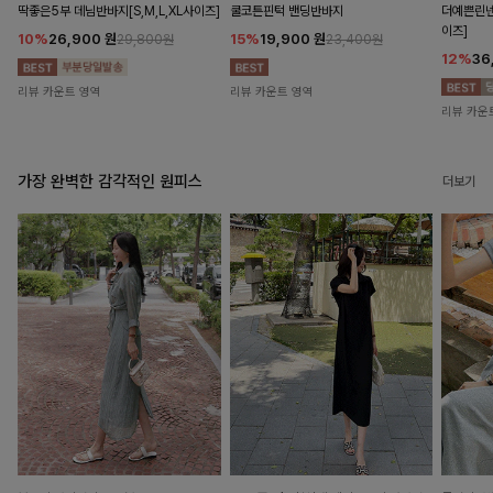
딱좋은5부 데님반바지[S,M,L,XL사이즈]
쿨코튼핀턱 밴딩반바지
더예쁜린넨
이즈]
10%
26,900
원
15%
19,900
원
29,800원
23,400원
12%
36
리뷰 카운트 영역
리뷰 카운트 영역
리뷰 카운
가장 완벽한 감각적인 원피스
더보기