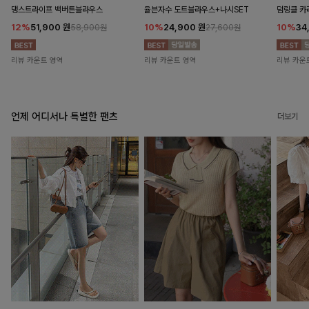
댕스트라이프 백버튼블라우스
율븐자수 도트블라우스+나시SET
덤링클 카
12%
51,900
원
10%
24,900
원
10%
34
58,900원
27,600원
리뷰 카운트 영역
리뷰 카운트 영역
리뷰 카운
언제 어디서나 특별한 팬츠
더보기