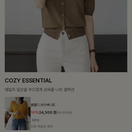
12%
69,900
원
79,400원
리뷰 카운트 영역
헨틴링클 날개티셔츠+치마바지SET
12%
29,900
원
33,900원
리뷰 카운트 영역