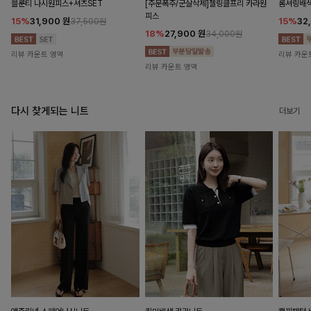
블룬티 나시원피스+셔츠SET
[주문폭주/군살삭제]젤링클프리 카라원
롬셔링배
피스
15%
31,900
원
15%
32
37,500원
18%
27,900
원
34,000원
리뷰 카운트 영역
리뷰 카운
리뷰 카운트 영역
다시 찾게되는 니트
더보기