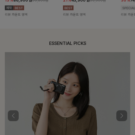
13%
86,900
원
21%
43,900
원
30%
7
99,800원
55,500원
리뷰 카운트 영역
리뷰 카운트 영역
리뷰 카운
ESSENTIAL PICKS
DOUBLE THE JOY
함께할 때 더욱 완벽한, 합리적인 선택으로 채우는 즐거움
필첸체크 스트링블라우스+플레어스커트SET
14%
42,900
원
49,800원
리뷰 카운트 영역
특스트라이프 링클원피스+스트링자켓SET