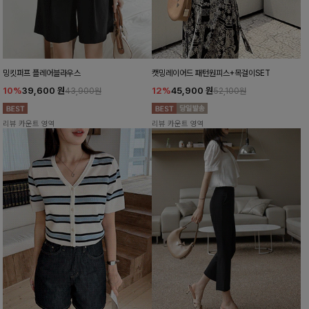
밍킷퍼프 플레어블라우스
캣밍레이어드 패턴원피스+목걸이SET
10%
39,600
원
12%
45,900
원
43,900원
52,100원
리뷰 카운트 영역
리뷰 카운트 영역