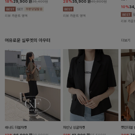
18%
29,900
원
28%
35,900
원
36,400원
49,800원
10%
34
리뷰 카운트 영역
리뷰 카운트 영역
리뷰 카운
여유로운 실루엣의 아우터
더보기
래나드 더블자켓
자빈닛 싱글자켓
캣민더블 