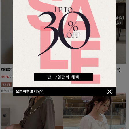
더리골지 카라니트
강력한편안함 와이드슬랙스[FREE,L사이즈]
12%
29,900
원
10%
37,800
원
33,900원
41,900원
리뷰 카운트 영역
리뷰 카운트 영역
오늘 하루 보지 않기