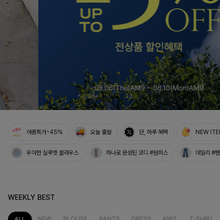
03
33
여름특가~45%
오늘 출발
단, 하루 혜택
NEW IT
우아한 실루엣 블라우스
하나로 완성된 코디 #원피스
데일리 #
WEEKLY BEST
NEW
BLOUSE
PANTS
DRESS
KNIT
T-SHIRT
ALL