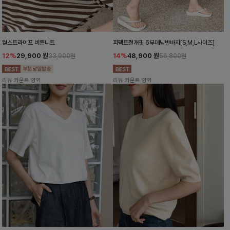
월스트라이프 버튼니트
퍼펙트절개핏 6부데님반바지[S,M,L사이즈]
12%
29,900
원
14%
48,900
원
33,900원
56,800원
리뷰 카운트 영역
리뷰 카운트 영역