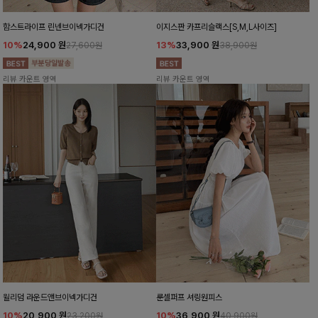
함스트라이프 린넨브이넥가디건
이지스판 카프리슬랙스[S,M,L사이즈]
10%
24,900
원
13%
33,900
원
27,600원
38,900원
리뷰 카운트 영역
리뷰 카운트 영역
윌리덤 라운드앤브이넥가디건
룬셀퍼프 셔링원피스
10%
20,900
원
10%
36,900
원
23,200원
40,900원