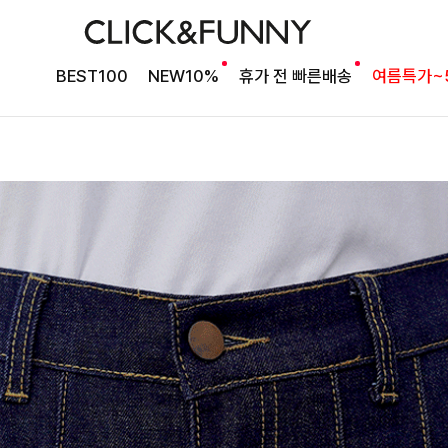
BEST100
NEW10%
휴가 전 빠른배송
여름특가~