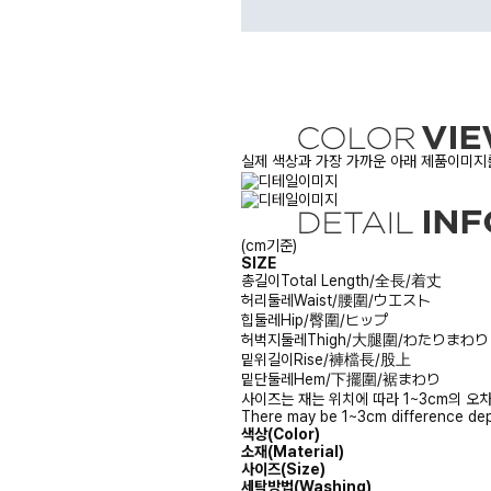
실제 색상과 가장 가까운 아래 제품이미지를
(cm기준)
SIZE
총길이
Total Length/全長/着丈
허리둘레
Waist/腰圍/ウエスト
힙둘레
Hip/臀圍/ヒップ
허벅지둘레
Thigh/大腿圍/わたりまわり
밑위길이
Rise/褲檔長/股上
밑단둘레
Hem/下擺圍/裾まわり
사이즈는 재는 위치에 따라 1~3cm의 오차
There may be 1~3cm difference dep
색상(Color)
소재(Material)
사이즈(Size)
세탁방법(Washing)