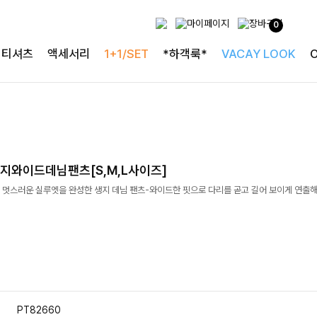
0
티셔츠
액세서리
1+1/SET
*하객룩*
VACAY LOOK
지와이드데님팬츠[S,M,L사이즈]
 멋스러운 실루엣을 완성한 생지 데님 팬츠-와이드한 핏으로 다리를 곧고 길어 보이게 연출해
PT82660