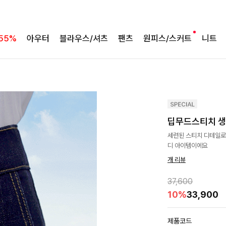
55%
아우터
블라우스/셔츠
팬츠
원피스/스커트
니트
딥무드스티치 생
세련된 스티치 디테일로
디 아이템이에요
개 리뷰
37,600
10%
33,900
제품코드