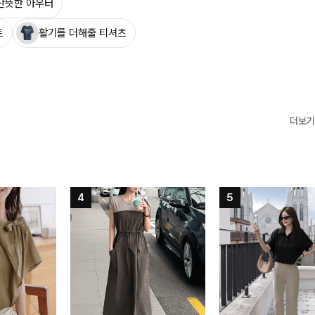
산뜻한 아우터
트
활기를 더해줄 티셔츠
더보기