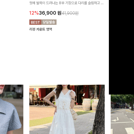
유롭게 떨어지는 와
핏에 발목이 드러나는 8부 기장으로 다리를 슬림하고 길
는 실루엣과 가
14%
42,9
니다:)
어보이게 만들어주며 생지 소재로 멋을 더한 데님팬츠에
편안하게 즐기기 
12%
36,900
원
41,900원
요~!
리뷰 카운트 영역
리뷰 카운트 영역