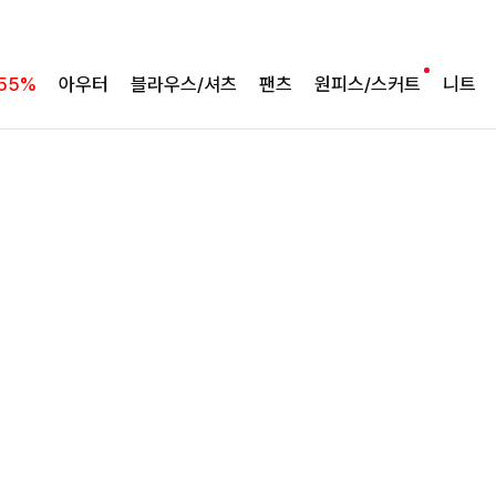
여유로운 핏의 코튼 팬츠
라인보정핏 절개코튼와이드팬츠[S,M,L사이즈]
55%
아우터
블라우스/셔츠
팬츠
원피스/스커트
니트