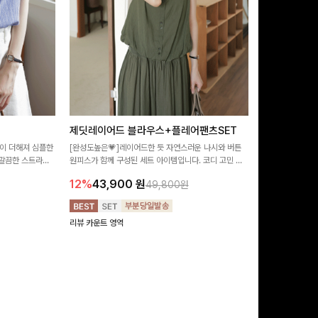
제딧레이어드 블라우스+플레어팬츠SET
뮬론퍼프 레
이 더해져 심플한
[완성도높은💗]레이어드한 듯 자연스러운 나시와 버튼
[데이트룩추천🩷
깔끔한 스트라이
원피스가 함께 구성된 세트 아이템입니다. 코디 고민 없
랑스러운 분위기를
 좋은 블라우스예요
이 한 벌만으로도 내추럴하면서 여성스러운 썸머룩 완성!
밋밋함 없이 여성
12%
43,900
원
10%
29,9
49,800원
리뷰 카운트 영역
리뷰 카운트 영역