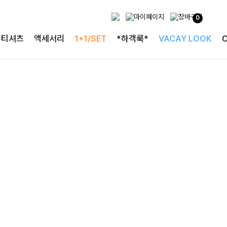
프릴 디테일로 사랑스럽게
0
캘밧퍼프 프릴블라우스
티셔츠
액세서리
1+1/SET
*하객룩*
VACAY LOOK