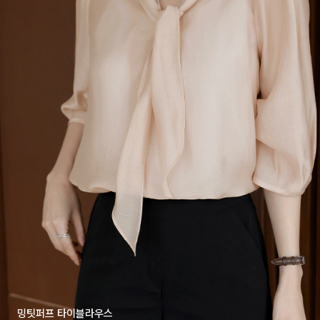
밍팃퍼프 타이블라우스