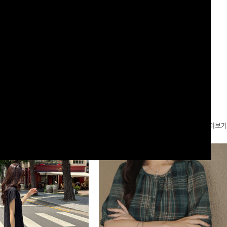
볍게 바스락거리는 소재감으로 시원하고
서도 캐주얼한 꾸안꾸룩을 완성해드립니다 ✨🩵
00
원
18%
29,900
원
49,800원
36,400원
좋은 아이템-
리뷰 카운트 영역
더보기