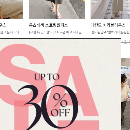
우스
롱츠배색 스트링원피스
메칸드 카라블라우스
한 리본 타이와 자
[구김↓/핏조절🤍]조화로운 배색 디테일로
[썸머원단🌊/팔뚝커버]은은한
디테일이 여성스러운
스타일을 더한 원피스! 스트링이 내장되어
와 여유로운 실루엣이 만나 
12%
35,900
원
10%
37,900
원
44,700원
40,700원
42,
스 🤎 하늘하늘
있어 여리여리한 라인을 만들어주고 넉넉한
세련된 무드를 연출해주는 블
떨어지는 실루엣으로
포켓으로 실용성까지 갖췄어요:)
리룩부터 출근룩까지 다양하게
 세련되게 즐기기
은 베이직한 디자인!