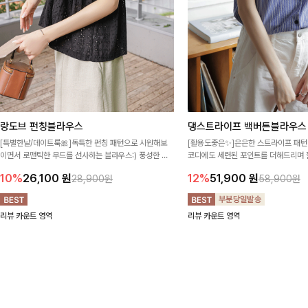
랑도브 펀칭블라우스
댕스트라이프 백버튼블라우스
[특별한날/데이트룩🎀]독특한 펀칭 패턴으로 시원해보
[활용도좋은✨]은은한 스트라이프 패턴
이면서 로맨틱한 무드를 선사하는 블라우스:) 풍성한 퍼
코디에도 세련된 포인트를 더해드리며 
프 소매와 밑단 셔링으로 스타일을 더했어요
프 디테일로 유행 없이 오래 함께하기
10%
26,100
원
12%
51,900
원
28,900원
58,900원
리뷰 카운트 영역
리뷰 카운트 영역