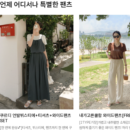
언제 어디서나 특별한 팬츠
쿠르디 언발뷔스티에+티셔츠+와이드팬츠
내가고른쿨함 와이드팬츠[FRE
SET
[2TYPE기장]가볍고 내추럴한 소재감
[한 번에 완성💕]티셔츠, 뷔스티에, 팬츠까지 한 번에 구
원하게 즐기기 좋은 와이드 팬츠! 허리