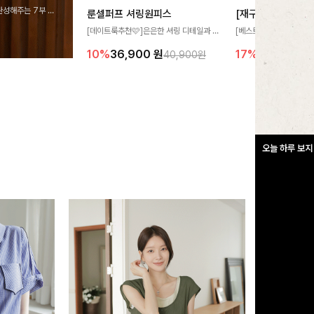
완성해주는 7부 블
룬셀퍼프 셔링원피스
 스타일링을 연출하
[데이트룩추천🩷]은은한 셔링 디테일과 퍼
[베스트🏆접촉냉감]
프 소매가 어우러져 사랑스러운 무드를 완
여름에도 무더위 걱정할 
10%
36,900
원
17%
27,300
원
40,900원
성해주는 원피스🤍 허리 스모크 밴딩이 슬
고 가벼운 소재감으로 
림한 실루엣을 연출해주며, 자연스럽게 퍼
즐기실 수 있는 니트랍니
지는 플레어 라인으로 여성스럽고 편안하게
즐기기 좋아요
오늘 하루 보지