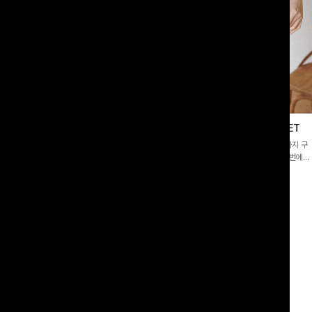
이스블라우스
필딩버튼 카라블라우스+와이드팬츠SET
]깔끔한 소매 퍼프와 레이스 자수로 사
[SET PICK]버튼 카라 블라우스와 팬츠, 스트랩까지 구
 담았으며 은은한 체크 패턴이 더해져
성된 활용도 높은 3종 세트 🤍 코디 걱정 없이 한 번에
스러움 가득 느껴지는 블라우스에요🤍
완성도 있는 스타일링을 연출할 수 있어 데일리하게 즐기
00
원
10%
49,900
원
33,200원
55,400원
기 좋아요 ✨
리뷰 카운트 영역