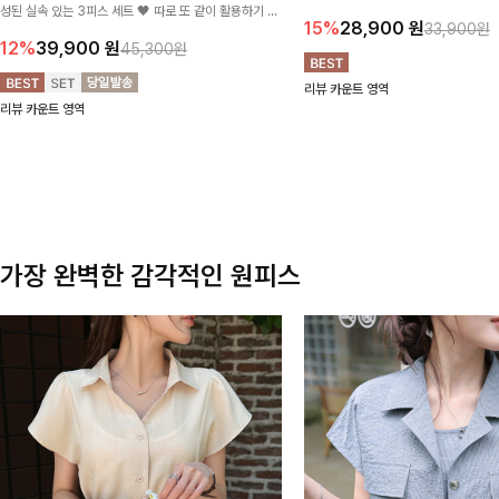
성된 실속 있는 3피스 세트 🖤 따로 또 같이 활용하기 좋
테일로 편안한 착용감을 더했으며, 여
15%
28,900
원
33,900원
아 코디 걱정 없이 데일리하게 즐기기 좋아요 ✨
이드핏이 군살을 자연스럽게 커버해준답
12%
39,900
원
45,300원
리뷰 카운트 영역
리뷰 카운트 영역
가장 완벽한 감각적인 원피스