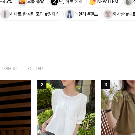
~45%
오늘 출발
단, 하루 혜택
NEW ITEM
하나로 완성된 코디 #원피스
데일리 #팬츠
화사한 #니
T-SHIRT
OUTER