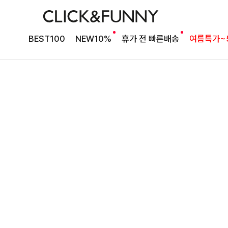
취향 맞게 선택 가능한
윌리덤 라운드앤브이넥가디건
BEST100
NEW10%
휴가 전 빠른배송
여름특가~