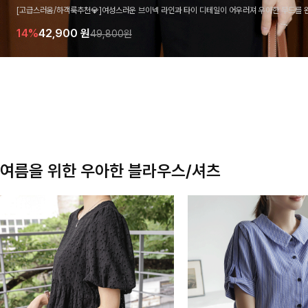
[고급스러움/하객룩추천💎]여성스러운 브이넥 라인과 타이 디테일이 어우러져 우아한 무드를 
라우스 🤍 여유로운 7부 소매로 편안하게 착용되며 데일리룩부터 출근룩, 하객룩까지 세련된
14%
42,900
원
49,800원
기 좋은 아이템이에요
여름을 위한 우아한 블라우스/셔츠