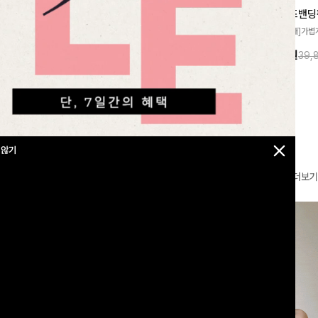
[재구매율1위] 냉감효과 카라니트
드람린넨 스트링블라우스
[군살커버만점/썸머소재]가볍
[시원함🧊/77사이즈까지]가볍고 내추럴
필요가 없어요!얇
원단과 여유로운 와이드 핏으로
한 텍스처가 돋보이는 블라우스로, 답답함
10%
35,900
원
20%
34,900
원
32,800원
39,
43,600원
여름에도 시원하게
편안하게 착용하실 수 있는 팬
없는 슬릿 카라 디자인이 얼굴선을 더욱 시
다
✨ 허리 전체 밴딩과 스트링 
원하게 연출해드립니다 🤍🌿
감 있는 착용감을 더해드려요!
 않기
더보기