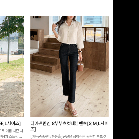
E,L사이즈]
더예쁜린넨 8부부츠컷데님팬츠[S,M,L사이
쿨링버튼 8부
즈]
으로 여름 시즌 시
[바스락소재💙/
 밴딩과 스트링 디
[미운군살커버/쫀쫀👍]군살을 잡아주는 깔끔한 부츠컷
포인트가 되어주는