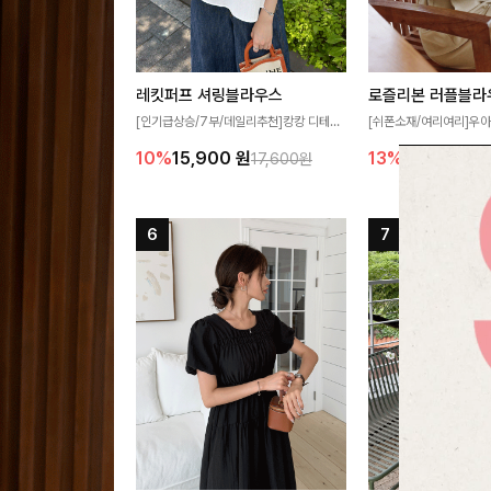
레킷퍼프 셔링블라우스
로즐리본 러플블라
[인기급상승/7부/데일리추천]캉캉 디테일
[쉬폰소재/여리여리]우아
이 더해져 사랑스럽고 풍성한 실루엣을 완
연스럽게 흐르는 러플 
10%
15,900
원
13%
38,900
원
17,600원
성해주는 블라우스 🤍 가볍게 퍼지는 핏으
분위기를 더해주는 블라우
로 체형을 자연스럽게 커버해주며 여성스럽
한 소재감과 여유롭게 
게 즐기기 좋아요 ✨
얼굴까지 화사해 보이며
좋아요