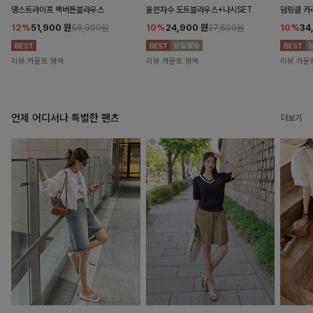
댕스트라이프 백버튼블라우스
율븐자수 도트블라우스+나시SET
덤링클 카
12%
51,900
원
10%
24,900
원
10%
34
58,900원
27,600원
리뷰 카운트 영역
리뷰 카운트 영역
리뷰 카운
언제 어디서나 특별한 팬츠
더보기