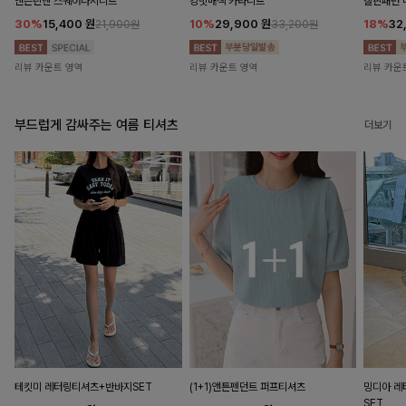
앤즌린넨 스퀘어나시니트
킹밋배색 카라니트
캘핀패턴 
30%
15,400
원
10%
29,900
원
18%
32
21,900원
33,200원
리뷰 카운트 영역
리뷰 카운트 영역
리뷰 카운
부드럽게 감싸주는 여름 티셔츠
더보기
테킷미 레터링티셔츠+반바지SET
(1+1)앤튼펜던트 퍼프티셔츠
밍디아 
SET