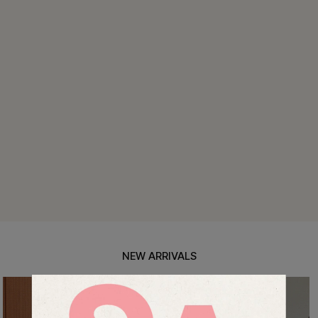
특스트라이프 링클원피스+스트링자켓SET
12%
69,900
원
79,400원
리뷰 카운트 영역
헨틴링클 날개티셔츠+치마바지SET
12%
29,900
원
33,900원
리뷰 카운트 영역
NEW ARRIVALS