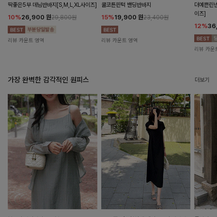
딱좋은5부 데님반바지[S,M,L,XL사이즈]
쿨코튼핀턱 밴딩반바지
더예쁜린넨
이즈]
10%
26,900
원
15%
19,900
원
29,800원
23,400원
12%
36
리뷰 카운트 영역
리뷰 카운트 영역
리뷰 카운
가장 완벽한 감각적인 원피스
더보기