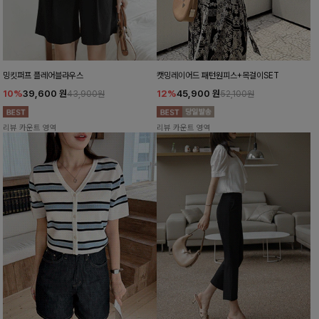
밍킷퍼프 플레어블라우스
캣밍레이어드 패턴원피스+목걸이SET
10%
39,600
원
12%
45,900
원
43,900원
52,100원
리뷰 카운트 영역
리뷰 카운트 영역