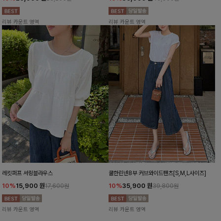
리뷰 카운트 영역
리뷰 카운트 영역
레킷퍼프 셔링블라우스
쿨한린넨8부 커브와이드팬츠[S,M,L사이즈]
10%
15,900
원
10%
35,900
원
17,600원
39,800원
리뷰 카운트 영역
리뷰 카운트 영역