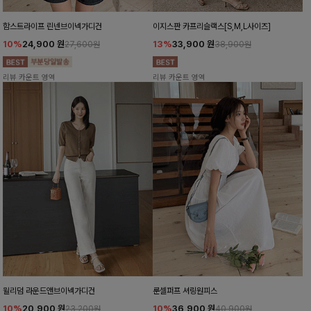
함스트라이프 린넨브이넥가디건
이지스판 카프리슬랙스[S,M,L사이즈]
10%
24,900
원
13%
33,900
원
27,600원
38,900원
리뷰 카운트 영역
리뷰 카운트 영역
윌리덤 라운드앤브이넥가디건
룬셀퍼프 셔링원피스
10%
20,900
원
10%
36,900
원
23,200원
40,900원