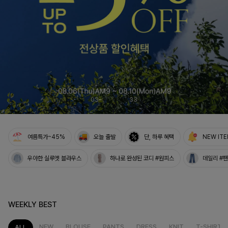
여름의 끝을 완성할
감각적인 원피스
셀퍼프 셔링원피스
04
33
여름특가~45%
오늘 출발
단, 하루 혜택
NEW IT
우아한 실루엣 블라우스
하나로 완성된 코디 #원피스
데일리 #
WEEKLY BEST
NEW
BLOUSE
PANTS
DRESS
KNIT
T-SHIRT
ALL