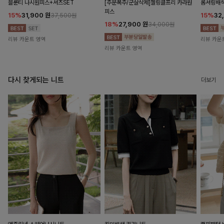
블룬티 나시원피스+셔츠SET
[주문폭주/군살삭제]젤링클프리 카라원
롬셔링배
피스
15%
31,900
원
15%
32
37,500원
18%
27,900
원
34,000원
리뷰 카운트 영역
리뷰 카운
리뷰 카운트 영역
다시 찾게되는 니트
더보기