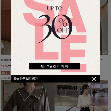
더리골지 카라니트
강력한편안함 와이드슬랙스[FREE,L사이즈]
12%
29,900
원
10%
37,800
원
33,900원
41,900원
리뷰 카운트 영역
리뷰 카운트 영역
오늘 하루 보지 않기