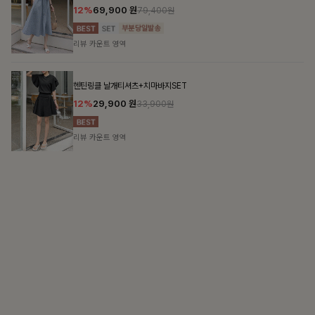
DOUBLE THE JOY
함께할 때 더욱 완벽한, 합리적인 선택으로 채우는 즐거움
필첸체크 스트링블라우스+플레어스커트SET
14%
42,900
원
49,800원
리뷰 카운트 영역