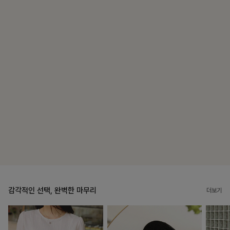
블룬티 나시원피스+셔츠SET
15%
31,900
원
37,500원
리뷰 카운트 영역
캣시어서커 버튼카라원피스+벨트SET
16%
79,900
원
95,100원
리뷰 카운트 영역
감각적인 선택, 완벽한 마무리
더보기