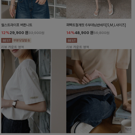
월스트라이프 버튼니트
퍼펙트절개핏 6부데님반바지[S,M,L사이즈]
12%
29,900
원
14%
48,900
원
33,900원
56,800원
리뷰 카운트 영역
리뷰 카운트 영역