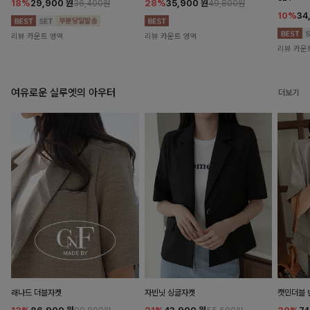
18%
29,900
원
28%
35,900
원
36,400원
49,800원
10%
34
리뷰 카운트 영역
리뷰 카운트 영역
리뷰 카운
여유로운 실루엣의 아우터
더보기
래나드 더블자켓
자빈닛 싱글자켓
캣민더블 