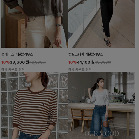
펌레이스 리본블라우스
럽틸스퀘어 리본블라우스
10%
39,600
원
10%
44,100
원
43,900원
48,900원
리뷰 카운트 영역
리뷰 카운트 영역