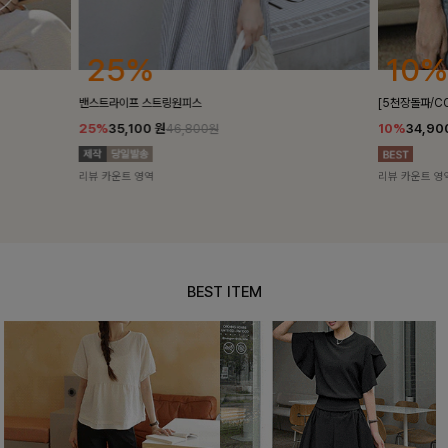
25%
10%
밴스트라이프 스트링원피스
[5천장돌파/C
25%
35,100
원
10%
34,90
46,800원
리뷰 카운트 영역
리뷰 카운트 영
BEST ITEM