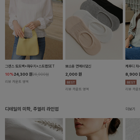
뽀소옹 면메쉬덧신
그렌스 토트백+파우치+스트랩SET
케루디 자
2,000
원
10%
24,300
원
8,900
26,900원
리뷰 카운트 영역
리뷰 카운트 영역
리뷰 카운
디테일의 미학, 주얼리 라인업
더보기