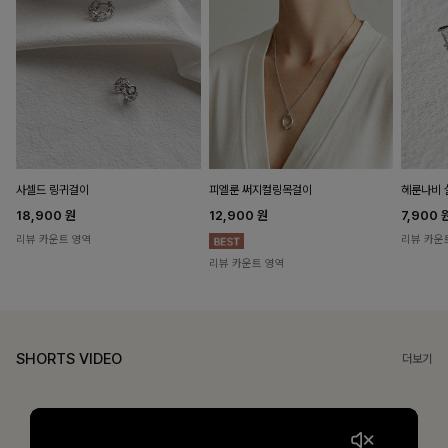
헤룬나비 
사셀드 링귀걸이
피엘룬 써지컬링목걸이
7,900
18,900
원
12,900
원
리뷰 카운
리뷰 카운트 영역
리뷰 카운트 영역
SHORTS VIDEO
더보기