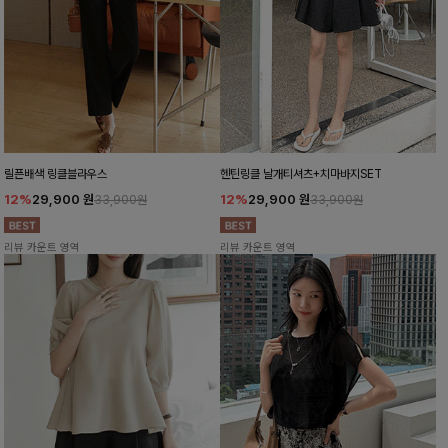
릴픈배색 링클블라우스
헨틴링클 날개티셔츠+치마바지SET
12%
29,900
원
12%
29,900
원
33,900원
33,900원
리뷰 카운트 영역
리뷰 카운트 영역