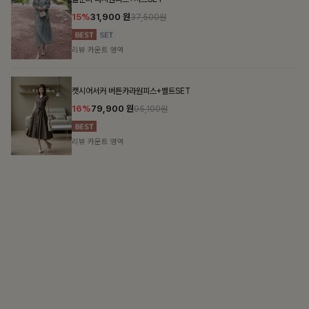
가장 쉬운 코디
특별한 날부터 일상까지 함께하는 룩
쥬빌스트링 포켓원피스
17%
48,900
원
58,900원
리뷰 카운트 영역