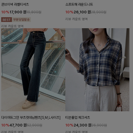
콘브이넥 라벨티셔츠
소프트해 라운드니트
10%
17,900
원
10%
26,100
원
19,800원
28,900원
리뷰 카운트 영역
리뷰 카운트 영역
다이어트그만 부츠컷데님팬츠[S,M,L사이즈]
티븐롤업 체크셔츠
10%
47,700
원
10%
24,300
원
52,900원
26,900원
리뷰 카운트 영역
리뷰 카운트 영역