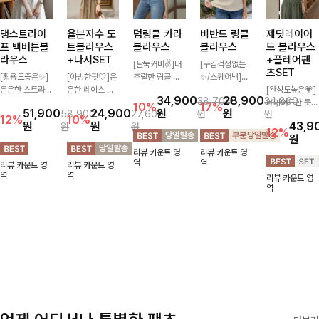
댕스트라이
율븐자수 도
덤링클 카라
비반드 링클
제딧레이어
프 백버튼블
트블라우스
블라우스
블라우스
드 블라우스
라우스
+나시SET
+플레어팬
[팔뚝커버✌]내
[구김걱정없는
츠SET
[활용도좋은✨]
[아방한핏🤍]은
추럴한 링클 텍
✨/스퀘어넥]입
은은한 스트라이
은한 레이스 자
스처로 분위기
체감 있는 링클
[완성도높은💗]
34,900
28,900
38,700
34,800
프 패턴이 더해
수와 도트 패턴
있게 입어지는
엠보 텍스처가
레이어드한 듯
10%
17%
51,900
24,900
원
원
58,900
27,600
원
원
져 심플한 코디
으로 사랑스러운
블라우스🖤 브
돋보이는 블라우
자연스러운 나시
12%
10%
원
원
43,9
원
원
에도 세련된 포
감성 가득 담았
이넥 카라 디자
스- 여유로운 실
와 버튼 원피스
12%
원
인트를 더해드리
으며 나시 세트
인에 여유로운
루엣과 물결 짜
가 함께 구성된
리뷰 카운트 영
리뷰 카운트 영
며 깔끔한 스트
구성으로 이너
소매핏 더해져
임 소매 디테일
세트 아이템입니
역
역
리뷰 카운트 영
리뷰 카운트 영
라이프 디테일로
걱정없이 손쉽게
여리하면서도 시
이 더해져 편안
다. 코디 고민 없
역
역
리뷰 카운트 영
유행 없이 오래
코디 가능한 블
원한 무드로 즐
하면서도 여성스
이 한 벌만으로
역
함께하기 좋은
라우스에요:)
기기 좋아요-
러운 무드를 연
도 내추럴하면서
블라우스예요
출해드려요!
여성스러운 썸머
룩 완성!