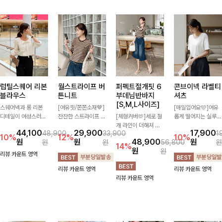
럽틸스퀘어 리본
월스트라이프 버
퍼펙트절개핏 6
콘브이넥 라벨티
블라우스
튼니트
부데님반바지
셔츠
[S,M,L사이즈]
스퀘어넥과 롱 리본
[여유핏/쫀쫀소재🤎]
[매일입어요🩵]여유
디테일이 여성스러운
잔잔한 스트라이프 패
[체형커버🫶]세로 절
롭게 떨어지는 실루엣
분위기를 한층 더해주
턴과 버튼 포인트가
개 라인이 더해져 다
과 깔끔한 브이넥 디
44,100
29,900
17,900
48,900
33,900
1
는 블라우스입니다.
더해져 캐주얼하면서
리 라인을 더욱 길고
자인으로 데일리하게
10%
12%
10%
원
원
48,900
원
원
원
56,800
원
자연스럽게 잡힌 셔링
도 세련된 무드를 연
슬림하게 연출해주는
즐기기 좋은 티셔츠-
14%
원
원
과 봉긋한 소매가 여
출해주는 니트- 가볍
5부 데님 반바지 🤍
소매 라벨 디테일이
리뷰 카운트 영역
리한 실루엣을 연출해
고 부드러운 착용감으
부담 없는 기장과 여
은은한 포인트를 더해
리뷰 카운트 영역
리뷰 카운트 영역
특별한 날은 물론 데
로 단독은 물론 데일
유로운 핏으로 편안하
심플하면서도 센스 있
리뷰 카운트 영역
일리룩으로도 부담 없
리룩으로 활용하기 좋
게 착용되며 다양한
는 스타일을 완성해드
이 즐기기 좋아요🎀
은 아이템!
상의와 손쉽게 매치되
려요!
어 데일리부터 휴가룩
까지 활용도 높게 즐
기기 좋아요 d