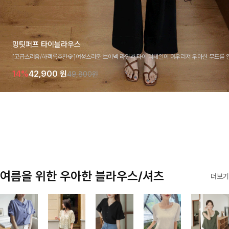
밍팃퍼프 타이블라우스
[고급스러움/하객룩추천💎]여성스러운 브이넥 라인과 타이 디테일이 어우러져 우아한 무드를 
라우스 🤍 여유로운 7부 소매로 편안하게 착용되며 데일리룩부터 출근룩, 하객룩까지 세련된
14%
42,900
원
49,800원
기 좋은 아이템이에요
여름을 위한 우아한 블라우스/셔츠
더보기