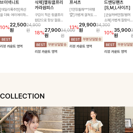
브이넥니트
삭제]젤링클프리
프셔츠
드밴딩팬츠
카라원피스
[S,M,L사이즈]
[데일리룩추천]목선
[1만장돌파**1위템
을 더욱 여리여리하게
구김이 적은 링클프리
🏆]가볍게 걸쳐도 살
[군살커버만점/썸머
연출해주는 브이넥 디
원단으로 항상 깔끔하
아나는 산뜻한 컬러
소재]가볍게 찰랑이는
22,500
29,900
24,900
34,300
자인으로 깔끔한 무드
게 착용 가능하며 일
감, 여름에 딱 맞는 코
원단과 여유로운 와이
10%
13%
원
27,900
원
35,900
원
34,000
원
를 완성해주는 니트
자로 떨어지는 넉넉한
튼 셔츠❤️ 여유 있는
드 핏으로 하루 종일
18%
10%
원
원
원
🤍 부드러운 착용감
핏으로 군살을 완벽히
핏과 스트라이프 패
편안하게 착용하실 수
과 베이직한 실루엣으
커버해주는 원피스에
턴, 자연스러운 실루
있는 팬츠입니다 🖤
리뷰 카운트 영역
리뷰 카운트 영역
로 단독은 물론 다양
요🖤
엣으로 데일리 코디에
✨ 허리 전체 밴딩과
리뷰 카운트 영역
리뷰 카운트 영역
한 아우터와 레이어드
부담 없이 매치된답니
스트링 디테일로 안정
하기 좋아 데일리하게
다:)
감 있는 착용감을 더
즐기기 좋은 아이템이
해드려요!
에요 ✨
COLLECTION