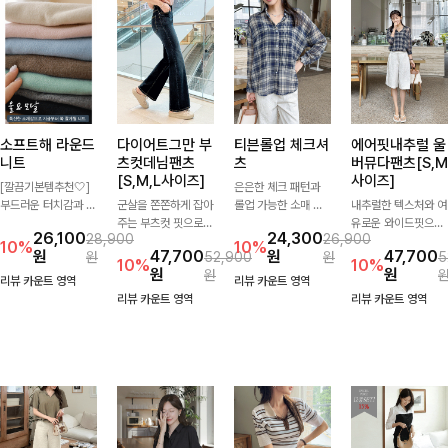
소프트해 라운드
다이어트그만 부
티븐롤업 체크셔
에어핏내추럴 울
니트
츠컷데님팬츠
츠
버뮤다팬츠[S,M
[S,M,L사이즈]
사이즈]
[깔끔기본템추천🤍]
은은한 체크 패턴과
부드러운 터치감과 군
군살을 쫀쫀하게 잡아
롤업 가능한 소매 디
내추럴한 텍스처와 여
더더기 없는 디자인으
주는 부츠컷 핏으로
테일로 다양한 분위기
유로운 와이드핏으로
26,100
24,300
28,900
26,900
로 매일 손이 가는 자
다리 라인을 이쁘고
를 연출하실 수 있어
군살은 자연스럽게 커
10%
10%
원
47,700
원
47,700
원
52,900
원
5
체제작 니트입니다.
깔끔하게 만들어주고
요🌿 차르르 흐르는
버해드리는 버뮤다 팬
10%
10%
원
원
원
자연스럽게 떨어지는
진청 색감으로 더욱
가벼운 소재와 여유로
츠 🤍 깔끔한 허리 디
리뷰 카운트 영역
리뷰 카운트 영역
여유핏과 깔끔한 라운
슬림해보이는 효과를
운 핏으로 단독은 물
테일과 편안한 착용감
리뷰 카운트 영역
리뷰 카운트 영역
드넥으로 단독은 물론
주는 데님팬츠!
론 아우터처럼 툭 걸
으로 데일리부터 출근
이너로도 활용하기 좋
쳐도 멋스러운 데일리
룩까지 산뜻하게 즐기
아요.
셔츠입니다
기 좋은 팬츠예요!