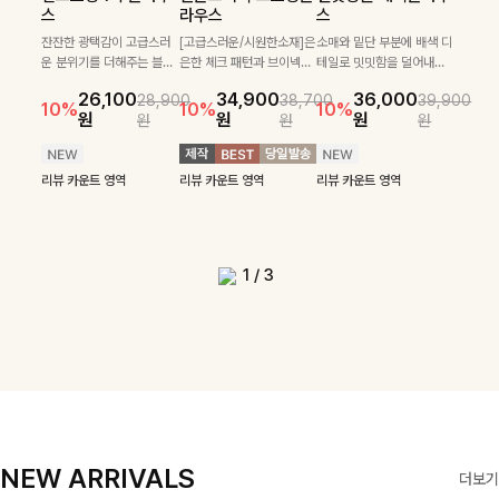
필첸체크 스트링블라
특스트라이프 링클원
헨틴링클 날개티셔츠
부니트
스
라우스
스
우스+플레어스커트
피스+스트링자켓
+치마바지SET
부드럽게 몸을 감싸는 니트
넉넉한 핏으로 편하게 착용
SET
SET
짜임으로 편안한 착용감을
[골드버튼/클래식무드🤍]
가능한 심플&베이직 무드의
잔잔한 광택감이 고급스러
[고급스러운/시원한소재]은
소매와 밑단 부분에 배색 디
[텐션감↑/구김↓]가볍게
더해드리며 여유 있게 떨어
스트라이프 패턴으로 데일
니트!레터리 펜던트로 고급
운 분위기를 더해주는 블라
은한 체크 패턴과 브이넥으
테일로 밋밋함을 덜어내고
[활용도 좋은 투피스]은은한
가볍고 시원한 링클 원피스
입기만 해도 코디가 완성되
24,300
25,800
26,900
28,600
지는 핏과 브이넥 디자인이
리룩에 포인트를 더해줄 아
스러운 포인트를 내어주었
우스예요 ✨ 허리 스트링과
로 단정하면서 실버버튼으
더욱 멋스럽게 연출되며 링
10%
10%
체크 패턴과 허리 스트링 디
와 스트링 자켓이 세트로 구
는 세트 아이템으로, 자연스
원
31,900
원
26,100
34,900
36,000
원
35,400
원
28,900
38,700
39,900
29,900
여리여리한 실루엣을 완성
이템입니다 카라넥 디자인
어요:D
프릴 밑단이 자연스럽게 실
로 고급스러운 디테일을 넣
클 소재로 구김 걱정없이 즐
33,900
10%
테일이 어우러진 투피스 세
성되어 코디 고민 없이 완성
럽게 퍼지는 프릴 날개 소매
10%
10%
10%
12%
원
원
원
원
원
원
원
원
42,900
69,900
원
해드려요 ✨ 단독은 물론 다
으로 깔끔한 이미지로 만들
루엣을 살려주며, 여유로운
었으며 밑단스트링으로 핏
길 수 있는 블라우스랍니
49,800
79,400
원
트입니다. 여유로운 상의와
도 높은 스타일링을 연출해
가 우아한 포인트를 더해드
14%
12%
원
원
양한 아우터와도 자연스럽
어 주는 7부 니트입니다 ~
핏으로 편안하면서도 여성
을 더욱 깔끔하게 잡아주는
다:)
원
원
풍성하게 퍼지는 롱스커트가
주는 아이템 🤍 따로 또 같
립니다💕 잔잔한 링클 텍스
리뷰 카운트 영역
리뷰 카운트 영역
게 매치되는 데일리 니트랍
스러운 무드를 완성해준답
블라우스예요 :)
자연스러운 체형 커버는 물
이 활용하기 좋아 실용적이
처 소재와 편안한 허리밴딩
리뷰 카운트 영역
리뷰 카운트 영역
리뷰 카운트 영역
리뷰 카운트 영역
니다
니다 🤍
리뷰 카운트 영역
론, 단품으로도 다양하게 활
며, 스트링 디테일로 다양한
으로 하루 종일 산뜻하고 쾌
리뷰 카운트 영역
리뷰 카운트 영역
용하기 좋아요🖤
핏을 연출할 수 있어 데일리
적하게 즐겨보세요!
부터 여행룩까지 멋스럽게
즐기기 좋아요 ✨
1
/
3
NEW ARRIVALS
더보기