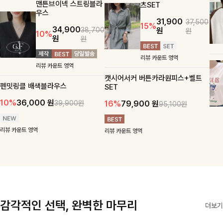
맨튼브이넥 스트링블라
츠SET
우스
31,900
37,500
15%
34,900
원
38,700
원
10%
원
원
리뷰 카운트 영역
리뷰 카운트 영역
캣시어서커 버튼카라원피스+벨트
펜밋링클 배색블라우스
SET
10%
36,000
원
16%
79,900
원
39,900원
95,100원
리뷰 카운트 영역
리뷰 카운트 영역
감각적인 선택, 완벽한 마무리
더보기