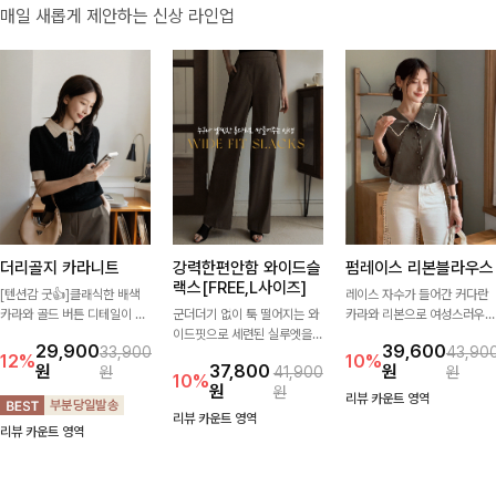
매일 새롭게 제안하는 신상 라인업
더리골지 카라니트
강력한편안함 와이드슬
펌레이스 리본블라우스
랙스[FREE,L사이즈]
[텐션감 굿👍]클래식한 배색
레이스 자수가 들어간 커다란
카라와 골드 버튼 디테일이 세
군더더기 없이 툭 떨어지는 와
카라와 리본으로 여성스러우면
련된 포인트를 더해주는 니트
이드핏으로 세련된 실루엣을
서 사랑스러운 무드가 가득 느
29,900
39,600
33,900
43,90
입니다. 세로 골지 짜임이 슬림
완성해주는 슬랙스입니다. 깔
껴지는 블라우스에요🤎
12%
10%
원
37,800
원
원
41,900
원
한 실루엣을 연출해 단정하면
끔한 디자인과 롱한 기장감으
10%
원
원
서도 여성스러운 무드를 완성
로 다리가 길어 보이고 뒷밴딩
리뷰 카운트 영역
해드려요.
으로 편안하기까지-
리뷰 카운트 영역
리뷰 카운트 영역