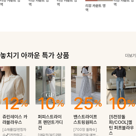
리뷰 카운트 영
리뷰 카운트 영
리뷰 카운트 영
리뷰 카운트 영
적함도 챙겨드려
날에도 편안하게
해도 멋스럽게
핏이 멋스러운,
무드가 느껴져요
역
역
역
역
리뷰 카운트 영
요 :)
착용 가능한 반
스타일링돼요
쾌적하면서 세련
🩶 가볍고 시원
역
팔자켓입니다-!
된 무드의 썸머
한 소재감으로
반팔자켓 -
여름에도 부담
없이 툭 걸치기
좋은 아이템!
놓치기 아까운 특가 상품
더보기
12
10
25
10
%
%
%
%
쥬린레이스 카
퍼피스트라이
밴스트라이프
[5천장돌
라블라우스
프 펜던트가디
스트링원피스
파/COOL]멜
건
틴 퍼프블라우
[소매롤업/펀칭자
[700장 돌파☆]
스
수💕]잔잔하고 고
[여유핏/부드러운
허리라인을 예쁘게