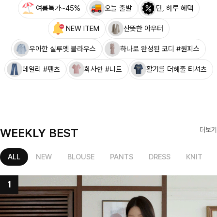
여름특가~45%
오늘 출발
단, 하루 혜택
NEW ITEM
산뜻한 아우터
우아한 실루엣 블라우스
하나로 완성된 코디 #원피스
데일리 #팬츠
화사한 #니트
활기를 더해줄 티셔츠
WEEKLY BEST
더보기
ALL
NEW
BLOUSE
PANTS
DRESS
KNIT