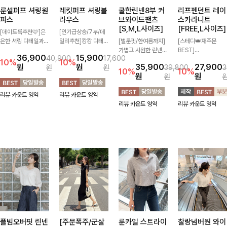
룬셀퍼프 셔링원
레킷퍼프 셔링블
쿨한린넨8부 커
리프펜던트 레이
피스
라우스
브와이드팬츠
스카라니트
[S,M,L사이즈]
[FREE,L사이즈]
[데이트룩추천🩷]은
[인기급상승/7부/데
은한 셔링 디테일과
일리추천]캉캉 디테일
[벌룬핏/한여름까지]
[스테디👑재주문
퍼프 소매가 어우러져
이 더해져 사랑스럽고
가볍고 시원한 린넨
BEST]
36,900
15,900
40,900
17,600
사랑스러운 무드를 완
풍성한 실루엣을 완성
혼방 소재로 한여름까
사랑스러움 가득 담은
10%
10%
원
원
35,900
27,900
원
원
39,800
3
성해주는 원피스🤍
해주는 블라우스 🤍
지 쾌적하게 즐기기
카라 니트에 펜던트
10%
10%
원
원
원
허리 스모크 밴딩이
가볍게 퍼지는 핏으로
좋은 8부 커브 와이드
포인트까지 톡-톡 얼
슬림한 실루엣을 연출
체형을 자연스럽게 커
팬츠 🤍 자연스럽게
굴을 밝혀주는 컬러와
리뷰 카운트 영역
리뷰 카운트 영역
해주며, 자연스럽게
버해주며 여성스럽게
떨어지는 커브핏이 멋
함께 해요-
리뷰 카운트 영역
리뷰 카운트 영역
퍼지는 플레어 라인으
즐기기 좋아요 ✨
스러운 실루엣을 연출
로 여성스럽고 편안하
해줘요 ✨
게 즐기기 좋아요
플빔오버핏 린넨
[주문폭주/군살
룬카일 스트라이
찰랑넘버원 와이