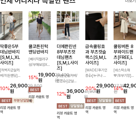
언제 어디서나 특별한 팬츠
더보기
딱좋은5부
쿨코튼핀턱
더예쁜린넨
급속쿨링효
쿨링버튼 8
데님반바지
밴딩반바지
8부부츠컷
과 부츠컷슬
부와이드팬
[S,M,L,XL
데님팬츠
랙스[S,M,L
츠[FREE,L
[베이직컬러구
사이즈]
[S,M,L사이
사이즈]
사이즈]
성/부해보임X]
즈]
[허벅지군살커
와이드하게 떨어
[MADE/후기인
[바스락소재
19,900
23,400
버/히든밴딩]여
지는 핏으로 편
[미운군살커버/
증👍]누구나 갖
💙/8부기장]사
15%
원
원
유롭게 떨어지는
안하면서도 멋스
쫀쫀👍]군살을
고 싶어할 슬랙
이드 버튼 디테
26,900
29,900
42,9
29,800
37,300
와이드핏과 부담
럽게 입어지는
잡아주는 깔끔한
스:)베이직하지
일이 은은한 포
10%
20%
14%
원
36,900
원
원
원
41,900
원
없는 5부 기장
밴딩 반바지🤎
부츠컷 핏에 발
만 부츠컷으로
인트가 되어주는
12%
원
원
리뷰 카운트 영
으로 편안하게
넉넉한 포켓 디
목이 드러나는
이쁜 핏 연출은
와이드 팬츠입니
역
즐기기 좋은 데
테일 더해져 데
8부 기장으로
물론,쫀쫀한 스
다. 여유롭게 떨
리뷰 카운트 영
리뷰 카운트 영
리뷰 카운트 영
님 팬츠 ✨ 빈티
일리룩부터 여행
다리를 슬림하고
판끼로 하루종일
어지는 실루엣과
역
역
역
리뷰 카운트 영
지한 워싱감이
룩까지 활용도
길어보이게 만들
편안하게!
가볍게 바스락거
역
더해져 캐주얼하
높게 즐겨지는
어주며 생지 소
리는 소재감으로
면서도 트렌디한
아이템!
재로 멋을 더한
시원하고 편안하
무드로 연출
데님팬츠에요~!
게 즐기기 좋은
아이템-