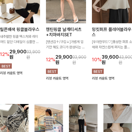
릴픈배색 링클블라우스
헨틴링클 날개티셔츠
밍킷퍼프 플레어블라우
+치마바지SET
스
내추럴한 링클 텍스처와 레이
어드 밑단 디테일이 심플한 디
[텐션감↑/구김↓]가볍게 입
[우아한무드🤍]풍성한 퍼프 소
자인에 포인트를 더해주며, 가
기만 해도 코디가 완성되는 세
매와 자연스럽게 퍼지는 플레
29,900
33,900
볍게 툭 입기만 해도 멋스러운
트 아이템으로, 자연스럽게 퍼
어 실루엣이 여성스러운 무드
12%
원
29,900
39,600
원
33,900
43,90
스타일을 완성해드려요- 여유
지는 프릴 날개 소매가 우아한
를 완성해주는 블라우스 🤍 체
12%
10%
원
원
원
원
로운 핏으로 군살은 자연스럽
포인트를 더해드립니다💕 잔
형을 자연스럽게 커버해주며
게 커버해주고, 편안한 착용감
잔한 링클 텍스처 소재와 편안
걸을 때마다 살랑이는 핏으로
리뷰 카운트 영역
까지 더해 손이 자주 가는 데일
한 허리밴딩으로 하루 종일 산
데일리룩부터 데이트룩까지 화
리뷰 카운트 영역
리뷰 카운트 영역
리 아이템이랍니다🤍
뜻하고 쾌적하게 즐겨보세요!
사하게 즐기기 좋은 아이템이
에요 ✨