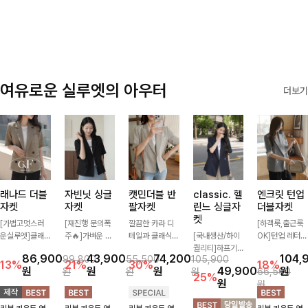
✨🩵
감에 캐주얼한
감성까지 더해져
데일리하게 손이
자주 가요
여유로운 실루엣의 아우터
더보기
래나드 더블
자빈닛 싱글
캣민더블 반
classic. 헬
엔크릿 턴업
자켓
자켓
팔자켓
린느 싱글자
더블자켓
켓
[가볍고멋스러
[재진행 문의폭
깔끔한 카라 디
[하객룩,출근룩
운실루엣]클래
주🔥]가벼운 소
테일과 클래식한
[국내생산/하이
OK]턴업 레터링
식하면서 베이직
재로 툭 걸쳐주
더블 버튼 디자
퀄리티]하프기
포인트로 센스
86,900
43,900
74,200
104,
99,800
55,500
105,900
하게 걸치기 좋
기만 해도 캐주
인으로 세련된
장의 부담스럽지
있게 완성된 썸
13%
21%
30%
18%
원
원
원
49,900
원
원
원
원
66,500
은 반팔 자켓-자
얼한 무드를 만
무드를 완성한
않은 기장으로
머 자켓, 더블버
25%
원
원
주 입게 될 깔끔
들어주며 반팔
반팔 자켓 ✨ 가
클래식이 주는
튼 디자인으로
한 핏은 물론, 쾌
디자인으로 더운
볍게 걸쳐주기만
멋!스탠다드한
깔끔하고 세련된