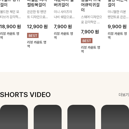
걸이
컬링목걸이
버귀걸이
어큐빅귀걸
걸이
이
볼드한 체인 모
은은한 링 펜던
미니 사이즈의
미니멀한 리본
티브가 감각적인
트 디자인으로
나비 쉐입으로
스퀘어 디자인으
펜던트로 은은한
포인트가 되어주
심플한 POINT,
은은하게 빛을
로 감각적인 무
포인트를 더해주
18,900
원
12,900
원
7,900
원
9,900
원
는 귀걸이- 심플
써지컬스틸 소재
내어줄 이어링,
드를 더했고 그
는 목걸이예요.
7,900
원
하면서도 존재감
로 변색 걱정 없
과하지 않은 포
안에 큐빅을 담
골드, 실버 컬러
리뷰 카운트 영
리뷰 카운트 영
리뷰 카운트 영
있는 디자인으로
역
이 데일리로 착
인트가 되어줘
역
아 더욱 고급스
로 구성돼 어떤
역
리뷰 카운트 영
데일리룩부터 스
용하기 좋아요-
데일리로 착용하
럽게 연출되는
룩에도 부담 없
역
리뷰 카운트 영
타일리시한 포인
기 좋아요:)
귀걸이에요~!
이 매치하기 좋
역
트룩까지 다양하
아요
게 매치하기 좋
은 아이템💎
SHORTS VIDEO
더보기