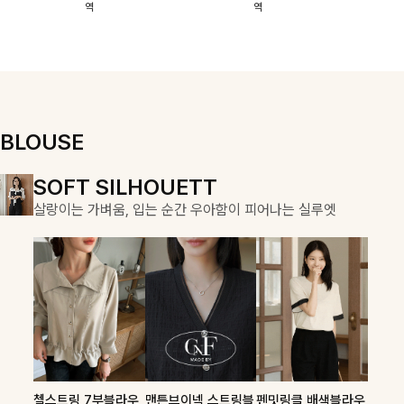
역
역
이에요:)
스에요🖤
돼요
할 수 있어요🤍
여유로운 핏이
만나 편안함은
물론, 고급스러
운 분위기까지
더해드립니다
BLOUSE
DOUBLE THE JOY
SOFT SILHOUETT
COZY ESSENTIAL
함께할 때 더욱 완벽한, 합리적인 선택으로 채우는 즐거움
살랑이는 가벼움, 입는 순간 우아함이 피어나는 실루엣
매일의 일상을 부드럽게 감싸줄 니트 컬렉션
론클디 브이넥니트
칠스트라이프 카라7
셀드펜던트 7부니트
첼스트링 7부블라우
맨튼브이넥 스트링블
펜밋링클 배색블라우