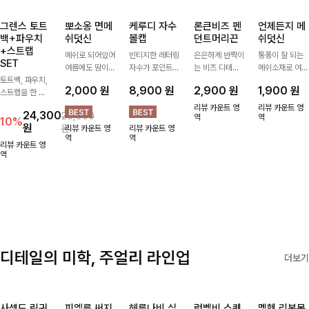
그렌스 토트
뽀소옹 면메
케루디 자수
론큰비즈 펜
언제든지 메
백+파우치
쉬덧신
볼캡
던트머리끈
쉬덧신
+스트랩
메쉬로 되어있어
빈티지한 레터링
은은하게 반짝이
통풍이 잘 되는
SET
여름에도 땀이
자수가 포인트가
는 비즈 디테일
메쉬소재로 여름
토트백, 파우치,
차지않게~! 발걸
되어 데일리 룩
과 펜던트 포인
까지 쾌적하게
2,000
원
8,900
원
2,900
원
1,900
원
스트랩을 한 번
음도 당당해지세
에 자연스럽게
트로 스타일에
데일리로 신기
에 드리는
요:-)
어우러지는 볼
센스를 더해주는
좋은 덧신이에요
리뷰 카운트 영
리뷰 카운트 영
24,300
26,900
ITEM활용도 높
캡!베이직한 컬
아이템, 탄탄한
역
^^
역
10%
원
원
리뷰 카운트 영
리뷰 카운트 영
게 어디에든 다
러와 깔끔한 쉐
밴딩으로 안정감
역
역
양하게 즐겨주세
입으로 캐주얼부
있게 잡아주어
리뷰 카운트 영
요 ;)
역
터 꾸안꾸 스타
데일리로 활용하
일까지 활용도
기 좋은 헤어 악
GOOD
세서리
디테일의 미학, 주얼리 라인업
더보기
사셀드 링귀
피엘룬 써지
헤룬나비 실
럼벨비 스퀘
멜헨 리본목