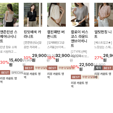
앤즌린넨 스
킹밋배색 카
캘핀패턴 버
캘로이 비스
엘팃펀칭 니
퀘어나시니
라니트
튼니트
코스 라운드
트
트
앤브이넥니
[쫀쫀텐션👍]깔
[입체패턴/고급
[베스트입고★]
트
린넨 함유 소재
끔한 카라와 반
스러움]브이넥
느낌있는 스퀘어
로 시원하고 쾌
오픈 디자인이
라인과 감각적인
[2TYPE선택]
펀칭과 골드버튼
29,900
32,900
26,
33,200
40,100
적하게 즐기기
만나 하나만 입
패턴이 어우러져
라운드넥과 브이
으로 세련됨이
10%
18%
27%
15,400
원
원
원
21,900
원
원
좋은 나시 니트
어도 완성도 높
포인트 있게 즐
넥 두 가지 디자
묻어나는 니트:)
30%
원
22,500
원
24,900
🌿 깔끔한 스퀘
은 스타일링을
기기 좋은 가디
인으로 취향에
시원쫀쫀함 가
10%
원
원
어넥 디자인이
연출해드려요 부
건 🤍 가볍게 걸
맞게 선택 가능
득, 여성스러운
리뷰 카운트 영
리뷰 카운트 영
리뷰 카운트 영
쇄골 라인을 더
담 없이 즐기기
쳐주기만 해도
한 베이직 니트
룩을 완성해봐요
역
역
역
리뷰 카운트 영
욱 여리하고 여
좋은 데일리 니
스타일리시한 무
🤍 깔끔한 실루
♡
역
리뷰 카운트 영
성스럽게 연출해
트로 어디에나
드를 더해주어
엣과 부드러운
역
드립니다
손쉽게 매치됩니
데일리하게 활용
착용감으로 단독
다
하기 좋아요 ✨
은 물론 이너까
지 활용도 높게
즐기기 좋아요
✨