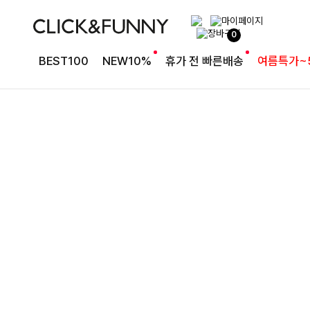
완성도 높은 원피스SET
0
특스트라이프 링클원피스+스트링자켓SET
BEST100
NEW10%
휴가 전 빠른배송
여름특가~