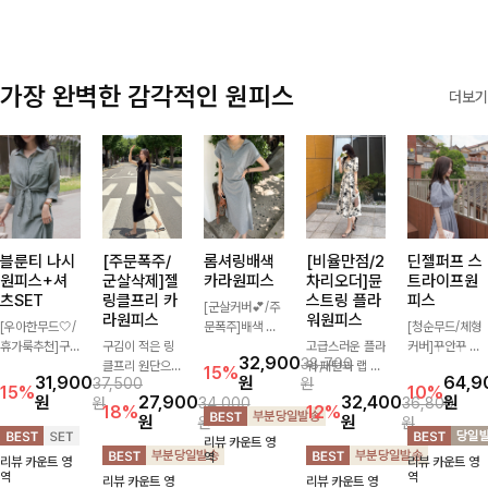
가장 완벽한 감각적인 원피스
더보기
블룬티 나시
[주문폭주/
롬셔링배색
[비율만점/2
딘젤퍼프 스
원피스+셔
군살삭제]젤
카라원피스
차리오더]뮨
트라이프원
츠SET
링클프리 카
스트링 플라
피스
[군살커버💕/주
라원피스
워원피스
[우아한무드🤍/
문폭주]배색 카
[청순무드/체형
휴가룩추천]구
구김이 적은 링
라와 스트라이프
고급스러운 플라
커버]꾸안꾸 무
32,900
38,700
김이 덜한 링클
클프리 원단으로
패턴으로 캐주얼
워 패턴과 랩 디
드의 정석🤍 가
15%
31,900
원
64,9
37,500
원
소재의 나시원피
항상 깔끔하게
한 무드를 더한
자인으로 여성스
볍고 산뜻한 착
15%
10%
원
27,900
32,400
원
원
34,000
36,800
스+셔츠 조합으
착용 가능하며
롱 원피스 🖤 셔
러우면서 세련된
용감으로 여름
18%
12%
원
원
원
원
로 코디 걱정없
일자로 떨어지는
링 디테일과 쫀
분위기를 더해주
내내 손이 자주
리뷰 카운트 영
이 여성스럽고
넉넉한 핏으로
쫀한 스판 소재
며 스트링이 내
가는 원피스예
역
리뷰 카운트 영
리뷰 카운트 영
편안하게 즐길
군살을 완벽히
로 편안하면서도
장되어있어 슬림
요- 은은한 스트
역
역
리뷰 카운트 영
리뷰 카운트 영
수 있는 아이템
커버해주는 원피
여성스럽게 연출
하게 핏을 조절
라이프 패턴과