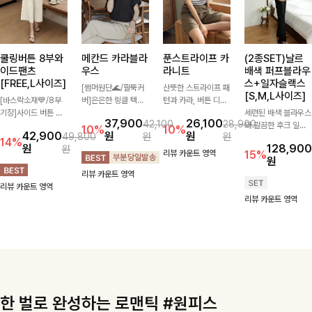
쿨링버튼 8부와
메칸드 카라블라
푼스트라이프 카
(2종SET)날르
이드팬츠
우스
라니트
배색 퍼프블라우
[FREE,L사이즈]
스+일자슬랙스
[썸머원단🌊/팔뚝커
산뜻한 스트라이프 패
[S,M,L사이즈]
[바스락소재💙/8부
버]은은한 링클 텍스
턴과 카라, 버튼 디테
기장]사이드 버튼 디
처와 여유로운 실루엣
일이 어우러져 단정하
세련된 배색 블라우스
37,900
26,100
42,100
28,900
테일이 은은한 포인트
이 만나 내추럴하면서
면서도 세련된 무드를
와 깔끔한 후크 일자
10%
10%
42,900
원
원
49,800
원
원
가 되어주는 와이드
도 세련된 무드를 연
완성해주는 니트 🤍
슬랙스를 함께 구성한
14%
원
128,900
원
팬츠입니다. 여유롭게
출해주는 블라우스-
부드럽고 가벼운 착용
세트입니다. 허리 라
리뷰 카운트 영역
15%
원
떨어지는 실루엣과 가
데일리룩부터 출근룩
감으로 데님부터 슬랙
인을 자연스럽게 살려
리뷰 카운트 영역
볍게 바스락거리는 소
까지 다양하게 활용하
스까지 다양하게 매치
주는 블라우스와 롱한
리뷰 카운트 영역
재감으로 시원하고 편
기 좋은 베이직한 디
하기 좋아 데일리룩부
일자핏 슬랙스가 만나
리뷰 카운트 영역
안하게 즐기기 좋은
자인!
터 출근룩까지 활용도
단정하면서도 고급스
아이템-
높게 즐기기 좋은 아
러운 실루엣을 완성해
이템이에요 ✨
드려요.
한 벌로 완성하는 로맨틱 #원피스