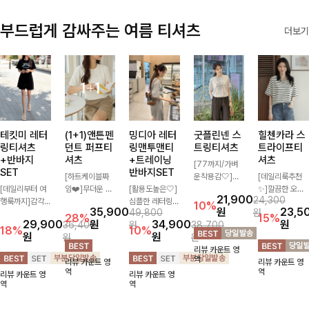
부드럽게 감싸주는 여름 티셔츠
더보기
테킷미 레터
(1+1)앤튼펜
밍디아 레터
굿플린넨 스
힐첸카라 스
링티셔츠
던트 퍼프티
링맨투맨티
트링티셔츠
트라이프티
+반바지
셔츠
+트레이닝
셔츠
[77까지/가벼
SET
반바지SET
[하트케이블짜
운착용감🤍]린
[데일리룩추천
[데일리부터 여
임❤️]무더운 여
[활용도높은🤍]
넨 소재와 내추
✨]깔끔한 오픈
21,900
24,300
행룩까지]감각
름 사랑스러운
심플한 레터링
럴한 플라워 프
카라넥과 조화로
10%
35,900
원
23,5
49,800
원
적인 레터링 티
낭만같은 티셔츠
포인트의 반팔
린팅이 포인트가
운 배색이 들어
28%
15%
29,900
원
34,900
원
36,400
원
38,700
셔츠와 플레어
소재감에서 주는
티셔츠와 여유롭
되어 하나만으로
간 스트라이프
18%
10%
원
원
원
원
핏 반바지가 함
포인트와 금장으
게 떨어지는 반
도 감성 있는 스
패턴으로 단정하
리뷰 카운트 영
께 구성된 세트
로 고급스러움도
바지 조합으로
타일을 완성해드
고 캐주얼한 무
역
리뷰 카운트 영
리뷰 카운트 영
아이템으로, 편
놓치지 말아요♥
꾸안꾸 무드 제
리는 티셔츠-🌼
드를 선사하는
역
역
리뷰 카운트 영
리뷰 카운트 영
안하면서도 캐주
대로 살려주는
🌿
반팔 티셔츠에
역
역
얼한 꾸안꾸룩을
트레이닝 세트
요:)
완성해드립니다
🖤 편안한 착용