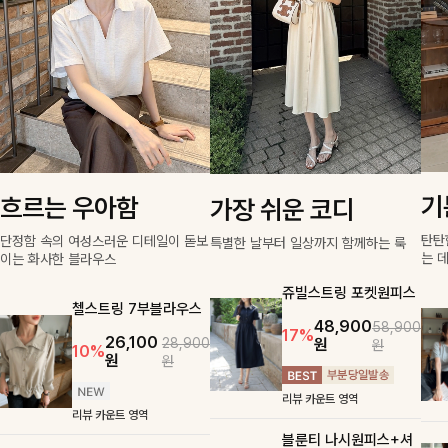
기
흐르는 우아함
가장 쉬운 코디
탄탄
단정함 속의 여성스러운 디테일이 돋보
특별한 날부터 일상까지 함께하는 룩
는 
이는 화사한 블라우스
쥬빌스트링 포켓원피스
첼스트링 7부블라우스
48,900
58,900
17%
26,100
원
28,900
원
10%
원
원
리뷰 카운트 영역
리뷰 카운트 영역
블룬티 나시원피스+셔