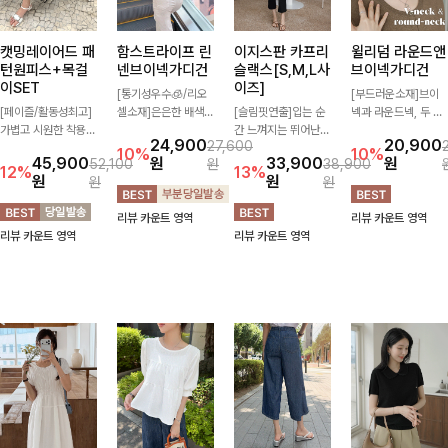
캣밍레이어드 패
함스트라이프 린
이지스판 카프리
윌리덤 라운드앤
턴원피스+목걸
넨브이넥가디건
슬랙스[S,M,L사
브이넥가디건
이SET
이즈]
[통기성우수🧊/리오
[부드러운소재]브이
[페이즐/활동성최고]
셀소재]은은한 배색
[슬림핏연출]입는 순
넥과 라운드넥, 두 가
가볍고 시원한 착용감
스트라이프 패턴으로
간 느껴지는 뛰어난
지 넥 라인 중 취향에
24,900
20,900
27,600
으로 여름 내내 부담
캐주얼하면서도 산뜻
신축성으로 활동량 많
맞게 선택할 수 있는
10%
10%
45,900
원
33,900
원
52,100
원
38,900
없이 즐기기 좋은 라
한 무드 살려주는 니
은 날에도 편안하게
활용도 높은 가디건
12%
13%
원
원
원
원
운드 니트 🤍 베이직
트 가디건 💛 브이넥
🌿 발목이 드러나는
🤍 부드러운 착용감
한 디자인으로 다양한
라인에 슬림하게 떨어
카프리 기장이 다리
과 베이직한 디자인으
리뷰 카운트 영역
리뷰 카운트 영역
하의와 손쉽게 매치되
지는 핏 더해져 단독
라인을 더욱 길고 산
로 단독은 물론 가볍
리뷰 카운트 영역
리뷰 카운트 영역
어 데일리하게 활용하
으로도 여리하고 세련
뜻하게 보여주며, 깔
게 걸쳐 입기 좋아 데
기 좋아요 ✨
되게 입어져요-
끔한 실루엣으로 출근
일리룩부터 출근룩까
룩부터 데일리룩까지
지 다양하게 즐기기
활용도 높게 즐기기
좋은 아이템이에요 ✨
좋습니다