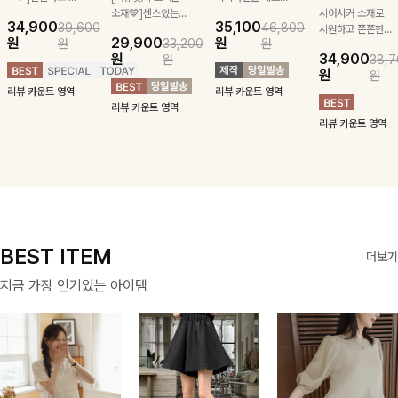
급스러운 자수 디
소재💙]센스있는
잡아주는 스트링과
시어서커 소재로
34,900
35,100
39,600
46,800
테일이 사랑스러운
스트라이프 패턴에
깔끔한 스트라이프
시원하고 쫀쫀한
원
29,900
원
원
33,200
원
블라우스-페미닌
귀여운 퍼피 펜던
패턴에 링클프리!
텐션감으로 언제든
원
34,900
원
38,7
하면서 여리한 무
트로 포인트를 선
💙플레어지는 롱한
편안하게 입혀질
원
원
드로 즐겨지는
사하는 니트 가디
기장감까지 완벽한
블라우스- 단정한
리뷰 카운트 영역
리뷰 카운트 영역
ITEM
건을 소개할게요 :)
데일리 원피스:B
카라와 풍성한 퍼
리뷰 카운트 영역
프 소매로 여성스
리뷰 카운트 영역
러움을 더했어요 :)
BEST ITEM
더보기
지금 가장 인기있는 아이템