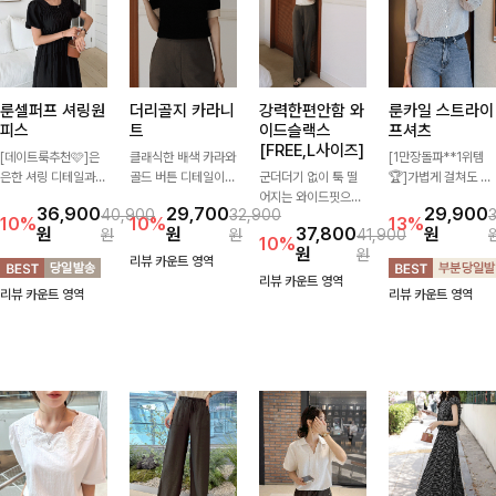
룬셀퍼프 셔링원
더리골지 카라니
강력한편안함 와
룬카일 스트라이
피스
트
이드슬랙스
프셔츠
[FREE,L사이즈]
[데이트룩추천🩷]은
클래식한 배색 카라와
[1만장돌파**1위템
은한 셔링 디테일과
골드 버튼 디테일이
군더더기 없이 툭 떨
🏆]가볍게 걸쳐도 살
퍼프 소매가 어우러져
세련된 포인트를 더해
어지는 와이드핏으로
아나는 산뜻한 컬러
36,900
29,700
29,900
40,900
32,900
사랑스러운 무드를 완
주는 니트입니다. 세
세련된 실루엣을 완성
감, 여름에 딱 맞는 코
10%
10%
13%
원
원
37,800
원
원
원
41,900
성해주는 원피스🤍
로 골지 짜임이 슬림
해주는 슬랙스입니다.
튼 셔츠❤️ 여유 있는
10%
원
원
허리 스모크 밴딩이
한 실루엣을 연출해
깔끔한 디자인과 롱한
핏과 스트라이프 패
리뷰 카운트 영역
슬림한 실루엣을 연출
단정하면서도 여성스
기장감으로 다리가 길
턴, 자연스러운 실루
리뷰 카운트 영역
리뷰 카운트 영역
리뷰 카운트 영역
해주며, 자연스럽게
러운 무드를 완성해드
어 보이고 뒷밴딩으로
엣으로 데일리 코디에
퍼지는 플레어 라인으
려요.
편안하기까지-
부담 없이 매치된답니
로 여성스럽고 편안하
다:)
게 즐기기 좋아요