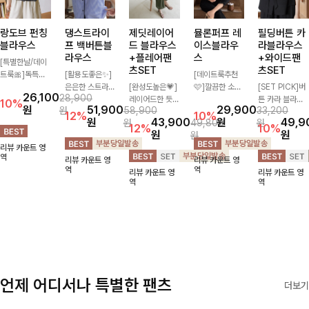
랑도브 펀칭
댕스트라이
제딧레이어
뮬론퍼프 레
필딩버튼 카
블라우스
프 백버튼블
드 블라우스
이스블라우
라블라우스
라우스
+플레어팬
스
+와이드팬
[특별한날/데이
츠SET
츠SET
트룩🎀]독특한
[활용도좋은✨]
[데이트룩추천
펀칭 패턴으로
은은한 스트라이
[완성도높은💗]
🩷]깔끔한 소매
[SET PICK]버
26,100
28,900
시원해보이면서
프 패턴이 더해
레이어드한 듯
퍼프와 레이스
튼 카라 블라우
10%
원
51,900
29,900
원
58,900
33,200
로맨틱한 무드를
져 심플한 코디
자연스러운 나시
자수로 사랑스러
스와 팬츠, 스트
12%
10%
원
43,900
원
49,9
원
49,800
원
선사하는 블라우
에도 세련된 포
와 버튼 원피스
운 분위기를 담
랩까지 구성된
12%
10%
원
원
원
스:) 풍성한 퍼프
인트를 더해드리
가 함께 구성된
았으며 은은한
활용도 높은 3
리뷰 카운트 영
소매와 밑단 셔
며 깔끔한 스트
세트 아이템입니
체크 패턴이 더
종 세트 🤍 코디
역
리뷰 카운트 영
리뷰 카운트 영
링으로 스타일을
라이프 디테일로
다. 코디 고민 없
해져 밋밋함 없
걱정 없이 한 번
역
역
리뷰 카운트 영
리뷰 카운트 영
더했어요
유행 없이 오래
이 한 벌만으로
이 여성스러움
에 완성도 있는
역
역
함께하기 좋은
도 내추럴하면서
가득 느껴지는
스타일링을 연출
블라우스예요
여성스러운 썸머
블라우스에요🤍
할 수 있어 데일
룩 완성!
리하게 즐기기
좋아요 ✨
언제 어디서나 특별한 팬츠
더보기