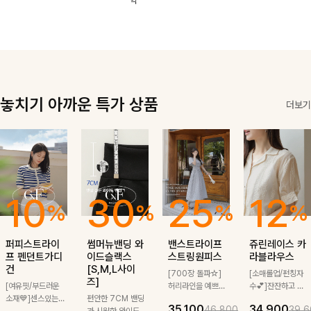
역
한 소재감으로
끔한 기장감과
로도, 특별한 날
은은한 결감으로
여름에도 부담
단정한 테일러드
에도 걸치기 좋
데일리부터 출근
없이 툭 걸치기
카라 디테일이
답니다!
룩까지 센스 있
좋은 아이템!
더해져 데일리룩
게 매치돼요
은 물론 출근룩
까지 세련된 무
드로 완성해줘요
🤍
놓치기 아까운 특가 상품
더보기
10
30
25
12
%
%
%
%
퍼피스트라이
썸머뉴밴딩 와
밴스트라이프
쥬린레이스 카
프 펜던트가디
이드슬랙스
스트링원피스
라블라우스
건
[S,M,L사이
[700장 돌파☆]
[소매롤업/펀칭자
즈]
[여유핏/부드러운
허리라인을 예쁘게
수💕]잔잔하고 고
소재💙]센스있는
편안한 7CM 밴딩
잡아주는 스트링과
급스러운 자수 디
35,100
34,900
46,800
39,6
스트라이프 패턴에
과 시원한 와이드
깔끔한 스트라이프
테일이 사랑스러운