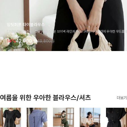
밍팃퍼프 타이블라우스
[고급스러움/하객룩추천💎]여성스러운 브이넥 라인과 타이 디테일이 어우러져 우아한 무드를 
라우스 🤍 여유로운 7부 소매로 편안하게 착용되며 데일리룩부터 출근룩, 하객룩까지 세련된
14%
42,900
원
49,800원
기 좋은 아이템이에요
여름을 위한 우아한 블라우스/셔츠
더보기