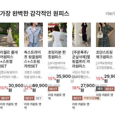
가장 완벽한 감각적인 원피스
더보기
리월르 플레
특스트라이
초밍리본 펀
[주문폭주/
조단스트링
어원피스
프 링클원피
칭원피스
군살삭제]젤
체크원피스
+스트랩
스+스트링
링클프리 카
[🧊시원여리여
[고객요청재입
SET
자켓SET
라원피스
리썸머원피스]
고/2천장돌파
[캡소매/분위기
가볍고 시원한
섬세한 펀칭 디
구김이 적은 링
💚]하나만 툭 착
35,900
29,9
42,200
UP]허리 리본
링클 원피스와
테일과 리본 포
클프리 원단으로
용해줘도 스타일
15%
15%
원
원
원
스트랩이 세트로
스트링 자켓이
인트가 어우러져
항상 깔끔하게
리시해 보이는
30,900
69,900
27,900
34,300
79,400
34,000
구성되어 여성스
세트로 구성되어
사랑스러운 무드
착용 가능하며
휘뚜루 마뚜루
10%
12%
18%
원
원
원
원
원
원
럽고 우아한 실
코디 고민 없이
를 더한 원피스
일자로 떨어지는
아이템 ~ ! 인생
리뷰 카운트 영
리뷰 카운트 영
루엣을 완성해주
완성도 높은 스
🤍 여리하게 퍼
넉넉한 핏으로
샷 건질 수 있는
역
역
는 원피스- 자연
타일링을 연출해
지는 실루엣으로
군살을 완벽히
세련된 무드의
리뷰 카운트 영
리뷰 카운트 영
리뷰 카운트 영
스럽게 퍼지는
주는 아이템 🤍
로맨틱하고 여성
커버해주는 원피
체크 패턴이 들
역
역
역
플레어 라인과
따로 또 같이 활
스럽게 연출돼요
스에요🖤
어간 원피스 : )
깔끔한 핏이 어
용하기 좋아 실
✨