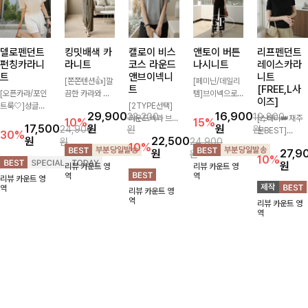
델로펜던트
킹밋배색 카
캘로이 비스
앤토이 버튼
리프펜던트
펀칭카라니
라니트
코스 라운드
나시니트
레이스카라
트
앤브이넥니
니트
[쫀쫀텐션👍]깔
[페미닌/데일리
트
[FREE,L사
[오픈카라/포인
끔한 카라와 반
템]브이넥으로
이즈]
트룩🤍]성글한
오픈 디자인이
[2TYPE선택]
답답하지 않고
29,900
16,900
33,200
19,800
짜임으로 시원한
만나 하나만 입
라운드넥과 브이
베이직한 디자인
[스테디👑재주
10%
15%
17,500
원
원
24,900
원
원
통기성 느껴지는
어도 완성도 높
넥 두 가지 디자
의이너로 단독으
문BEST]
30%
원
22,500
원
24,900
카라 니트! 내추
은 스타일링을
인으로 취향에
로도 언제나 만
사랑스러움 가득
10%
원
27,9
원
럴하게 떨어지는
연출해드려요 부
맞게 선택 가능
능 아이템!산뜻
담은 카라 니트
10%
원
리뷰 카운트 영
리뷰 카운트 영
여유핏에 오픈
담 없이 즐기기
한 베이직 니트
한 여름, 시원하
에 펜던트 포인
역
역
리뷰 카운트 영
카라 디테일 더
좋은 데일리 니
🤍 깔끔한 실루
게 보내요 :) ♡
트까지 톡-톡 얼
역
리뷰 카운트 영
해져 꾸안꾸 무
트로 어디에나
엣과 부드러운
굴을 밝혀주는
역
리뷰 카운트 영
드로 즐기기 좋
손쉽게 매치됩니
착용감으로 단독
컬러와 함께 해
역
아요-
다
은 물론 이너까
요-
지 활용도 높게
즐기기 좋아요
✨