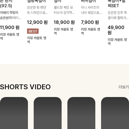
은 반지
컬링목걸이
걸이
버귀걸이
목걸이+팔
(92.5)
찌SET
은은한 링 펜던
볼드한 체인 모
미니 사이즈의
이태리 컷팅의
트 디자인으로
티브가 감각적인
나비 쉐입으로
은은한 진주 목
순은반지!
레이
심플한 POINT,
포인트가 되어주
은은하게 빛을
걸이와 팔찌가
12,900
원
18,900
원
7,900
원
어드 하기 좋은
써지컬스틸 소재
는 귀걸이- 심플
내어줄 이어링,
세트로 구성되어
11,900
원
49,900
반지에요!고급스
로 변색 걱정 없
하면서도 존재감
과하지 않은 포
한 번에 완성도
리뷰 카운트 영
리뷰 카운트 영
원
러운 컬러감과
이 데일리로 착
있는 디자인으로
역
인트가 되어줘
역
높은 스타일링을
리뷰 카운트 영
리뷰 카운트 영
디테일로 강추에
역
용하기 좋아요-
데일리룩부터 스
데일리로 착용하
연출해주는 아이
리뷰 카운트 영
역
요^^
타일리시한 포인
기 좋아요:)
템 🤍 데일리룩
역
트룩까지 다양하
부터 하객룩, 모
게 매치하기 좋
임룩까지 우아한
은 아이템💎
포인트를 더해주
며 따로 또는 함
께 다양하게 활
용하기 좋아요
✨
SHORTS VIDEO
더보기