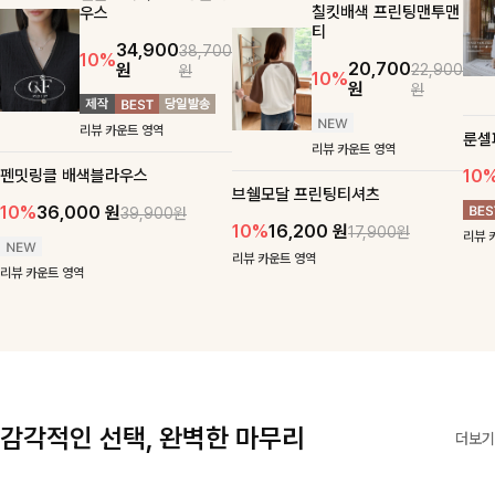
칠킷배색 프린팅맨투맨
우스
티
34,900
38,700
10%
20,700
원
22,900
원
10%
원
원
리뷰 카운트 영역
룬셀
리뷰 카운트 영역
펜밋링클 배색블라우스
10
브쉘모달 프린팅티셔츠
10%
36,000
원
39,900원
10%
16,200
원
17,900원
리뷰 
리뷰 카운트 영역
리뷰 카운트 영역
감각적인 선택, 완벽한 마무리
더보기