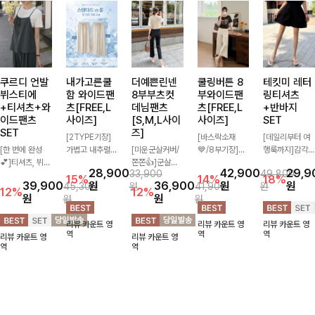
쿠르디 언발
내가고른쿨
더예쁜린넨
쿨링버튼 8
테킷미 레터
뷔스티에
함 와이드팬
8부부츠컷
부와이드팬
링티셔츠
+티셔츠+와
츠[FREE,L
데님팬츠
츠[FREE,L
+반바지
이드팬츠
사이즈]
[S,M,L사이
사이즈]
SET
SET
즈]
[2TYPE기장]
[바스락소재
[데일리부터 여
[한 번에 완성
가볍고 내추럴한
[미운군살커버/
💙/8부기장]사
행룩까지]감각
💕]티셔츠, 뷔스
소재감으로 여름
쫀쫀👍]군살을
이드 버튼 디테
적인 레터링 티
28,900
42,900
29,9
33,900
49,800
티에, 팬츠까지
시즌 시원하게
잡아주는 깔끔한
일이 은은한 포
셔츠와 플레어
15%
14%
18%
39,900
원
36,900
원
원
45,300
원
41,900
원
한 번에 구성된
즐기기 좋은 와
부츠컷 핏에 발
인트가 되어주는
핏 반바지가 함
12%
12%
원
원
원
원
실속 있는 3피
이드 팬츠! 허리
목이 드러나는
와이드 팬츠입니
께 구성된 세트
스 세트 🖤 따로
밴딩과 스트링
8부 기장으로
다. 여유롭게 떨
아이템으로, 편
리뷰 카운트 영
리뷰 카운트 영
리뷰 카운트 영
또 같이 활용하
디테일로 편안한
다리를 슬림하고
어지는 실루엣과
안하면서도 캐주
역
역
역
리뷰 카운트 영
리뷰 카운트 영
기 좋아 코디 걱
착용감을 더했으
길어보이게 만들
가볍게 바스락거
얼한 꾸안꾸룩을
역
역
정 없이 데일리
며, 여유롭게 떨
어주며 생지 소
리는 소재감으로
완성해드립니다
하게 즐기기 좋
어지는 와이드핏
재로 멋을 더한
시원하고 편안하
✨🩵
아요 ✨
이 군살을 자연
데님팬츠에요~!
게 즐기기 좋은
스럽게 커버해준
아이템-
답니다:)