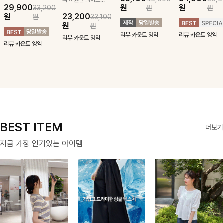
29,900
원
원
33,200
원
원
귀여운 퍼피 펜던
구김 제로 슬랙스
패턴에 링클프리!
블라우스-페미닌
원
23,200
원
33,100
트로 포인트를 선
로 여름 잡아보자 !
💙플레어지는 롱한
하면서 여리한 무
원
원
사하는 니트 가디
기장감까지 완벽한
드로 즐겨지는
리뷰 카운트 영역
리뷰 카운트 영역
건을 소개할게요 :)
데일리 원피스:B
ITEM
리뷰 카운트 영역
리뷰 카운트 영역
BEST ITEM
더보기
지금 가장 인기있는 아이템