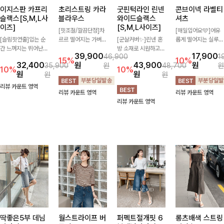
이지스판 카프리
초리스트링 카라
굿핀턱라인 린넨
콘브이넥 라벨티
슬랙스[S,M,L사
블라우스
와이드슬랙스
셔츠
이즈]
[S,M,L사이즈]
[핏조절/깔끔단정]차
[매일입어요🩵]여유
[슬림핏연출]입는 순
르르 떨어지는 가벼운
[군살커버✨]린넨 혼
롭게 떨어지는 실루엣
간 느껴지는 뛰어난
소재감으로 시원하고
방 소재로 시원하고
과 깔끔한 브이넥 디
39,900
17,900
46,900
1
신축성으로 활동량 많
쾌적하게 즐기기 좋은
쾌적하게 즐기기 좋은
자인으로 데일리하게
15%
10%
32,400
원
43,900
원
35,900
원
48,700
원
은 날에도 편안하게
카라 블라우스- 심플
와이드 슬랙스입니다.
즐기기 좋은 티셔츠-
10%
10%
원
원
원
원
🌿 발목이 드러나는
한 디자인에 클래식한
핀턱 디테일과 여유로
소매 라벨 디테일이
카프리 기장이 다리
카라와 버튼 디테일을
운 와이드 핏이 더해
은은한 포인트를 더해
리뷰 카운트 영역
리뷰 카운트 영역
리뷰 카운트 영역
라인을 더욱 길고 산
더해 데일리부터 오피
져 길고 멋스러운 실
심플하면서도 센스 있
리뷰 카운트 영역
뜻하게 보여주며, 깔
스룩까지 활용도 높게
루엣을 완성해드려
는 스타일을 완성해드
끔한 실루엣으로 출근
입기 좋아-
요-
려요!
룩부터 데일리룩까지
활용도 높게 즐기기
좋습니다
딱좋은5부 데님
월스트라이프 버
퍼펙트절개핏 6
롱츠배색 스트링