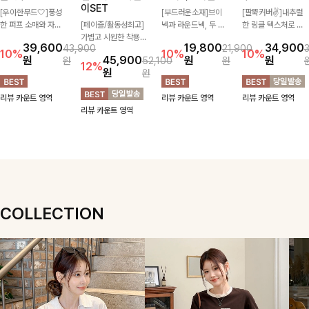
이SET
[우아한무드🤍]풍성
[부드러운소재]브이
[팔뚝커버✌]내추럴
한 퍼프 소매와 자연
[페이즐/활동성최고]
넥과 라운드넥, 두 가
한 링클 텍스처로 분
스럽게 퍼지는 플레어
가볍고 시원한 착용감
지 넥 라인 중 취향에
위기 있게 입어지는
39,600
19,800
34,900
43,900
21,900
실루엣이 여성스러운
으로 여름 내내 부담
맞게 선택할 수 있는
블라우스🖤 브이넥
10%
10%
10%
원
45,900
원
원
원
52,100
원
무드를 완성해주는 블
없이 즐기기 좋은 라
활용도 높은 가디건
카라 디자인에 여유로
12%
원
원
라우스 🤍 체형을 자
운드 니트 🤍 베이직
🤍 부드러운 착용감
운 소매핏 더해져 여
연스럽게 커버해주며
한 디자인으로 다양한
과 베이직한 디자인으
리하면서도 시원한 무
리뷰 카운트 영역
리뷰 카운트 영역
리뷰 카운트 영역
걸을 때마다 살랑이는
하의와 손쉽게 매치되
로 단독은 물론 가볍
드로 즐기기 좋아요-
리뷰 카운트 영역
핏으로 데일리룩부터
어 데일리하게 활용하
게 걸쳐 입기 좋아 데
데이트룩까지 화사하
기 좋아요 ✨
일리룩부터 출근룩까
게 즐기기 좋은 아이
지 다양하게 즐기기
템이에요 ✨
좋은 아이템이에요 ✨
COLLECTION