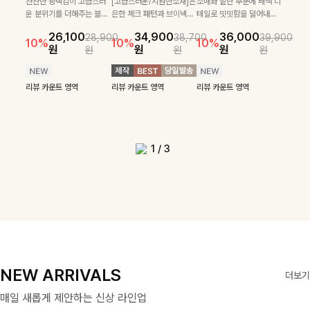
로 센스있는 아웃핏을 완성
[골드버튼/클래식무드🤍]
하게 더해진 울 함유 소재로
SET
잔잔한 광택감이 고급스러
[고급스러운/시원한소재]은
소매와 밑단 부분에 배색 디
[여름코디추천👍]뷔스티에
[데일리부터 여행룩까지]감
해주는 반팔니트예요- 소프
스트라이프 패턴으로 데일
포근하면서도 가볍게 착용
운 분위기를 더해주는 블라
은한 체크 패턴과 브이넥으
테일로 밋밋함을 덜어내고
[활용도 좋은 투피스]은은한
원피스와 티셔츠가 세트로 구
각적인 레터링 티셔츠와 플레
22,900
24,300
26,900
26,900
트한 텍스처의 비스코스 혼
리룩에 포인트를 더해줄 아
되는 니트예요🧶 세로 골지
우스예요 ✨ 허리 스트링과
로 단정하면서 실버버튼으
더욱 멋스럽게 연출되며 링
15%
10%
체크 패턴과 허리 스트링 디
성되어 코디 고민 없이 완성
어 핏 반바지가 함께 구성된
원
31,900
원
26,100
34,900
36,000
원
35,400
원
28,900
38,700
39,900
방 소재로 누구나 부담없이
이템입니다 카라넥 디자인
짜임 디테일이 슬림한 실루
프릴 밑단이 자연스럽게 실
로 고급스러운 디테일을 넣
클 소재로 구김 걱정없이 즐
39,900
29,900
10%
10%
10%
10%
46,300
36,400
테일이 어우러진 투피스 세트
도 높은 스타일링을 연출해주
세트 아이템으로, 편안하면서
14%
18%
원
원
원
원
원
원
원
원
입기 좋아요
으로 깔끔한 이미지로 만들
엣을 연출해주며, 부드러운
루엣을 살려주며, 여유로운
었으며 밑단스트링으로 핏
길 수 있는 블라우스랍니
42,900
원
원
리뷰 카운트 영역
49,800
원
원
입니다. 여유로운 상의와 풍
는 아이템 🤍 레이어드한 듯
도 캐주얼한 꾸안꾸룩을 완성
14%
어 주는 7부 니트입니다 ~
신축성까지 더해져 데일리
핏으로 편안하면서도 여성
을 더욱 깔끔하게 잡아주는
다:)
원
원
성하게 퍼지는 롱스커트가 자
센스 있는 무드로 데일리하게
해드립니다 ✨🩵
리뷰 카운트 영역
로 즐기기 좋답니다🤍
스러운 무드를 완성해준답
블라우스예요 :)
연스러운 체형 커버는 물론,
편안하게 즐기기 좋아요 ✨
리뷰 카운트 영역
리뷰 카운트 영역
리뷰 카운트 영역
리뷰 카운트 영역
니다 🤍
리뷰 카운트 영역
리뷰 카운트 영역
단품으로도 다양하게 활용하
리뷰 카운트 영역
기 좋아요🖤
1
/
3
NEW ARRIVALS
더보기
매일 새롭게 제안하는 신상 라인업