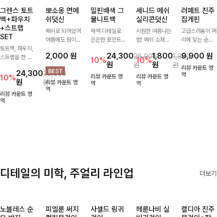
그렌스 토트
뽀소옹 면메
밀핀배색 그
세니드 메쉬
러페트 진주
백+파우치
쉬덧신
물니트백
실리콘덧신
집게핀
+스트랩
메쉬로 되어있어
배색 디테일로
시원한 여름나는
고급스러움이 머
SET
여름에도 땀이
은은한 포인트를
법! 메쉬 소재배
리에 닿는 순간,
토트백, 파우치,
차지않게~! 발걸
더한 그물 니트
색으로 상쾌한
하나만으로 달라
2,000
원
24,300
1,800
9,900
원
26,900
1,900
스트랩을 한 번
음도 당당해지세
백 🤍 가볍고 내
착용감을 선사하
지는 그 날의 분
10%
10%
원
원
원
원
에 드리는
요:-)
추럴한 무드로
는 덧신이에요:)
위기를 느껴보세
리뷰 카운트 영
24,300
26,900
ITEM활용도 높
썸머 시즌 데일
요:)
역
10%
리뷰 카운트 영
리뷰 카운트 영
원
원
리뷰 카운트 영
게 어디에든 다
리하게 들기 좋
역
역
역
양하게 즐겨주세
아요
리뷰 카운트 영
요 ;)
역
디테일의 미학, 주얼리 라인업
더보기
노블레스 순
피엘룬 써지
사셀드 링귀
헤룬나비 실
캘디아 진주