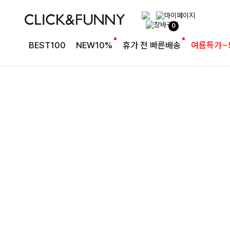
여유로운 핏의 코튼 팬츠
0
라인보정핏 절개코튼와이드팬츠[S,M,L사이즈]
BEST100
NEW10%
휴가 전 빠른배송
여름특가~