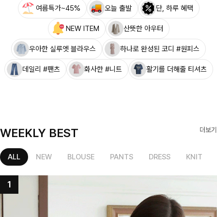
여름특가~45%
오늘 출발
단, 하루 혜택
NEW ITEM
산뜻한 아우터
우아한 실루엣 블라우스
하나로 완성된 코디 #원피스
데일리 #팬츠
화사한 #니트
활기를 더해줄 티셔츠
WEEKLY BEST
더보기
ALL
NEW
BLOUSE
PANTS
DRESS
KNIT