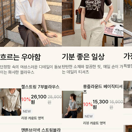
가
기분 좋은 일상
흐르는 우아함
특별
탄탄한 소재와 깔끔한 핏, 매일 손이 가
단정함 속의 여성스러운 디테일이 돋보
는 데일리 티셔츠
이는 화사한 블라우스
몽즐라운드 베이직티셔
첼스트링 7부블라우스
츠
26,100
28,900
10%
15,300
원
16,900
원
10%
원
원
리뷰 카운트 영역
리뷰 카운트 영역
맨튼브이넥 스트링블라