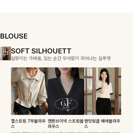
우러져 단정하면
용적이며, 스트
서도 여리한 무
링 디테일로 다
드로 입어져✨
양한 핏을 연출
할 수 있어 데일
리부터 여행룩까
지 멋스럽게 즐
BLOUSE
기기 좋아요 ✨
DOUBLE THE JOY
SOFT SILHOUETT
COZY ESSENTIAL
함께할 때 더욱 완벽한, 합리적인 선택으로 채우는 즐거움
살랑이는 가벼움, 입는 순간 우아함이 피어나는 실루엣
매일의 일상을 부드럽게 감싸줄 니트 컬렉션
켐펜던트 꽈배기니트
칠스트라이프 카라7
폴딘울 골지유넥니트
첼스트링 7부블라우
맨튼브이넥 스트링블
펜밋링클 배색블라우
필첸체크 스트링블라
캠릿리본 뷔스티에원
테킷미 레터링티셔츠
부니트
스
라우스
스
꽈배기 짜임에 미니 펜던트
[여리핏/가벼운착용감]은은
우스+플레어스커트
피스+티셔츠SET
+반바지SET