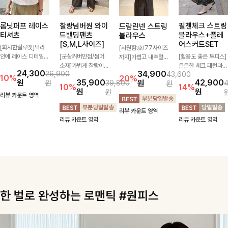
롬닛퍼프 레이스
찰랑넘버원 와이
필첸체크 스트링
드람린넨 스트링
티셔츠
드밴딩팬츠
블라우스+플레
블라우스
[S,M,L사이즈]
어스커트SET
[화사한실루엣]넥라
[시원함🧊/77사이즈
인에 레이스 디테일로
[군살커버만점/썸머
[활용도 좋은 투피스]
까지]가볍고 내추럴한
여성스러운 분위기를
소재]가볍게 찰랑이는
은은한 체크 패턴과
텍스처가 돋보이는 블
24,300
34,900
26,900
43,600
더했으며 풍성한 퍼프
원단과 여유로운 와이
허리 스트링 디테일이
라우스로, 답답함 없
10%
20%
원
35,900
42,900
원
원
39,800
원
소매로 군살을 숨겨주
드 핏으로 하루 종일
어우러진 투피스 세트
는 슬릿 카라 디자인
10%
14%
원
원
원
는 동시에 러블리한
편안하게 착용하실 수
입니다. 여유로운 상
이 얼굴선을 더욱 시
리뷰 카운트 영역
무드를 극대화시킨 티
있는 팬츠입니다 🖤
의와 풍성하게 퍼지는
원하게 연출해드립니
리뷰 카운트 영역
셔츠에요🤍
✨ 허리 전체 밴딩과
롱스커트가 자연스러
다 🤍🌿
리뷰 카운트 영역
리뷰 카운트 영역
스트링 디테일로 안정
운 체형 커버는 물론,
감 있는 착용감을 더
단품으로도 다양하게
해드려요!
활용하기 좋아요🖤
한 벌로 완성하는 로맨틱 #원피스