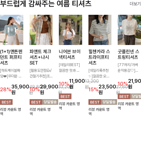
부드럽게 감싸주는 여름 티셔츠
더보기
(1+1)앤튼펜
파앤트 체크
니어븐 브이
힐첸카라 스
굿플린넨 스
던트 퍼프티
셔츠+나시
넥티셔츠
트라이프티
트링티셔츠
셔츠
SET
셔츠
[데일리BEST]
[77까지/가벼
[하트케이블짜
[활용도만점👍/
깔끔한 핏과 디
[데일리룩추천
운착용감🤍]린
임❤️]무더운 여
간절기추천]조
자인에 슬라브
✨]깔끔한 오픈
넨 소재와 내추
11,900
21,9
13,200
름 사랑스러운
화로운 컬러 배
소재로 밋밋함
카라넥과 조화로
럴한 플라워 프
10%
10%
35,900
29,900
원
23,500
원
49,800
33,200
원
27,600
낭만같은 티셔츠
색으로 감각적이
없이 착용 가능
운 배색이 들어
린팅이 포인트가
28%
10%
15%
원
원
원
원
원
원
소재감에서 주는
면서 단독부터
하며 심플하게
간 스트라이프
되어 하나만으로
포인트와 금장으
세트까지 활용도
입어도 좋고 레
패턴으로 단정하
도 감성 있는 스
리뷰 카운트 영
리뷰 카운트 영
로 고급스러움도
높게 즐기는 셔
이어드해서 입어
고 캐주얼한 무
타일을 완성해드
역
역
리뷰 카운트 영
리뷰 카운트 영
리뷰 카운트 영
놓치지 말아요♥
츠+나시 SET!
도 좋은 데일리
드를 선사하는
리는 티셔츠-🌼
역
역
역
캐주얼한 감성으
티셔츠에요~!
반팔 티셔츠에
🌿
로 대충 입어도
요:)
이쁜 ITEM 💛