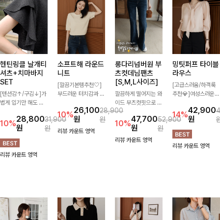
헨틴링클 날개티
소프트해 라운드
롱다리넘버원 부
밍팃퍼프 타이블
셔츠+치마바지
니트
츠컷데님팬츠
라우스
SET
[S,M,L사이즈]
[깔끔기본템추천🤍]
[고급스러움/하객룩
[텐션감↑/구김↓]가
부드러운 터치감과 군
깔끔하게 떨어지는 와
추천💎]여성스러운
볍게 입기만 해도 코
더더기 없는 디자인으
이드 부츠컷핏으로 다
브이넥 라인과 타이
26,100
42,900
28,900
디가 완성되는 세트
로 매일 손이 가는 자
리 라인을 길어 보이
디테일이 어우러져 우
10%
14%
28,800
원
47,700
원
31,900
원
52,900
아이템으로, 자연스럽
체제작 니트입니다.
게 연출해주는 데님
아한 무드를 완성해주
10%
10%
원
원
원
원
게 퍼지는 프릴 날개
자연스럽게 떨어지는
팬츠입니다. 은은한
는 7부 블라우스 🤍
리뷰 카운트 영역
소매가 우아한 포인트
여유핏과 깔끔한 라운
워싱이 더해져 캐주얼
여유로운 7부 소매로
리뷰 카운트 영역
리뷰 카운트 영역
를 더해드립니다💕
드넥으로 단독은 물론
하면서도 세련된 분위
편안하게 착용되며 데
리뷰 카운트 영역
잔잔한 링클 텍스처
이너로도 활용하기 좋
기를 완성하며, 데일
일리룩부터 출근룩,
소재와 편안한 허리밴
아요.
리하게 손이 자주 가
하객룩까지 세련된 스
딩으로 하루 종일 산
요-
타일링을 연출하기 좋
뜻하고 쾌적하게 즐겨
은 아이템이에요
보세요!