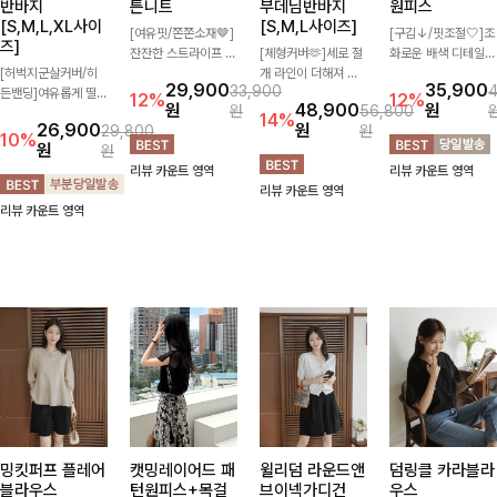
반바지
튼니트
부데님반바지
원피스
[S,M,L,XL사이
[S,M,L사이즈]
[여유핏/쫀쫀소재🤎]
[구김↓/핏조절🤍]조
즈]
잔잔한 스트라이프 패
[체형커버🫶]세로 절
화로운 배색 디테일로
[허벅지군살커버/히
턴과 버튼 포인트가
개 라인이 더해져 다
스타일을 더한 원피
29,900
35,900
33,900
든밴딩]여유롭게 떨어
더해져 캐주얼하면서
리 라인을 더욱 길고
스! 스트링이 내장되
12%
12%
원
48,900
원
원
56,800
지는 와이드핏과 부담
도 세련된 무드를 연
슬림하게 연출해주는
어있어 여리여리한 라
14%
26,900
원
29,800
원
없는 5부 기장으로 편
출해주는 니트- 가볍
5부 데님 반바지 🤍
인을 만들어주고 넉넉
10%
원
원
안하게 즐기기 좋은
고 부드러운 착용감으
부담 없는 기장과 여
한 포켓으로 실용성까
리뷰 카운트 영역
리뷰 카운트 영역
데님 팬츠 ✨ 빈티지
로 단독은 물론 데일
유로운 핏으로 편안하
지 갖췄어요:)
리뷰 카운트 영역
한 워싱감이 더해져
리룩으로 활용하기 좋
게 착용되며 다양한
리뷰 카운트 영역
캐주얼하면서도 트렌
은 아이템!
상의와 손쉽게 매치되
디한 무드로 연출
어 데일리부터 휴가룩
까지 활용도 높게 즐
기기 좋아요 d
밍킷퍼프 플레어
캣밍레이어드 패
윌리덤 라운드앤
덤링클 카라블라
블라우스
턴원피스+목걸
브이넥가디건
우스