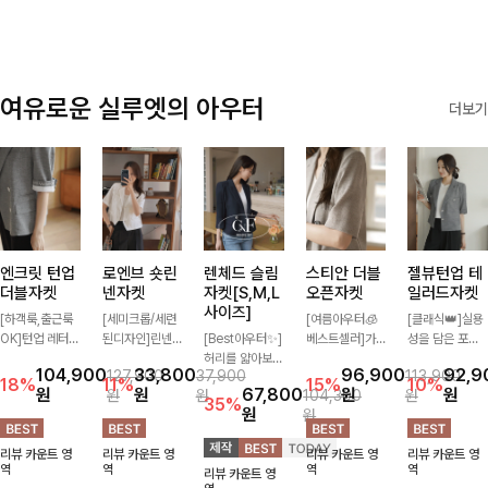
여유로운 실루엣의 아우터
더보기
엔크릿 턴업
로엔브 숏린
렌체드 슬림
스티안 더블
젤뷰턴업 테
더블자켓
넨자켓
자켓[S,M,L
오픈자켓
일러드자켓
사이즈]
[하객룩,출근룩
[세미크롭/세련
[여름아우터🧊
[클래식👑]실용
OK]턴업 레터링
된디자인]린넨
[Best아우터✨]
베스트셀러]가
성을 담은 포켓
포인트로 센스
이 블렌딩된 가
허리를 얇아보이
볍게 툭 걸쳐도
에 버튼과 소매
104,900
33,800
96,900
92,9
127,900
37,900
113,900
있게 완성된 썸
볍고 드라이한
게 만들어줄 슬
멋스러운 무드가
턴업 디테일로
18%
11%
15%
10%
원
원
67,800
원
원
원
원
104,300
원
머 자켓, 더블버
소재감으로 한여
림핏! 깔끔하고
살아나는 썸머
멋을 더했으며
35%
원
원
튼 디자인으로
름에도 부담 없
단정한 핏으로
오픈자켓✨ 백
유연한 소재로
깔끔하고 세련된
이 툭 걸치기 좋
고급스러운 분위
슬릿 디테일로
자연스러운 실루
리뷰 카운트 영
리뷰 카운트 영
리뷰 카운트 영
리뷰 카운트 영
무드가 느껴져요
은 반팔 자켓, 크
기를 연출시켜줄
착용감이 편안하
엣을 연출해주는
역
역
역
역
리뷰 카운트 영
🩶 가볍고 시원
롭에 가까운 깔
아우터로 데일리
며 깔끔한 핏과
아우터에요~!