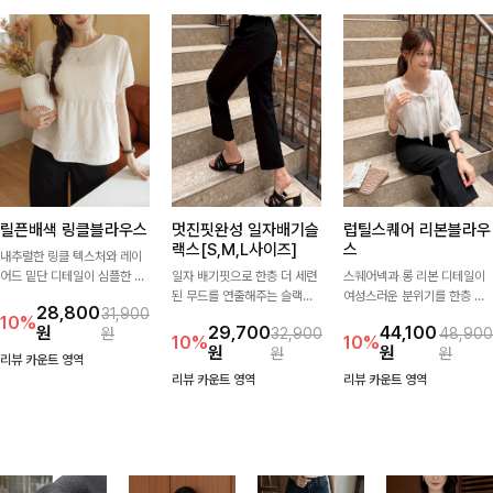
릴픈배색 링클블라우스
멋진핏완성 일자배기슬
럽틸스퀘어 리본블라우
랙스[S,M,L사이즈]
스
내추럴한 링클 텍스처와 레이
어드 밑단 디테일이 심플한 디
일자 배기핏으로 한층 더 세련
스퀘어넥과 롱 리본 디테일이
자인에 포인트를 더해주며, 가
된 무드를 연출해주는 슬랙스
여성스러운 분위기를 한층 더
28,800
31,900
볍게 툭 입기만 해도 멋스러운
입니다. 차분한 핏감과 롱한 기
해주는 블라우스입니다. 자연
10%
원
29,700
44,100
원
32,900
48,900
스타일을 완성해드려요- 여유
장으로 상의를 어떤 스타일과
스럽게 잡힌 셔링과 봉긋한 소
10%
10%
원
원
원
원
로운 핏으로 군살은 자연스럽
매치해도 멋스럽게 완성돼요.
매가 여리한 실루엣을 연출해
리뷰 카운트 영역
게 커버해주고, 편안한 착용감
특별한 날은 물론 데일리룩으
리뷰 카운트 영역
리뷰 카운트 영역
까지 더해 손이 자주 가는 데일
로도 부담 없이 즐기기 좋아요
리 아이템이랍니다🤍
🎀