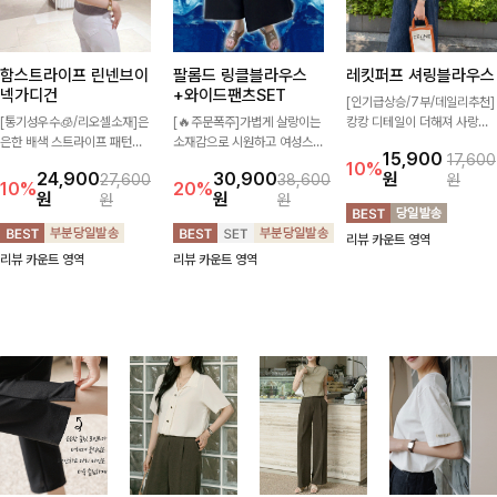
함스트라이프 린넨브이
팔롬드 링클블라우스
레킷퍼프 셔링블라우스
넥가디건
+와이드팬츠SET
[인기급상승/7부/데일리추천]
[통기성우수🧊/리오셀소재]은
[🔥주문폭주]가볍게 살랑이는
캉캉 디테일이 더해져 사랑스
은한 배색 스트라이프 패턴으
소재감으로 시원하고 여성스럽
럽고 풍성한 실루엣을 완성해
15,900
17,600
로 캐주얼하면서도 산뜻한 무
게 입어지는 블라우스+팬츠 세
주는 블라우스 🤍 가볍게 퍼지
10%
24,900
30,900
원
27,600
38,600
원
드 살려주는 니트 가디건 💛
트 🖤 허리 밴딩 디테일로 편
는 핏으로 체형을 자연스럽게
10%
20%
원
원
원
원
브이넥 라인에 슬림하게 떨어
안하면서도 자연스럽게 라인
커버해주며 여성스럽게 즐기기
지는 핏 더해져 단독으로도 여
잡아주어 꾸안꾸 무드로 멋스
좋아요 ✨
리뷰 카운트 영역
리하고 세련되게 입어져요-
럽게 완성!
리뷰 카운트 영역
리뷰 카운트 영역