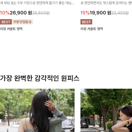
과 부담 없는 5부 기장으로 편안하게 즐기기 좋은 데님
로 편안하면서도 멋스럽게 입어지는 밴딩
팬츠 ✨ 빈티지한 워싱감이 더해져 캐주얼하면서도 트렌
한 포켓 디테일 더해져 데일리룩부터 
10%
26,900
원
15%
19,900
원
29,800원
23,400원
디한 무드로 연출
높게 즐겨지는 아이템!
리뷰 카운트 영역
리뷰 카운트 영역
가장 완벽한 감각적인 원피스