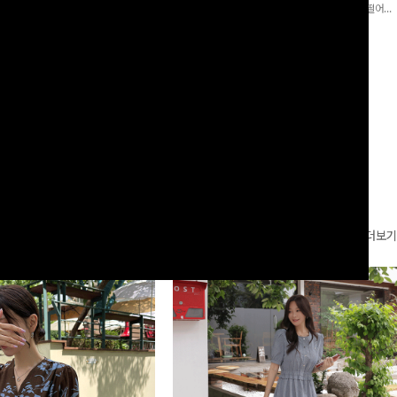
로 이쁜 핏 연출은 물론,쫀쫀한 스판끼
포인트가 되어주는 와이드 팬츠입니다. 여유롭게 떨어지
하게!
는 실루엣과 가볍게 바스락거리는 소재감으로 시원하고
00
원
14%
42,900
원
37,300원
49,800원
편안하게 즐기기 좋은 아이템-
리뷰 카운트 영역
더보기