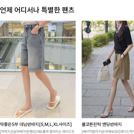
언제 어디서나 특별한 팬츠
딱좋은5부 데님반바지[S,M,L,XL사이즈]
쿨코튼핀턱 밴딩반바지
[허벅지군살커버/히든밴딩]여유롭게 떨어지는 와이드핏
[베이직컬러구성/부해보임X]와이드하게