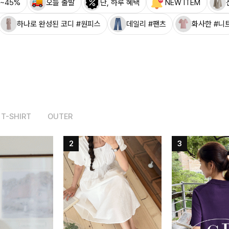
~45%
오늘 출발
단, 하루 혜택
NEW ITEM
하나로 완성된 코디 #원피스
데일리 #팬츠
화사한 #니
T-SHIRT
OUTER