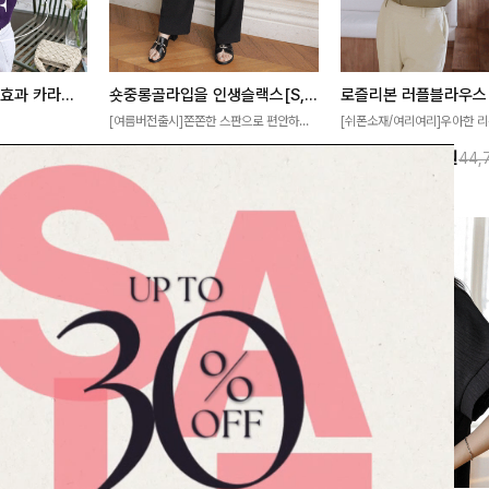
[재구매율1위] 냉감효과 카라니트
숏중롱골라입을 인생슬랙스[S,M,L,XL사이즈]
로즐리본 러플블라우스
[여름버전출시]쫀쫀한 스판으로 편안하게
[쉬폰소재/여리여리]우아한 리
필요가 없어요!얇
착용되어 누구나 입기 좋은 데일리 슬랙스!
연스럽게 흐르는 러플 디테일
10%
32,900
원
13%
38,900
원
32,800원
36,500원
44,
여름에도 시원하게
숏·기본·롱 기장과 와이드·부츠컷 핏까지 취
분위기를 더해주는 블라우스 
다
향에 맞게 선택할 수 있어 더욱 만족스러워
한 소재감과 여유롭게 떨어지
요
얼굴까지 화사해 보이며 세련
좋아요