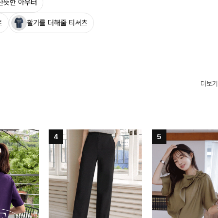
산뜻한 아우터
트
활기를 더해줄 티셔츠
더보기