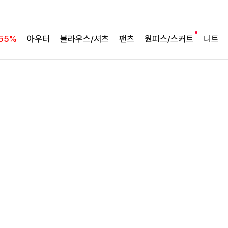
완성도 높은 원피스SET
특스트라이프 링클원피스+스트링자켓SET
55%
아우터
블라우스/셔츠
팬츠
원피스/스커트
니트