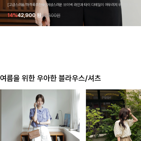
[고급스러움/하객룩추천💎]여성스러운 브이넥 라인과 타이 디테일이 어우러져 우아한 무드를 
라우스 🤍 여유로운 7부 소매로 편안하게 착용되며 데일리룩부터 출근룩, 하객룩까지 세련된
14%
42,900
원
49,800원
기 좋은 아이템이에요
여름을 위한 우아한 블라우스/셔츠