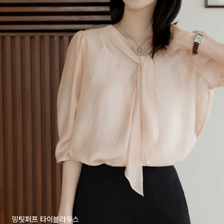
밍팃퍼프 타이블라우스