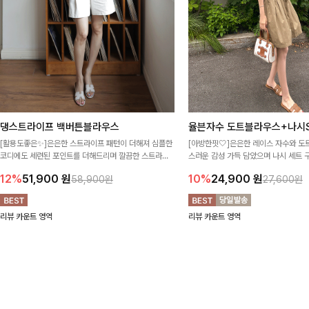
댕스트라이프 백버튼블라우스
율븐자수 도트블라우스+나시S
[활용도좋은✨]은은한 스트라이프 패턴이 더해져 심플한
[아방한핏🤍]은은한 레이스 자수와 도
코디에도 세련된 포인트를 더해드리며 깔끔한 스트라이
스러운 감성 가득 담았으며 나시 세트 
프 디테일로 유행 없이 오래 함께하기 좋은 블라우스예요
정없이 손쉽게 코디 가능한 블라우스에요
12%
51,900
원
10%
24,900
원
58,900원
27,600원
리뷰 카운트 영역
리뷰 카운트 영역