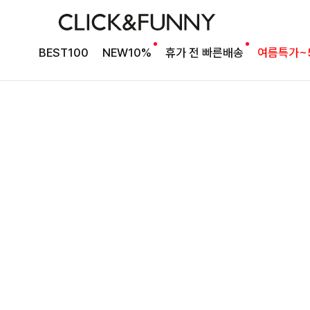
타이 포인트 블라우스
킬딧배색 타이블라우스
BEST100
NEW10%
휴가 전 빠른배송
여름특가~