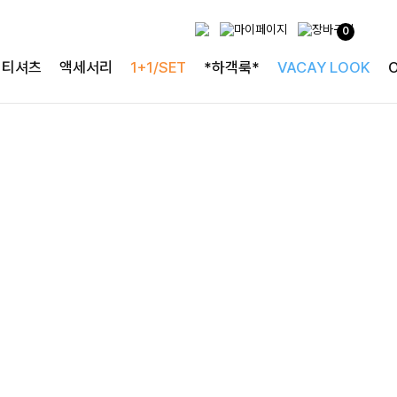
사랑스러운 블라우스
0
[구김없는] 레킷퍼프 셔링블라우스
티셔츠
액세서리
1+1/SET
*하객룩*
VACAY LOOK