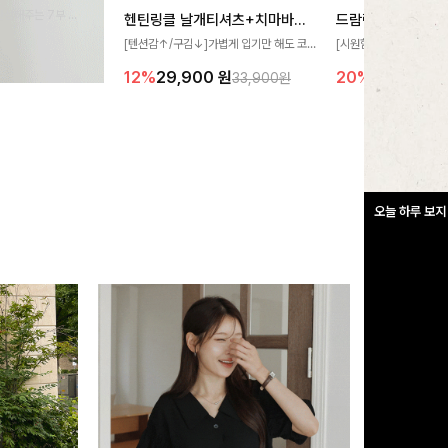
완성해주는 7부 블
헨틴링클 날개티셔츠+치마바지SET
드람린넨 스트링블
 스타일링을 연출하
[텐션감↑/구김↓]가볍게 입기만 해도 코
[시원함🧊/77사이즈까
디가 완성되는 세트 아이템으로, 자연스럽
한 텍스처가 돋보이는 블
12%
29,900
원
20%
34,900
원
33,900원
게 퍼지는 프릴 날개 소매가 우아한 포인트
없는 슬릿 카라 디자인이
를 더해드립니다💕 잔잔한 링클 텍스처 소
원하게 연출해드립니다 
재와 편안한 허리밴딩으로 하루 종일 산뜻
하고 쾌적하게 즐겨보세요!
오늘 하루 보지