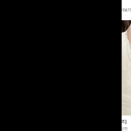
더보기
부츠컷슬랙스[S,M,L사이즈]
쿨링버튼 8부와이드팬츠[FREE,L사이즈]
증👍]누구나 갖고 싶어할 슬랙스:)베이
[바스락소재💙/8부기장]사이드 버튼 디테일이 은은한