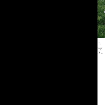
블라우스
제딧레이어드 블라우스+플레어팬츠SET
스퀘어넥]입체감 있는 링클 엠보 텍스
[완성도높은💗]레이어드한 듯 자연스러운 나시와 버튼
라우스- 여유로운 실루엣과 물결 짜임
원피스가 함께 구성된 세트 아이템입니다. 코디 고민 없
더해져 편안하면서도 여성스러운 무드를
이 한 벌만으로도 내추럴하면서 여성스러운 썸머룩 완성!
00
원
12%
43,900
원
34,800원
49,800원
리뷰 카운트 영역