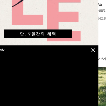
찰랑넘버원 와이드밴딩팬츠[S,M,L사이즈]
메칸드 카라블라우스
라우스
[군살커버만점/썸머소재]가볍게 찰랑이는
[썸머원단🌊/팔뚝커버]은은한
지]가볍고 내추럴
원단과 여유로운 와이드 핏으로 하루 종일
와 여유로운 실루엣이 만나 
라우스로, 답답함
10%
35,900
원
10%
37,900
원
39,800원
42,
43,600원
편안하게 착용하실 수 있는 팬츠입니다 🖤
세련된 무드를 연출해주는 블
 얼굴선을 더욱 시
✨ 허리 전체 밴딩과 스트링 디테일로 안정
리룩부터 출근룩까지 다양하게
🌿
감 있는 착용감을 더해드려요!
은 베이직한 디자인!
 않기
더보기