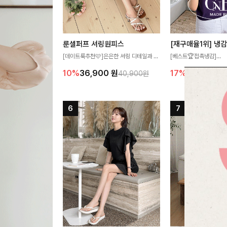
룬셀퍼프 셔링원피스
[데이트룩추천🩷]은은한 셔링 디테일과 퍼
[베스트🏆접촉냉감]
프 소매가 어우러져 사랑스러운 무드를 완
여름에도 무더위 걱정할 
10%
36,900
원
17%
27,300
원
40,900원
성해주는 원피스🤍 허리 스모크 밴딩이 슬
고 가벼운 소재감으로 
림한 실루엣을 연출해주며, 자연스럽게 퍼
즐기실 수 있는 니트랍니
지는 플레어 라인으로 여성스럽고 편안하게
즐기기 좋아요