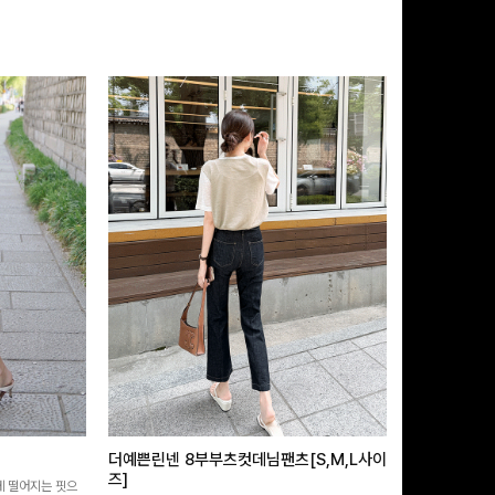
더예쁜린넨 8부부츠컷데님팬츠[S,M,L사이
급속쿨링효과 
즈]
 떨어지는 핏으
[MADE/후기인