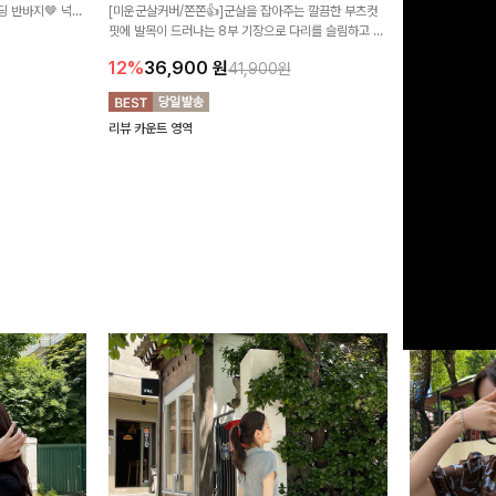
 반바지🤎 넉넉
[미운군살커버/쫀쫀👍]군살을 잡아주는 깔끔한 부츠컷
직하지만 부츠컷으
여행룩까지 활용도
핏에 발목이 드러나는 8부 기장으로 다리를 슬림하고 길
로 하루종일 편안
20%
29,9
어보이게 만들어주며 생지 소재로 멋을 더한 데님팬츠에
12%
36,900
원
41,900원
요~!
리뷰 카운트 영역
리뷰 카운트 영역