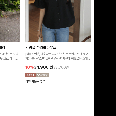
ET
덤링클 카라블라우스
비반드 링클
트 패턴으로 사랑
[팔뚝커버✌]내추럴한 링클 텍스처로 분위기 있게 입어
[구김걱정없는✨/
구성으로 이너 걱
지는 블라우스🖤 브이넥 카라 디자인에 여유로운 소매핏
처가 돋보이는 블
:)
더해져 여리하면서도 시원한 무드로 즐기기 좋아요-
소매 디테일이 
10%
34,900
원
17%
28,9
38,700원
연출해드려요!
리뷰 카운트 영역
리뷰 카운트 영역