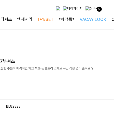
0
티셔츠
액세서리
1+1/SET
*하객룩*
VACAY LOOK
크7부셔츠
잔한 주름이 매력적인 체크 셔츠-링클프리 소재로 구김 걱정 없이 즐겨요 :)
BL82323