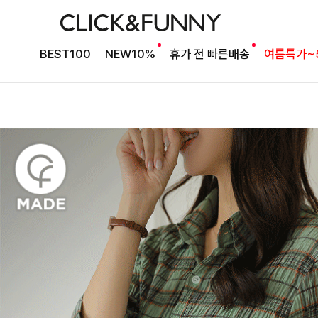
BEST100
NEW10%
휴가 전 빠른배송
여름특가~