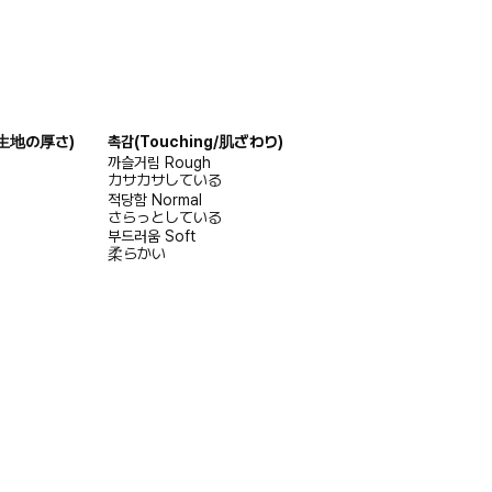
s/生地の厚さ)
촉감
(Touching/肌ざわり)
까슬거림
Rough
カサカサしている
적당함
Normal
さらっとしている
부드러움
Soft
柔らかい