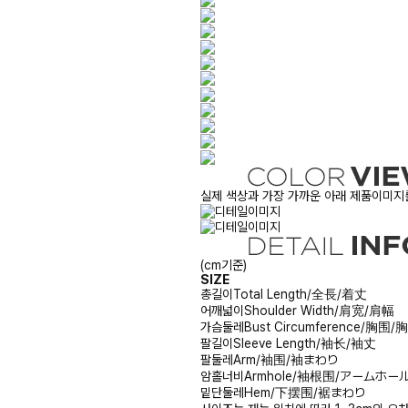
실제 색상과 가장 가까운 아래 제품이미지를
(cm기준)
SIZE
총길이
Total Length/全長/着丈
어깨넓이
Shoulder Width/肩宽/肩幅
가슴둘레
Bust Circumference/胸围
팔길이
Sleeve Length/袖长/袖丈
팔둘레
Arm/袖围/袖まわり
암홀너비
Armhole/袖根围/アームホー
밑단둘레
Hem/下摆围/裾まわり