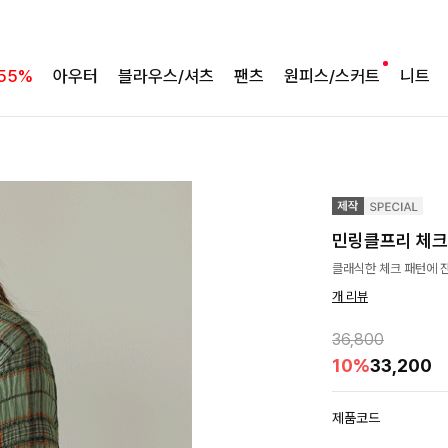
55%
아우터
블라우스/셔츠
팬츠
원피스/스커트
니트
민링클프리 체
클래식한 체크 패턴에 잔
개 리뷰
36,800
10%
33,200
제품코드