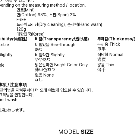
가 생길 수 있습니다.
ending on the measuring method / location.
민트(Mint)
면(Cotton) 98%, 스판(Span) 2%
FREE
드라이크리닝(Dry cleaning), 손세탁(Hand wash)
120g
대한민국(Korea)
xibility/伸縮性)
비침
(Transparency/透け感)
두께감
(Thicknes
두꺼움
Thick
exible
비침있음
See-through
厚手
あり
Slightly
적당함
Normal
비침약간
Slightly
適度
ややあり
밝은칼라만
Bright Color Only
얇음
Thin
ble
薄い色あり
薄手
없음
None
なし
注意事项 / 注意事項
 관리법을 지켜주셔야 더 오래 예쁘게 입으실 수 있습니다.
크리닝을 권장합니다.
irst wash.
お勧めします。
MODEL
SIZE