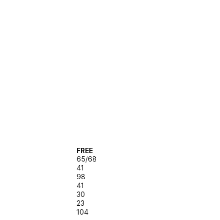
FREE
65/68
41
98
41
30
23
104