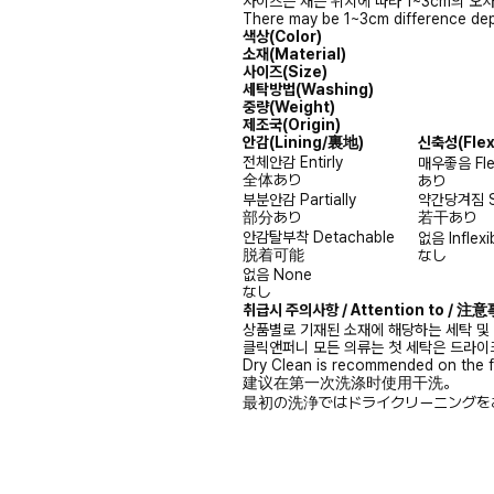
사이즈는 재는 위치에 따라 1~3cm의 오차
There may be 1~3cm difference dep
색상(Color)
소재(Material)
사이즈(Size)
세탁방법(Washing)
중량(Weight)
제조국(Origin)
안감
(Lining/裏地)
신축성
(Fle
전체안감
Entirly
매우좋음
Fl
全体あり
あり
부분안감
Partially
약간당겨짐
部分あり
若干あり
안감탈부착
Detachable
없음
Inflexi
脱着可能
なし
없음
None
なし
취급시 주의사항 / Attention to / 
상품별로 기재된 소재에 해당하는 세탁 및
클릭앤퍼니 모든 의류는 첫 세탁은 드라이
Dry Clean is recommended on the f
建议在第一次洗涤时使用干洗。
最初の洗浄ではドライクリーニングを