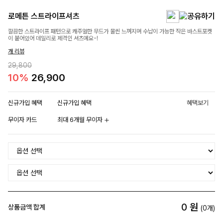
로메튼 스트라이프셔츠
깔끔한 스트라이프 패턴으로 캐주얼한 무드가 물씬 느껴지며 수납이 가능한 작은 바스트포켓
이 붙어있어 데일리로 제격인 셔츠예요-!
개 리뷰
29,800
10%
26,900
신규가입 혜택
신규가입 혜택
혜택보기
무이자 카드
최대 6개월 무이자
0
원
상품금액 합계
(
0
개)