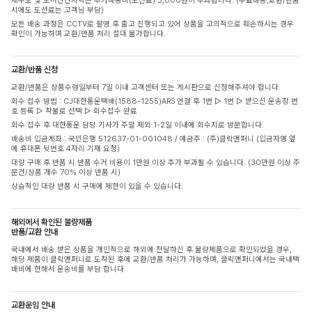
제주도 및 도서산간지역은 추가배송비(도선료) 3,000원이 부과됩니다. (무료배송,교환/반품
시에도 도선료는 고객님 부담)
모든 배송 과정은 CCTV로 촬영 후 출고 진행되고 있어 상품을 고의적으로 훼손하시는 경우
확인이 가능하며 교환/반품 처리 절대 불가합니다.
교환/반품 신청
교환/반품은 상품수령일부터 7일 이내 고객센터 또는 게시판으로 신청해주셔야 합니다.
회수 접수 방법 : CJ대한통운택배(1588-1255)ARS 연결 후 1번 ▷ 1번 ▷ 받으신 운송장 번
호 등록 ▷ 착불로 선택 ▷ 회수접수 완료
회수 접수 후 대한통운 담당 기사가 주말 제외 1-2일 이내에 회수지로 방문합니다.
배송비 입금계좌 : 국민은행 512637-01-001048 / 예금주 : (주)클릭앤퍼니 (입금자명 옆
에 휴대폰 뒷번호 4자리 기재 요청)
대량 구매 후 반품 시 반품 수거 비용이 1만원 이상 추가 부과될 수 있습니다. (30만원 이상 주
문건/상품 개수 70% 이상 반품 시)
상습적인 대량 반품 시 구매에 제한이 있을 수 있습니다.
해외에서 확인된 불량제품
반품/교환 안내
국내에서 배송 받은 상품을 개인적으로 해외에 전달하신 후 불량제품으로 확인되었을 경우,
해당 제품이 클릭앤퍼니로 도착된 후에 교환/반품 처리가 가능하며, 클릭앤퍼니에서는 국내택
배비에 한해서 운송비를 부담 합니다
교환운임 안내