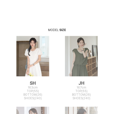
MODEL
SIZE
SH
JH
163cm
167cm
TOP(55)
TOP(55)
BOTTOM(26)
BOTTOM(26)
SHOES(240)
SHOES(240)