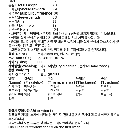
SIZE
FREE
총길이
Total Length
70
어깨넓이
Shoulder Width
39
가슴둘레
Bust Circumference
100
팔길이
Sleeve Length
63
팔둘레
Arm
22
암홀너비
Armhole
23
밑단둘레
Hem
104
- 사이즈는 재는 방법이나 위치에 따라 1~3cm 정도의 오차가 발생할 수 있습니다.
- 상품의 실제 색상은 상세페이지 하단의 디테일 컷과 가장 유사합니다.
- 용자의 모니터 사양, 휴대폰 기종 및 해상도 설정에 따라 실제 색상과 다소 차이가 있
을 수 있는 점 참고 부탁드립니다.
- 모든 의류의 첫 세탁은 소재 변형 방지를 위해 드라이클리닝을 권장합니다.
색상(Color)
소라(Skyblue), 베이지(Beige)
소재(Material)
면(Cotton) 100%
사이즈(Size)
FREE
세탁방법(Washing)
드라이크리닝(Dry cleaning), 손세탁(Hand wash)
중량(Weight)
110g
제조국(Origin)
대한민국(Korea)
안감
신축성
비침
두께감
촉감
(Lining)
(Flexibility)
(Transparency)
(Thickness)
(Touching)
전체안감
매우좋음
비침있음
두꺼움
까슬거림
부분안감
약간당겨짐
비침약간
적당함
적당함
안감탈부착
없음
밝은칼라만
얇음
부드러움
없음
없음
취급시 주의사항 / Attention to
상품별로 기재된 소재에 해당하는 세탁 및 관리법을 지켜주셔야 더 오래 예쁘게 입으실
수 있습니다.
클릭앤퍼니 모든 의류는 첫 세탁은 드라이크리닝을 권장합니다.
Dry Clean is recommended on the first wash.