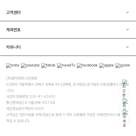
고객센터
계좌번호
커뮤니티
(주)클릭앤퍼니/김예중
02880 서울특별시 성북구 성북로 49 (성북동, 운석빌딩) 운석빌딩 5층(반품주소가 아닙
니다.)
사업자 등록번호 209-81-43420
통신판매업신고 서울성북-0073호
개인정보관리책임자 박수미
고객님은 안전거래를 위해 현금으로 결제 시 저희 소핑몰에 가입한 구매안전서비스를 이용
하실 수 있습니다.