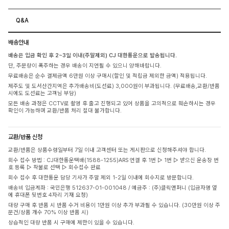
Q&A
배송안내
배송은 입금 확인 후 2~3일 이내(주말제외) CJ 대한통운으로 발송됩니다.
단, 주문량이 폭주하는 경우 배송이 지연될 수 있으니 양해바랍니다.
무료배송은 순수 결제금액 6만원 이상 구매시(할인 및 적립금 제외한 금액) 적용됩니다.
제주도 및 도서산간지역은 추가배송비(도선료) 3,000원이 부과됩니다. (무료배송,교환/반품
시에도 도선료는 고객님 부담)
모든 배송 과정은 CCTV로 촬영 후 출고 진행되고 있어 상품을 고의적으로 훼손하시는 경우
확인이 가능하며 교환/반품 처리 절대 불가합니다.
교환/반품 신청
교환/반품은 상품수령일부터 7일 이내 고객센터 또는 게시판으로 신청해주셔야 합니다.
회수 접수 방법 : CJ대한통운택배(1588-1255)ARS 연결 후 1번 ▷ 1번 ▷ 받으신 운송장 번
호 등록 ▷ 착불로 선택 ▷ 회수접수 완료
회수 접수 후 대한통운 담당 기사가 주말 제외 1-2일 이내에 회수지로 방문합니다.
배송비 입금계좌 : 국민은행 512637-01-001048 / 예금주 : (주)클릭앤퍼니 (입금자명 옆
에 휴대폰 뒷번호 4자리 기재 요청)
대량 구매 후 반품 시 반품 수거 비용이 1만원 이상 추가 부과될 수 있습니다. (30만원 이상 주
문건/상품 개수 70% 이상 반품 시)
상습적인 대량 반품 시 구매에 제한이 있을 수 있습니다.