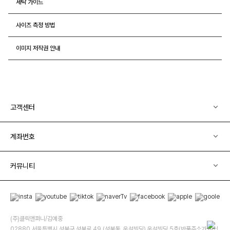
세탁 가이드
사이즈 측정 방법
이미지 저작권 안내
고객센터
계좌번호
커뮤니티
(주)클릭앤퍼니/김예중
02880 서울특별시 성북구 성북로 49 (성북동, 운석빌딩) 운석빌딩 5층(반품주소가 아닙