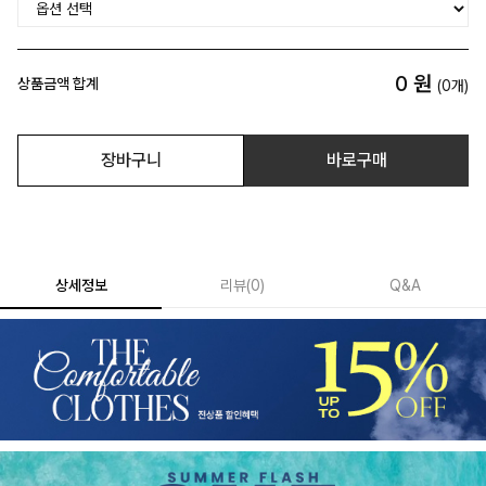
0
원
상품금액 합계
(
0
개)
장바구니
바로구매
상세정보
리뷰
(
0
)
Q&A