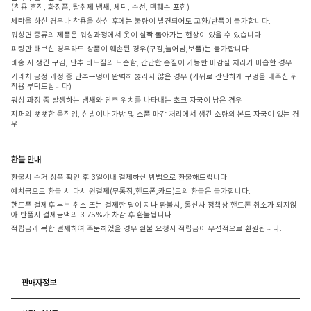
(착용 흔적, 화장품, 탈취제 냄새, 세탁, 수선, 택훼손 포함)
세탁을 하신 경우나 착용을 하신 후에는 불량이 발견되어도 교환/반품이 불가합니다.
워싱면 종류의 제품은 워싱과정에서 옷이 살짝 돌아가는 현상이 있을 수 있습니다.
피팅만 해보신 경우라도 상품이 훼손된 경우(구김,늘어남,보풀)는 불가합니다.
배송 시 생긴 구김, 단추 바느질의 느슨함, 간단한 손질이 가능한 마감실 처리가 미흡한 경우
거래처 공정 과정 중 단추구멍이 완벽히 뚫리지 않은 경우 (가위로 간단하게 구멍을 내주신 뒤
착용 부탁드립니다)
워싱 과정 중 발생하는 냄새와 단추 위치를 나타내는 초크 자국이 남은 경우
지퍼의 뻣뻣한 움직임, 신발이나 가방 및 소품 마감 처리에서 생긴 소량의 본드 자국이 있는 경
우
환불 안내
환불시 수거 상품 확인 후 3일이내 결제하신 방법으로 환불해드립니다
예치금으로 환불 시 다시 원결제(무통장,핸드폰,카드)로의 환불은 불가합니다.
핸드폰 결제후 부분 취소 또는 결제한 달이 지나 환불시, 통신사 정책상 핸드폰 취소가 되지않
아 반품시 결제금액의 3.75%가 차감 후 환불됩니다.
적립금과 복합 결제하여 주문하였을 경우 환불 요청시 적립금이 우선적으로 환원됩니다.
판매자정보