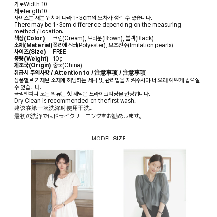
가로
Width
10
세로
length
10
사이즈는 재는 위치에 따라 1~3cm의 오차가 생길 수 있습니다.
There may be 1~3cm difference depending on the measuring
method / location.
색상(Color)
크림(Cream), 브라운(Brown), 블랙(Black)
소재(Material)
폴리에스터(Polyester), 모조진주(Imitation pearls)
사이즈(Size)
FREE
중량(Weight)
10g
제조국(Origin)
중국(China)
취급시 주의사항 / Attention to / 注意事项 / 注意事項
상품별로 기재된 소재에 해당하는 세탁 및 관리법을 지켜주셔야 더 오래 예쁘게 입으실
수 있습니다.
클릭앤퍼니 모든 의류는 첫 세탁은 드라이크리닝을 권장합니다.
Dry Clean is recommended on the first wash.
建议在第一次洗涤时使用干洗。
最初の洗浄ではドライクリーニングをお勧めします。
MODEL
SIZE