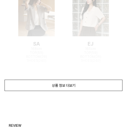
SA
EJ
168cm
165cm
TOP(55)
TOP(55)
BOTTOM(26)
BOTTOM(26)
SHOES(240)
SHOES(240)
상품 정보 더보기
REVIEW