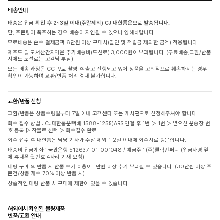
배송안내
배송은 입금 확인 후 2~3일 이내(주말제외) CJ 대한통운으로 발송됩니다.
단, 주문량이 폭주하는 경우 배송이 지연될 수 있으니 양해바랍니다.
무료배송은 순수 결제금액 6만원 이상 구매시(할인 및 적립금 제외한 금액) 적용됩니다.
제주도 및 도서산간지역은 추가배송비(도선료) 3,000원이 부과됩니다. (무료배송,교환/반품
시에도 도선료는 고객님 부담)
모든 배송 과정은 CCTV로 촬영 후 출고 진행되고 있어 상품을 고의적으로 훼손하시는 경우
확인이 가능하며 교환/반품 처리 절대 불가합니다.
교환/반품 신청
교환/반품은 상품수령일부터 7일 이내 고객센터 또는 게시판으로 신청해주셔야 합니다.
회수 접수 방법 : CJ대한통운택배(1588-1255)ARS 연결 후 1번 ▷ 1번 ▷ 받으신 운송장 번
호 등록 ▷ 착불로 선택 ▷ 회수접수 완료
회수 접수 후 대한통운 담당 기사가 주말 제외 1-2일 이내에 회수지로 방문합니다.
배송비 입금계좌 : 국민은행 512637-01-001048 / 예금주 : (주)클릭앤퍼니 (입금자명 옆
에 휴대폰 뒷번호 4자리 기재 요청)
대량 구매 후 반품 시 반품 수거 비용이 1만원 이상 추가 부과될 수 있습니다. (30만원 이상 주
문건/상품 개수 70% 이상 반품 시)
상습적인 대량 반품 시 구매에 제한이 있을 수 있습니다.
해외에서 확인된 불량제품
반품/교환 안내