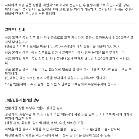
국내에서 배송 받은 상품을 개인적으로 해외에 전달하신 후 불량제품으로 확인되었을 경우,
해당 제품이 클릭앤퍼니로 도착된 후에 교환/반품 처리가 가능하며, 클릭앤퍼니에서는 국내택
배비에 한해서 운송비를 부담 합니다
교환운임 안내
상품 교환은 동일 상품 또는 타 상품으로도 교환 가능하며, 교환시 교환배송비 6,000원은 고
객님 부담입니다.
(상품을 저희쪽에 보내는 배송비 3,000+고객님께 다시 발송되는 배송비 3,000)
상품 불량일 경우 : 동일 상품으로 교환시 클릭앤퍼니에서 왕복 운임을 모두 부담합니다.
상품 불량일 경우 : 동일 상품 외 타 상품이나 옵션 변경시 배송비 3,000원 고객님 부담입니
다.
상품 불량일 경우 : 교환이 아닌 변심으로 반품을 할 경우 초기 배송비 3,000원은 고객님 부
담입니다.
(인위적인 훼손 & 수선 등의 악용을 방지하기 위함이니 양해부탁드립니다)
*교환/반품시에도 추가 발생되는 모든 도선료는 고객님께서 부담해주셔야 합니다.
교환/반품이 불가한 경우
반품기한(상품 수령후 7일)이 경과한 경우
공정거래, 표준약관 제 15조 2항에 의한 이용자의 사용 또는 일부 소비에 의하여 재화 가치가
현저히 감소한 경우
(착용 흔적, 화장품, 탈취제 냄새, 세탁, 수선, 택훼손 포함)
세탁을 하신 경우나 착용을 하신 후에는 불량이 발견되어도 교환/반품이 불가합니다.
워싱면 종류의 제품은 워싱과정에서 옷이 살짝 돌아가는 현상이 있을 수 있습니다.