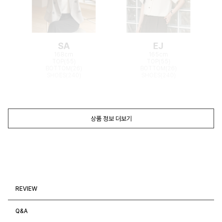
SA
EJ
168cm
165cm
TOP(55)
TOP(55)
BOTTOM(26)
BOTTOM(26)
SHOES(240)
SHOES(240)
상품 정보 더보기
REVIEW
Q&A