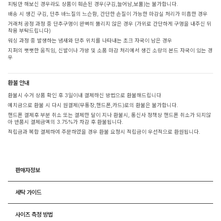
피팅만 해보신 경우라도 상품이 훼손된 경우(구김,늘어남,보풀)는 불가합니다.
배송 시 생긴 구김, 단추 바느질의 느슨함, 간단한 손질이 가능한 마감실 처리가 미흡한 경우
거래처 공정 과정 중 단추구멍이 완벽히 뚫리지 않은 경우 (가위로 간단하게 구멍을 내주신 뒤
착용 부탁드립니다)
워싱 과정 중 발생하는 냄새와 단추 위치를 나타내는 초크 자국이 남은 경우
지퍼의 뻣뻣한 움직임, 신발이나 가방 및 소품 마감 처리에서 생긴 소량의 본드 자국이 있는 경
우
환불 안내
환불시 수거 상품 확인 후 3일이내 결제하신 방법으로 환불해드립니다
예치금으로 환불 시 다시 원결제(무통장,핸드폰,카드)로의 환불은 불가합니다.
핸드폰 결제후 부분 취소 또는 결제한 달이 지나 환불시, 통신사 정책상 핸드폰 취소가 되지않
아 반품시 결제금액의 3.75%가 차감 후 환불됩니다.
적립금과 복합 결제하여 주문하였을 경우 환불 요청시 적립금이 우선적으로 환원됩니다.
판매자정보
세탁 가이드
사이즈 측정 방법