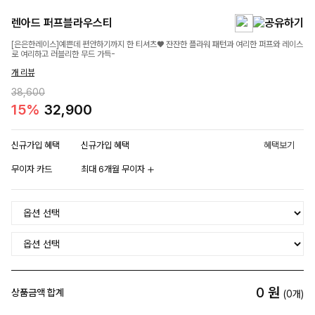
렌아드 퍼프블라우스티
[은은한레이스]예쁜데 편안하기까지 한 티셔츠♥ 잔잔한 플라워 패턴과 여리한 퍼프와 레이스
로 여리하고 러블리한 무드 가득-
개 리뷰
38,600
15%
32,900
신규가입 혜택
신규가입 혜택
혜택보기
무이자 카드
최대 6개월 무이자
0
원
상품금액 합계
(
0
개)