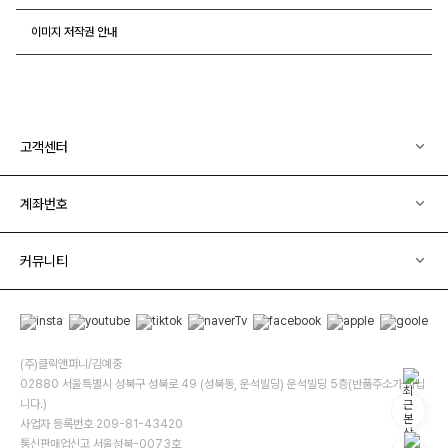
이미지 저작권 안내
고객센터
계좌번호
커뮤니티
(주)클릭앤퍼니/김예중
02880 서울특별시 성북구 성북로 49 (성북동, 운석빌딩) 운석빌딩 5층(반품주소가 아닙
니다.)
사업자 등록번호 209-81-43420
통신판매업신고 서울성북-0073호