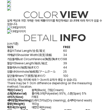
실제 색상과 가장 가까운 아래 제품이미지를 확인하세요! 모니터에 따라 차이가 있을 수
있습니다.
(cm기준)
SIZE
FREE
총길이
Total Length/全長/着丈
60
어깨넓이
Shoulder Width/肩宽/肩幅
34
가슴둘레
Bust Circumference/胸围/胸まわり
98
팔길이
Sleeve Length/袖长/袖丈
39
팔둘레
Arm/袖围/袖まわり
44
암홀너비
Armhole/袖根围/アームホール
25
밑단둘레
Hem/下摆围/裾まわり
100
사이즈는 재는 위치에 따라 1~3cm의 오차가 생길 수 있습니다.
There may be 1~3cm difference depending on the measuring
method / location.
색상(Color)
블랙(Black), 크림(Cream)
소재(Material)
폴리에스터(Polyester) 95%, 스판(Span) 5%
사이즈(Size)
FREE
세탁방법(Washing)
드라이크리닝(Dry cleaning), 손세탁(Hand wash)
중량(Weight)
160g
제조국(Origin)
대한민국(Korea)