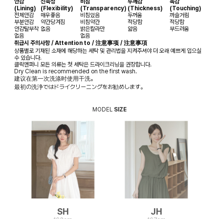
안감
신축성
비침
두께감
촉감
(Lining)
(Flexibility)
(Transparency)
(Thickness)
(Touching)
전체안감
매우좋음
비침있음
두꺼움
까슬거림
부분안감
약간당겨짐
비침약간
적당함
적당함
안감탈부착
없음
밝은칼라만
얇음
부드러움
없음
없음
취급시 주의사항 / Attention to / 注意事项 / 注意事項
상품별로 기재된 소재에 해당하는 세탁 및 관리법을 지켜주셔야 더 오래 예쁘게 입으실
수 있습니다.
클릭앤퍼니 모든 의류는 첫 세탁은 드라이크리닝을 권장합니다.
Dry Clean is recommended on the first wash.
建议在第一次洗涤时使用干洗。
最初の洗浄ではドライクリーニングをお勧めします。
MODEL
SIZE
SH
JH