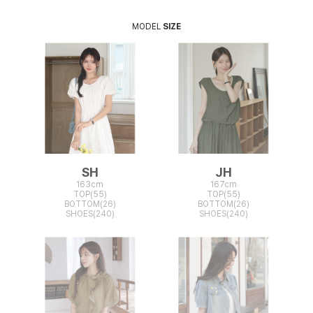
MODEL
SIZE
SH
JH
163cm
167cm
TOP(55)
TOP(55)
BOTTOM(26)
BOTTOM(26)
SHOES(240)
SHOES(240)