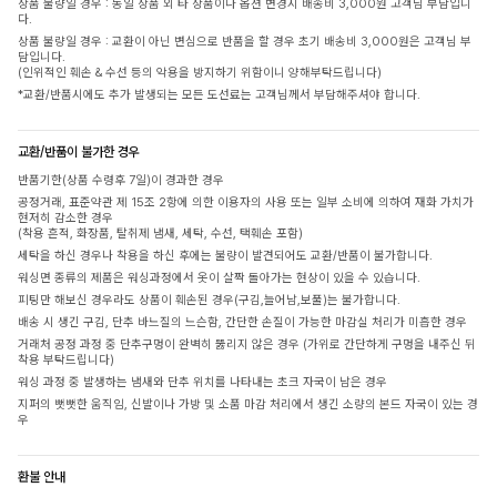
상품 불량일 경우 : 동일 상품 외 타 상품이나 옵션 변경시 배송비 3,000원 고객님 부담입니
다.
상품 불량일 경우 : 교환이 아닌 변심으로 반품을 할 경우 초기 배송비 3,000원은 고객님 부
담입니다.
(인위적인 훼손 & 수선 등의 악용을 방지하기 위함이니 양해부탁드립니다)
*교환/반품시에도 추가 발생되는 모든 도선료는 고객님께서 부담해주셔야 합니다.
교환/반품이 불가한 경우
반품기한(상품 수령후 7일)이 경과한 경우
공정거래, 표준약관 제 15조 2항에 의한 이용자의 사용 또는 일부 소비에 의하여 재화 가치가
현저히 감소한 경우
(착용 흔적, 화장품, 탈취제 냄새, 세탁, 수선, 택훼손 포함)
세탁을 하신 경우나 착용을 하신 후에는 불량이 발견되어도 교환/반품이 불가합니다.
워싱면 종류의 제품은 워싱과정에서 옷이 살짝 돌아가는 현상이 있을 수 있습니다.
피팅만 해보신 경우라도 상품이 훼손된 경우(구김,늘어남,보풀)는 불가합니다.
배송 시 생긴 구김, 단추 바느질의 느슨함, 간단한 손질이 가능한 마감실 처리가 미흡한 경우
거래처 공정 과정 중 단추구멍이 완벽히 뚫리지 않은 경우 (가위로 간단하게 구멍을 내주신 뒤
착용 부탁드립니다)
워싱 과정 중 발생하는 냄새와 단추 위치를 나타내는 초크 자국이 남은 경우
지퍼의 뻣뻣한 움직임, 신발이나 가방 및 소품 마감 처리에서 생긴 소량의 본드 자국이 있는 경
우
환불 안내