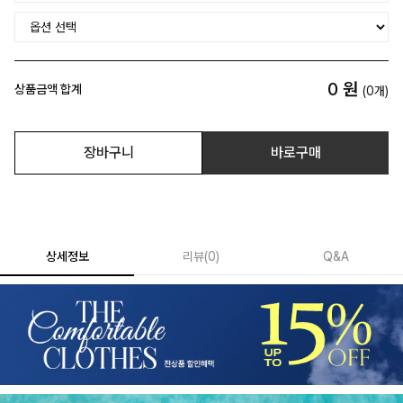
0
원
상품금액 합계
(
0
개)
장바구니
바로구매
상세정보
리뷰
(
0
)
Q&A