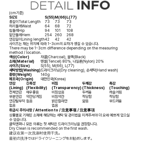
(cm기준)
SIZE
S(55)
M(66)
L(77)
총길이
Total Length
73
73
73
허리둘레
Waist
64
68
72
힙둘레
Hip
94
101
108
밑단둘레
Hem
254
260
268
안감길이
Lining length
42
42
42
사이즈는 재는 위치에 따라 1~3cm의 오차가 생길 수 있습니다.
There may be 1~3cm difference depending on the measuring
method / location.
색상(Color)
챠콜(Charcoal), 블랙(Black)
소재(Material)
텐셀(Tencel) 80%, 나일론(Nylon) 20%
사이즈(Size)
S(55), M(66), L(77)
세탁방법(Washing)
드라이크리닝(Dry cleaning), 손세탁(Hand wash)
중량(Weight)
140g
제조국(Origin)
대한민국(Korea)
안감
신축성
비침
두께감
촉감
(Lining)
(Flexibility)
(Transparency)
(Thickness)
(Touching)
전체안감
매우좋음
비침있음
두꺼움
까슬거림
부분안감
약간당겨짐
비침약간
적당함
적당함
안감탈부착
없음
밝은칼라만
얇음
부드러움
없음
없음
취급시 주의사항 / Attention to / 注意事项 / 注意事項
상품별로 기재된 소재에 해당하는 세탁 및 관리법을 지켜주셔야 더 오래 예쁘게 입으실
수 있습니다.
클릭앤퍼니 모든 의류는 첫 세탁은 드라이크리닝을 권장합니다.
Dry Clean is recommended on the first wash.
建议在第一次洗涤时使用干洗。
最初の洗浄ではドライクリーニングをお勧めします。