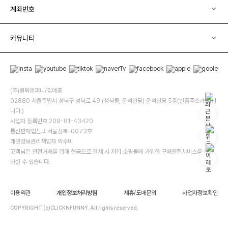
계좌번호
커뮤니티
(주)클릭앤퍼니/김예중
02880 서울특별시 성북구 성북로 49 (성북동, 운석빌딩) 운석빌딩 5층(반품주소가 아닙
니다.)
사업자 등록번호 209-81-43420
통신판매업신고 서울성북-0073호
개인정보관리책임자 박수미
고객님은 안전거래를 위해 현금으로 결제 시 저희 소핑몰에 가입한 구매안전서비스를 이용
하실 수 있습니다.
이용약관
개인정보처리방침
제휴/도매문의
사업자정보확인
COPYRIGHT (c)CLICKNFUNNY. All rights reserved.