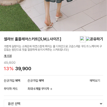
셀라브 훌플레어스커트[S,M,L사이즈]
가볍게 살랑이는 소재감과 자연스럽게 퍼지는 훌 디자인으로 고급스러운 무드가 느껴지며 구
김없는 원단으로 핏을 깔끔하게 유지시켜주는 스커트랍니다:)
개 리뷰
45,800
13%
39,900
신규가입 혜택
신규가입 혜택
혜택보기
무이자 카드
최대 6개월 무이자