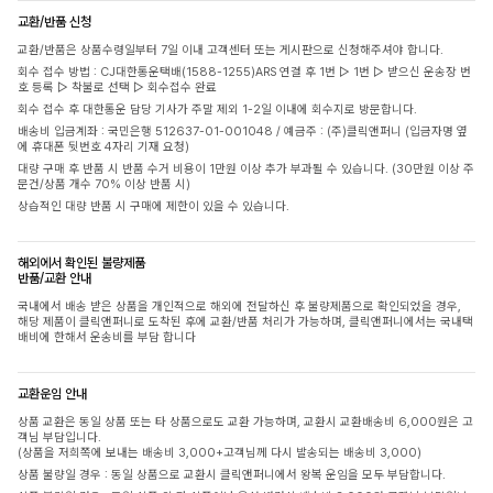
교환/반품 신청
교환/반품은 상품수령일부터 7일 이내 고객센터 또는 게시판으로 신청해주셔야 합니다.
회수 접수 방법 : CJ대한통운택배(1588-1255)ARS 연결 후 1번 ▷ 1번 ▷ 받으신 운송장 번
호 등록 ▷ 착불로 선택 ▷ 회수접수 완료
회수 접수 후 대한통운 담당 기사가 주말 제외 1-2일 이내에 회수지로 방문합니다.
배송비 입금계좌 : 국민은행 512637-01-001048 / 예금주 : (주)클릭앤퍼니 (입금자명 옆
에 휴대폰 뒷번호 4자리 기재 요청)
대량 구매 후 반품 시 반품 수거 비용이 1만원 이상 추가 부과될 수 있습니다. (30만원 이상 주
문건/상품 개수 70% 이상 반품 시)
상습적인 대량 반품 시 구매에 제한이 있을 수 있습니다.
해외에서 확인된 불량제품
반품/교환 안내
국내에서 배송 받은 상품을 개인적으로 해외에 전달하신 후 불량제품으로 확인되었을 경우,
해당 제품이 클릭앤퍼니로 도착된 후에 교환/반품 처리가 가능하며, 클릭앤퍼니에서는 국내택
배비에 한해서 운송비를 부담 합니다
교환운임 안내
상품 교환은 동일 상품 또는 타 상품으로도 교환 가능하며, 교환시 교환배송비 6,000원은 고
객님 부담입니다.
(상품을 저희쪽에 보내는 배송비 3,000+고객님께 다시 발송되는 배송비 3,000)
상품 불량일 경우 : 동일 상품으로 교환시 클릭앤퍼니에서 왕복 운임을 모두 부담합니다.