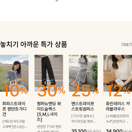
역
한 소재감으로
끔한 기장감과
로도, 특별한 날
은은한 결감으로
여름에도 부담
단정한 테일러드
에도 걸치기 좋
데일리부터 출근
없이 툭 걸치기
카라 디테일이
답니다!
룩까지 센스 있
좋은 아이템!
더해져 데일리룩
게 매치돼요
은 물론 출근룩
까지 세련된 무
드로 완성해줘요
🤍
놓치기 아까운 특가 상품
더보기
10
30
25
12
%
%
%
%
퍼피스트라이
썸머뉴밴딩 와
밴스트라이프
쥬린레이스 카
프 펜던트가디
이드슬랙스
스트링원피스
라블라우스
건
[S,M,L사이
[700장 돌파☆]
[소매롤업/펀칭자
즈]
[여유핏/부드러운
허리라인을 예쁘게
수💕]잔잔하고 고
소재💙]센스있는
편안한 7CM 밴딩
잡아주는 스트링과
급스러운 자수 디
35,100
34,900
46,800
39,6
스트라이프 패턴에
과 시원한 와이드
깔끔한 스트라이프
테일이 사랑스러운