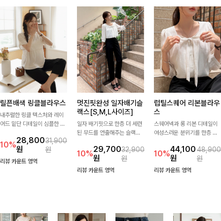
릴픈배색 링클블라우스
멋진핏완성 일자배기슬
럽틸스퀘어 리본블라우
랙스[S,M,L사이즈]
스
내추럴한 링클 텍스처와 레이
어드 밑단 디테일이 심플한 디
일자 배기핏으로 한층 더 세련
스퀘어넥과 롱 리본 디테일이
자인에 포인트를 더해주며, 가
된 무드를 연출해주는 슬랙스
여성스러운 분위기를 한층 더
28,800
31,900
볍게 툭 입기만 해도 멋스러운
입니다. 차분한 핏감과 롱한 기
해주는 블라우스입니다. 자연
10%
원
29,700
44,100
원
32,900
48,900
스타일을 완성해드려요- 여유
장으로 상의를 어떤 스타일과
스럽게 잡힌 셔링과 봉긋한 소
10%
10%
원
원
원
원
로운 핏으로 군살은 자연스럽
매치해도 멋스럽게 완성돼요.
매가 여리한 실루엣을 연출해
리뷰 카운트 영역
게 커버해주고, 편안한 착용감
특별한 날은 물론 데일리룩으
리뷰 카운트 영역
리뷰 카운트 영역
까지 더해 손이 자주 가는 데일
로도 부담 없이 즐기기 좋아요
리 아이템이랍니다🤍
🎀