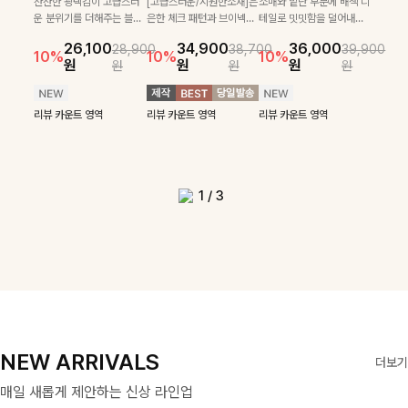
로 센스있는 아웃핏을 완성
[골드버튼/클래식무드🤍]
하게 더해진 울 함유 소재로
SET
잔잔한 광택감이 고급스러
[고급스러운/시원한소재]은
소매와 밑단 부분에 배색 디
[여름코디추천👍]뷔스티에
[데일리부터 여행룩까지]감
해주는 반팔니트예요- 소프
스트라이프 패턴으로 데일
포근하면서도 가볍게 착용
운 분위기를 더해주는 블라
은한 체크 패턴과 브이넥으
테일로 밋밋함을 덜어내고
[활용도 좋은 투피스]은은한
원피스와 티셔츠가 세트로 구
각적인 레터링 티셔츠와 플레
22,900
24,300
26,900
26,900
트한 텍스처의 비스코스 혼
리룩에 포인트를 더해줄 아
되는 니트예요🧶 세로 골지
우스예요 ✨ 허리 스트링과
로 단정하면서 실버버튼으
더욱 멋스럽게 연출되며 링
15%
10%
체크 패턴과 허리 스트링 디
성되어 코디 고민 없이 완성
어 핏 반바지가 함께 구성된
원
31,900
원
26,100
34,900
36,000
원
35,400
원
28,900
38,700
39,900
방 소재로 누구나 부담없이
이템입니다 카라넥 디자인
짜임 디테일이 슬림한 실루
프릴 밑단이 자연스럽게 실
로 고급스러운 디테일을 넣
클 소재로 구김 걱정없이 즐
39,900
29,900
10%
10%
10%
10%
46,300
36,400
테일이 어우러진 투피스 세트
도 높은 스타일링을 연출해주
세트 아이템으로, 편안하면서
14%
18%
원
원
원
원
원
원
원
원
입기 좋아요
으로 깔끔한 이미지로 만들
엣을 연출해주며, 부드러운
루엣을 살려주며, 여유로운
었으며 밑단스트링으로 핏
길 수 있는 블라우스랍니
42,900
원
원
리뷰 카운트 영역
49,800
원
원
입니다. 여유로운 상의와 풍
는 아이템 🤍 레이어드한 듯
도 캐주얼한 꾸안꾸룩을 완성
14%
어 주는 7부 니트입니다 ~
신축성까지 더해져 데일리
핏으로 편안하면서도 여성
을 더욱 깔끔하게 잡아주는
다:)
원
원
성하게 퍼지는 롱스커트가 자
센스 있는 무드로 데일리하게
해드립니다 ✨🩵
리뷰 카운트 영역
로 즐기기 좋답니다🤍
스러운 무드를 완성해준답
블라우스예요 :)
연스러운 체형 커버는 물론,
편안하게 즐기기 좋아요 ✨
리뷰 카운트 영역
리뷰 카운트 영역
리뷰 카운트 영역
리뷰 카운트 영역
니다 🤍
리뷰 카운트 영역
리뷰 카운트 영역
단품으로도 다양하게 활용하
리뷰 카운트 영역
기 좋아요🖤
1
/
3
NEW ARRIVALS
더보기
매일 새롭게 제안하는 신상 라인업