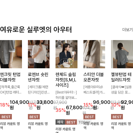
여유로운 실루엣의 아우터
더보기
엔크릿 턴업
로엔브 숏린
렌체드 슬림
스티안 더블
젤뷰턴업 테
더블자켓
넨자켓
자켓[S,M,L
오픈자켓
일러드자켓
사이즈]
[하객룩,출근룩
[세미크롭/세련
[여름아우터🧊
[클래식👑]실용
OK]턴업 레터링
된디자인]린넨
[Best아우터✨]
베스트셀러]가
성을 담은 포켓
포인트로 센스
이 블렌딩된 가
허리를 얇아보이
볍게 툭 걸쳐도
에 버튼과 소매
104,900
33,800
96,900
92,9
127,900
37,900
113,900
있게 완성된 썸
볍고 드라이한
게 만들어줄 슬
멋스러운 무드가
턴업 디테일로
18%
11%
15%
10%
원
원
67,800
원
원
원
원
104,300
원
머 자켓, 더블버
소재감으로 한여
림핏! 깔끔하고
살아나는 썸머
멋을 더했으며
35%
원
원
튼 디자인으로
름에도 부담 없
단정한 핏으로
오픈자켓✨ 백
유연한 소재로
깔끔하고 세련된
이 툭 걸치기 좋
고급스러운 분위
슬릿 디테일로
자연스러운 실루
리뷰 카운트 영
리뷰 카운트 영
리뷰 카운트 영
리뷰 카운트 영
무드가 느껴져요
은 반팔 자켓, 크
기를 연출시켜줄
착용감이 편안하
엣을 연출해주는
역
역
역
역
리뷰 카운트 영
🩶 가볍고 시원
롭에 가까운 깔
아우터로 데일리
며 깔끔한 핏과
아우터에요~!