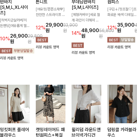
반바지
튼니트
부데님반바지
원피스
[S,M,L,XL사이
[S,M,L사이즈]
[여유핏/쫀쫀소재🤎]
[구김↓/핏조절🤍]조
즈]
잔잔한 스트라이프 패
[체형커버🫶]세로 절
화로운 배색 디테일로
[허벅지군살커버/히
턴과 버튼 포인트가
개 라인이 더해져 다
스타일을 더한 원피
29,900
35,900
33,900
든밴딩]여유롭게 떨어
더해져 캐주얼하면서
리 라인을 더욱 길고
스! 스트링이 내장되
12%
12%
원
48,900
원
원
56,800
지는 와이드핏과 부담
도 세련된 무드를 연
슬림하게 연출해주는
어있어 여리여리한 라
14%
26,900
원
29,800
원
없는 5부 기장으로 편
출해주는 니트- 가볍
5부 데님 반바지 🤍
인을 만들어주고 넉넉
10%
원
원
안하게 즐기기 좋은
고 부드러운 착용감으
부담 없는 기장과 여
한 포켓으로 실용성까
리뷰 카운트 영역
리뷰 카운트 영역
데님 팬츠 ✨ 빈티지
로 단독은 물론 데일
유로운 핏으로 편안하
지 갖췄어요:)
리뷰 카운트 영역
한 워싱감이 더해져
리룩으로 활용하기 좋
게 착용되며 다양한
리뷰 카운트 영역
캐주얼하면서도 트렌
은 아이템!
상의와 손쉽게 매치되
디한 무드로 연출
어 데일리부터 휴가룩
까지 활용도 높게 즐
기기 좋아요 d
밍킷퍼프 플레어
캣밍레이어드 패
윌리덤 라운드앤
덤링클 카라블라
블라우스
턴원피스+목걸
브이넥가디건
우스