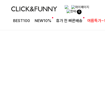
여유로운 핏의 코튼 팬츠
0
라인보정핏 절개코튼와이드팬츠[S,M,L사이즈]
BEST100
NEW10%
휴가 전 빠른배송
여름특가~