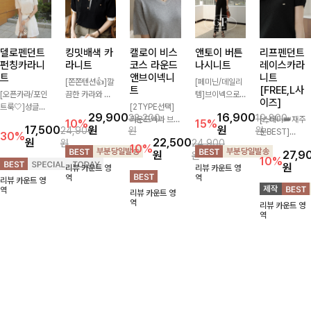
델로펜던트
킹밋배색 카
캘로이 비스
앤토이 버튼
리프펜던트
펀칭카라니
라니트
코스 라운드
나시니트
레이스카라
트
앤브이넥니
니트
[쫀쫀텐션👍]깔
[페미닌/데일리
트
[FREE,L사
[오픈카라/포인
끔한 카라와 반
템]브이넥으로
이즈]
트룩🤍]성글한
오픈 디자인이
[2TYPE선택]
답답하지 않고
29,900
16,900
33,200
19,800
짜임으로 시원한
만나 하나만 입
라운드넥과 브이
베이직한 디자인
[스테디👑재주
10%
15%
17,500
원
원
24,900
원
원
통기성 느껴지는
어도 완성도 높
넥 두 가지 디자
의이너로 단독으
문BEST]
30%
원
22,500
원
24,900
카라 니트! 내추
은 스타일링을
인으로 취향에
로도 언제나 만
사랑스러움 가득
10%
원
27,9
원
럴하게 떨어지는
연출해드려요 부
맞게 선택 가능
능 아이템!산뜻
담은 카라 니트
10%
원
리뷰 카운트 영
리뷰 카운트 영
여유핏에 오픈
담 없이 즐기기
한 베이직 니트
한 여름, 시원하
에 펜던트 포인
역
역
리뷰 카운트 영
카라 디테일 더
좋은 데일리 니
🤍 깔끔한 실루
게 보내요 :) ♡
트까지 톡-톡 얼
역
리뷰 카운트 영
해져 꾸안꾸 무
트로 어디에나
엣과 부드러운
굴을 밝혀주는
역
리뷰 카운트 영
드로 즐기기 좋
손쉽게 매치됩니
착용감으로 단독
컬러와 함께 해
역
아요-
다
은 물론 이너까
요-
지 활용도 높게
즐기기 좋아요
✨