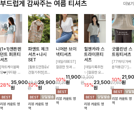
부드럽게 감싸주는 여름 티셔츠
더보기
(1+1)앤튼펜
파앤트 체크
니어븐 브이
힐첸카라 스
굿플린넨 스
던트 퍼프티
셔츠+나시
넥티셔츠
트라이프티
트링티셔츠
셔츠
SET
셔츠
[데일리BEST]
[77까지/가벼
[하트케이블짜
[활용도만점👍/
깔끔한 핏과 디
[데일리룩추천
운착용감🤍]린
임❤️]무더운 여
간절기추천]조
자인에 슬라브
✨]깔끔한 오픈
넨 소재와 내추
11,900
21,9
13,200
름 사랑스러운
화로운 컬러 배
소재로 밋밋함
카라넥과 조화로
럴한 플라워 프
10%
10%
35,900
29,900
원
23,500
원
49,800
33,200
원
27,600
낭만같은 티셔츠
색으로 감각적이
없이 착용 가능
운 배색이 들어
린팅이 포인트가
28%
10%
15%
원
원
원
원
원
원
소재감에서 주는
면서 단독부터
하며 심플하게
간 스트라이프
되어 하나만으로
포인트와 금장으
세트까지 활용도
입어도 좋고 레
패턴으로 단정하
도 감성 있는 스
리뷰 카운트 영
리뷰 카운트 영
로 고급스러움도
높게 즐기는 셔
이어드해서 입어
고 캐주얼한 무
타일을 완성해드
역
역
리뷰 카운트 영
리뷰 카운트 영
리뷰 카운트 영
놓치지 말아요♥
츠+나시 SET!
도 좋은 데일리
드를 선사하는
리는 티셔츠-🌼
역
역
역
캐주얼한 감성으
티셔츠에요~!
반팔 티셔츠에
🌿
로 대충 입어도
요:)
이쁜 ITEM 💛