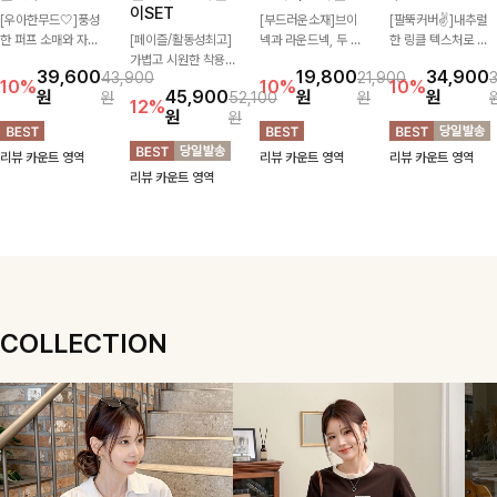
이SET
[우아한무드🤍]풍성
[부드러운소재]브이
[팔뚝커버✌]내추럴
한 퍼프 소매와 자연
[페이즐/활동성최고]
넥과 라운드넥, 두 가
한 링클 텍스처로 분
스럽게 퍼지는 플레어
가볍고 시원한 착용감
지 넥 라인 중 취향에
위기 있게 입어지는
39,600
19,800
34,900
43,900
21,900
실루엣이 여성스러운
으로 여름 내내 부담
맞게 선택할 수 있는
블라우스🖤 브이넥
10%
10%
10%
원
45,900
원
원
원
52,100
원
무드를 완성해주는 블
없이 즐기기 좋은 라
활용도 높은 가디건
카라 디자인에 여유로
12%
원
원
라우스 🤍 체형을 자
운드 니트 🤍 베이직
🤍 부드러운 착용감
운 소매핏 더해져 여
연스럽게 커버해주며
한 디자인으로 다양한
과 베이직한 디자인으
리하면서도 시원한 무
리뷰 카운트 영역
리뷰 카운트 영역
리뷰 카운트 영역
걸을 때마다 살랑이는
하의와 손쉽게 매치되
로 단독은 물론 가볍
드로 즐기기 좋아요-
리뷰 카운트 영역
핏으로 데일리룩부터
어 데일리하게 활용하
게 걸쳐 입기 좋아 데
데이트룩까지 화사하
기 좋아요 ✨
일리룩부터 출근룩까
게 즐기기 좋은 아이
지 다양하게 즐기기
템이에요 ✨
좋은 아이템이에요 ✨
COLLECTION