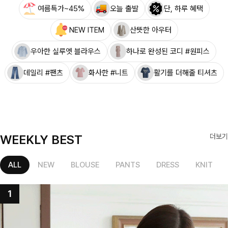
여름특가~45%
오늘 출발
단, 하루 혜택
NEW ITEM
산뜻한 아우터
우아한 실루엣 블라우스
하나로 완성된 코디 #원피스
데일리 #팬츠
화사한 #니트
활기를 더해줄 티셔츠
WEEKLY BEST
더보기
ALL
NEW
BLOUSE
PANTS
DRESS
KNIT