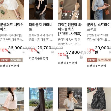
룬셀퍼프 셔링원
더리골지 카라니
강력한편안함 와
룬카일 스트라이
피스
트
이드슬랙스
프셔츠
[FREE,L사이즈]
[데이트룩추천🩷]은
클래식한 배색 카라와
[1만장돌파**1위템
은한 셔링 디테일과
골드 버튼 디테일이
군더더기 없이 툭 떨
🏆]가볍게 걸쳐도 살
퍼프 소매가 어우러져
세련된 포인트를 더해
어지는 와이드핏으로
아나는 산뜻한 컬러
36,900
29,700
29,900
40,900
32,900
사랑스러운 무드를 완
주는 니트입니다. 세
세련된 실루엣을 완성
감, 여름에 딱 맞는 코
10%
10%
13%
원
원
37,800
원
원
원
41,900
성해주는 원피스🤍
로 골지 짜임이 슬림
해주는 슬랙스입니다.
튼 셔츠❤️ 여유 있는
10%
원
원
허리 스모크 밴딩이
한 실루엣을 연출해
깔끔한 디자인과 롱한
핏과 스트라이프 패
리뷰 카운트 영역
슬림한 실루엣을 연출
단정하면서도 여성스
기장감으로 다리가 길
턴, 자연스러운 실루
리뷰 카운트 영역
리뷰 카운트 영역
리뷰 카운트 영역
해주며, 자연스럽게
러운 무드를 완성해드
어 보이고 뒷밴딩으로
엣으로 데일리 코디에
퍼지는 플레어 라인으
려요.
편안하기까지-
부담 없이 매치된답니
로 여성스럽고 편안하
다:)
게 즐기기 좋아요