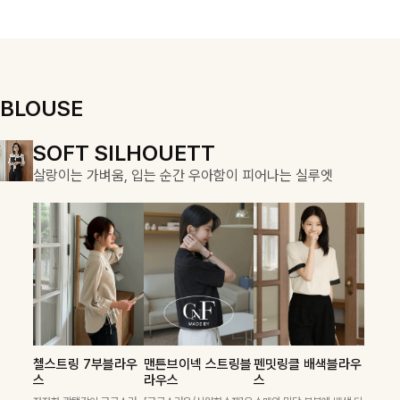
우러져 단정하면
용적이며, 스트
서도 여리한 무
링 디테일로 다
드로 입어져✨
양한 핏을 연출
할 수 있어 데일
리부터 여행룩까
지 멋스럽게 즐
BLOUSE
기기 좋아요 ✨
DOUBLE THE JOY
SOFT SILHOUETT
COZY ESSENTIAL
함께할 때 더욱 완벽한, 합리적인 선택으로 채우는 즐거움
살랑이는 가벼움, 입는 순간 우아함이 피어나는 실루엣
매일의 일상을 부드럽게 감싸줄 니트 컬렉션
켐펜던트 꽈배기니트
칠스트라이프 카라7
폴딘울 골지유넥니트
첼스트링 7부블라우
맨튼브이넥 스트링블
펜밋링클 배색블라우
필첸체크 스트링블라
캠릿리본 뷔스티에원
테킷미 레터링티셔츠
부니트
스
라우스
스
꽈배기 짜임에 미니 펜던트
[여리핏/가벼운착용감]은은
우스+플레어스커트
피스+티셔츠SET
+반바지SET