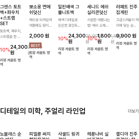
그렌스 토트
뽀소옹 면메
밀핀배색 그
세니드 메쉬
러페트 진주
백+파우치
쉬덧신
물니트백
실리콘덧신
집게핀
+스트랩
메쉬로 되어있어
배색 디테일로
시원한 여름나는
고급스러움이 머
SET
여름에도 땀이
은은한 포인트를
법! 메쉬 소재배
리에 닿는 순간,
토트백, 파우치,
차지않게~! 발걸
더한 그물 니트
색으로 상쾌한
하나만으로 달라
2,000
원
24,300
1,800
9,900
원
26,900
1,900
스트랩을 한 번
음도 당당해지세
백 🤍 가볍고 내
착용감을 선사하
지는 그 날의 분
10%
10%
원
원
원
원
에 드리는
요:-)
추럴한 무드로
는 덧신이에요:)
위기를 느껴보세
리뷰 카운트 영
24,300
26,900
ITEM활용도 높
썸머 시즌 데일
요:)
역
10%
리뷰 카운트 영
리뷰 카운트 영
원
원
리뷰 카운트 영
게 어디에든 다
리하게 들기 좋
역
역
역
양하게 즐겨주세
아요
리뷰 카운트 영
요 ;)
역
디테일의 미학, 주얼리 라인업
더보기
노블레스 순
피엘룬 써지
사셀드 링귀
헤룬나비 실
캘디아 진주