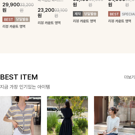
29,900
원
원
33,200
원
원
귀여운 퍼피 펜던
구김 제로 슬랙스
패턴에 링클프리!
블라우스-페미닌
원
23,200
원
33,100
트로 포인트를 선
로 여름 잡아보자 !
💙플레어지는 롱한
하면서 여리한 무
원
원
사하는 니트 가디
기장감까지 완벽한
드로 즐겨지는
리뷰 카운트 영역
리뷰 카운트 영역
건을 소개할게요 :)
데일리 원피스:B
ITEM
리뷰 카운트 영역
리뷰 카운트 영역
BEST ITEM
더보기
지금 가장 인기있는 아이템