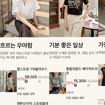
가
기분 좋은 일상
흐르는 우아함
특별
탄탄한 소재와 깔끔한 핏, 매일 손이 가
단정함 속의 여성스러운 디테일이 돋보
는 데일리 티셔츠
이는 화사한 블라우스
몽즐라운드 베이직티셔
첼스트링 7부블라우스
츠
26,100
28,900
10%
15,300
원
16,900
원
10%
원
원
리뷰 카운트 영역
리뷰 카운트 영역
맨튼브이넥 스트링블라