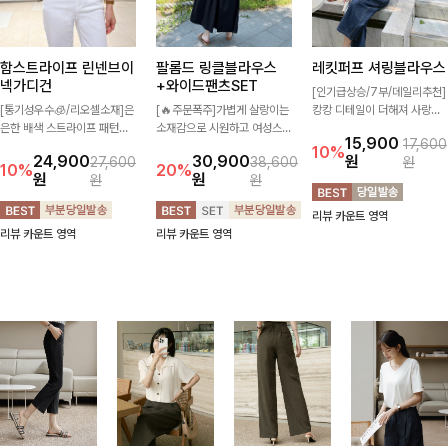
함스트라이프 린넨브이
팔롬드 링클블라우스
레킷퍼프 셔링블라우스
넥가디건
+와이드팬츠SET
[인기급상승/7부/데일리추천]
[통기성우수🧊/리오셀소재]은
[🔥주문폭주]가볍게 살랑이는
캉캉 디테일이 더해져 사랑스
은한 배색 스트라이프 패턴으
소재감으로 시원하고 여성스럽
럽고 풍성한 실루엣을 완성해
15,900
17,600
로 캐주얼하면서도 산뜻한 무
게 입어지는 블라우스+팬츠 세
주는 블라우스 🤍 가볍게 퍼지
10%
24,900
30,900
원
27,600
38,600
원
드 살려주는 니트 가디건 💛
트 🖤 허리 밴딩 디테일로 편
는 핏으로 체형을 자연스럽게
10%
20%
원
원
원
원
브이넥 라인에 슬림하게 떨어
안하면서도 자연스럽게 라인
커버해주며 여성스럽게 즐기기
지는 핏 더해져 단독으로도 여
잡아주어 꾸안꾸 무드로 멋스
좋아요 ✨
리뷰 카운트 영역
리하고 세련되게 입어져요-
럽게 완성!
리뷰 카운트 영역
리뷰 카운트 영역