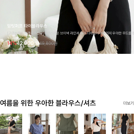
밍팃퍼프 타이블라우스
[고급스러움/하객룩추천💎]여성스러운 브이넥 라인과 타이 디테일이 어우러져 우아한 무드를 
라우스 🤍 여유로운 7부 소매로 편안하게 착용되며 데일리룩부터 출근룩, 하객룩까지 세련된
14%
42,900
원
49,800원
기 좋은 아이템이에요
여름을 위한 우아한 블라우스/셔츠
더보기