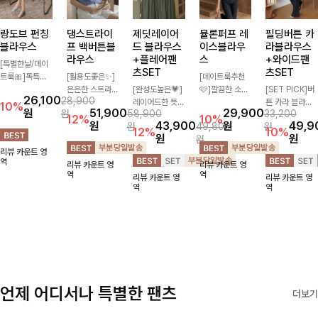
랑도브 펀칭
댕스트라이
제딧레이어
뮬론퍼프 레
필딩버튼 카
블라우스
프 백버튼블
드 블라우스
이스블라우
라블라우스
라우스
+플레어팬
스
+와이드팬
[특별한날/데이
츠SET
츠SET
트룩🎀]독특한
[활용도좋은✨]
[데이트룩추천
펀칭 패턴으로
은은한 스트라이
[완성도높은💗]
🩷]깔끔한 소매
[SET PICK]버
26,100
28,900
시원해보이면서
프 패턴이 더해
레이어드한 듯
퍼프와 레이스
튼 카라 블라우
10%
원
51,900
29,900
원
58,900
33,200
로맨틱한 무드를
져 심플한 코디
자연스러운 나시
자수로 사랑스러
스와 팬츠, 스트
12%
10%
원
43,900
원
49,9
원
49,800
원
선사하는 블라우
에도 세련된 포
와 버튼 원피스
운 분위기를 담
랩까지 구성된
12%
10%
원
원
원
스:) 풍성한 퍼프
인트를 더해드리
가 함께 구성된
았으며 은은한
활용도 높은 3
리뷰 카운트 영
소매와 밑단 셔
며 깔끔한 스트
세트 아이템입니
체크 패턴이 더
종 세트 🤍 코디
역
리뷰 카운트 영
리뷰 카운트 영
링으로 스타일을
라이프 디테일로
다. 코디 고민 없
해져 밋밋함 없
걱정 없이 한 번
역
역
리뷰 카운트 영
리뷰 카운트 영
더했어요
유행 없이 오래
이 한 벌만으로
이 여성스러움
에 완성도 있는
역
역
함께하기 좋은
도 내추럴하면서
가득 느껴지는
스타일링을 연출
블라우스예요
여성스러운 썸머
블라우스에요🤍
할 수 있어 데일
룩 완성!
리하게 즐기기
좋아요 ✨
언제 어디서나 특별한 팬츠
더보기