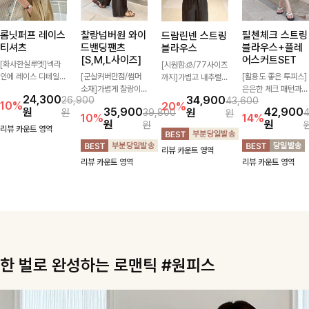
롬닛퍼프 레이스
찰랑넘버원 와이
필첸체크 스트링
드람린넨 스트링
티셔츠
드밴딩팬츠
블라우스+플레
블라우스
[S,M,L사이즈]
어스커트SET
[화사한실루엣]넥라
[시원함🧊/77사이즈
인에 레이스 디테일로
[군살커버만점/썸머
[활용도 좋은 투피스]
까지]가볍고 내추럴한
여성스러운 분위기를
소재]가볍게 찰랑이는
은은한 체크 패턴과
텍스처가 돋보이는 블
24,300
34,900
26,900
43,600
더했으며 풍성한 퍼프
원단과 여유로운 와이
허리 스트링 디테일이
라우스로, 답답함 없
10%
20%
원
35,900
42,900
원
원
39,800
원
소매로 군살을 숨겨주
드 핏으로 하루 종일
어우러진 투피스 세트
는 슬릿 카라 디자인
10%
14%
원
원
원
는 동시에 러블리한
편안하게 착용하실 수
입니다. 여유로운 상
이 얼굴선을 더욱 시
리뷰 카운트 영역
무드를 극대화시킨 티
있는 팬츠입니다 🖤
의와 풍성하게 퍼지는
원하게 연출해드립니
리뷰 카운트 영역
셔츠에요🤍
✨ 허리 전체 밴딩과
롱스커트가 자연스러
다 🤍🌿
리뷰 카운트 영역
리뷰 카운트 영역
스트링 디테일로 안정
운 체형 커버는 물론,
감 있는 착용감을 더
단품으로도 다양하게
해드려요!
활용하기 좋아요🖤
한 벌로 완성하는 로맨틱 #원피스