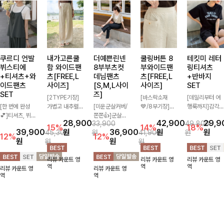
쿠르디 언발
내가고른쿨
더예쁜린넨
쿨링버튼 8
테킷미 레터
뷔스티에
함 와이드팬
8부부츠컷
부와이드팬
링티셔츠
+티셔츠+와
츠[FREE,L
데님팬츠
츠[FREE,L
+반바지
이드팬츠
사이즈]
[S,M,L사이
사이즈]
SET
SET
즈]
[2TYPE기장]
[바스락소재
[데일리부터 여
[한 번에 완성
가볍고 내추럴한
[미운군살커버/
💙/8부기장]사
행룩까지]감각
💕]티셔츠, 뷔스
소재감으로 여름
쫀쫀👍]군살을
이드 버튼 디테
적인 레터링 티
28,900
42,900
29,9
33,900
49,800
티에, 팬츠까지
시즌 시원하게
잡아주는 깔끔한
일이 은은한 포
셔츠와 플레어
15%
14%
18%
39,900
원
36,900
원
원
45,300
원
41,900
원
한 번에 구성된
즐기기 좋은 와
부츠컷 핏에 발
인트가 되어주는
핏 반바지가 함
12%
12%
원
원
원
원
실속 있는 3피
이드 팬츠! 허리
목이 드러나는
와이드 팬츠입니
께 구성된 세트
스 세트 🖤 따로
밴딩과 스트링
8부 기장으로
다. 여유롭게 떨
아이템으로, 편
리뷰 카운트 영
리뷰 카운트 영
리뷰 카운트 영
또 같이 활용하
디테일로 편안한
다리를 슬림하고
어지는 실루엣과
안하면서도 캐주
역
역
역
리뷰 카운트 영
리뷰 카운트 영
기 좋아 코디 걱
착용감을 더했으
길어보이게 만들
가볍게 바스락거
얼한 꾸안꾸룩을
역
역
정 없이 데일리
며, 여유롭게 떨
어주며 생지 소
리는 소재감으로
완성해드립니다
하게 즐기기 좋
어지는 와이드핏
재로 멋을 더한
시원하고 편안하
✨🩵
아요 ✨
이 군살을 자연
데님팬츠에요~!
게 즐기기 좋은
스럽게 커버해준
아이템-
답니다:)