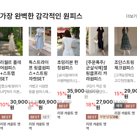
가장 완벽한 감각적인 원피스
더보기
리월르 플레
특스트라이
초밍리본 펀
[주문폭주/
조단스트링
어원피스
프 링클원피
칭원피스
군살삭제]젤
체크원피스
+스트랩
스+스트링
링클프리 카
[🧊시원여리여
[고객요청재입
SET
자켓SET
라원피스
리썸머원피스]
고/2천장돌파
[캡소매/분위기
가볍고 시원한
섬세한 펀칭 디
구김이 적은 링
💚]하나만 툭 착
35,900
29,9
42,200
UP]허리 리본
링클 원피스와
테일과 리본 포
클프리 원단으로
용해줘도 스타일
15%
15%
원
원
원
스트랩이 세트로
스트링 자켓이
인트가 어우러져
항상 깔끔하게
리시해 보이는
30,900
69,900
27,900
34,300
79,400
34,000
구성되어 여성스
세트로 구성되어
사랑스러운 무드
착용 가능하며
휘뚜루 마뚜루
10%
12%
18%
원
원
원
원
원
원
럽고 우아한 실
코디 고민 없이
를 더한 원피스
일자로 떨어지는
아이템 ~ ! 인생
리뷰 카운트 영
리뷰 카운트 영
루엣을 완성해주
완성도 높은 스
🤍 여리하게 퍼
넉넉한 핏으로
샷 건질 수 있는
역
역
는 원피스- 자연
타일링을 연출해
지는 실루엣으로
군살을 완벽히
세련된 무드의
리뷰 카운트 영
리뷰 카운트 영
리뷰 카운트 영
스럽게 퍼지는
주는 아이템 🤍
로맨틱하고 여성
커버해주는 원피
체크 패턴이 들
역
역
역
플레어 라인과
따로 또 같이 활
스럽게 연출돼요
스에요🖤
어간 원피스 : )
깔끔한 핏이 어
용하기 좋아 실
✨