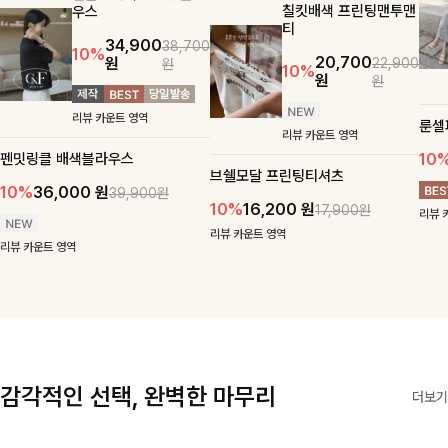
칠킷배색 프린팅맨투맨
우스
티
34,900
38,700
10%
20,700
원
22,900
원
10%
원
원
리뷰 카운트 영역
룬셀
리뷰 카운트 영역
펜밋링클 배색블라우스
10
브쉘모달 프린팅티셔츠
10%
36,000
원
39,900원
10%
16,200
원
17,900원
리뷰 
리뷰 카운트 영역
리뷰 카운트 영역
감각적인 선택, 완벽한 마무리
더보기