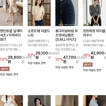
헨틴링클 날개티
소프트해 라운드
롱다리넘버원 부
밍팃퍼프 타이블
셔츠+치마바지
니트
츠컷데님팬츠
라우스
SET
[S,M,L사이즈]
[깔끔기본템추천🤍]
[고급스러움/하객룩
[텐션감↑/구김↓]가
부드러운 터치감과 군
깔끔하게 떨어지는 와
추천💎]여성스러운
볍게 입기만 해도 코
더더기 없는 디자인으
이드 부츠컷핏으로 다
브이넥 라인과 타이
26,100
42,900
28,900
디가 완성되는 세트
로 매일 손이 가는 자
리 라인을 길어 보이
디테일이 어우러져 우
10%
14%
28,800
원
47,700
원
31,900
원
52,900
아이템으로, 자연스럽
체제작 니트입니다.
게 연출해주는 데님
아한 무드를 완성해주
10%
10%
원
원
원
원
게 퍼지는 프릴 날개
자연스럽게 떨어지는
팬츠입니다. 은은한
는 7부 블라우스 🤍
리뷰 카운트 영역
소매가 우아한 포인트
여유핏과 깔끔한 라운
워싱이 더해져 캐주얼
여유로운 7부 소매로
리뷰 카운트 영역
리뷰 카운트 영역
를 더해드립니다💕
드넥으로 단독은 물론
하면서도 세련된 분위
편안하게 착용되며 데
리뷰 카운트 영역
잔잔한 링클 텍스처
이너로도 활용하기 좋
기를 완성하며, 데일
일리룩부터 출근룩,
소재와 편안한 허리밴
아요.
리하게 손이 자주 가
하객룩까지 세련된 스
딩으로 하루 종일 산
요-
타일링을 연출하기 좋
뜻하고 쾌적하게 즐겨
은 아이템이에요
보세요!