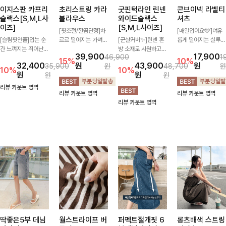
이지스판 카프리
초리스트링 카라
굿핀턱라인 린넨
콘브이넥 라벨티
슬랙스[S,M,L사
블라우스
와이드슬랙스
셔츠
이즈]
[S,M,L사이즈]
[핏조절/깔끔단정]차
[매일입어요🩵]여유
[슬림핏연출]입는 순
르르 떨어지는 가벼운
[군살커버✨]린넨 혼
롭게 떨어지는 실루엣
간 느껴지는 뛰어난
소재감으로 시원하고
방 소재로 시원하고
과 깔끔한 브이넥 디
39,900
17,900
46,900
1
신축성으로 활동량 많
쾌적하게 즐기기 좋은
쾌적하게 즐기기 좋은
자인으로 데일리하게
15%
10%
32,400
원
43,900
원
35,900
원
48,700
원
은 날에도 편안하게
카라 블라우스- 심플
와이드 슬랙스입니다.
즐기기 좋은 티셔츠-
10%
10%
원
원
원
원
🌿 발목이 드러나는
한 디자인에 클래식한
핀턱 디테일과 여유로
소매 라벨 디테일이
카프리 기장이 다리
카라와 버튼 디테일을
운 와이드 핏이 더해
은은한 포인트를 더해
리뷰 카운트 영역
리뷰 카운트 영역
리뷰 카운트 영역
라인을 더욱 길고 산
더해 데일리부터 오피
져 길고 멋스러운 실
심플하면서도 센스 있
리뷰 카운트 영역
뜻하게 보여주며, 깔
스룩까지 활용도 높게
루엣을 완성해드려
는 스타일을 완성해드
끔한 실루엣으로 출근
입기 좋아-
요-
려요!
룩부터 데일리룩까지
활용도 높게 즐기기
좋습니다
딱좋은5부 데님
월스트라이프 버
퍼펙트절개핏 6
롱츠배색 스트링