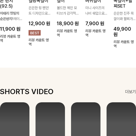
은 반지
컬링목걸이
걸이
버귀걸이
목걸이+팔
(92.5)
찌SET
은은한 링 펜던
볼드한 체인 모
미니 사이즈의
이태리 컷팅의
트 디자인으로
티브가 감각적인
나비 쉐입으로
은은한 진주 목
순은반지!
레이
심플한 POINT,
포인트가 되어주
은은하게 빛을
걸이와 팔찌가
12,900
원
18,900
원
7,900
원
어드 하기 좋은
써지컬스틸 소재
는 귀걸이- 심플
내어줄 이어링,
세트로 구성되어
11,900
원
49,900
반지에요!고급스
로 변색 걱정 없
하면서도 존재감
과하지 않은 포
한 번에 완성도
리뷰 카운트 영
리뷰 카운트 영
원
러운 컬러감과
이 데일리로 착
있는 디자인으로
역
인트가 되어줘
역
높은 스타일링을
리뷰 카운트 영
리뷰 카운트 영
디테일로 강추에
역
용하기 좋아요-
데일리룩부터 스
데일리로 착용하
연출해주는 아이
리뷰 카운트 영
역
요^^
타일리시한 포인
기 좋아요:)
템 🤍 데일리룩
역
트룩까지 다양하
부터 하객룩, 모
게 매치하기 좋
임룩까지 우아한
은 아이템💎
포인트를 더해주
며 따로 또는 함
께 다양하게 활
용하기 좋아요
✨
SHORTS VIDEO
더보기