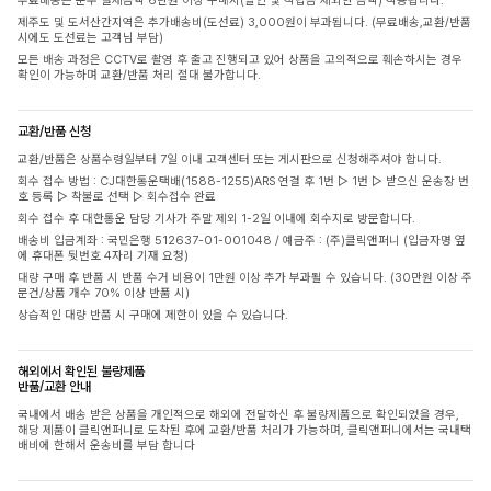
무료배송은 순수 결제금액 6만원 이상 구매시(할인 및 적립금 제외한 금액) 적용됩니다.
제주도 및 도서산간지역은 추가배송비(도선료) 3,000원이 부과됩니다. (무료배송,교환/반품
시에도 도선료는 고객님 부담)
모든 배송 과정은 CCTV로 촬영 후 출고 진행되고 있어 상품을 고의적으로 훼손하시는 경우
확인이 가능하며 교환/반품 처리 절대 불가합니다.
교환/반품 신청
교환/반품은 상품수령일부터 7일 이내 고객센터 또는 게시판으로 신청해주셔야 합니다.
회수 접수 방법 : CJ대한통운택배(1588-1255)ARS 연결 후 1번 ▷ 1번 ▷ 받으신 운송장 번
호 등록 ▷ 착불로 선택 ▷ 회수접수 완료
회수 접수 후 대한통운 담당 기사가 주말 제외 1-2일 이내에 회수지로 방문합니다.
배송비 입금계좌 : 국민은행 512637-01-001048 / 예금주 : (주)클릭앤퍼니 (입금자명 옆
에 휴대폰 뒷번호 4자리 기재 요청)
대량 구매 후 반품 시 반품 수거 비용이 1만원 이상 추가 부과될 수 있습니다. (30만원 이상 주
문건/상품 개수 70% 이상 반품 시)
상습적인 대량 반품 시 구매에 제한이 있을 수 있습니다.
해외에서 확인된 불량제품
반품/교환 안내
국내에서 배송 받은 상품을 개인적으로 해외에 전달하신 후 불량제품으로 확인되었을 경우,
해당 제품이 클릭앤퍼니로 도착된 후에 교환/반품 처리가 가능하며, 클릭앤퍼니에서는 국내택
배비에 한해서 운송비를 부담 합니다