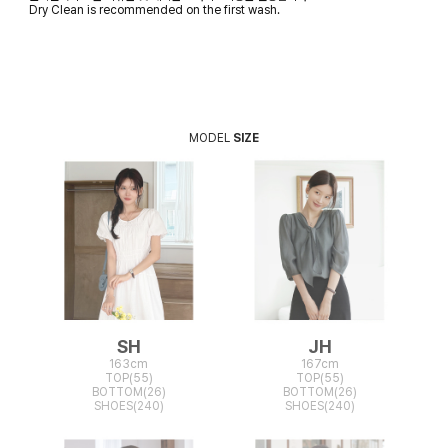
Dry Clean is recommended on the first wash.
MODEL
SIZE
SH
JH
163cm
167cm
TOP(55)
TOP(55)
BOTTOM(26)
BOTTOM(26)
SHOES(240)
SHOES(240)