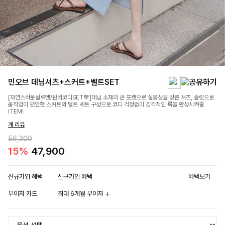
민오브 데님셔츠+스커트+벨트SET
[자연스러운실루엣/완벽코디SET💙]데님 소재의 큰 포켓으로 실용성을 갖춘 셔츠, 슬릿으로
움직임이 편안한 스커트와 벨트 세트 구성으로 코디 걱정없이 감각적인 룩을 완성시켜줄
ITEM!
개 리뷰
56,300
15%
47,900
신규가입 혜택
신규가입 혜택
혜택보기
무이자 카드
최대 6개월 무이자