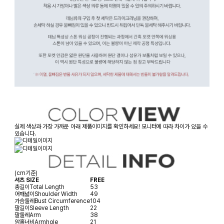
실제 색상과 가장 가까운 아래 제품이미지를 확인하세요! 모니터에 따라 차이가 있을 수
있습니다.
(cm기준)
셔츠 SIZE
FREE
총길이
Total Length
53
어깨넓이
Shoulder Width
49
가슴둘레
Bust Circumference
104
팔길이
Sleeve Length
22
팔둘레
Arm
38
암홀너비
Armhole
21