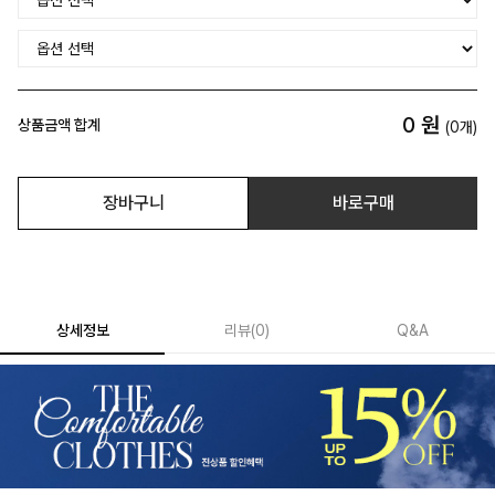
0
원
상품금액 합계
(
0
개)
장바구니
바로구매
상세정보
리뷰
(
0
)
Q&A