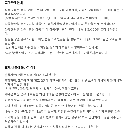
교환운임 안내
상품 교환은 동일 상품 또는 타 상품으로도 교환 가능하며, 교환시 교환배송비 6,000원은 고
객님 부담입니다.
(상품을 저희쪽에 보내는 배송비 3,000+고객님께 다시 발송되는 배송비 3,000)
상품 불량일 경우 : 동일 상품으로 교환시 클릭앤퍼니에서 왕복 운임을 모두 부담합니다.
상품 불량일 경우 : 동일 상품 외 타 상품이나 옵션 변경시 배송비 3,000원 고객님 부담입니
다.
상품 불량일 경우 : 교환이 아닌 변심으로 반품을 할 경우 초기 배송비 3,000원은 고객님 부
담입니다.
(인위적인 훼손 & 수선 등의 악용을 방지하기 위함이니 양해부탁드립니다)
*교환/반품시에도 추가 발생되는 모든 도선료는 고객님께서 부담해주셔야 합니다.
교환/반품이 불가한 경우
반품기한(상품 수령후 7일)이 경과한 경우
공정거래, 표준약관 제 15조 2항에 의한 이용자의 사용 또는 일부 소비에 의하여 재화 가치가
현저히 감소한 경우
(착용 흔적, 화장품, 탈취제 냄새, 세탁, 수선, 택훼손 포함)
세탁을 하신 경우나 착용을 하신 후에는 불량이 발견되어도 교환/반품이 불가합니다.
워싱면 종류의 제품은 워싱과정에서 옷이 살짝 돌아가는 현상이 있을 수 있습니다.
피팅만 해보신 경우라도 상품이 훼손된 경우(구김,늘어남,보풀)는 불가합니다.
배송 시 생긴 구김, 단추 바느질의 느슨함, 간단한 손질이 가능한 마감실 처리가 미흡한 경우
거래처 공정 과정 중 단추구멍이 완벽히 뚫리지 않은 경우 (가위로 간단하게 구멍을 내주신 뒤
착용 부탁드립니다)
워싱 과정 중 발생하는 냄새와 단추 위치를 나타내는 초크 자국이 남은 경우