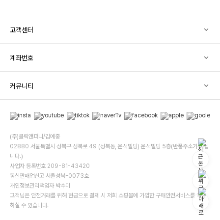
고객센터
계좌번호
커뮤니티
(주)클릭앤퍼니/김예중
02880 서울특별시 성북구 성북로 49 (성북동, 운석빌딩) 운석빌딩 5층(반품주소가 아닙
니다.)
사업자 등록번호 209-81-43420
통신판매업신고 서울성북-0073호
개인정보관리책임자 박수미
고객님은 안전거래를 위해 현금으로 결제 시 저희 소핑몰에 가입한 구매안전서비스를 이용
하실 수 있습니다.