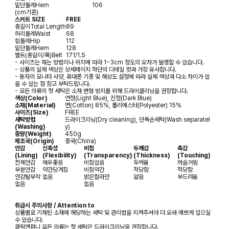
밑단둘레
Hem
106
(cm기준)
스커트 SIZE
FREE
총길이
Total Length
89
허리둘레
Waist
68
힙둘레
Hip
112
밑단둘레
Hem
128
벨트(총길이/폭)
Belt
171/1.5
- 사이즈는 재는 방법이나 위치에 따라 1~3cm 정도의 오차가 발생할 수 있습니다.
- 상품의 실제 색상은 상세페이지 하단의 디테일 컷과 가장 유사합니다.
- 용자의 모니터 사양, 휴대폰 기종 및 해상도 설정에 따라 실제 색상과 다소 차이가 있
을 수 있는 점 참고 부탁드립니다.
- 모든 의류의 첫 세탁은 소재 변형 방지를 위해 드라이클리닝을 권장합니다.
색상(Color)
연청(Light Blue), 진청(Dark Blue)
소재(Material)
면(Cotton) 85%, 폴리에스터(Polyester) 15%
사이즈(Size)
FREE
세탁방법
드라이크리닝(Dry cleaning), 단독손세탁(Wash separatel
(Washing)
y)
중량(Weight)
450g
제조국(Origin)
중국(China)
안감
신축성
비침
두께감
촉감
(Lining)
(Flexibility)
(Transparency)
(Thickness)
(Touching)
전체안감
매우좋음
비침있음
두꺼움
까슬거림
부분안감
약간당겨짐
비침약간
적당함
적당함
안감탈부착
없음
밝은칼라만
얇음
부드러움
없음
없음
취급시 주의사항 / Attention to
상품별로 기재된 소재에 해당하는 세탁 및 관리법을 지켜주셔야 더 오래 예쁘게 입으실
수 있습니다.
클릭앤퍼니 모든 의류는 첫 세탁은 드라이크리닝을 권장합니다.