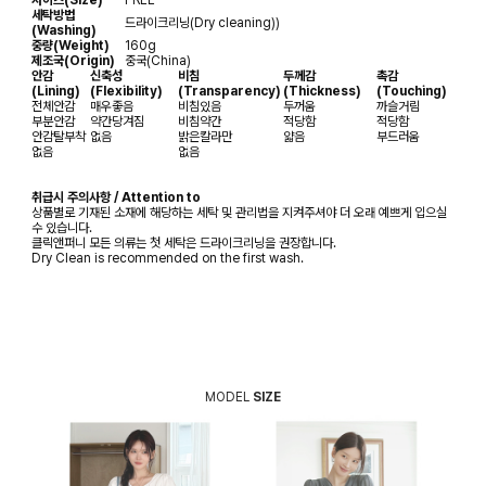
세탁방법
드라이크리닝(Dry cleaning))
(Washing)
중량(Weight)
160g
제조국(Origin)
중국(China)
안감
신축성
비침
두께감
촉감
(Lining)
(Flexibility)
(Transparency)
(Thickness)
(Touching)
전체안감
매우좋음
비침있음
두꺼움
까슬거림
부분안감
약간당겨짐
비침약간
적당함
적당함
안감탈부착
없음
밝은칼라만
얇음
부드러움
없음
없음
취급시 주의사항 / Attention to
상품별로 기재된 소재에 해당하는 세탁 및 관리법을 지켜주셔야 더 오래 예쁘게 입으실
수 있습니다.
클릭앤퍼니 모든 의류는 첫 세탁은 드라이크리닝을 권장합니다.
Dry Clean is recommended on the first wash.
MODEL
SIZE