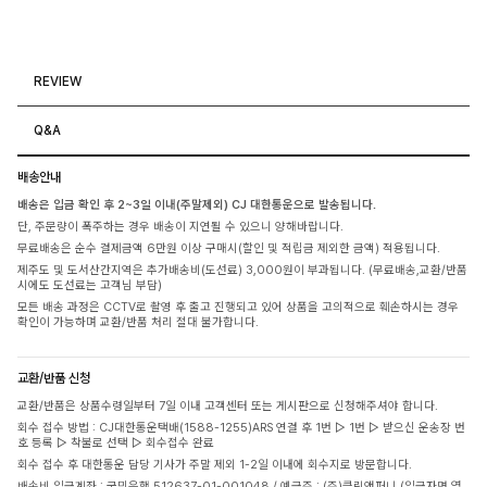
REVIEW
Q&A
배송안내
배송은 입금 확인 후 2~3일 이내(주말제외) CJ 대한통운으로 발송됩니다.
단, 주문량이 폭주하는 경우 배송이 지연될 수 있으니 양해바랍니다.
무료배송은 순수 결제금액 6만원 이상 구매시(할인 및 적립금 제외한 금액) 적용됩니다.
제주도 및 도서산간지역은 추가배송비(도선료) 3,000원이 부과됩니다. (무료배송,교환/반품
시에도 도선료는 고객님 부담)
모든 배송 과정은 CCTV로 촬영 후 출고 진행되고 있어 상품을 고의적으로 훼손하시는 경우
확인이 가능하며 교환/반품 처리 절대 불가합니다.
교환/반품 신청
교환/반품은 상품수령일부터 7일 이내 고객센터 또는 게시판으로 신청해주셔야 합니다.
회수 접수 방법 : CJ대한통운택배(1588-1255)ARS 연결 후 1번 ▷ 1번 ▷ 받으신 운송장 번
호 등록 ▷ 착불로 선택 ▷ 회수접수 완료
회수 접수 후 대한통운 담당 기사가 주말 제외 1-2일 이내에 회수지로 방문합니다.
배송비 입금계좌 : 국민은행 512637-01-001048 / 예금주 : (주)클릭앤퍼니 (입금자명 옆