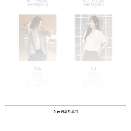
BOTTOM(25)
BOTTOM(26)
SHOES(240)
SHOES(240)
SA
EJ
168cm
165cm
TOP(55)
TOP(55)
BOTTOM(26)
BOTTOM(26)
SHOES(240)
SHOES(240)
상품 정보 더보기