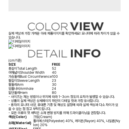
실제 색상과 가장 가까운 아래 제품이미지를 확인하세요! 모니터에 따라 차이가 있을 수
있습니다.
(cm기준)
SIZE
FREE
총길이
Total Length
52
어깨넓이
Shoulder Width
40
가슴둘레
Bust Circumference
100
팔길이
Sleeve Length
23
팔둘레
Arm
30
암홀너비
Armhole
24
밑단둘레
Hem
80
- 사이즈는 재는 방법이나 위치에 따라 1~3cm 정도의 오차가 발생할 수 있습니다.
- 상품의 실제 색상은 상세페이지 하단의 디테일 컷과 가장 유사합니다.
- 용자의 모니터 사양, 휴대폰 기종 및 해상도 설정에 따라 실제 색상과 다소 차이가 있
을 수 있는 점 참고 부탁드립니다.
- 모든 의류의 첫 세탁은 소재 변형 방지를 위해 드라이클리닝을 권장합니다.
색상(Color)
크림(Cream)
폴리에스터(Polyester) 40%, 레이온(Rayon) 40%, 나일론(Ny
소재(Material)
lon) 20%
사이즈(Size)
FREE