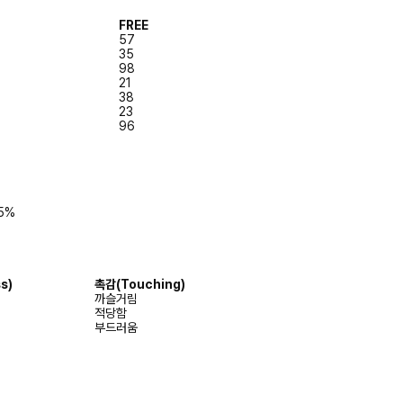
FREE
57
35
98
21
38
23
96
 5%
s)
촉감
(Touching)
까슬거림
적당함
부드러움