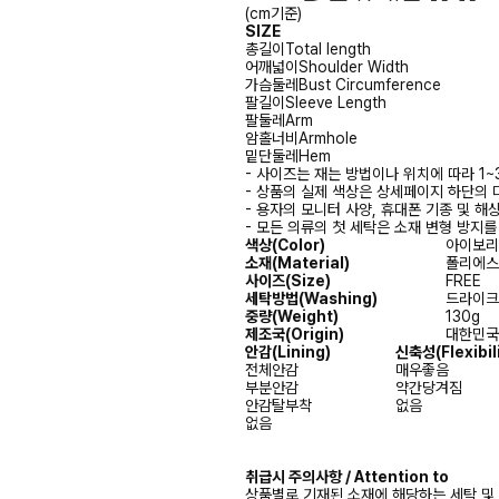
(cm기준)
SIZE
총길이
Total length
어깨넓이
Shoulder Width
가슴둘레
Bust Circumference
팔길이
Sleeve Length
팔둘레
Arm
암홀너비
Armhole
밑단둘레
Hem
- 사이즈는 재는 방법이나 위치에 따라 1~
- 상품의 실제 색상은 상세페이지 하단의 
- 용자의 모니터 사양, 휴대폰 기종 및 해
- 모든 의류의 첫 세탁은 소재 변형 방지
색상(Color)
아이보리(I
소재(Material)
폴리에스터(
사이즈(Size)
FREE
세탁방법(Washing)
드라이크리닝
중량(Weight)
130g
제조국(Origin)
대한민국(
안감
(Lining)
신축성
(Flexibil
전체안감
매우좋음
부분안감
약간당겨짐
안감탈부착
없음
없음
취급시 주의사항 / Attention to
상품별로 기재된 소재에 해당하는 세탁 및