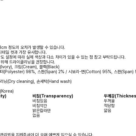
3cm 정도의 오차가 발생할 수 있습니다.
디테일 컷과 가장 유사합니다.
상도 설정에 따라 실제 색상과 다소 차이가 있을 수 있는 점 참고 부탁드립니다.
를 위해 드라이클리닝을 권장합니다.
vory), 크림(Cream), 블랙(Black)
Polyester) 98%, 스판(Span) 2% / 시보리-면(Cotton) 95%, 스판(Span)
(Dry cleaning), 손세탁(Hand wash)
Korea)
ity)
비침
(Transparency)
두께감
(Thicknes
비침있음
두꺼움
비침약간
적당함
밝은칼라만
얇음
없음
 관리법을 지켜주셔야 더 오래 예쁘게 입으실 수 있습니다.