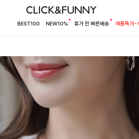
BEST100
NEW10%
휴가 전 빠른배송
여름특가~