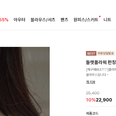
55%
아우터
블라우스/셔츠
팬츠
원피스/스커트
니트
들렛플라워 펀
[재구매BEST🤍]플라
블라우스입니다 ~
개 리뷰
25,400
10%
22,900
제품코드