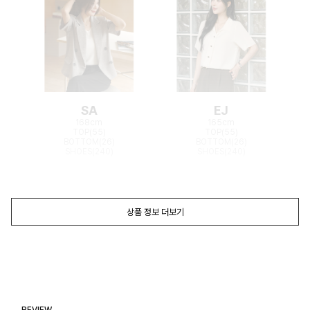
SA
EJ
168cm
165cm
TOP(55)
TOP(55)
BOTTOM(26)
BOTTOM(26)
SHOES(240)
SHOES(240)
상품 정보 더보기
REVIEW