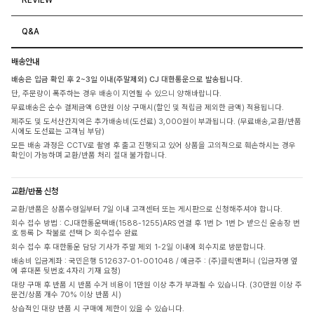
Q&A
배송안내
배송은 입금 확인 후 2~3일 이내(주말제외) CJ 대한통운으로 발송됩니다.
단, 주문량이 폭주하는 경우 배송이 지연될 수 있으니 양해바랍니다.
무료배송은 순수 결제금액 6만원 이상 구매시(할인 및 적립금 제외한 금액) 적용됩니다.
제주도 및 도서산간지역은 추가배송비(도선료) 3,000원이 부과됩니다. (무료배송,교환/반품
시에도 도선료는 고객님 부담)
모든 배송 과정은 CCTV로 촬영 후 출고 진행되고 있어 상품을 고의적으로 훼손하시는 경우
확인이 가능하며 교환/반품 처리 절대 불가합니다.
교환/반품 신청
교환/반품은 상품수령일부터 7일 이내 고객센터 또는 게시판으로 신청해주셔야 합니다.
회수 접수 방법 : CJ대한통운택배(1588-1255)ARS 연결 후 1번 ▷ 1번 ▷ 받으신 운송장 번
호 등록 ▷ 착불로 선택 ▷ 회수접수 완료
회수 접수 후 대한통운 담당 기사가 주말 제외 1-2일 이내에 회수지로 방문합니다.
배송비 입금계좌 : 국민은행 512637-01-001048 / 예금주 : (주)클릭앤퍼니 (입금자명 옆
에 휴대폰 뒷번호 4자리 기재 요청)
대량 구매 후 반품 시 반품 수거 비용이 1만원 이상 추가 부과될 수 있습니다. (30만원 이상 주
문건/상품 개수 70% 이상 반품 시)
상습적인 대량 반품 시 구매에 제한이 있을 수 있습니다.