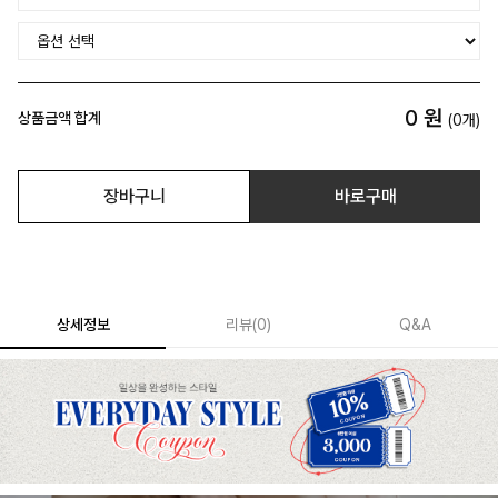
0
원
상품금액 합계
(
0
개)
장바구니
바로구매
상세정보
리뷰
(
0
)
Q&A