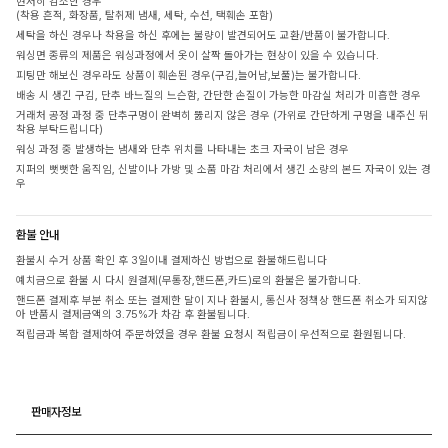
현저히 감소한 경우
(착용 흔적, 화장품, 탈취제 냄새, 세탁, 수선, 택훼손 포함)
세탁을 하신 경우나 착용을 하신 후에는 불량이 발견되어도 교환/반품이 불가합니다.
워싱면 종류의 제품은 워싱과정에서 옷이 살짝 돌아가는 현상이 있을 수 있습니다.
피팅만 해보신 경우라도 상품이 훼손된 경우(구김,늘어남,보풀)는 불가합니다.
배송 시 생긴 구김, 단추 바느질의 느슨함, 간단한 손질이 가능한 마감실 처리가 미흡한 경우
거래처 공정 과정 중 단추구멍이 완벽히 뚫리지 않은 경우 (가위로 간단하게 구멍을 내주신 뒤
착용 부탁드립니다)
워싱 과정 중 발생하는 냄새와 단추 위치를 나타내는 초크 자국이 남은 경우
지퍼의 뻣뻣한 움직임, 신발이나 가방 및 소품 마감 처리에서 생긴 소량의 본드 자국이 있는 경
우
환불 안내
환불시 수거 상품 확인 후 3일이내 결제하신 방법으로 환불해드립니다
예치금으로 환불 시 다시 원결제(무통장,핸드폰,카드)로의 환불은 불가합니다.
핸드폰 결제후 부분 취소 또는 결제한 달이 지나 환불시, 통신사 정책상 핸드폰 취소가 되지않
아 반품시 결제금액의 3.75%가 차감 후 환불됩니다.
적립금과 복합 결제하여 주문하였을 경우 환불 요청시 적립금이 우선적으로 환원됩니다.
판매자정보