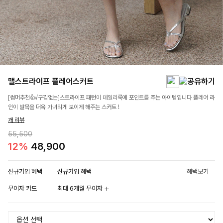
맬스트라이프 플레어스커트
[썸머추천👍/구김없는]스트라이프 패턴이 데일리룩에 포인트를 주는 아이템입니다 플레어 라
인이 발목을 더욱 가녀리게 보이게 해주는 스커트 !
개 리뷰
55,500
12%
48,900
신규가입 혜택
신규가입 혜택
혜택보기
무이자 카드
최대 6개월 무이자