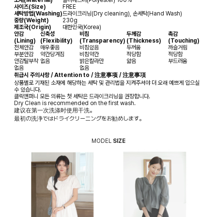
사이즈(Size)
FREE
세탁방법(Washing)
드라이크리닝(Dry cleaning), 손세탁(Hand Wash)
중량(Weight)
230g
제조국(Origin)
대한민국(Korea)
안감
신축성
비침
두께감
촉감
(Lining)
(Flexibility)
(Transparency)
(Thickness)
(Touching)
전체안감
매우좋음
비침있음
두꺼움
까슬거림
부분안감
약간당겨짐
비침약간
적당함
적당함
안감탈부착
없음
밝은칼라만
얇음
부드러움
없음
없음
취급시 주의사항 / Attention to / 注意事项 / 注意事項
상품별로 기재된 소재에 해당하는 세탁 및 관리법을 지켜주셔야 더 오래 예쁘게 입으실
수 있습니다.
클릭앤퍼니 모든 의류는 첫 세탁은 드라이크리닝을 권장합니다.
Dry Clean is recommended on the first wash.
建议在第一次洗涤时使用干洗。
最初の洗浄ではドライクリーニングをお勧めします。
MODEL
SIZE