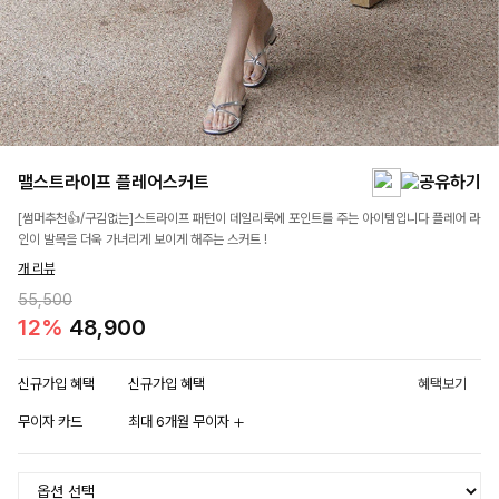
맬스트라이프 플레어스커트
[썸머추천👍/구김없는]스트라이프 패턴이 데일리룩에 포인트를 주는 아이템입니다 플레어 라
인이 발목을 더욱 가녀리게 보이게 해주는 스커트 !
개 리뷰
55,500
12%
48,900
신규가입 혜택
신규가입 혜택
혜택보기
무이자 카드
최대 6개월 무이자