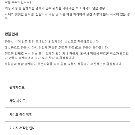
착용 부탁드립니다)
워싱 과정 중 발생하는 냄새와 단추 위치를 나타내는 초크 자국이 남은 경우
지퍼의 뻣뻣한 움직임, 신발이나 가방 및 소품 마감 처리에서 생긴 소량의 본드 자국이 있는 경
우
환불 안내
환불시 수거 상품 확인 후 3일이내 결제하신 방법으로 환불해드립니다
예치금으로 환불 시 다시 원결제(무통장,핸드폰,카드)로의 환불은 불가합니다.
핸드폰 결제후 부분 취소 또는 결제한 달이 지나 환불시, 통신사 정책상 핸드폰 취소가 되지않
아 반품시 결제금액의 3.75%가 차감 후 환불됩니다.
적립금과 복합 결제하여 주문하였을 경우 환불 요청시 적립금이 우선적으로 환원됩니다.
판매자정보
세탁 가이드
사이즈 측정 방법
이미지 저작권 안내