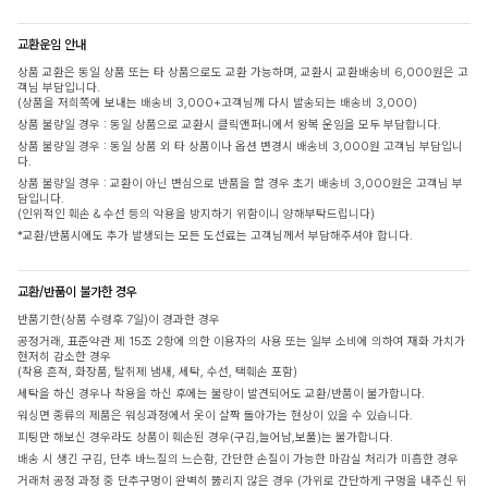
교환운임 안내
상품 교환은 동일 상품 또는 타 상품으로도 교환 가능하며, 교환시 교환배송비 6,000원은 고
객님 부담입니다.
(상품을 저희쪽에 보내는 배송비 3,000+고객님께 다시 발송되는 배송비 3,000)
상품 불량일 경우 : 동일 상품으로 교환시 클릭앤퍼니에서 왕복 운임을 모두 부담합니다.
상품 불량일 경우 : 동일 상품 외 타 상품이나 옵션 변경시 배송비 3,000원 고객님 부담입니
다.
상품 불량일 경우 : 교환이 아닌 변심으로 반품을 할 경우 초기 배송비 3,000원은 고객님 부
담입니다.
(인위적인 훼손 & 수선 등의 악용을 방지하기 위함이니 양해부탁드립니다)
*교환/반품시에도 추가 발생되는 모든 도선료는 고객님께서 부담해주셔야 합니다.
교환/반품이 불가한 경우
반품기한(상품 수령후 7일)이 경과한 경우
공정거래, 표준약관 제 15조 2항에 의한 이용자의 사용 또는 일부 소비에 의하여 재화 가치가
현저히 감소한 경우
(착용 흔적, 화장품, 탈취제 냄새, 세탁, 수선, 택훼손 포함)
세탁을 하신 경우나 착용을 하신 후에는 불량이 발견되어도 교환/반품이 불가합니다.
워싱면 종류의 제품은 워싱과정에서 옷이 살짝 돌아가는 현상이 있을 수 있습니다.
피팅만 해보신 경우라도 상품이 훼손된 경우(구김,늘어남,보풀)는 불가합니다.
배송 시 생긴 구김, 단추 바느질의 느슨함, 간단한 손질이 가능한 마감실 처리가 미흡한 경우
거래처 공정 과정 중 단추구멍이 완벽히 뚫리지 않은 경우 (가위로 간단하게 구멍을 내주신 뒤