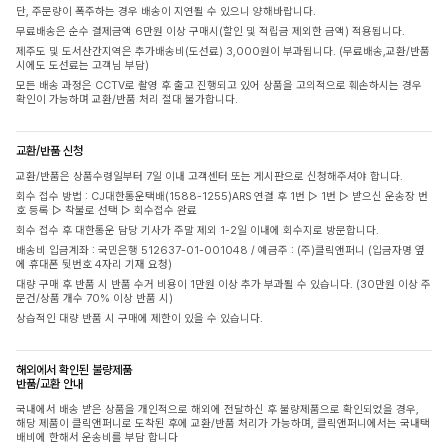
단, 주문량이 폭주하는 경우 배송이 지연될 수 있으니 양해바랍니다.
무료배송은 순수 결제금액 6만원 이상 구매시(할인 및 적립금 제외한 금액) 적용됩니다.
제주도 및 도서산간지역은 추가배송비(도선료) 3,000원이 부과됩니다. (무료배송,교환/반품
시에도 도선료는 고객님 부담)
모든 배송 과정은 CCTV로 촬영 후 출고 진행되고 있어 상품을 고의적으로 훼손하시는 경우
확인이 가능하며 교환/반품 처리 절대 불가합니다.
교환/반품 신청
교환/반품은 상품수령일부터 7일 이내 고객센터 또는 게시판으로 신청해주셔야 합니다.
회수 접수 방법 : CJ대한통운택배(1588-1255)ARS 연결 후 1번 ▷ 1번 ▷ 받으신 운송장 번
호 등록 ▷ 착불로 선택 ▷ 회수접수 완료
회수 접수 후 대한통운 담당 기사가 주말 제외 1-2일 이내에 회수지로 방문합니다.
배송비 입금계좌 : 국민은행 512637-01-001048 / 예금주 : (주)클릭앤퍼니 (입금자명 옆
에 휴대폰 뒷번호 4자리 기재 요청)
대량 구매 후 반품 시 반품 수거 비용이 1만원 이상 추가 부과될 수 있습니다. (30만원 이상 주
문건/상품 개수 70% 이상 반품 시)
상습적인 대량 반품 시 구매에 제한이 있을 수 있습니다.
해외에서 확인된 불량제품
반품/교환 안내
국내에서 배송 받은 상품을 개인적으로 해외에 전달하신 후 불량제품으로 확인되었을 경우,
해당 제품이 클릭앤퍼니로 도착된 후에 교환/반품 처리가 가능하며, 클릭앤퍼니에서는 국내택
배비에 한해서 운송비를 부담 합니다