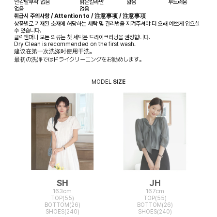
안감탈부착
없음
밝은칼라만
얇음
부드러움
없음
없음
취급시 주의사항 / Attention to / 注意事项 / 注意事項
상품별로 기재된 소재에 해당하는 세탁 및 관리법을 지켜주셔야 더 오래 예쁘게 입으실
수 있습니다.
클릭앤퍼니 모든 의류는 첫 세탁은 드라이크리닝을 권장합니다.
Dry Clean is recommended on the first wash.
建议在第一次洗涤时使用干洗。
最初の洗浄ではドライクリーニングをお勧めします。
MODEL
SIZE
SH
JH
163cm
167cm
TOP(55)
TOP(55)
BOTTOM(26)
BOTTOM(26)
SHOES(240)
SHOES(240)