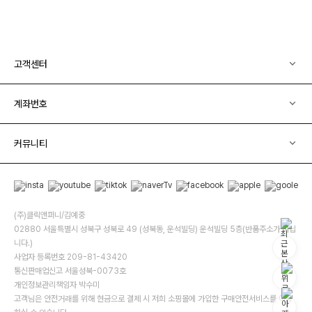
고객센터
계좌번호
커뮤니티
(주)클릭앤퍼니/김예중
02880 서울특별시 성북구 성북로 49 (성북동, 운석빌딩) 운석빌딩 5층(반품주소가 아닙
니다.)
사업자 등록번호 209-81-43420
통신판매업신고 서울성북-0073호
개인정보관리책임자 박수미
고객님은 안전거래를 위해 현금으로 결제 시 저희 소핑몰에 가입한 구매안전서비스를 이용