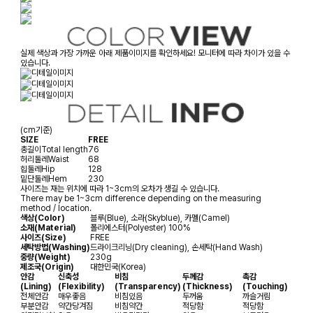
실제 색상과 가장 가까운 아래 제품이미지를 확인하세요! 모니터에 따라 차이가 있을 수
있습니다.
(cm기준)
SIZE
FREE
총길이
Total length
76
허리둘레
Waist
68
힙둘레
Hip
128
밑단둘레
Hem
230
사이즈는 재는 위치에 따라 1~3cm의 오차가 생길 수 있습니다.
There may be 1~3cm difference depending on the measuring
method / location.
색상(Color)
블루(Blue), 소라(Skyblue), 카멜(Camel)
소재(Material)
폴리에스터(Polyester) 100%
사이즈(Size)
FREE
세탁방법(Washing)
드라이크리닝(Dry cleaning), 손세탁(Hand Wash)
중량(Weight)
230g
제조국(Origin)
대한민국(Korea)
안감
신축성
비침
두께감
촉감
(Lining)
(Flexibility)
(Transparency)
(Thickness)
(Touching)
전체안감
매우좋음
비침있음
두꺼움
까슬거림
부분안감
약간당겨짐
비침약간
적당함
적당함