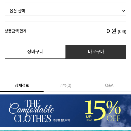
0
원
상품금액 합계
(
0
개)
장바구니
바로구매
상세정보
리뷰
(
0
)
Q&A