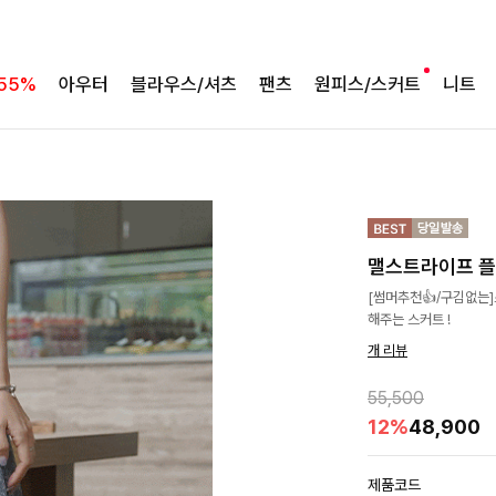
55%
아우터
블라우스/셔츠
팬츠
원피스/스커트
니트
맬스트라이프 
[썸머추천👍/구김없는
해주는 스커트 !
개 리뷰
55,500
12%
48,900
제품코드