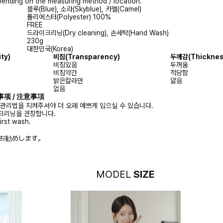
ending on the measuring method / location.
블루(Blue), 소라(Skyblue), 카멜(Camel)
폴리에스터(Polyester) 100%
FREE
드라이크리닝(Dry cleaning), 손세탁(Hand Wash)
230g
대한민국(Korea)
ity)
비침
(Transparency)
두께감
(Thicknes
비침있음
두꺼움
비침약간
적당함
밝은칼라만
얇음
없음
注意事项 / 注意事項
 관리법을 지켜주셔야 더 오래 예쁘게 입으실 수 있습니다.
크리닝을 권장합니다.
irst wash.
お勧めします。
MODEL
SIZE