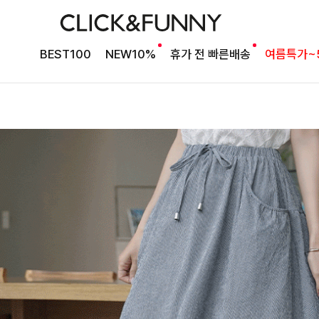
BEST100
NEW10%
휴가 전 빠른배송
여름특가~