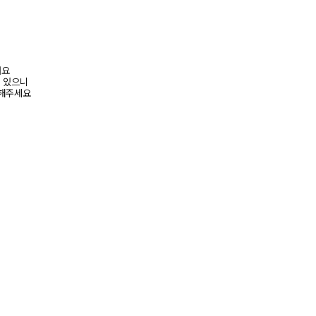
려요
수 있으니
고해주세요