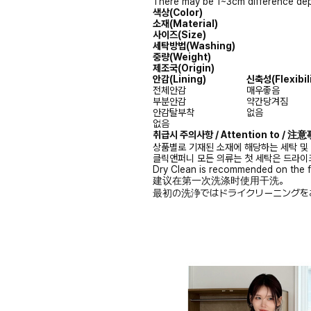
There may be 1~3cm difference dep
색상(Color)
소재(Material)
사이즈(Size)
세탁방법(Washing)
중량(Weight)
제조국(Origin)
안감
(Lining)
신축성
(Flexibil
전체안감
매우좋음
부분안감
약간당겨짐
안감탈부착
없음
없음
취급시 주의사항 / Attention to / 
상품별로 기재된 소재에 해당하는 세탁 및
클릭앤퍼니 모든 의류는 첫 세탁은 드라이
Dry Clean is recommended on the f
建议在第一次洗涤时使用干洗。
最初の洗浄ではドライクリーニングを